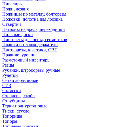
Нивелиры
Ножи, лезвия
Ножницы по металлу, болторезы
Ножовки, полотна для лобзика
Отвертки
Патроны на дрель, переходники
Пильные диски
Пистолеты для пены, герметиков
Плашки и плашкодержатели
Плиткорезы, крестики, СВП
Правило, уровни
Разметочный инвентарь
Резцы
Рубанки, штроборезы ручные
Рулетки
Сетки абразивные
СИЗ
Стамески
Степлеры, скобы
Струбцины
Терки полиуретановые
Тиски, стусло
Топорища
Топоры
Торцевые головки