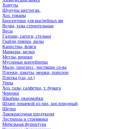
Хомуты
Шурупы шестиган.
Хоз. товары
Биосептики для выгребных ям
Ведра, тазы строительные
Весы
Галоши, сапоги, стельки
Грабли,тряпки, вилы
Канистры, фляги
Маркеры, мелки
Метлы, веники
Мусорные контейнеры
Мыло, прогресс, чистящие ср-ва
Пленки, пакеты, мешки, поролон
Плитка (газ, эл.)
Урны
Хоз. тазы, салфетки, т. бумага
Черенки
Швабры, окномойки
Шланг пищевой из пвх, кислородный
Щетки
Лакокрасочная продукция
Лестницы и стремянки
Мебельная фурнитура