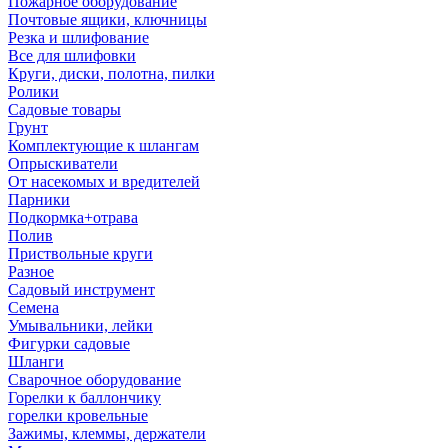
Пожарное оборудование
Почтовые ящики, ключницы
Резка и шлифование
Все для шлифовки
Круги, диски, полотна, пилки
Ролики
Садовые товары
Грунт
Комплектующие к шлангам
Опрыскиватели
От насекомых и вредителей
Парники
Подкормка+отрава
Полив
Приствольные круги
Разное
Садовый инструмент
Семена
Умывальники, лейки
Фигурки садовые
Шланги
Сварочное оборудование
Горелки к баллончику
горелки кровельные
Зажимы, клеммы, держатели