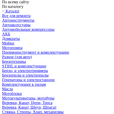
По всему сайту
По каталогу
Каталог
Все для ремонта
Автоинструменты
Автоаксессуары
Автомобильные компрессоры
АКБ
Домкраты
Мойки
Мотопомпа
Пневмоинструмент и комплектующие
Разное (для авто)
Бензотехника
STIHL и комплектующие
Бензо- и электротриммера
Бензопилы и электропилы
Генераторы и электростанции
Комплектующее к пилам
Масла
Мотоблоки
Мотокультиваторы, мотобуры
Веревки, Канат, Цепи, Троса
Веревка, Канат, Шнур, Шпагат
Стяжка, Стропы, Храп. механизмы