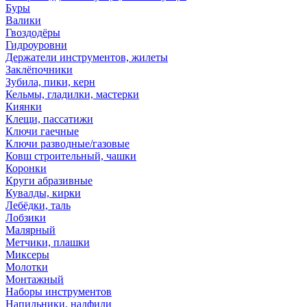
Буры
Валики
Гвоздодёры
Гидроуровни
Держатели инструментов, жилеты
Заклёпочники
Зубила, пики, керн
Кельмы, гладилки, мастерки
Киянки
Клещи, пассатижи
Ключи гаечные
Ключи разводные/газовые
Ковш строительный, чашки
Коронки
Круги абразивные
Кувалды, кирки
Лебёдки, таль
Лобзики
Малярный
Метчики, плашки
Миксеры
Молотки
Монтажный
Наборы инструментов
Напильники, надфили