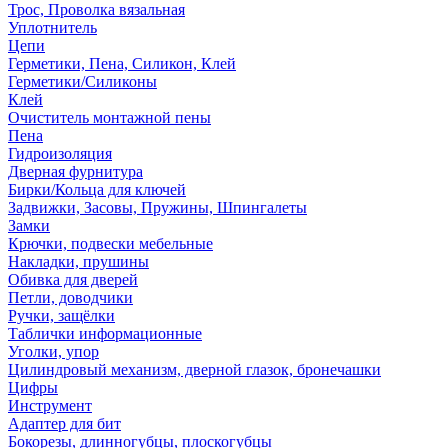
Трос, Проволка вязальная
Уплотнитель
Цепи
Герметики, Пена, Силикон, Клей
Герметики/Силиконы
Клей
Очиститель монтажной пены
Пена
Гидроизоляция
Дверная фурнитура
Бирки/Кольца для ключей
Задвижки, Засовы, Пружины, Шпингалеты
Замки
Крючки, подвески мебельные
Накладки, прушины
Обивка для дверей
Петли, доводчики
Ручки, защёлки
Таблички информационные
Уголки, упор
Цилиндровый механизм, дверной глазок, бронечашки
Цифры
Инструмент
Адаптер для бит
Бокорезы, длинногубцы, плоскогубцы