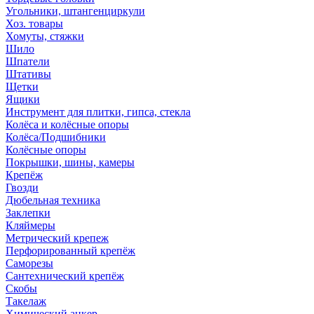
Угольники, штангенциркули
Хоз. товары
Хомуты, стяжки
Шило
Шпатели
Штативы
Щетки
Ящики
Инструмент для плитки, гипса, стекла
Колёса и колёсные опоры
Колёса/Подшибники
Колёсные опоры
Покрышки, шины, камеры
Крепёж
Гвозди
Дюбельная техника
Заклепки
Кляймеры
Метрический крепеж
Перфорированный крепёж
Саморезы
Сантехнический крепёж
Скобы
Такелаж
Химический анкер