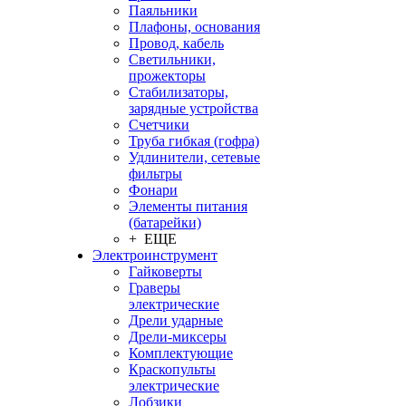
Паяльники
Плафоны, основания
Провод, кабель
Светильники,
прожекторы
Стабилизаторы,
зарядные устройства
Счетчики
Труба гибкая (гофра)
Удлинители, сетевые
фильтры
Фонари
Элементы питания
(батарейки)
+ ЕЩЕ
Электроинструмент
Гайковерты
Граверы
электрические
Дрели ударные
Дрели-миксеры
Комплектующие
Краскопульты
электрические
Лобзики