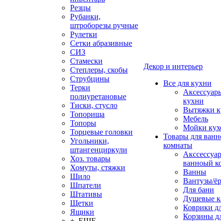
Резцы
Рубанки,
штроборезы ручные
Рулетки
Сетки абразивные
СИЗ
Стамески
Декор и интерьер
Степлеры, скобы
Струбцины
Все для кухни
Терки
Аксессуар
полиуретановые
кухни
Тиски, стусло
Вытяжки к
Топорища
Мебель
Топоры
Мойки кух
Торцевые головки
Товары для ванн
Угольники,
комнаты
штангенциркули
Акссессуа
Хоз. товары
ванноый к
Хомуты, стяжки
Ванны
Шило
Вантузы/ё
Шпатели
Для бани
Штативы
Душевые 
Щетки
Коврики д
Ящики
Корзины дл
+ ЕЩЕ