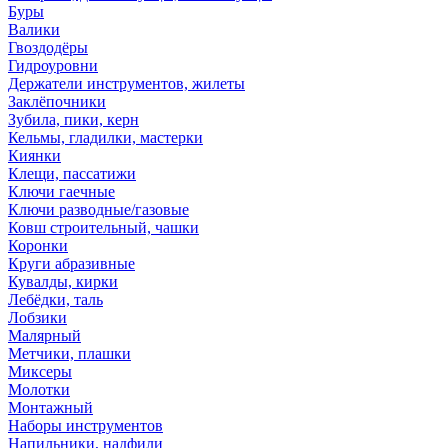
Буры
Валики
Гвоздодёры
Гидроуровни
Держатели инструментов, жилеты
Заклёпочники
Зубила, пики, керн
Кельмы, гладилки, мастерки
Киянки
Клещи, пассатижи
Ключи гаечные
Ключи разводные/газовые
Ковш строительный, чашки
Коронки
Круги абразивные
Кувалды, кирки
Лебёдки, таль
Лобзики
Малярный
Метчики, плашки
Миксеры
Молотки
Монтажный
Наборы инструментов
Напильники, надфили