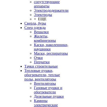
сопутствующие
аппараты
Электрододержатели
Электроды
+ ЕЩЕ
Сверла, буры
Спец одежда
Вешалки
Жилеты,
комбинезоны
Каски, наколенники,
наушники
Маски, респираторы
Очки
Перчатки
Тачки строительные
Тепловые пушки,
обогреватели, теплые
полы, вентиляторы
Вентиляторы
Газовые пушки и
обогреватели
Дизельные пушки
Камины
электрические