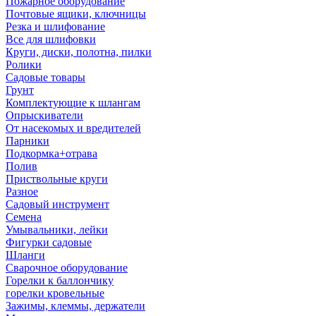
Пожарное оборудование
Почтовые ящики, ключницы
Резка и шлифование
Все для шлифовки
Круги, диски, полотна, пилки
Ролики
Садовые товары
Грунт
Комплектующие к шлангам
Опрыскиватели
От насекомых и вредителей
Парники
Подкормка+отрава
Полив
Приствольные круги
Разное
Садовый инструмент
Семена
Умывальники, лейки
Фигурки садовые
Шланги
Сварочное оборудование
Горелки к баллончику
горелки кровельные
Зажимы, клеммы, держатели