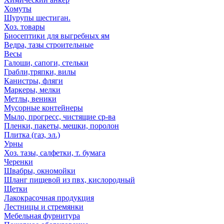
Хомуты
Шурупы шестиган.
Хоз. товары
Биосептики для выгребных ям
Ведра, тазы строительные
Весы
Галоши, сапоги, стельки
Грабли,тряпки, вилы
Канистры, фляги
Маркеры, мелки
Метлы, веники
Мусорные контейнеры
Мыло, прогресс, чистящие ср-ва
Пленки, пакеты, мешки, поролон
Плитка (газ, эл.)
Урны
Хоз. тазы, салфетки, т. бумага
Черенки
Швабры, окномойки
Шланг пищевой из пвх, кислородный
Щетки
Лакокрасочная продукция
Лестницы и стремянки
Мебельная фурнитура