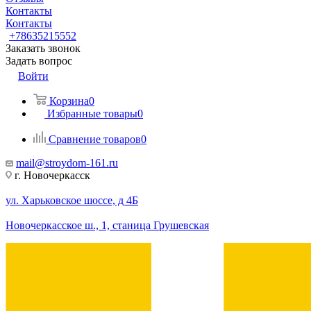
Контакты
Контакты
+78635215552
Заказать звонок
Задать вопрос
Войти
Корзина
0
Избранные товары
0
Сравнение товаров
0
mail@stroydom-161.ru
г. Новочеркасск
ул. Харьковское шоссе, д 4Б
Новочеркасское ш., 1, станица Грушевская