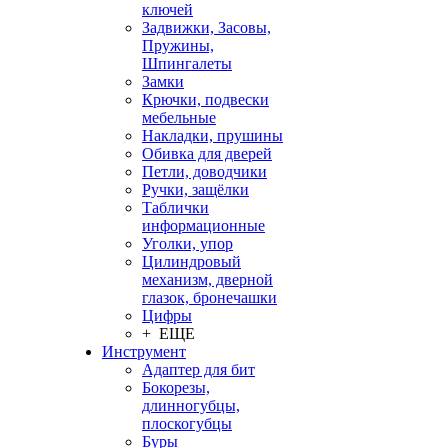
ключей
Задвижки, Засовы,
Пружины,
Шпингалеты
Замки
Крючки, подвески
мебельные
Накладки, прушины
Обивка для дверей
Петли, доводчики
Ручки, защёлки
Таблички
информационные
Уголки, упор
Цилиндровый
механизм, дверной
глазок, бронечашки
Цифры
+ ЕЩЕ
Инструмент
Адаптер для бит
Бокорезы,
длинногубцы,
плоскогубцы
Буры