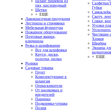
Шланг пищевой из
Салфетки/
пвх, кислородный
Губки
Щетки
Самоклейк
+ ЕЩЕ
Скотч, лен
Лакокрасочная продукция
Совки, ве
Лестницы и стремянки
Уголки пл
Мебельная фурнитура
Уплотните
Пожарное оборудование
Чистящие с
Почтовые ящики,
Химия
ключницы
Швабры
Резка и шлифование
Экраны дл
Все для шлифовки
радиаторо
Круги, диски,
+ ЕЩЕ
полотна, пилки
Ролики
Садовые товары
Грунт
Комплектующие к
шлангам
Опрыскиватели
От насекомых и
вредителей
Парники
Подкормка+отрава
Полив