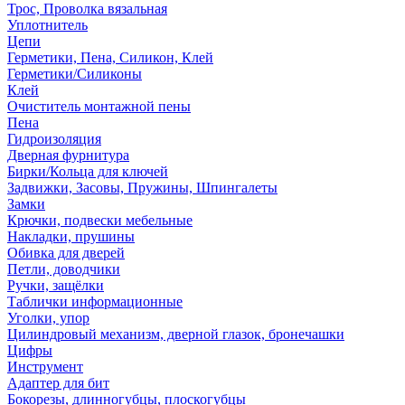
Трос, Проволка вязальная
Уплотнитель
Цепи
Герметики, Пена, Силикон, Клей
Герметики/Силиконы
Клей
Очиститель монтажной пены
Пена
Гидроизоляция
Дверная фурнитура
Бирки/Кольца для ключей
Задвижки, Засовы, Пружины, Шпингалеты
Замки
Крючки, подвески мебельные
Накладки, прушины
Обивка для дверей
Петли, доводчики
Ручки, защёлки
Таблички информационные
Уголки, упор
Цилиндровый механизм, дверной глазок, бронечашки
Цифры
Инструмент
Адаптер для бит
Бокорезы, длинногубцы, плоскогубцы