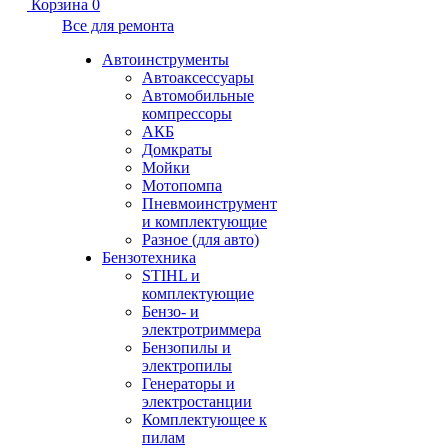
Корзина
0
Все для ремонта
Автоинструменты
Автоаксессуары
Автомобильные
компрессоры
АКБ
Домкраты
Мойки
Мотопомпа
Пневмоинструмент
и комплектующие
Разное (для авто)
Бензотехника
STIHL и
комплектующие
Бензо- и
электротриммера
Бензопилы и
электропилы
Генераторы и
электростанции
Комплектующее к
пилам