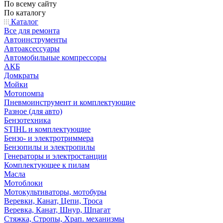
По всему сайту
По каталогу
Каталог
Все для ремонта
Автоинструменты
Автоаксессуары
Автомобильные компрессоры
АКБ
Домкраты
Мойки
Мотопомпа
Пневмоинструмент и комплектующие
Разное (для авто)
Бензотехника
STIHL и комплектующие
Бензо- и электротриммера
Бензопилы и электропилы
Генераторы и электростанции
Комплектующее к пилам
Масла
Мотоблоки
Мотокультиваторы, мотобуры
Веревки, Канат, Цепи, Троса
Веревка, Канат, Шнур, Шпагат
Стяжка, Стропы, Храп. механизмы