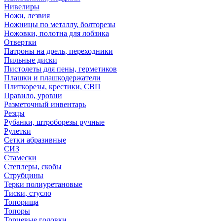
Нивелиры
Ножи, лезвия
Ножницы по металлу, болторезы
Ножовки, полотна для лобзика
Отвертки
Патроны на дрель, переходники
Пильные диски
Пистолеты для пены, герметиков
Плашки и плашкодержатели
Плиткорезы, крестики, СВП
Правило, уровни
Разметочный инвентарь
Резцы
Рубанки, штроборезы ручные
Рулетки
Сетки абразивные
СИЗ
Стамески
Степлеры, скобы
Струбцины
Терки полиуретановые
Тиски, стусло
Топорища
Топоры
Торцевые головки