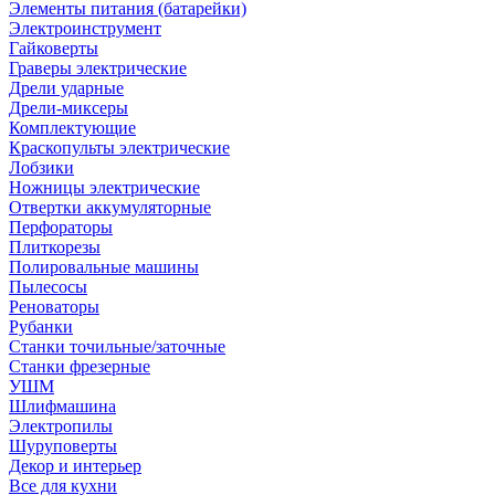
Элементы питания (батарейки)
Электроинструмент
Гайковерты
Граверы электрические
Дрели ударные
Дрели-миксеры
Комплектующие
Краскопульты электрические
Лобзики
Ножницы электрические
Отвертки аккумуляторные
Перфораторы
Плиткорезы
Полировальные машины
Пылесосы
Реноваторы
Рубанки
Станки точильные/заточные
Станки фрезерные
УШМ
Шлифмашина
Электропилы
Шуруповерты
Декор и интерьер
Все для кухни