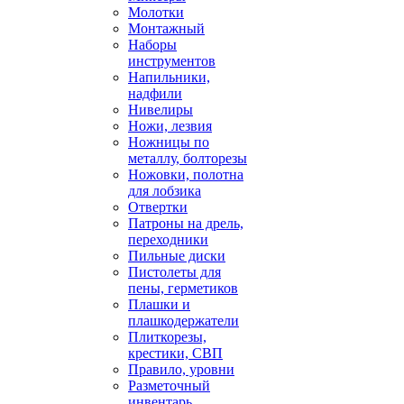
Молотки
Монтажный
Наборы
инструментов
Напильники,
надфили
Нивелиры
Ножи, лезвия
Ножницы по
металлу, болторезы
Ножовки, полотна
для лобзика
Отвертки
Патроны на дрель,
переходники
Пильные диски
Пистолеты для
пены, герметиков
Плашки и
плашкодержатели
Плиткорезы,
крестики, СВП
Правило, уровни
Разметочный
инвентарь