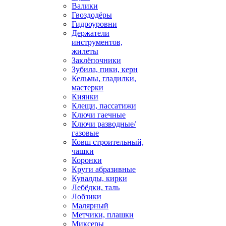
Валики
Гвоздодёры
Гидроуровни
Держатели
инструментов,
жилеты
Заклёпочники
Зубила, пики, керн
Кельмы, гладилки,
мастерки
Киянки
Клещи, пассатижи
Ключи гаечные
Ключи разводные/
газовые
Ковш строительный,
чашки
Коронки
Круги абразивные
Кувалды, кирки
Лебёдки, таль
Лобзики
Малярный
Метчики, плашки
Миксеры