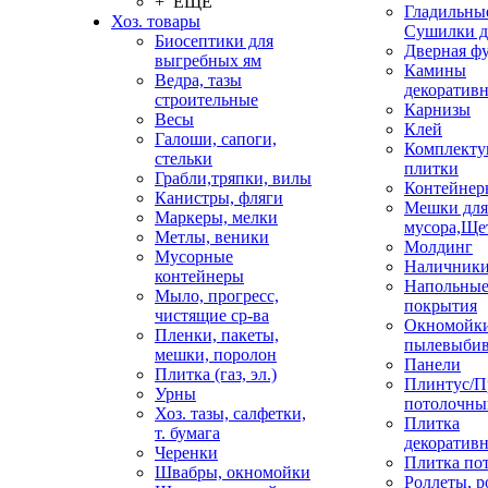
+ ЕЩЕ
Гладильные
Хоз. товары
Сушилки д
Биосептики для
Дверная ф
выгребных ям
Камины
Ведра, тазы
декоратив
строительные
Карнизы
Весы
Клей
Галоши, сапоги,
Комплекту
стельки
плитки
Грабли,тряпки, вилы
Контейнер
Канистры, фляги
Мешки для
Маркеры, мелки
мусора,Ще
Метлы, веники
Молдинг
Мусорные
Наличник
контейнеры
Напольны
Мыло, прогресс,
покрытия
чистящие ср-ва
Окномойки
Пленки, пакеты,
пылевыбив
мешки, поролон
Панели
Плитка (газ, эл.)
Плинтус/П
Урны
потолочны
Хоз. тазы, салфетки,
Плитка
т. бумага
декоративн
Черенки
Плитка по
Швабры, окномойки
Роллеты, 