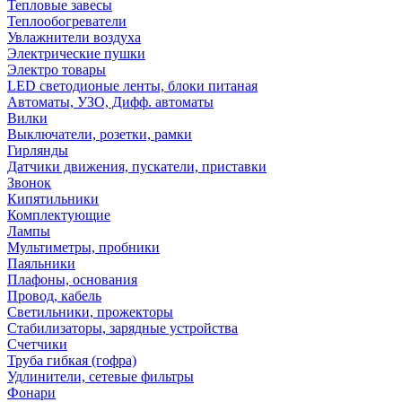
Тепловые завесы
Теплообогреватели
Увлажнители воздуха
Электрические пушки
Электро товары
LED светодионые ленты, блоки питаная
Автоматы, УЗО, Дифф. автоматы
Вилки
Выключатели, розетки, рамки
Гирлянды
Датчики движения, пускатели, приставки
Звонок
Кипятильники
Комплектующие
Лампы
Мультиметры, пробники
Паяльники
Плафоны, основания
Провод, кабель
Светильники, прожекторы
Стабилизаторы, зарядные устройства
Счетчики
Труба гибкая (гофра)
Удлинители, сетевые фильтры
Фонари