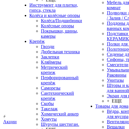
Мебель дл
Инструмент для плитки,
комнат
гипса, стекла
Подводки 
Колёса и колёсные опоры
/ Залив / С
Колёса/Подшибники
Поддоны д
Колёсные опоры
ванных ко
Покрышки, шины,
Подставки
камеры
КЕРАМИ
Крепёж
Полки для
Гвозди
Полотенце
Дюбельная техника
Сиденье дл
Заклепки
Сифоны, т
Кляймеры
Смесители
Метрический
Умывальни
крепеж
Раковины
Перфорированный
Унитазы
крепёж
Шторы и к
Саморезы
для ванной
Сантехнический
Экран для
крепёж
+ ЕЩЕ
Скобы
Товары для дома
Такелаж
Вёдра, ко
Химический анкер
для мусора
Хомуты
Акции
Вентиляци
Шурупы шестиган.
Вешалки