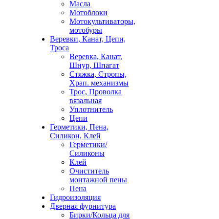
Масла
Мотоблоки
Мотокультиваторы,
мотобуры
Веревки, Канат, Цепи,
Троса
Веревка, Канат,
Шнур, Шпагат
Стяжка, Стропы,
Храп. механизмы
Трос, Проволка
вязальная
Уплотнитель
Цепи
Герметики, Пена,
Силикон, Клей
Герметики/
Силиконы
Клей
Очиститель
монтажной пены
Пена
Гидроизоляция
Дверная фурнитура
Бирки/Кольца для