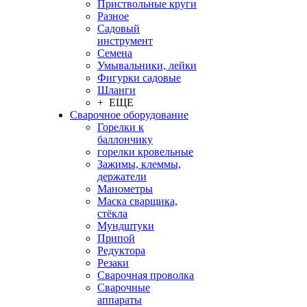
Приствольные круги
Разное
Садовый
инструмент
Семена
Умывальники, лейки
Фигурки садовые
Шланги
+ ЕЩЕ
Сварочное оборудование
Горелки к
баллончику
горелки кровельные
Зажимы, клеммы,
держатели
Манометры
Маска сварщика,
стёкла
Мундштуки
Припой
Редуктора
Резаки
Сварочная проволка
Сварочные
аппараты