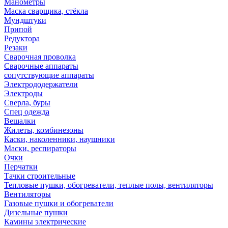
Манометры
Маска сварщика, стёкла
Мундштуки
Припой
Редуктора
Резаки
Сварочная проволка
Сварочные аппараты
сопутствующие аппараты
Электрододержатели
Электроды
Сверла, буры
Спец одежда
Вешалки
Жилеты, комбинезоны
Каски, наколенники, наушники
Маски, респираторы
Очки
Перчатки
Тачки строительные
Тепловые пушки, обогреватели, теплые полы, вентиляторы
Вентиляторы
Газовые пушки и обогреватели
Дизельные пушки
Камины электрические