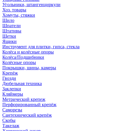
Угольники, штангенциркули
Хоз. товары
Хомуты, стяжки
Шило
Шпатели
Штативы
Щетки
Ящики
Инструмент для плитки, гипса, стекла
Колёса и колёсные опоры
Колёса/Подшибники
Колёсные опоры
Покрышки, шины, камеры
Крепёж
Гвозди
Дюбельная техника
Заклепки
Кляймеры
Метрический крепеж
Перфорированный крепёж
Саморезы
Сантехнический крепёж
Скобы
Такелаж
Химический анкер