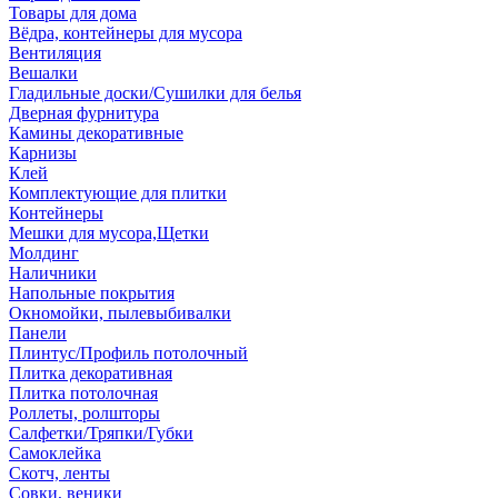
Товары для дома
Вёдра, контейнеры для мусора
Вентиляция
Вешалки
Гладильные доски/Сушилки для белья
Дверная фурнитура
Камины декоративные
Карнизы
Клей
Комплектующие для плитки
Контейнеры
Мешки для мусора,Щетки
Молдинг
Наличники
Напольные покрытия
Окномойки, пылевыбивалки
Панели
Плинтус/Профиль потолочный
Плитка декоративная
Плитка потолочная
Роллеты, ролшторы
Салфетки/Тряпки/Губки
Самоклейка
Скотч, ленты
Совки, веники