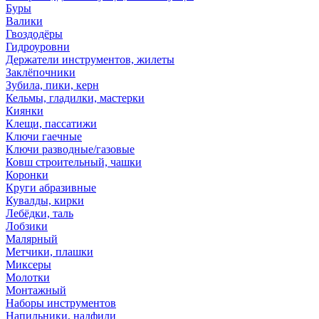
Буры
Валики
Гвоздодёры
Гидроуровни
Держатели инструментов, жилеты
Заклёпочники
Зубила, пики, керн
Кельмы, гладилки, мастерки
Киянки
Клещи, пассатижи
Ключи гаечные
Ключи разводные/газовые
Ковш строительный, чашки
Коронки
Круги абразивные
Кувалды, кирки
Лебёдки, таль
Лобзики
Малярный
Метчики, плашки
Миксеры
Молотки
Монтажный
Наборы инструментов
Напильники, надфили