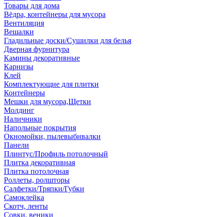
Товары для дома
Вёдра, контейнеры для мусора
Вентиляция
Вешалки
Гладильные доски/Сушилки для белья
Дверная фурнитура
Камины декоративные
Карнизы
Клей
Комплектующие для плитки
Контейнеры
Мешки для мусора,Щетки
Молдинг
Наличники
Напольные покрытия
Окномойки, пылевыбивалки
Панели
Плинтус/Профиль потолочный
Плитка декоративная
Плитка потолочная
Роллеты, ролшторы
Салфетки/Тряпки/Губки
Самоклейка
Скотч, ленты
Совки, веники