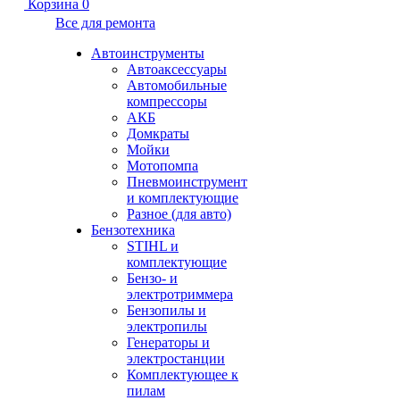
Корзина
0
Все для ремонта
Автоинструменты
Автоаксессуары
Автомобильные
компрессоры
АКБ
Домкраты
Мойки
Мотопомпа
Пневмоинструмент
и комплектующие
Разное (для авто)
Бензотехника
STIHL и
комплектующие
Бензо- и
электротриммера
Бензопилы и
электропилы
Генераторы и
электростанции
Комплектующее к
пилам