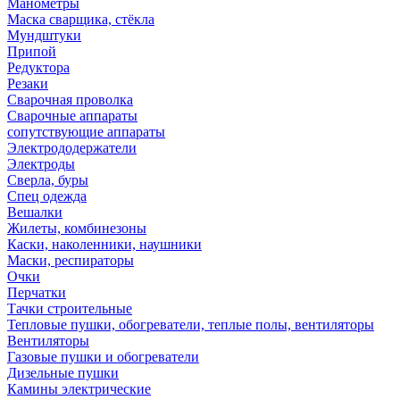
Манометры
Маска сварщика, стёкла
Мундштуки
Припой
Редуктора
Резаки
Сварочная проволка
Сварочные аппараты
сопутствующие аппараты
Электрододержатели
Электроды
Сверла, буры
Спец одежда
Вешалки
Жилеты, комбинезоны
Каски, наколенники, наушники
Маски, респираторы
Очки
Перчатки
Тачки строительные
Тепловые пушки, обогреватели, теплые полы, вентиляторы
Вентиляторы
Газовые пушки и обогреватели
Дизельные пушки
Камины электрические