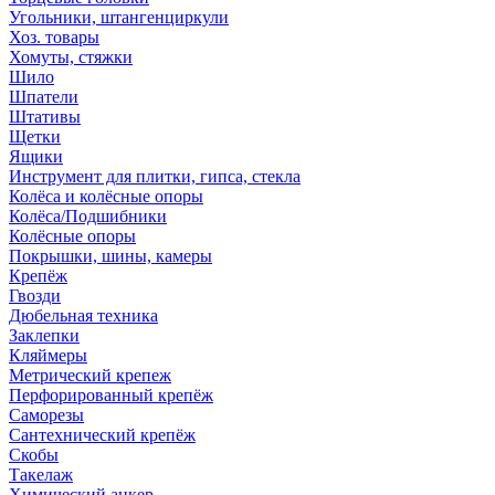
Угольники, штангенциркули
Хоз. товары
Хомуты, стяжки
Шило
Шпатели
Штативы
Щетки
Ящики
Инструмент для плитки, гипса, стекла
Колёса и колёсные опоры
Колёса/Подшибники
Колёсные опоры
Покрышки, шины, камеры
Крепёж
Гвозди
Дюбельная техника
Заклепки
Кляймеры
Метрический крепеж
Перфорированный крепёж
Саморезы
Сантехнический крепёж
Скобы
Такелаж
Химический анкер