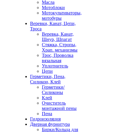
Масла
Мотоблоки
Мотокультиваторы,
мотобуры
Веревки, Канат, Цепи,
Троса
Веревка, Канат,
Шнур, Шпагат
Стяжка, Стропы,
Храп. механизмы
Трос, Проволка
вязальная
Уплотнитель
Цепи
Герметики, Пена,
Силикон, Клей
Герметики/
Силиконы
Клей
Очиститель
монтажной пены
Пена
Гидроизоляция
Дверная фурнитура
Бирки/Кольца для