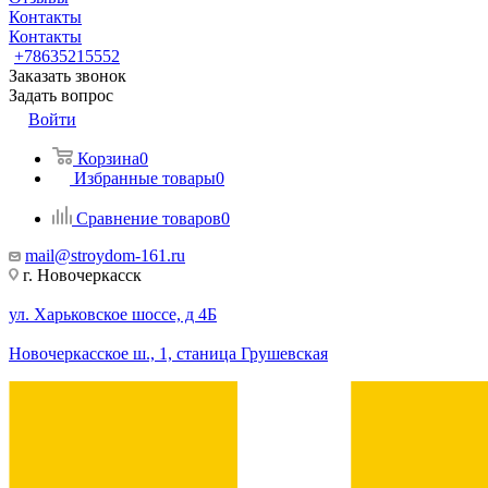
Контакты
Контакты
+78635215552
Заказать звонок
Задать вопрос
Войти
Корзина
0
Избранные товары
0
Сравнение товаров
0
mail@stroydom-161.ru
г. Новочеркасск
ул. Харьковское шоссе, д 4Б
Новочеркасское ш., 1, станица Грушевская