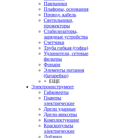
Паяльники
Плафоны, основания
Провод, кабель
Светильники,
прожекторы
Стабилизаторы,
зарядные устройства
Счетчики
Труба гибкая (гофра)
Удлинители, сетевые
фильтры
Фонари
Элементы питания
(батарейки)
+ ЕЩЕ
Электроинструмент
Гайковерты
Граверы
электрические
Дрели ударные
Дрели-миксеры
Комплектующие
Краскопульты
электрические
Лобзики