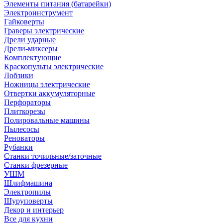
Элементы питания (батарейки)
Электроинструмент
Гайковерты
Граверы электрические
Дрели ударные
Дрели-миксеры
Комплектующие
Краскопульты электрические
Лобзики
Ножницы электрические
Отвертки аккумуляторные
Перфораторы
Плиткорезы
Полировальные машины
Пылесосы
Реноваторы
Рубанки
Станки точильные/заточные
Станки фрезерные
УШМ
Шлифмашина
Электропилы
Шуруповерты
Декор и интерьер
Все для кухни