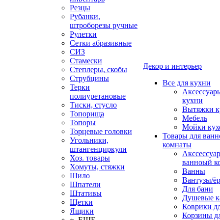
Резцы
Рубанки,
штроборезы ручные
Рулетки
Сетки абразивные
СИЗ
Стамески
Декор и интерьер
Степлеры, скобы
Струбцины
Все для кухни
Терки
Аксессуар
полиуретановые
кухни
Тиски, стусло
Вытяжки к
Топорища
Мебель
Топоры
Мойки кух
Торцевые головки
Товары для ванн
Угольники,
комнаты
штангенциркули
Акссессуа
Хоз. товары
ванноый к
Хомуты, стяжки
Ванны
Шило
Вантузы/ё
Шпатели
Для бани
Штативы
Душевые 
Щетки
Коврики д
Ящики
Корзины дл
+ ЕЩЕ