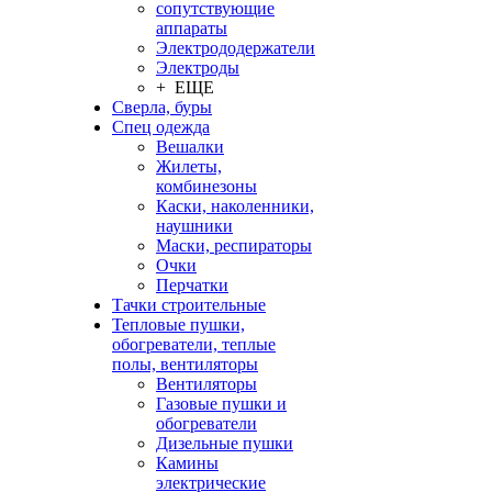
сопутствующие
аппараты
Электрододержатели
Электроды
+ ЕЩЕ
Сверла, буры
Спец одежда
Вешалки
Жилеты,
комбинезоны
Каски, наколенники,
наушники
Маски, респираторы
Очки
Перчатки
Тачки строительные
Тепловые пушки,
обогреватели, теплые
полы, вентиляторы
Вентиляторы
Газовые пушки и
обогреватели
Дизельные пушки
Камины
электрические