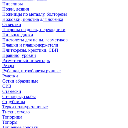
Нивелиры
Ножи, лезвия
Ножницы по металлу, болторезы
Ножовки, полотна для лобзика
Отвертки
Патроны на дрель, переходники
Пильные диски
Пистолеты для пены, герметиков
Плашки и плашкодержатели
Плиткорезы, крестики, СВП
Правило, уровни
Разметочный инвентарь
Резцы
Рубанки, штроборезы ручные
Рулетки
Сетки абразивные
СИЗ
Стамески
Степлеры, скобы
Струбцины
Терки полиуретановые
Тиски, стусло
Топорища
Топоры
Торцевые головки