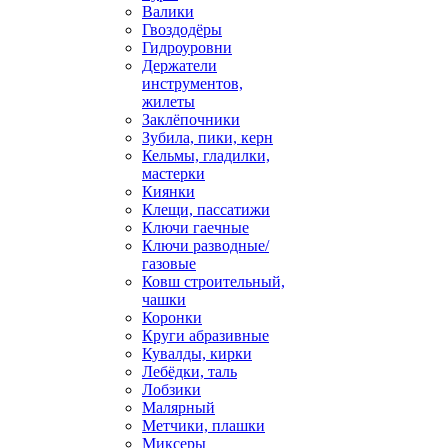
Валики
Гвоздодёры
Гидроуровни
Держатели
инструментов,
жилеты
Заклёпочники
Зубила, пики, керн
Кельмы, гладилки,
мастерки
Киянки
Клещи, пассатижи
Ключи гаечные
Ключи разводные/
газовые
Ковш строительный,
чашки
Коронки
Круги абразивные
Кувалды, кирки
Лебёдки, таль
Лобзики
Малярный
Метчики, плашки
Миксеры