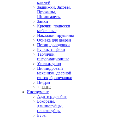
ключей
Задвижки, Засовы,
Пружины,
Шпингалеты
Замки
Крючки, подвески
мебельные
Накладки, прушины
Обивка для дверей
Петли, доводчики
Ручки, защёлки
Таблички
информационные
Уголки, упор
Цилиндровый
механизм, дверной
глазок, бронечашки
Цифры
+ ЕЩЕ
Инструмент
Адаптер для бит
Бокорезы,
длинногубцы,
плоскогубцы
Буры