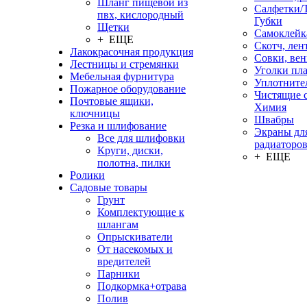
Шланг пищевой из
Салфетки/
пвх, кислородный
Губки
Щетки
Самоклейк
+ ЕЩЕ
Скотч, лен
Лакокрасочная продукция
Совки, ве
Лестницы и стремянки
Уголки пл
Мебельная фурнитура
Уплотните
Пожарное оборудование
Чистящие с
Почтовые ящики,
Химия
ключницы
Швабры
Резка и шлифование
Экраны дл
Все для шлифовки
радиаторо
Круги, диски,
+ ЕЩЕ
полотна, пилки
Ролики
Садовые товары
Грунт
Комплектующие к
шлангам
Опрыскиватели
От насекомых и
вредителей
Парники
Подкормка+отрава
Полив