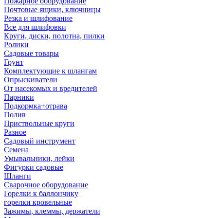
Пожарное оборудование
Почтовые ящики, ключницы
Резка и шлифование
Все для шлифовки
Круги, диски, полотна, пилки
Ролики
Садовые товары
Грунт
Комплектующие к шлангам
Опрыскиватели
От насекомых и вредителей
Парники
Подкормка+отрава
Полив
Приствольные круги
Разное
Садовый инструмент
Семена
Умывальники, лейки
Фигурки садовые
Шланги
Сварочное оборудование
Горелки к баллончику
горелки кровельные
Зажимы, клеммы, держатели