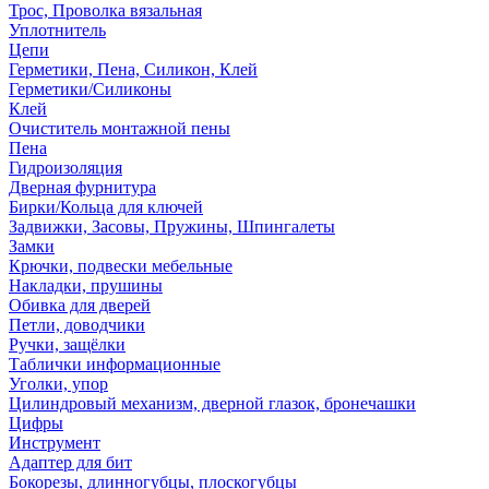
Трос, Проволка вязальная
Уплотнитель
Цепи
Герметики, Пена, Силикон, Клей
Герметики/Силиконы
Клей
Очиститель монтажной пены
Пена
Гидроизоляция
Дверная фурнитура
Бирки/Кольца для ключей
Задвижки, Засовы, Пружины, Шпингалеты
Замки
Крючки, подвески мебельные
Накладки, прушины
Обивка для дверей
Петли, доводчики
Ручки, защёлки
Таблички информационные
Уголки, упор
Цилиндровый механизм, дверной глазок, бронечашки
Цифры
Инструмент
Адаптер для бит
Бокорезы, длинногубцы, плоскогубцы