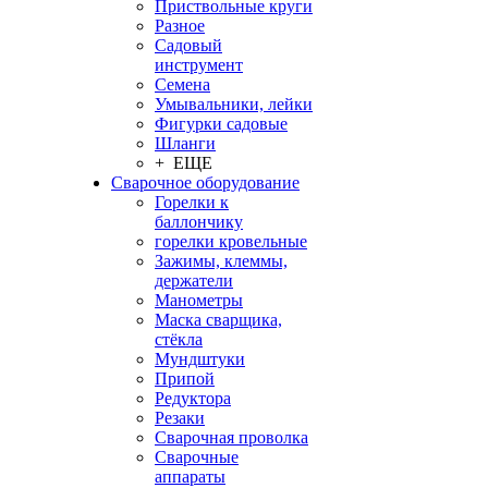
Приствольные круги
Разное
Садовый
инструмент
Семена
Умывальники, лейки
Фигурки садовые
Шланги
+ ЕЩЕ
Сварочное оборудование
Горелки к
баллончику
горелки кровельные
Зажимы, клеммы,
держатели
Манометры
Маска сварщика,
стёкла
Мундштуки
Припой
Редуктора
Резаки
Сварочная проволка
Сварочные
аппараты