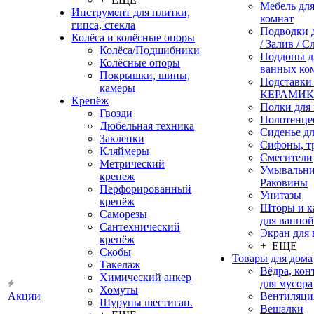
Мебель дл
Инструмент для плитки,
комнат
гипса, стекла
Подводки 
Колёса и колёсные опоры
/ Залив / С
Колёса/Подшибники
Поддоны д
Колёсные опоры
ванных ко
Покрышки, шины,
Подставки
камеры
КЕРАМИ
Крепёж
Полки для
Гвозди
Полотенце
Дюбельная техника
Сиденье дл
Заклепки
Сифоны, т
Кляймеры
Смесители
Метрический
Умывальни
крепеж
Раковины
Перфорированный
Унитазы
крепёж
Шторы и к
Саморезы
для ванной
Сантехнический
Экран для
крепёж
+ ЕЩЕ
Скобы
Товары для дома
Такелаж
Вёдра, ко
Химический анкер
для мусора
Хомуты
Акции
Вентиляци
Шурупы шестиган.
Вешалки