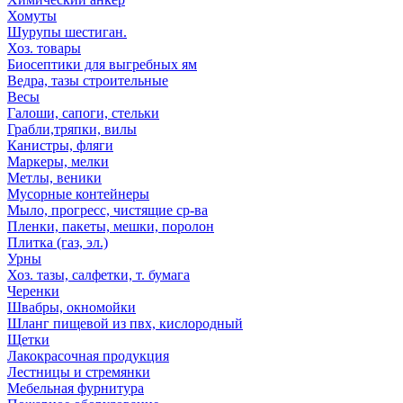
Хомуты
Шурупы шестиган.
Хоз. товары
Биосептики для выгребных ям
Ведра, тазы строительные
Весы
Галоши, сапоги, стельки
Грабли,тряпки, вилы
Канистры, фляги
Маркеры, мелки
Метлы, веники
Мусорные контейнеры
Мыло, прогресс, чистящие ср-ва
Пленки, пакеты, мешки, поролон
Плитка (газ, эл.)
Урны
Хоз. тазы, салфетки, т. бумага
Черенки
Швабры, окномойки
Шланг пищевой из пвх, кислородный
Щетки
Лакокрасочная продукция
Лестницы и стремянки
Мебельная фурнитура