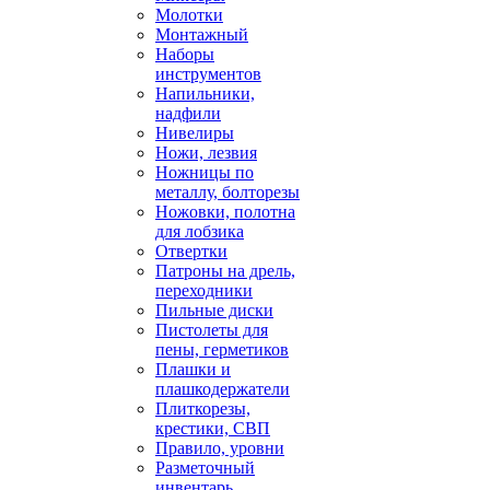
Молотки
Монтажный
Наборы
инструментов
Напильники,
надфили
Нивелиры
Ножи, лезвия
Ножницы по
металлу, болторезы
Ножовки, полотна
для лобзика
Отвертки
Патроны на дрель,
переходники
Пильные диски
Пистолеты для
пены, герметиков
Плашки и
плашкодержатели
Плиткорезы,
крестики, СВП
Правило, уровни
Разметочный
инвентарь