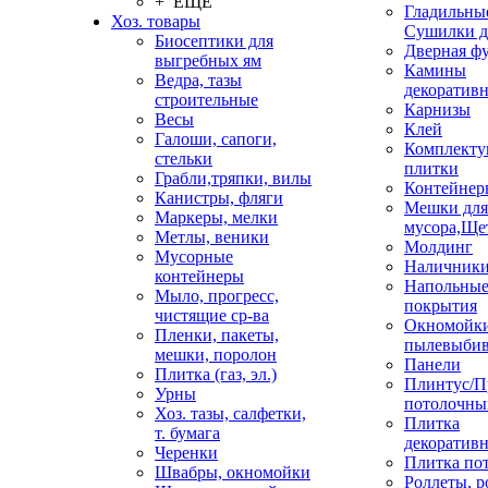
+ ЕЩЕ
Гладильные
Хоз. товары
Сушилки д
Биосептики для
Дверная ф
выгребных ям
Камины
Ведра, тазы
декоратив
строительные
Карнизы
Весы
Клей
Галоши, сапоги,
Комплекту
стельки
плитки
Грабли,тряпки, вилы
Контейнер
Канистры, фляги
Мешки для
Маркеры, мелки
мусора,Ще
Метлы, веники
Молдинг
Мусорные
Наличник
контейнеры
Напольны
Мыло, прогресс,
покрытия
чистящие ср-ва
Окномойки
Пленки, пакеты,
пылевыбив
мешки, поролон
Панели
Плитка (газ, эл.)
Плинтус/П
Урны
потолочны
Хоз. тазы, салфетки,
Плитка
т. бумага
декоративн
Черенки
Плитка по
Швабры, окномойки
Роллеты, 