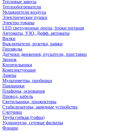
Тепловые завесы
Теплообогреватели
Увлажнители воздуха
Электрические пушки
Электро товары
LED светодионые ленты, блоки питаная
Автоматы, УЗО, Дифф. автоматы
Вилки
Выключатели, розетки, рамки
Гирлянды
Датчики движения, пускатели, приставки
Звонок
Кипятильники
Комплектующие
Лампы
Мультиметры, пробники
Паяльники
Плафоны, основания
Провод, кабель
Светильники, прожекторы
Стабилизаторы, зарядные устройства
Счетчики
Труба гибкая (гофра)
Удлинители, сетевые фильтры
Фонари