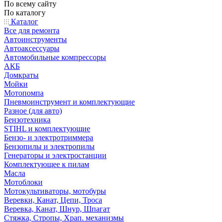
По всему сайту
По каталогу
Каталог
Все для ремонта
Автоинструменты
Автоаксессуары
Автомобильные компрессоры
АКБ
Домкраты
Мойки
Мотопомпа
Пневмоинструмент и комплектующие
Разное (для авто)
Бензотехника
STIHL и комплектующие
Бензо- и электротриммера
Бензопилы и электропилы
Генераторы и электростанции
Комплектующее к пилам
Масла
Мотоблоки
Мотокультиваторы, мотобуры
Веревки, Канат, Цепи, Троса
Веревка, Канат, Шнур, Шпагат
Стяжка, Стропы, Храп. механизмы