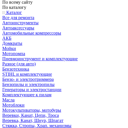
По всему сайту
По каталогу
Каталог
Все для ремонта
Автоинструменты
Автоаксессуары
Автомобильные компрессоры
АКБ
Домкраты
Мойки
Мотопомпа
Пневмоинструмент и комплектующие
Разное (для авто)
Бензотехника
STIHL и комплектующие
Бензо- и электротриммера
Бензопилы и электропилы
Генераторы и электростанции
Комплектующее к пилам
Масла
Мотоблоки
Мотокультиваторы, мотобуры
Веревки, Канат, Цепи, Троса
Веревка, Канат, Шнур, Шпагат
Стяжка, Стропы, Храп. механизмы