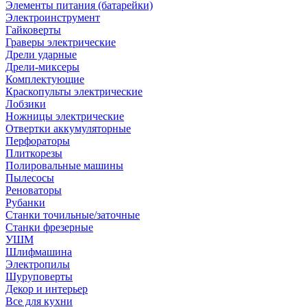
Элементы питания (батарейки)
Электроинструмент
Гайковерты
Граверы электрические
Дрели ударные
Дрели-миксеры
Комплектующие
Краскопульты электрические
Лобзики
Ножницы электрические
Отвертки аккумуляторные
Перфораторы
Плиткорезы
Полировальные машины
Пылесосы
Реноваторы
Рубанки
Станки точильные/заточные
Станки фрезерные
УШМ
Шлифмашина
Электропилы
Шуруповерты
Декор и интерьер
Все для кухни