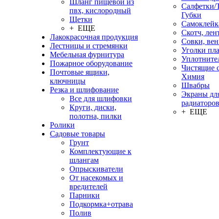
Шланг пищевой из
Салфетки/
пвх, кислородный
Губки
Щетки
Самоклейк
+ ЕЩЕ
Скотч, лен
Лакокрасочная продукция
Совки, ве
Лестницы и стремянки
Уголки пл
Мебельная фурнитура
Уплотните
Пожарное оборудование
Чистящие с
Почтовые ящики,
Химия
ключницы
Швабры
Резка и шлифование
Экраны дл
Все для шлифовки
радиаторо
Круги, диски,
+ ЕЩЕ
полотна, пилки
Ролики
Садовые товары
Грунт
Комплектующие к
шлангам
Опрыскиватели
От насекомых и
вредителей
Парники
Подкормка+отрава
Полив