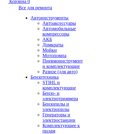
Корзина
0
Все для ремонта
Автоинструменты
Автоаксессуары
Автомобильные
компрессоры
АКБ
Домкраты
Мойки
Мотопомпа
Пневмоинструмент
и комплектующие
Разное (для авто)
Бензотехника
STIHL и
комплектующие
Бензо- и
электротриммера
Бензопилы и
электропилы
Генераторы и
электростанции
Комплектующее к
пилам