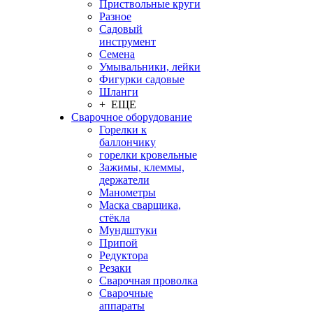
Приствольные круги
Разное
Садовый
инструмент
Семена
Умывальники, лейки
Фигурки садовые
Шланги
+ ЕЩЕ
Сварочное оборудование
Горелки к
баллончику
горелки кровельные
Зажимы, клеммы,
держатели
Манометры
Маска сварщика,
стёкла
Мундштуки
Припой
Редуктора
Резаки
Сварочная проволка
Сварочные
аппараты