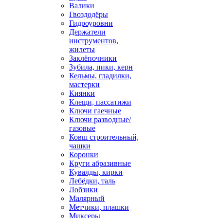
Валики
Гвоздодёры
Гидроуровни
Держатели
инструментов,
жилеты
Заклёпочники
Зубила, пики, керн
Кельмы, гладилки,
мастерки
Киянки
Клещи, пассатижи
Ключи гаечные
Ключи разводные/
газовые
Ковш строительный,
чашки
Коронки
Круги абразивные
Кувалды, кирки
Лебёдки, таль
Лобзики
Малярный
Метчики, плашки
Миксеры