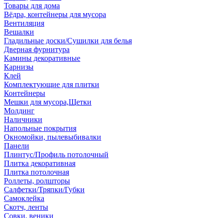
Товары для дома
Вёдра, контейнеры для мусора
Вентиляция
Вешалки
Гладильные доски/Сушилки для белья
Дверная фурнитура
Камины декоративные
Карнизы
Клей
Комплектующие для плитки
Контейнеры
Мешки для мусора,Щетки
Молдинг
Наличники
Напольные покрытия
Окномойки, пылевыбивалки
Панели
Плинтус/Профиль потолочный
Плитка декоративная
Плитка потолочная
Роллеты, ролшторы
Салфетки/Тряпки/Губки
Самоклейка
Скотч, ленты
Совки, веники