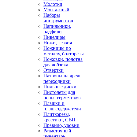
Молотки
Монтажный
Наборы
инструментов
Напильники,
надфили
Нивелиры
Ножи, лезвия
Ножницы по
металлу, болторезы
Ножовки, полотна
для лобзика
Отвертки
Патроны на дрель,
переходники
Пильные диски
Пистолеты для
пены, герметиков
Плашки и
плашкодержатели
Плиткорезы,
крестики, СВП
Правило, уровни
Разметочный
инвентарь