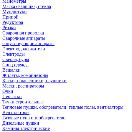
Манометры
Маска сварщика, стёкла
Мундштуки
Припой
Редуктора
Резаки
Сварочная проволка
Сварочные аппараты
сопутствующие аппараты
Электрододержатели
Электроды
Сверла, буры
Спец одежда
Вешалки
Жилеты, комбинезоны
Каски, наколенники, наушники
Маски, респираторы
Очки
Перчатки
Тачки строительные
Тепловые пушки, обогреватели, теплые полы, вентиляторы
Вентиляторы
Газовые пушки и обогреватели
Дизельные пушки
Камины электрические