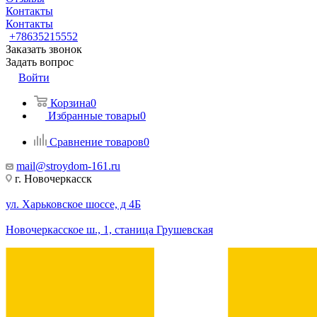
Контакты
Контакты
+78635215552
Заказать звонок
Задать вопрос
Войти
Корзина
0
Избранные товары
0
Сравнение товаров
0
mail@stroydom-161.ru
г. Новочеркасск
ул. Харьковское шоссе, д 4Б
Новочеркасское ш., 1, станица Грушевская