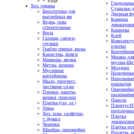
+ ЕЩЕ
Гладильные
Хоз. товары
Сушилки д
Биосептики для
Дверная ф
выгребных ям
Камины
Ведра, тазы
декоратив
строительные
Карнизы
Весы
Клей
Галоши, сапоги,
Комплекту
стельки
плитки
Грабли,тряпки, вилы
Контейнер
Канистры, фляги
Мешки для
Маркеры, мелки
мусора,Ще
Метлы, веники
Молдинг
Мусорные
Наличник
контейнеры
Напольны
Мыло, прогресс,
покрытия
чистящие ср-ва
Окномойки
Пленки, пакеты,
пылевыбив
мешки, поролон
Панели
Плитка (газ, эл.)
Плинтус/П
Урны
потолочны
Хоз. тазы, салфетки,
Плитка
т. бумага
декоративн
Черенки
Плитка по
Швабры, окномойки
Роллеты, 