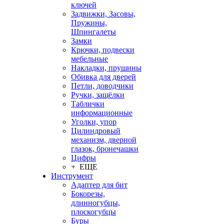
ключей
Задвижки, Засовы,
Пружины,
Шпингалеты
Замки
Крючки, подвески
мебельные
Накладки, прушины
Обивка для дверей
Петли, доводчики
Ручки, защёлки
Таблички
информационные
Уголки, упор
Цилиндровый
механизм, дверной
глазок, бронечашки
Цифры
+ ЕЩЕ
Инструмент
Адаптер для бит
Бокорезы,
длинногубцы,
плоскогубцы
Буры