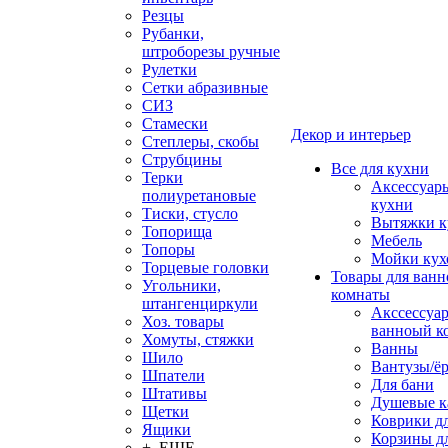
Резцы
Рубанки,
штроборезы ручные
Рулетки
Сетки абразивные
СИЗ
Стамески
Декор и интерьер
Степлеры, скобы
Струбцины
Все для кухни
Терки
Аксессуар
полиуретановые
кухни
Тиски, стусло
Вытяжки к
Топорища
Мебель
Топоры
Мойки кух
Торцевые головки
Товары для ванн
Угольники,
комнаты
штангенциркули
Акссессуа
Хоз. товары
ванноый к
Хомуты, стяжки
Ванны
Шило
Вантузы/ё
Шпатели
Для бани
Штативы
Душевые 
Щетки
Коврики д
Ящики
Корзины дл
+ ЕЩЕ