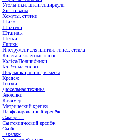
Угольники, штангенциркули
Хоз. товары
Хомуты, стяжки
Шило
Шпатели
Штативы
Щетки
Ящики
Инструмент для плитки, гипса, стекла
Колёса и колёсные опоры
Колёса/Подшибники
Колёсные опоры
Покрышки, шины, камеры
Крепёж
Гвозди
Дюбельная техника
Заклепки
Кляймеры
Метрический крепеж
Перфорированный крепёж
Саморезы
Сантехнический крепёж
Скобы
Такелаж
Химический анкер