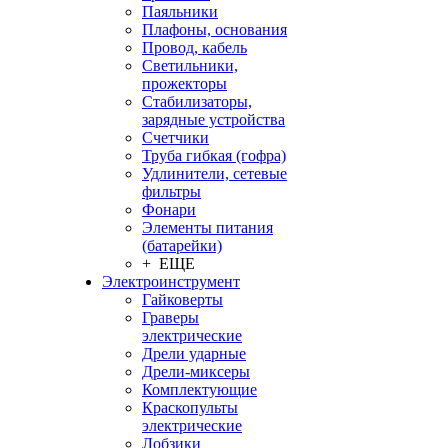
Паяльники
Плафоны, основания
Провод, кабель
Светильники,
прожекторы
Стабилизаторы,
зарядные устройства
Счетчики
Труба гибкая (гофра)
Удлинители, сетевые
фильтры
Фонари
Элементы питания
(батарейки)
+ ЕЩЕ
Электроинструмент
Гайковерты
Граверы
электрические
Дрели ударные
Дрели-миксеры
Комплектующие
Краскопульты
электрические
Лобзики