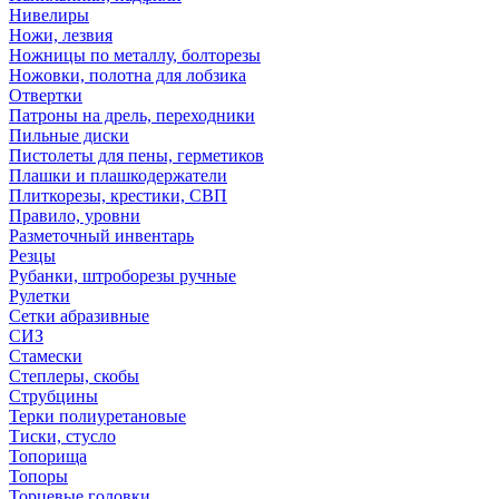
Нивелиры
Ножи, лезвия
Ножницы по металлу, болторезы
Ножовки, полотна для лобзика
Отвертки
Патроны на дрель, переходники
Пильные диски
Пистолеты для пены, герметиков
Плашки и плашкодержатели
Плиткорезы, крестики, СВП
Правило, уровни
Разметочный инвентарь
Резцы
Рубанки, штроборезы ручные
Рулетки
Сетки абразивные
СИЗ
Стамески
Степлеры, скобы
Струбцины
Терки полиуретановые
Тиски, стусло
Топорища
Топоры
Торцевые головки