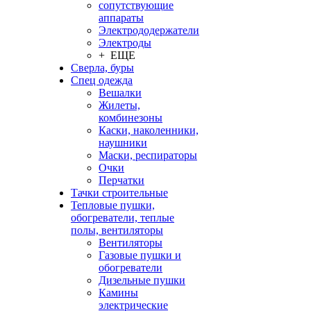
сопутствующие
аппараты
Электрододержатели
Электроды
+ ЕЩЕ
Сверла, буры
Спец одежда
Вешалки
Жилеты,
комбинезоны
Каски, наколенники,
наушники
Маски, респираторы
Очки
Перчатки
Тачки строительные
Тепловые пушки,
обогреватели, теплые
полы, вентиляторы
Вентиляторы
Газовые пушки и
обогреватели
Дизельные пушки
Камины
электрические