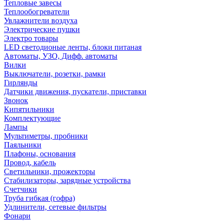
Тепловые завесы
Теплообогреватели
Увлажнители воздуха
Электрические пушки
Электро товары
LED светодионые ленты, блоки питаная
Автоматы, УЗО, Дифф. автоматы
Вилки
Выключатели, розетки, рамки
Гирлянды
Датчики движения, пускатели, приставки
Звонок
Кипятильники
Комплектующие
Лампы
Мультиметры, пробники
Паяльники
Плафоны, основания
Провод, кабель
Светильники, прожекторы
Стабилизаторы, зарядные устройства
Счетчики
Труба гибкая (гофра)
Удлинители, сетевые фильтры
Фонари