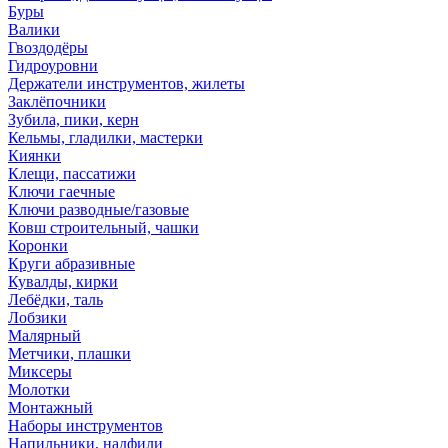
Буры
Валики
Гвоздодёры
Гидроуровни
Держатели инструментов, жилеты
Заклёпочники
Зубила, пики, керн
Кельмы, гладилки, мастерки
Киянки
Клещи, пассатижи
Ключи гаечные
Ключи разводные/газовые
Ковш строительный, чашки
Коронки
Круги абразивные
Кувалды, кирки
Лебёдки, таль
Лобзики
Малярный
Метчики, плашки
Миксеры
Молотки
Монтажный
Наборы инструментов
Напильники, надфили