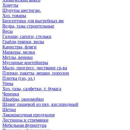
Хомуты
Шурупы шестиган.
Хоз. товары
Биосептики для выгребных ям
Ведра, тазы строительные
Весы
Галоши, сапоги, стельки
Грабли,тряпки, вилы
Канистры, фляги
Маркеры, мелки
Метлы, веники
Мусорные контейнеры
Мыло, прогресс, чистящие ср-ва
Пленки, пакеты, мешки, поролон
Плитка (газ, эл.)
Урны
Хоз. тазы, салфетки, т. бумага
Черенки
Швабры, окномойки
Шланг пищевой из пвх, кислородный
Щетки
Лакокрасочная продукция
Лестницы и стремянки
Мебельная фурнитура