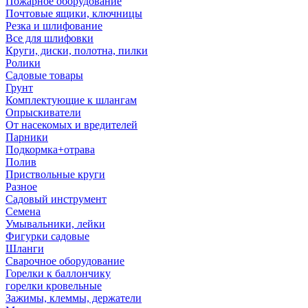
Пожарное оборудование
Почтовые ящики, ключницы
Резка и шлифование
Все для шлифовки
Круги, диски, полотна, пилки
Ролики
Садовые товары
Грунт
Комплектующие к шлангам
Опрыскиватели
От насекомых и вредителей
Парники
Подкормка+отрава
Полив
Приствольные круги
Разное
Садовый инструмент
Семена
Умывальники, лейки
Фигурки садовые
Шланги
Сварочное оборудование
Горелки к баллончику
горелки кровельные
Зажимы, клеммы, держатели