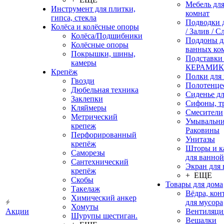
Мебель дл
Инструмент для плитки,
комнат
гипса, стекла
Подводки 
Колёса и колёсные опоры
/ Залив / С
Колёса/Подшибники
Поддоны д
Колёсные опоры
ванных ко
Покрышки, шины,
Подставки
камеры
КЕРАМИ
Крепёж
Полки для
Гвозди
Полотенце
Дюбельная техника
Сиденье дл
Заклепки
Сифоны, т
Кляймеры
Смесители
Метрический
Умывальни
крепеж
Раковины
Перфорированный
Унитазы
крепёж
Шторы и к
Саморезы
для ванной
Сантехнический
Экран для
крепёж
+ ЕЩЕ
Скобы
Товары для дома
Такелаж
Вёдра, ко
Химический анкер
для мусора
Хомуты
Акции
Вентиляци
Шурупы шестиган.
Вешалки