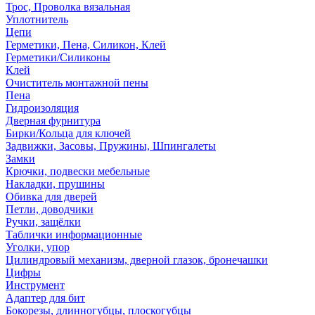
Трос, Проволка вязальная
Уплотнитель
Цепи
Герметики, Пена, Силикон, Клей
Герметики/Силиконы
Клей
Очиститель монтажной пены
Пена
Гидроизоляция
Дверная фурнитура
Бирки/Кольца для ключей
Задвижки, Засовы, Пружины, Шпингалеты
Замки
Крючки, подвески мебельные
Накладки, прушины
Обивка для дверей
Петли, доводчики
Ручки, защёлки
Таблички информационные
Уголки, упор
Цилиндровый механизм, дверной глазок, бронечашки
Цифры
Инструмент
Адаптер для бит
Бокорезы, длинногубцы, плоскогубцы