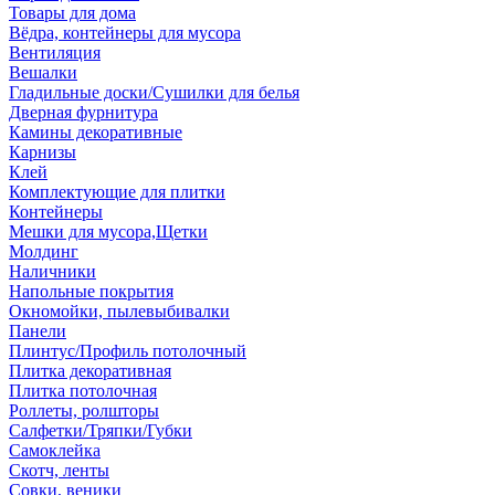
Товары для дома
Вёдра, контейнеры для мусора
Вентиляция
Вешалки
Гладильные доски/Сушилки для белья
Дверная фурнитура
Камины декоративные
Карнизы
Клей
Комплектующие для плитки
Контейнеры
Мешки для мусора,Щетки
Молдинг
Наличники
Напольные покрытия
Окномойки, пылевыбивалки
Панели
Плинтус/Профиль потолочный
Плитка декоративная
Плитка потолочная
Роллеты, ролшторы
Салфетки/Тряпки/Губки
Самоклейка
Скотч, ленты
Совки, веники