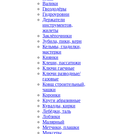
Валики
Гвоздодёры
Гидроуровни
Держатели
инструментов,
жилеты
Заклёпочники
Зубила, пики, керн
Кельмы, гладилки,
мастерки
Киянки
Клещи, пассатижи
Ключи гаечные
Ключи разводные/
газовые
Ковш строительный,
чашки
Коронки
Круги абразивные
Кувалды, кирки
Лебёдки, таль
Лобзики
Малярный
Метчики, плашки
Миксеры