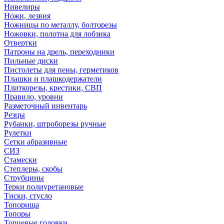
Нивелиры
Ножи, лезвия
Ножницы по металлу, болторезы
Ножовки, полотна для лобзика
Отвертки
Патроны на дрель, переходники
Пильные диски
Пистолеты для пены, герметиков
Плашки и плашкодержатели
Плиткорезы, крестики, СВП
Правило, уровни
Разметочный инвентарь
Резцы
Рубанки, штроборезы ручные
Рулетки
Сетки абразивные
СИЗ
Стамески
Степлеры, скобы
Струбцины
Терки полиуретановые
Тиски, стусло
Топорища
Топоры
Торцевые головки