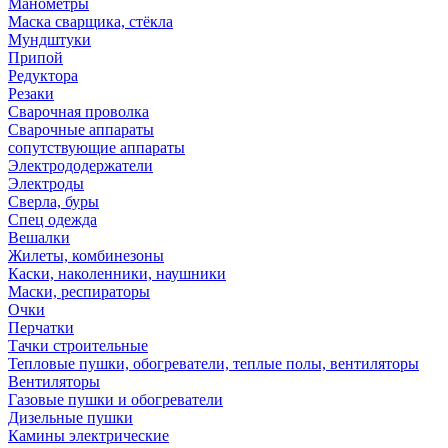
Манометры
Маска сварщика, стёкла
Мундштуки
Припой
Редуктора
Резаки
Сварочная проволка
Сварочные аппараты
сопутствующие аппараты
Электрододержатели
Электроды
Сверла, буры
Спец одежда
Вешалки
Жилеты, комбинезоны
Каски, наколенники, наушники
Маски, респираторы
Очки
Перчатки
Тачки строительные
Тепловые пушки, обогреватели, теплые полы, вентиляторы
Вентиляторы
Газовые пушки и обогреватели
Дизельные пушки
Камины электрические