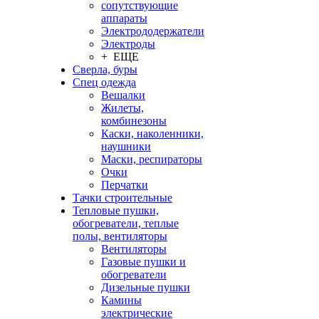
сопутствующие
аппараты
Электрододержатели
Электроды
+ ЕЩЕ
Сверла, буры
Спец одежда
Вешалки
Жилеты,
комбинезоны
Каски, наколенники,
наушники
Маски, респираторы
Очки
Перчатки
Тачки строительные
Тепловые пушки,
обогреватели, теплые
полы, вентиляторы
Вентиляторы
Газовые пушки и
обогреватели
Дизельные пушки
Камины
электрические