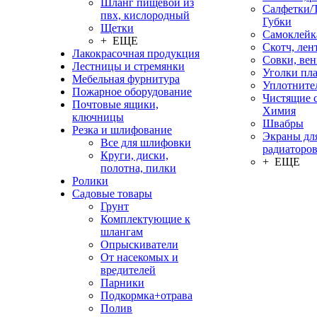
Шланг пищевой из
Салфетки/
пвх, кислородный
Губки
Щетки
Самоклейк
+ ЕЩЕ
Скотч, лен
Лакокрасочная продукция
Совки, ве
Лестницы и стремянки
Уголки пл
Мебельная фурнитура
Уплотните
Пожарное оборудование
Чистящие с
Почтовые ящики,
Химия
ключницы
Швабры
Резка и шлифование
Экраны дл
Все для шлифовки
радиаторо
Круги, диски,
+ ЕЩЕ
полотна, пилки
Ролики
Садовые товары
Грунт
Комплектующие к
шлангам
Опрыскиватели
От насекомых и
вредителей
Парники
Подкормка+отрава
Полив