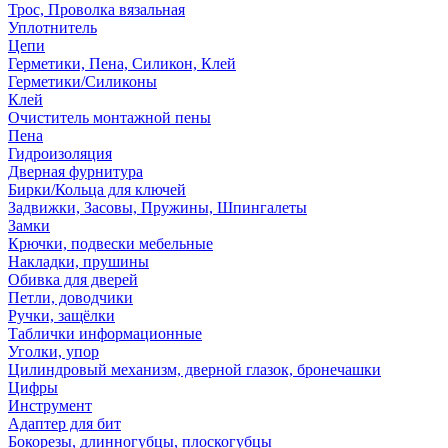
Трос, Проволка вязальная
Уплотнитель
Цепи
Герметики, Пена, Силикон, Клей
Герметики/Силиконы
Клей
Очиститель монтажной пены
Пена
Гидроизоляция
Дверная фурнитура
Бирки/Кольца для ключей
Задвижки, Засовы, Пружины, Шпингалеты
Замки
Крючки, подвески мебельные
Накладки, прушины
Обивка для дверей
Петли, доводчики
Ручки, защёлки
Таблички информационные
Уголки, упор
Цилиндровый механизм, дверной глазок, бронечашки
Цифры
Инструмент
Адаптер для бит
Бокорезы, длинногубцы, плоскогубцы