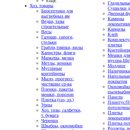
+ ЕЩЕ
Гладильные
Хоз. товары
Сушилки д
Биосептики для
Дверная ф
выгребных ям
Камины
Ведра, тазы
декоратив
строительные
Карнизы
Весы
Клей
Галоши, сапоги,
Комплекту
стельки
плитки
Грабли,тряпки, вилы
Контейнер
Канистры, фляги
Мешки для
Маркеры, мелки
мусора,Ще
Метлы, веники
Молдинг
Мусорные
Наличник
контейнеры
Напольны
Мыло, прогресс,
покрытия
чистящие ср-ва
Окномойки
Пленки, пакеты,
пылевыбив
мешки, поролон
Панели
Плитка (газ, эл.)
Плинтус/П
Урны
потолочны
Хоз. тазы, салфетки,
Плитка
т. бумага
декоративн
Черенки
Плитка по
Швабры, окномойки
Роллеты, 