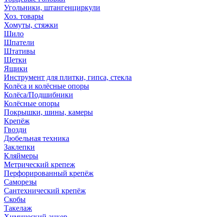
Угольники, штангенциркули
Хоз. товары
Хомуты, стяжки
Шило
Шпатели
Штативы
Щетки
Ящики
Инструмент для плитки, гипса, стекла
Колёса и колёсные опоры
Колёса/Подшибники
Колёсные опоры
Покрышки, шины, камеры
Крепёж
Гвозди
Дюбельная техника
Заклепки
Кляймеры
Метрический крепеж
Перфорированный крепёж
Саморезы
Сантехнический крепёж
Скобы
Такелаж
Химический анкер