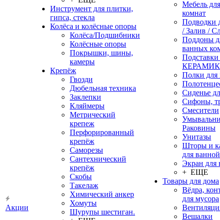
Мебель дл
Инструмент для плитки,
комнат
гипса, стекла
Подводки 
Колёса и колёсные опоры
/ Залив / С
Колёса/Подшибники
Поддоны д
Колёсные опоры
ванных ко
Покрышки, шины,
Подставки
камеры
КЕРАМИ
Крепёж
Полки для
Гвозди
Полотенце
Дюбельная техника
Сиденье дл
Заклепки
Сифоны, т
Кляймеры
Смесители
Метрический
Умывальни
крепеж
Раковины
Перфорированный
Унитазы
крепёж
Шторы и к
Саморезы
для ванной
Сантехнический
Экран для
крепёж
+ ЕЩЕ
Скобы
Товары для дома
Такелаж
Вёдра, ко
Химический анкер
для мусора
Хомуты
Акции
Вентиляци
Шурупы шестиган.
Вешалки