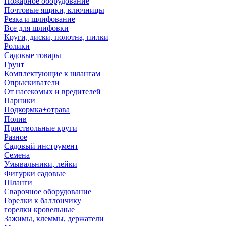
Пожарное оборудование
Почтовые ящики, ключницы
Резка и шлифование
Все для шлифовки
Круги, диски, полотна, пилки
Ролики
Садовые товары
Грунт
Комплектующие к шлангам
Опрыскиватели
От насекомых и вредителей
Парники
Подкормка+отрава
Полив
Приствольные круги
Разное
Садовый инструмент
Семена
Умывальники, лейки
Фигурки садовые
Шланги
Сварочное оборудование
Горелки к баллончику
горелки кровельные
Зажимы, клеммы, держатели