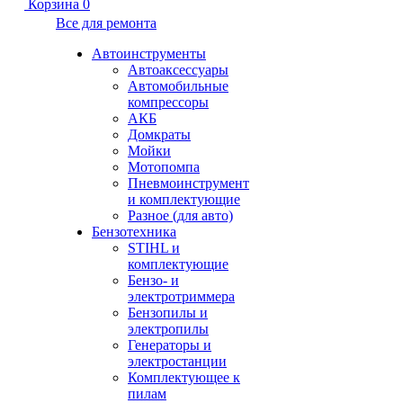
Корзина
0
Все для ремонта
Автоинструменты
Автоаксессуары
Автомобильные
компрессоры
АКБ
Домкраты
Мойки
Мотопомпа
Пневмоинструмент
и комплектующие
Разное (для авто)
Бензотехника
STIHL и
комплектующие
Бензо- и
электротриммера
Бензопилы и
электропилы
Генераторы и
электростанции
Комплектующее к
пилам