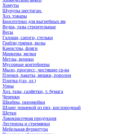
Хомуты
Шурупы шестиган.
Хоз. товары
Биосептики для выгребных ям
Ведра, тазы строительные
Весы
Галоши, сапоги, стельки
Грабли,тряпки, вилы
Канистры, фляги
Маркеры, мелки
Метлы, веники
Мусорные контейнеры
Мыло, прогресс, чистящие ср-ва
Пленки, пакеты, мешки, поролон
Плитка (газ, эл.)
Урны
Хоз. тазы, салфетки, т. бумага
Черенки
Швабры, окномойки
Шланг пищевой из пвх, кислородный
Щетки
Лакокрасочная продукция
Лестницы и стремянки
Мебельная фурнитура