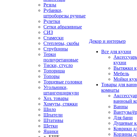
Резцы
Рубанки,
штроборезы ручные
Рулетки
Сетки абразивные
СИЗ
Стамески
Декор и интерьер
Степлеры, скобы
Струбцины
Все для кухни
Терки
Аксессуар
полиуретановые
кухни
Тиски, стусло
Вытяжки к
Топорища
Мебель
Топоры
Мойки кух
Торцевые головки
Товары для ванн
Угольники,
комнаты
штангенциркули
Акссессуа
Хоз. товары
ванноый к
Хомуты, стяжки
Ванны
Шило
Вантузы/ё
Шпатели
Для бани
Штативы
Душевые 
Щетки
Коврики д
Ящики
Корзины дл
+ ЕЩЕ