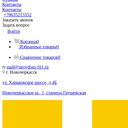
Контакты
Контакты
+78635215552
Заказать звонок
Задать вопрос
Войти
Корзина
0
Избранные товары
0
Сравнение товаров
0
mail@stroydom-161.ru
г. Новочеркасск
ул. Харьковское шоссе, д 4Б
Новочеркасское ш., 1, станица Грушевская