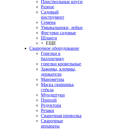
Приствольные круги
Разное
Садовый
инструмент
Семена
Умывальники, лейки
Фигурки садовые
Шланги
+ ЕЩЕ
Сварочное оборудование
Горелки к
баллончику
горелки кровельные
Зажимы, клеммы,
держатели
Манометры
Маска сварщика,
стёкла
Мундштуки
Припой
Редуктора
Резаки
Сварочная проволка
Сварочные
аппараты