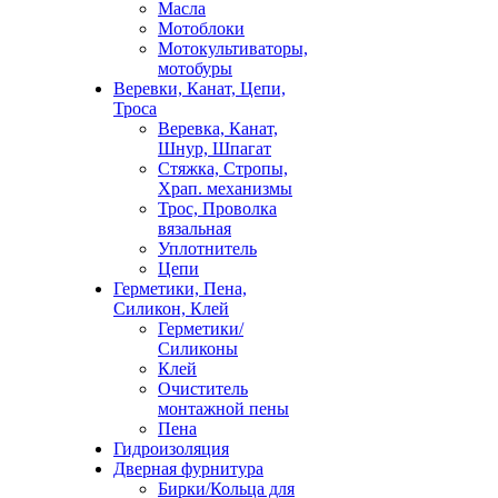
Масла
Мотоблоки
Мотокультиваторы,
мотобуры
Веревки, Канат, Цепи,
Троса
Веревка, Канат,
Шнур, Шпагат
Стяжка, Стропы,
Храп. механизмы
Трос, Проволка
вязальная
Уплотнитель
Цепи
Герметики, Пена,
Силикон, Клей
Герметики/
Силиконы
Клей
Очиститель
монтажной пены
Пена
Гидроизоляция
Дверная фурнитура
Бирки/Кольца для