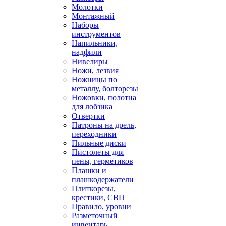
Молотки
Монтажный
Наборы
инструментов
Напильники,
надфили
Нивелиры
Ножи, лезвия
Ножницы по
металлу, болторезы
Ножовки, полотна
для лобзика
Отвертки
Патроны на дрель,
переходники
Пильные диски
Пистолеты для
пены, герметиков
Плашки и
плашкодержатели
Плиткорезы,
крестики, СВП
Правило, уровни
Разметочный
инвентарь