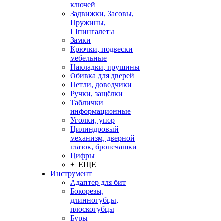
ключей
Задвижки, Засовы,
Пружины,
Шпингалеты
Замки
Крючки, подвески
мебельные
Накладки, прушины
Обивка для дверей
Петли, доводчики
Ручки, защёлки
Таблички
информационные
Уголки, упор
Цилиндровый
механизм, дверной
глазок, бронечашки
Цифры
+ ЕЩЕ
Инструмент
Адаптер для бит
Бокорезы,
длинногубцы,
плоскогубцы
Буры