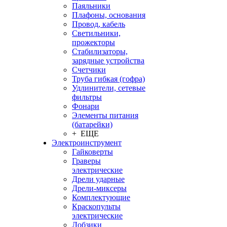
Паяльники
Плафоны, основания
Провод, кабель
Светильники,
прожекторы
Стабилизаторы,
зарядные устройства
Счетчики
Труба гибкая (гофра)
Удлинители, сетевые
фильтры
Фонари
Элементы питания
(батарейки)
+ ЕЩЕ
Электроинструмент
Гайковерты
Граверы
электрические
Дрели ударные
Дрели-миксеры
Комплектующие
Краскопульты
электрические
Лобзики