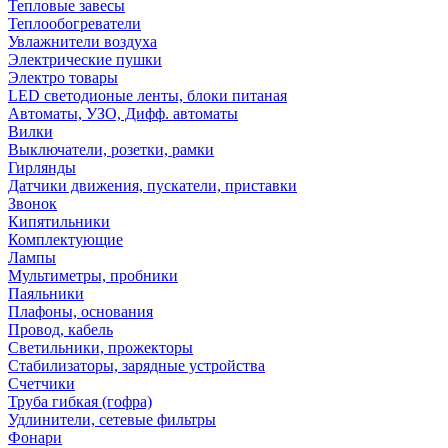
Тепловые завесы
Теплообогреватели
Увлажнители воздуха
Электрические пушки
Электро товары
LED светодионые ленты, блоки питаная
Автоматы, УЗО, Дифф. автоматы
Вилки
Выключатели, розетки, рамки
Гирлянды
Датчики движения, пускатели, приставки
Звонок
Кипятильники
Комплектующие
Лампы
Мультиметры, пробники
Паяльники
Плафоны, основания
Провод, кабель
Светильники, прожекторы
Стабилизаторы, зарядные устройства
Счетчики
Труба гибкая (гофра)
Удлинители, сетевые фильтры
Фонари