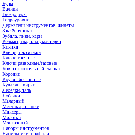
Буры
Валики
Гвоздодёры
Гидроуровни
Держатели инструментов, жилеты
Заклёпочники
Зубила, пики, керн
Кельмы, гладилки, мастерки
Киянки
Клещи, пассатижи
Ключи гаечные
Ключи разводные/газовые
Ковш строительный, чашки
Коронки
Круги абразивные
Кувалды, кирки
Лебёдки, таль
Лобзики
Малярный
Метчики, плашки
Миксеры
Молотки
Монтажный
Наборы инструментов
Напильники, надфили