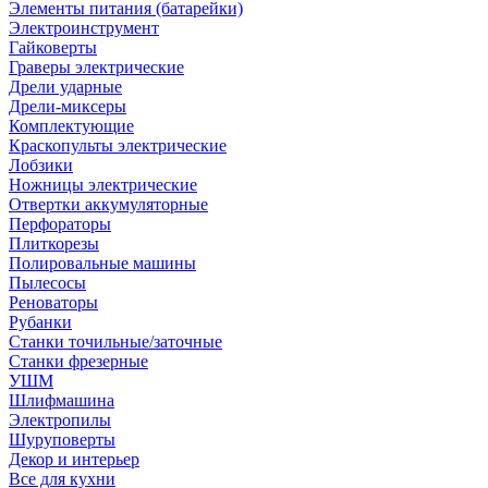
Элементы питания (батарейки)
Электроинструмент
Гайковерты
Граверы электрические
Дрели ударные
Дрели-миксеры
Комплектующие
Краскопульты электрические
Лобзики
Ножницы электрические
Отвертки аккумуляторные
Перфораторы
Плиткорезы
Полировальные машины
Пылесосы
Реноваторы
Рубанки
Станки точильные/заточные
Станки фрезерные
УШМ
Шлифмашина
Электропилы
Шуруповерты
Декор и интерьер
Все для кухни