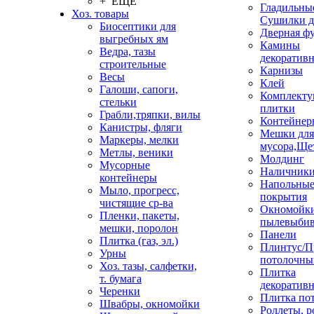
+ ЕЩЕ
Гладильные
Хоз. товары
Сушилки д
Биосептики для
Дверная ф
выгребных ям
Камины
Ведра, тазы
декоратив
строительные
Карнизы
Весы
Клей
Галоши, сапоги,
Комплекту
стельки
плитки
Грабли,тряпки, вилы
Контейнер
Канистры, фляги
Мешки для
Маркеры, мелки
мусора,Ще
Метлы, веники
Молдинг
Мусорные
Наличник
контейнеры
Напольны
Мыло, прогресс,
покрытия
чистящие ср-ва
Окномойки
Пленки, пакеты,
пылевыбив
мешки, поролон
Панели
Плитка (газ, эл.)
Плинтус/П
Урны
потолочны
Хоз. тазы, салфетки,
Плитка
т. бумага
декоративн
Черенки
Плитка по
Швабры, окномойки
Роллеты, 