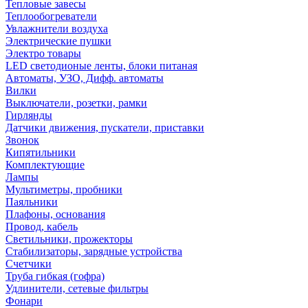
Тепловые завесы
Теплообогреватели
Увлажнители воздуха
Электрические пушки
Электро товары
LED светодионые ленты, блоки питаная
Автоматы, УЗО, Дифф. автоматы
Вилки
Выключатели, розетки, рамки
Гирлянды
Датчики движения, пускатели, приставки
Звонок
Кипятильники
Комплектующие
Лампы
Мультиметры, пробники
Паяльники
Плафоны, основания
Провод, кабель
Светильники, прожекторы
Стабилизаторы, зарядные устройства
Счетчики
Труба гибкая (гофра)
Удлинители, сетевые фильтры
Фонари