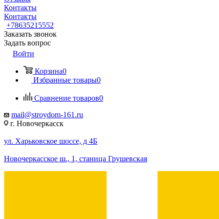
Контакты
Контакты
+78635215552
Заказать звонок
Задать вопрос
Войти
Корзина
0
Избранные товары
0
Сравнение товаров
0
mail@stroydom-161.ru
г. Новочеркасск
ул. Харьковское шоссе, д 4Б
Новочеркасское ш., 1, станица Грушевская