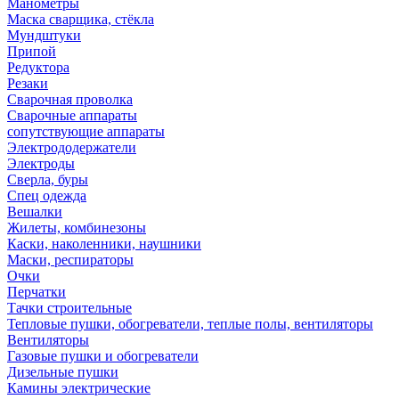
Манометры
Маска сварщика, стёкла
Мундштуки
Припой
Редуктора
Резаки
Сварочная проволка
Сварочные аппараты
сопутствующие аппараты
Электрододержатели
Электроды
Сверла, буры
Спец одежда
Вешалки
Жилеты, комбинезоны
Каски, наколенники, наушники
Маски, респираторы
Очки
Перчатки
Тачки строительные
Тепловые пушки, обогреватели, теплые полы, вентиляторы
Вентиляторы
Газовые пушки и обогреватели
Дизельные пушки
Камины электрические