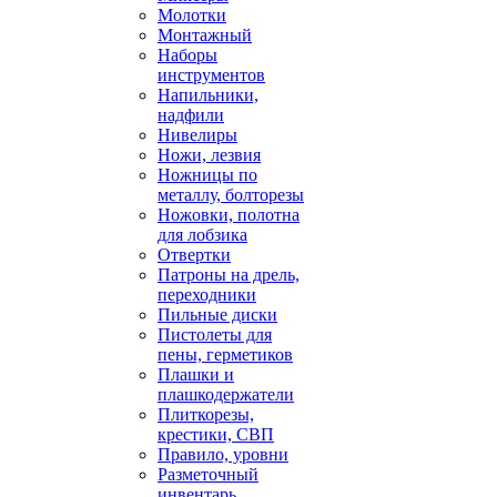
Молотки
Монтажный
Наборы
инструментов
Напильники,
надфили
Нивелиры
Ножи, лезвия
Ножницы по
металлу, болторезы
Ножовки, полотна
для лобзика
Отвертки
Патроны на дрель,
переходники
Пильные диски
Пистолеты для
пены, герметиков
Плашки и
плашкодержатели
Плиткорезы,
крестики, СВП
Правило, уровни
Разметочный
инвентарь