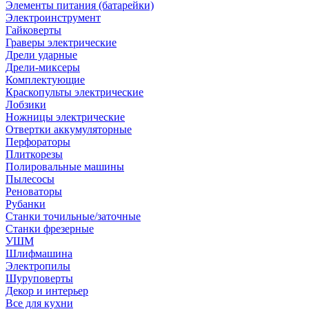
Элементы питания (батарейки)
Электроинструмент
Гайковерты
Граверы электрические
Дрели ударные
Дрели-миксеры
Комплектующие
Краскопульты электрические
Лобзики
Ножницы электрические
Отвертки аккумуляторные
Перфораторы
Плиткорезы
Полировальные машины
Пылесосы
Реноваторы
Рубанки
Станки точильные/заточные
Станки фрезерные
УШМ
Шлифмашина
Электропилы
Шуруповерты
Декор и интерьер
Все для кухни