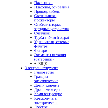
Паяльники
Плафоны, основания
Провод, кабель
Светильники,
прожекторы
Стабилизаторы,
зарядные устройства
Счетчики
Труба гибкая (гофра)
Удлинители, сетевые
фильтры
Фонари
Элементы питания
(батарейки)
+ ЕЩЕ
Электроинструмент
Гайковерты
Граверы
электрические
Дрели ударные
Дрели-миксеры
Комплектующие
Краскопульты
электрические
Лобзики