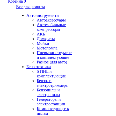
Корзина
0
Все для ремонта
Автоинструменты
Автоаксессуары
Автомобильные
компрессоры
АКБ
Домкраты
Мойки
Мотопомпа
Пневмоинструмент
и комплектующие
Разное (для авто)
Бензотехника
STIHL и
комплектующие
Бензо- и
электротриммера
Бензопилы и
электропилы
Генераторы и
электростанции
Комплектующее к
пилам