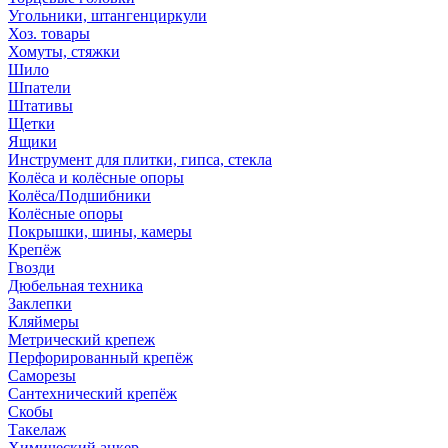
Угольники, штангенциркули
Хоз. товары
Хомуты, стяжки
Шило
Шпатели
Штативы
Щетки
Ящики
Инструмент для плитки, гипса, стекла
Колёса и колёсные опоры
Колёса/Подшибники
Колёсные опоры
Покрышки, шины, камеры
Крепёж
Гвозди
Дюбельная техника
Заклепки
Кляймеры
Метрический крепеж
Перфорированный крепёж
Саморезы
Сантехнический крепёж
Скобы
Такелаж
Химический анкер