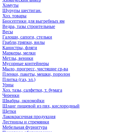
Хомуты
Шурупы шестиган.
Хоз. товары
Биосептики для выгребных ям
Ведра, тазы строительные
Весы
Галоши, сапоги, стельки
Грабли,тряпки, вилы
Канистры, фляги
Маркеры, мелки
Метлы, веники
Мусорные контейнеры
Мыло, прогресс, чистящие ср-ва
Пленки, пакеты, мешки, поролон
Плитка (газ, эл.)
Урны
Хоз. тазы, салфетки, т. бумага
Черенки
Швабры, окномойки
Шланг пищевой из пвх, кислородный
Щетки
Лакокрасочная продукция
Лестницы и стремянки
Мебельная фурнитура