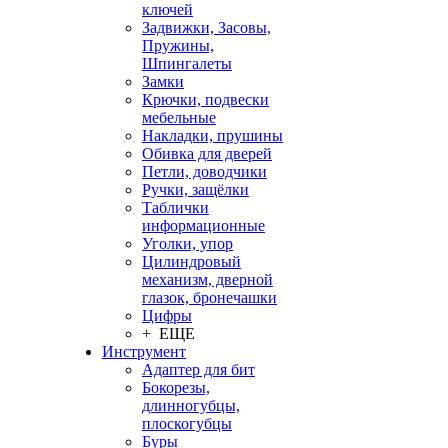
ключей
Задвижки, Засовы,
Пружины,
Шпингалеты
Замки
Крючки, подвески
мебельные
Накладки, прушины
Обивка для дверей
Петли, доводчики
Ручки, защёлки
Таблички
информационные
Уголки, упор
Цилиндровый
механизм, дверной
глазок, бронечашки
Цифры
+ ЕЩЕ
Инструмент
Адаптер для бит
Бокорезы,
длинногубцы,
плоскогубцы
Буры