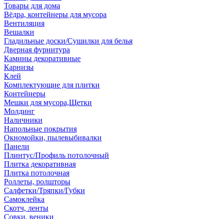
Товары для дома
Вёдра, контейнеры для мусора
Вентиляция
Вешалки
Гладильные доски/Сушилки для белья
Дверная фурнитура
Камины декоративные
Карнизы
Клей
Комплектующие для плитки
Контейнеры
Мешки для мусора,Щетки
Молдинг
Наличники
Напольные покрытия
Окномойки, пылевыбивалки
Панели
Плинтус/Профиль потолочный
Плитка декоративная
Плитка потолочная
Роллеты, ролшторы
Салфетки/Тряпки/Губки
Самоклейка
Скотч, ленты
Совки, веники