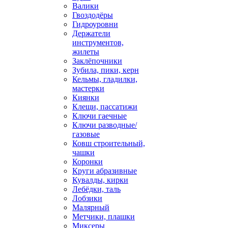
Валики
Гвоздодёры
Гидроуровни
Держатели
инструментов,
жилеты
Заклёпочники
Зубила, пики, керн
Кельмы, гладилки,
мастерки
Киянки
Клещи, пассатижи
Ключи гаечные
Ключи разводные/
газовые
Ковш строительный,
чашки
Коронки
Круги абразивные
Кувалды, кирки
Лебёдки, таль
Лобзики
Малярный
Метчики, плашки
Миксеры