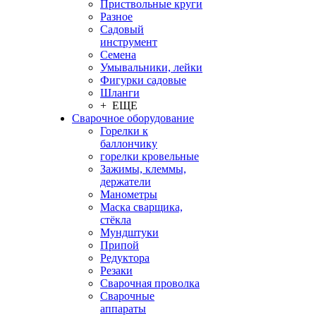
Приствольные круги
Разное
Садовый
инструмент
Семена
Умывальники, лейки
Фигурки садовые
Шланги
+ ЕЩЕ
Сварочное оборудование
Горелки к
баллончику
горелки кровельные
Зажимы, клеммы,
держатели
Манометры
Маска сварщика,
стёкла
Мундштуки
Припой
Редуктора
Резаки
Сварочная проволка
Сварочные
аппараты