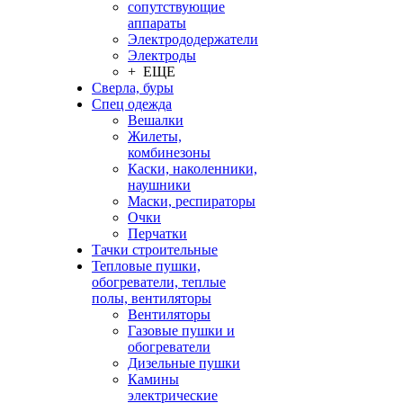
сопутствующие
аппараты
Электрододержатели
Электроды
+ ЕЩЕ
Сверла, буры
Спец одежда
Вешалки
Жилеты,
комбинезоны
Каски, наколенники,
наушники
Маски, респираторы
Очки
Перчатки
Тачки строительные
Тепловые пушки,
обогреватели, теплые
полы, вентиляторы
Вентиляторы
Газовые пушки и
обогреватели
Дизельные пушки
Камины
электрические