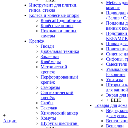
Мебель дл
Инструмент для плитки,
комнат
гипса, стекла
Подводки 
Колёса и колёсные опоры
/ Залив / С
Колёса/Подшибники
Поддоны д
Колёсные опоры
ванных ко
Покрышки, шины,
Подставки
камеры
КЕРАМИ
Крепёж
Полки для
Гвозди
Полотенце
Дюбельная техника
Сиденье дл
Заклепки
Сифоны, т
Кляймеры
Смесители
Метрический
Умывальни
крепеж
Раковины
Перфорированный
Унитазы
крепёж
Шторы и к
Саморезы
для ванной
Сантехнический
Экран для
крепёж
+ ЕЩЕ
Скобы
Товары для дома
Такелаж
Вёдра, ко
Химический анкер
для мусора
Хомуты
Акции
Вентиляци
Шурупы шестиган.
Вешалки