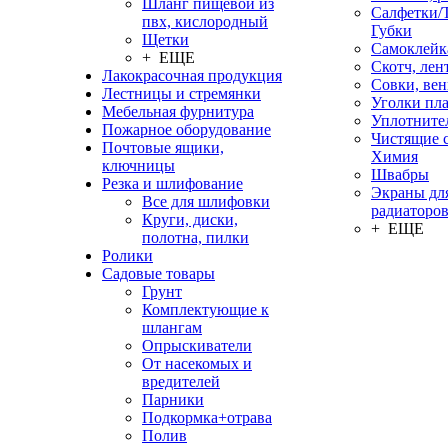
Шланг пищевой из
Салфетки/
пвх, кислородный
Губки
Щетки
Самоклейк
+ ЕЩЕ
Скотч, лен
Лакокрасочная продукция
Совки, ве
Лестницы и стремянки
Уголки пл
Мебельная фурнитура
Уплотните
Пожарное оборудование
Чистящие с
Почтовые ящики,
Химия
ключницы
Швабры
Резка и шлифование
Экраны дл
Все для шлифовки
радиаторо
Круги, диски,
+ ЕЩЕ
полотна, пилки
Ролики
Садовые товары
Грунт
Комплектующие к
шлангам
Опрыскиватели
От насекомых и
вредителей
Парники
Подкормка+отрава
Полив