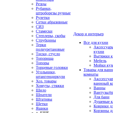
Резцы
Рубанки,
штроборезы ручные
Рулетки
Сетки абразивные
СИЗ
Стамески
Декор и интерьер
Степлеры, скобы
Струбцины
Все для кухни
Терки
Аксессуар
полиуретановые
кухни
Тиски, стусло
Вытяжки к
Топорища
Мебель
Топоры
Мойки кух
Торцевые головки
Товары для ванн
Угольники,
комнаты
штангенциркули
Акссессуа
Хоз. товары
ванноый к
Хомуты, стяжки
Ванны
Шило
Вантузы/ё
Шпатели
Для бани
Штативы
Душевые 
Щетки
Коврики д
Ящики
Корзины дл
+ ЕЩЕ