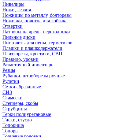
Нивелиры
Ножи, лезвия
Ножницы по металлу, болторезы
Ножовки, полотна для лобзика
Отвертки
Патроны на дрель, переходники
Пильные диски
Пистолеты для пены, герметиков
Плашки и плашкодержатели
Плиткорезы, крестики, СВП
Правило, уровни
Разметочный инвентарь
Резцы
Рубанки, штроборезы ручные
Рулетки
Сетки абразивные
СИЗ
Стамески
Степлеры, скобы
Струбцины
Терки полиуретановые
Тиски, стусло
Топорища
Топоры
Торцевые головки