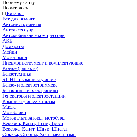
По всему сайту
По каталогу
Каталог
Все для ремонта
Автоинструменты
Автоаксессуары
Автомобильные компрессоры
АКБ
Домкраты
Мойки
Мотопомпа
Пневмоинструмент и комплектующие
Разное (для авто)
Бензотехника
STIHL и комплектующие
Бензо- и электротриммера
Бензопилы и электропилы
Генераторы и электростанции
Комплектующее к пилам
Масла
Мотоблоки
Мотокультиваторы, мотобуры
Веревки, Канат, Цепи, Троса
Веревка, Канат, Шнур, Шпагат
Стяжка, Стропы, Храп. механизмы