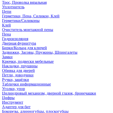
Трос, Проволка вязальная
Уплотнитель
Цепи
Герметики, Пена, Силикон, Клей
Герметики/Силиконы
Клей
Очиститель монтажной пены
Пена
Гидроизоляция
Дверная фурнитура
Бирки/Кольца для ключей
Задвижки, Засовы, Пружины, Шпингалеты
Замки
Крючки, подвески мебельные
Накладки, прушины
Обивка для дверей
Петли, доводчики
Ручки, защёлки
Таблички информационные
Уголки, упор
Цилиндровый механизм, дверной глазок, бронечашки
Цифры
Инструмент
Адаптер для бит
Бокорезы, длинногубцы, плоскогубцы