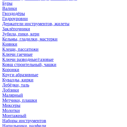
Буры
Валики
Гвоздодёры
Гидроуровни
Держатели инструментов, жилеты
Заклёпочники
Зубила, пики, керн
Кельмы, гладилки, мастерки
Киянки
Клещи, пассатижи
Ключи гаечные
Ключи разводные/газовые
Ковш строительный, чашки
Коронки
Круги абразивные
Кувалды, кирки
Лебёдки, таль
Лобзики
Малярный
Метчики, плашки
Миксеры
Молотки
Монтажный
Наборы инструментов
Напильники, надфили