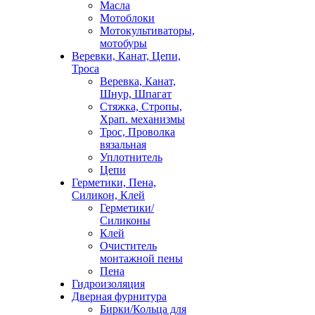
Масла
Мотоблоки
Мотокультиваторы,
мотобуры
Веревки, Канат, Цепи,
Троса
Веревка, Канат,
Шнур, Шпагат
Стяжка, Стропы,
Храп. механизмы
Трос, Проволка
вязальная
Уплотнитель
Цепи
Герметики, Пена,
Силикон, Клей
Герметики/
Силиконы
Клей
Очиститель
монтажной пены
Пена
Гидроизоляция
Дверная фурнитура
Бирки/Кольца для