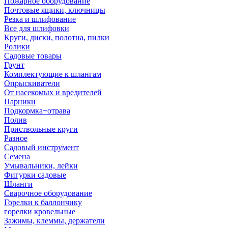
Пожарное оборудование
Почтовые ящики, ключницы
Резка и шлифование
Все для шлифовки
Круги, диски, полотна, пилки
Ролики
Садовые товары
Грунт
Комплектующие к шлангам
Опрыскиватели
От насекомых и вредителей
Парники
Подкормка+отрава
Полив
Приствольные круги
Разное
Садовый инструмент
Семена
Умывальники, лейки
Фигурки садовые
Шланги
Сварочное оборудование
Горелки к баллончику
горелки кровельные
Зажимы, клеммы, держатели