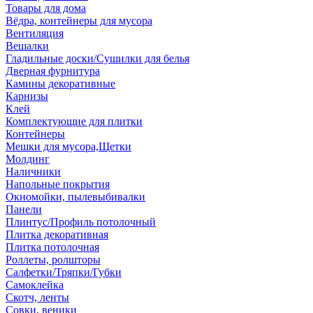
Товары для дома
Вёдра, контейнеры для мусора
Вентиляция
Вешалки
Гладильные доски/Сушилки для белья
Дверная фурнитура
Камины декоративные
Карнизы
Клей
Комплектующие для плитки
Контейнеры
Мешки для мусора,Щетки
Молдинг
Наличники
Напольные покрытия
Окномойки, пылевыбивалки
Панели
Плинтус/Профиль потолочный
Плитка декоративная
Плитка потолочная
Роллеты, ролшторы
Салфетки/Тряпки/Губки
Самоклейка
Скотч, ленты
Совки, веники