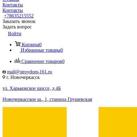
Контакты
Контакты
+78635215552
Заказать звонок
Задать вопрос
Войти
Корзина
0
Избранные товары
0
Сравнение товаров
0
mail@stroydom-161.ru
г. Новочеркасск
ул. Харьковское шоссе, д 4Б
Новочеркасское ш., 1, станица Грушевская