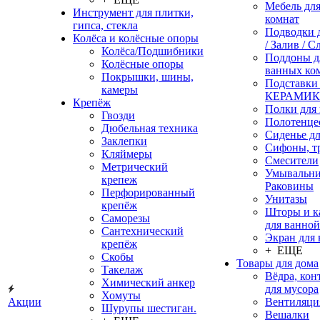
Мебель дл
Инструмент для плитки,
комнат
гипса, стекла
Подводки 
Колёса и колёсные опоры
/ Залив / С
Колёса/Подшибники
Поддоны д
Колёсные опоры
ванных ко
Покрышки, шины,
Подставки
камеры
КЕРАМИ
Крепёж
Полки для
Гвозди
Полотенце
Дюбельная техника
Сиденье дл
Заклепки
Сифоны, т
Кляймеры
Смесители
Метрический
Умывальни
крепеж
Раковины
Перфорированный
Унитазы
крепёж
Шторы и к
Саморезы
для ванной
Сантехнический
Экран для
крепёж
+ ЕЩЕ
Скобы
Товары для дома
Такелаж
Вёдра, ко
Химический анкер
для мусора
Хомуты
Акции
Вентиляци
Шурупы шестиган.
Вешалки