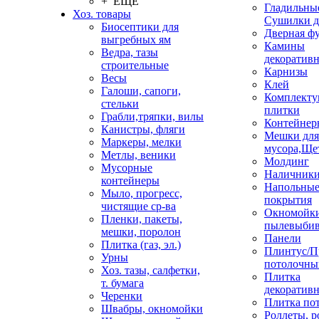
+ ЕЩЕ
Гладильные
Хоз. товары
Сушилки д
Биосептики для
Дверная ф
выгребных ям
Камины
Ведра, тазы
декоратив
строительные
Карнизы
Весы
Клей
Галоши, сапоги,
Комплекту
стельки
плитки
Грабли,тряпки, вилы
Контейнер
Канистры, фляги
Мешки для
Маркеры, мелки
мусора,Ще
Метлы, веники
Молдинг
Мусорные
Наличник
контейнеры
Напольны
Мыло, прогресс,
покрытия
чистящие ср-ва
Окномойки
Пленки, пакеты,
пылевыбив
мешки, поролон
Панели
Плитка (газ, эл.)
Плинтус/П
Урны
потолочны
Хоз. тазы, салфетки,
Плитка
т. бумага
декоративн
Черенки
Плитка по
Швабры, окномойки
Роллеты, 