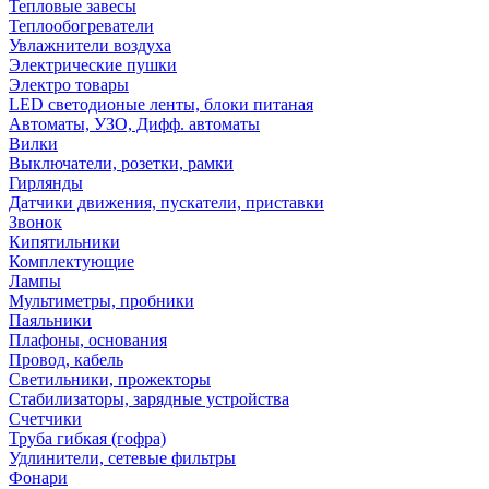
Тепловые завесы
Теплообогреватели
Увлажнители воздуха
Электрические пушки
Электро товары
LED светодионые ленты, блоки питаная
Автоматы, УЗО, Дифф. автоматы
Вилки
Выключатели, розетки, рамки
Гирлянды
Датчики движения, пускатели, приставки
Звонок
Кипятильники
Комплектующие
Лампы
Мультиметры, пробники
Паяльники
Плафоны, основания
Провод, кабель
Светильники, прожекторы
Стабилизаторы, зарядные устройства
Счетчики
Труба гибкая (гофра)
Удлинители, сетевые фильтры
Фонари