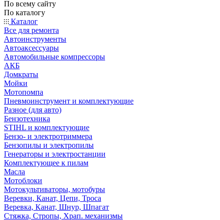
По всему сайту
По каталогу
Каталог
Все для ремонта
Автоинструменты
Автоаксессуары
Автомобильные компрессоры
АКБ
Домкраты
Мойки
Мотопомпа
Пневмоинструмент и комплектующие
Разное (для авто)
Бензотехника
STIHL и комплектующие
Бензо- и электротриммера
Бензопилы и электропилы
Генераторы и электростанции
Комплектующее к пилам
Масла
Мотоблоки
Мотокультиваторы, мотобуры
Веревки, Канат, Цепи, Троса
Веревка, Канат, Шнур, Шпагат
Стяжка, Стропы, Храп. механизмы