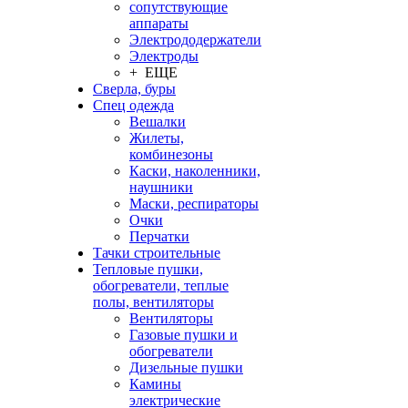
сопутствующие
аппараты
Электрододержатели
Электроды
+ ЕЩЕ
Сверла, буры
Спец одежда
Вешалки
Жилеты,
комбинезоны
Каски, наколенники,
наушники
Маски, респираторы
Очки
Перчатки
Тачки строительные
Тепловые пушки,
обогреватели, теплые
полы, вентиляторы
Вентиляторы
Газовые пушки и
обогреватели
Дизельные пушки
Камины
электрические