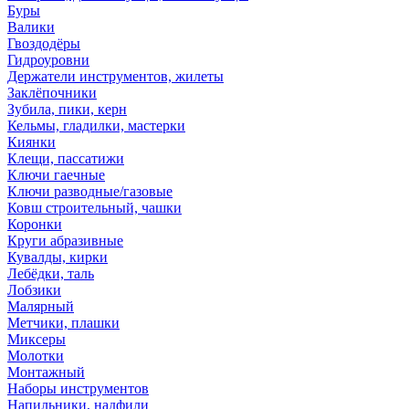
Буры
Валики
Гвоздодёры
Гидроуровни
Держатели инструментов, жилеты
Заклёпочники
Зубила, пики, керн
Кельмы, гладилки, мастерки
Киянки
Клещи, пассатижи
Ключи гаечные
Ключи разводные/газовые
Ковш строительный, чашки
Коронки
Круги абразивные
Кувалды, кирки
Лебёдки, таль
Лобзики
Малярный
Метчики, плашки
Миксеры
Молотки
Монтажный
Наборы инструментов
Напильники, надфили