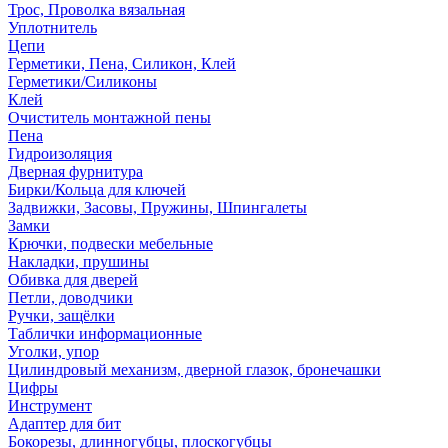
Трос, Проволка вязальная
Уплотнитель
Цепи
Герметики, Пена, Силикон, Клей
Герметики/Силиконы
Клей
Очиститель монтажной пены
Пена
Гидроизоляция
Дверная фурнитура
Бирки/Кольца для ключей
Задвижки, Засовы, Пружины, Шпингалеты
Замки
Крючки, подвески мебельные
Накладки, прушины
Обивка для дверей
Петли, доводчики
Ручки, защёлки
Таблички информационные
Уголки, упор
Цилиндровый механизм, дверной глазок, бронечашки
Цифры
Инструмент
Адаптер для бит
Бокорезы, длинногубцы, плоскогубцы