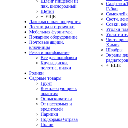
Шланг пищевой из
Салфетки/
пвх, кислородный
Губки
Щетки
Самоклейк
+ ЕЩЕ
Скотч, лен
Лакокрасочная продукция
Совки, ве
Лестницы и стремянки
Уголки пл
Мебельная фурнитура
Уплотните
Пожарное оборудование
Чистящие с
Почтовые ящики,
Химия
ключницы
Швабры
Резка и шлифование
Экраны дл
Все для шлифовки
радиаторо
Круги, диски,
+ ЕЩЕ
полотна, пилки
Ролики
Садовые товары
Грунт
Комплектующие к
шлангам
Опрыскиватели
От насекомых и
вредителей
Парники
Подкормка+отрава
Полив