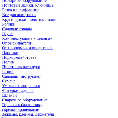
Пожарное оборудование
Почтовые ящики, ключницы
Резка и шлифование
Все для шлифовки
Круги, диски, полотна, пилки
Ролики
Садовые товары
Грунт
Комплектующие к шлангам
Опрыскиватели
От насекомых и вредителей
Парники
Подкормка+отрава
Полив
Приствольные круги
Разное
Садовый инструмент
Семена
Умывальники, лейки
Фигурки садовые
Шланги
Сварочное оборудование
Горелки к баллончику
горелки кровельные
Зажимы, клеммы, держатели