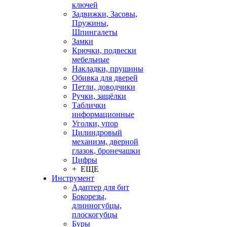
ключей
Задвижки, Засовы,
Пружины,
Шпингалеты
Замки
Крючки, подвески
мебельные
Накладки, прушины
Обивка для дверей
Петли, доводчики
Ручки, защёлки
Таблички
информационные
Уголки, упор
Цилиндровый
механизм, дверной
глазок, бронечашки
Цифры
+ ЕЩЕ
Инструмент
Адаптер для бит
Бокорезы,
длинногубцы,
плоскогубцы
Буры