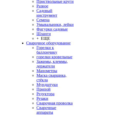
Приствольные круги
Разное
Садовый
инструмент
Семена
Умывальники, лейки
Фигурки садовые
Шланги
+ ЕЩЕ
Сварочное оборудование
Горелки к
баллончику
горелки кровельные
Зажимы, клеммы,
держатели
Манометры
Маска сварщика,
стёкла
Мундштуки
Припой
Редуктора
Резаки
Сварочная проволка
Сварочные
аппараты