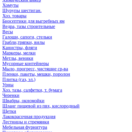
Хомуты
Шурупы шестиган.
Хоз. товары
Биосептики для выгребных ям
Ведра, тазы строительные
Весы
Галоши, сапоги, стельки
Грабли,тряпки, вилы
Канистры, фляги
Маркеры, мелки
Метлы, веники
Мусорные контейнеры
Мыло, прогресс, чистящие ср-ва
Пленки, пакеты, мешки, поролон
Плитка (газ, эл.)
Урны
Хоз. тазы, салфетки, т. бумага
Черенки
Швабры, окномойки
Шланг пищевой из пвх, кислородный
Щетки
Лакокрасочная продукция
Лестницы и стремянки
Мебельная фурнитура