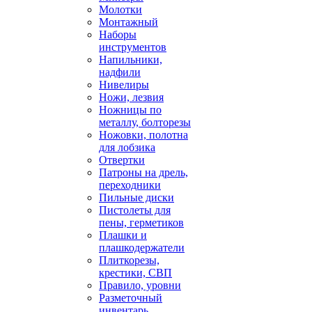
Молотки
Монтажный
Наборы
инструментов
Напильники,
надфили
Нивелиры
Ножи, лезвия
Ножницы по
металлу, болторезы
Ножовки, полотна
для лобзика
Отвертки
Патроны на дрель,
переходники
Пильные диски
Пистолеты для
пены, герметиков
Плашки и
плашкодержатели
Плиткорезы,
крестики, СВП
Правило, уровни
Разметочный
инвентарь