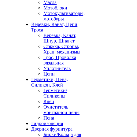
Масла
Мотоблоки
Мотокультиваторы,
мотобуры
Веревки, Канат, Цепи,
Троса
Веревка, Канат,
Шнур, Шпагат
Стяжка, Стропы,
Храп. механизмы
Трос, Проволка
вязальная
Уплотнитель
Цепи
Герметики, Пена,
Силикон, Клей
Герметики/
Силиконы
Клей
Очиститель
монтажной пены
Пена
Гидроизоляция
Дверная фурнитура
Бирки/Кольца для