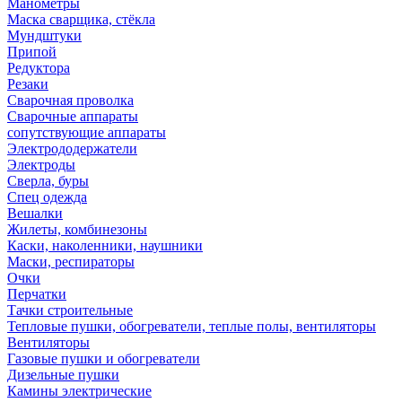
Манометры
Маска сварщика, стёкла
Мундштуки
Припой
Редуктора
Резаки
Сварочная проволка
Сварочные аппараты
сопутствующие аппараты
Электрододержатели
Электроды
Сверла, буры
Спец одежда
Вешалки
Жилеты, комбинезоны
Каски, наколенники, наушники
Маски, респираторы
Очки
Перчатки
Тачки строительные
Тепловые пушки, обогреватели, теплые полы, вентиляторы
Вентиляторы
Газовые пушки и обогреватели
Дизельные пушки
Камины электрические