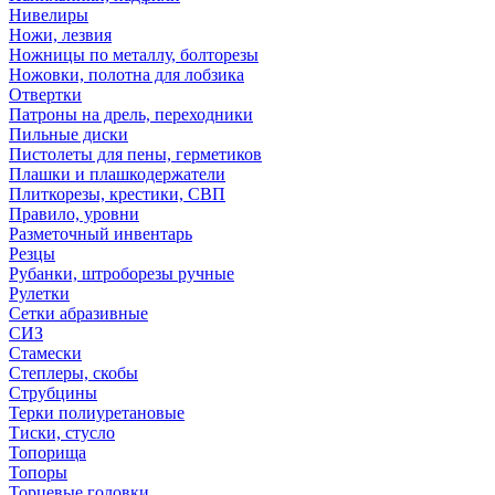
Нивелиры
Ножи, лезвия
Ножницы по металлу, болторезы
Ножовки, полотна для лобзика
Отвертки
Патроны на дрель, переходники
Пильные диски
Пистолеты для пены, герметиков
Плашки и плашкодержатели
Плиткорезы, крестики, СВП
Правило, уровни
Разметочный инвентарь
Резцы
Рубанки, штроборезы ручные
Рулетки
Сетки абразивные
СИЗ
Стамески
Степлеры, скобы
Струбцины
Терки полиуретановые
Тиски, стусло
Топорища
Топоры
Торцевые головки