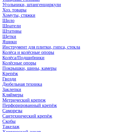
Угольники, штангенциркули
Хоз. товары
Хомуты, стяжки
Шило
Шпатели
Штативы
Щетки
Ящики
Инструмент для плитки, гипса, стекла
Колёса и колёсные опоры
Колёса/Подшибники
Колёсные опоры
Покрышки, шины, камеры
Крепёж
Гвозди
Дюбельная техника
Заклепки
Кляймеры
Метрический крепеж
Перфорированный крепёж
Саморезы
Сантехнический крепёж
Скобы
Такелаж
Химический анкер