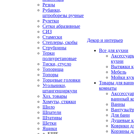
Резцы
Рубанки,
штроборезы ручные
Рулетки
Сетки абразивные
СИЗ
Стамески
Декор и интерьер
Степлеры, скобы
Струбцины
Все для кухни
Терки
Аксессуар
полиуретановые
кухни
Тиски, стусло
Вытяжки к
Топорища
Мебель
Топоры
Мойки кух
Торцевые головки
Товары для ванн
Угольники,
комнаты
штангенциркули
Акссессуа
Хоз. товары
ванноый к
Хомуты, стяжки
Ванны
Шило
Вантузы/ё
Шпатели
Для бани
Штативы
Душевые 
Щетки
Коврики д
Ящики
Корзины дл
+ ЕЩЕ