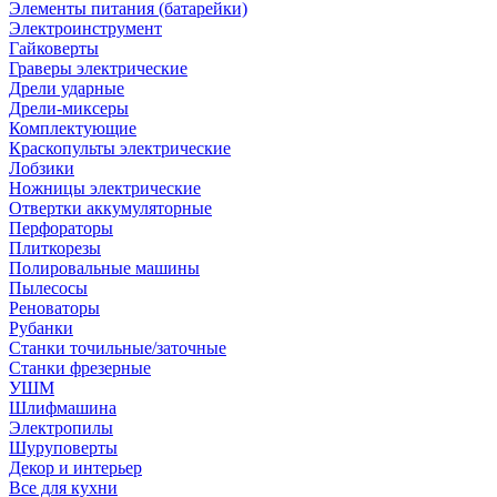
Элементы питания (батарейки)
Электроинструмент
Гайковерты
Граверы электрические
Дрели ударные
Дрели-миксеры
Комплектующие
Краскопульты электрические
Лобзики
Ножницы электрические
Отвертки аккумуляторные
Перфораторы
Плиткорезы
Полировальные машины
Пылесосы
Реноваторы
Рубанки
Станки точильные/заточные
Станки фрезерные
УШМ
Шлифмашина
Электропилы
Шуруповерты
Декор и интерьер
Все для кухни