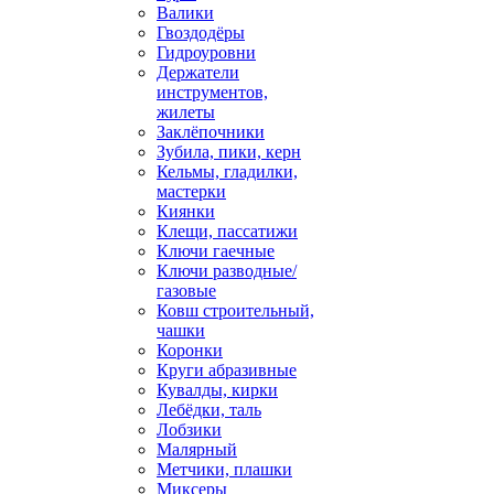
Валики
Гвоздодёры
Гидроуровни
Держатели
инструментов,
жилеты
Заклёпочники
Зубила, пики, керн
Кельмы, гладилки,
мастерки
Киянки
Клещи, пассатижи
Ключи гаечные
Ключи разводные/
газовые
Ковш строительный,
чашки
Коронки
Круги абразивные
Кувалды, кирки
Лебёдки, таль
Лобзики
Малярный
Метчики, плашки
Миксеры