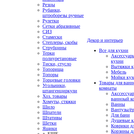
Резцы
Рубанки,
штроборезы ручные
Рулетки
Сетки абразивные
СИЗ
Стамески
Декор и интерьер
Степлеры, скобы
Струбцины
Все для кухни
Терки
Аксессуар
полиуретановые
кухни
Тиски, стусло
Вытяжки к
Топорища
Мебель
Топоры
Мойки кух
Торцевые головки
Товары для ванн
Угольники,
комнаты
штангенциркули
Акссессуа
Хоз. товары
ванноый к
Хомуты, стяжки
Ванны
Шило
Вантузы/ё
Шпатели
Для бани
Штативы
Душевые 
Щетки
Коврики д
Ящики
Корзины дл
+ ЕЩЕ