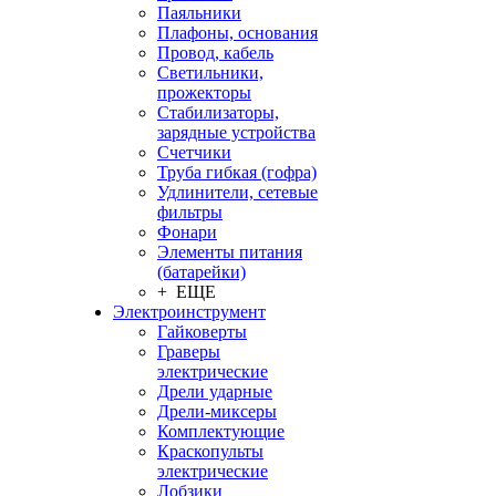
Паяльники
Плафоны, основания
Провод, кабель
Светильники,
прожекторы
Стабилизаторы,
зарядные устройства
Счетчики
Труба гибкая (гофра)
Удлинители, сетевые
фильтры
Фонари
Элементы питания
(батарейки)
+ ЕЩЕ
Электроинструмент
Гайковерты
Граверы
электрические
Дрели ударные
Дрели-миксеры
Комплектующие
Краскопульты
электрические
Лобзики