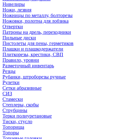
Нивелиры
Ножи, лезвия
Ножницы по металлу, болторезы
Ножовки, полотна для лобзика
Отвертки
Патроны на дрель, переходники
Пильные диски
Пистолеты для пены, герметиков
Плашки и плашкодержатели
Плиткорезы, крестики, СВП
Правило, уровни
Разметочный инвентарь
Резцы
Рубанки, штроборезы ручные
Рулетки
Сетки абразивные
СИЗ
Стамески
Степлеры, скобы
Струбцины
Терки полиуретановые
Тиски, стусло
Топорища
Топоры
Торцевые головки