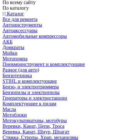
По всему сайту
По каталогу
Каталог
Все для ремонта
Автоинструменты
Автоаксессуары
Автомобильные компрессоры
АКБ
Домкраты
Мойки
Мотопомпа
Пневмоинструмент и комплектующие
Разное (для авто)
Бензотехника
STIHL и комплектующие
Бензо- и электротриммера
Бензопилы и электропилы
Генераторы и электростанции
Комплектующее к пилам
Масла
Мотоблоки
Мотокультиваторы, мотобуры
Веревки, Канат, Цепи, Троса
Веревка, Канат, Шнур, Шпагат
Стяжка, Стропы, Храп. механизмы