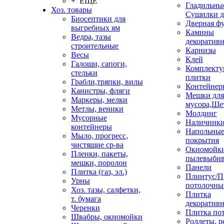
+ ЕЩЕ
Гладильные
Хоз. товары
Сушилки д
Биосептики для
Дверная ф
выгребных ям
Камины
Ведра, тазы
декоратив
строительные
Карнизы
Весы
Клей
Галоши, сапоги,
Комплекту
стельки
плитки
Грабли,тряпки, вилы
Контейнер
Канистры, фляги
Мешки для
Маркеры, мелки
мусора,Ще
Метлы, веники
Молдинг
Мусорные
Наличник
контейнеры
Напольны
Мыло, прогресс,
покрытия
чистящие ср-ва
Окномойки
Пленки, пакеты,
пылевыбив
мешки, поролон
Панели
Плитка (газ, эл.)
Плинтус/П
Урны
потолочны
Хоз. тазы, салфетки,
Плитка
т. бумага
декоративн
Черенки
Плитка по
Швабры, окномойки
Роллеты, 