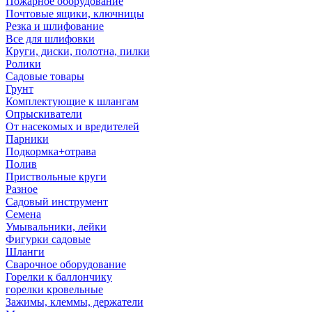
Пожарное оборудование
Почтовые ящики, ключницы
Резка и шлифование
Все для шлифовки
Круги, диски, полотна, пилки
Ролики
Садовые товары
Грунт
Комплектующие к шлангам
Опрыскиватели
От насекомых и вредителей
Парники
Подкормка+отрава
Полив
Приствольные круги
Разное
Садовый инструмент
Семена
Умывальники, лейки
Фигурки садовые
Шланги
Сварочное оборудование
Горелки к баллончику
горелки кровельные
Зажимы, клеммы, держатели