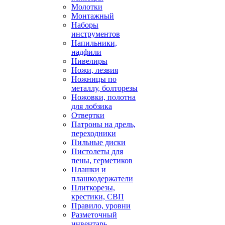
Молотки
Монтажный
Наборы
инструментов
Напильники,
надфили
Нивелиры
Ножи, лезвия
Ножницы по
металлу, болторезы
Ножовки, полотна
для лобзика
Отвертки
Патроны на дрель,
переходники
Пильные диски
Пистолеты для
пены, герметиков
Плашки и
плашкодержатели
Плиткорезы,
крестики, СВП
Правило, уровни
Разметочный
инвентарь