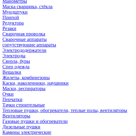
Манометры
Маска сварщика, стёкла
Мундштуки
Припой
Редуктора
Резаки
Сварочная проволка
Сварочные аппараты
сопутствующие аппараты
Электрододержатели
Электроды
Сверла, буры
Спец одежда
Вешалки
Жилеты, комбинезоны
Каски, наколенники, наушники
Маски, респираторы
Очки
Перчатки
Тачки строительные
Тепловые пушки, обогреватели, теплые полы, вентиляторы
Вентиляторы
Газовые пушки и обогреватели
Дизельные пушки
Камины электрические