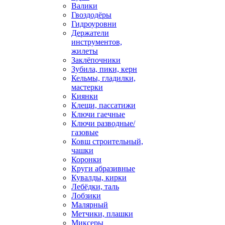
Валики
Гвоздодёры
Гидроуровни
Держатели
инструментов,
жилеты
Заклёпочники
Зубила, пики, керн
Кельмы, гладилки,
мастерки
Киянки
Клещи, пассатижи
Ключи гаечные
Ключи разводные/
газовые
Ковш строительный,
чашки
Коронки
Круги абразивные
Кувалды, кирки
Лебёдки, таль
Лобзики
Малярный
Метчики, плашки
Миксеры