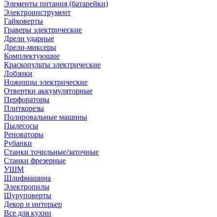
Элементы питания (батарейки)
Электроинструмент
Гайковерты
Граверы электрические
Дрели ударные
Дрели-миксеры
Комплектующие
Краскопульты электрические
Лобзики
Ножницы электрические
Отвертки аккумуляторные
Перфораторы
Плиткорезы
Полировальные машины
Пылесосы
Реноваторы
Рубанки
Станки точильные/заточные
Станки фрезерные
УШМ
Шлифмашина
Электропилы
Шуруповерты
Декор и интерьер
Все для кухни