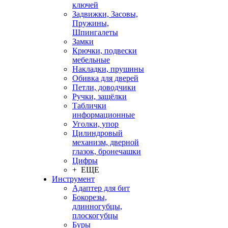
ключей
Задвижки, Засовы,
Пружины,
Шпингалеты
Замки
Крючки, подвески
мебельные
Накладки, прушины
Обивка для дверей
Петли, доводчики
Ручки, защёлки
Таблички
информационные
Уголки, упор
Цилиндровый
механизм, дверной
глазок, бронечашки
Цифры
+ ЕЩЕ
Инструмент
Адаптер для бит
Бокорезы,
длинногубцы,
плоскогубцы
Буры