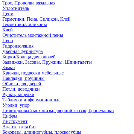
Трос, Проволка вязальная
Уплотнитель
Цепи
Герметики, Пена, Силикон, Клей
Герметики/Силиконы
Клей
Очиститель монтажной пены
Пена
Гидроизоляция
Дверная фурнитура
Бирки/Кольца для ключей
Задвижки, Засовы, Пружины, Шпингалеты
Замки
Крючки, подвески мебельные
Накладки, прушины
Обивка для дверей
Петли, доводчики
Ручки, защёлки
Таблички информационные
Уголки, упор
Цилиндровый механизм, дверной глазок, бронечашки
Цифры
Инструмент
Адаптер для бит
Бокорезы, длинногубцы, плоскогубцы