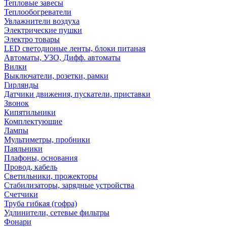
Тепловые завесы
Теплообогреватели
Увлажнители воздуха
Электрические пушки
Электро товары
LED светодионые ленты, блоки питаная
Автоматы, УЗО, Дифф. автоматы
Вилки
Выключатели, розетки, рамки
Гирлянды
Датчики движения, пускатели, приставки
Звонок
Кипятильники
Комплектующие
Лампы
Мультиметры, пробники
Паяльники
Плафоны, основания
Провод, кабель
Светильники, прожекторы
Стабилизаторы, зарядные устройства
Счетчики
Труба гибкая (гофра)
Удлинители, сетевые фильтры
Фонари