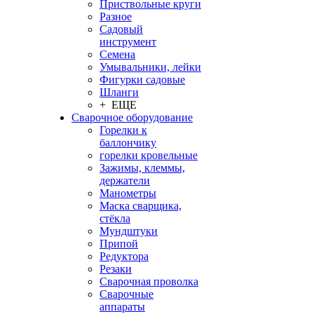
Приствольные круги
Разное
Садовый
инструмент
Семена
Умывальники, лейки
Фигурки садовые
Шланги
+ ЕЩЕ
Сварочное оборудование
Горелки к
баллончику
горелки кровельные
Зажимы, клеммы,
держатели
Манометры
Маска сварщика,
стёкла
Мундштуки
Припой
Редуктора
Резаки
Сварочная проволка
Сварочные
аппараты