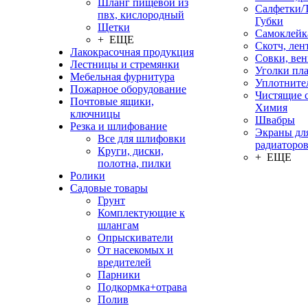
Шланг пищевой из
Салфетки/
пвх, кислородный
Губки
Щетки
Самоклейк
+ ЕЩЕ
Скотч, лен
Лакокрасочная продукция
Совки, ве
Лестницы и стремянки
Уголки пл
Мебельная фурнитура
Уплотните
Пожарное оборудование
Чистящие с
Почтовые ящики,
Химия
ключницы
Швабры
Резка и шлифование
Экраны дл
Все для шлифовки
радиаторо
Круги, диски,
+ ЕЩЕ
полотна, пилки
Ролики
Садовые товары
Грунт
Комплектующие к
шлангам
Опрыскиватели
От насекомых и
вредителей
Парники
Подкормка+отрава
Полив