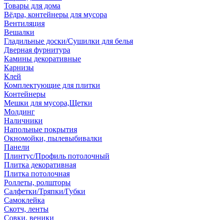
Товары для дома
Вёдра, контейнеры для мусора
Вентиляция
Вешалки
Гладильные доски/Сушилки для белья
Дверная фурнитура
Камины декоративные
Карнизы
Клей
Комплектующие для плитки
Контейнеры
Мешки для мусора,Щетки
Молдинг
Наличники
Напольные покрытия
Окномойки, пылевыбивалки
Панели
Плинтус/Профиль потолочный
Плитка декоративная
Плитка потолочная
Роллеты, ролшторы
Салфетки/Тряпки/Губки
Самоклейка
Скотч, ленты
Совки, веники