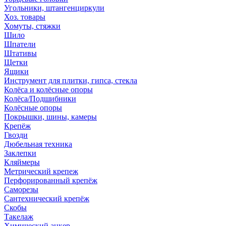
Угольники, штангенциркули
Хоз. товары
Хомуты, стяжки
Шило
Шпатели
Штативы
Щетки
Ящики
Инструмент для плитки, гипса, стекла
Колёса и колёсные опоры
Колёса/Подшибники
Колёсные опоры
Покрышки, шины, камеры
Крепёж
Гвозди
Дюбельная техника
Заклепки
Кляймеры
Метрический крепеж
Перфорированный крепёж
Саморезы
Сантехнический крепёж
Скобы
Такелаж
Химический анкер