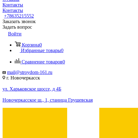
Контакты
Контакты
+78635215552
Заказать звонок
Задать вопрос
Войти
Корзина
0
Избранные товары
0
Сравнение товаров
0
mail@stroydom-161.ru
г. Новочеркасск
ул. Харьковское шоссе, д 4Б
Новочеркасское ш., 1, станица Грушевская