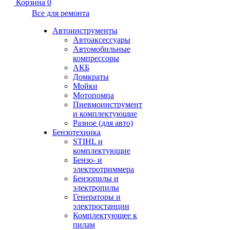
Корзина
0
Все для ремонта
Автоинструменты
Автоаксессуары
Автомобильные
компрессоры
АКБ
Домкраты
Мойки
Мотопомпа
Пневмоинструмент
и комплектующие
Разное (для авто)
Бензотехника
STIHL и
комплектующие
Бензо- и
электротриммера
Бензопилы и
электропилы
Генераторы и
электростанции
Комплектующее к
пилам