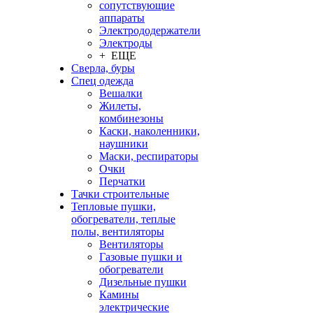
сопутствующие
аппараты
Электрододержатели
Электроды
+ ЕЩЕ
Сверла, буры
Спец одежда
Вешалки
Жилеты,
комбинезоны
Каски, наколенники,
наушники
Маски, респираторы
Очки
Перчатки
Тачки строительные
Тепловые пушки,
обогреватели, теплые
полы, вентиляторы
Вентиляторы
Газовые пушки и
обогреватели
Дизельные пушки
Камины
электрические