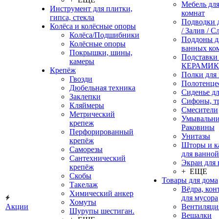
Мебель дл
Инструмент для плитки,
комнат
гипса, стекла
Подводки 
Колёса и колёсные опоры
/ Залив / С
Колёса/Подшибники
Поддоны д
Колёсные опоры
ванных ко
Покрышки, шины,
Подставки
камеры
КЕРАМИ
Крепёж
Полки для
Гвозди
Полотенце
Дюбельная техника
Сиденье дл
Заклепки
Сифоны, т
Кляймеры
Смесители
Метрический
Умывальни
крепеж
Раковины
Перфорированный
Унитазы
крепёж
Шторы и к
Саморезы
для ванной
Сантехнический
Экран для
крепёж
+ ЕЩЕ
Скобы
Товары для дома
Такелаж
Вёдра, ко
Химический анкер
для мусора
Хомуты
Акции
Вентиляци
Шурупы шестиган.
Вешалки