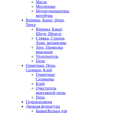
Масла
Мотоблоки
Мотокультиваторы,
мотобуры
Веревки, Канат, Цепи,
Троса
Веревка, Канат,
Шнур, Шпагат
Стяжка, Стропы,
Храп. механизмы
Трос, Проволка
вязальная
Уплотнитель
Цепи
Герметики, Пена,
Силикон, Клей
Герметики/
Силиконы
Клей
Очиститель
монтажной пены
Пена
Гидроизоляция
Дверная фурнитура
Бирки/Кольца для