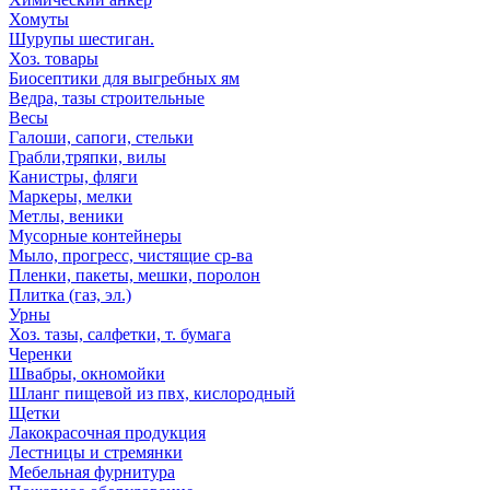
Хомуты
Шурупы шестиган.
Хоз. товары
Биосептики для выгребных ям
Ведра, тазы строительные
Весы
Галоши, сапоги, стельки
Грабли,тряпки, вилы
Канистры, фляги
Маркеры, мелки
Метлы, веники
Мусорные контейнеры
Мыло, прогресс, чистящие ср-ва
Пленки, пакеты, мешки, поролон
Плитка (газ, эл.)
Урны
Хоз. тазы, салфетки, т. бумага
Черенки
Швабры, окномойки
Шланг пищевой из пвх, кислородный
Щетки
Лакокрасочная продукция
Лестницы и стремянки
Мебельная фурнитура