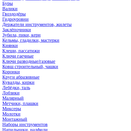
Буры
Валики
Гвоздодёры
Гидроуровни
Держатели инструментов, жилеты
Заклёпочники
Зубила, пики, керн
Кельмы, гладилки, мастерки
Киянки
Клещи, пассатижи
Ключи гаечные
Ключи разводные/газовые
Ковш строительный, чашки
Коронки
Круги абразивные
Кувалды, кирки
Лебёдки, таль
Лобзики
Малярный
Метчики, плашки
Миксеры
Молотки
Монтажный
Наборы инструментов
Напильники, надфили