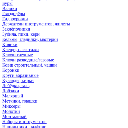
Буры
Валики
Гвоздодёры
Гидроуровни
Держатели инструментов, жилеты
Заклёпочники
Зубила, пики, керн
Кельмы, гладилки, мастерки
Киянки
Клещи, пассатижи
Ключи гаечные
Ключи разводные/газовые
Ковш строительный, чашки
Коронки
Круги абразивные
Кувалды, кирки
Лебёдки, таль
Лобзики
Малярный
Метчики, плашки
Миксеры
Молотки
Монтажный
Наборы инструментов
Напильники, надфили