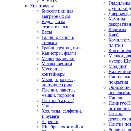
+ ЕЩЕ
Гладильные
Хоз. товары
Сушилки д
Биосептики для
Дверная ф
выгребных ям
Камины
Ведра, тазы
декоратив
строительные
Карнизы
Весы
Клей
Галоши, сапоги,
Комплекту
стельки
плитки
Грабли,тряпки, вилы
Контейнер
Канистры, фляги
Мешки для
Маркеры, мелки
мусора,Ще
Метлы, веники
Молдинг
Мусорные
Наличник
контейнеры
Напольны
Мыло, прогресс,
покрытия
чистящие ср-ва
Окномойки
Пленки, пакеты,
пылевыбив
мешки, поролон
Панели
Плитка (газ, эл.)
Плинтус/П
Урны
потолочны
Хоз. тазы, салфетки,
Плитка
т. бумага
декоративн
Черенки
Плитка по
Швабры, окномойки
Роллеты, 