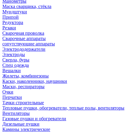
Манометры
Маска сварщика, стёкла
Мундштуки
Припой
Редуктора
Резаки
Сварочная проволка
Сварочные аппараты
сопутствующие аппараты
Электрододержатели
Электроды
Сверла, буры
Спец одежда
Вешалки
Жилеты, комбинезоны
Каски, наколенники, наушники
Маски, респираторы
Очки
Перчатки
Тачки строительные
Тепловые пушки, обогреватели, теплые полы, вентиляторы
Вентиляторы
Газовые пушки и обогреватели
Дизельные пушки
Камины электрические