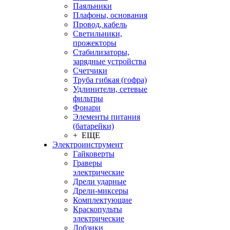
Паяльники
Плафоны, основания
Провод, кабель
Светильники,
прожекторы
Стабилизаторы,
зарядные устройства
Счетчики
Труба гибкая (гофра)
Удлинители, сетевые
фильтры
Фонари
Элементы питания
(батарейки)
+ ЕЩЕ
Электроинструмент
Гайковерты
Граверы
электрические
Дрели ударные
Дрели-миксеры
Комплектующие
Краскопульты
электрические
Лобзики