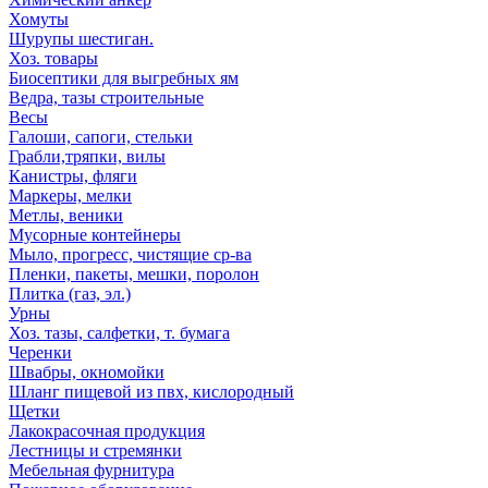
Хомуты
Шурупы шестиган.
Хоз. товары
Биосептики для выгребных ям
Ведра, тазы строительные
Весы
Галоши, сапоги, стельки
Грабли,тряпки, вилы
Канистры, фляги
Маркеры, мелки
Метлы, веники
Мусорные контейнеры
Мыло, прогресс, чистящие ср-ва
Пленки, пакеты, мешки, поролон
Плитка (газ, эл.)
Урны
Хоз. тазы, салфетки, т. бумага
Черенки
Швабры, окномойки
Шланг пищевой из пвх, кислородный
Щетки
Лакокрасочная продукция
Лестницы и стремянки
Мебельная фурнитура