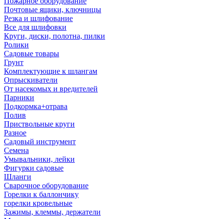
Пожарное оборудование
Почтовые ящики, ключницы
Резка и шлифование
Все для шлифовки
Круги, диски, полотна, пилки
Ролики
Садовые товары
Грунт
Комплектующие к шлангам
Опрыскиватели
От насекомых и вредителей
Парники
Подкормка+отрава
Полив
Приствольные круги
Разное
Садовый инструмент
Семена
Умывальники, лейки
Фигурки садовые
Шланги
Сварочное оборудование
Горелки к баллончику
горелки кровельные
Зажимы, клеммы, держатели