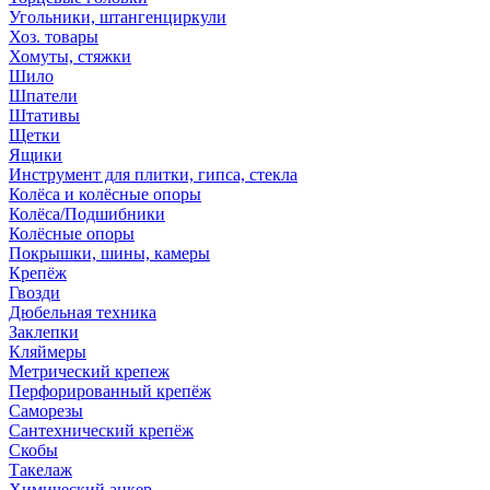
Угольники, штангенциркули
Хоз. товары
Хомуты, стяжки
Шило
Шпатели
Штативы
Щетки
Ящики
Инструмент для плитки, гипса, стекла
Колёса и колёсные опоры
Колёса/Подшибники
Колёсные опоры
Покрышки, шины, камеры
Крепёж
Гвозди
Дюбельная техника
Заклепки
Кляймеры
Метрический крепеж
Перфорированный крепёж
Саморезы
Сантехнический крепёж
Скобы
Такелаж
Химический анкер