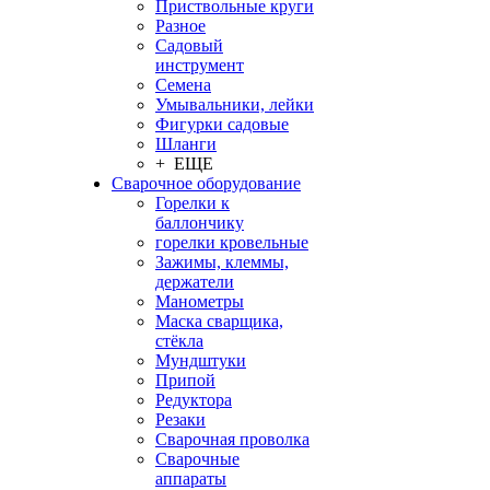
Приствольные круги
Разное
Садовый
инструмент
Семена
Умывальники, лейки
Фигурки садовые
Шланги
+ ЕЩЕ
Сварочное оборудование
Горелки к
баллончику
горелки кровельные
Зажимы, клеммы,
держатели
Манометры
Маска сварщика,
стёкла
Мундштуки
Припой
Редуктора
Резаки
Сварочная проволка
Сварочные
аппараты