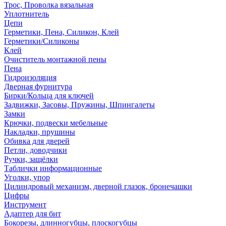
Трос, Проволка вязальная
Уплотнитель
Цепи
Герметики, Пена, Силикон, Клей
Герметики/Силиконы
Клей
Очиститель монтажной пены
Пена
Гидроизоляция
Дверная фурнитура
Бирки/Кольца для ключей
Задвижки, Засовы, Пружины, Шпингалеты
Замки
Крючки, подвески мебельные
Накладки, прушины
Обивка для дверей
Петли, доводчики
Ручки, защёлки
Таблички информационные
Уголки, упор
Цилиндровый механизм, дверной глазок, бронечашки
Цифры
Инструмент
Адаптер для бит
Бокорезы, длинногубцы, плоскогубцы