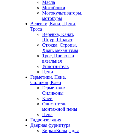
Масла
Мотоблоки
Мотокультиваторы,
мотобуры
Веревки, Канат, Цепи,
Троса
Веревка, Канат,
Шнур, Шпагат
Стяжка, Стропы,
Храп. механизмы
Трос, Проволка
вязальная
Уплотнитель
Цепи
Герметики, Пена,
Силикон, Клей
Герметики/
Силиконы
Клей
Очиститель
монтажной пены
Пена
Гидроизоляция
Дверная фурнитура
Бирки/Кольца для