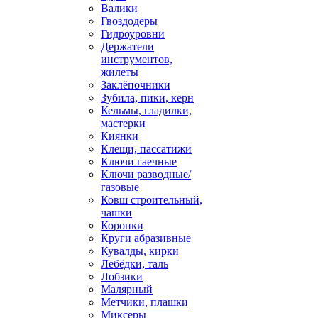
Валики
Гвоздодёры
Гидроуровни
Держатели
инструментов,
жилеты
Заклёпочники
Зубила, пики, керн
Кельмы, гладилки,
мастерки
Киянки
Клещи, пассатижи
Ключи гаечные
Ключи разводные/
газовые
Ковш строительный,
чашки
Коронки
Круги абразивные
Кувалды, кирки
Лебёдки, таль
Лобзики
Малярный
Метчики, плашки
Миксеры