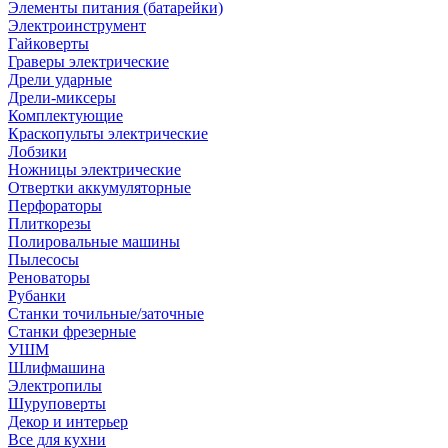
Элементы питания (батарейки)
Электроинструмент
Гайковерты
Граверы электрические
Дрели ударные
Дрели-миксеры
Комплектующие
Краскопульты электрические
Лобзики
Ножницы электрические
Отвертки аккумуляторные
Перфораторы
Плиткорезы
Полировальные машины
Пылесосы
Реноваторы
Рубанки
Станки точильные/заточные
Станки фрезерные
УШМ
Шлифмашина
Электропилы
Шуруповерты
Декор и интерьер
Все для кухни