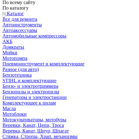
По всему сайту
По каталогу
Каталог
Все для ремонта
Автоинструменты
Автоаксессуары
Автомобильные компрессоры
АКБ
Домкраты
Мойки
Мотопомпа
Пневмоинструмент и комплектующие
Разное (для авто)
Бензотехника
STIHL и комплектующие
Бензо- и электротриммера
Бензопилы и электропилы
Генераторы и электростанции
Комплектующее к пилам
Масла
Мотоблоки
Мотокультиваторы, мотобуры
Веревки, Канат, Цепи, Троса
Веревка, Канат, Шнур, Шпагат
Стяжка, Стропы, Храп. механизмы