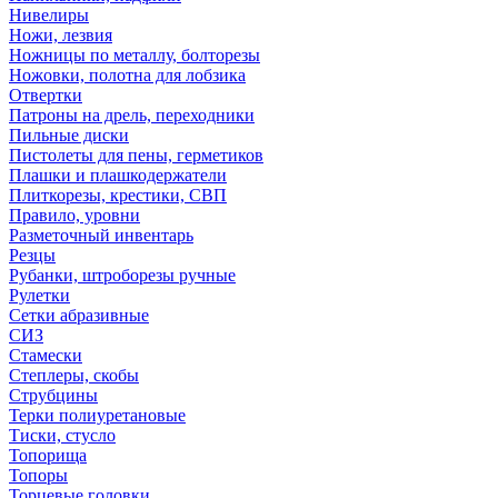
Нивелиры
Ножи, лезвия
Ножницы по металлу, болторезы
Ножовки, полотна для лобзика
Отвертки
Патроны на дрель, переходники
Пильные диски
Пистолеты для пены, герметиков
Плашки и плашкодержатели
Плиткорезы, крестики, СВП
Правило, уровни
Разметочный инвентарь
Резцы
Рубанки, штроборезы ручные
Рулетки
Сетки абразивные
СИЗ
Стамески
Степлеры, скобы
Струбцины
Терки полиуретановые
Тиски, стусло
Топорища
Топоры
Торцевые головки