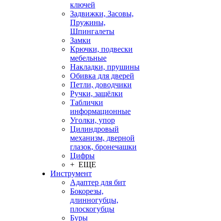
ключей
Задвижки, Засовы,
Пружины,
Шпингалеты
Замки
Крючки, подвески
мебельные
Накладки, прушины
Обивка для дверей
Петли, доводчики
Ручки, защёлки
Таблички
информационные
Уголки, упор
Цилиндровый
механизм, дверной
глазок, бронечашки
Цифры
+ ЕЩЕ
Инструмент
Адаптер для бит
Бокорезы,
длинногубцы,
плоскогубцы
Буры