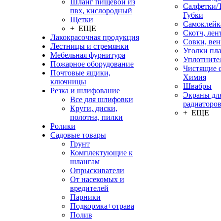
Шланг пищевой из
Салфетки/
пвх, кислородный
Губки
Щетки
Самоклейк
+ ЕЩЕ
Скотч, лен
Лакокрасочная продукция
Совки, ве
Лестницы и стремянки
Уголки пл
Мебельная фурнитура
Уплотните
Пожарное оборудование
Чистящие с
Почтовые ящики,
Химия
ключницы
Швабры
Резка и шлифование
Экраны дл
Все для шлифовки
радиаторо
Круги, диски,
+ ЕЩЕ
полотна, пилки
Ролики
Садовые товары
Грунт
Комплектующие к
шлангам
Опрыскиватели
От насекомых и
вредителей
Парники
Подкормка+отрава
Полив