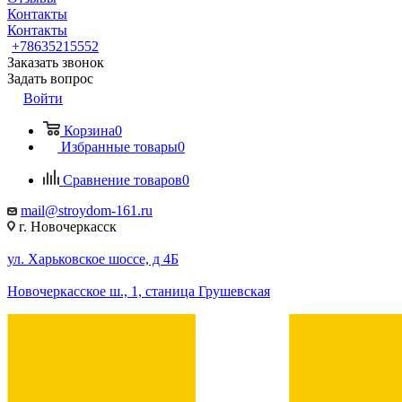
Контакты
Контакты
+78635215552
Заказать звонок
Задать вопрос
Войти
Корзина
0
Избранные товары
0
Сравнение товаров
0
mail@stroydom-161.ru
г. Новочеркасск
ул. Харьковское шоссе, д 4Б
Новочеркасское ш., 1, станица Грушевская