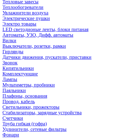
Тепловые завесы
Теплообогреватели
Увлажнители воздуха
Электрические пушки
Электро товары
LED светодионые ленты, блоки питаная
Автоматы, УЗО, Дифф. автоматы
Вилки
Выключатели, розетки, рамки
Гирлянды
Датчики движения, пускатели, приставки
Звонок
Кипятильники
Комплектующие
Лампы
Мультиметры, пробники
Паяльники
Плафоны, основания
Провод, кабель
Светильники, прожекторы
Стабилизаторы, зарядные устройства
Счетчики
Труба гибкая (гофра)
Удлинители, сетевые фильтры
Фонари