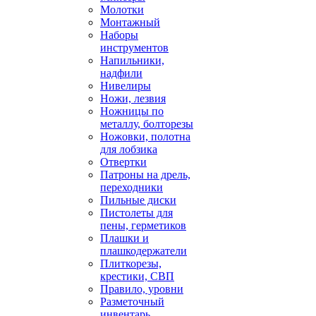
Молотки
Монтажный
Наборы
инструментов
Напильники,
надфили
Нивелиры
Ножи, лезвия
Ножницы по
металлу, болторезы
Ножовки, полотна
для лобзика
Отвертки
Патроны на дрель,
переходники
Пильные диски
Пистолеты для
пены, герметиков
Плашки и
плашкодержатели
Плиткорезы,
крестики, СВП
Правило, уровни
Разметочный
инвентарь