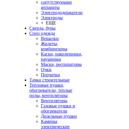
сопутствующие
аппараты
Электрододержатели
Электроды
+ ЕЩЕ
Сверла, буры
Спец одежда
Вешалки
Жилеты,
комбинезоны
Каски, наколенники,
наушники
Маски, респираторы
Очки
Перчатки
Тачки строительные
Тепловые пушки,
обогреватели, теплые
полы, вентиляторы
Вентиляторы
Газовые пушки и
обогреватели
Дизельные пушки
Камины
электрические