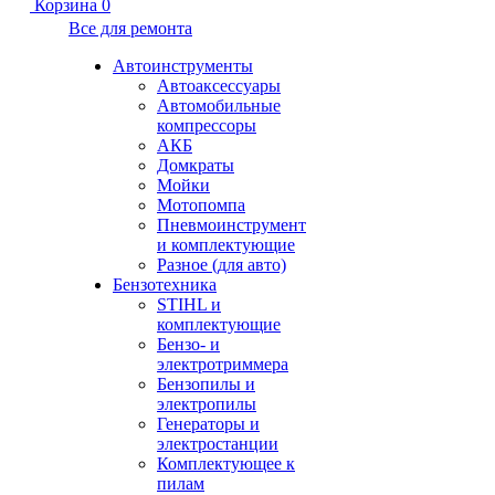
Корзина
0
Все для ремонта
Автоинструменты
Автоаксессуары
Автомобильные
компрессоры
АКБ
Домкраты
Мойки
Мотопомпа
Пневмоинструмент
и комплектующие
Разное (для авто)
Бензотехника
STIHL и
комплектующие
Бензо- и
электротриммера
Бензопилы и
электропилы
Генераторы и
электростанции
Комплектующее к
пилам