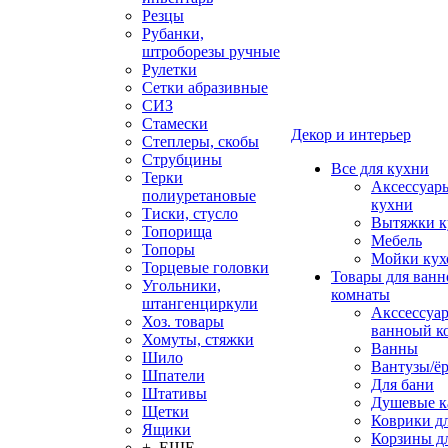
Резцы
Рубанки,
штроборезы ручные
Рулетки
Сетки абразивные
СИЗ
Стамески
Декор и интерьер
Степлеры, скобы
Струбцины
Все для кухни
Терки
Аксессуар
полиуретановые
кухни
Тиски, стусло
Вытяжки к
Топорища
Мебель
Топоры
Мойки кух
Торцевые головки
Товары для ванн
Угольники,
комнаты
штангенциркули
Акссессуа
Хоз. товары
ванноый к
Хомуты, стяжки
Ванны
Шило
Вантузы/ё
Шпатели
Для бани
Штативы
Душевые 
Щетки
Коврики д
Ящики
Корзины дл
+ ЕЩЕ