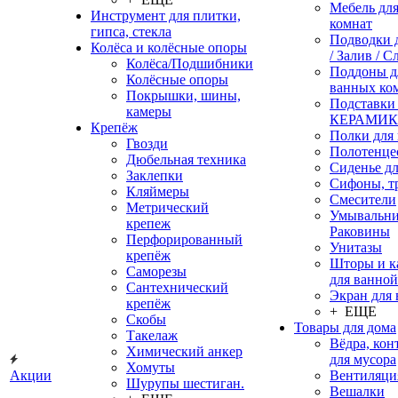
Мебель дл
Инструмент для плитки,
комнат
гипса, стекла
Подводки 
Колёса и колёсные опоры
/ Залив / С
Колёса/Подшибники
Поддоны д
Колёсные опоры
ванных ко
Покрышки, шины,
Подставки
камеры
КЕРАМИ
Крепёж
Полки для
Гвозди
Полотенце
Дюбельная техника
Сиденье дл
Заклепки
Сифоны, т
Кляймеры
Смесители
Метрический
Умывальни
крепеж
Раковины
Перфорированный
Унитазы
крепёж
Шторы и к
Саморезы
для ванной
Сантехнический
Экран для
крепёж
+ ЕЩЕ
Скобы
Товары для дома
Такелаж
Вёдра, ко
Химический анкер
для мусора
Хомуты
Акции
Вентиляци
Шурупы шестиган.
Вешалки