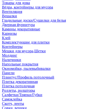
Товары для дома
Вёдра, контейнеры для мусора
Вентиляция
Вешалки
Гладильные доски/Сушилки для белья
Дверная фурнитура
Камины декоративные
Карнизы
Клей
Комплектующие для плитки
Контейнеры
Мешки для мусора,Щетки
Молдинг
Наличники
Напольные покрытия
Окномойки, пылевыбивалки
Панели
Плинтус/Профиль потолочный
Плитка декоративная
Плитка потолочная
Роллеты, ролшторы
Салфетки/Тряпки/Губки
Самоклейка
Скотч, ленты
Совки, веники