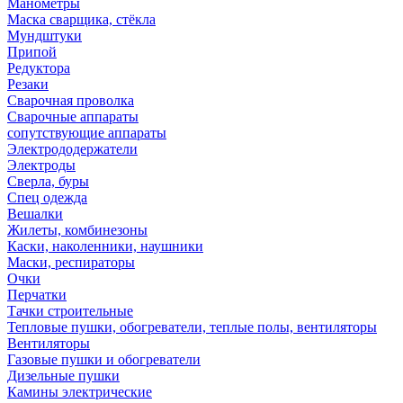
Манометры
Маска сварщика, стёкла
Мундштуки
Припой
Редуктора
Резаки
Сварочная проволка
Сварочные аппараты
сопутствующие аппараты
Электрододержатели
Электроды
Сверла, буры
Спец одежда
Вешалки
Жилеты, комбинезоны
Каски, наколенники, наушники
Маски, респираторы
Очки
Перчатки
Тачки строительные
Тепловые пушки, обогреватели, теплые полы, вентиляторы
Вентиляторы
Газовые пушки и обогреватели
Дизельные пушки
Камины электрические