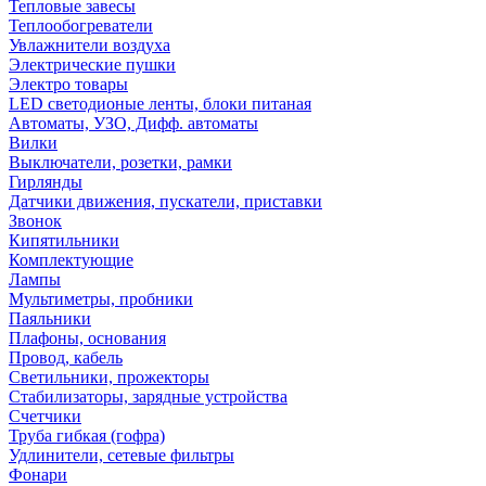
Тепловые завесы
Теплообогреватели
Увлажнители воздуха
Электрические пушки
Электро товары
LED светодионые ленты, блоки питаная
Автоматы, УЗО, Дифф. автоматы
Вилки
Выключатели, розетки, рамки
Гирлянды
Датчики движения, пускатели, приставки
Звонок
Кипятильники
Комплектующие
Лампы
Мультиметры, пробники
Паяльники
Плафоны, основания
Провод, кабель
Светильники, прожекторы
Стабилизаторы, зарядные устройства
Счетчики
Труба гибкая (гофра)
Удлинители, сетевые фильтры
Фонари