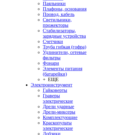
Паяльники
Плафоны, основания
Провод, кабель
Светильники,
прожекторы
Стабилизаторы,
зарядные устройства
Счетчики
Труба гибкая (гофра)
Удлинители, сетевые
фильтры
Фонари
Элементы питания
(батарейки)
+ ЕЩЕ
Электроинструмент
Гайковерты
Граверы
электрические
Дрели ударные
Дрели-миксеры
Комплектующие
Краскопульты
электрические
Лобзики