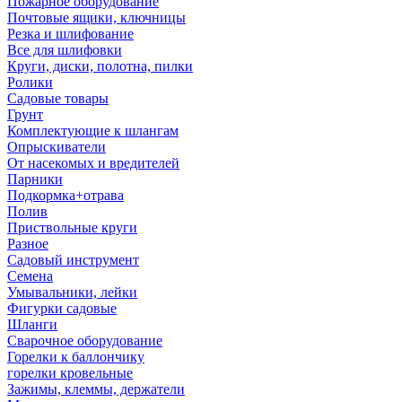
Пожарное оборудование
Почтовые ящики, ключницы
Резка и шлифование
Все для шлифовки
Круги, диски, полотна, пилки
Ролики
Садовые товары
Грунт
Комплектующие к шлангам
Опрыскиватели
От насекомых и вредителей
Парники
Подкормка+отрава
Полив
Приствольные круги
Разное
Садовый инструмент
Семена
Умывальники, лейки
Фигурки садовые
Шланги
Сварочное оборудование
Горелки к баллончику
горелки кровельные
Зажимы, клеммы, держатели