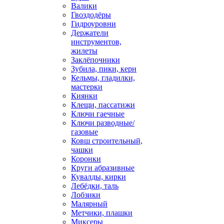
Валики
Гвоздодёры
Гидроуровни
Держатели
инструментов,
жилеты
Заклёпочники
Зубила, пики, керн
Кельмы, гладилки,
мастерки
Киянки
Клещи, пассатижи
Ключи гаечные
Ключи разводные/
газовые
Ковш строительный,
чашки
Коронки
Круги абразивные
Кувалды, кирки
Лебёдки, таль
Лобзики
Малярный
Метчики, плашки
Миксеры