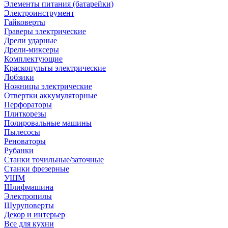
Элементы питания (батарейки)
Электроинструмент
Гайковерты
Граверы электрические
Дрели ударные
Дрели-миксеры
Комплектующие
Краскопульты электрические
Лобзики
Ножницы электрические
Отвертки аккумуляторные
Перфораторы
Плиткорезы
Полировальные машины
Пылесосы
Реноваторы
Рубанки
Станки точильные/заточные
Станки фрезерные
УШМ
Шлифмашина
Электропилы
Шуруповерты
Декор и интерьер
Все для кухни