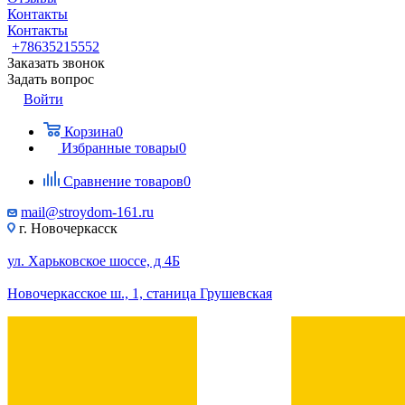
Контакты
Контакты
+78635215552
Заказать звонок
Задать вопрос
Войти
Корзина
0
Избранные товары
0
Сравнение товаров
0
mail@stroydom-161.ru
г. Новочеркасск
ул. Харьковское шоссе, д 4Б
Новочеркасское ш., 1, станица Грушевская