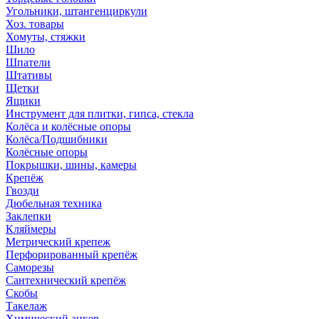
Угольники, штангенциркули
Хоз. товары
Хомуты, стяжки
Шило
Шпатели
Штативы
Щетки
Ящики
Инструмент для плитки, гипса, стекла
Колёса и колёсные опоры
Колёса/Подшибники
Колёсные опоры
Покрышки, шины, камеры
Крепёж
Гвозди
Дюбельная техника
Заклепки
Кляймеры
Метрический крепеж
Перфорированный крепёж
Саморезы
Сантехнический крепёж
Скобы
Такелаж
Химический анкер