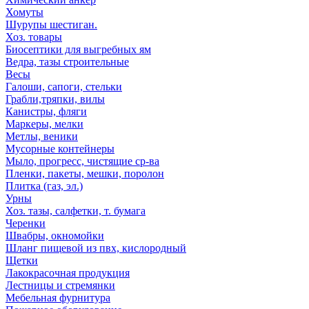
Хомуты
Шурупы шестиган.
Хоз. товары
Биосептики для выгребных ям
Ведра, тазы строительные
Весы
Галоши, сапоги, стельки
Грабли,тряпки, вилы
Канистры, фляги
Маркеры, мелки
Метлы, веники
Мусорные контейнеры
Мыло, прогресс, чистящие ср-ва
Пленки, пакеты, мешки, поролон
Плитка (газ, эл.)
Урны
Хоз. тазы, салфетки, т. бумага
Черенки
Швабры, окномойки
Шланг пищевой из пвх, кислородный
Щетки
Лакокрасочная продукция
Лестницы и стремянки
Мебельная фурнитура