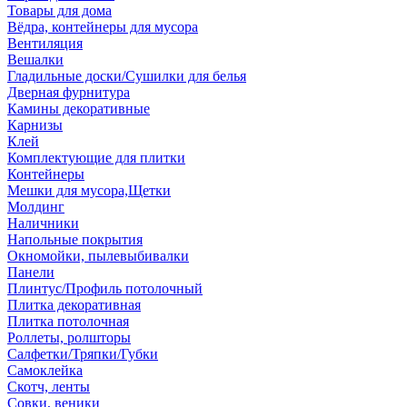
Товары для дома
Вёдра, контейнеры для мусора
Вентиляция
Вешалки
Гладильные доски/Сушилки для белья
Дверная фурнитура
Камины декоративные
Карнизы
Клей
Комплектующие для плитки
Контейнеры
Мешки для мусора,Щетки
Молдинг
Наличники
Напольные покрытия
Окномойки, пылевыбивалки
Панели
Плинтус/Профиль потолочный
Плитка декоративная
Плитка потолочная
Роллеты, ролшторы
Салфетки/Тряпки/Губки
Самоклейка
Скотч, ленты
Совки, веники