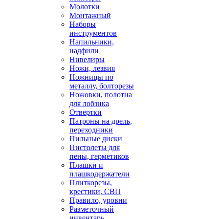
Молотки
Монтажный
Наборы
инструментов
Напильники,
надфили
Нивелиры
Ножи, лезвия
Ножницы по
металлу, болторезы
Ножовки, полотна
для лобзика
Отвертки
Патроны на дрель,
переходники
Пильные диски
Пистолеты для
пены, герметиков
Плашки и
плашкодержатели
Плиткорезы,
крестики, СВП
Правило, уровни
Разметочный
инвентарь