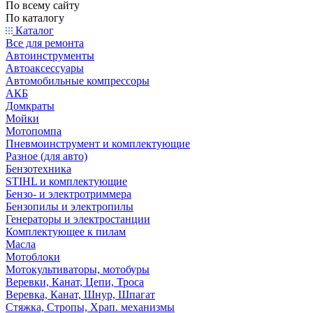
По всему сайту
По каталогу
Каталог
Все для ремонта
Автоинструменты
Автоаксессуары
Автомобильные компрессоры
АКБ
Домкраты
Мойки
Мотопомпа
Пневмоинструмент и комплектующие
Разное (для авто)
Бензотехника
STIHL и комплектующие
Бензо- и электротриммера
Бензопилы и электропилы
Генераторы и электростанции
Комплектующее к пилам
Масла
Мотоблоки
Мотокультиваторы, мотобуры
Веревки, Канат, Цепи, Троса
Веревка, Канат, Шнур, Шпагат
Стяжка, Стропы, Храп. механизмы