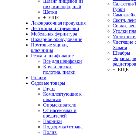
Шланг пищевой из
Салфетки/
пвх, кислородный
Губки
Щетки
Самоклейк
+ ЕЩЕ
Скотч, лен
Лакокрасочная продукция
Совки, ве
Лестницы и стремянки
Уголки пл
Мебельная фурнитура
Уплотните
Пожарное оборудование
Чистящие с
Почтовые ящики,
Химия
ключницы
Швабры
Резка и шлифование
Экраны дл
Все для шлифовки
радиаторо
Круги, диски,
+ ЕЩЕ
полотна, пилки
Ролики
Садовые товары
Грунт
Комплектующие к
шлангам
Опрыскиватели
От насекомых и
вредителей
Парники
Подкормка+отрава
Полив