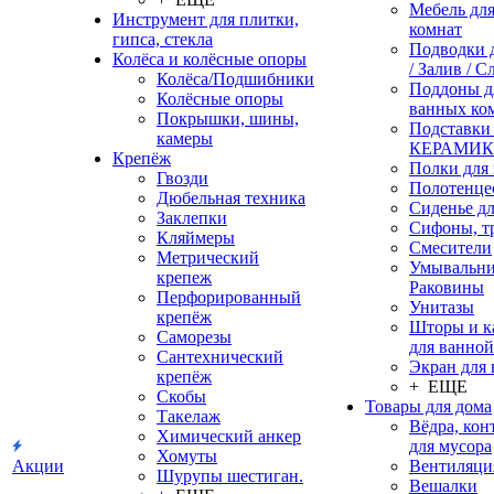
Мебель дл
Инструмент для плитки,
комнат
гипса, стекла
Подводки 
Колёса и колёсные опоры
/ Залив / С
Колёса/Подшибники
Поддоны д
Колёсные опоры
ванных ко
Покрышки, шины,
Подставки
камеры
КЕРАМИ
Крепёж
Полки для
Гвозди
Полотенце
Дюбельная техника
Сиденье дл
Заклепки
Сифоны, т
Кляймеры
Смесители
Метрический
Умывальни
крепеж
Раковины
Перфорированный
Унитазы
крепёж
Шторы и к
Саморезы
для ванной
Сантехнический
Экран для
крепёж
+ ЕЩЕ
Скобы
Товары для дома
Такелаж
Вёдра, ко
Химический анкер
для мусора
Хомуты
Акции
Вентиляци
Шурупы шестиган.
Вешалки