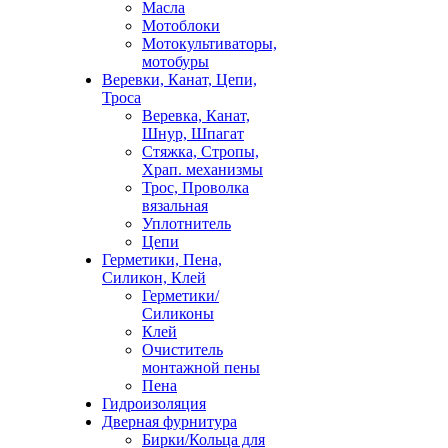
Масла
Мотоблоки
Мотокультиваторы,
мотобуры
Веревки, Канат, Цепи,
Троса
Веревка, Канат,
Шнур, Шпагат
Стяжка, Стропы,
Храп. механизмы
Трос, Проволка
вязальная
Уплотнитель
Цепи
Герметики, Пена,
Силикон, Клей
Герметики/
Силиконы
Клей
Очиститель
монтажной пены
Пена
Гидроизоляция
Дверная фурнитура
Бирки/Кольца для