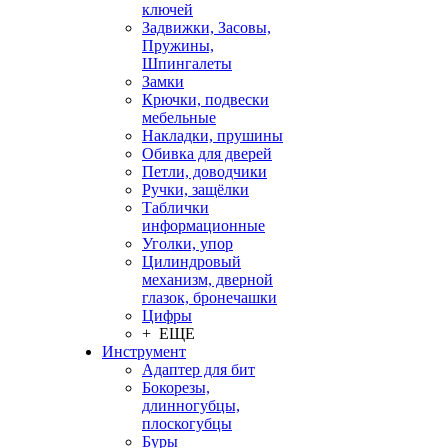
ключей
Задвижки, Засовы,
Пружины,
Шпингалеты
Замки
Крючки, подвески
мебельные
Накладки, прушины
Обивка для дверей
Петли, доводчики
Ручки, защёлки
Таблички
информационные
Уголки, упор
Цилиндровый
механизм, дверной
глазок, бронечашки
Цифры
+ ЕЩЕ
Инструмент
Адаптер для бит
Бокорезы,
длинногубцы,
плоскогубцы
Буры