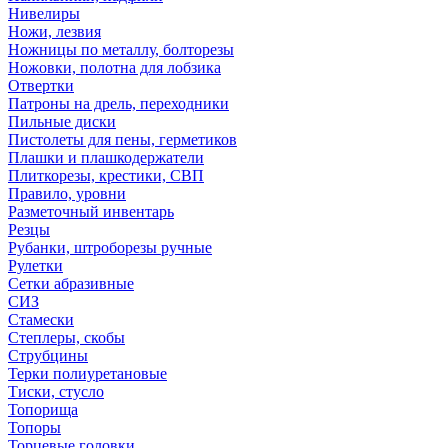
Нивелиры
Ножи, лезвия
Ножницы по металлу, болторезы
Ножовки, полотна для лобзика
Отвертки
Патроны на дрель, переходники
Пильные диски
Пистолеты для пены, герметиков
Плашки и плашкодержатели
Плиткорезы, крестики, СВП
Правило, уровни
Разметочный инвентарь
Резцы
Рубанки, штроборезы ручные
Рулетки
Сетки абразивные
СИЗ
Стамески
Степлеры, скобы
Струбцины
Терки полиуретановые
Тиски, стусло
Топорища
Топоры
Торцевые головки