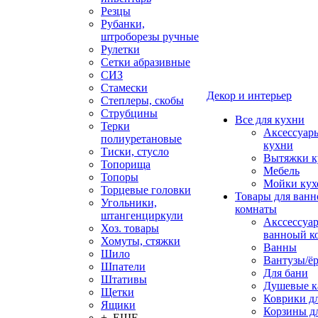
Резцы
Рубанки,
штроборезы ручные
Рулетки
Сетки абразивные
СИЗ
Стамески
Декор и интерьер
Степлеры, скобы
Струбцины
Все для кухни
Терки
Аксессуар
полиуретановые
кухни
Тиски, стусло
Вытяжки к
Топорища
Мебель
Топоры
Мойки кух
Торцевые головки
Товары для ванн
Угольники,
комнаты
штангенциркули
Акссессуа
Хоз. товары
ванноый к
Хомуты, стяжки
Ванны
Шило
Вантузы/ё
Шпатели
Для бани
Штативы
Душевые 
Щетки
Коврики д
Ящики
Корзины дл
+ ЕЩЕ