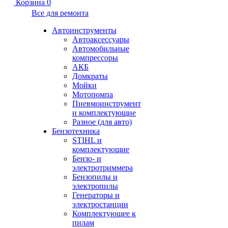
Корзина
0
Все для ремонта
Автоинструменты
Автоаксессуары
Автомобильные
компрессоры
АКБ
Домкраты
Мойки
Мотопомпа
Пневмоинструмент
и комплектующие
Разное (для авто)
Бензотехника
STIHL и
комплектующие
Бензо- и
электротриммера
Бензопилы и
электропилы
Генераторы и
электростанции
Комплектующее к
пилам