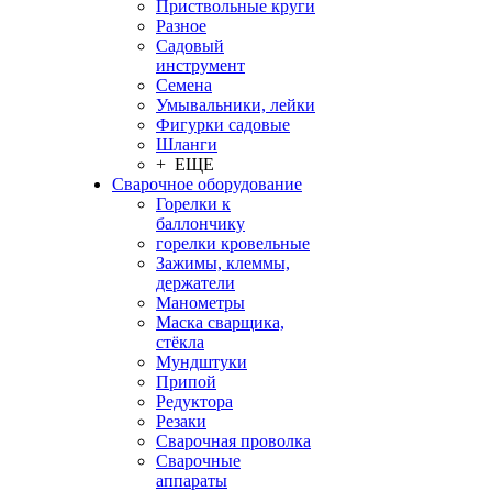
Приствольные круги
Разное
Садовый
инструмент
Семена
Умывальники, лейки
Фигурки садовые
Шланги
+ ЕЩЕ
Сварочное оборудование
Горелки к
баллончику
горелки кровельные
Зажимы, клеммы,
держатели
Манометры
Маска сварщика,
стёкла
Мундштуки
Припой
Редуктора
Резаки
Сварочная проволка
Сварочные
аппараты