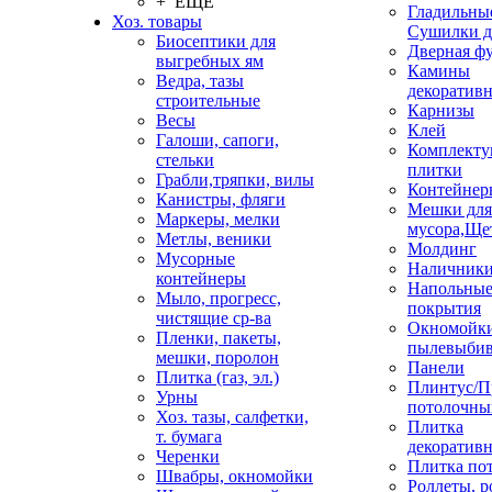
+ ЕЩЕ
Гладильные
Хоз. товары
Сушилки д
Биосептики для
Дверная ф
выгребных ям
Камины
Ведра, тазы
декоратив
строительные
Карнизы
Весы
Клей
Галоши, сапоги,
Комплекту
стельки
плитки
Грабли,тряпки, вилы
Контейнер
Канистры, фляги
Мешки для
Маркеры, мелки
мусора,Ще
Метлы, веники
Молдинг
Мусорные
Наличник
контейнеры
Напольны
Мыло, прогресс,
покрытия
чистящие ср-ва
Окномойки
Пленки, пакеты,
пылевыбив
мешки, поролон
Панели
Плитка (газ, эл.)
Плинтус/П
Урны
потолочны
Хоз. тазы, салфетки,
Плитка
т. бумага
декоративн
Черенки
Плитка по
Швабры, окномойки
Роллеты, 