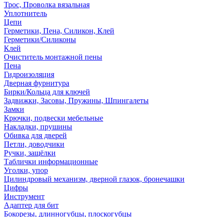
Трос, Проволка вязальная
Уплотнитель
Цепи
Герметики, Пена, Силикон, Клей
Герметики/Силиконы
Клей
Очиститель монтажной пены
Пена
Гидроизоляция
Дверная фурнитура
Бирки/Кольца для ключей
Задвижки, Засовы, Пружины, Шпингалеты
Замки
Крючки, подвески мебельные
Накладки, прушины
Обивка для дверей
Петли, доводчики
Ручки, защёлки
Таблички информационные
Уголки, упор
Цилиндровый механизм, дверной глазок, бронечашки
Цифры
Инструмент
Адаптер для бит
Бокорезы, длинногубцы, плоскогубцы