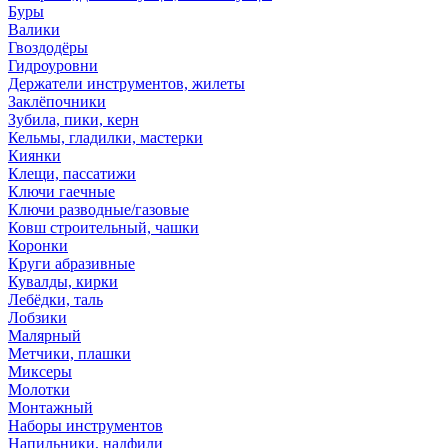
Буры
Валики
Гвоздодёры
Гидроуровни
Держатели инструментов, жилеты
Заклёпочники
Зубила, пики, керн
Кельмы, гладилки, мастерки
Киянки
Клещи, пассатижи
Ключи гаечные
Ключи разводные/газовые
Ковш строительный, чашки
Коронки
Круги абразивные
Кувалды, кирки
Лебёдки, таль
Лобзики
Малярный
Метчики, плашки
Миксеры
Молотки
Монтажный
Наборы инструментов
Напильники, надфили