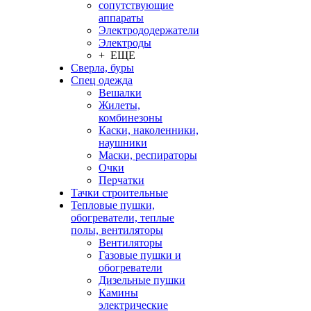
сопутствующие
аппараты
Электрододержатели
Электроды
+ ЕЩЕ
Сверла, буры
Спец одежда
Вешалки
Жилеты,
комбинезоны
Каски, наколенники,
наушники
Маски, респираторы
Очки
Перчатки
Тачки строительные
Тепловые пушки,
обогреватели, теплые
полы, вентиляторы
Вентиляторы
Газовые пушки и
обогреватели
Дизельные пушки
Камины
электрические