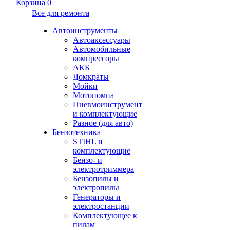
Корзина
0
Все для ремонта
Автоинструменты
Автоаксессуары
Автомобильные
компрессоры
АКБ
Домкраты
Мойки
Мотопомпа
Пневмоинструмент
и комплектующие
Разное (для авто)
Бензотехника
STIHL и
комплектующие
Бензо- и
электротриммера
Бензопилы и
электропилы
Генераторы и
электростанции
Комплектующее к
пилам