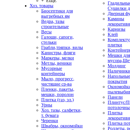
+ ЕЩЕ
Гладильные
Хоз. товары
Сушилки д
Биосептики для
Дверная ф
выгребных ям
Камины
Ведра, тазы
декоратив
строительные
Карнизы
Весы
Клей
Галоши, сапоги,
Комплекту
стельки
плитки
Грабли,тряпки, вилы
Контейнер
Канистры, фляги
Мешки для
Маркеры, мелки
мусора,Ще
Метлы, веники
Молдинг
Мусорные
Наличник
контейнеры
Напольны
Мыло, прогресс,
покрытия
чистящие ср-ва
Окномойки
Пленки, пакеты,
пылевыбив
мешки, поролон
Панели
Плитка (газ, эл.)
Плинтус/П
Урны
потолочны
Хоз. тазы, салфетки,
Плитка
т. бумага
декоративн
Черенки
Плитка по
Швабры, окномойки
Роллеты, 