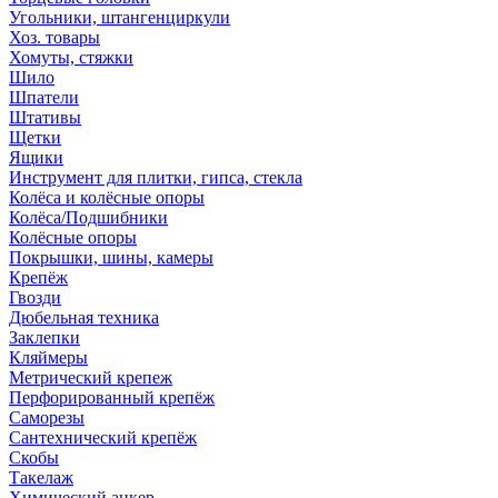
Угольники, штангенциркули
Хоз. товары
Хомуты, стяжки
Шило
Шпатели
Штативы
Щетки
Ящики
Инструмент для плитки, гипса, стекла
Колёса и колёсные опоры
Колёса/Подшибники
Колёсные опоры
Покрышки, шины, камеры
Крепёж
Гвозди
Дюбельная техника
Заклепки
Кляймеры
Метрический крепеж
Перфорированный крепёж
Саморезы
Сантехнический крепёж
Скобы
Такелаж
Химический анкер