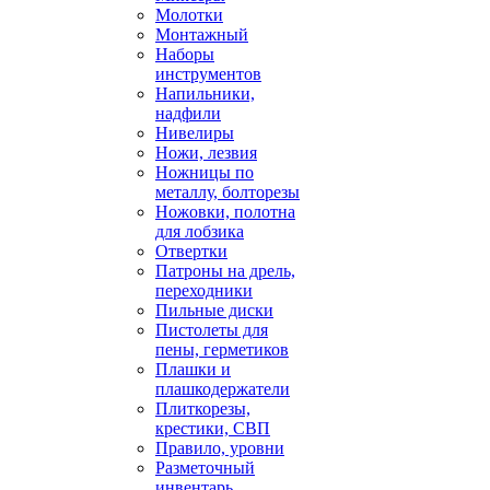
Молотки
Монтажный
Наборы
инструментов
Напильники,
надфили
Нивелиры
Ножи, лезвия
Ножницы по
металлу, болторезы
Ножовки, полотна
для лобзика
Отвертки
Патроны на дрель,
переходники
Пильные диски
Пистолеты для
пены, герметиков
Плашки и
плашкодержатели
Плиткорезы,
крестики, СВП
Правило, уровни
Разметочный
инвентарь