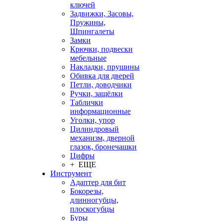
ключей
Задвижки, Засовы,
Пружины,
Шпингалеты
Замки
Крючки, подвески
мебельные
Накладки, прушины
Обивка для дверей
Петли, доводчики
Ручки, защёлки
Таблички
информационные
Уголки, упор
Цилиндровый
механизм, дверной
глазок, бронечашки
Цифры
+ ЕЩЕ
Инструмент
Адаптер для бит
Бокорезы,
длинногубцы,
плоскогубцы
Буры