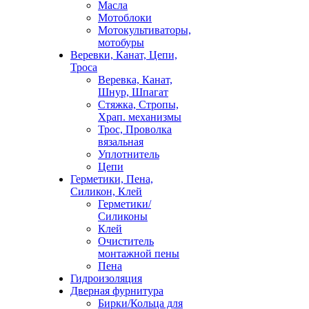
Масла
Мотоблоки
Мотокультиваторы,
мотобуры
Веревки, Канат, Цепи,
Троса
Веревка, Канат,
Шнур, Шпагат
Стяжка, Стропы,
Храп. механизмы
Трос, Проволка
вязальная
Уплотнитель
Цепи
Герметики, Пена,
Силикон, Клей
Герметики/
Силиконы
Клей
Очиститель
монтажной пены
Пена
Гидроизоляция
Дверная фурнитура
Бирки/Кольца для