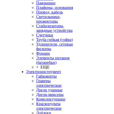
Паяльники
Плафоны, основания
Провод, кабель
Светильники,
прожекторы
Стабилизаторы,
зарядные устройства
Счетчики
Труба гибкая (гофра)
Удлинители, сетевые
фильтры
Фонари
Элементы питания
(батарейки)
+ ЕЩЕ
Электроинструмент
Гайковерты
Граверы
электрические
Дрели ударные
Дрели-миксеры
Комплектующие
Краскопульты
электрические
Лобзики