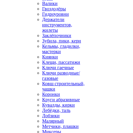
Валики
Гвоздодёры
Гидроуровни
Держатели
инструментов,
жилеты
Заклёпочники
Зубила, пики, керн
Кельмы, гладилки,
мастерки
Киянки
Клещи, пассатижи
Ключи гаечные
Ключи разводные/
газовые
Ковш строительный,
чашки
Коронки
Круги абразивные
Кувалды, кирки
Лебёдки, таль
Лобзики
Малярный
Метчики, плашки
Миксеры