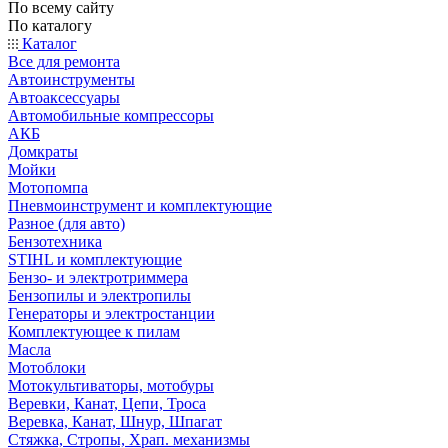
По всему сайту
По каталогу
Каталог
Все для ремонта
Автоинструменты
Автоаксессуары
Автомобильные компрессоры
АКБ
Домкраты
Мойки
Мотопомпа
Пневмоинструмент и комплектующие
Разное (для авто)
Бензотехника
STIHL и комплектующие
Бензо- и электротриммера
Бензопилы и электропилы
Генераторы и электростанции
Комплектующее к пилам
Масла
Мотоблоки
Мотокультиваторы, мотобуры
Веревки, Канат, Цепи, Троса
Веревка, Канат, Шнур, Шпагат
Стяжка, Стропы, Храп. механизмы