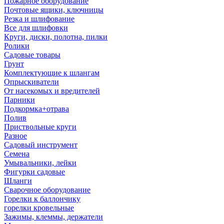
Пожарное оборудование
Почтовые ящики, ключницы
Резка и шлифование
Все для шлифовки
Круги, диски, полотна, пилки
Ролики
Садовые товары
Грунт
Комплектующие к шлангам
Опрыскиватели
От насекомых и вредителей
Парники
Подкормка+отрава
Полив
Приствольные круги
Разное
Садовый инструмент
Семена
Умывальники, лейки
Фигурки садовые
Шланги
Сварочное оборудование
Горелки к баллончику
горелки кровельные
Зажимы, клеммы, держатели