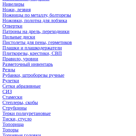
Нивелиры
Ножи, лезвия
Ножницы по металлу, болторезы
Ножовки, полотна для лобзика
Отвертки
Патроны на дрель, переходники
Пильные диски
Пистолеты для пены, герметиков
Плашки и плашкодержатели
Плиткорезы, крестики, СВП
Правило, уровни
Разметочный инвентарь
Резцы
Рубанки, штроборезы ручные
Рулетки
Сетки абразивные
СИЗ
Стамески
Степлеры, скобы
Струбцины
Терки полиуретановые
Тиски, стусло
Топорища
Топоры
Торцевые головки