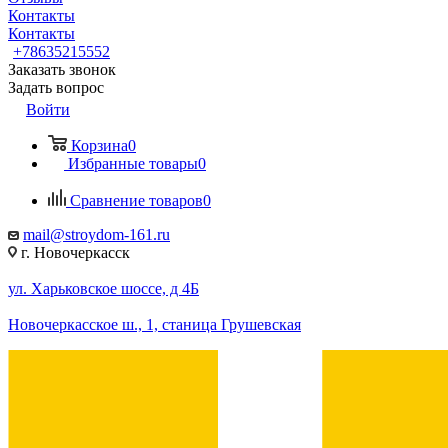
Контакты
Контакты
+78635215552
Заказать звонок
Задать вопрос
Войти
Корзина
0
Избранные товары
0
Сравнение товаров
0
mail@stroydom-161.ru
г. Новочеркасск
ул. Харьковское шоссе, д 4Б
Новочеркасское ш., 1, станица Грушевская