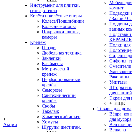
Мебель дл
Инструмент для плитки,
комнат
гипса, стекла
Подводки 
Колёса и колёсные опоры
/ Залив / С
Колёса/Подшибники
Поддоны д
Колёсные опоры
ванных ко
Покрышки, шины,
Подставки
камеры
КЕРАМИ
Крепёж
Полки для
Гвозди
Полотенце
Дюбельная техника
Сиденье дл
Заклепки
Сифоны, т
Кляймеры
Смесители
Метрический
Умывальни
крепеж
Раковины
Перфорированный
Унитазы
крепёж
Шторы и к
Саморезы
для ванной
Сантехнический
Экран для
крепёж
+ ЕЩЕ
Скобы
Товары для дома
Такелаж
Вёдра, ко
Химический анкер
для мусора
Хомуты
Акции
Вентиляци
Шурупы шестиган.
Вешалки