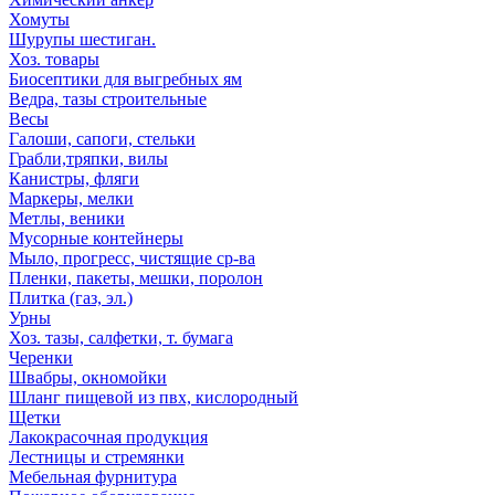
Хомуты
Шурупы шестиган.
Хоз. товары
Биосептики для выгребных ям
Ведра, тазы строительные
Весы
Галоши, сапоги, стельки
Грабли,тряпки, вилы
Канистры, фляги
Маркеры, мелки
Метлы, веники
Мусорные контейнеры
Мыло, прогресс, чистящие ср-ва
Пленки, пакеты, мешки, поролон
Плитка (газ, эл.)
Урны
Хоз. тазы, салфетки, т. бумага
Черенки
Швабры, окномойки
Шланг пищевой из пвх, кислородный
Щетки
Лакокрасочная продукция
Лестницы и стремянки
Мебельная фурнитура