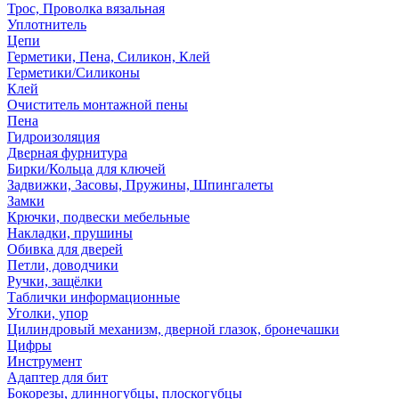
Трос, Проволка вязальная
Уплотнитель
Цепи
Герметики, Пена, Силикон, Клей
Герметики/Силиконы
Клей
Очиститель монтажной пены
Пена
Гидроизоляция
Дверная фурнитура
Бирки/Кольца для ключей
Задвижки, Засовы, Пружины, Шпингалеты
Замки
Крючки, подвески мебельные
Накладки, прушины
Обивка для дверей
Петли, доводчики
Ручки, защёлки
Таблички информационные
Уголки, упор
Цилиндровый механизм, дверной глазок, бронечашки
Цифры
Инструмент
Адаптер для бит
Бокорезы, длинногубцы, плоскогубцы