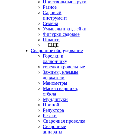
Приствольные круги
Разное
Садовый
инструмент
Семена
Умывальники, лейки
Фигурки садовые
Шланги
+ ЕЩЕ
Сварочное оборудование
Горелки к
баллончику
горелки кровельные
Зажимы, клеммы,
держатели
Манометры
Маска сварщика,
стёкла
Мундштуки
Припой
Редуктора
Резаки
Сварочная проволка
Сварочные
аппараты