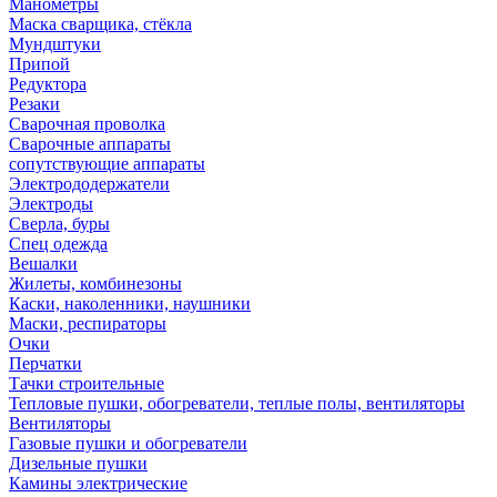
Манометры
Маска сварщика, стёкла
Мундштуки
Припой
Редуктора
Резаки
Сварочная проволка
Сварочные аппараты
сопутствующие аппараты
Электрододержатели
Электроды
Сверла, буры
Спец одежда
Вешалки
Жилеты, комбинезоны
Каски, наколенники, наушники
Маски, респираторы
Очки
Перчатки
Тачки строительные
Тепловые пушки, обогреватели, теплые полы, вентиляторы
Вентиляторы
Газовые пушки и обогреватели
Дизельные пушки
Камины электрические