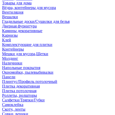
Товары для дома
Вёдра, контейнеры для мусора
Вентиляция
Вешалки
Гладильные доски/Сушилки для белья
Дверная фурнитура
Камины декоративные
Карнизы
Клей
Комплектующие для плитки
Контейнеры
Мешки для мусора,Щетки
Молдинг
Наличники
Напольные покрытия
Окномойки, пылевыбивалки
Панели
Плинтус/Профиль потолочный
Плитка декоративная
Плитка потолочная
Роллеты, ролшторы
Салфетки/Тряпки/Губки
Самоклейка
Скотч, ленты
Совки, веники