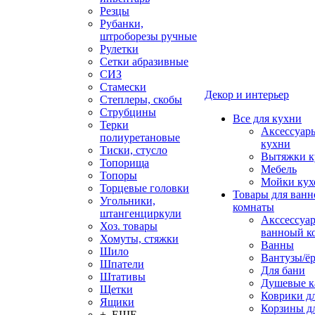
Резцы
Рубанки,
штроборезы ручные
Рулетки
Сетки абразивные
СИЗ
Стамески
Декор и интерьер
Степлеры, скобы
Струбцины
Все для кухни
Терки
Аксессуар
полиуретановые
кухни
Тиски, стусло
Вытяжки к
Топорища
Мебель
Топоры
Мойки кух
Торцевые головки
Товары для ванн
Угольники,
комнаты
штангенциркули
Акссессуа
Хоз. товары
ванноый к
Хомуты, стяжки
Ванны
Шило
Вантузы/ё
Шпатели
Для бани
Штативы
Душевые 
Щетки
Коврики д
Ящики
Корзины дл
+ ЕЩЕ