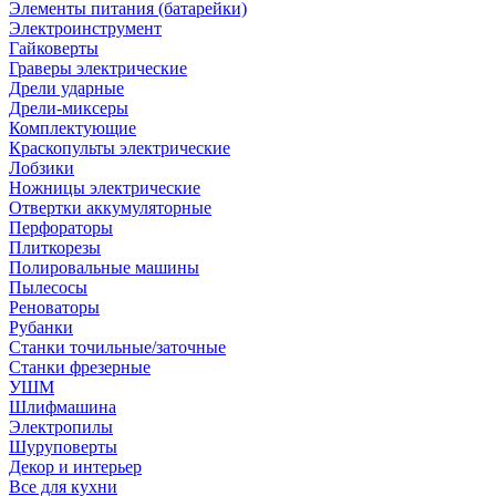
Элементы питания (батарейки)
Электроинструмент
Гайковерты
Граверы электрические
Дрели ударные
Дрели-миксеры
Комплектующие
Краскопульты электрические
Лобзики
Ножницы электрические
Отвертки аккумуляторные
Перфораторы
Плиткорезы
Полировальные машины
Пылесосы
Реноваторы
Рубанки
Станки точильные/заточные
Станки фрезерные
УШМ
Шлифмашина
Электропилы
Шуруповерты
Декор и интерьер
Все для кухни