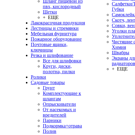
Шланг пищевой из
Салфетки/
пвх, кислородный
Губки
Щетки
Самоклейк
+ ЕЩЕ
Скотч, лен
Лакокрасочная продукция
Совки, ве
Лестницы и стремянки
Уголки пл
Мебельная фурнитура
Уплотните
Пожарное оборудование
Чистящие с
Почтовые ящики,
Химия
ключницы
Швабры
Резка и шлифование
Экраны дл
Все для шлифовки
радиаторо
Круги, диски,
+ ЕЩЕ
полотна, пилки
Ролики
Садовые товары
Грунт
Комплектующие к
шлангам
Опрыскиватели
От насекомых и
вредителей
Парники
Подкормка+отрава
Полив