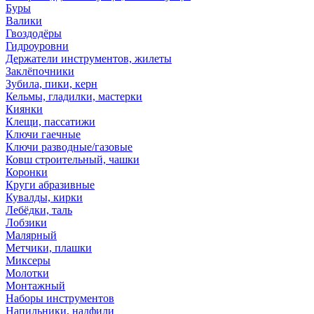
Буры
Валики
Гвоздодёры
Гидроуровни
Держатели инструментов, жилеты
Заклёпочники
Зубила, пики, керн
Кельмы, гладилки, мастерки
Киянки
Клещи, пассатижи
Ключи гаечные
Ключи разводные/газовые
Ковш строительный, чашки
Коронки
Круги абразивные
Кувалды, кирки
Лебёдки, таль
Лобзики
Малярный
Метчики, плашки
Миксеры
Молотки
Монтажный
Наборы инструментов
Напильники, надфили