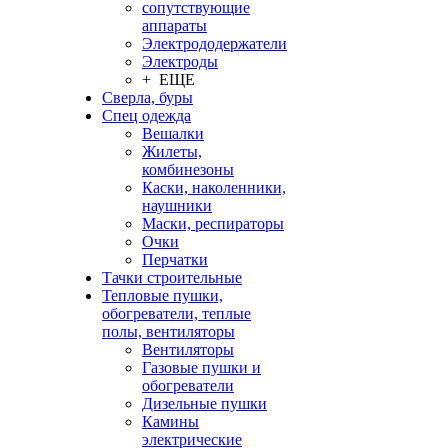
сопутствующие
аппараты
Электрододержатели
Электроды
+ ЕЩЕ
Сверла, буры
Спец одежда
Вешалки
Жилеты,
комбинезоны
Каски, наколенники,
наушники
Маски, респираторы
Очки
Перчатки
Тачки строительные
Тепловые пушки,
обогреватели, теплые
полы, вентиляторы
Вентиляторы
Газовые пушки и
обогреватели
Дизельные пушки
Камины
электрические