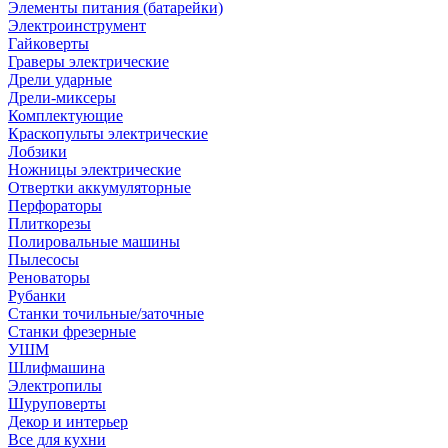
Элементы питания (батарейки)
Электроинструмент
Гайковерты
Граверы электрические
Дрели ударные
Дрели-миксеры
Комплектующие
Краскопульты электрические
Лобзики
Ножницы электрические
Отвертки аккумуляторные
Перфораторы
Плиткорезы
Полировальные машины
Пылесосы
Реноваторы
Рубанки
Станки точильные/заточные
Станки фрезерные
УШМ
Шлифмашина
Электропилы
Шуруповерты
Декор и интерьер
Все для кухни