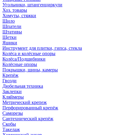
Угольники, штангенциркули
Хоз. товары
Хомуты, стяжки
Шило
Шпатели
Штативы
Щетки
Ящики
Инструмент для плитки, гипса, стекла
Колёса и колёсные опоры
Колёса/Подшибники
Колёсные опоры
Покрышки, шины, камеры
Крепёж
Гвозди
Дюбельная техника
Заклепки
Кляймеры
Метрический крепеж
Перфорированный крепёж
Саморезы
Сантехнический крепёж
Скобы
Такелаж
Химический анкер