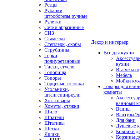
Резцы
Рубанки,
штроборезы ручные
Рулетки
Сетки абразивные
СИЗ
Стамески
Декор и интерьер
Степлеры, скобы
Струбцины
Все для кухни
Терки
Аксессуар
полиуретановые
кухни
Тиски, стусло
Вытяжки к
Топорища
Мебель
Топоры
Мойки кух
Торцевые головки
Товары для ванн
Угольники,
комнаты
штангенциркули
Акссессуа
Хоз. товары
ванноый к
Хомуты, стяжки
Ванны
Шило
Вантузы/ё
Шпатели
Для бани
Штативы
Душевые 
Щетки
Коврики д
Ящики
Корзины дл
+ ЕЩЕ