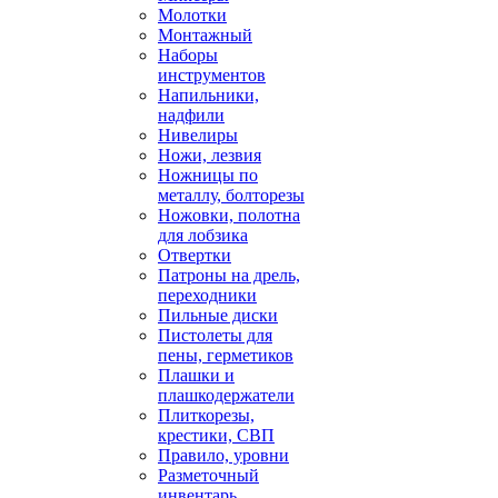
Молотки
Монтажный
Наборы
инструментов
Напильники,
надфили
Нивелиры
Ножи, лезвия
Ножницы по
металлу, болторезы
Ножовки, полотна
для лобзика
Отвертки
Патроны на дрель,
переходники
Пильные диски
Пистолеты для
пены, герметиков
Плашки и
плашкодержатели
Плиткорезы,
крестики, СВП
Правило, уровни
Разметочный
инвентарь