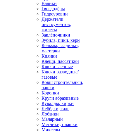
Валики
Гвоздодёры
Гидроуровни
Держатели
инструментов,
жилеты
Заклёпочники
Зубила, пики, керн
Кельмы, гладилки,
мастерки
Киянки
Клещи, пассатижи
Ключи гаечные
Ключи разводные/
газовые
Ковш строительный,
чашки
Коронки
Круги абразивные
Кувалды, кирки
Лебёдки, таль
Лобзики
Малярный
Метчики, плашки
Миксеры