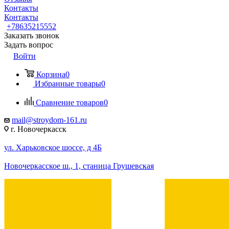
Контакты
Контакты
+78635215552
Заказать звонок
Задать вопрос
Войти
Корзина
0
Избранные товары
0
Сравнение товаров
0
mail@stroydom-161.ru
г. Новочеркасск
ул. Харьковское шоссе, д 4Б
Новочеркасское ш., 1, станица Грушевская