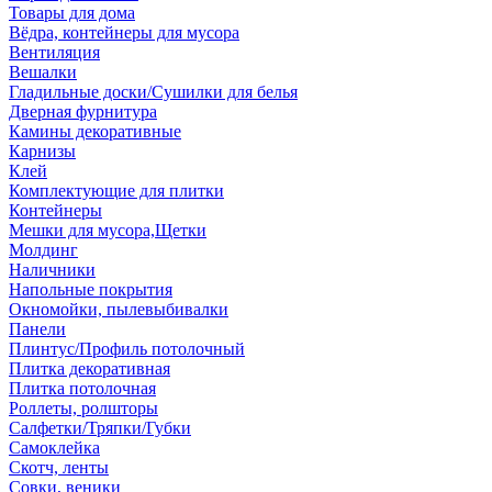
Товары для дома
Вёдра, контейнеры для мусора
Вентиляция
Вешалки
Гладильные доски/Сушилки для белья
Дверная фурнитура
Камины декоративные
Карнизы
Клей
Комплектующие для плитки
Контейнеры
Мешки для мусора,Щетки
Молдинг
Наличники
Напольные покрытия
Окномойки, пылевыбивалки
Панели
Плинтус/Профиль потолочный
Плитка декоративная
Плитка потолочная
Роллеты, ролшторы
Салфетки/Тряпки/Губки
Самоклейка
Скотч, ленты
Совки, веники