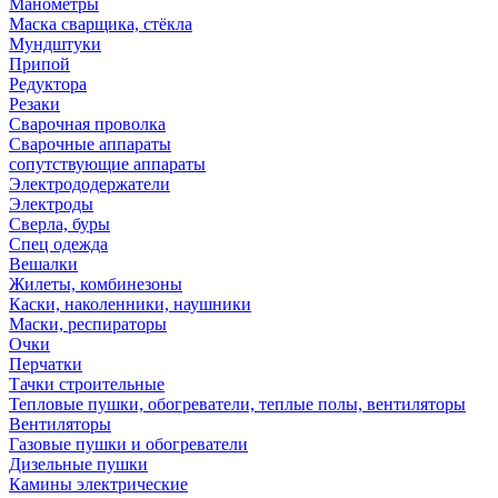
Манометры
Маска сварщика, стёкла
Мундштуки
Припой
Редуктора
Резаки
Сварочная проволка
Сварочные аппараты
сопутствующие аппараты
Электрододержатели
Электроды
Сверла, буры
Спец одежда
Вешалки
Жилеты, комбинезоны
Каски, наколенники, наушники
Маски, респираторы
Очки
Перчатки
Тачки строительные
Тепловые пушки, обогреватели, теплые полы, вентиляторы
Вентиляторы
Газовые пушки и обогреватели
Дизельные пушки
Камины электрические