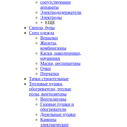
сопутствующие
аппараты
Электрододержатели
Электроды
+ ЕЩЕ
Сверла, буры
Спец одежда
Вешалки
Жилеты,
комбинезоны
Каски, наколенники,
наушники
Маски, респираторы
Очки
Перчатки
Тачки строительные
Тепловые пушки,
обогреватели, теплые
полы, вентиляторы
Вентиляторы
Газовые пушки и
обогреватели
Дизельные пушки
Камины
электрические