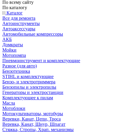
По всему сайту
По каталогу
Каталог
Все для ремонта
Автоинструменты
Автоаксессуары
Автомобильные компрессоры
АКБ
Домкраты
Мойки
Мотопомпа
Пневмоинструмент и комплектующие
Разное (для авто)
Бензотехника
STIHL и комплектующие
Бензо- и электротриммера
Бензопилы и электропилы
Генераторы и электростанции
Комплектующее к пилам
Масла
Мотоблоки
Мотокультиваторы, мотобуры
Веревки, Канат, Цепи, Троса
Веревка, Канат, Шнур, Шпагат
Стяжка, Стропы, Храп. механизмы