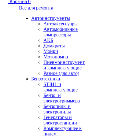
Корзина
0
Все для ремонта
Автоинструменты
Автоаксессуары
Автомобильные
компрессоры
АКБ
Домкраты
Мойки
Мотопомпа
Пневмоинструмент
и комплектующие
Разное (для авто)
Бензотехника
STIHL и
комплектующие
Бензо- и
электротриммера
Бензопилы и
электропилы
Генераторы и
электростанции
Комплектующее к
пилам