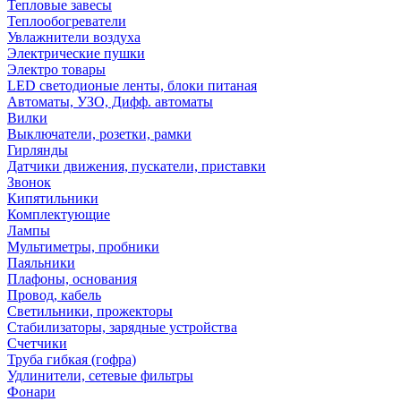
Тепловые завесы
Теплообогреватели
Увлажнители воздуха
Электрические пушки
Электро товары
LED светодионые ленты, блоки питаная
Автоматы, УЗО, Дифф. автоматы
Вилки
Выключатели, розетки, рамки
Гирлянды
Датчики движения, пускатели, приставки
Звонок
Кипятильники
Комплектующие
Лампы
Мультиметры, пробники
Паяльники
Плафоны, основания
Провод, кабель
Светильники, прожекторы
Стабилизаторы, зарядные устройства
Счетчики
Труба гибкая (гофра)
Удлинители, сетевые фильтры
Фонари