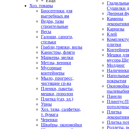
+ ЕЩЕ
Гладильные
Хоз. товары
Сушилки д
Биосептики для
Дверная ф
выгребных ям
Камины
Ведра, тазы
декоратив
строительные
Карнизы
Весы
Клей
Галоши, сапоги,
Комплекту
стельки
плитки
Грабли,тряпки, вилы
Контейнер
Канистры, фляги
Мешки для
Маркеры, мелки
мусора,Ще
Метлы, веники
Молдинг
Мусорные
Наличник
контейнеры
Напольны
Мыло, прогресс,
покрытия
чистящие ср-ва
Окномойки
Пленки, пакеты,
пылевыбив
мешки, поролон
Панели
Плитка (газ, эл.)
Плинтус/П
Урны
потолочны
Хоз. тазы, салфетки,
Плитка
т. бумага
декоративн
Черенки
Плитка по
Швабры, окномойки
Роллеты, 