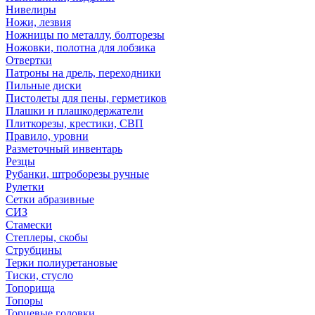
Нивелиры
Ножи, лезвия
Ножницы по металлу, болторезы
Ножовки, полотна для лобзика
Отвертки
Патроны на дрель, переходники
Пильные диски
Пистолеты для пены, герметиков
Плашки и плашкодержатели
Плиткорезы, крестики, СВП
Правило, уровни
Разметочный инвентарь
Резцы
Рубанки, штроборезы ручные
Рулетки
Сетки абразивные
СИЗ
Стамески
Степлеры, скобы
Струбцины
Терки полиуретановые
Тиски, стусло
Топорища
Топоры
Торцевые головки