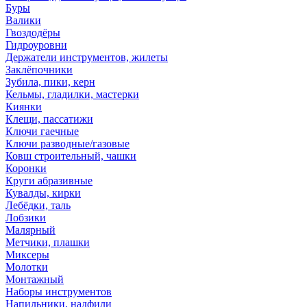
Буры
Валики
Гвоздодёры
Гидроуровни
Держатели инструментов, жилеты
Заклёпочники
Зубила, пики, керн
Кельмы, гладилки, мастерки
Киянки
Клещи, пассатижи
Ключи гаечные
Ключи разводные/газовые
Ковш строительный, чашки
Коронки
Круги абразивные
Кувалды, кирки
Лебёдки, таль
Лобзики
Малярный
Метчики, плашки
Миксеры
Молотки
Монтажный
Наборы инструментов
Напильники, надфили