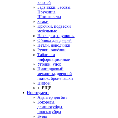
ключей
Задвижки, Засовы,
Пружины,
Шпингалеты
Замки
Крючки, подвески
мебельные
Накладки, прушины
Обивка для дверей
Петли, доводчики
Ручки, защёлки
Таблички
информационные
Уголки, упор
Цилиндровый
механизм, дверной
глазок, бронечашки
Цифры
+ ЕЩЕ
Инструмент
Адаптер для бит
Бокорезы,
длинногубцы,
плоскогубцы
Буры