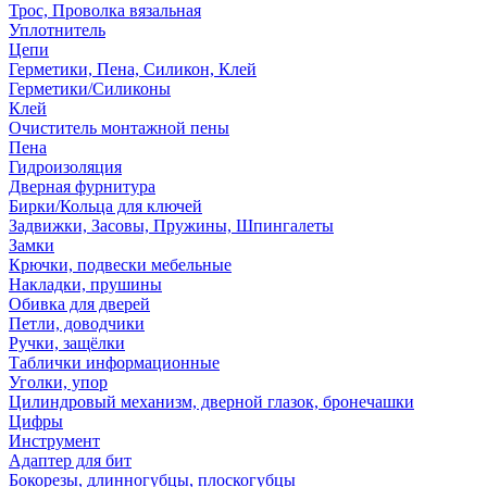
Трос, Проволка вязальная
Уплотнитель
Цепи
Герметики, Пена, Силикон, Клей
Герметики/Силиконы
Клей
Очиститель монтажной пены
Пена
Гидроизоляция
Дверная фурнитура
Бирки/Кольца для ключей
Задвижки, Засовы, Пружины, Шпингалеты
Замки
Крючки, подвески мебельные
Накладки, прушины
Обивка для дверей
Петли, доводчики
Ручки, защёлки
Таблички информационные
Уголки, упор
Цилиндровый механизм, дверной глазок, бронечашки
Цифры
Инструмент
Адаптер для бит
Бокорезы, длинногубцы, плоскогубцы