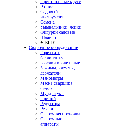
Приствольные круги
Разное
Садовый
инструмент
Семена
Умывальники, лейки
Фигурки садовые
Шланги
+ ЕЩЕ
Сварочное оборудование
Горелки к
баллончику
горелки кровельные
Зажимы, клеммы,
держатели
Манометры
Маска сварщика,
стёкла
Мундштуки
Припой
Редуктора
Резаки
Сварочная проволка
Сварочные
аппараты