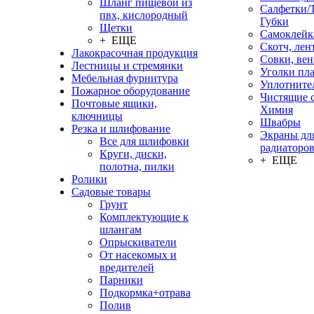
Шланг пищевой из
Салфетки/
пвх, кислородный
Губки
Щетки
Самоклейк
+ ЕЩЕ
Скотч, лен
Лакокрасочная продукция
Совки, ве
Лестницы и стремянки
Уголки пл
Мебельная фурнитура
Уплотните
Пожарное оборудование
Чистящие с
Почтовые ящики,
Химия
ключницы
Швабры
Резка и шлифование
Экраны дл
Все для шлифовки
радиаторо
Круги, диски,
+ ЕЩЕ
полотна, пилки
Ролики
Садовые товары
Грунт
Комплектующие к
шлангам
Опрыскиватели
От насекомых и
вредителей
Парники
Подкормка+отрава
Полив