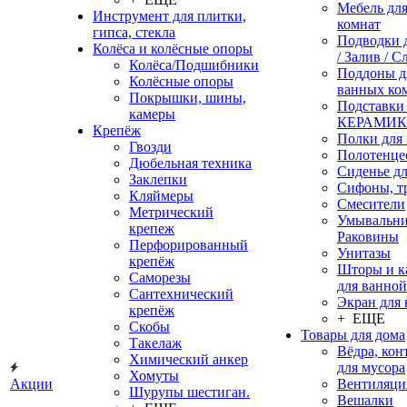
Мебель дл
Инструмент для плитки,
комнат
гипса, стекла
Подводки 
Колёса и колёсные опоры
/ Залив / С
Колёса/Подшибники
Поддоны д
Колёсные опоры
ванных ко
Покрышки, шины,
Подставки
камеры
КЕРАМИ
Крепёж
Полки для
Гвозди
Полотенце
Дюбельная техника
Сиденье дл
Заклепки
Сифоны, т
Кляймеры
Смесители
Метрический
Умывальни
крепеж
Раковины
Перфорированный
Унитазы
крепёж
Шторы и к
Саморезы
для ванной
Сантехнический
Экран для
крепёж
+ ЕЩЕ
Скобы
Товары для дома
Такелаж
Вёдра, ко
Химический анкер
для мусора
Хомуты
Акции
Вентиляци
Шурупы шестиган.
Вешалки