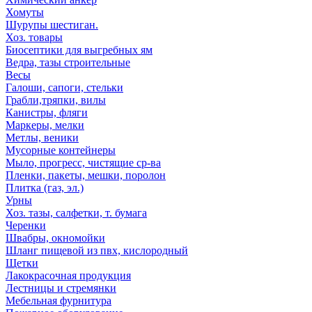
Хомуты
Шурупы шестиган.
Хоз. товары
Биосептики для выгребных ям
Ведра, тазы строительные
Весы
Галоши, сапоги, стельки
Грабли,тряпки, вилы
Канистры, фляги
Маркеры, мелки
Метлы, веники
Мусорные контейнеры
Мыло, прогресс, чистящие ср-ва
Пленки, пакеты, мешки, поролон
Плитка (газ, эл.)
Урны
Хоз. тазы, салфетки, т. бумага
Черенки
Швабры, окномойки
Шланг пищевой из пвх, кислородный
Щетки
Лакокрасочная продукция
Лестницы и стремянки
Мебельная фурнитура