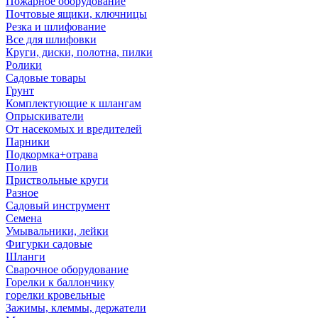
Пожарное оборудование
Почтовые ящики, ключницы
Резка и шлифование
Все для шлифовки
Круги, диски, полотна, пилки
Ролики
Садовые товары
Грунт
Комплектующие к шлангам
Опрыскиватели
От насекомых и вредителей
Парники
Подкормка+отрава
Полив
Приствольные круги
Разное
Садовый инструмент
Семена
Умывальники, лейки
Фигурки садовые
Шланги
Сварочное оборудование
Горелки к баллончику
горелки кровельные
Зажимы, клеммы, держатели