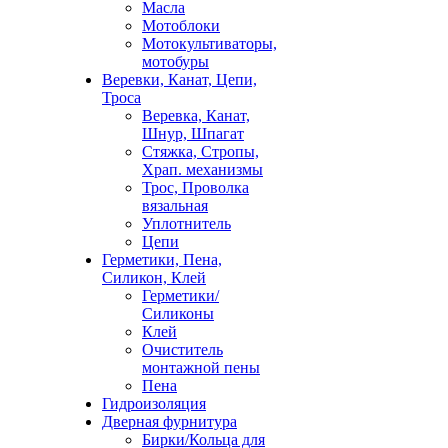
Масла
Мотоблоки
Мотокультиваторы,
мотобуры
Веревки, Канат, Цепи,
Троса
Веревка, Канат,
Шнур, Шпагат
Стяжка, Стропы,
Храп. механизмы
Трос, Проволка
вязальная
Уплотнитель
Цепи
Герметики, Пена,
Силикон, Клей
Герметики/
Силиконы
Клей
Очиститель
монтажной пены
Пена
Гидроизоляция
Дверная фурнитура
Бирки/Кольца для