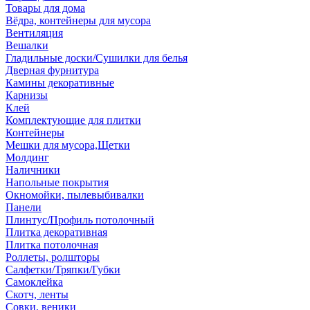
Товары для дома
Вёдра, контейнеры для мусора
Вентиляция
Вешалки
Гладильные доски/Сушилки для белья
Дверная фурнитура
Камины декоративные
Карнизы
Клей
Комплектующие для плитки
Контейнеры
Мешки для мусора,Щетки
Молдинг
Наличники
Напольные покрытия
Окномойки, пылевыбивалки
Панели
Плинтус/Профиль потолочный
Плитка декоративная
Плитка потолочная
Роллеты, ролшторы
Салфетки/Тряпки/Губки
Самоклейка
Скотч, ленты
Совки, веники