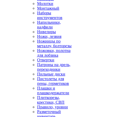
Молотки
Монтажный
Наборы
инструментов
Напильники,
надфили
Нивелиры
Ножи, лезвия
Ножницы по
металлу, болторезы
Ножовки, полотна
для лобзика
Отвертки
Патроны на дрель,
переходники
Пильные диски
Пистолеты для
пены, герметиков
Плашки и
плашкодержатели
Плиткорезы,
крестики, СВП
Правило, уровни
Разметочный
инвентарь