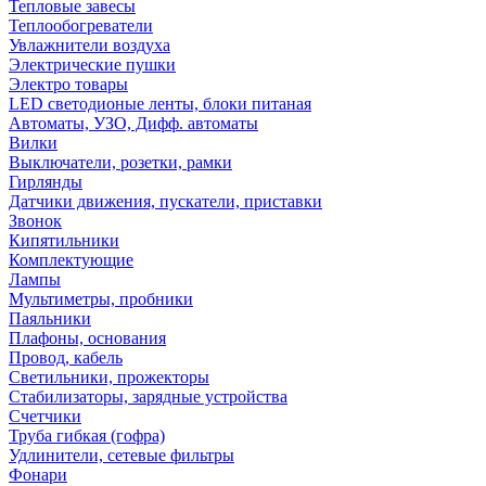
Тепловые завесы
Теплообогреватели
Увлажнители воздуха
Электрические пушки
Электро товары
LED светодионые ленты, блоки питаная
Автоматы, УЗО, Дифф. автоматы
Вилки
Выключатели, розетки, рамки
Гирлянды
Датчики движения, пускатели, приставки
Звонок
Кипятильники
Комплектующие
Лампы
Мультиметры, пробники
Паяльники
Плафоны, основания
Провод, кабель
Светильники, прожекторы
Стабилизаторы, зарядные устройства
Счетчики
Труба гибкая (гофра)
Удлинители, сетевые фильтры
Фонари