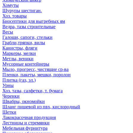
Хомуты
Шурупы шестиган.
Хоз. товары
Биосептики для выгребных ям
Ведра, тазы строительные
Весы
Галоши, сапоги, стельки
Грабли,тряпки, вилы
Канистры, фляги
Маркеры, мелки
Метлы, веники
Мусорные контейнеры
Мыло, прогресс, чистящие ср-ва
Пленки, пакеты, мешки, поролон
Плитка (газ, эл.)
Урны
Хоз. тазы, салфетки, т. бумага
Черенки
Швабры, окномойки
Шланг пищевой из пвх, кислородный
Щетки
Лакокрасочная продукция
Лестницы и стремянки
Мебельная фурнитура