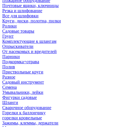
Пожарное оборудование
Почтовые ящики, ключницы
Резка и шлифование
Все для шлифовки
Круги, диски, полотна, пилки
Ролики
Садовые товары
Грунт
Комплектующие к шлангам
Опрыскиватели
От насекомых и вредителей
Парники
Подкормка+отрава
Полив
Приствольные круги
Разное
Садовый инструмент
Семена
Умывальники, лейки
Фигурки садовые
Шланги
Сварочное оборудование
Горелки к баллончику
горелки кровельные
Зажимы, клеммы, держатели