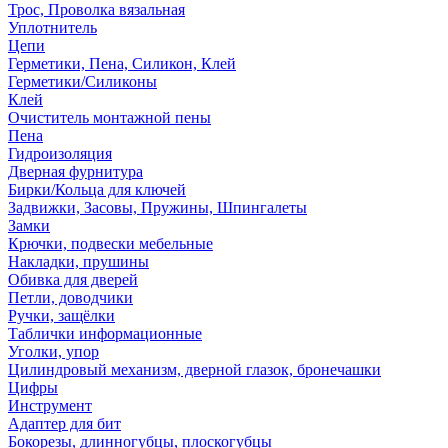
Трос, Проволка вязальная
Уплотнитель
Цепи
Герметики, Пена, Силикон, Клей
Герметики/Силиконы
Клей
Очиститель монтажной пены
Пена
Гидроизоляция
Дверная фурнитура
Бирки/Кольца для ключей
Задвижки, Засовы, Пружины, Шпингалеты
Замки
Крючки, подвески мебельные
Накладки, прушины
Обивка для дверей
Петли, доводчики
Ручки, защёлки
Таблички информационные
Уголки, упор
Цилиндровый механизм, дверной глазок, бронечашки
Цифры
Инструмент
Адаптер для бит
Бокорезы, длинногубцы, плоскогубцы