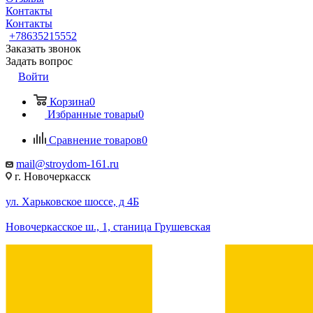
Контакты
Контакты
+78635215552
Заказать звонок
Задать вопрос
Войти
Корзина
0
Избранные товары
0
Сравнение товаров
0
mail@stroydom-161.ru
г. Новочеркасск
ул. Харьковское шоссе, д 4Б
Новочеркасское ш., 1, станица Грушевская