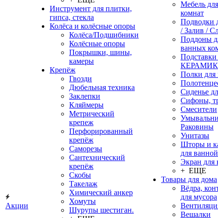
Мебель дл
Инструмент для плитки,
комнат
гипса, стекла
Подводки 
Колёса и колёсные опоры
/ Залив / С
Колёса/Подшибники
Поддоны д
Колёсные опоры
ванных ко
Покрышки, шины,
Подставки
камеры
КЕРАМИ
Крепёж
Полки для
Гвозди
Полотенце
Дюбельная техника
Сиденье дл
Заклепки
Сифоны, т
Кляймеры
Смесители
Метрический
Умывальни
крепеж
Раковины
Перфорированный
Унитазы
крепёж
Шторы и к
Саморезы
для ванной
Сантехнический
Экран для
крепёж
+ ЕЩЕ
Скобы
Товары для дома
Такелаж
Вёдра, ко
Химический анкер
для мусора
Хомуты
Акции
Вентиляци
Шурупы шестиган.
Вешалки