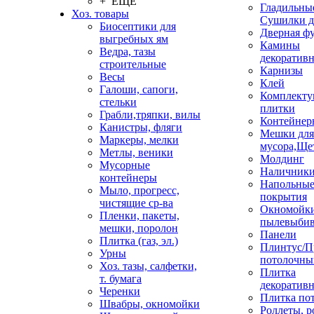
+ ЕЩЕ
Гладильные
Хоз. товары
Сушилки д
Биосептики для
Дверная ф
выгребных ям
Камины
Ведра, тазы
декоратив
строительные
Карнизы
Весы
Клей
Галоши, сапоги,
Комплекту
стельки
плитки
Грабли,тряпки, вилы
Контейнер
Канистры, фляги
Мешки для
Маркеры, мелки
мусора,Ще
Метлы, веники
Молдинг
Мусорные
Наличник
контейнеры
Напольны
Мыло, прогресс,
покрытия
чистящие ср-ва
Окномойки
Пленки, пакеты,
пылевыбив
мешки, поролон
Панели
Плитка (газ, эл.)
Плинтус/П
Урны
потолочны
Хоз. тазы, салфетки,
Плитка
т. бумага
декоративн
Черенки
Плитка по
Швабры, окномойки
Роллеты, 