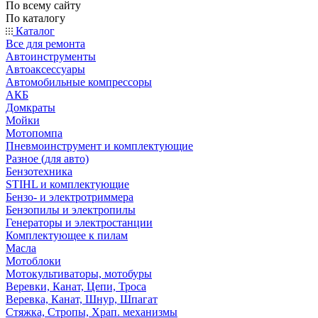
По всему сайту
По каталогу
Каталог
Все для ремонта
Автоинструменты
Автоаксессуары
Автомобильные компрессоры
АКБ
Домкраты
Мойки
Мотопомпа
Пневмоинструмент и комплектующие
Разное (для авто)
Бензотехника
STIHL и комплектующие
Бензо- и электротриммера
Бензопилы и электропилы
Генераторы и электростанции
Комплектующее к пилам
Масла
Мотоблоки
Мотокультиваторы, мотобуры
Веревки, Канат, Цепи, Троса
Веревка, Канат, Шнур, Шпагат
Стяжка, Стропы, Храп. механизмы