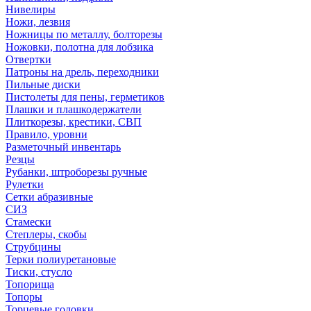
Нивелиры
Ножи, лезвия
Ножницы по металлу, болторезы
Ножовки, полотна для лобзика
Отвертки
Патроны на дрель, переходники
Пильные диски
Пистолеты для пены, герметиков
Плашки и плашкодержатели
Плиткорезы, крестики, СВП
Правило, уровни
Разметочный инвентарь
Резцы
Рубанки, штроборезы ручные
Рулетки
Сетки абразивные
СИЗ
Стамески
Степлеры, скобы
Струбцины
Терки полиуретановые
Тиски, стусло
Топорища
Топоры
Торцевые головки