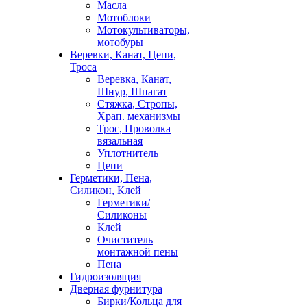
Масла
Мотоблоки
Мотокультиваторы,
мотобуры
Веревки, Канат, Цепи,
Троса
Веревка, Канат,
Шнур, Шпагат
Стяжка, Стропы,
Храп. механизмы
Трос, Проволка
вязальная
Уплотнитель
Цепи
Герметики, Пена,
Силикон, Клей
Герметики/
Силиконы
Клей
Очиститель
монтажной пены
Пена
Гидроизоляция
Дверная фурнитура
Бирки/Кольца для