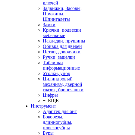
ключей
Задвижки, Засовы,
Пружины,
Шпингалеты
Замки
Крючки, подвески
мебельные
Накладки, прушины
Обивка для дверей
Петли, доводчики
Ручки, защёлки
Таблички
информационные
Уголки, упор
Цилиндровый
механизм, дверной
глазок, бронечашки
Цифры
+ ЕЩЕ
Инструмент
Адаптер для бит
Бокорезы,
длинногубцы,
плоскогубцы
Буры