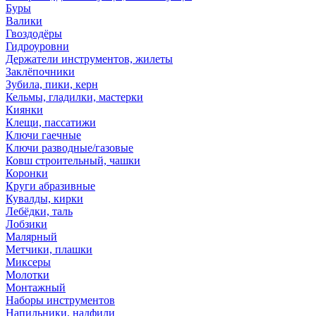
Буры
Валики
Гвоздодёры
Гидроуровни
Держатели инструментов, жилеты
Заклёпочники
Зубила, пики, керн
Кельмы, гладилки, мастерки
Киянки
Клещи, пассатижи
Ключи гаечные
Ключи разводные/газовые
Ковш строительный, чашки
Коронки
Круги абразивные
Кувалды, кирки
Лебёдки, таль
Лобзики
Малярный
Метчики, плашки
Миксеры
Молотки
Монтажный
Наборы инструментов
Напильники, надфили