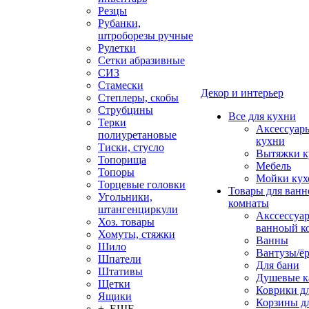
Резцы
Рубанки,
штроборезы ручные
Рулетки
Сетки абразивные
СИЗ
Стамески
Декор и интерьер
Степлеры, скобы
Струбцины
Все для кухни
Терки
Аксессуар
полиуретановые
кухни
Тиски, стусло
Вытяжки к
Топорища
Мебель
Топоры
Мойки кух
Торцевые головки
Товары для ванн
Угольники,
комнаты
штангенциркули
Акссессуа
Хоз. товары
ванноый к
Хомуты, стяжки
Ванны
Шило
Вантузы/ё
Шпатели
Для бани
Штативы
Душевые 
Щетки
Коврики д
Ящики
Корзины дл
+ ЕЩЕ