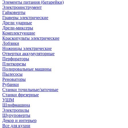
Элементы питания (батарейки)
Электроинструмент
Гайковерты
Граверы электрические
Дрели ударные
Дрели-миксеры
Комплектующие
Краскопульты электрические
Лобзики
Ножницы электрические
Отвертки аккумуляторные
Перфораторы
Плиткорезы
Полировальные машины
Пылесосы
Реноваторы
Рубанки
Станки точильные/заточные
Станки фрезерные
УШМ
Шлифмашина
Электропилы
Шуруповерты
Декор и интерьер
Все для кухни