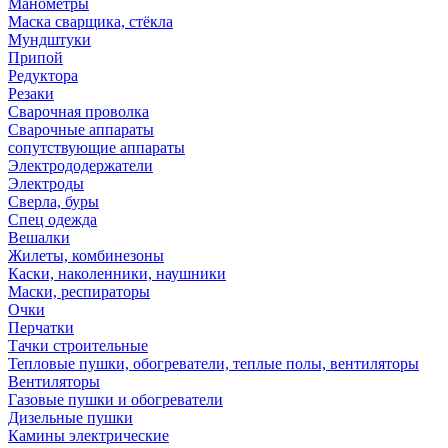
Манометры
Маска сварщика, стёкла
Мундштуки
Припой
Редуктора
Резаки
Сварочная проволка
Сварочные аппараты
сопутствующие аппараты
Электрододержатели
Электроды
Сверла, буры
Спец одежда
Вешалки
Жилеты, комбинезоны
Каски, наколенники, наушники
Маски, респираторы
Очки
Перчатки
Тачки строительные
Тепловые пушки, обогреватели, теплые полы, вентиляторы
Вентиляторы
Газовые пушки и обогреватели
Дизельные пушки
Камины электрические