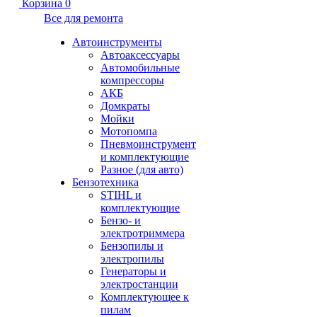
Корзина
0
Все для ремонта
Автоинструменты
Автоаксессуары
Автомобильные
компрессоры
АКБ
Домкраты
Мойки
Мотопомпа
Пневмоинструмент
и комплектующие
Разное (для авто)
Бензотехника
STIHL и
комплектующие
Бензо- и
электротриммера
Бензопилы и
электропилы
Генераторы и
электростанции
Комплектующее к
пилам