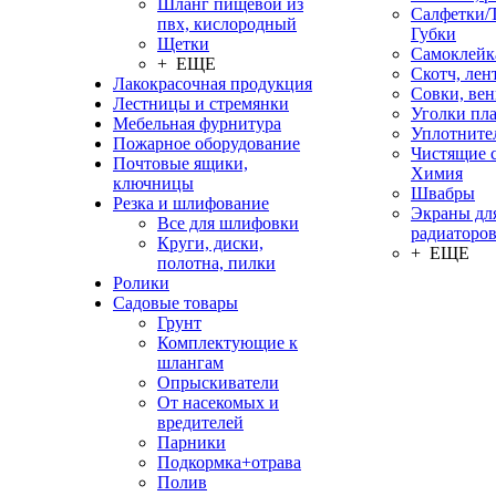
Шланг пищевой из
Салфетки/
пвх, кислородный
Губки
Щетки
Самоклейк
+ ЕЩЕ
Скотч, лен
Лакокрасочная продукция
Совки, ве
Лестницы и стремянки
Уголки пл
Мебельная фурнитура
Уплотните
Пожарное оборудование
Чистящие с
Почтовые ящики,
Химия
ключницы
Швабры
Резка и шлифование
Экраны дл
Все для шлифовки
радиаторо
Круги, диски,
+ ЕЩЕ
полотна, пилки
Ролики
Садовые товары
Грунт
Комплектующие к
шлангам
Опрыскиватели
От насекомых и
вредителей
Парники
Подкормка+отрава
Полив