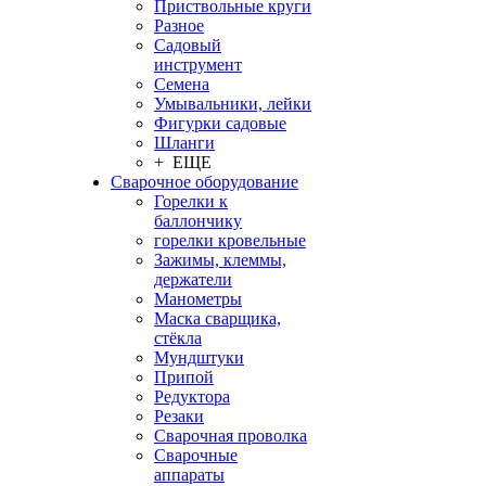
Приствольные круги
Разное
Садовый
инструмент
Семена
Умывальники, лейки
Фигурки садовые
Шланги
+ ЕЩЕ
Сварочное оборудование
Горелки к
баллончику
горелки кровельные
Зажимы, клеммы,
держатели
Манометры
Маска сварщика,
стёкла
Мундштуки
Припой
Редуктора
Резаки
Сварочная проволка
Сварочные
аппараты