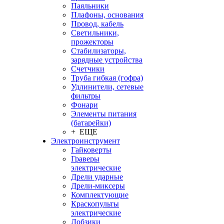
Паяльники
Плафоны, основания
Провод, кабель
Светильники,
прожекторы
Стабилизаторы,
зарядные устройства
Счетчики
Труба гибкая (гофра)
Удлинители, сетевые
фильтры
Фонари
Элементы питания
(батарейки)
+ ЕЩЕ
Электроинструмент
Гайковерты
Граверы
электрические
Дрели ударные
Дрели-миксеры
Комплектующие
Краскопульты
электрические
Лобзики