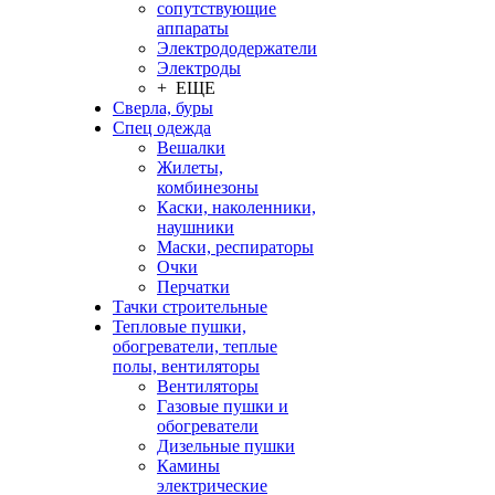
сопутствующие
аппараты
Электрододержатели
Электроды
+ ЕЩЕ
Сверла, буры
Спец одежда
Вешалки
Жилеты,
комбинезоны
Каски, наколенники,
наушники
Маски, респираторы
Очки
Перчатки
Тачки строительные
Тепловые пушки,
обогреватели, теплые
полы, вентиляторы
Вентиляторы
Газовые пушки и
обогреватели
Дизельные пушки
Камины
электрические