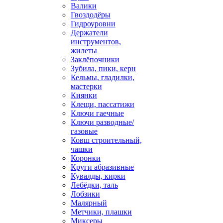
Валики
Гвоздодёры
Гидроуровни
Держатели
инструментов,
жилеты
Заклёпочники
Зубила, пики, керн
Кельмы, гладилки,
мастерки
Киянки
Клещи, пассатижи
Ключи гаечные
Ключи разводные/
газовые
Ковш строительный,
чашки
Коронки
Круги абразивные
Кувалды, кирки
Лебёдки, таль
Лобзики
Малярный
Метчики, плашки
Миксеры