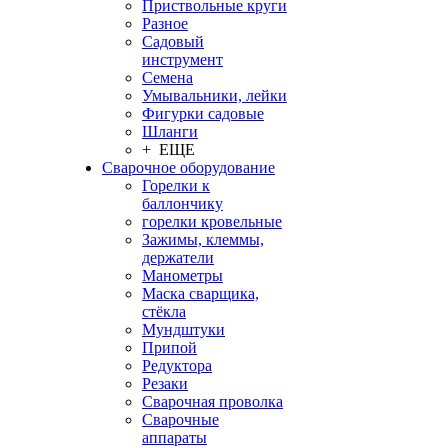
Приствольные круги
Разное
Садовый
инструмент
Семена
Умывальники, лейки
Фигурки садовые
Шланги
+ ЕЩЕ
Сварочное оборудование
Горелки к
баллончику
горелки кровельные
Зажимы, клеммы,
держатели
Манометры
Маска сварщика,
стёкла
Мундштуки
Припой
Редуктора
Резаки
Сварочная проволка
Сварочные
аппараты