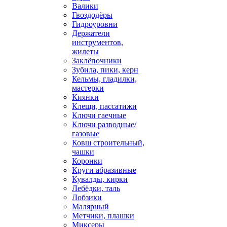
Валики
Гвоздодёры
Гидроуровни
Держатели
инструментов,
жилеты
Заклёпочники
Зубила, пики, керн
Кельмы, гладилки,
мастерки
Киянки
Клещи, пассатижи
Ключи гаечные
Ключи разводные/
газовые
Ковш строительный,
чашки
Коронки
Круги абразивные
Кувалды, кирки
Лебёдки, таль
Лобзики
Малярный
Метчики, плашки
Миксеры