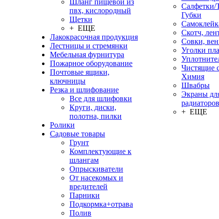
Шланг пищевой из
Салфетки/
пвх, кислородный
Губки
Щетки
Самоклейк
+ ЕЩЕ
Скотч, лен
Лакокрасочная продукция
Совки, ве
Лестницы и стремянки
Уголки пл
Мебельная фурнитура
Уплотните
Пожарное оборудование
Чистящие с
Почтовые ящики,
Химия
ключницы
Швабры
Резка и шлифование
Экраны дл
Все для шлифовки
радиаторо
Круги, диски,
+ ЕЩЕ
полотна, пилки
Ролики
Садовые товары
Грунт
Комплектующие к
шлангам
Опрыскиватели
От насекомых и
вредителей
Парники
Подкормка+отрава
Полив