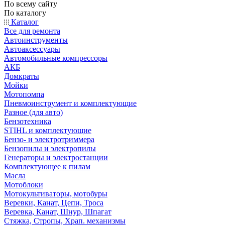
По всему сайту
По каталогу
Каталог
Все для ремонта
Автоинструменты
Автоаксессуары
Автомобильные компрессоры
АКБ
Домкраты
Мойки
Мотопомпа
Пневмоинструмент и комплектующие
Разное (для авто)
Бензотехника
STIHL и комплектующие
Бензо- и электротриммера
Бензопилы и электропилы
Генераторы и электростанции
Комплектующее к пилам
Масла
Мотоблоки
Мотокультиваторы, мотобуры
Веревки, Канат, Цепи, Троса
Веревка, Канат, Шнур, Шпагат
Стяжка, Стропы, Храп. механизмы