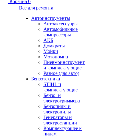
Корзина
0
Все для ремонта
Автоинструменты
Автоаксессуары
Автомобильные
компрессоры
АКБ
Домкраты
Мойки
Мотопомпа
Пневмоинструмент
и комплектующие
Разное (для авто)
Бензотехника
STIHL и
комплектующие
Бензо- и
электротриммера
Бензопилы и
электропилы
Генераторы и
электростанции
Комплектующее к
пилам