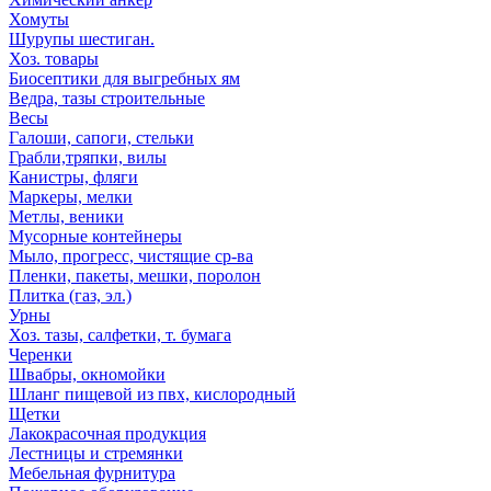
Хомуты
Шурупы шестиган.
Хоз. товары
Биосептики для выгребных ям
Ведра, тазы строительные
Весы
Галоши, сапоги, стельки
Грабли,тряпки, вилы
Канистры, фляги
Маркеры, мелки
Метлы, веники
Мусорные контейнеры
Мыло, прогресс, чистящие ср-ва
Пленки, пакеты, мешки, поролон
Плитка (газ, эл.)
Урны
Хоз. тазы, салфетки, т. бумага
Черенки
Швабры, окномойки
Шланг пищевой из пвх, кислородный
Щетки
Лакокрасочная продукция
Лестницы и стремянки
Мебельная фурнитура