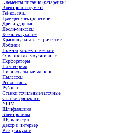
Элементы питания (батарейки)
Электроинструмент
Гайковерты
Граверы электрические
Дрели ударные
Дрели-миксеры
Комплектующие
Краскопульты электрические
Лобзики
Ножницы электрические
Отвертки аккумуляторные
Перфораторы
Плиткорезы
Полировальные машины
Пылесосы
Реноваторы
Рубанки
Станки точильные/заточные
Станки фрезерные
УШМ
Шлифмашина
Электропилы
Шуруповерты
Декор и интерьер
Все для кухни