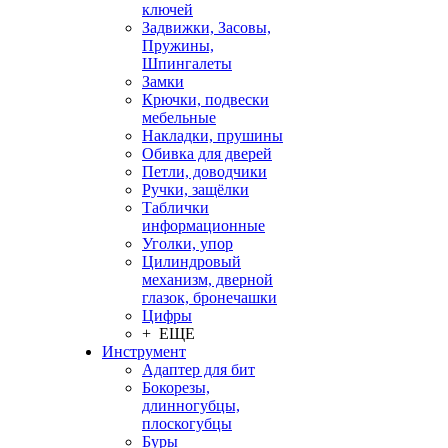
ключей
Задвижки, Засовы,
Пружины,
Шпингалеты
Замки
Крючки, подвески
мебельные
Накладки, прушины
Обивка для дверей
Петли, доводчики
Ручки, защёлки
Таблички
информационные
Уголки, упор
Цилиндровый
механизм, дверной
глазок, бронечашки
Цифры
+ ЕЩЕ
Инструмент
Адаптер для бит
Бокорезы,
длинногубцы,
плоскогубцы
Буры