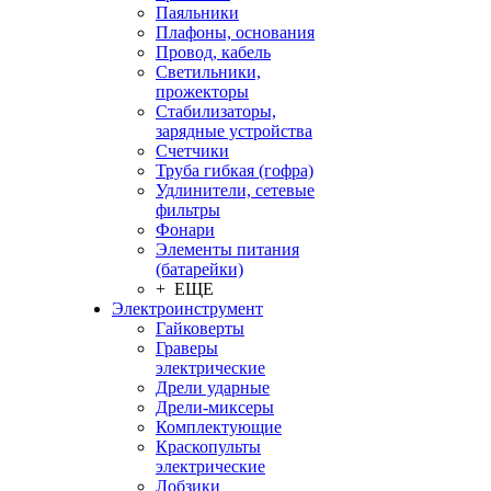
Паяльники
Плафоны, основания
Провод, кабель
Светильники,
прожекторы
Стабилизаторы,
зарядные устройства
Счетчики
Труба гибкая (гофра)
Удлинители, сетевые
фильтры
Фонари
Элементы питания
(батарейки)
+ ЕЩЕ
Электроинструмент
Гайковерты
Граверы
электрические
Дрели ударные
Дрели-миксеры
Комплектующие
Краскопульты
электрические
Лобзики