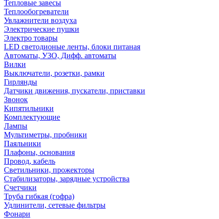
Тепловые завесы
Теплообогреватели
Увлажнители воздуха
Электрические пушки
Электро товары
LED светодионые ленты, блоки питаная
Автоматы, УЗО, Дифф. автоматы
Вилки
Выключатели, розетки, рамки
Гирлянды
Датчики движения, пускатели, приставки
Звонок
Кипятильники
Комплектующие
Лампы
Мультиметры, пробники
Паяльники
Плафоны, основания
Провод, кабель
Светильники, прожекторы
Стабилизаторы, зарядные устройства
Счетчики
Труба гибкая (гофра)
Удлинители, сетевые фильтры
Фонари