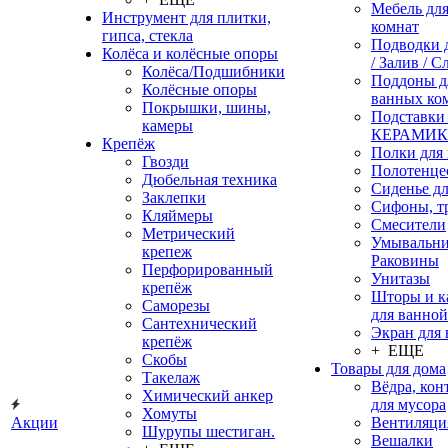
Мебель дл
Инструмент для плитки,
комнат
гипса, стекла
Подводки 
Колёса и колёсные опоры
/ Залив / С
Колёса/Подшибники
Поддоны д
Колёсные опоры
ванных ко
Покрышки, шины,
Подставки
камеры
КЕРАМИ
Крепёж
Полки для
Гвозди
Полотенце
Дюбельная техника
Сиденье дл
Заклепки
Сифоны, т
Кляймеры
Смесители
Метрический
Умывальни
крепеж
Раковины
Перфорированный
Унитазы
крепёж
Шторы и к
Саморезы
для ванной
Сантехнический
Экран для
крепёж
+ ЕЩЕ
Скобы
Товары для дома
Такелаж
Вёдра, ко
Химический анкер
для мусора
Хомуты
Акции
Вентиляци
Шурупы шестиган.
Вешалки