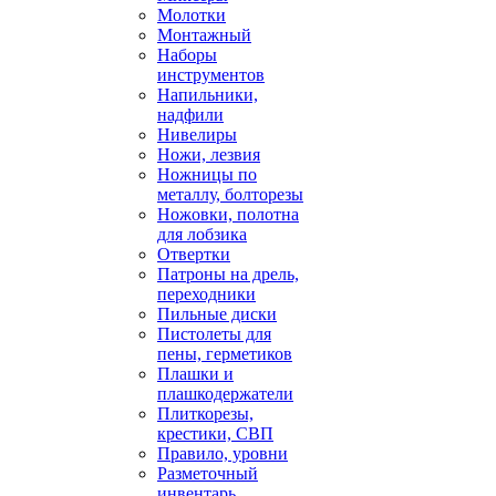
Молотки
Монтажный
Наборы
инструментов
Напильники,
надфили
Нивелиры
Ножи, лезвия
Ножницы по
металлу, болторезы
Ножовки, полотна
для лобзика
Отвертки
Патроны на дрель,
переходники
Пильные диски
Пистолеты для
пены, герметиков
Плашки и
плашкодержатели
Плиткорезы,
крестики, СВП
Правило, уровни
Разметочный
инвентарь