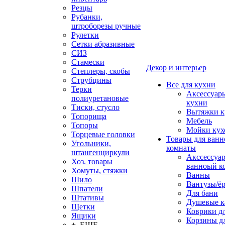
Резцы
Рубанки,
штроборезы ручные
Рулетки
Сетки абразивные
СИЗ
Стамески
Декор и интерьер
Степлеры, скобы
Струбцины
Все для кухни
Терки
Аксессуар
полиуретановые
кухни
Тиски, стусло
Вытяжки к
Топорища
Мебель
Топоры
Мойки кух
Торцевые головки
Товары для ванн
Угольники,
комнаты
штангенциркули
Акссессуа
Хоз. товары
ванноый к
Хомуты, стяжки
Ванны
Шило
Вантузы/ё
Шпатели
Для бани
Штативы
Душевые 
Щетки
Коврики д
Ящики
Корзины дл
+ ЕЩЕ