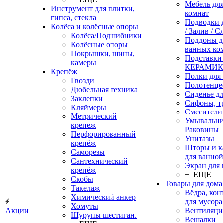
Мебель дл
Инструмент для плитки,
комнат
гипса, стекла
Подводки 
Колёса и колёсные опоры
/ Залив / С
Колёса/Подшибники
Поддоны д
Колёсные опоры
ванных ко
Покрышки, шины,
Подставки
камеры
КЕРАМИ
Крепёж
Полки для
Гвозди
Полотенце
Дюбельная техника
Сиденье дл
Заклепки
Сифоны, т
Кляймеры
Смесители
Метрический
Умывальни
крепеж
Раковины
Перфорированный
Унитазы
крепёж
Шторы и к
Саморезы
для ванной
Сантехнический
Экран для
крепёж
+ ЕЩЕ
Скобы
Товары для дома
Такелаж
Вёдра, ко
Химический анкер
для мусора
Хомуты
Акции
Вентиляци
Шурупы шестиган.
Вешалки