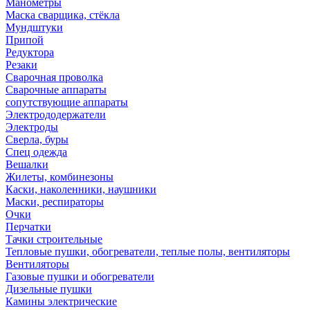
Манометры
Маска сварщика, стёкла
Мундштуки
Припой
Редуктора
Резаки
Сварочная проволка
Сварочные аппараты
сопутствующие аппараты
Электрододержатели
Электроды
Сверла, буры
Спец одежда
Вешалки
Жилеты, комбинезоны
Каски, наколенники, наушники
Маски, респираторы
Очки
Перчатки
Тачки строительные
Тепловые пушки, обогреватели, теплые полы, вентиляторы
Вентиляторы
Газовые пушки и обогреватели
Дизельные пушки
Камины электрические