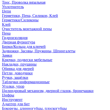
Трос, Проволка вязальная
Уплотнитель
Цепи
Герметики, Пена, Силикон, Клей
Герметики/Силиконы
Клей
Очиститель монтажной пены
Пена
Гидроизоляция
Дверная фурнитура
Бирки/Кольца для ключей
Задвижки, Засовы, Пружины, Шпингалеты
Замки
Крючки, подвески мебельные
Накладки, прушины
Обивка для дверей
Петли, доводчики
Ручки, защёлки
Таблички информационные
Уголки, упор
Цилиндровый механизм, дверной глазок, бронечашки
Цифры
Инструмент
Адаптер для бит
Бокорезы, длинногубцы, плоскогубцы