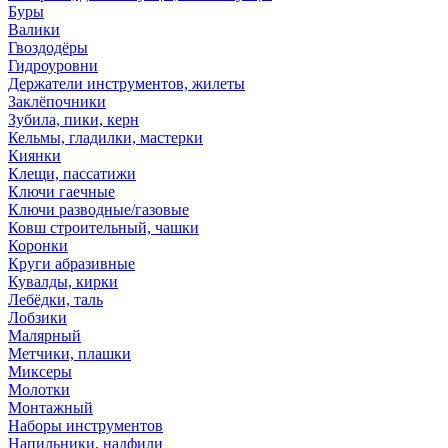
Буры
Валики
Гвоздодёры
Гидроуровни
Держатели инструментов, жилеты
Заклёпочники
Зубила, пики, керн
Кельмы, гладилки, мастерки
Киянки
Клещи, пассатижи
Ключи гаечные
Ключи разводные/газовые
Ковш строительный, чашки
Коронки
Круги абразивные
Кувалды, кирки
Лебёдки, таль
Лобзики
Малярный
Метчики, плашки
Миксеры
Молотки
Монтажный
Наборы инструментов
Напильники, надфили