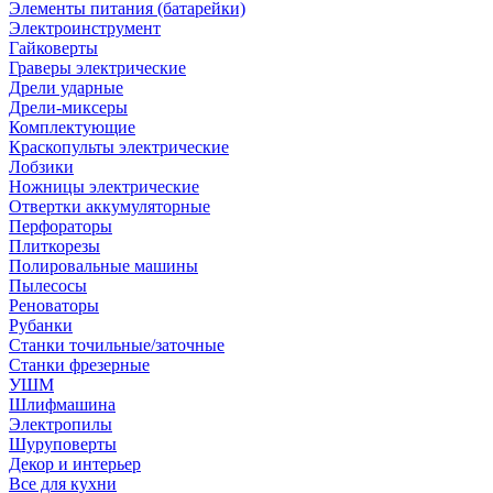
Элементы питания (батарейки)
Электроинструмент
Гайковерты
Граверы электрические
Дрели ударные
Дрели-миксеры
Комплектующие
Краскопульты электрические
Лобзики
Ножницы электрические
Отвертки аккумуляторные
Перфораторы
Плиткорезы
Полировальные машины
Пылесосы
Реноваторы
Рубанки
Станки точильные/заточные
Станки фрезерные
УШМ
Шлифмашина
Электропилы
Шуруповерты
Декор и интерьер
Все для кухни