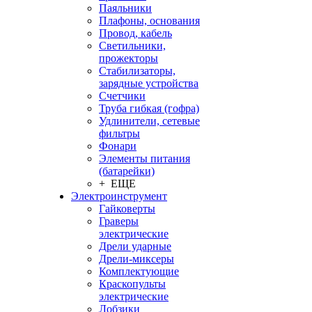
Паяльники
Плафоны, основания
Провод, кабель
Светильники,
прожекторы
Стабилизаторы,
зарядные устройства
Счетчики
Труба гибкая (гофра)
Удлинители, сетевые
фильтры
Фонари
Элементы питания
(батарейки)
+ ЕЩЕ
Электроинструмент
Гайковерты
Граверы
электрические
Дрели ударные
Дрели-миксеры
Комплектующие
Краскопульты
электрические
Лобзики