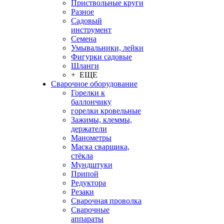
Приствольные круги
Разное
Садовый
инструмент
Семена
Умывальники, лейки
Фигурки садовые
Шланги
+ ЕЩЕ
Сварочное оборудование
Горелки к
баллончику
горелки кровельные
Зажимы, клеммы,
держатели
Манометры
Маска сварщика,
стёкла
Мундштуки
Припой
Редуктора
Резаки
Сварочная проволка
Сварочные
аппараты