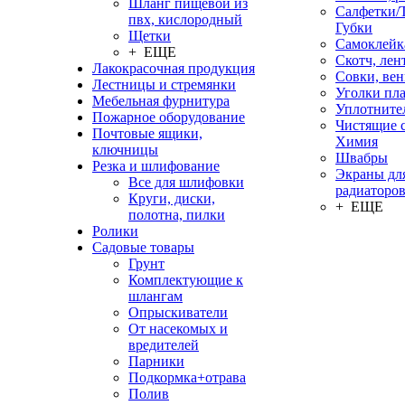
Шланг пищевой из
Салфетки/
пвх, кислородный
Губки
Щетки
Самоклейк
+ ЕЩЕ
Скотч, лен
Лакокрасочная продукция
Совки, ве
Лестницы и стремянки
Уголки пл
Мебельная фурнитура
Уплотните
Пожарное оборудование
Чистящие с
Почтовые ящики,
Химия
ключницы
Швабры
Резка и шлифование
Экраны дл
Все для шлифовки
радиаторо
Круги, диски,
+ ЕЩЕ
полотна, пилки
Ролики
Садовые товары
Грунт
Комплектующие к
шлангам
Опрыскиватели
От насекомых и
вредителей
Парники
Подкормка+отрава
Полив