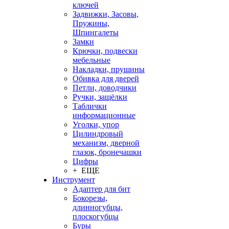
ключей
Задвижки, Засовы,
Пружины,
Шпингалеты
Замки
Крючки, подвески
мебельные
Накладки, прушины
Обивка для дверей
Петли, доводчики
Ручки, защёлки
Таблички
информационные
Уголки, упор
Цилиндровый
механизм, дверной
глазок, бронечашки
Цифры
+ ЕЩЕ
Инструмент
Адаптер для бит
Бокорезы,
длинногубцы,
плоскогубцы
Буры