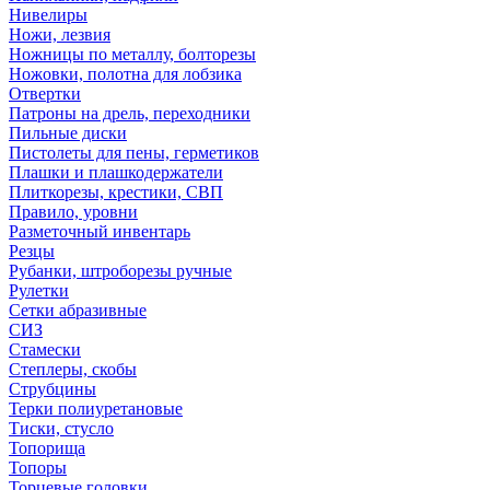
Нивелиры
Ножи, лезвия
Ножницы по металлу, болторезы
Ножовки, полотна для лобзика
Отвертки
Патроны на дрель, переходники
Пильные диски
Пистолеты для пены, герметиков
Плашки и плашкодержатели
Плиткорезы, крестики, СВП
Правило, уровни
Разметочный инвентарь
Резцы
Рубанки, штроборезы ручные
Рулетки
Сетки абразивные
СИЗ
Стамески
Степлеры, скобы
Струбцины
Терки полиуретановые
Тиски, стусло
Топорища
Топоры
Торцевые головки