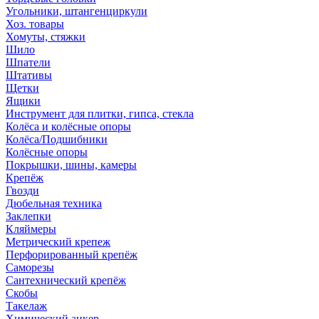
Угольники, штангенциркули
Хоз. товары
Хомуты, стяжки
Шило
Шпатели
Штативы
Щетки
Ящики
Инструмент для плитки, гипса, стекла
Колёса и колёсные опоры
Колёса/Подшибники
Колёсные опоры
Покрышки, шины, камеры
Крепёж
Гвозди
Дюбельная техника
Заклепки
Кляймеры
Метрический крепеж
Перфорированный крепёж
Саморезы
Сантехнический крепёж
Скобы
Такелаж
Химический анкер