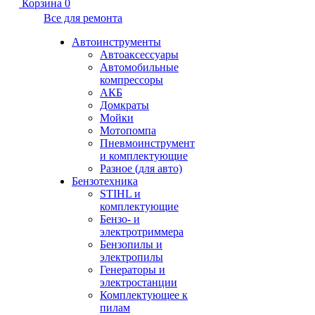
Корзина
0
Все для ремонта
Автоинструменты
Автоаксессуары
Автомобильные
компрессоры
АКБ
Домкраты
Мойки
Мотопомпа
Пневмоинструмент
и комплектующие
Разное (для авто)
Бензотехника
STIHL и
комплектующие
Бензо- и
электротриммера
Бензопилы и
электропилы
Генераторы и
электростанции
Комплектующее к
пилам