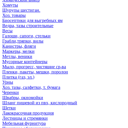
Хомуты
Шурупы шестиган.
Хоз. товары
Биосептики для выгребных ям
Ведра, тазы строительные
Весы
Галоши, сапоги, стельки
Грабли,тряпки, вилы
Канистры, фляги
Маркеры, мелки
Метлы, веники
Мусорные контейнеры
Мыло, прогресс, чистящие ср-ва
Пленки, пакеты, мешки, поролон
Плитка (газ, эл.)
Урны
Хоз. тазы, салфетки, т. бумага
Черенки
Швабры, окномойки
Шланг пищевой из пвх, кислородный
Щетки
Лакокрасочная продукция
Лестницы и стремянки
Мебельная фурнитура