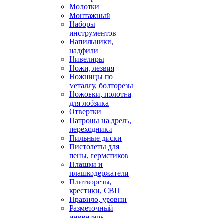
Молотки
Монтажный
Наборы
инструментов
Напильники,
надфили
Нивелиры
Ножи, лезвия
Ножницы по
металлу, болторезы
Ножовки, полотна
для лобзика
Отвертки
Патроны на дрель,
переходники
Пильные диски
Пистолеты для
пены, герметиков
Плашки и
плашкодержатели
Плиткорезы,
крестики, СВП
Правило, уровни
Разметочный
инвентарь