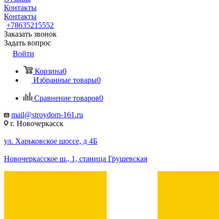
Контакты
Контакты
+78635215552
Заказать звонок
Задать вопрос
Войти
Корзина
0
Избранные товары
0
Сравнение товаров
0
mail@stroydom-161.ru
г. Новочеркасск
ул. Харьковское шоссе, д 4Б
Новочеркасское ш., 1, станица Грушевская