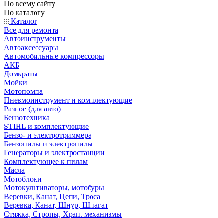
По всему сайту
По каталогу
Каталог
Все для ремонта
Автоинструменты
Автоаксессуары
Автомобильные компрессоры
АКБ
Домкраты
Мойки
Мотопомпа
Пневмоинструмент и комплектующие
Разное (для авто)
Бензотехника
STIHL и комплектующие
Бензо- и электротриммера
Бензопилы и электропилы
Генераторы и электростанции
Комплектующее к пилам
Масла
Мотоблоки
Мотокультиваторы, мотобуры
Веревки, Канат, Цепи, Троса
Веревка, Канат, Шнур, Шпагат
Стяжка, Стропы, Храп. механизмы