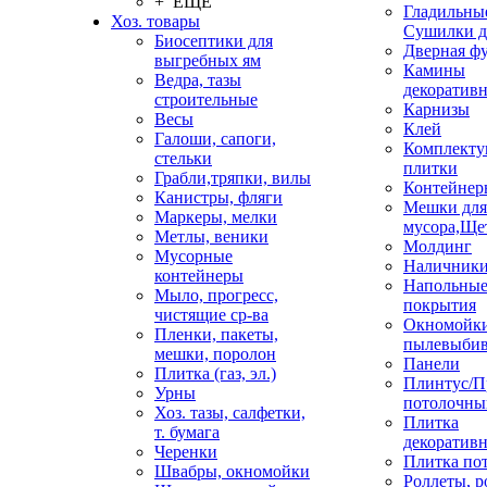
+ ЕЩЕ
Гладильные
Хоз. товары
Сушилки д
Биосептики для
Дверная ф
выгребных ям
Камины
Ведра, тазы
декоратив
строительные
Карнизы
Весы
Клей
Галоши, сапоги,
Комплекту
стельки
плитки
Грабли,тряпки, вилы
Контейнер
Канистры, фляги
Мешки для
Маркеры, мелки
мусора,Ще
Метлы, веники
Молдинг
Мусорные
Наличник
контейнеры
Напольны
Мыло, прогресс,
покрытия
чистящие ср-ва
Окномойки
Пленки, пакеты,
пылевыбив
мешки, поролон
Панели
Плитка (газ, эл.)
Плинтус/П
Урны
потолочны
Хоз. тазы, салфетки,
Плитка
т. бумага
декоративн
Черенки
Плитка по
Швабры, окномойки
Роллеты, 