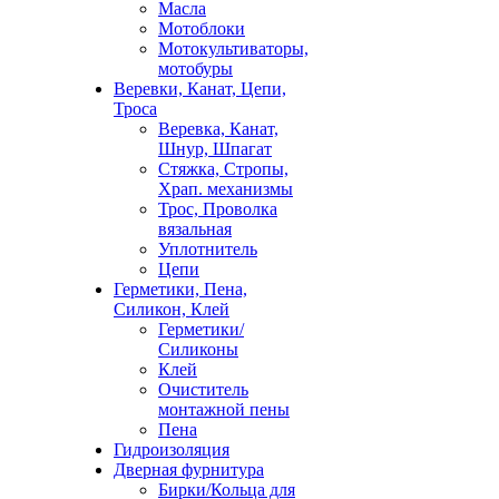
Масла
Мотоблоки
Мотокультиваторы,
мотобуры
Веревки, Канат, Цепи,
Троса
Веревка, Канат,
Шнур, Шпагат
Стяжка, Стропы,
Храп. механизмы
Трос, Проволка
вязальная
Уплотнитель
Цепи
Герметики, Пена,
Силикон, Клей
Герметики/
Силиконы
Клей
Очиститель
монтажной пены
Пена
Гидроизоляция
Дверная фурнитура
Бирки/Кольца для