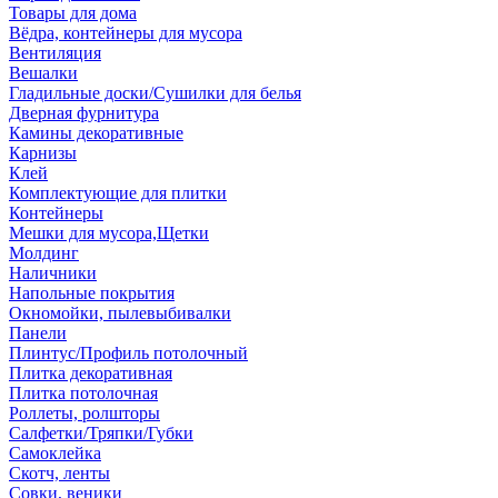
Товары для дома
Вёдра, контейнеры для мусора
Вентиляция
Вешалки
Гладильные доски/Сушилки для белья
Дверная фурнитура
Камины декоративные
Карнизы
Клей
Комплектующие для плитки
Контейнеры
Мешки для мусора,Щетки
Молдинг
Наличники
Напольные покрытия
Окномойки, пылевыбивалки
Панели
Плинтус/Профиль потолочный
Плитка декоративная
Плитка потолочная
Роллеты, ролшторы
Салфетки/Тряпки/Губки
Самоклейка
Скотч, ленты
Совки, веники