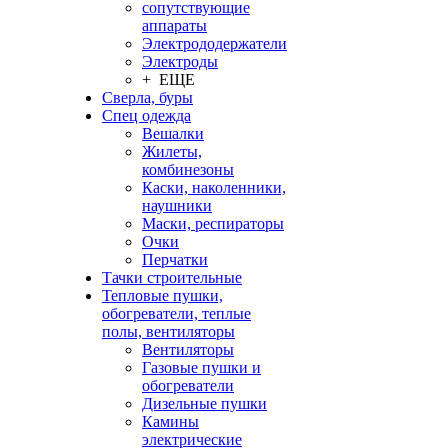
сопутствующие
аппараты
Электрододержатели
Электроды
+ ЕЩЕ
Сверла, буры
Спец одежда
Вешалки
Жилеты,
комбинезоны
Каски, наколенники,
наушники
Маски, респираторы
Очки
Перчатки
Тачки строительные
Тепловые пушки,
обогреватели, теплые
полы, вентиляторы
Вентиляторы
Газовые пушки и
обогреватели
Дизельные пушки
Камины
электрические