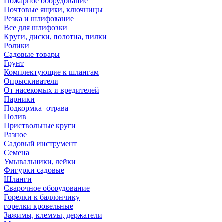
Пожарное оборудование
Почтовые ящики, ключницы
Резка и шлифование
Все для шлифовки
Круги, диски, полотна, пилки
Ролики
Садовые товары
Грунт
Комплектующие к шлангам
Опрыскиватели
От насекомых и вредителей
Парники
Подкормка+отрава
Полив
Приствольные круги
Разное
Садовый инструмент
Семена
Умывальники, лейки
Фигурки садовые
Шланги
Сварочное оборудование
Горелки к баллончику
горелки кровельные
Зажимы, клеммы, держатели