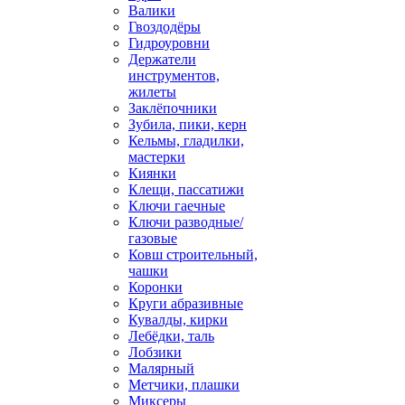
Валики
Гвоздодёры
Гидроуровни
Держатели
инструментов,
жилеты
Заклёпочники
Зубила, пики, керн
Кельмы, гладилки,
мастерки
Киянки
Клещи, пассатижи
Ключи гаечные
Ключи разводные/
газовые
Ковш строительный,
чашки
Коронки
Круги абразивные
Кувалды, кирки
Лебёдки, таль
Лобзики
Малярный
Метчики, плашки
Миксеры