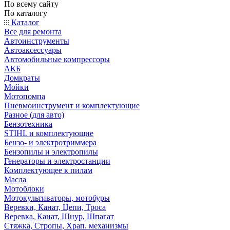
По всему сайту
По каталогу
Каталог
Все для ремонта
Автоинструменты
Автоаксессуары
Автомобильные компрессоры
АКБ
Домкраты
Мойки
Мотопомпа
Пневмоинструмент и комплектующие
Разное (для авто)
Бензотехника
STIHL и комплектующие
Бензо- и электротриммера
Бензопилы и электропилы
Генераторы и электростанции
Комплектующее к пилам
Масла
Мотоблоки
Мотокультиваторы, мотобуры
Веревки, Канат, Цепи, Троса
Веревка, Канат, Шнур, Шпагат
Стяжка, Стропы, Храп. механизмы