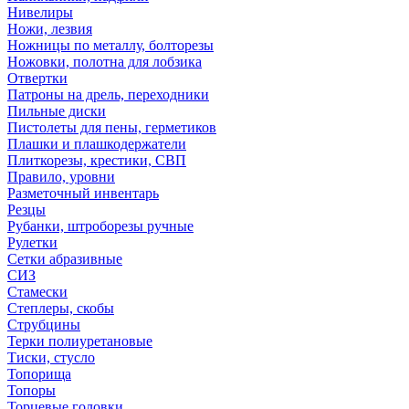
Нивелиры
Ножи, лезвия
Ножницы по металлу, болторезы
Ножовки, полотна для лобзика
Отвертки
Патроны на дрель, переходники
Пильные диски
Пистолеты для пены, герметиков
Плашки и плашкодержатели
Плиткорезы, крестики, СВП
Правило, уровни
Разметочный инвентарь
Резцы
Рубанки, штроборезы ручные
Рулетки
Сетки абразивные
СИЗ
Стамески
Степлеры, скобы
Струбцины
Терки полиуретановые
Тиски, стусло
Топорища
Топоры
Торцевые головки