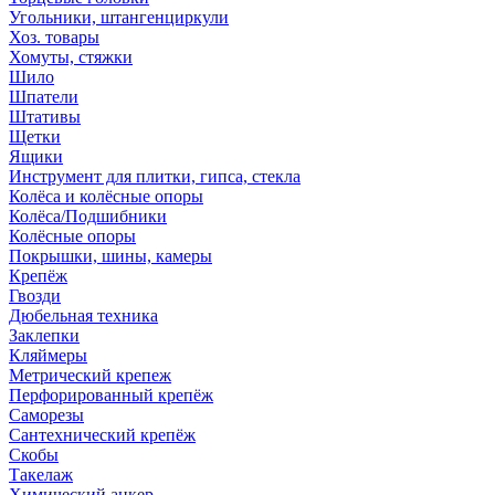
Угольники, штангенциркули
Хоз. товары
Хомуты, стяжки
Шило
Шпатели
Штативы
Щетки
Ящики
Инструмент для плитки, гипса, стекла
Колёса и колёсные опоры
Колёса/Подшибники
Колёсные опоры
Покрышки, шины, камеры
Крепёж
Гвозди
Дюбельная техника
Заклепки
Кляймеры
Метрический крепеж
Перфорированный крепёж
Саморезы
Сантехнический крепёж
Скобы
Такелаж
Химический анкер