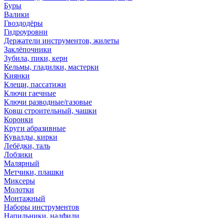
Буры
Валики
Гвоздодёры
Гидроуровни
Держатели инструментов, жилеты
Заклёпочники
Зубила, пики, керн
Кельмы, гладилки, мастерки
Киянки
Клещи, пассатижи
Ключи гаечные
Ключи разводные/газовые
Ковш строительный, чашки
Коронки
Круги абразивные
Кувалды, кирки
Лебёдки, таль
Лобзики
Малярный
Метчики, плашки
Миксеры
Молотки
Монтажный
Наборы инструментов
Напильники, надфили