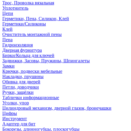
Трос, Проволка вязальная
Уплотнитель
Цепи
Герметики, Пена, Силикон, Клей
Герметики/Силиконы
Клей
Очиститель монтажной пены
Пена
Гидроизоляция
Дверная фурнитура
Бирки/Кольца для ключей
Задвижки, Засовы, Пружины, Шпингалеты
Замки
Крючки, подвески мебельные
Накладки, прушины
Обивка для дверей
Петли, доводчики
Ручки, защёлки
Таблички информационные
Уголки, упор
Цилиндровый механизм, дверной глазок, бронечашки
Цифры
Инструмент
Адаптер для бит
Бокорезы, длинногубцы, плоскогубцы