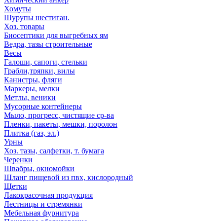
Хомуты
Шурупы шестиган.
Хоз. товары
Биосептики для выгребных ям
Ведра, тазы строительные
Весы
Галоши, сапоги, стельки
Грабли,тряпки, вилы
Канистры, фляги
Маркеры, мелки
Метлы, веники
Мусорные контейнеры
Мыло, прогресс, чистящие ср-ва
Пленки, пакеты, мешки, поролон
Плитка (газ, эл.)
Урны
Хоз. тазы, салфетки, т. бумага
Черенки
Швабры, окномойки
Шланг пищевой из пвх, кислородный
Щетки
Лакокрасочная продукция
Лестницы и стремянки
Мебельная фурнитура