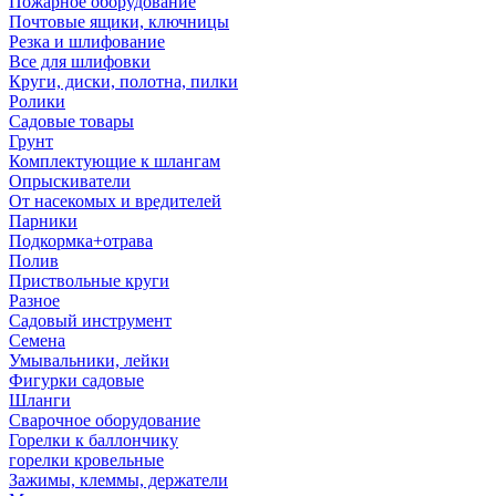
Пожарное оборудование
Почтовые ящики, ключницы
Резка и шлифование
Все для шлифовки
Круги, диски, полотна, пилки
Ролики
Садовые товары
Грунт
Комплектующие к шлангам
Опрыскиватели
От насекомых и вредителей
Парники
Подкормка+отрава
Полив
Приствольные круги
Разное
Садовый инструмент
Семена
Умывальники, лейки
Фигурки садовые
Шланги
Сварочное оборудование
Горелки к баллончику
горелки кровельные
Зажимы, клеммы, держатели