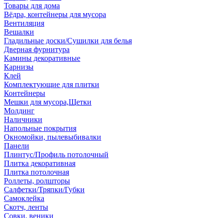
Товары для дома
Вёдра, контейнеры для мусора
Вентиляция
Вешалки
Гладильные доски/Сушилки для белья
Дверная фурнитура
Камины декоративные
Карнизы
Клей
Комплектующие для плитки
Контейнеры
Мешки для мусора,Щетки
Молдинг
Наличники
Напольные покрытия
Окномойки, пылевыбивалки
Панели
Плинтус/Профиль потолочный
Плитка декоративная
Плитка потолочная
Роллеты, ролшторы
Салфетки/Тряпки/Губки
Самоклейка
Скотч, ленты
Совки, веники