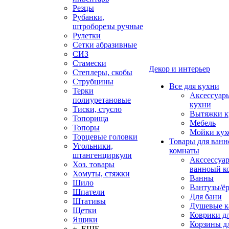
Резцы
Рубанки,
штроборезы ручные
Рулетки
Сетки абразивные
СИЗ
Стамески
Декор и интерьер
Степлеры, скобы
Струбцины
Все для кухни
Терки
Аксессуар
полиуретановые
кухни
Тиски, стусло
Вытяжки к
Топорища
Мебель
Топоры
Мойки кух
Торцевые головки
Товары для ванн
Угольники,
комнаты
штангенциркули
Акссессуа
Хоз. товары
ванноый к
Хомуты, стяжки
Ванны
Шило
Вантузы/ё
Шпатели
Для бани
Штативы
Душевые 
Щетки
Коврики д
Ящики
Корзины дл
+ ЕЩЕ