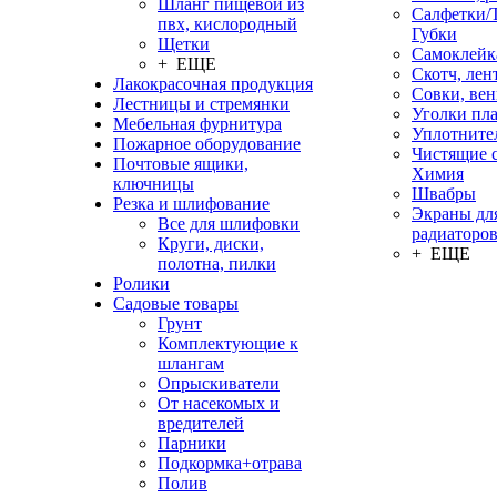
Шланг пищевой из
Салфетки/
пвх, кислородный
Губки
Щетки
Самоклейк
+ ЕЩЕ
Скотч, лен
Лакокрасочная продукция
Совки, ве
Лестницы и стремянки
Уголки пл
Мебельная фурнитура
Уплотните
Пожарное оборудование
Чистящие с
Почтовые ящики,
Химия
ключницы
Швабры
Резка и шлифование
Экраны дл
Все для шлифовки
радиаторо
Круги, диски,
+ ЕЩЕ
полотна, пилки
Ролики
Садовые товары
Грунт
Комплектующие к
шлангам
Опрыскиватели
От насекомых и
вредителей
Парники
Подкормка+отрава
Полив