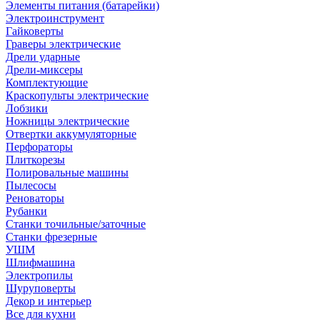
Элементы питания (батарейки)
Электроинструмент
Гайковерты
Граверы электрические
Дрели ударные
Дрели-миксеры
Комплектующие
Краскопульты электрические
Лобзики
Ножницы электрические
Отвертки аккумуляторные
Перфораторы
Плиткорезы
Полировальные машины
Пылесосы
Реноваторы
Рубанки
Станки точильные/заточные
Станки фрезерные
УШМ
Шлифмашина
Электропилы
Шуруповерты
Декор и интерьер
Все для кухни