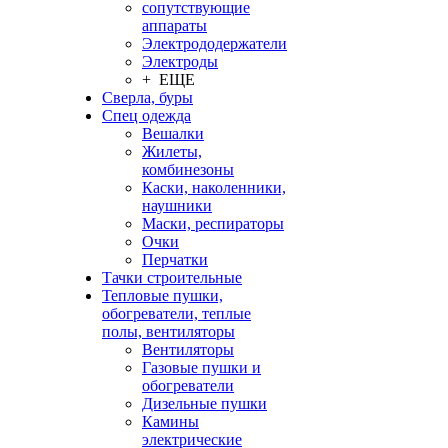
сопутствующие
аппараты
Электрододержатели
Электроды
+ ЕЩЕ
Сверла, буры
Спец одежда
Вешалки
Жилеты,
комбинезоны
Каски, наколенники,
наушники
Маски, респираторы
Очки
Перчатки
Тачки строительные
Тепловые пушки,
обогреватели, теплые
полы, вентиляторы
Вентиляторы
Газовые пушки и
обогреватели
Дизельные пушки
Камины
электрические