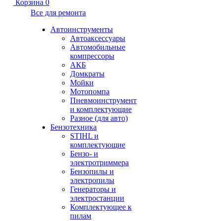
Корзина
0
Все для ремонта
Автоинструменты
Автоаксессуары
Автомобильные
компрессоры
АКБ
Домкраты
Мойки
Мотопомпа
Пневмоинструмент
и комплектующие
Разное (для авто)
Бензотехника
STIHL и
комплектующие
Бензо- и
электротриммера
Бензопилы и
электропилы
Генераторы и
электростанции
Комплектующее к
пилам