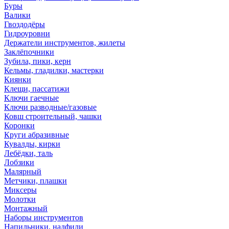
Буры
Валики
Гвоздодёры
Гидроуровни
Держатели инструментов, жилеты
Заклёпочники
Зубила, пики, керн
Кельмы, гладилки, мастерки
Киянки
Клещи, пассатижи
Ключи гаечные
Ключи разводные/газовые
Ковш строительный, чашки
Коронки
Круги абразивные
Кувалды, кирки
Лебёдки, таль
Лобзики
Малярный
Метчики, плашки
Миксеры
Молотки
Монтажный
Наборы инструментов
Напильники, надфили