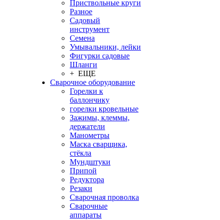
Приствольные круги
Разное
Садовый
инструмент
Семена
Умывальники, лейки
Фигурки садовые
Шланги
+ ЕЩЕ
Сварочное оборудование
Горелки к
баллончику
горелки кровельные
Зажимы, клеммы,
держатели
Манометры
Маска сварщика,
стёкла
Мундштуки
Припой
Редуктора
Резаки
Сварочная проволка
Сварочные
аппараты