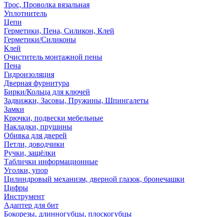
Трос, Проволка вязальная
Уплотнитель
Цепи
Герметики, Пена, Силикон, Клей
Герметики/Силиконы
Клей
Очиститель монтажной пены
Пена
Гидроизоляция
Дверная фурнитура
Бирки/Кольца для ключей
Задвижки, Засовы, Пружины, Шпингалеты
Замки
Крючки, подвески мебельные
Накладки, прушины
Обивка для дверей
Петли, доводчики
Ручки, защёлки
Таблички информационные
Уголки, упор
Цилиндровый механизм, дверной глазок, бронечашки
Цифры
Инструмент
Адаптер для бит
Бокорезы, длинногубцы, плоскогубцы