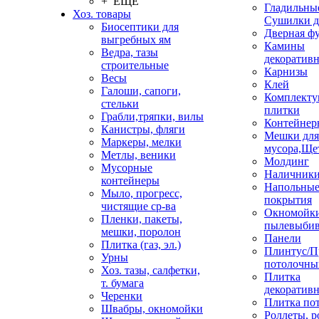
+ ЕЩЕ
Гладильные
Хоз. товары
Сушилки д
Биосептики для
Дверная ф
выгребных ям
Камины
Ведра, тазы
декоратив
строительные
Карнизы
Весы
Клей
Галоши, сапоги,
Комплекту
стельки
плитки
Грабли,тряпки, вилы
Контейнер
Канистры, фляги
Мешки для
Маркеры, мелки
мусора,Ще
Метлы, веники
Молдинг
Мусорные
Наличник
контейнеры
Напольны
Мыло, прогресс,
покрытия
чистящие ср-ва
Окномойки
Пленки, пакеты,
пылевыбив
мешки, поролон
Панели
Плитка (газ, эл.)
Плинтус/П
Урны
потолочны
Хоз. тазы, салфетки,
Плитка
т. бумага
декоративн
Черенки
Плитка по
Швабры, окномойки
Роллеты, 