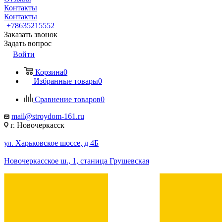
Контакты
Контакты
+78635215552
Заказать звонок
Задать вопрос
Войти
Корзина
0
Избранные товары
0
Сравнение товаров
0
mail@stroydom-161.ru
г. Новочеркасск
ул. Харьковское шоссе, д 4Б
Новочеркасское ш., 1, станица Грушевская