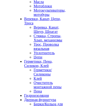
Масла
Мотоблоки
Мотокультиваторы,
мотобуры
Веревки, Канат, Цепи,
Троса
Веревка, Канат,
Шнур, Шпагат
Стяжка, Стропы,
Храп. механизмы
Трос, Проволка
вязальная
Уплотнитель
Цепи
Герметики, Пена,
Силикон, Клей
Герметики/
Силиконы
Клей
Очиститель
монтажной пены
Пена
Гидроизоляция
Дверная фурнитура
Бирки/Кольца для