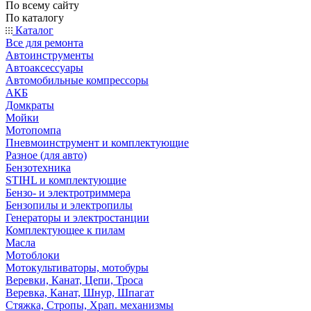
По всему сайту
По каталогу
Каталог
Все для ремонта
Автоинструменты
Автоаксессуары
Автомобильные компрессоры
АКБ
Домкраты
Мойки
Мотопомпа
Пневмоинструмент и комплектующие
Разное (для авто)
Бензотехника
STIHL и комплектующие
Бензо- и электротриммера
Бензопилы и электропилы
Генераторы и электростанции
Комплектующее к пилам
Масла
Мотоблоки
Мотокультиваторы, мотобуры
Веревки, Канат, Цепи, Троса
Веревка, Канат, Шнур, Шпагат
Стяжка, Стропы, Храп. механизмы