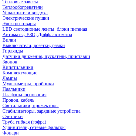
Тепловые завесы
Теплообогреватели
Увлажнители воздуха
Электрические пушки
Электро товары
LED светодионые ленты, блоки питаная
Автоматы, УЗО, Дифф. автоматы
Вилки
Выключатели, розетки, рамки
Гирлянды
Датчики движения, пускатели, приставки
Звонок
Кипятильники
Комплектующие
Лампы
Мультиметры, пробники
Паяльники
Плафоны, основания
Провод, кабель
Светильники, прожекторы
Стабилизаторы, зарядные устройства
Счетчики
Труба гибкая (гофра)
Удлинители, сетевые фильтры
Фонари