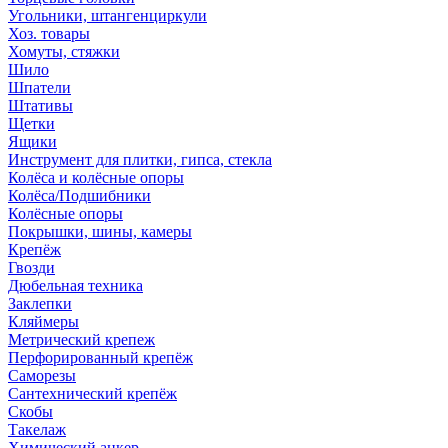
Угольники, штангенциркули
Хоз. товары
Хомуты, стяжки
Шило
Шпатели
Штативы
Щетки
Ящики
Инструмент для плитки, гипса, стекла
Колёса и колёсные опоры
Колёса/Подшибники
Колёсные опоры
Покрышки, шины, камеры
Крепёж
Гвозди
Дюбельная техника
Заклепки
Кляймеры
Метрический крепеж
Перфорированный крепёж
Саморезы
Сантехнический крепёж
Скобы
Такелаж
Химический анкер