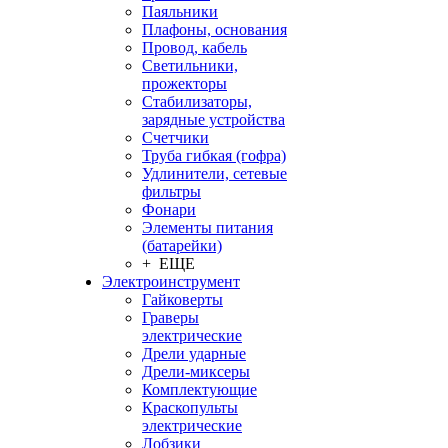
Паяльники
Плафоны, основания
Провод, кабель
Светильники,
прожекторы
Стабилизаторы,
зарядные устройства
Счетчики
Труба гибкая (гофра)
Удлинители, сетевые
фильтры
Фонари
Элементы питания
(батарейки)
+ ЕЩЕ
Электроинструмент
Гайковерты
Граверы
электрические
Дрели ударные
Дрели-миксеры
Комплектующие
Краскопульты
электрические
Лобзики