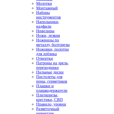
Молотки
Монтажный
Наборы
инструментов
Напильники,
надфили
Нивелиры
Ножи, лезвия
Ножницы по
металлу, болторезы
Ножовки, полотна
для лобзика
Отвертки
Патроны на дрель,
переходники
Пильные диски
Пистолеты для
пены, герметиков
Плашки и
плашкодержатели
Плиткорезы,
крестики, СВП
Правило, уровни
Разметочный
инвентарь