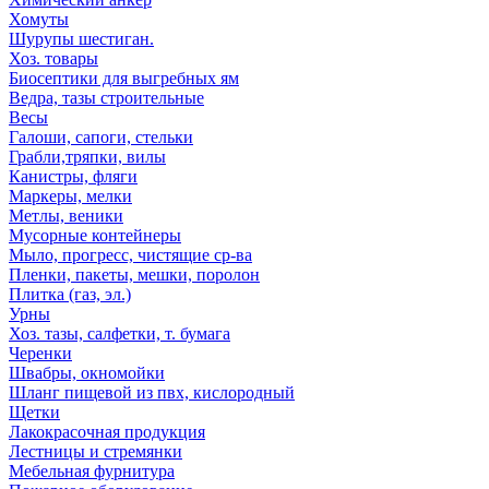
Хомуты
Шурупы шестиган.
Хоз. товары
Биосептики для выгребных ям
Ведра, тазы строительные
Весы
Галоши, сапоги, стельки
Грабли,тряпки, вилы
Канистры, фляги
Маркеры, мелки
Метлы, веники
Мусорные контейнеры
Мыло, прогресс, чистящие ср-ва
Пленки, пакеты, мешки, поролон
Плитка (газ, эл.)
Урны
Хоз. тазы, салфетки, т. бумага
Черенки
Швабры, окномойки
Шланг пищевой из пвх, кислородный
Щетки
Лакокрасочная продукция
Лестницы и стремянки
Мебельная фурнитура