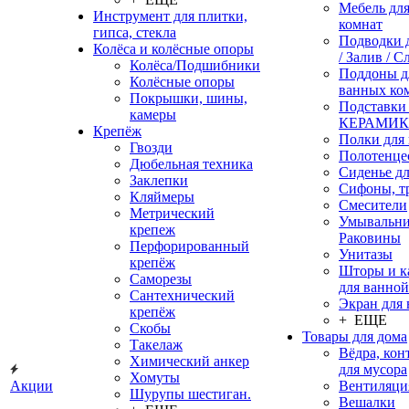
Мебель дл
Инструмент для плитки,
комнат
гипса, стекла
Подводки 
Колёса и колёсные опоры
/ Залив / С
Колёса/Подшибники
Поддоны д
Колёсные опоры
ванных ко
Покрышки, шины,
Подставки
камеры
КЕРАМИ
Крепёж
Полки для
Гвозди
Полотенце
Дюбельная техника
Сиденье дл
Заклепки
Сифоны, т
Кляймеры
Смесители
Метрический
Умывальни
крепеж
Раковины
Перфорированный
Унитазы
крепёж
Шторы и к
Саморезы
для ванной
Сантехнический
Экран для
крепёж
+ ЕЩЕ
Скобы
Товары для дома
Такелаж
Вёдра, ко
Химический анкер
для мусора
Хомуты
Акции
Вентиляци
Шурупы шестиган.
Вешалки