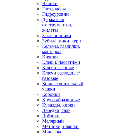
Валики
Гвоздодёры
Гидроуровни
Держатели
инструментов,
жилеты
Заклёпочники
Зубила, пики, керн
Кельмы, гладилки,
мастерки
Киянки
Клещи, пассатижи
Ключи гаечные
Ключи разводные/
газовые
Ковш строительный,
чашки
Коронки
Круги абразивные
Кувалды, кирки
Лебёдки, таль
Лобзики
Малярный
Метчики, плашки
Миксеры