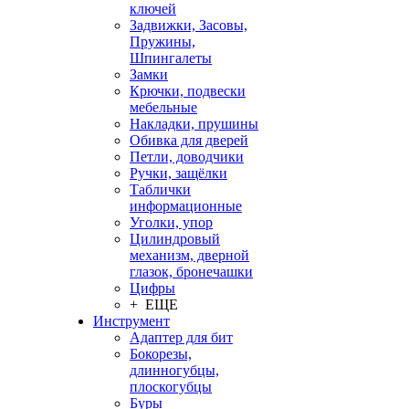
ключей
Задвижки, Засовы,
Пружины,
Шпингалеты
Замки
Крючки, подвески
мебельные
Накладки, прушины
Обивка для дверей
Петли, доводчики
Ручки, защёлки
Таблички
информационные
Уголки, упор
Цилиндровый
механизм, дверной
глазок, бронечашки
Цифры
+ ЕЩЕ
Инструмент
Адаптер для бит
Бокорезы,
длинногубцы,
плоскогубцы
Буры