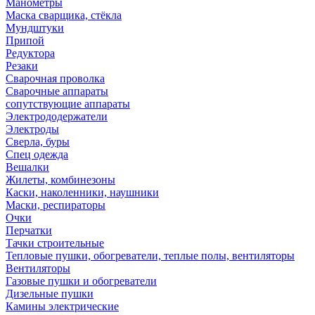
Манометры
Маска сварщика, стёкла
Мундштуки
Припой
Редуктора
Резаки
Сварочная проволка
Сварочные аппараты
сопутствующие аппараты
Электрододержатели
Электроды
Сверла, буры
Спец одежда
Вешалки
Жилеты, комбинезоны
Каски, наколенники, наушники
Маски, респираторы
Очки
Перчатки
Тачки строительные
Тепловые пушки, обогреватели, теплые полы, вентиляторы
Вентиляторы
Газовые пушки и обогреватели
Дизельные пушки
Камины электрические