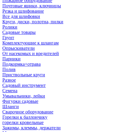
Пожарное оборудование
Почтовые ящики, ключницы
Резка и шлифование
Все для шлифовки
Круги, диски, полотна, пилки
Ролики
Садовые товары
Грунт
Комплектующие к шлангам
Опрыскиватели
От насекомых и вредителей
Парники
Подкормка+отрава
Полив
Приствольные круги
Разное
Садовый инструмент
Семена
Умывальники, лейки
Фигурки садовые
Шланги
Сварочное оборудование
Горелки к баллончику
горелки кровельные
Зажимы, клеммы, держатели