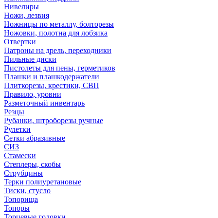
Нивелиры
Ножи, лезвия
Ножницы по металлу, болторезы
Ножовки, полотна для лобзика
Отвертки
Патроны на дрель, переходники
Пильные диски
Пистолеты для пены, герметиков
Плашки и плашкодержатели
Плиткорезы, крестики, СВП
Правило, уровни
Разметочный инвентарь
Резцы
Рубанки, штроборезы ручные
Рулетки
Сетки абразивные
СИЗ
Стамески
Степлеры, скобы
Струбцины
Терки полиуретановые
Тиски, стусло
Топорища
Топоры
Торцевые головки