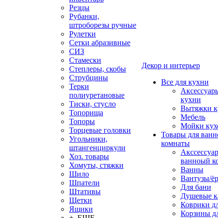
Резцы
Рубанки,
штроборезы ручные
Рулетки
Сетки абразивные
СИЗ
Стамески
Декор и интерьер
Степлеры, скобы
Струбцины
Все для кухни
Терки
Аксессуар
полиуретановые
кухни
Тиски, стусло
Вытяжки к
Топорища
Мебель
Топоры
Мойки кух
Торцевые головки
Товары для ванн
Угольники,
комнаты
штангенциркули
Акссессуа
Хоз. товары
ванноый к
Хомуты, стяжки
Ванны
Шило
Вантузы/ё
Шпатели
Для бани
Штативы
Душевые 
Щетки
Коврики д
Ящики
Корзины дл
+ ЕЩЕ