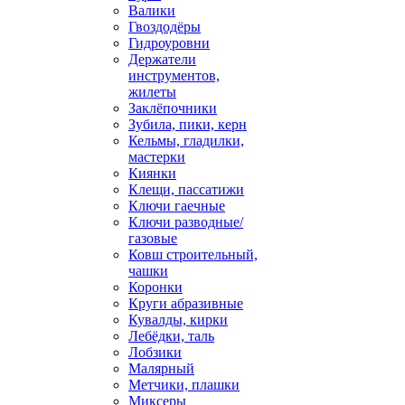
Валики
Гвоздодёры
Гидроуровни
Держатели
инструментов,
жилеты
Заклёпочники
Зубила, пики, керн
Кельмы, гладилки,
мастерки
Киянки
Клещи, пассатижи
Ключи гаечные
Ключи разводные/
газовые
Ковш строительный,
чашки
Коронки
Круги абразивные
Кувалды, кирки
Лебёдки, таль
Лобзики
Малярный
Метчики, плашки
Миксеры