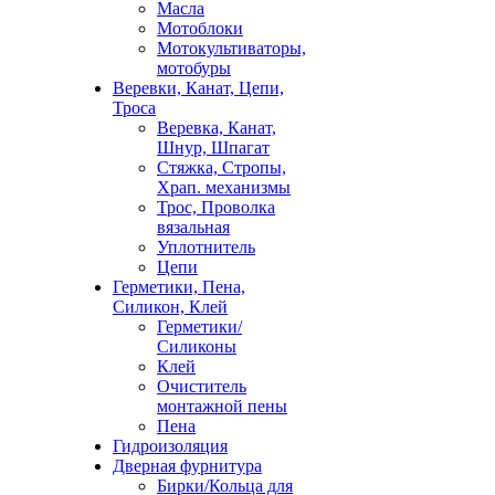
Масла
Мотоблоки
Мотокультиваторы,
мотобуры
Веревки, Канат, Цепи,
Троса
Веревка, Канат,
Шнур, Шпагат
Стяжка, Стропы,
Храп. механизмы
Трос, Проволка
вязальная
Уплотнитель
Цепи
Герметики, Пена,
Силикон, Клей
Герметики/
Силиконы
Клей
Очиститель
монтажной пены
Пена
Гидроизоляция
Дверная фурнитура
Бирки/Кольца для