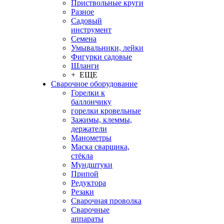
Приствольные круги
Разное
Садовый
инструмент
Семена
Умывальники, лейки
Фигурки садовые
Шланги
+ ЕЩЕ
Сварочное оборудование
Горелки к
баллончику
горелки кровельные
Зажимы, клеммы,
держатели
Манометры
Маска сварщика,
стёкла
Мундштуки
Припой
Редуктора
Резаки
Сварочная проволка
Сварочные
аппараты