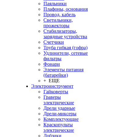
Паяльники
Плафоны, основания
Провод, кабель
Светильники,
прожекторы
Стабилизаторы,
зарядные устройства
Счетчики
Труба гибкая (гофра)
Удлинители, сетевые
фильтры
Фонари
Элементы питания
(батарейки)
+ ЕЩЕ
Электроинструмент
Гайковерты
Граверы
электрические
Дрели ударные
Дрели-миксеры
Комплектующие
Краскопульты
электрические
Лобзики