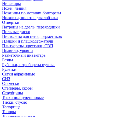
Нивелиры
Ножи, лезвия
Ножницы по металлу, болторезы
Ножовки, полотна для лобзика
Отвертки
Патроны на дрель, переходники
Пильные диски
Пистолеты для пены, герметиков
Плашки и плашкодержатели
Плиткорезы, крестики, СВП
Правило, уровни
Разметочный инвентарь
Резцы
Рубанки, штроборезы ручные
Рулетки
Сетки абразивные
СИЗ
Стамески
Степлеры, скобы
Струбцины
Терки полиуретановые
Тиски, стусло
Топорища
Топоры
Торцевые головки