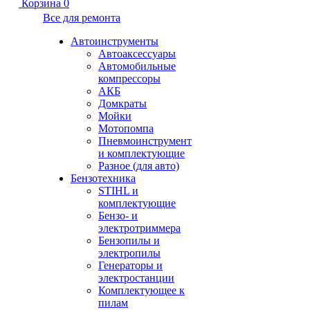
Корзина
0
Все для ремонта
Автоинструменты
Автоаксессуары
Автомобильные
компрессоры
АКБ
Домкраты
Мойки
Мотопомпа
Пневмоинструмент
и комплектующие
Разное (для авто)
Бензотехника
STIHL и
комплектующие
Бензо- и
электротриммера
Бензопилы и
электропилы
Генераторы и
электростанции
Комплектующее к
пилам