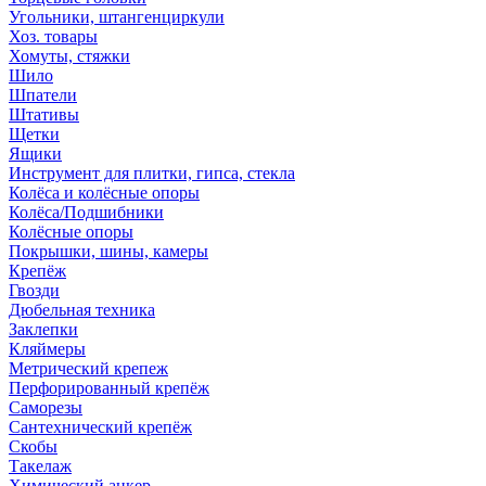
Угольники, штангенциркули
Хоз. товары
Хомуты, стяжки
Шило
Шпатели
Штативы
Щетки
Ящики
Инструмент для плитки, гипса, стекла
Колёса и колёсные опоры
Колёса/Подшибники
Колёсные опоры
Покрышки, шины, камеры
Крепёж
Гвозди
Дюбельная техника
Заклепки
Кляймеры
Метрический крепеж
Перфорированный крепёж
Саморезы
Сантехнический крепёж
Скобы
Такелаж
Химический анкер