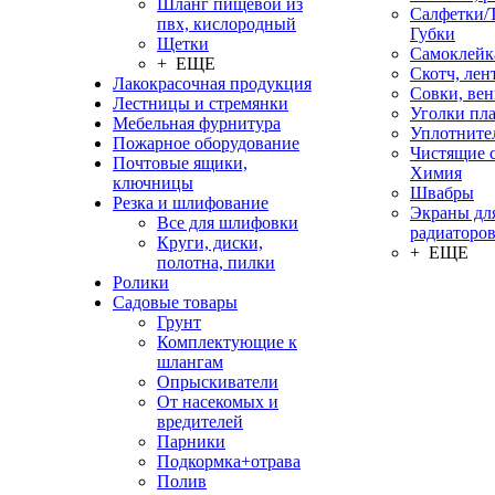
Шланг пищевой из
Салфетки/
пвх, кислородный
Губки
Щетки
Самоклейк
+ ЕЩЕ
Скотч, лен
Лакокрасочная продукция
Совки, ве
Лестницы и стремянки
Уголки пл
Мебельная фурнитура
Уплотните
Пожарное оборудование
Чистящие с
Почтовые ящики,
Химия
ключницы
Швабры
Резка и шлифование
Экраны дл
Все для шлифовки
радиаторо
Круги, диски,
+ ЕЩЕ
полотна, пилки
Ролики
Садовые товары
Грунт
Комплектующие к
шлангам
Опрыскиватели
От насекомых и
вредителей
Парники
Подкормка+отрава
Полив