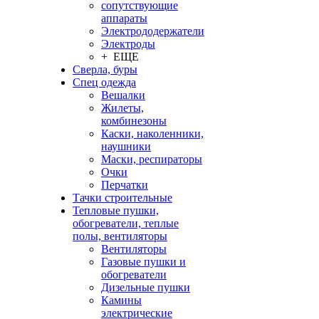
сопутствующие
аппараты
Электрододержатели
Электроды
+ ЕЩЕ
Сверла, буры
Спец одежда
Вешалки
Жилеты,
комбинезоны
Каски, наколенники,
наушники
Маски, респираторы
Очки
Перчатки
Тачки строительные
Тепловые пушки,
обогреватели, теплые
полы, вентиляторы
Вентиляторы
Газовые пушки и
обогреватели
Дизельные пушки
Камины
электрические