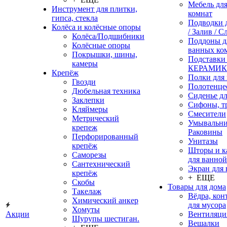
Мебель дл
Инструмент для плитки,
комнат
гипса, стекла
Подводки 
Колёса и колёсные опоры
/ Залив / С
Колёса/Подшибники
Поддоны д
Колёсные опоры
ванных ко
Покрышки, шины,
Подставки
камеры
КЕРАМИ
Крепёж
Полки для
Гвозди
Полотенце
Дюбельная техника
Сиденье дл
Заклепки
Сифоны, т
Кляймеры
Смесители
Метрический
Умывальни
крепеж
Раковины
Перфорированный
Унитазы
крепёж
Шторы и к
Саморезы
для ванной
Сантехнический
Экран для
крепёж
+ ЕЩЕ
Скобы
Товары для дома
Такелаж
Вёдра, ко
Химический анкер
для мусора
Хомуты
Акции
Вентиляци
Шурупы шестиган.
Вешалки