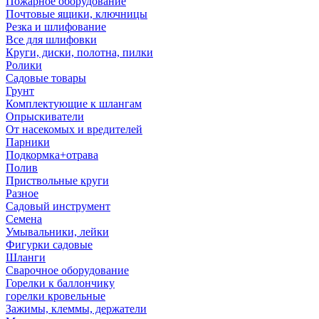
Пожарное оборудование
Почтовые ящики, ключницы
Резка и шлифование
Все для шлифовки
Круги, диски, полотна, пилки
Ролики
Садовые товары
Грунт
Комплектующие к шлангам
Опрыскиватели
От насекомых и вредителей
Парники
Подкормка+отрава
Полив
Приствольные круги
Разное
Садовый инструмент
Семена
Умывальники, лейки
Фигурки садовые
Шланги
Сварочное оборудование
Горелки к баллончику
горелки кровельные
Зажимы, клеммы, держатели