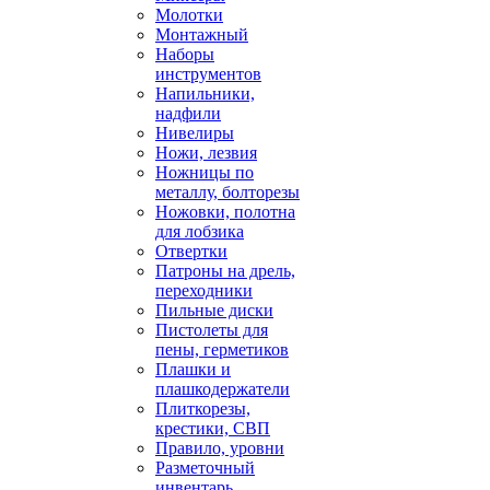
Молотки
Монтажный
Наборы
инструментов
Напильники,
надфили
Нивелиры
Ножи, лезвия
Ножницы по
металлу, болторезы
Ножовки, полотна
для лобзика
Отвертки
Патроны на дрель,
переходники
Пильные диски
Пистолеты для
пены, герметиков
Плашки и
плашкодержатели
Плиткорезы,
крестики, СВП
Правило, уровни
Разметочный
инвентарь