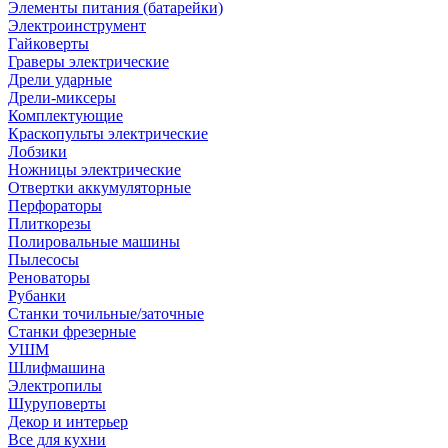
Элементы питания (батарейки)
Электроинструмент
Гайковерты
Граверы электрические
Дрели ударные
Дрели-миксеры
Комплектующие
Краскопульты электрические
Лобзики
Ножницы электрические
Отвертки аккумуляторные
Перфораторы
Плиткорезы
Полировальные машины
Пылесосы
Реноваторы
Рубанки
Станки точильные/заточные
Станки фрезерные
УШМ
Шлифмашина
Электропилы
Шуруповерты
Декор и интерьер
Все для кухни