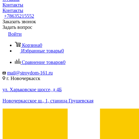
Контакты
Контакты
+78635215552
Заказать звонок
Задать вопрос
Войти
Корзина
0
Избранные товары
0
Сравнение товаров
0
mail@stroydom-161.ru
г. Новочеркасск
ул. Харьковское шоссе, д 4Б
Новочеркасское ш., 1, станица Грушевская