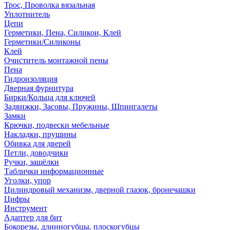
Трос, Проволка вязальная
Уплотнитель
Цепи
Герметики, Пена, Силикон, Клей
Герметики/Силиконы
Клей
Очиститель монтажной пены
Пена
Гидроизоляция
Дверная фурнитура
Бирки/Кольца для ключей
Задвижки, Засовы, Пружины, Шпингалеты
Замки
Крючки, подвески мебельные
Накладки, прушины
Обивка для дверей
Петли, доводчики
Ручки, защёлки
Таблички информационные
Уголки, упор
Цилиндровый механизм, дверной глазок, бронечашки
Цифры
Инструмент
Адаптер для бит
Бокорезы, длинногубцы, плоскогубцы