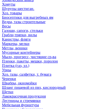
Хомуты
Шурупы шестиган.
Хоз. товары
Биосептики для выгребных ям
Ведра, тазы строительные
Весы
Галоши, сапоги, стельки
Грабли,тряпки, вилы
Канистры, фляги
Маркеры, мелки
Метлы, веники
Мусорные контейнеры
Мыло, прогресс, чистящие ср-ва
Пленки, пакеты, мешки, поролон
Плитка (газ, эл.)
Урны
Хоз. тазы, салфетки, т. бумага
Черенки
Швабры, окномойки
Шланг пищевой из пвх, кислородный
Щетки
Лакокрасочная продукция
Лестницы и стремянки
Мебельная фурнитура