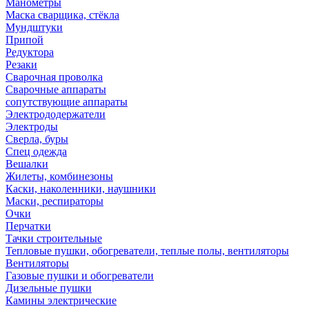
Манометры
Маска сварщика, стёкла
Мундштуки
Припой
Редуктора
Резаки
Сварочная проволка
Сварочные аппараты
сопутствующие аппараты
Электрододержатели
Электроды
Сверла, буры
Спец одежда
Вешалки
Жилеты, комбинезоны
Каски, наколенники, наушники
Маски, респираторы
Очки
Перчатки
Тачки строительные
Тепловые пушки, обогреватели, теплые полы, вентиляторы
Вентиляторы
Газовые пушки и обогреватели
Дизельные пушки
Камины электрические