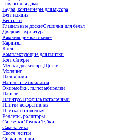
Товары для дома
Вёдра, контейнеры для мусора
Вентиляция
Вешалки
Гладильные доски/Сушилки для белья
Дверная фурнитура
Камины декоративные
Карнизы
Клей
Комплектующие для плитки
Контейнеры
Мешки для мусора,Щетки
Молдинг
Наличники
Напольные покрытия
Окномойки, пылевыбивалки
Панели
Плинтус/Профиль потолочный
Плитка декоративная
Плитка потолочная
Роллеты, ролшторы
Салфетки/Тряпки/Губки
Самоклейка
Скотч, ленты
Совки, веники