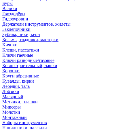
Буры
Валики
Гвоздодёры
Гидроуровни
Держатели инструментов, жилеты
Заклёпочники
Зубила, пики, керн
Кельмы, гладилки, мастерки
Киянки
Клещи, пассатижи
Ключи гаечные
Ключи разводные/газовые
Ковш строительный, чашки
Коронки
Круги абразивные
Кувалды, кирки
Лебёдки, таль
Лобзики
Малярный
Метчики, плашки
Миксеры
Молотки
Монтажный
Наборы инструментов
Напильники, надфили