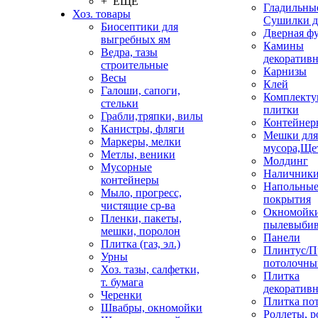
+ ЕЩЕ
Гладильные
Хоз. товары
Сушилки д
Биосептики для
Дверная ф
выгребных ям
Камины
Ведра, тазы
декоратив
строительные
Карнизы
Весы
Клей
Галоши, сапоги,
Комплекту
стельки
плитки
Грабли,тряпки, вилы
Контейнер
Канистры, фляги
Мешки для
Маркеры, мелки
мусора,Ще
Метлы, веники
Молдинг
Мусорные
Наличник
контейнеры
Напольны
Мыло, прогресс,
покрытия
чистящие ср-ва
Окномойки
Пленки, пакеты,
пылевыбив
мешки, поролон
Панели
Плитка (газ, эл.)
Плинтус/П
Урны
потолочны
Хоз. тазы, салфетки,
Плитка
т. бумага
декоративн
Черенки
Плитка по
Швабры, окномойки
Роллеты, 