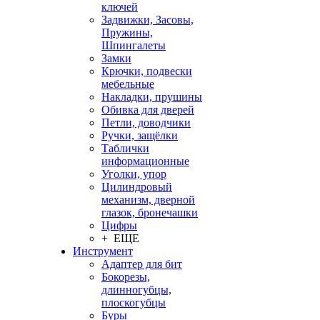
ключей
Задвижки, Засовы,
Пружины,
Шпингалеты
Замки
Крючки, подвески
мебельные
Накладки, прушины
Обивка для дверей
Петли, доводчики
Ручки, защёлки
Таблички
информационные
Уголки, упор
Цилиндровый
механизм, дверной
глазок, бронечашки
Цифры
+ ЕЩЕ
Инструмент
Адаптер для бит
Бокорезы,
длинногубцы,
плоскогубцы
Буры