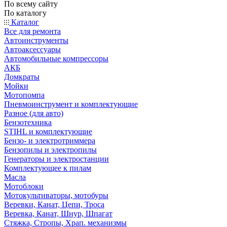
По всему сайту
По каталогу
Каталог
Все для ремонта
Автоинструменты
Автоаксессуары
Автомобильные компрессоры
АКБ
Домкраты
Мойки
Мотопомпа
Пневмоинструмент и комплектующие
Разное (для авто)
Бензотехника
STIHL и комплектующие
Бензо- и электротриммера
Бензопилы и электропилы
Генераторы и электростанции
Комплектующее к пилам
Масла
Мотоблоки
Мотокультиваторы, мотобуры
Веревки, Канат, Цепи, Троса
Веревка, Канат, Шнур, Шпагат
Стяжка, Стропы, Храп. механизмы