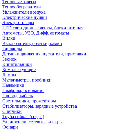
Тепловые завесы
Теплообогреватели
Увлажнители воздуха
Электрические пушки
Электро товары
LED светодионые ленты, блоки питаная
Автоматы, УЗО, Дифф. автоматы
Вилки
Выключатели, розетки, рамки
Гирлянды
Датчики движения, пускатели, приставки
Звонок
Кипятильники
Комплектующие
Лампы
Мультиметры, пробники
Паяльники
Плафоны, основания
Провод, кабель
Светильники, прожекторы
Стабилизаторы, зарядные устройства
Счетчики
Труба гибкая (гофра)
Удлинители, сетевые фильтры
Фонари