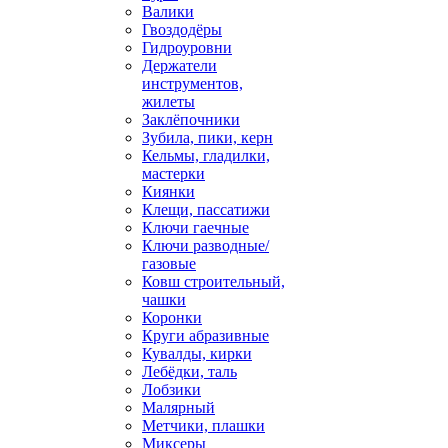
Валики
Гвоздодёры
Гидроуровни
Держатели
инструментов,
жилеты
Заклёпочники
Зубила, пики, керн
Кельмы, гладилки,
мастерки
Киянки
Клещи, пассатижи
Ключи гаечные
Ключи разводные/
газовые
Ковш строительный,
чашки
Коронки
Круги абразивные
Кувалды, кирки
Лебёдки, таль
Лобзики
Малярный
Метчики, плашки
Миксеры