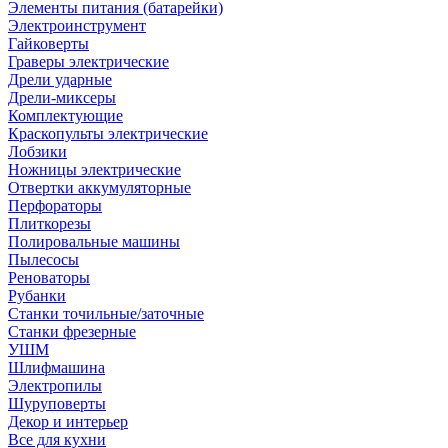
Элементы питания (батарейки)
Электроинструмент
Гайковерты
Граверы электрические
Дрели ударные
Дрели-миксеры
Комплектующие
Краскопульты электрические
Лобзики
Ножницы электрические
Отвертки аккумуляторные
Перфораторы
Плиткорезы
Полировальные машины
Пылесосы
Реноваторы
Рубанки
Станки точильные/заточные
Станки фрезерные
УШМ
Шлифмашина
Электропилы
Шуруповерты
Декор и интерьер
Все для кухни