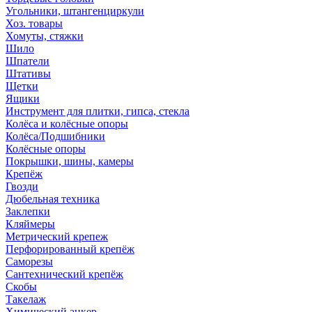
Угольники, штангенциркули
Хоз. товары
Хомуты, стяжки
Шило
Шпатели
Штативы
Щетки
Ящики
Инструмент для плитки, гипса, стекла
Колёса и колёсные опоры
Колёса/Подшибники
Колёсные опоры
Покрышки, шины, камеры
Крепёж
Гвозди
Дюбельная техника
Заклепки
Кляймеры
Метрический крепеж
Перфорированный крепёж
Саморезы
Сантехнический крепёж
Скобы
Такелаж
Химический анкер