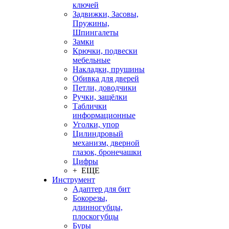
ключей
Задвижки, Засовы,
Пружины,
Шпингалеты
Замки
Крючки, подвески
мебельные
Накладки, прушины
Обивка для дверей
Петли, доводчики
Ручки, защёлки
Таблички
информационные
Уголки, упор
Цилиндровый
механизм, дверной
глазок, бронечашки
Цифры
+ ЕЩЕ
Инструмент
Адаптер для бит
Бокорезы,
длинногубцы,
плоскогубцы
Буры