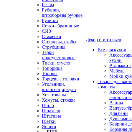
Резцы
Рубанки,
штроборезы ручные
Рулетки
Сетки абразивные
СИЗ
Стамески
Декор и интерьер
Степлеры, скобы
Струбцины
Все для кухни
Терки
Аксессуар
полиуретановые
кухни
Тиски, стусло
Вытяжки к
Топорища
Мебель
Топоры
Мойки кух
Торцевые головки
Товары для ванн
Угольники,
комнаты
штангенциркули
Акссессуа
Хоз. товары
ванноый к
Хомуты, стяжки
Ванны
Шило
Вантузы/ё
Шпатели
Для бани
Штативы
Душевые 
Щетки
Коврики д
Ящики
Корзины дл
+ ЕЩЕ