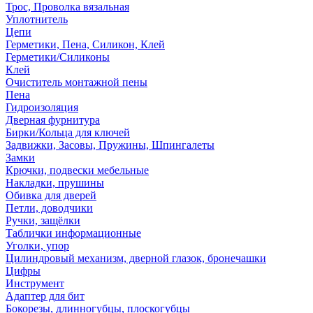
Трос, Проволка вязальная
Уплотнитель
Цепи
Герметики, Пена, Силикон, Клей
Герметики/Силиконы
Клей
Очиститель монтажной пены
Пена
Гидроизоляция
Дверная фурнитура
Бирки/Кольца для ключей
Задвижки, Засовы, Пружины, Шпингалеты
Замки
Крючки, подвески мебельные
Накладки, прушины
Обивка для дверей
Петли, доводчики
Ручки, защёлки
Таблички информационные
Уголки, упор
Цилиндровый механизм, дверной глазок, бронечашки
Цифры
Инструмент
Адаптер для бит
Бокорезы, длинногубцы, плоскогубцы