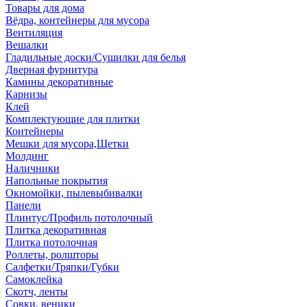
Товары для дома
Вёдра, контейнеры для мусора
Вентиляция
Вешалки
Гладильные доски/Сушилки для белья
Дверная фурнитура
Камины декоративные
Карнизы
Клей
Комплектующие для плитки
Контейнеры
Мешки для мусора,Щетки
Молдинг
Наличники
Напольные покрытия
Окномойки, пылевыбивалки
Панели
Плинтус/Профиль потолочный
Плитка декоративная
Плитка потолочная
Роллеты, ролшторы
Салфетки/Тряпки/Губки
Самоклейка
Скотч, ленты
Совки, веники