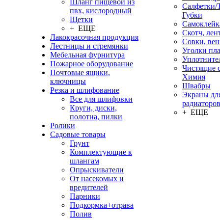
Шланг пищевой из
Салфетки/
пвх, кислородный
Губки
Щетки
Самоклейк
+ ЕЩЕ
Скотч, лен
Лакокрасочная продукция
Совки, ве
Лестницы и стремянки
Уголки пл
Мебельная фурнитура
Уплотните
Пожарное оборудование
Чистящие с
Почтовые ящики,
Химия
ключницы
Швабры
Резка и шлифование
Экраны дл
Все для шлифовки
радиаторо
Круги, диски,
+ ЕЩЕ
полотна, пилки
Ролики
Садовые товары
Грунт
Комплектующие к
шлангам
Опрыскиватели
От насекомых и
вредителей
Парники
Подкормка+отрава
Полив