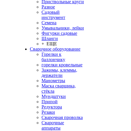
Приствольные круги
Разное
Садовый
инструмент
Семена
Умывальники, лейки
Фигурки садовые
Шланги
+ ЕЩЕ
Сварочное оборудование
Горелки к
баллончику
горелки кровельные
Зажимы, клеммы,
держатели
Манометры
Маска сварщика,
стёкла
Мундштуки
Припой
Редуктора
Резаки
Сварочная проволка
Сварочные
аппараты