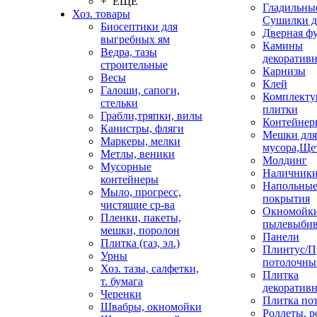
+ ЕЩЕ
Гладильные
Хоз. товары
Сушилки д
Биосептики для
Дверная ф
выгребных ям
Камины
Ведра, тазы
декоратив
строительные
Карнизы
Весы
Клей
Галоши, сапоги,
Комплекту
стельки
плитки
Грабли,тряпки, вилы
Контейнер
Канистры, фляги
Мешки для
Маркеры, мелки
мусора,Ще
Метлы, веники
Молдинг
Мусорные
Наличник
контейнеры
Напольны
Мыло, прогресс,
покрытия
чистящие ср-ва
Окномойки
Пленки, пакеты,
пылевыбив
мешки, поролон
Панели
Плитка (газ, эл.)
Плинтус/П
Урны
потолочны
Хоз. тазы, салфетки,
Плитка
т. бумага
декоративн
Черенки
Плитка по
Швабры, окномойки
Роллеты, 