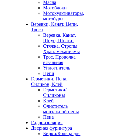
Масла
Мотоблоки
Мотокультиваторы,
мотобуры
Веревки, Канат, Цепи,
Троса
Веревка, Канат,
Шнур, Шпагат
Стяжка, Стропы,
Храп. механизмы
Трос, Проволка
вязальная
Уплотнитель
Цепи
Герметики, Пена,
Силикон, Клей
Герметики/
Силиконы
Клей
Очиститель
монтажной пены
Пена
Гидроизоляция
Дверная фурнитура
Бирки/Кольца для