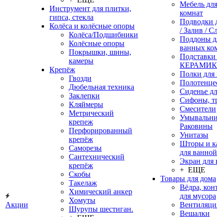
Мебель дл
Инструмент для плитки,
комнат
гипса, стекла
Подводки 
Колёса и колёсные опоры
/ Залив / С
Колёса/Подшибники
Поддоны д
Колёсные опоры
ванных ко
Покрышки, шины,
Подставки
камеры
КЕРАМИ
Крепёж
Полки для
Гвозди
Полотенце
Дюбельная техника
Сиденье дл
Заклепки
Сифоны, т
Кляймеры
Смесители
Метрический
Умывальни
крепеж
Раковины
Перфорированный
Унитазы
крепёж
Шторы и к
Саморезы
для ванной
Сантехнический
Экран для
крепёж
+ ЕЩЕ
Скобы
Товары для дома
Такелаж
Вёдра, ко
Химический анкер
для мусора
Хомуты
Акции
Вентиляци
Шурупы шестиган.
Вешалки