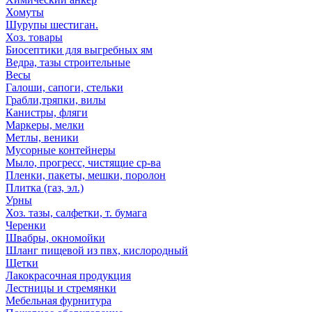
Хомуты
Шурупы шестиган.
Хоз. товары
Биосептики для выгребных ям
Ведра, тазы строительные
Весы
Галоши, сапоги, стельки
Грабли,тряпки, вилы
Канистры, фляги
Маркеры, мелки
Метлы, веники
Мусорные контейнеры
Мыло, прогресс, чистящие ср-ва
Пленки, пакеты, мешки, поролон
Плитка (газ, эл.)
Урны
Хоз. тазы, салфетки, т. бумага
Черенки
Швабры, окномойки
Шланг пищевой из пвх, кислородный
Щетки
Лакокрасочная продукция
Лестницы и стремянки
Мебельная фурнитура