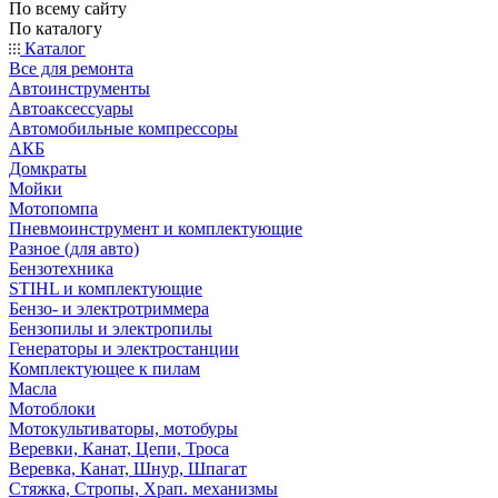
По всему сайту
По каталогу
Каталог
Все для ремонта
Автоинструменты
Автоаксессуары
Автомобильные компрессоры
АКБ
Домкраты
Мойки
Мотопомпа
Пневмоинструмент и комплектующие
Разное (для авто)
Бензотехника
STIHL и комплектующие
Бензо- и электротриммера
Бензопилы и электропилы
Генераторы и электростанции
Комплектующее к пилам
Масла
Мотоблоки
Мотокультиваторы, мотобуры
Веревки, Канат, Цепи, Троса
Веревка, Канат, Шнур, Шпагат
Стяжка, Стропы, Храп. механизмы