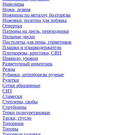
Нивелиры
Ножи, лезвия
Ножницы по металлу, болторезы
Ножовки, полотна для лобзика
Отвертки
Патроны на дрель, переходники
Пильные диски
Пистолеты для пены, герметиков
Плашки и плашкодержатели
Плиткорезы, крестики, СВП
Правило, уровни
Разметочный инвентарь
Резцы
Рубанки, штроборезы ручные
Рулетки
Сетки абразивные
СИЗ
Стамески
Степлеры, скобы
Струбцины
Терки полиуретановые
Тиски, стусло
Топорища
Топоры
Торцевые головки