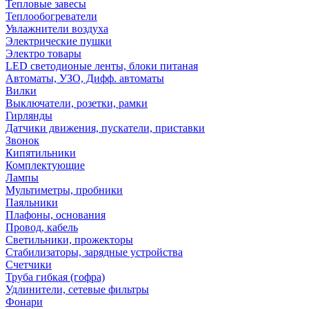
Тепловые завесы
Теплообогреватели
Увлажнители воздуха
Электрические пушки
Электро товары
LED светодионые ленты, блоки питаная
Автоматы, УЗО, Дифф. автоматы
Вилки
Выключатели, розетки, рамки
Гирлянды
Датчики движения, пускатели, приставки
Звонок
Кипятильники
Комплектующие
Лампы
Мультиметры, пробники
Паяльники
Плафоны, основания
Провод, кабель
Светильники, прожекторы
Стабилизаторы, зарядные устройства
Счетчики
Труба гибкая (гофра)
Удлинители, сетевые фильтры
Фонари