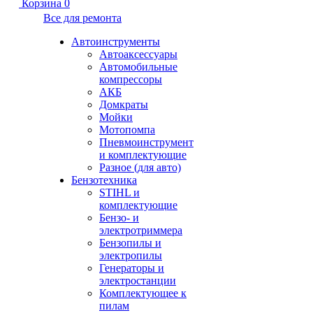
Корзина
0
Все для ремонта
Автоинструменты
Автоаксессуары
Автомобильные
компрессоры
АКБ
Домкраты
Мойки
Мотопомпа
Пневмоинструмент
и комплектующие
Разное (для авто)
Бензотехника
STIHL и
комплектующие
Бензо- и
электротриммера
Бензопилы и
электропилы
Генераторы и
электростанции
Комплектующее к
пилам