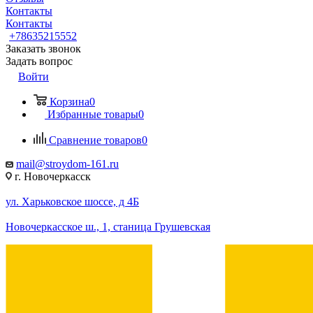
Контакты
Контакты
+78635215552
Заказать звонок
Задать вопрос
Войти
Корзина
0
Избранные товары
0
Сравнение товаров
0
mail@stroydom-161.ru
г. Новочеркасск
ул. Харьковское шоссе, д 4Б
Новочеркасское ш., 1, станица Грушевская