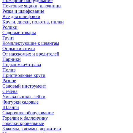
Пожарное оборудование
Почтовые ящики, ключницы
Резка и шлифование
Все для шлифовки
Круги, диски, полотна, пилки
Ролики
Садовые товары
Грунт
Комплектующие к шлангам
Опрыскиватели
От насекомых и вредителей
Парники
Подкормка+отрава
Полив
Приствольные круги
Разное
Садовый инструмент
Семена
Умывальники, лейки
Фигурки садовые
Шланги
Сварочное оборудование
Горелки к баллончику
горелки кровельные
Зажимы, клеммы, держатели