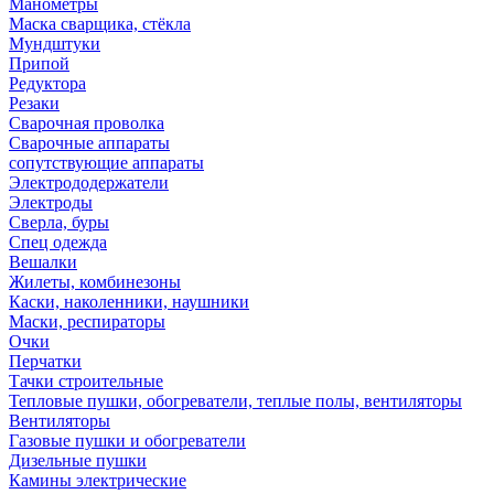
Манометры
Маска сварщика, стёкла
Мундштуки
Припой
Редуктора
Резаки
Сварочная проволка
Сварочные аппараты
сопутствующие аппараты
Электрододержатели
Электроды
Сверла, буры
Спец одежда
Вешалки
Жилеты, комбинезоны
Каски, наколенники, наушники
Маски, респираторы
Очки
Перчатки
Тачки строительные
Тепловые пушки, обогреватели, теплые полы, вентиляторы
Вентиляторы
Газовые пушки и обогреватели
Дизельные пушки
Камины электрические