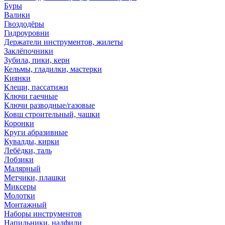
Буры
Валики
Гвоздодёры
Гидроуровни
Держатели инструментов, жилеты
Заклёпочники
Зубила, пики, керн
Кельмы, гладилки, мастерки
Киянки
Клещи, пассатижи
Ключи гаечные
Ключи разводные/газовые
Ковш строительный, чашки
Коронки
Круги абразивные
Кувалды, кирки
Лебёдки, таль
Лобзики
Малярный
Метчики, плашки
Миксеры
Молотки
Монтажный
Наборы инструментов
Напильники, надфили