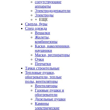
сопутствующие
аппараты
Электрододержатели
Электроды
+ ЕЩЕ
Сверла, буры
Спец одежда
Вешалки
Жилеты,
комбинезоны
Каски, наколенники,
наушники
Маски, респираторы
Очки
Перчатки
Тачки строительные
Тепловые пушки,
обогреватели, теплые
полы, вентиляторы
Вентиляторы
Газовые пушки и
обогреватели
Дизельные пушки
Камины
электрические