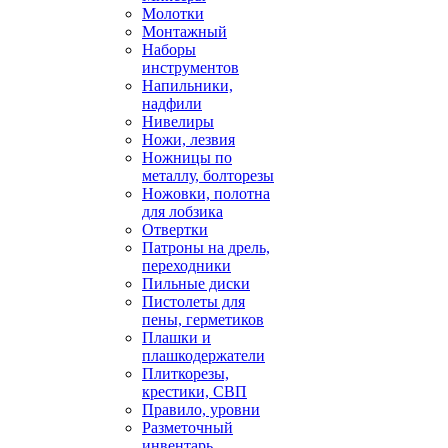
Молотки
Монтажный
Наборы
инструментов
Напильники,
надфили
Нивелиры
Ножи, лезвия
Ножницы по
металлу, болторезы
Ножовки, полотна
для лобзика
Отвертки
Патроны на дрель,
переходники
Пильные диски
Пистолеты для
пены, герметиков
Плашки и
плашкодержатели
Плиткорезы,
крестики, СВП
Правило, уровни
Разметочный
инвентарь