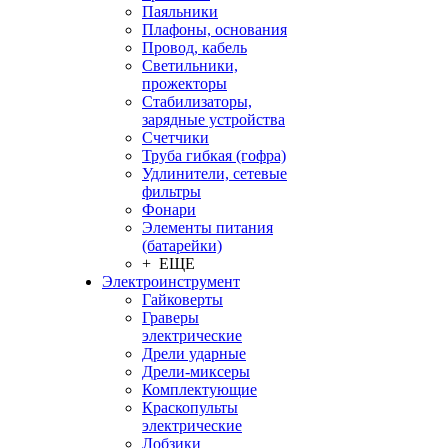
Паяльники
Плафоны, основания
Провод, кабель
Светильники,
прожекторы
Стабилизаторы,
зарядные устройства
Счетчики
Труба гибкая (гофра)
Удлинители, сетевые
фильтры
Фонари
Элементы питания
(батарейки)
+ ЕЩЕ
Электроинструмент
Гайковерты
Граверы
электрические
Дрели ударные
Дрели-миксеры
Комплектующие
Краскопульты
электрические
Лобзики