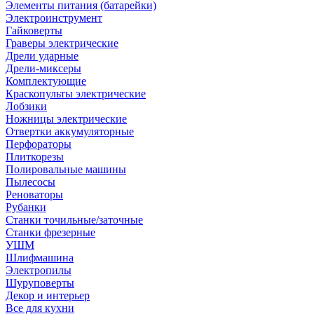
Элементы питания (батарейки)
Электроинструмент
Гайковерты
Граверы электрические
Дрели ударные
Дрели-миксеры
Комплектующие
Краскопульты электрические
Лобзики
Ножницы электрические
Отвертки аккумуляторные
Перфораторы
Плиткорезы
Полировальные машины
Пылесосы
Реноваторы
Рубанки
Станки точильные/заточные
Станки фрезерные
УШМ
Шлифмашина
Электропилы
Шуруповерты
Декор и интерьер
Все для кухни