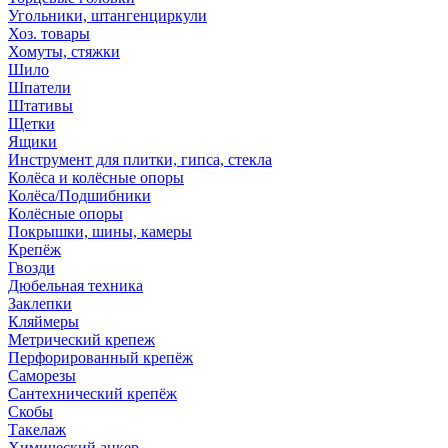
Угольники, штангенциркули
Хоз. товары
Хомуты, стяжки
Шило
Шпатели
Штативы
Щетки
Ящики
Инструмент для плитки, гипса, стекла
Колёса и колёсные опоры
Колёса/Подшибники
Колёсные опоры
Покрышки, шины, камеры
Крепёж
Гвозди
Дюбельная техника
Заклепки
Кляймеры
Метрический крепеж
Перфорированный крепёж
Саморезы
Сантехнический крепёж
Скобы
Такелаж
Химический анкер