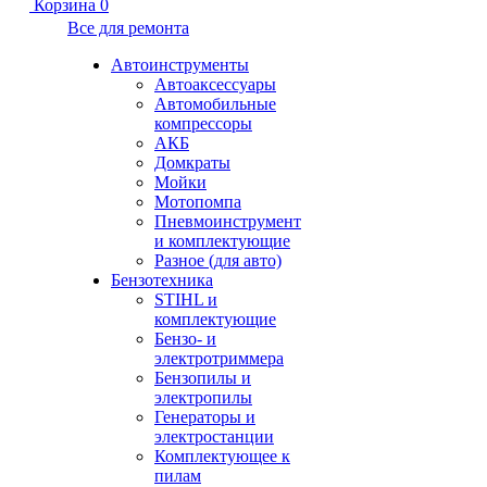
Корзина
0
Все для ремонта
Автоинструменты
Автоаксессуары
Автомобильные
компрессоры
АКБ
Домкраты
Мойки
Мотопомпа
Пневмоинструмент
и комплектующие
Разное (для авто)
Бензотехника
STIHL и
комплектующие
Бензо- и
электротриммера
Бензопилы и
электропилы
Генераторы и
электростанции
Комплектующее к
пилам