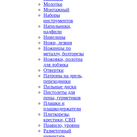
Молотки
Монтажный
Наборы
инструментов
Напильники,
надфили
Нивелиры
Ножи, лезвия
Ножницы по
металлу, болторезы
Ножовки, полотна
для лобзика
Отвертки
Патроны на дрель,
переходники
Пильные диски
Пистолеты для
пены, герметиков
Плашки и
плашкодержатели
Плиткорезы,
крестики, СВП
Правило, уровни
Разметочный
инвентарь