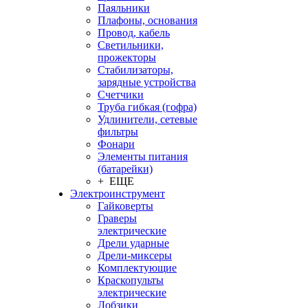
Паяльники
Плафоны, основания
Провод, кабель
Светильники,
прожекторы
Стабилизаторы,
зарядные устройства
Счетчики
Труба гибкая (гофра)
Удлинители, сетевые
фильтры
Фонари
Элементы питания
(батарейки)
+ ЕЩЕ
Электроинструмент
Гайковерты
Граверы
электрические
Дрели ударные
Дрели-миксеры
Комплектующие
Краскопульты
электрические
Лобзики