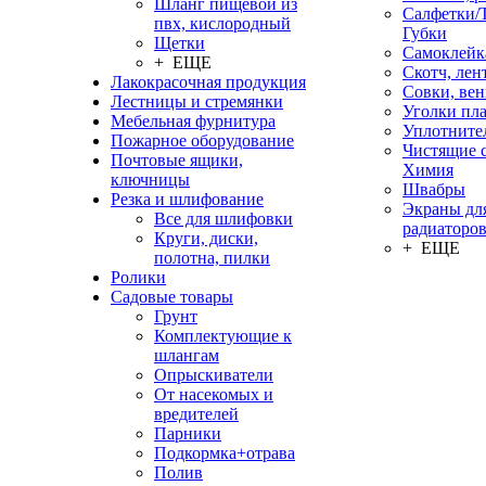
Шланг пищевой из
Салфетки/
пвх, кислородный
Губки
Щетки
Самоклейк
+ ЕЩЕ
Скотч, лен
Лакокрасочная продукция
Совки, ве
Лестницы и стремянки
Уголки пл
Мебельная фурнитура
Уплотните
Пожарное оборудование
Чистящие с
Почтовые ящики,
Химия
ключницы
Швабры
Резка и шлифование
Экраны дл
Все для шлифовки
радиаторо
Круги, диски,
+ ЕЩЕ
полотна, пилки
Ролики
Садовые товары
Грунт
Комплектующие к
шлангам
Опрыскиватели
От насекомых и
вредителей
Парники
Подкормка+отрава
Полив