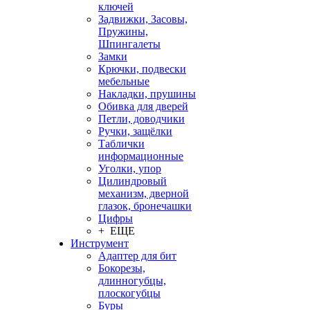
ключей
Задвижки, Засовы,
Пружины,
Шпингалеты
Замки
Крючки, подвески
мебельные
Накладки, прушины
Обивка для дверей
Петли, доводчики
Ручки, защёлки
Таблички
информационные
Уголки, упор
Цилиндровый
механизм, дверной
глазок, бронечашки
Цифры
+ ЕЩЕ
Инструмент
Адаптер для бит
Бокорезы,
длинногубцы,
плоскогубцы
Буры