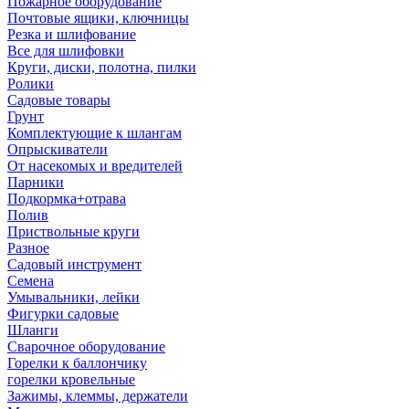
Пожарное оборудование
Почтовые ящики, ключницы
Резка и шлифование
Все для шлифовки
Круги, диски, полотна, пилки
Ролики
Садовые товары
Грунт
Комплектующие к шлангам
Опрыскиватели
От насекомых и вредителей
Парники
Подкормка+отрава
Полив
Приствольные круги
Разное
Садовый инструмент
Семена
Умывальники, лейки
Фигурки садовые
Шланги
Сварочное оборудование
Горелки к баллончику
горелки кровельные
Зажимы, клеммы, держатели