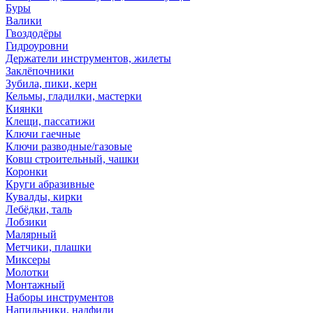
Буры
Валики
Гвоздодёры
Гидроуровни
Держатели инструментов, жилеты
Заклёпочники
Зубила, пики, керн
Кельмы, гладилки, мастерки
Киянки
Клещи, пассатижи
Ключи гаечные
Ключи разводные/газовые
Ковш строительный, чашки
Коронки
Круги абразивные
Кувалды, кирки
Лебёдки, таль
Лобзики
Малярный
Метчики, плашки
Миксеры
Молотки
Монтажный
Наборы инструментов
Напильники, надфили