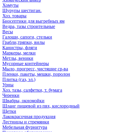
Хомуты
Шурупы шестиган.
Хоз. товары
Биосептики для выгребных ям
Ведра, тазы строительные
Весы
Галоши, сапоги, стельки
Грабли,тряпки, вилы
Канистры, фляги
Маркеры, мелки
Метлы, веники
Мусорные контейнеры
Мыло, прогресс, чистящие ср-ва
Пленки, пакеты, мешки, поролон
Плитка (газ, эл.)
Урны
Хоз. тазы, салфетки, т. бумага
Черенки
Швабры, окномойки
Шланг пищевой из пвх, кислородный
Щетки
Лакокрасочная продукция
Лестницы и стремянки
Мебельная фурнитура