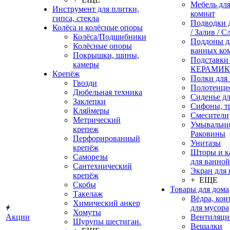
Мебель дл
Инструмент для плитки,
комнат
гипса, стекла
Подводки 
Колёса и колёсные опоры
/ Залив / С
Колёса/Подшибники
Поддоны д
Колёсные опоры
ванных ко
Покрышки, шины,
Подставки
камеры
КЕРАМИ
Крепёж
Полки для
Гвозди
Полотенце
Дюбельная техника
Сиденье дл
Заклепки
Сифоны, т
Кляймеры
Смесители
Метрический
Умывальни
крепеж
Раковины
Перфорированный
Унитазы
крепёж
Шторы и к
Саморезы
для ванной
Сантехнический
Экран для
крепёж
+ ЕЩЕ
Скобы
Товары для дома
Такелаж
Вёдра, ко
Химический анкер
для мусора
Хомуты
Акции
Вентиляци
Шурупы шестиган.
Вешалки