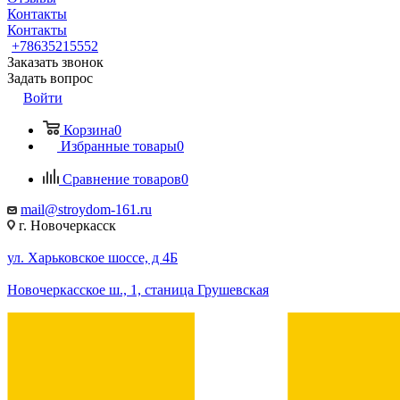
Контакты
Контакты
+78635215552
Заказать звонок
Задать вопрос
Войти
Корзина
0
Избранные товары
0
Сравнение товаров
0
mail@stroydom-161.ru
г. Новочеркасск
ул. Харьковское шоссе, д 4Б
Новочеркасское ш., 1, станица Грушевская