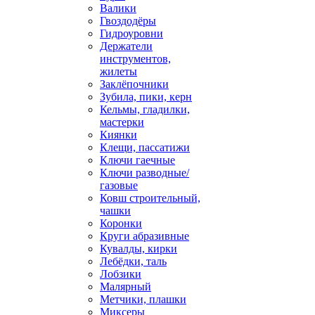
Валики
Гвоздодёры
Гидроуровни
Держатели
инструментов,
жилеты
Заклёпочники
Зубила, пики, керн
Кельмы, гладилки,
мастерки
Киянки
Клещи, пассатижи
Ключи гаечные
Ключи разводные/
газовые
Ковш строительный,
чашки
Коронки
Круги абразивные
Кувалды, кирки
Лебёдки, таль
Лобзики
Малярный
Метчики, плашки
Миксеры