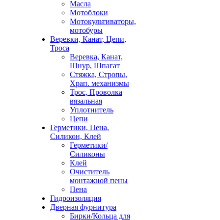
Масла
Мотоблоки
Мотокультиваторы,
мотобуры
Веревки, Канат, Цепи,
Троса
Веревка, Канат,
Шнур, Шпагат
Стяжка, Стропы,
Храп. механизмы
Трос, Проволка
вязальная
Уплотнитель
Цепи
Герметики, Пена,
Силикон, Клей
Герметики/
Силиконы
Клей
Очиститель
монтажной пены
Пена
Гидроизоляция
Дверная фурнитура
Бирки/Кольца для