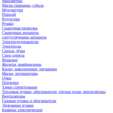
Манометры
Маска сварщика, стёкла
Мундштуки
Припой
Редуктора
Резаки
Сварочная проволка
Сварочные аппараты
сопутствующие аппараты
Электрододержатели
Электроды
Сверла, буры
Спец одежда
Вешалки
Жилеты, комбинезоны
Каски, наколенники, наушники
Маски, респираторы
Очки
Перчатки
Тачки строительные
Тепловые пушки, обогреватели, теплые полы, вентиляторы
Вентиляторы
Газовые пушки и обогреватели
Дизельные пушки
Камины электрические