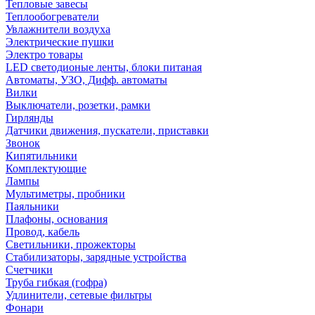
Тепловые завесы
Теплообогреватели
Увлажнители воздуха
Электрические пушки
Электро товары
LED светодионые ленты, блоки питаная
Автоматы, УЗО, Дифф. автоматы
Вилки
Выключатели, розетки, рамки
Гирлянды
Датчики движения, пускатели, приставки
Звонок
Кипятильники
Комплектующие
Лампы
Мультиметры, пробники
Паяльники
Плафоны, основания
Провод, кабель
Светильники, прожекторы
Стабилизаторы, зарядные устройства
Счетчики
Труба гибкая (гофра)
Удлинители, сетевые фильтры
Фонари