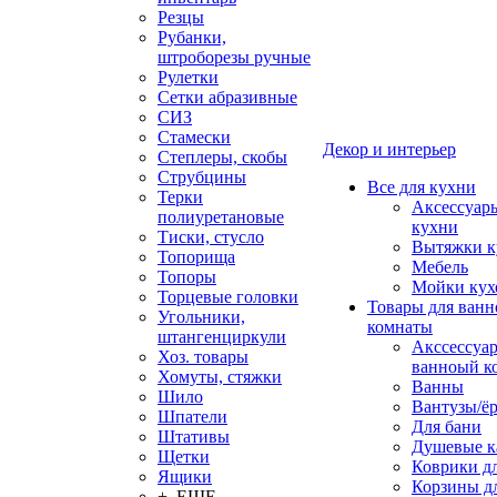
Резцы
Рубанки,
штроборезы ручные
Рулетки
Сетки абразивные
СИЗ
Стамески
Декор и интерьер
Степлеры, скобы
Струбцины
Все для кухни
Терки
Аксессуар
полиуретановые
кухни
Тиски, стусло
Вытяжки к
Топорища
Мебель
Топоры
Мойки кух
Торцевые головки
Товары для ванн
Угольники,
комнаты
штангенциркули
Акссессуа
Хоз. товары
ванноый к
Хомуты, стяжки
Ванны
Шило
Вантузы/ё
Шпатели
Для бани
Штативы
Душевые 
Щетки
Коврики д
Ящики
Корзины дл
+ ЕЩЕ