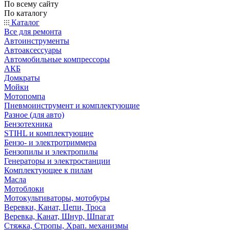
По всему сайту
По каталогу
Каталог
Все для ремонта
Автоинструменты
Автоаксессуары
Автомобильные компрессоры
АКБ
Домкраты
Мойки
Мотопомпа
Пневмоинструмент и комплектующие
Разное (для авто)
Бензотехника
STIHL и комплектующие
Бензо- и электротриммера
Бензопилы и электропилы
Генераторы и электростанции
Комплектующее к пилам
Масла
Мотоблоки
Мотокультиваторы, мотобуры
Веревки, Канат, Цепи, Троса
Веревка, Канат, Шнур, Шпагат
Стяжка, Стропы, Храп. механизмы