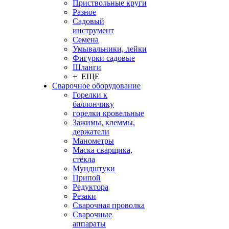
Приствольные круги
Разное
Садовый
инструмент
Семена
Умывальники, лейки
Фигурки садовые
Шланги
+ ЕЩЕ
Сварочное оборудование
Горелки к
баллончику
горелки кровельные
Зажимы, клеммы,
держатели
Манометры
Маска сварщика,
стёкла
Мундштуки
Припой
Редуктора
Резаки
Сварочная проволка
Сварочные
аппараты