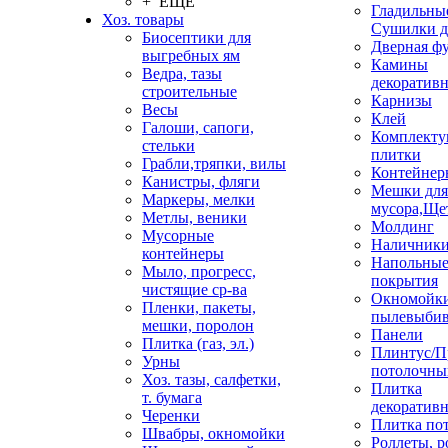
+ ЕЩЕ
Гладильные
Хоз. товары
Сушилки д
Биосептики для
Дверная ф
выгребных ям
Камины
Ведра, тазы
декоратив
строительные
Карнизы
Весы
Клей
Галоши, сапоги,
Комплекту
стельки
плитки
Грабли,тряпки, вилы
Контейнер
Канистры, фляги
Мешки для
Маркеры, мелки
мусора,Ще
Метлы, веники
Молдинг
Мусорные
Наличник
контейнеры
Напольны
Мыло, прогресс,
покрытия
чистящие ср-ва
Окномойки
Пленки, пакеты,
пылевыбив
мешки, поролон
Панели
Плитка (газ, эл.)
Плинтус/П
Урны
потолочны
Хоз. тазы, салфетки,
Плитка
т. бумага
декоративн
Черенки
Плитка по
Швабры, окномойки
Роллеты, 