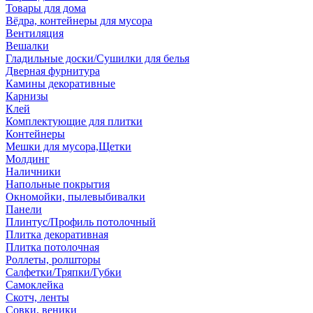
Товары для дома
Вёдра, контейнеры для мусора
Вентиляция
Вешалки
Гладильные доски/Сушилки для белья
Дверная фурнитура
Камины декоративные
Карнизы
Клей
Комплектующие для плитки
Контейнеры
Мешки для мусора,Щетки
Молдинг
Наличники
Напольные покрытия
Окномойки, пылевыбивалки
Панели
Плинтус/Профиль потолочный
Плитка декоративная
Плитка потолочная
Роллеты, ролшторы
Салфетки/Тряпки/Губки
Самоклейка
Скотч, ленты
Совки, веники