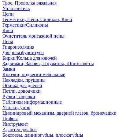
Трос, Проволка вязальная
Уплотнитель
Цепи
Герметики, Пена, Силикон, Клей
Герметики/Силиконы
Клей
Очиститель монтажной пены
Пена
Гидроизоляция
Дверная фурнитура
Бирки/Кольца для ключей
Задвижки, Засовы, Пружины, Шпингалеты
Замки
Крючки, подвески мебельные
Накладки, прушины
Обивка для дверей
Петли, доводчики
Ручки, защёлки
Таблички информационные
Уголки, упор
Цилиндровый механизм, дверной глазок, бронечашки
Цифры
Инструмент
Адаптер для бит
Бокорезы, длинногубцы, плоскогубцы