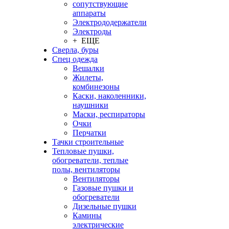
сопутствующие
аппараты
Электрододержатели
Электроды
+ ЕЩЕ
Сверла, буры
Спец одежда
Вешалки
Жилеты,
комбинезоны
Каски, наколенники,
наушники
Маски, респираторы
Очки
Перчатки
Тачки строительные
Тепловые пушки,
обогреватели, теплые
полы, вентиляторы
Вентиляторы
Газовые пушки и
обогреватели
Дизельные пушки
Камины
электрические