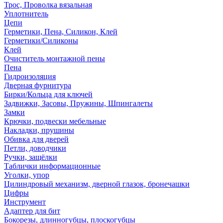
Трос, Проволка вязальная
Уплотнитель
Цепи
Герметики, Пена, Силикон, Клей
Герметики/Силиконы
Клей
Очиститель монтажной пены
Пена
Гидроизоляция
Дверная фурнитура
Бирки/Кольца для ключей
Задвижки, Засовы, Пружины, Шпингалеты
Замки
Крючки, подвески мебельные
Накладки, прушины
Обивка для дверей
Петли, доводчики
Ручки, защёлки
Таблички информационные
Уголки, упор
Цилиндровый механизм, дверной глазок, бронечашки
Цифры
Инструмент
Адаптер для бит
Бокорезы, длинногубцы, плоскогубцы