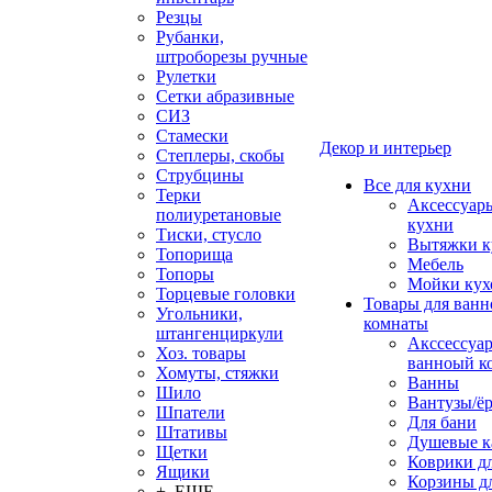
Резцы
Рубанки,
штроборезы ручные
Рулетки
Сетки абразивные
СИЗ
Стамески
Декор и интерьер
Степлеры, скобы
Струбцины
Все для кухни
Терки
Аксессуар
полиуретановые
кухни
Тиски, стусло
Вытяжки к
Топорища
Мебель
Топоры
Мойки кух
Торцевые головки
Товары для ванн
Угольники,
комнаты
штангенциркули
Акссессуа
Хоз. товары
ванноый к
Хомуты, стяжки
Ванны
Шило
Вантузы/ё
Шпатели
Для бани
Штативы
Душевые 
Щетки
Коврики д
Ящики
Корзины дл
+ ЕЩЕ