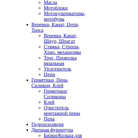
Масла
Мотоблоки
Мотокультиваторы,
мотобуры
Веревки, Канат, Цепи,
Троса
Веревка, Канат,
Шнур, Шпагат
Стяжка, Стропы,
Храп. механизмы
Трос, Проволка
вязальная
Уплотнитель
Цепи
Герметики, Пена,
Силикон, Клей
Герметики/
Силиконы
Клей
Очиститель
монтажной пены
Пена
Гидроизоляция
Дверная фурнитура
Бирки/Кольца для