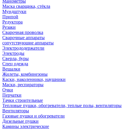
Манометры
Маска сварщика, стёкла
Мундштуки
Припой
Редуктора
Резаки
Сварочная проволка
Сварочные аппараты
сопутствующие аппараты
Электрододержатели
Электроды
Сверла, буры
Спец одежда
Вешалки
Жилеты, комбинезоны
Каски, наколенники, наушники
Маски, респираторы
Очки
Перчатки
Тачки строительные
Тепловые пушки, обогреватели, теплые полы, вентиляторы
Вентиляторы
Газовые пушки и обогреватели
Дизельные пушки
Камины электрические