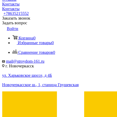
Контакты
Контакты
+78635215552
Заказать звонок
Задать вопрос
Войти
Корзина
0
Избранные товары
0
Сравнение товаров
0
mail@stroydom-161.ru
г. Новочеркасск
ул. Харьковское шоссе, д 4Б
Новочеркасское ш., 1, станица Грушевская