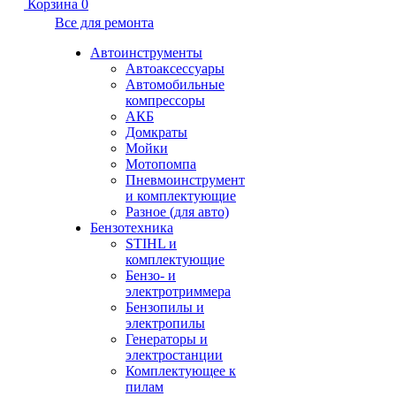
Корзина
0
Все для ремонта
Автоинструменты
Автоаксессуары
Автомобильные
компрессоры
АКБ
Домкраты
Мойки
Мотопомпа
Пневмоинструмент
и комплектующие
Разное (для авто)
Бензотехника
STIHL и
комплектующие
Бензо- и
электротриммера
Бензопилы и
электропилы
Генераторы и
электростанции
Комплектующее к
пилам