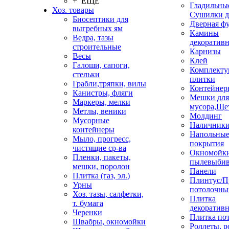
+ ЕЩЕ
Гладильные
Хоз. товары
Сушилки д
Биосептики для
Дверная ф
выгребных ям
Камины
Ведра, тазы
декоратив
строительные
Карнизы
Весы
Клей
Галоши, сапоги,
Комплекту
стельки
плитки
Грабли,тряпки, вилы
Контейнер
Канистры, фляги
Мешки для
Маркеры, мелки
мусора,Ще
Метлы, веники
Молдинг
Мусорные
Наличник
контейнеры
Напольны
Мыло, прогресс,
покрытия
чистящие ср-ва
Окномойки
Пленки, пакеты,
пылевыбив
мешки, поролон
Панели
Плитка (газ, эл.)
Плинтус/П
Урны
потолочны
Хоз. тазы, салфетки,
Плитка
т. бумага
декоративн
Черенки
Плитка по
Швабры, окномойки
Роллеты, 