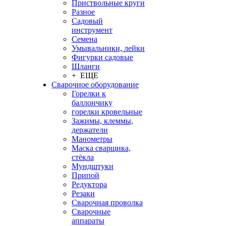
Приствольные круги
Разное
Садовый
инструмент
Семена
Умывальники, лейки
Фигурки садовые
Шланги
+ ЕЩЕ
Сварочное оборудование
Горелки к
баллончику
горелки кровельные
Зажимы, клеммы,
держатели
Манометры
Маска сварщика,
стёкла
Мундштуки
Припой
Редуктора
Резаки
Сварочная проволка
Сварочные
аппараты