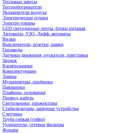
Тепловые завесы
Теплообогреватели
Увлажнители воздуха
Электрические пушки
Электро товары
LED светодионые ленты, блоки питаная
Автоматы, УЗО, Дифф. автоматы
Вилки
Выключатели, розетки, рамки
Гирлянды
Датчики движения, пускатели, приставки
Звонок
Кипятильники
Комплектующие
Лампы
Мультиметры, пробники
Паяльники
Плафоны, основания
Провод, кабель
Светильники, прожекторы
Стабилизаторы, зарядные устройства
Счетчики
Труба гибкая (гофра)
Удлинители, сетевые фильтры
Фонари