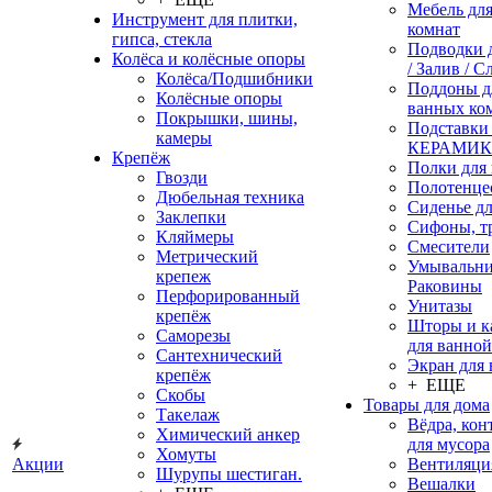
Мебель дл
Инструмент для плитки,
комнат
гипса, стекла
Подводки 
Колёса и колёсные опоры
/ Залив / С
Колёса/Подшибники
Поддоны д
Колёсные опоры
ванных ко
Покрышки, шины,
Подставки
камеры
КЕРАМИ
Крепёж
Полки для
Гвозди
Полотенце
Дюбельная техника
Сиденье дл
Заклепки
Сифоны, т
Кляймеры
Смесители
Метрический
Умывальни
крепеж
Раковины
Перфорированный
Унитазы
крепёж
Шторы и к
Саморезы
для ванной
Сантехнический
Экран для
крепёж
+ ЕЩЕ
Скобы
Товары для дома
Такелаж
Вёдра, ко
Химический анкер
для мусора
Хомуты
Акции
Вентиляци
Шурупы шестиган.
Вешалки