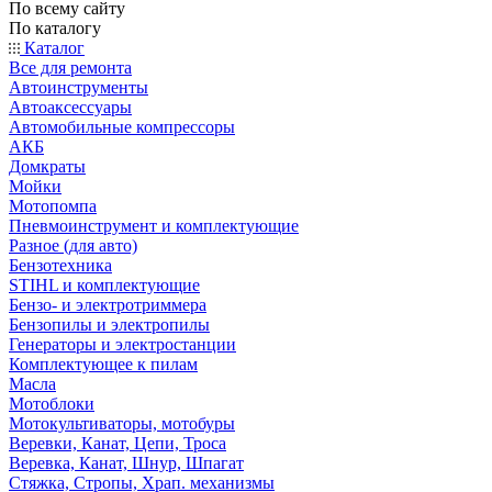
По всему сайту
По каталогу
Каталог
Все для ремонта
Автоинструменты
Автоаксессуары
Автомобильные компрессоры
АКБ
Домкраты
Мойки
Мотопомпа
Пневмоинструмент и комплектующие
Разное (для авто)
Бензотехника
STIHL и комплектующие
Бензо- и электротриммера
Бензопилы и электропилы
Генераторы и электростанции
Комплектующее к пилам
Масла
Мотоблоки
Мотокультиваторы, мотобуры
Веревки, Канат, Цепи, Троса
Веревка, Канат, Шнур, Шпагат
Стяжка, Стропы, Храп. механизмы