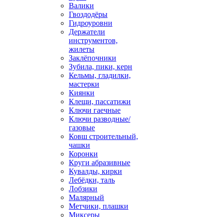
Валики
Гвоздодёры
Гидроуровни
Держатели
инструментов,
жилеты
Заклёпочники
Зубила, пики, керн
Кельмы, гладилки,
мастерки
Киянки
Клещи, пассатижи
Ключи гаечные
Ключи разводные/
газовые
Ковш строительный,
чашки
Коронки
Круги абразивные
Кувалды, кирки
Лебёдки, таль
Лобзики
Малярный
Метчики, плашки
Миксеры