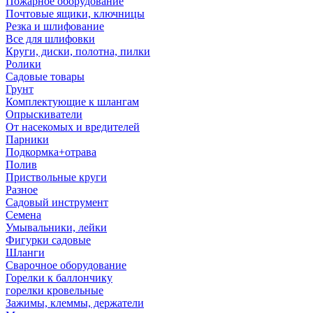
Пожарное оборудование
Почтовые ящики, ключницы
Резка и шлифование
Все для шлифовки
Круги, диски, полотна, пилки
Ролики
Садовые товары
Грунт
Комплектующие к шлангам
Опрыскиватели
От насекомых и вредителей
Парники
Подкормка+отрава
Полив
Приствольные круги
Разное
Садовый инструмент
Семена
Умывальники, лейки
Фигурки садовые
Шланги
Сварочное оборудование
Горелки к баллончику
горелки кровельные
Зажимы, клеммы, держатели