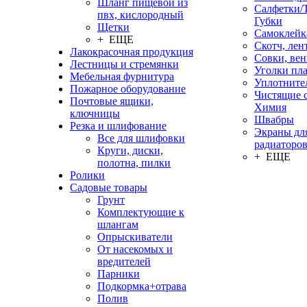
Шланг пищевой из
Салфетки/
пвх, кислородный
Губки
Щетки
Самоклейк
+ ЕЩЕ
Скотч, лен
Лакокрасочная продукция
Совки, ве
Лестницы и стремянки
Уголки пл
Мебельная фурнитура
Уплотните
Пожарное оборудование
Чистящие с
Почтовые ящики,
Химия
ключницы
Швабры
Резка и шлифование
Экраны дл
Все для шлифовки
радиаторо
Круги, диски,
+ ЕЩЕ
полотна, пилки
Ролики
Садовые товары
Грунт
Комплектующие к
шлангам
Опрыскиватели
От насекомых и
вредителей
Парники
Подкормка+отрава
Полив