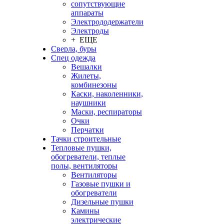
сопутствующие
аппараты
Электрододержатели
Электроды
+ ЕЩЕ
Сверла, буры
Спец одежда
Вешалки
Жилеты,
комбинезоны
Каски, наколенники,
наушники
Маски, респираторы
Очки
Перчатки
Тачки строительные
Тепловые пушки,
обогреватели, теплые
полы, вентиляторы
Вентиляторы
Газовые пушки и
обогреватели
Дизельные пушки
Камины
электрические