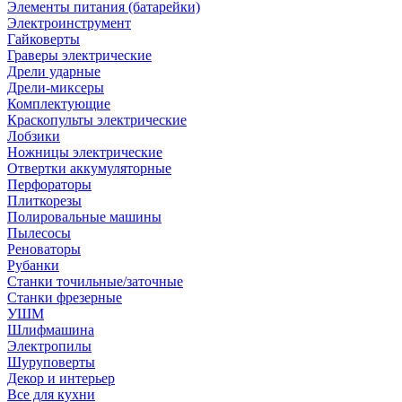
Элементы питания (батарейки)
Электроинструмент
Гайковерты
Граверы электрические
Дрели ударные
Дрели-миксеры
Комплектующие
Краскопульты электрические
Лобзики
Ножницы электрические
Отвертки аккумуляторные
Перфораторы
Плиткорезы
Полировальные машины
Пылесосы
Реноваторы
Рубанки
Станки точильные/заточные
Станки фрезерные
УШМ
Шлифмашина
Электропилы
Шуруповерты
Декор и интерьер
Все для кухни