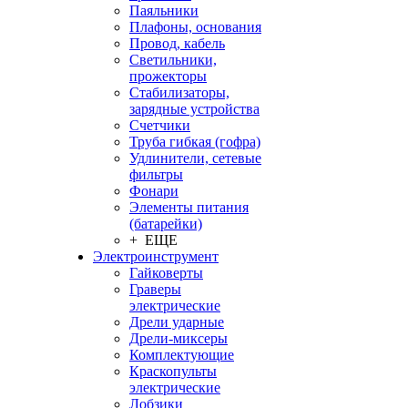
Паяльники
Плафоны, основания
Провод, кабель
Светильники,
прожекторы
Стабилизаторы,
зарядные устройства
Счетчики
Труба гибкая (гофра)
Удлинители, сетевые
фильтры
Фонари
Элементы питания
(батарейки)
+ ЕЩЕ
Электроинструмент
Гайковерты
Граверы
электрические
Дрели ударные
Дрели-миксеры
Комплектующие
Краскопульты
электрические
Лобзики