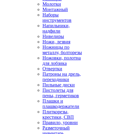
Молотки
Монтажный
Наборы
инструментов
Напильники,
надфили
Нивелиры
Ножи, лезвия
Ножницы по
металлу, болторезы
Ножовки, полотна
для лобзика
Отвертки
Патроны на дрель,
переходники
Пильные диски
Пистолеты для
пены, герметиков
Плашки и
плашкодержатели
Плиткорезы,
крестики, СВП
Правило, уровни
Разметочный
инвентарь