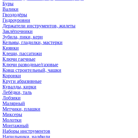
Буры
Валики
Гвоздодёры
Гидроуровни
Держатели инструментов, жилеты
Заклёпочники
Зубила, пики, керн
Кельмы, гладилки, мастерки
Киянки
Клещи, пассатижи
Ключи гаечные
Ключи разводные/газовые
Ковш строительный, чашки
Коронки
Круги абразивные
Кувалды, кирки
Лебёдки, таль
Лобзики
Малярный
Метчики, плашки
Миксеры
Молотки
Монтажный
Наборы инструментов
Напильники, надфили