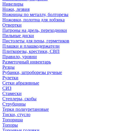
Нивелиры
Ножи, лезвия
Ножницы по металлу, болторезы
Ножовки, полотна для лобзика
Отвертки
Патроны на дрель, переходники
Пильные диски
Пистолеты для пены, герметиков
Плашки и плашкодержатели
Плиткорезы, крестики, СВП
Правило, уровни
Разметочный инвентарь
Резцы
Рубанки, штроборезы ручные
Рулетки
Сетки абразивные
СИЗ
Стамески
Степлеры, скобы
Струбцины
Терки полиуретановые
Тиски, стусло
Топорища
Топоры
Торцевые головки