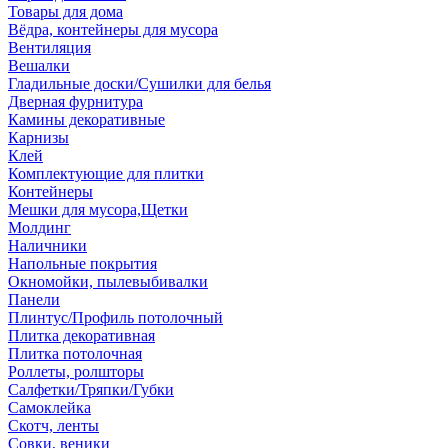
Товары для дома
Вёдра, контейнеры для мусора
Вентиляция
Вешалки
Гладильные доски/Сушилки для белья
Дверная фурнитура
Камины декоративные
Карнизы
Клей
Комплектующие для плитки
Контейнеры
Мешки для мусора,Щетки
Молдинг
Наличники
Напольные покрытия
Окномойки, пылевыбивалки
Панели
Плинтус/Профиль потолочный
Плитка декоративная
Плитка потолочная
Роллеты, ролшторы
Салфетки/Тряпки/Губки
Самоклейка
Скотч, ленты
Совки, веники