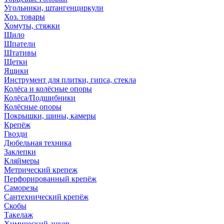
Угольники, штангенциркули
Хоз. товары
Хомуты, стяжки
Шило
Шпатели
Штативы
Щетки
Ящики
Инструмент для плитки, гипса, стекла
Колёса и колёсные опоры
Колёса/Подшибники
Колёсные опоры
Покрышки, шины, камеры
Крепёж
Гвозди
Дюбельная техника
Заклепки
Кляймеры
Метрический крепеж
Перфорированный крепёж
Саморезы
Сантехнический крепёж
Скобы
Такелаж
Химический анкер