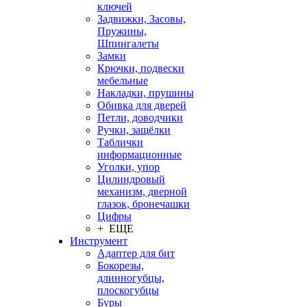
ключей
Задвижки, Засовы,
Пружины,
Шпингалеты
Замки
Крючки, подвески
мебельные
Накладки, прушины
Обивка для дверей
Петли, доводчики
Ручки, защёлки
Таблички
информационные
Уголки, упор
Цилиндровый
механизм, дверной
глазок, бронечашки
Цифры
+ ЕЩЕ
Инструмент
Адаптер для бит
Бокорезы,
длинногубцы,
плоскогубцы
Буры