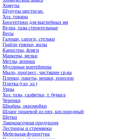
Хомуты
Шурупы шестиган.
Хоз. товары
Биосептики для выгребных ям
Ведра, тазы строительные
Весы
Галоши, сапоги, стельки
Грабли,тряпки, вилы
Канистры, фляги
Маркеры, мелки
Метлы, веники
Мусорные контейнеры
Мыло, прогресс, чистящие ср-ва
Пленки, пакеты, мешки, поролон
Плитка (газ, эл.)
Урны
Хоз. тазы, салфетки, т. бумага
Черенки
Швабры, окномойки
Шланг пищевой из пвх, кислородный
Щетки
Лакокрасочная продукция
Лестницы и стремянки
Мебельная фурнитура