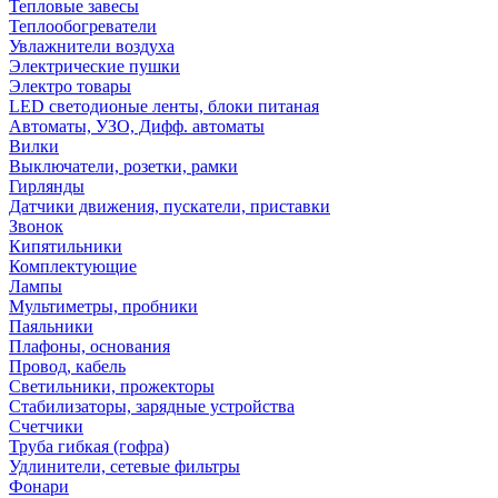
Тепловые завесы
Теплообогреватели
Увлажнители воздуха
Электрические пушки
Электро товары
LED светодионые ленты, блоки питаная
Автоматы, УЗО, Дифф. автоматы
Вилки
Выключатели, розетки, рамки
Гирлянды
Датчики движения, пускатели, приставки
Звонок
Кипятильники
Комплектующие
Лампы
Мультиметры, пробники
Паяльники
Плафоны, основания
Провод, кабель
Светильники, прожекторы
Стабилизаторы, зарядные устройства
Счетчики
Труба гибкая (гофра)
Удлинители, сетевые фильтры
Фонари