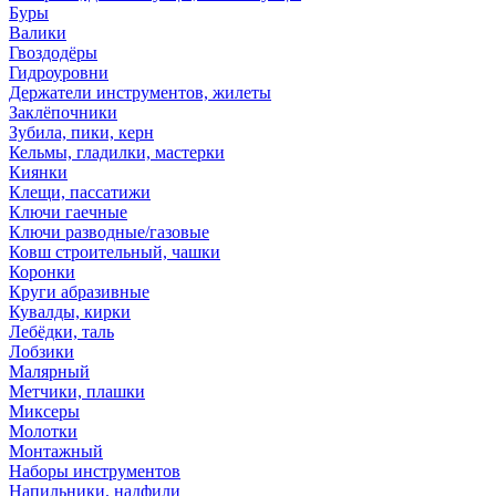
Буры
Валики
Гвоздодёры
Гидроуровни
Держатели инструментов, жилеты
Заклёпочники
Зубила, пики, керн
Кельмы, гладилки, мастерки
Киянки
Клещи, пассатижи
Ключи гаечные
Ключи разводные/газовые
Ковш строительный, чашки
Коронки
Круги абразивные
Кувалды, кирки
Лебёдки, таль
Лобзики
Малярный
Метчики, плашки
Миксеры
Молотки
Монтажный
Наборы инструментов
Напильники, надфили