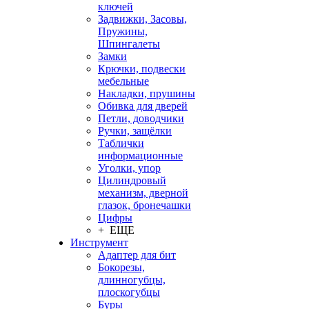
ключей
Задвижки, Засовы,
Пружины,
Шпингалеты
Замки
Крючки, подвески
мебельные
Накладки, прушины
Обивка для дверей
Петли, доводчики
Ручки, защёлки
Таблички
информационные
Уголки, упор
Цилиндровый
механизм, дверной
глазок, бронечашки
Цифры
+ ЕЩЕ
Инструмент
Адаптер для бит
Бокорезы,
длинногубцы,
плоскогубцы
Буры