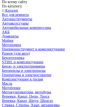
По всему сайту
По каталогу
Каталог
Все для ремонта
Автоинструменты
Автоаксессуары
Автомобильные компрессоры
АКБ
Домкраты
Мойки
Мотопомпа
Пневмоинструмент и комплектующие
Разное (для авто)
Бензотехника
STIHL и комплектующие
Бензо- и электротриммера
Бензопилы и электропилы
Генераторы и электростанции
Комплектующее к пилам
Масла
Мотоблоки
Мотокультиваторы, мотобуры
Веревки, Канат, Цепи, Троса
Веревка, Канат, Шнур, Шпагат
Стяжка, Стропы, Храп. механизмы