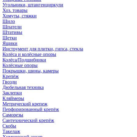
Угольники, штангенциркули
Хоз. товары
Хомуты, стяжки
Шило
Шпатели
Штативы
Щетки
Ящики
Инструмент для плитки, гипса, стекла
Колёса и колёсные опоры
Колёса/Подшибники
Колёсные опоры
Покрышки, шины, камеры
Крепёж
Гвозди
Дюбельная техника
Заклепки
Кляймеры
Метрический крепеж
Перфорированный крепёж
Саморезы
Сантехнический крепёж
Скобы
Такелаж
Химический анкер