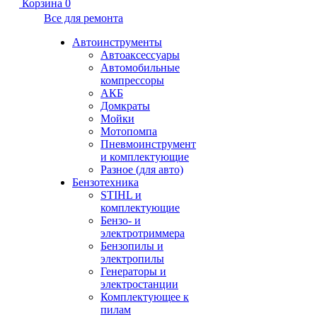
Корзина
0
Все для ремонта
Автоинструменты
Автоаксессуары
Автомобильные
компрессоры
АКБ
Домкраты
Мойки
Мотопомпа
Пневмоинструмент
и комплектующие
Разное (для авто)
Бензотехника
STIHL и
комплектующие
Бензо- и
электротриммера
Бензопилы и
электропилы
Генераторы и
электростанции
Комплектующее к
пилам