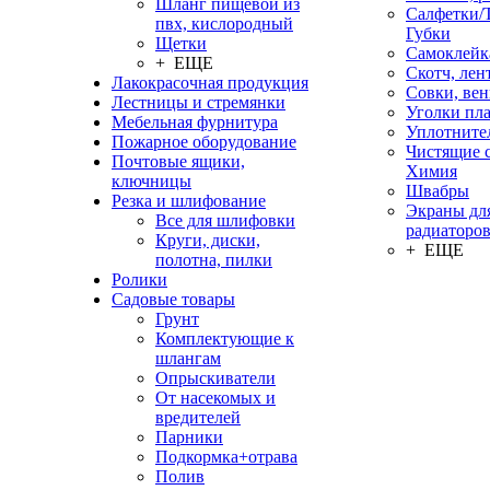
Шланг пищевой из
Салфетки/
пвх, кислородный
Губки
Щетки
Самоклейк
+ ЕЩЕ
Скотч, лен
Лакокрасочная продукция
Совки, ве
Лестницы и стремянки
Уголки пл
Мебельная фурнитура
Уплотните
Пожарное оборудование
Чистящие с
Почтовые ящики,
Химия
ключницы
Швабры
Резка и шлифование
Экраны дл
Все для шлифовки
радиаторо
Круги, диски,
+ ЕЩЕ
полотна, пилки
Ролики
Садовые товары
Грунт
Комплектующие к
шлангам
Опрыскиватели
От насекомых и
вредителей
Парники
Подкормка+отрава
Полив