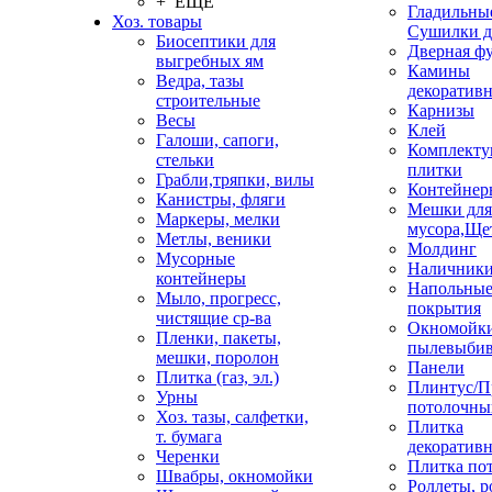
+ ЕЩЕ
Гладильные
Хоз. товары
Сушилки д
Биосептики для
Дверная ф
выгребных ям
Камины
Ведра, тазы
декоратив
строительные
Карнизы
Весы
Клей
Галоши, сапоги,
Комплекту
стельки
плитки
Грабли,тряпки, вилы
Контейнер
Канистры, фляги
Мешки для
Маркеры, мелки
мусора,Ще
Метлы, веники
Молдинг
Мусорные
Наличник
контейнеры
Напольны
Мыло, прогресс,
покрытия
чистящие ср-ва
Окномойки
Пленки, пакеты,
пылевыбив
мешки, поролон
Панели
Плитка (газ, эл.)
Плинтус/П
Урны
потолочны
Хоз. тазы, салфетки,
Плитка
т. бумага
декоративн
Черенки
Плитка по
Швабры, окномойки
Роллеты, 