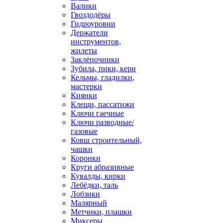
Валики
Гвоздодёры
Гидроуровни
Держатели
инструментов,
жилеты
Заклёпочники
Зубила, пики, керн
Кельмы, гладилки,
мастерки
Киянки
Клещи, пассатижи
Ключи гаечные
Ключи разводные/
газовые
Ковш строительный,
чашки
Коронки
Круги абразивные
Кувалды, кирки
Лебёдки, таль
Лобзики
Малярный
Метчики, плашки
Миксеры