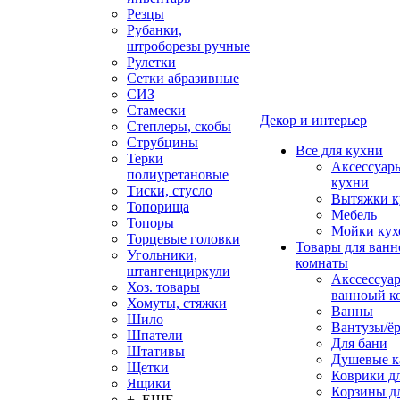
Резцы
Рубанки,
штроборезы ручные
Рулетки
Сетки абразивные
СИЗ
Стамески
Декор и интерьер
Степлеры, скобы
Струбцины
Все для кухни
Терки
Аксессуар
полиуретановые
кухни
Тиски, стусло
Вытяжки к
Топорища
Мебель
Топоры
Мойки кух
Торцевые головки
Товары для ванн
Угольники,
комнаты
штангенциркули
Акссессуа
Хоз. товары
ванноый к
Хомуты, стяжки
Ванны
Шило
Вантузы/ё
Шпатели
Для бани
Штативы
Душевые 
Щетки
Коврики д
Ящики
Корзины дл
+ ЕЩЕ