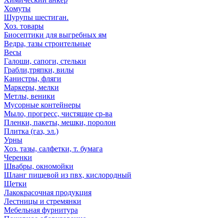
Хомуты
Шурупы шестиган.
Хоз. товары
Биосептики для выгребных ям
Ведра, тазы строительные
Весы
Галоши, сапоги, стельки
Грабли,тряпки, вилы
Канистры, фляги
Маркеры, мелки
Метлы, веники
Мусорные контейнеры
Мыло, прогресс, чистящие ср-ва
Пленки, пакеты, мешки, поролон
Плитка (газ, эл.)
Урны
Хоз. тазы, салфетки, т. бумага
Черенки
Швабры, окномойки
Шланг пищевой из пвх, кислородный
Щетки
Лакокрасочная продукция
Лестницы и стремянки
Мебельная фурнитура