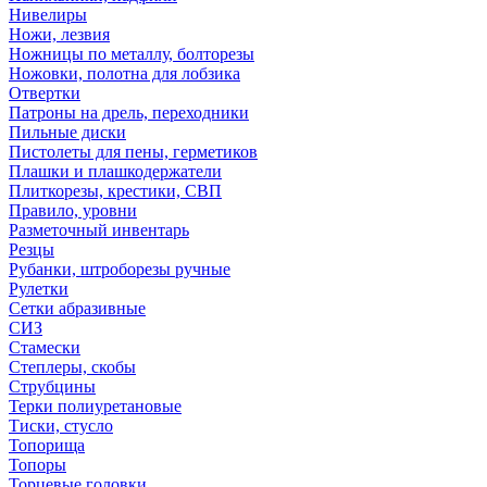
Нивелиры
Ножи, лезвия
Ножницы по металлу, болторезы
Ножовки, полотна для лобзика
Отвертки
Патроны на дрель, переходники
Пильные диски
Пистолеты для пены, герметиков
Плашки и плашкодержатели
Плиткорезы, крестики, СВП
Правило, уровни
Разметочный инвентарь
Резцы
Рубанки, штроборезы ручные
Рулетки
Сетки абразивные
СИЗ
Стамески
Степлеры, скобы
Струбцины
Терки полиуретановые
Тиски, стусло
Топорища
Топоры
Торцевые головки