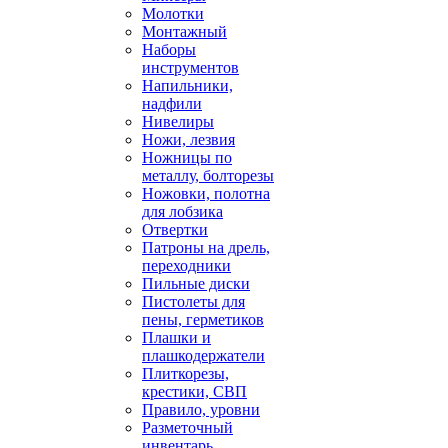
Молотки
Монтажный
Наборы
инструментов
Напильники,
надфили
Нивелиры
Ножи, лезвия
Ножницы по
металлу, болторезы
Ножовки, полотна
для лобзика
Отвертки
Патроны на дрель,
переходники
Пильные диски
Пистолеты для
пены, герметиков
Плашки и
плашкодержатели
Плиткорезы,
крестики, СВП
Правило, уровни
Разметочный
инвентарь