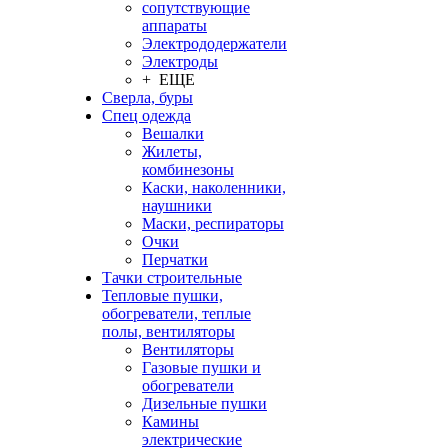
сопутствующие
аппараты
Электрододержатели
Электроды
+ ЕЩЕ
Сверла, буры
Спец одежда
Вешалки
Жилеты,
комбинезоны
Каски, наколенники,
наушники
Маски, респираторы
Очки
Перчатки
Тачки строительные
Тепловые пушки,
обогреватели, теплые
полы, вентиляторы
Вентиляторы
Газовые пушки и
обогреватели
Дизельные пушки
Камины
электрические