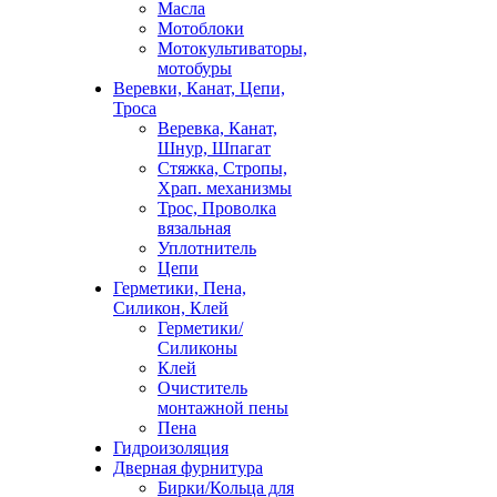
Масла
Мотоблоки
Мотокультиваторы,
мотобуры
Веревки, Канат, Цепи,
Троса
Веревка, Канат,
Шнур, Шпагат
Стяжка, Стропы,
Храп. механизмы
Трос, Проволка
вязальная
Уплотнитель
Цепи
Герметики, Пена,
Силикон, Клей
Герметики/
Силиконы
Клей
Очиститель
монтажной пены
Пена
Гидроизоляция
Дверная фурнитура
Бирки/Кольца для