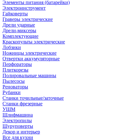
Элементы питания (батарейки)
Электроинструмент
Гайковерты
Граверы электрические
Дрели ударные
Дрели-миксеры
Комплектующие
Краскопульты электрические
Лобзики
Ножницы электрические
Отвертки аккумуляторные
Перфораторы
Плиткорезы
Полировальные машины
Пылесосы
Реноваторы
Рубанки
Станки точильные/заточные
Станки фрезерные
УШМ
Шлифмашина
Электропилы
Шуруповерты
Декор и интерьер
Все для кухни