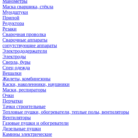
Манометры
Маска сварщика, стёкла
Мундштуки
Припой
Редуктора
Резаки
Сварочная проволка
Сварочные аппараты
сопутствующие аппараты
Электрододержатели
Электроды
Сверла, буры
Спец одежда
Вешалки
Жилеты, комбинезоны
Каски, наколенники, наушники
Маски, респираторы
Очки
Перчатки
Тачки строительные
Тепловые пушки, обогреватели, теплые полы, вентиляторы
Вентиляторы
Газовые пушки и обогреватели
Дизельные пушки
Камины электрические