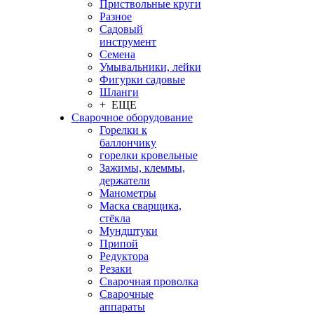
Приствольные круги
Разное
Садовый
инструмент
Семена
Умывальники, лейки
Фигурки садовые
Шланги
+ ЕЩЕ
Сварочное оборудование
Горелки к
баллончику
горелки кровельные
Зажимы, клеммы,
держатели
Манометры
Маска сварщика,
стёкла
Мундштуки
Припой
Редуктора
Резаки
Сварочная проволка
Сварочные
аппараты