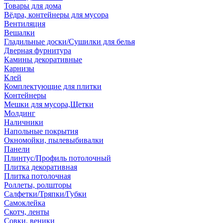
Товары для дома
Вёдра, контейнеры для мусора
Вентиляция
Вешалки
Гладильные доски/Сушилки для белья
Дверная фурнитура
Камины декоративные
Карнизы
Клей
Комплектующие для плитки
Контейнеры
Мешки для мусора,Щетки
Молдинг
Наличники
Напольные покрытия
Окномойки, пылевыбивалки
Панели
Плинтус/Профиль потолочный
Плитка декоративная
Плитка потолочная
Роллеты, ролшторы
Салфетки/Тряпки/Губки
Самоклейка
Скотч, ленты
Совки, веники