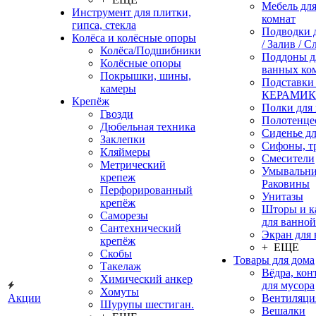
Мебель дл
Инструмент для плитки,
комнат
гипса, стекла
Подводки 
Колёса и колёсные опоры
/ Залив / С
Колёса/Подшибники
Поддоны д
Колёсные опоры
ванных ко
Покрышки, шины,
Подставки
камеры
КЕРАМИ
Крепёж
Полки для
Гвозди
Полотенце
Дюбельная техника
Сиденье дл
Заклепки
Сифоны, т
Кляймеры
Смесители
Метрический
Умывальни
крепеж
Раковины
Перфорированный
Унитазы
крепёж
Шторы и к
Саморезы
для ванной
Сантехнический
Экран для
крепёж
+ ЕЩЕ
Скобы
Товары для дома
Такелаж
Вёдра, ко
Химический анкер
для мусора
Хомуты
Акции
Вентиляци
Шурупы шестиган.
Вешалки