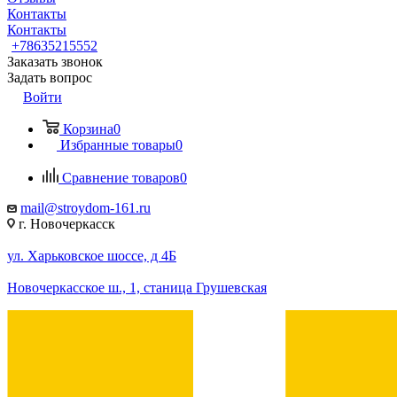
Контакты
Контакты
+78635215552
Заказать звонок
Задать вопрос
Войти
Корзина
0
Избранные товары
0
Сравнение товаров
0
mail@stroydom-161.ru
г. Новочеркасск
ул. Харьковское шоссе, д 4Б
Новочеркасское ш., 1, станица Грушевская