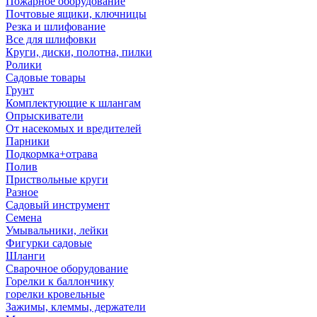
Пожарное оборудование
Почтовые ящики, ключницы
Резка и шлифование
Все для шлифовки
Круги, диски, полотна, пилки
Ролики
Садовые товары
Грунт
Комплектующие к шлангам
Опрыскиватели
От насекомых и вредителей
Парники
Подкормка+отрава
Полив
Приствольные круги
Разное
Садовый инструмент
Семена
Умывальники, лейки
Фигурки садовые
Шланги
Сварочное оборудование
Горелки к баллончику
горелки кровельные
Зажимы, клеммы, держатели