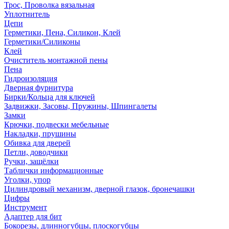
Трос, Проволка вязальная
Уплотнитель
Цепи
Герметики, Пена, Силикон, Клей
Герметики/Силиконы
Клей
Очиститель монтажной пены
Пена
Гидроизоляция
Дверная фурнитура
Бирки/Кольца для ключей
Задвижки, Засовы, Пружины, Шпингалеты
Замки
Крючки, подвески мебельные
Накладки, прушины
Обивка для дверей
Петли, доводчики
Ручки, защёлки
Таблички информационные
Уголки, упор
Цилиндровый механизм, дверной глазок, бронечашки
Цифры
Инструмент
Адаптер для бит
Бокорезы, длинногубцы, плоскогубцы