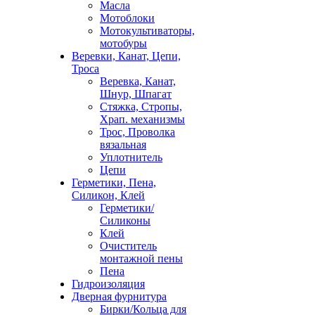
Масла
Мотоблоки
Мотокультиваторы,
мотобуры
Веревки, Канат, Цепи,
Троса
Веревка, Канат,
Шнур, Шпагат
Стяжка, Стропы,
Храп. механизмы
Трос, Проволка
вязальная
Уплотнитель
Цепи
Герметики, Пена,
Силикон, Клей
Герметики/
Силиконы
Клей
Очиститель
монтажной пены
Пена
Гидроизоляция
Дверная фурнитура
Бирки/Кольца для