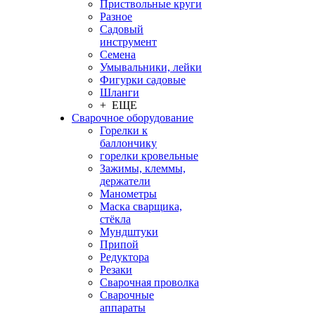
Приствольные круги
Разное
Садовый
инструмент
Семена
Умывальники, лейки
Фигурки садовые
Шланги
+ ЕЩЕ
Сварочное оборудование
Горелки к
баллончику
горелки кровельные
Зажимы, клеммы,
держатели
Манометры
Маска сварщика,
стёкла
Мундштуки
Припой
Редуктора
Резаки
Сварочная проволка
Сварочные
аппараты