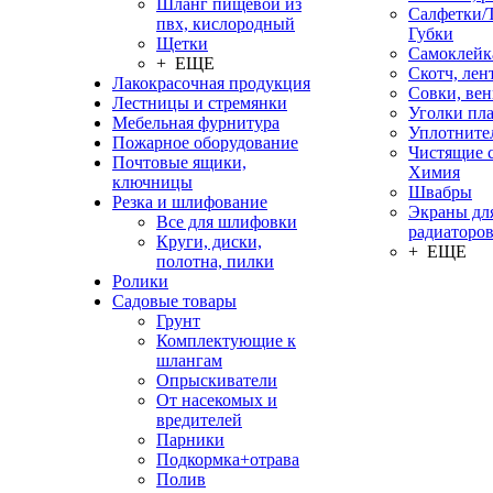
Шланг пищевой из
Салфетки/
пвх, кислородный
Губки
Щетки
Самоклейк
+ ЕЩЕ
Скотч, лен
Лакокрасочная продукция
Совки, ве
Лестницы и стремянки
Уголки пл
Мебельная фурнитура
Уплотните
Пожарное оборудование
Чистящие с
Почтовые ящики,
Химия
ключницы
Швабры
Резка и шлифование
Экраны дл
Все для шлифовки
радиаторо
Круги, диски,
+ ЕЩЕ
полотна, пилки
Ролики
Садовые товары
Грунт
Комплектующие к
шлангам
Опрыскиватели
От насекомых и
вредителей
Парники
Подкормка+отрава
Полив