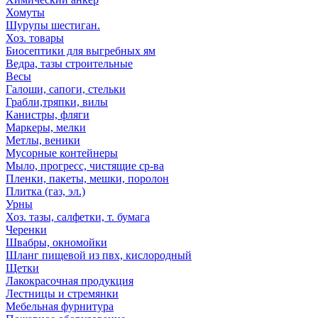
Хомуты
Шурупы шестиган.
Хоз. товары
Биосептики для выгребных ям
Ведра, тазы строительные
Весы
Галоши, сапоги, стельки
Грабли,тряпки, вилы
Канистры, фляги
Маркеры, мелки
Метлы, веники
Мусорные контейнеры
Мыло, прогресс, чистящие ср-ва
Пленки, пакеты, мешки, поролон
Плитка (газ, эл.)
Урны
Хоз. тазы, салфетки, т. бумага
Черенки
Швабры, окномойки
Шланг пищевой из пвх, кислородный
Щетки
Лакокрасочная продукция
Лестницы и стремянки
Мебельная фурнитура