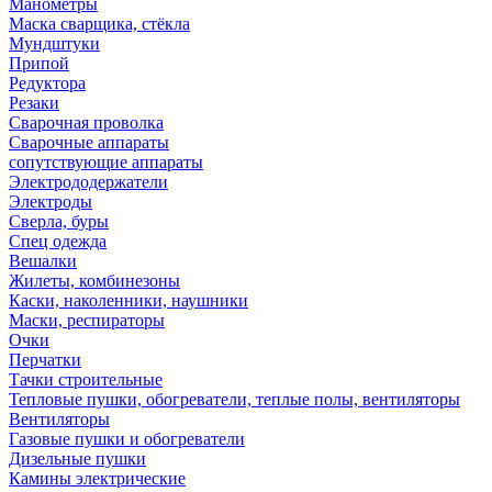
Манометры
Маска сварщика, стёкла
Мундштуки
Припой
Редуктора
Резаки
Сварочная проволка
Сварочные аппараты
сопутствующие аппараты
Электрододержатели
Электроды
Сверла, буры
Спец одежда
Вешалки
Жилеты, комбинезоны
Каски, наколенники, наушники
Маски, респираторы
Очки
Перчатки
Тачки строительные
Тепловые пушки, обогреватели, теплые полы, вентиляторы
Вентиляторы
Газовые пушки и обогреватели
Дизельные пушки
Камины электрические