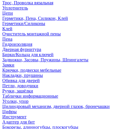
Трос, Проволка вязальная
Уплотнитель
Цепи
Герметики, Пена, Силикон, Клей
Герметики/Силиконы
Клей
Очиститель монтажной пены
Пена
Гидроизоляция
Дверная фурнитура
Бирки/Кольца для ключей
Задвижки, Засовы, Пружины, Шпингалеты
Замки
Крючки, подвески мебельные
Накладки, прушины
Обивка для дверей
Петли, доводчики
Ручки, защёлки
Таблички информационные
Уголки, упор
Цилиндровый механизм, дверной глазок, бронечашки
Цифры
Инструмент
Адаптер для бит
Бокорезы, длинногубцы, плоскогубцы