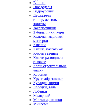
Валики
Гвоздодёры
Гидроуровни
Держатели
инструментов,
жилеты
Заклёпочники
Зубила, пики, керн
Кельмы, гладилки,
мастерки
Киянки
Клещи, пассатижи
Ключи гаечные
Ключи разводные/
газовые
Ковш строительный,
чашки
Коронки
Круги абразивные
Кувалды, кирки
Лебёдки, таль
Лобзики
Малярный
Метчики, плашки
Миксеры