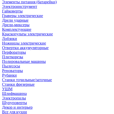
Элементы питания (батарейки)
Электроинструмент
Гайковерты
Граверы электрические
Дрели ударные
Дрели-миксеры
Комплектующие
Краскопульты электрические
Лобзики
Ножницы электрические
Отвертки аккумуляторные
Перфораторы
Плиткорезы
Полировальные машины
Пылесосы
Реноваторы
Рубанки
Станки точильные/заточные
Станки фрезерные
УШМ
Шлифмашина
Электропилы
Шуруповерты
Декор и интерьер
Все для кухни