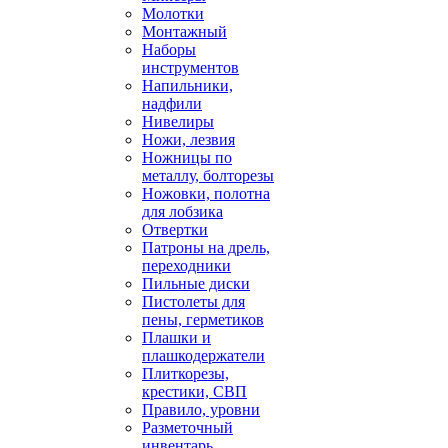
Молотки
Монтажный
Наборы
инструментов
Напильники,
надфили
Нивелиры
Ножи, лезвия
Ножницы по
металлу, болторезы
Ножовки, полотна
для лобзика
Отвертки
Патроны на дрель,
переходники
Пильные диски
Пистолеты для
пены, герметиков
Плашки и
плашкодержатели
Плиткорезы,
крестики, СВП
Правило, уровни
Разметочный
инвентарь