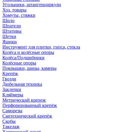
Угольники, штангенциркули
Хоз. товары
Хомуты, стяжки
Шило
Шпатели
Штативы
Щетки
Ящики
Инструмент для плитки, гипса, стекла
Колёса и колёсные опоры
Колёса/Подшибники
Колёсные опоры
Покрышки, шины, камеры
Крепёж
Гвозди
Дюбельная техника
Заклепки
Кляймеры
Метрический крепеж
Перфорированный крепёж
Саморезы
Сантехнический крепёж
Скобы
Такелаж
Химический анкер