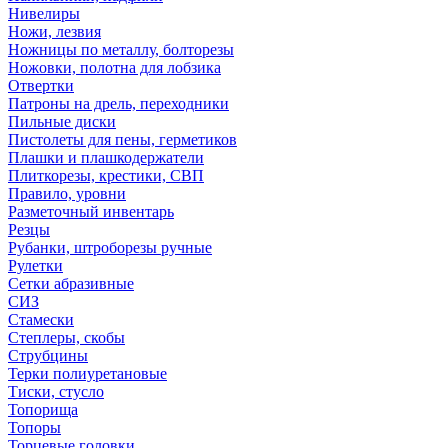
Нивелиры
Ножи, лезвия
Ножницы по металлу, болторезы
Ножовки, полотна для лобзика
Отвертки
Патроны на дрель, переходники
Пильные диски
Пистолеты для пены, герметиков
Плашки и плашкодержатели
Плиткорезы, крестики, СВП
Правило, уровни
Разметочный инвентарь
Резцы
Рубанки, штроборезы ручные
Рулетки
Сетки абразивные
СИЗ
Стамески
Степлеры, скобы
Струбцины
Терки полиуретановые
Тиски, стусло
Топорища
Топоры
Торцевые головки