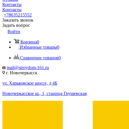
Контакты
Контакты
+78635215552
Заказать звонок
Задать вопрос
Войти
Корзина
0
Избранные товары
0
Сравнение товаров
0
mail@stroydom-161.ru
г. Новочеркасск
ул. Харьковское шоссе, д 4Б
Новочеркасское ш., 1, станица Грушевская