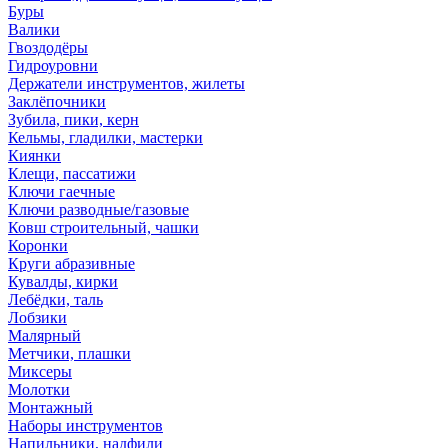
Буры
Валики
Гвоздодёры
Гидроуровни
Держатели инструментов, жилеты
Заклёпочники
Зубила, пики, керн
Кельмы, гладилки, мастерки
Киянки
Клещи, пассатижи
Ключи гаечные
Ключи разводные/газовые
Ковш строительный, чашки
Коронки
Круги абразивные
Кувалды, кирки
Лебёдки, таль
Лобзики
Малярный
Метчики, плашки
Миксеры
Молотки
Монтажный
Наборы инструментов
Напильники, надфили