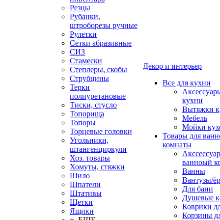
Резцы
Рубанки,
штроборезы ручные
Рулетки
Сетки абразивные
СИЗ
Стамески
Декор и интерьер
Степлеры, скобы
Струбцины
Все для кухни
Терки
Аксессуар
полиуретановые
кухни
Тиски, стусло
Вытяжки к
Топорища
Мебель
Топоры
Мойки кух
Торцевые головки
Товары для ванн
Угольники,
комнаты
штангенциркули
Акссессуа
Хоз. товары
ванноый к
Хомуты, стяжки
Ванны
Шило
Вантузы/ё
Шпатели
Для бани
Штативы
Душевые 
Щетки
Коврики д
Ящики
Корзины дл
+ ЕЩЕ