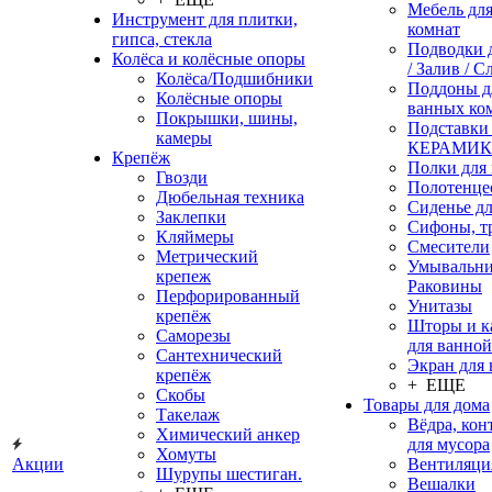
Мебель дл
Инструмент для плитки,
комнат
гипса, стекла
Подводки 
Колёса и колёсные опоры
/ Залив / С
Колёса/Подшибники
Поддоны д
Колёсные опоры
ванных ко
Покрышки, шины,
Подставки
камеры
КЕРАМИ
Крепёж
Полки для
Гвозди
Полотенце
Дюбельная техника
Сиденье дл
Заклепки
Сифоны, т
Кляймеры
Смесители
Метрический
Умывальни
крепеж
Раковины
Перфорированный
Унитазы
крепёж
Шторы и к
Саморезы
для ванной
Сантехнический
Экран для
крепёж
+ ЕЩЕ
Скобы
Товары для дома
Такелаж
Вёдра, ко
Химический анкер
для мусора
Хомуты
Акции
Вентиляци
Шурупы шестиган.
Вешалки