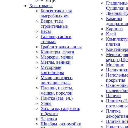
+ ЕЩЕ
Гладильные
Хоз. товары
Сушилки д
Биосептики для
Дверная ф
выгребных ям
Камины
Ведра, тазы
декоратив
строительные
Карнизы
Весы
Клей
Галоши, сапоги,
Комплекту
стельки
плитки
Грабли,тряпки, вилы
Контейнер
Канистры, фляги
Мешки для
Маркеры, мелки
мусора,Ще
Метлы, веники
Молдинг
Мусорные
Наличник
контейнеры
Напольны
Мыло, прогресс,
покрытия
чистящие ср-ва
Окномойки
Пленки, пакеты,
пылевыбив
мешки, поролон
Панели
Плитка (газ, эл.)
Плинтус/П
Урны
потолочны
Хоз. тазы, салфетки,
Плитка
т. бумага
декоративн
Черенки
Плитка по
Швабры, окномойки
Роллеты, 