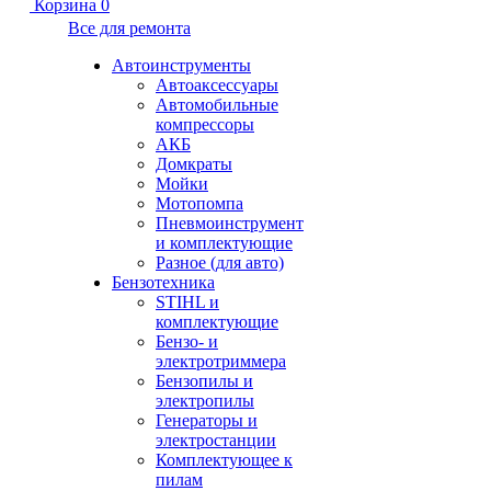
Корзина
0
Все для ремонта
Автоинструменты
Автоаксессуары
Автомобильные
компрессоры
АКБ
Домкраты
Мойки
Мотопомпа
Пневмоинструмент
и комплектующие
Разное (для авто)
Бензотехника
STIHL и
комплектующие
Бензо- и
электротриммера
Бензопилы и
электропилы
Генераторы и
электростанции
Комплектующее к
пилам