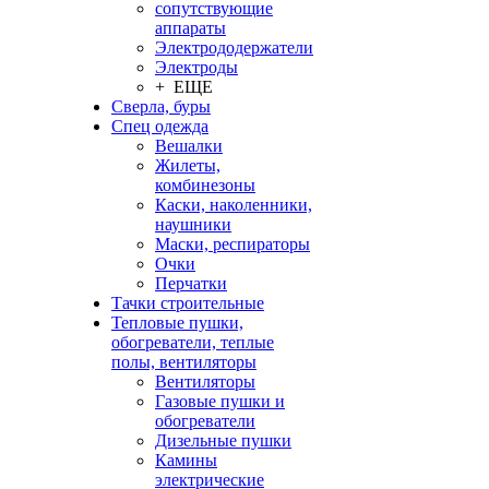
сопутствующие
аппараты
Электрододержатели
Электроды
+ ЕЩЕ
Сверла, буры
Спец одежда
Вешалки
Жилеты,
комбинезоны
Каски, наколенники,
наушники
Маски, респираторы
Очки
Перчатки
Тачки строительные
Тепловые пушки,
обогреватели, теплые
полы, вентиляторы
Вентиляторы
Газовые пушки и
обогреватели
Дизельные пушки
Камины
электрические