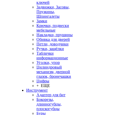
ключей
Задвижки, Засовы,
Пружины,
Шпингалеты
Замки
Крючки, подвески
мебельные
Накладки, прушины
Обивка для дверей
Петли, доводчики
Ручки, защёлки
Таблички
информационные
Уголки, упор
Цилиндровый
механизм, дверной
глазок, бронечашки
Цифры
+ ЕЩЕ
Инструмент
Адаптер для бит
Бокорезы,
длинногубцы,
плоскогубцы
Буры