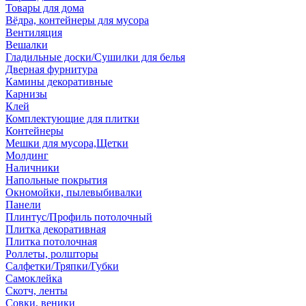
Товары для дома
Вёдра, контейнеры для мусора
Вентиляция
Вешалки
Гладильные доски/Сушилки для белья
Дверная фурнитура
Камины декоративные
Карнизы
Клей
Комплектующие для плитки
Контейнеры
Мешки для мусора,Щетки
Молдинг
Наличники
Напольные покрытия
Окномойки, пылевыбивалки
Панели
Плинтус/Профиль потолочный
Плитка декоративная
Плитка потолочная
Роллеты, ролшторы
Салфетки/Тряпки/Губки
Самоклейка
Скотч, ленты
Совки, веники