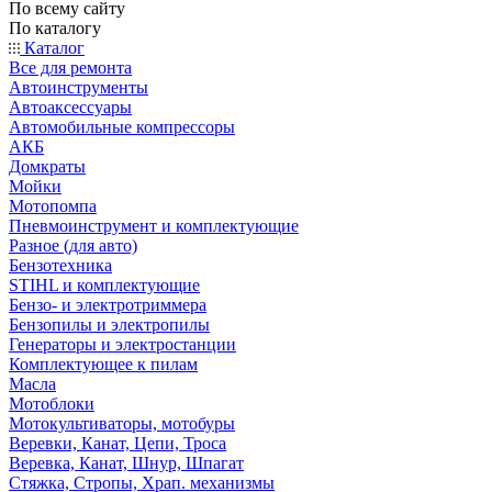
По всему сайту
По каталогу
Каталог
Все для ремонта
Автоинструменты
Автоаксессуары
Автомобильные компрессоры
АКБ
Домкраты
Мойки
Мотопомпа
Пневмоинструмент и комплектующие
Разное (для авто)
Бензотехника
STIHL и комплектующие
Бензо- и электротриммера
Бензопилы и электропилы
Генераторы и электростанции
Комплектующее к пилам
Масла
Мотоблоки
Мотокультиваторы, мотобуры
Веревки, Канат, Цепи, Троса
Веревка, Канат, Шнур, Шпагат
Стяжка, Стропы, Храп. механизмы