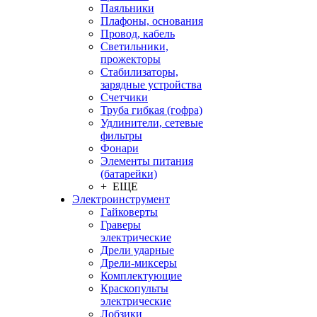
Паяльники
Плафоны, основания
Провод, кабель
Светильники,
прожекторы
Стабилизаторы,
зарядные устройства
Счетчики
Труба гибкая (гофра)
Удлинители, сетевые
фильтры
Фонари
Элементы питания
(батарейки)
+ ЕЩЕ
Электроинструмент
Гайковерты
Граверы
электрические
Дрели ударные
Дрели-миксеры
Комплектующие
Краскопульты
электрические
Лобзики