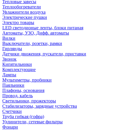
Тепловые завесы
Теплообогреватели
Увлажнители воздуха
Электрические пушки
Электро товары
LED светодионые ленты, блоки питаная
Автоматы, УЗО, Дифф. автоматы
Вилки
Выключатели, розетки, рамки
Гирлянды
Датчики движения, пускатели, приставки
Звонок
Кипятильники
Комплектующие
Лампы
Мультиметры, пробники
Паяльники
Плафоны, основания
Провод, кабель
Светильники, прожекторы
Стабилизаторы, зарядные устройства
Счетчики
Труба гибкая (гофра)
Удлинители, сетевые фильтры
Фонари