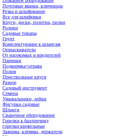
Пожарное оборудование
Почтовые ящики, ключницы
Резка и шлифование
Все для шлифовки
Круги, диски, полотна, пилки
Ролики
Садовые товары
Грунт
Комплектующие к шлангам
Опрыскиватели
От насекомых и вредителей
Парники
Подкормка+отрава
Полив
Приствольные круги
Разное
Садовый инструмент
Семена
Умывальники, лейки
Фигурки садовые
Шланги
Сварочное оборудование
Горелки к баллончику
горелки кровельные
Зажимы, клеммы, держатели