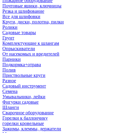
Пожарное оборудование
Почтовые ящики, ключницы
Резка и шлифование
Все для шлифовки
Круги, диски, полотна, пилки
Ролики
Садовые товары
Грунт
Комплектующие к шлангам
Опрыскиватели
От насекомых и вредителей
Парники
Подкормка+отрава
Полив
Приствольные круги
Разное
Садовый инструмент
Семена
Умывальники, лейки
Фигурки садовые
Шланги
Сварочное оборудование
Горелки к баллончику
горелки кровельные
Зажимы, клеммы, держатели