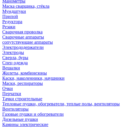
Манометры
Маска сварщика, стёкла
Мундштуки
Припой
Редуктора
Резаки
Сварочная проволка
Сварочные аппараты
сопутствующие аппараты
Электрододержатели
Электроды
Сверла, буры
Спец одежда
Вешалки
Жилеты, комбинезоны
Каски, наколенники, наушники
Маски, респираторы
Очки
Перчатки
Тачки строительные
Тепловые пушки, обогреватели, теплые полы, вентиляторы
Вентиляторы
Газовые пушки и обогреватели
Дизельные пушки
Камины электрические