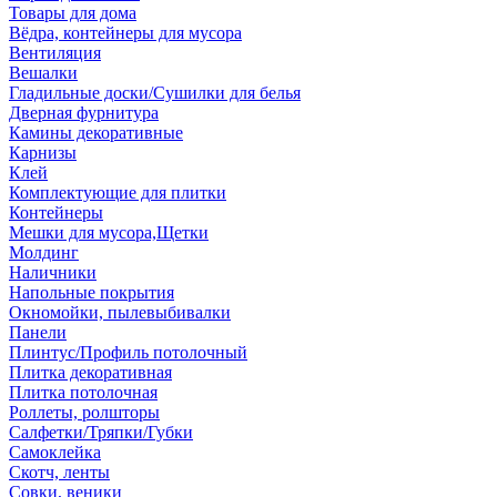
Товары для дома
Вёдра, контейнеры для мусора
Вентиляция
Вешалки
Гладильные доски/Сушилки для белья
Дверная фурнитура
Камины декоративные
Карнизы
Клей
Комплектующие для плитки
Контейнеры
Мешки для мусора,Щетки
Молдинг
Наличники
Напольные покрытия
Окномойки, пылевыбивалки
Панели
Плинтус/Профиль потолочный
Плитка декоративная
Плитка потолочная
Роллеты, ролшторы
Салфетки/Тряпки/Губки
Самоклейка
Скотч, ленты
Совки, веники