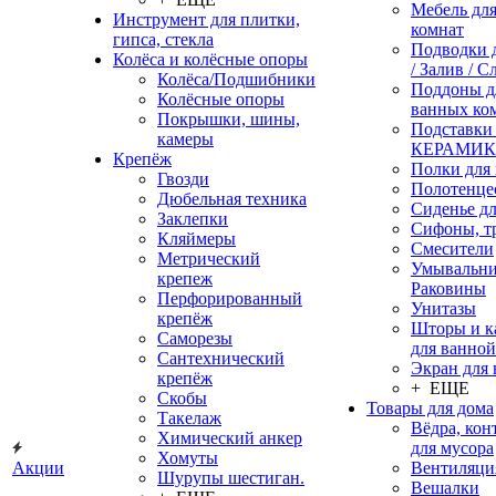
Мебель дл
Инструмент для плитки,
комнат
гипса, стекла
Подводки 
Колёса и колёсные опоры
/ Залив / С
Колёса/Подшибники
Поддоны д
Колёсные опоры
ванных ко
Покрышки, шины,
Подставки
камеры
КЕРАМИ
Крепёж
Полки для
Гвозди
Полотенце
Дюбельная техника
Сиденье дл
Заклепки
Сифоны, т
Кляймеры
Смесители
Метрический
Умывальни
крепеж
Раковины
Перфорированный
Унитазы
крепёж
Шторы и к
Саморезы
для ванной
Сантехнический
Экран для
крепёж
+ ЕЩЕ
Скобы
Товары для дома
Такелаж
Вёдра, ко
Химический анкер
для мусора
Хомуты
Акции
Вентиляци
Шурупы шестиган.
Вешалки