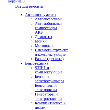
Корзина
0
Все для ремонта
Автоинструменты
Автоаксессуары
Автомобильные
компрессоры
АКБ
Домкраты
Мойки
Мотопомпа
Пневмоинструмент
и комплектующие
Разное (для авто)
Бензотехника
STIHL и
комплектующие
Бензо- и
электротриммера
Бензопилы и
электропилы
Генераторы и
электростанции
Комплектующее к
пилам