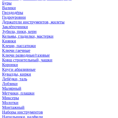
Буры
Валики
Гвоздодёры
Гидроуровни
Держатели инструментов, жилеты
Заклёпочники
Зубила, пики, керн
Кельмы, гладилки, мастерки
Киянки
Клещи, пассатижи
Ключи гаечные
Ключи разводные/газовые
Ковш строительный, чашки
Коронки
Круги абразивные
Кувалды, кирки
Лебёдки, таль
Лобзики
Малярный
Метчики, плашки
Миксеры
Молотки
Монтажный
Наборы инструментов
Напильники, надфили