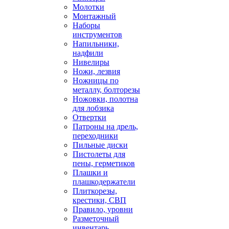
Молотки
Монтажный
Наборы
инструментов
Напильники,
надфили
Нивелиры
Ножи, лезвия
Ножницы по
металлу, болторезы
Ножовки, полотна
для лобзика
Отвертки
Патроны на дрель,
переходники
Пильные диски
Пистолеты для
пены, герметиков
Плашки и
плашкодержатели
Плиткорезы,
крестики, СВП
Правило, уровни
Разметочный
инвентарь