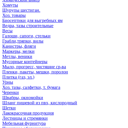
Хомуты
Шурупы шестиган.
Хоз. товары
Биосептики для выгребных ям
Ведра, тазы строительные
Весы
Галоши, сапоги, стельки
Грабли,тряпки, вилы
Канистры, фляги
Маркеры, мелки
Метлы, веники
Мусорные контейнеры
Мыло, прогресс, чистящие ср-ва
Пленки, пакеты, мешки, поролон
Плитка (газ, эл.)
Урны
Хоз. тазы, салфетки, т. бумага
Черенки
Швабры, окномойки
Шланг пищевой из пвх, кислородный
Щетки
Лакокрасочная продукция
Лестницы и стремянки
Мебельная фурнитура