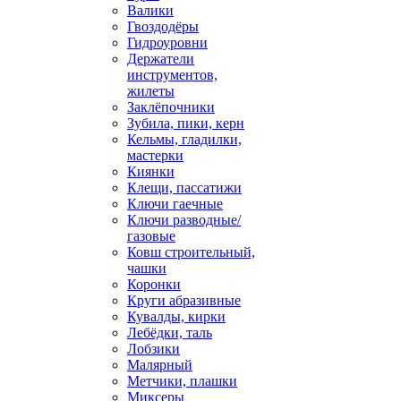
Валики
Гвоздодёры
Гидроуровни
Держатели
инструментов,
жилеты
Заклёпочники
Зубила, пики, керн
Кельмы, гладилки,
мастерки
Киянки
Клещи, пассатижи
Ключи гаечные
Ключи разводные/
газовые
Ковш строительный,
чашки
Коронки
Круги абразивные
Кувалды, кирки
Лебёдки, таль
Лобзики
Малярный
Метчики, плашки
Миксеры