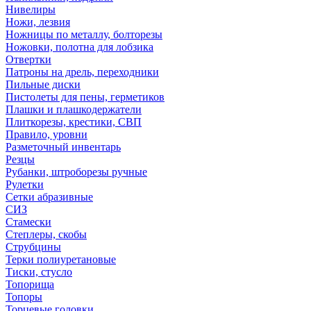
Нивелиры
Ножи, лезвия
Ножницы по металлу, болторезы
Ножовки, полотна для лобзика
Отвертки
Патроны на дрель, переходники
Пильные диски
Пистолеты для пены, герметиков
Плашки и плашкодержатели
Плиткорезы, крестики, СВП
Правило, уровни
Разметочный инвентарь
Резцы
Рубанки, штроборезы ручные
Рулетки
Сетки абразивные
СИЗ
Стамески
Степлеры, скобы
Струбцины
Терки полиуретановые
Тиски, стусло
Топорища
Топоры
Торцевые головки