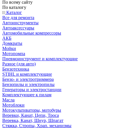
По всему сайту
По каталогу
Каталог
Все для ремонта
Автоинструменты
Автоаксессуары
Автомобильные компрессоры
АКБ
Домкраты
Мойки
Мотопомпа
Пневмоинструмент и комплектующие
Разное (для авто)
Бензотехника
STIHL и комплектующие
Бензо- и электротриммера
Бензопилы и электропилы
Генераторы и электростанции
Комплектующее к пилам
Масла
Мотоблоки
Мотокультиваторы, мотобуры
Веревки, Канат, Цепи, Троса
Веревка, Канат, Шнур, Шпагат
Стяжка, Стропы, Храп. механизмы