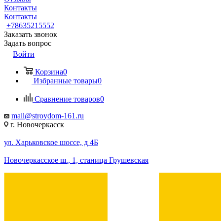
Контакты
Контакты
+78635215552
Заказать звонок
Задать вопрос
Войти
Корзина
0
Избранные товары
0
Сравнение товаров
0
mail@stroydom-161.ru
г. Новочеркасск
ул. Харьковское шоссе, д 4Б
Новочеркасское ш., 1, станица Грушевская