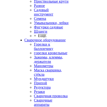
Приствольные круги
Разное
Садовый
инструмент
Семена
Умывальники, лейки
Фигурки садовые
Шланги
+ ЕЩЕ
Сварочное оборудование
Горелки к
баллончику
горелки кровельные
Зажимы, клеммы,
держатели
Манометры
Маска сварщика,
стёкла
Мундштуки
Припой
Редуктора
Резаки
Сварочная проволка
Сварочные
аппараты