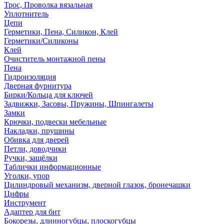
Трос, Проволка вязальная
Уплотнитель
Цепи
Герметики, Пена, Силикон, Клей
Герметики/Силиконы
Клей
Очиститель монтажной пены
Пена
Гидроизоляция
Дверная фурнитура
Бирки/Кольца для ключей
Задвижки, Засовы, Пружины, Шпингалеты
Замки
Крючки, подвески мебельные
Накладки, прушины
Обивка для дверей
Петли, доводчики
Ручки, защёлки
Таблички информационные
Уголки, упор
Цилиндровый механизм, дверной глазок, бронечашки
Цифры
Инструмент
Адаптер для бит
Бокорезы, длинногубцы, плоскогубцы