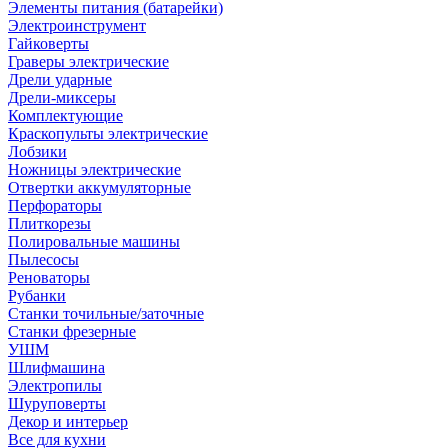
Элементы питания (батарейки)
Электроинструмент
Гайковерты
Граверы электрические
Дрели ударные
Дрели-миксеры
Комплектующие
Краскопульты электрические
Лобзики
Ножницы электрические
Отвертки аккумуляторные
Перфораторы
Плиткорезы
Полировальные машины
Пылесосы
Реноваторы
Рубанки
Станки точильные/заточные
Станки фрезерные
УШМ
Шлифмашина
Электропилы
Шуруповерты
Декор и интерьер
Все для кухни