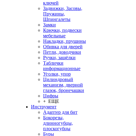
ключей
Задвижки, Засовы,
Пружины,
Шпингалеты
Замки
Крючки, подвески
мебельные
Накладки, прушины
Обивка для дверей
Петли, доводчики
Ручки, защёлки
Таблички
информационные
Уголки, упор
Цилиндровый
механизм, дверной
глазок, бронечашки
Цифры
+ ЕЩЕ
Инструмент
Адаптер для бит
Бокорезы,
длинногубцы,
плоскогубцы
Буры