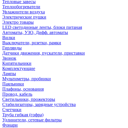
Тепловые завесы
Теплообогреватели
Увлажнители воздуха
Электрические пушки
Электро товары
LED светодионые ленты, блоки питаная
Автоматы, УЗО, Дифф. автоматы
Вилки
Выключатели, розетки, рамки
Гирлянды
Датчики движения, пускатели, приставки
Звонок
Кипятильники
Комплектующие
Лампы
Мультиметры, пробники
Паяльники
Плафоны, основания
Провод, кабель
Светильники, прожекторы
Стабилизаторы, зарядные устройства
Счетчики
Труба гибкая (гофра)
Удлинители, сетевые фильтры
Фонари