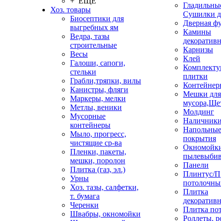
+ ЕЩЕ
Гладильные
Хоз. товары
Сушилки д
Биосептики для
Дверная ф
выгребных ям
Камины
Ведра, тазы
декоратив
строительные
Карнизы
Весы
Клей
Галоши, сапоги,
Комплекту
стельки
плитки
Грабли,тряпки, вилы
Контейнер
Канистры, фляги
Мешки для
Маркеры, мелки
мусора,Ще
Метлы, веники
Молдинг
Мусорные
Наличник
контейнеры
Напольны
Мыло, прогресс,
покрытия
чистящие ср-ва
Окномойки
Пленки, пакеты,
пылевыбив
мешки, поролон
Панели
Плитка (газ, эл.)
Плинтус/П
Урны
потолочны
Хоз. тазы, салфетки,
Плитка
т. бумага
декоративн
Черенки
Плитка по
Швабры, окномойки
Роллеты, 