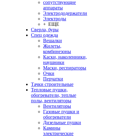
сопутствующие
аппараты
Электрододержатели
Электроды
+ ЕЩЕ
Сверла, буры
Спец одежда
Вешалки
Жилеты,
комбинезоны
Каски, наколенники,
наушники
Маски, респираторы
Очки
Перчатки
Тачки строительные
Тепловые пушки,
обогреватели, теплые
полы, вентиляторы
Вентиляторы
Газовые пушки и
обогреватели
Дизельные пушки
Камины
электрические