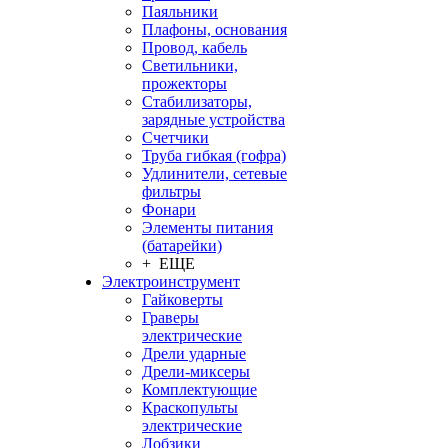
Паяльники
Плафоны, основания
Провод, кабель
Светильники,
прожекторы
Стабилизаторы,
зарядные устройства
Счетчики
Труба гибкая (гофра)
Удлинители, сетевые
фильтры
Фонари
Элементы питания
(батарейки)
+ ЕЩЕ
Электроинструмент
Гайковерты
Граверы
электрические
Дрели ударные
Дрели-миксеры
Комплектующие
Краскопульты
электрические
Лобзики