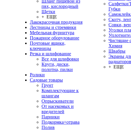
Шланг пищевой из
Салфетки/
пвх, кислородный
Губки
Щетки
Самоклейк
+ ЕЩЕ
Скотч, лен
Лакокрасочная продукция
Совки, ве
Лестницы и стремянки
Уголки пл
Мебельная фурнитура
Уплотните
Пожарное оборудование
Чистящие с
Почтовые ящики,
Химия
ключницы
Швабры
Резка и шлифование
Экраны дл
Все для шлифовки
радиаторо
Круги, диски,
+ ЕЩЕ
полотна, пилки
Ролики
Садовые товары
Грунт
Комплектующие к
шлангам
Опрыскиватели
От насекомых и
вредителей
Парники
Подкормка+отрава
Полив