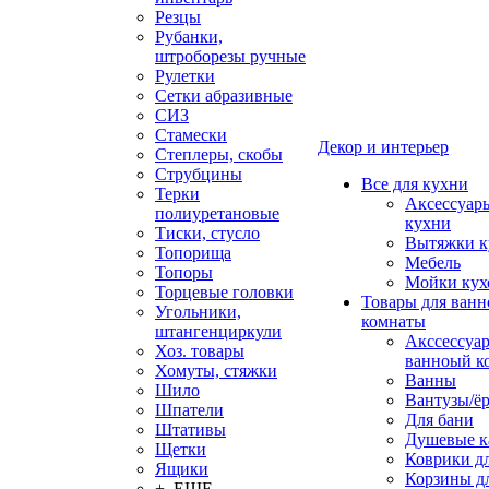
Резцы
Рубанки,
штроборезы ручные
Рулетки
Сетки абразивные
СИЗ
Стамески
Декор и интерьер
Степлеры, скобы
Струбцины
Все для кухни
Терки
Аксессуар
полиуретановые
кухни
Тиски, стусло
Вытяжки к
Топорища
Мебель
Топоры
Мойки кух
Торцевые головки
Товары для ванн
Угольники,
комнаты
штангенциркули
Акссессуа
Хоз. товары
ванноый к
Хомуты, стяжки
Ванны
Шило
Вантузы/ё
Шпатели
Для бани
Штативы
Душевые 
Щетки
Коврики д
Ящики
Корзины дл
+ ЕЩЕ