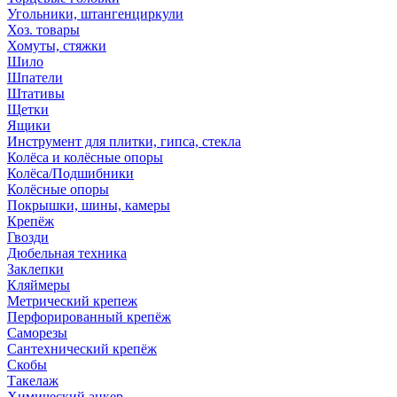
Угольники, штангенциркули
Хоз. товары
Хомуты, стяжки
Шило
Шпатели
Штативы
Щетки
Ящики
Инструмент для плитки, гипса, стекла
Колёса и колёсные опоры
Колёса/Подшибники
Колёсные опоры
Покрышки, шины, камеры
Крепёж
Гвозди
Дюбельная техника
Заклепки
Кляймеры
Метрический крепеж
Перфорированный крепёж
Саморезы
Сантехнический крепёж
Скобы
Такелаж
Химический анкер