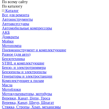
По всему сайту
По каталогу
Каталог
Все для ремонта
Автоинструменты
Автоаксессуары
Автомобильные компрессоры
АКБ
Домкраты
Мойки
Мотопомпа
Пневмоинструмент и комплектующие
Разное (для авто)
Бензотехника
STIHL и комплектующие
Бензо- и электротриммера
Бензопилы и электропилы
Генераторы и электростанции
Комплектующее к пилам
Масла
Мотоблоки
Мотокультиваторы, мотобуры
Веревки, Канат, Цепи, Троса
Веревка, Канат, Шнур, Шпагат
Стяжка, Стропы, Храп. механизмы