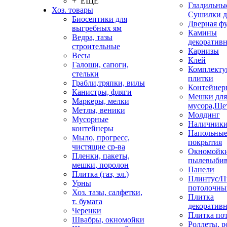
+ ЕЩЕ
Гладильные
Хоз. товары
Сушилки д
Биосептики для
Дверная ф
выгребных ям
Камины
Ведра, тазы
декоратив
строительные
Карнизы
Весы
Клей
Галоши, сапоги,
Комплекту
стельки
плитки
Грабли,тряпки, вилы
Контейнер
Канистры, фляги
Мешки для
Маркеры, мелки
мусора,Ще
Метлы, веники
Молдинг
Мусорные
Наличник
контейнеры
Напольны
Мыло, прогресс,
покрытия
чистящие ср-ва
Окномойки
Пленки, пакеты,
пылевыбив
мешки, поролон
Панели
Плитка (газ, эл.)
Плинтус/П
Урны
потолочны
Хоз. тазы, салфетки,
Плитка
т. бумага
декоративн
Черенки
Плитка по
Швабры, окномойки
Роллеты, 