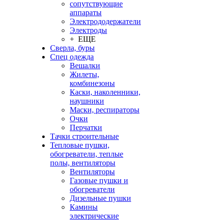
сопутствующие
аппараты
Электрододержатели
Электроды
+ ЕЩЕ
Сверла, буры
Спец одежда
Вешалки
Жилеты,
комбинезоны
Каски, наколенники,
наушники
Маски, респираторы
Очки
Перчатки
Тачки строительные
Тепловые пушки,
обогреватели, теплые
полы, вентиляторы
Вентиляторы
Газовые пушки и
обогреватели
Дизельные пушки
Камины
электрические