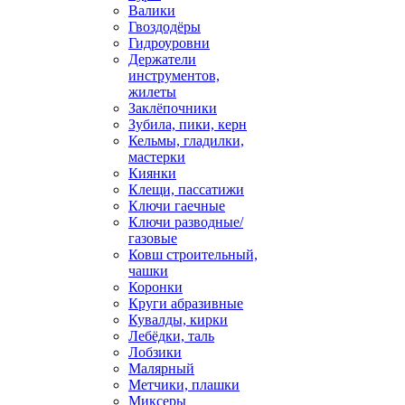
Валики
Гвоздодёры
Гидроуровни
Держатели
инструментов,
жилеты
Заклёпочники
Зубила, пики, керн
Кельмы, гладилки,
мастерки
Киянки
Клещи, пассатижи
Ключи гаечные
Ключи разводные/
газовые
Ковш строительный,
чашки
Коронки
Круги абразивные
Кувалды, кирки
Лебёдки, таль
Лобзики
Малярный
Метчики, плашки
Миксеры