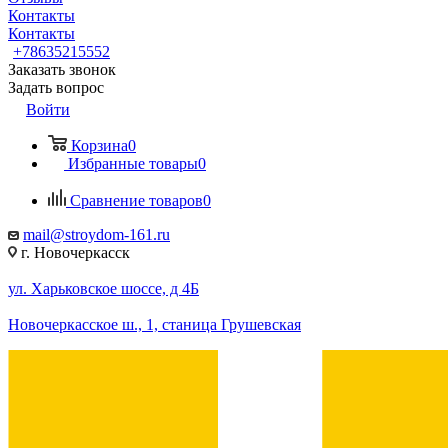
Контакты
Контакты
+78635215552
Заказать звонок
Задать вопрос
Войти
Корзина
0
Избранные товары
0
Сравнение товаров
0
mail@stroydom-161.ru
г. Новочеркасск
ул. Харьковское шоссе, д 4Б
Новочеркасское ш., 1, станица Грушевская