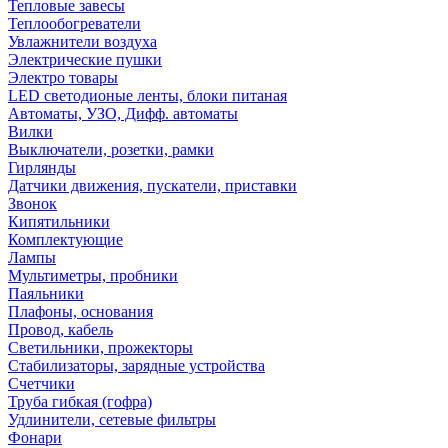
Тепловые завесы
Теплообогреватели
Увлажнители воздуха
Электрические пушки
Электро товары
LED светодионые ленты, блоки питаная
Автоматы, УЗО, Дифф. автоматы
Вилки
Выключатели, розетки, рамки
Гирлянды
Датчики движения, пускатели, приставки
Звонок
Кипятильники
Комплектующие
Лампы
Мультиметры, пробники
Паяльники
Плафоны, основания
Провод, кабель
Светильники, прожекторы
Стабилизаторы, зарядные устройства
Счетчики
Труба гибкая (гофра)
Удлинители, сетевые фильтры
Фонари