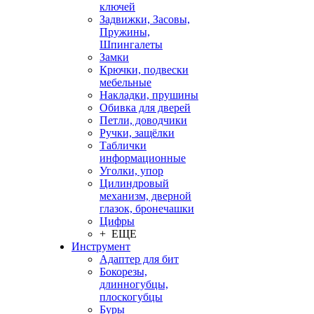
ключей
Задвижки, Засовы,
Пружины,
Шпингалеты
Замки
Крючки, подвески
мебельные
Накладки, прушины
Обивка для дверей
Петли, доводчики
Ручки, защёлки
Таблички
информационные
Уголки, упор
Цилиндровый
механизм, дверной
глазок, бронечашки
Цифры
+ ЕЩЕ
Инструмент
Адаптер для бит
Бокорезы,
длинногубцы,
плоскогубцы
Буры