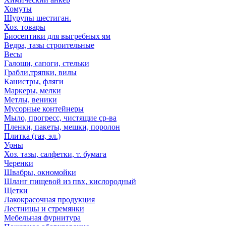
Хомуты
Шурупы шестиган.
Хоз. товары
Биосептики для выгребных ям
Ведра, тазы строительные
Весы
Галоши, сапоги, стельки
Грабли,тряпки, вилы
Канистры, фляги
Маркеры, мелки
Метлы, веники
Мусорные контейнеры
Мыло, прогресс, чистящие ср-ва
Пленки, пакеты, мешки, поролон
Плитка (газ, эл.)
Урны
Хоз. тазы, салфетки, т. бумага
Черенки
Швабры, окномойки
Шланг пищевой из пвх, кислородный
Щетки
Лакокрасочная продукция
Лестницы и стремянки
Мебельная фурнитура