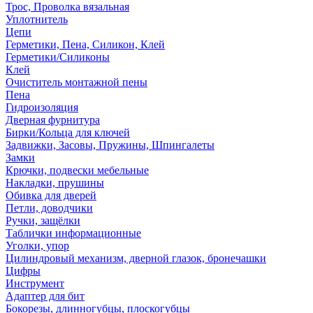
Трос, Проволка вязальная
Уплотнитель
Цепи
Герметики, Пена, Силикон, Клей
Герметики/Силиконы
Клей
Очиститель монтажной пены
Пена
Гидроизоляция
Дверная фурнитура
Бирки/Кольца для ключей
Задвижки, Засовы, Пружины, Шпингалеты
Замки
Крючки, подвески мебельные
Накладки, прушины
Обивка для дверей
Петли, доводчики
Ручки, защёлки
Таблички информационные
Уголки, упор
Цилиндровый механизм, дверной глазок, бронечашки
Цифры
Инструмент
Адаптер для бит
Бокорезы, длинногубцы, плоскогубцы