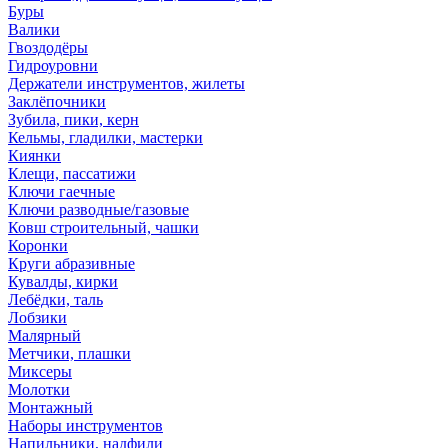
Буры
Валики
Гвоздодёры
Гидроуровни
Держатели инструментов, жилеты
Заклёпочники
Зубила, пики, керн
Кельмы, гладилки, мастерки
Киянки
Клещи, пассатижи
Ключи гаечные
Ключи разводные/газовые
Ковш строительный, чашки
Коронки
Круги абразивные
Кувалды, кирки
Лебёдки, таль
Лобзики
Малярный
Метчики, плашки
Миксеры
Молотки
Монтажный
Наборы инструментов
Напильники, надфили