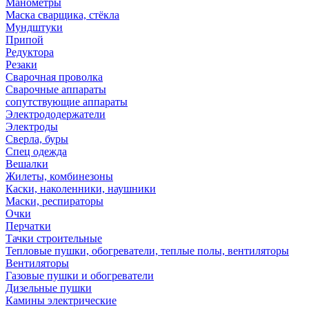
Манометры
Маска сварщика, стёкла
Мундштуки
Припой
Редуктора
Резаки
Сварочная проволка
Сварочные аппараты
сопутствующие аппараты
Электрододержатели
Электроды
Сверла, буры
Спец одежда
Вешалки
Жилеты, комбинезоны
Каски, наколенники, наушники
Маски, респираторы
Очки
Перчатки
Тачки строительные
Тепловые пушки, обогреватели, теплые полы, вентиляторы
Вентиляторы
Газовые пушки и обогреватели
Дизельные пушки
Камины электрические