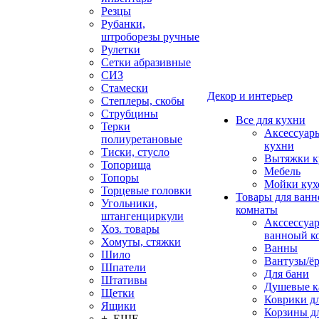
Резцы
Рубанки,
штроборезы ручные
Рулетки
Сетки абразивные
СИЗ
Стамески
Декор и интерьер
Степлеры, скобы
Струбцины
Все для кухни
Терки
Аксессуар
полиуретановые
кухни
Тиски, стусло
Вытяжки к
Топорища
Мебель
Топоры
Мойки кух
Торцевые головки
Товары для ванн
Угольники,
комнаты
штангенциркули
Акссессуа
Хоз. товары
ванноый к
Хомуты, стяжки
Ванны
Шило
Вантузы/ё
Шпатели
Для бани
Штативы
Душевые 
Щетки
Коврики д
Ящики
Корзины дл
+ ЕЩЕ