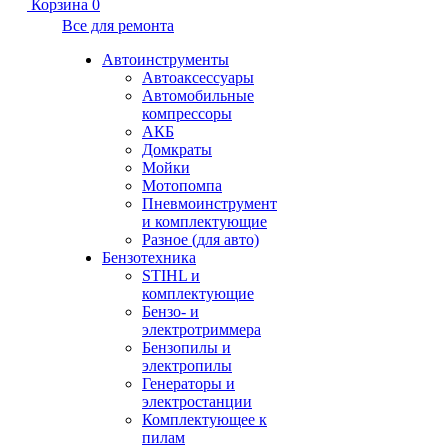
Корзина
0
Все для ремонта
Автоинструменты
Автоаксессуары
Автомобильные
компрессоры
АКБ
Домкраты
Мойки
Мотопомпа
Пневмоинструмент
и комплектующие
Разное (для авто)
Бензотехника
STIHL и
комплектующие
Бензо- и
электротриммера
Бензопилы и
электропилы
Генераторы и
электростанции
Комплектующее к
пилам