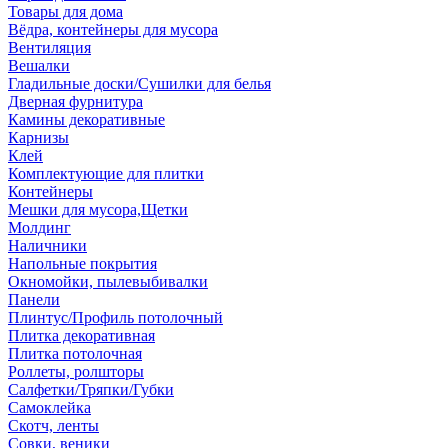
Товары для дома
Вёдра, контейнеры для мусора
Вентиляция
Вешалки
Гладильные доски/Сушилки для белья
Дверная фурнитура
Камины декоративные
Карнизы
Клей
Комплектующие для плитки
Контейнеры
Мешки для мусора,Щетки
Молдинг
Наличники
Напольные покрытия
Окномойки, пылевыбивалки
Панели
Плинтус/Профиль потолочный
Плитка декоративная
Плитка потолочная
Роллеты, ролшторы
Салфетки/Тряпки/Губки
Самоклейка
Скотч, ленты
Совки, веники