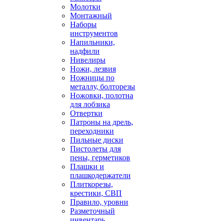
Молотки
Монтажный
Наборы
инструментов
Напильники,
надфили
Нивелиры
Ножи, лезвия
Ножницы по
металлу, болторезы
Ножовки, полотна
для лобзика
Отвертки
Патроны на дрель,
переходники
Пильные диски
Пистолеты для
пены, герметиков
Плашки и
плашкодержатели
Плиткорезы,
крестики, СВП
Правило, уровни
Разметочный
инвентарь