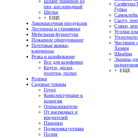
Шланг пищевой из
Салфетки/
пвх, кислородный
Губки
Щетки
Самоклейк
+ ЕЩЕ
Скотч, лен
Лакокрасочная продукция
Совки, ве
Лестницы и стремянки
Уголки пл
Мебельная фурнитура
Уплотните
Пожарное оборудование
Чистящие с
Почтовые ящики,
Химия
ключницы
Швабры
Резка и шлифование
Экраны дл
Все для шлифовки
радиаторо
Круги, диски,
+ ЕЩЕ
полотна, пилки
Ролики
Садовые товары
Грунт
Комплектующие к
шлангам
Опрыскиватели
От насекомых и
вредителей
Парники
Подкормка+отрава
Полив