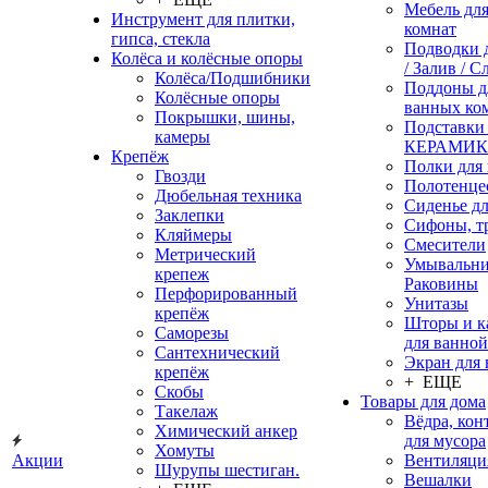
Мебель дл
Инструмент для плитки,
комнат
гипса, стекла
Подводки 
Колёса и колёсные опоры
/ Залив / С
Колёса/Подшибники
Поддоны д
Колёсные опоры
ванных ко
Покрышки, шины,
Подставки
камеры
КЕРАМИ
Крепёж
Полки для
Гвозди
Полотенце
Дюбельная техника
Сиденье дл
Заклепки
Сифоны, т
Кляймеры
Смесители
Метрический
Умывальни
крепеж
Раковины
Перфорированный
Унитазы
крепёж
Шторы и к
Саморезы
для ванной
Сантехнический
Экран для
крепёж
+ ЕЩЕ
Скобы
Товары для дома
Такелаж
Вёдра, ко
Химический анкер
для мусора
Хомуты
Акции
Вентиляци
Шурупы шестиган.
Вешалки