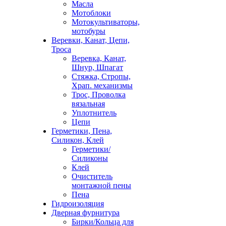
Масла
Мотоблоки
Мотокультиваторы,
мотобуры
Веревки, Канат, Цепи,
Троса
Веревка, Канат,
Шнур, Шпагат
Стяжка, Стропы,
Храп. механизмы
Трос, Проволка
вязальная
Уплотнитель
Цепи
Герметики, Пена,
Силикон, Клей
Герметики/
Силиконы
Клей
Очиститель
монтажной пены
Пена
Гидроизоляция
Дверная фурнитура
Бирки/Кольца для