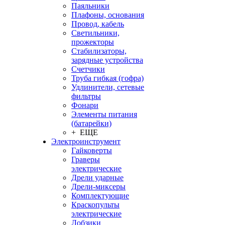
Паяльники
Плафоны, основания
Провод, кабель
Светильники,
прожекторы
Стабилизаторы,
зарядные устройства
Счетчики
Труба гибкая (гофра)
Удлинители, сетевые
фильтры
Фонари
Элементы питания
(батарейки)
+ ЕЩЕ
Электроинструмент
Гайковерты
Граверы
электрические
Дрели ударные
Дрели-миксеры
Комплектующие
Краскопульты
электрические
Лобзики