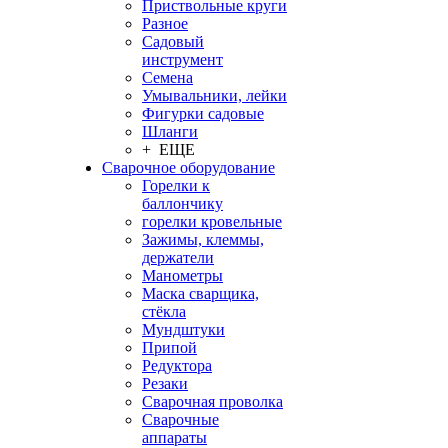
Приствольные круги
Разное
Садовый
инструмент
Семена
Умывальники, лейки
Фигурки садовые
Шланги
+ ЕЩЕ
Сварочное оборудование
Горелки к
баллончику
горелки кровельные
Зажимы, клеммы,
держатели
Манометры
Маска сварщика,
стёкла
Мундштуки
Припой
Редуктора
Резаки
Сварочная проволка
Сварочные
аппараты