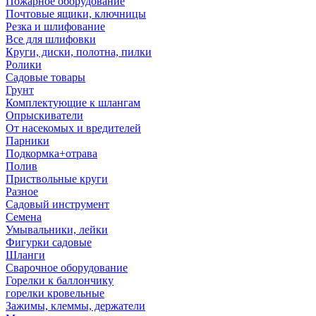
Пожарное оборудование
Почтовые ящики, ключницы
Резка и шлифование
Все для шлифовки
Круги, диски, полотна, пилки
Ролики
Садовые товары
Грунт
Комплектующие к шлангам
Опрыскиватели
От насекомых и вредителей
Парники
Подкормка+отрава
Полив
Приствольные круги
Разное
Садовый инструмент
Семена
Умывальники, лейки
Фигурки садовые
Шланги
Сварочное оборудование
Горелки к баллончику
горелки кровельные
Зажимы, клеммы, держатели