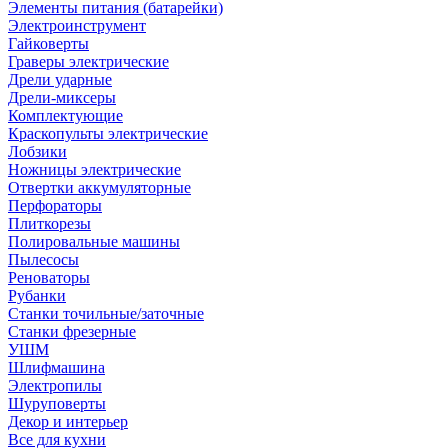
Элементы питания (батарейки)
Электроинструмент
Гайковерты
Граверы электрические
Дрели ударные
Дрели-миксеры
Комплектующие
Краскопульты электрические
Лобзики
Ножницы электрические
Отвертки аккумуляторные
Перфораторы
Плиткорезы
Полировальные машины
Пылесосы
Реноваторы
Рубанки
Станки точильные/заточные
Станки фрезерные
УШМ
Шлифмашина
Электропилы
Шуруповерты
Декор и интерьер
Все для кухни