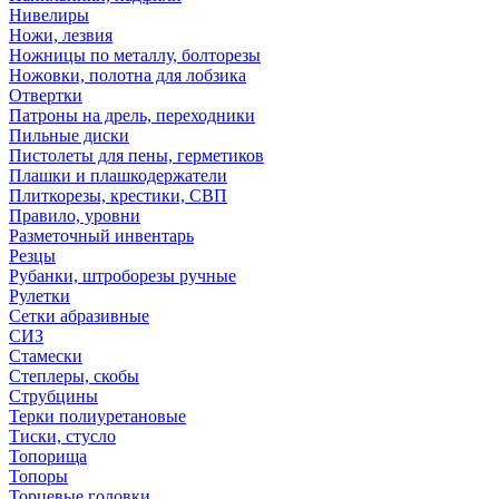
Нивелиры
Ножи, лезвия
Ножницы по металлу, болторезы
Ножовки, полотна для лобзика
Отвертки
Патроны на дрель, переходники
Пильные диски
Пистолеты для пены, герметиков
Плашки и плашкодержатели
Плиткорезы, крестики, СВП
Правило, уровни
Разметочный инвентарь
Резцы
Рубанки, штроборезы ручные
Рулетки
Сетки абразивные
СИЗ
Стамески
Степлеры, скобы
Струбцины
Терки полиуретановые
Тиски, стусло
Топорища
Топоры
Торцевые головки