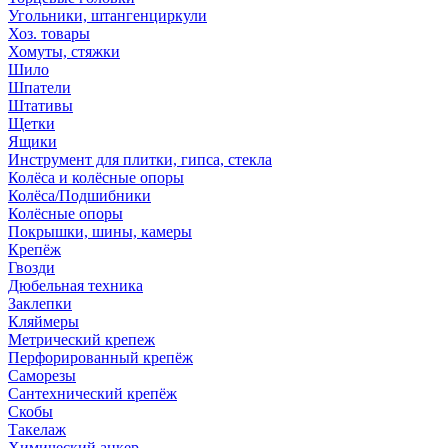
Угольники, штангенциркули
Хоз. товары
Хомуты, стяжки
Шило
Шпатели
Штативы
Щетки
Ящики
Инструмент для плитки, гипса, стекла
Колёса и колёсные опоры
Колёса/Подшибники
Колёсные опоры
Покрышки, шины, камеры
Крепёж
Гвозди
Дюбельная техника
Заклепки
Кляймеры
Метрический крепеж
Перфорированный крепёж
Саморезы
Сантехнический крепёж
Скобы
Такелаж
Химический анкер