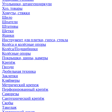
Угольники, штангенциркули
Хоз. товары
Хомуты, стяжки
Шило
Шпатели
Штативы
Щетки
Ящики
Инструмент для плитки, гипса, стекла
Колёса и колёсные опоры
Колёса/Подшибники
Колёсные опоры
Покрышки, шины, камеры
Крепёж
Гвозди
Дюбельная техника
Заклепки
Кляймеры
Метрический крепеж
Перфорированный крепёж
Саморезы
Сантехнический крепёж
Скобы
Такелаж
Химический анкер