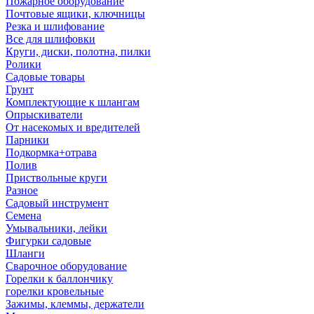
Пожарное оборудование
Почтовые ящики, ключницы
Резка и шлифование
Все для шлифовки
Круги, диски, полотна, пилки
Ролики
Садовые товары
Грунт
Комплектующие к шлангам
Опрыскиватели
От насекомых и вредителей
Парники
Подкормка+отрава
Полив
Приствольные круги
Разное
Садовый инструмент
Семена
Умывальники, лейки
Фигурки садовые
Шланги
Сварочное оборудование
Горелки к баллончику
горелки кровельные
Зажимы, клеммы, держатели