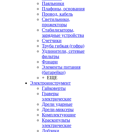
Паяльники
Плафоны, основания
Провод, кабель
Светильники,
прожекторы
Стабилизаторы,
зарядные устройства
Счетчики
Труба гибкая (гофра)
Удлинители, сетевые
фильтры
Фонари
Элементы питания
(батарейки)
+ ЕЩЕ
Электроинструмент
Гайковерты
Граверы
электрические
Дрели ударные
Дрели-миксеры
Комплектующие
Краскопульты
электрические
Лобзики