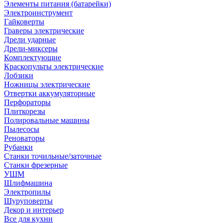
Элементы питания (батарейки)
Электроинструмент
Гайковерты
Граверы электрические
Дрели ударные
Дрели-миксеры
Комплектующие
Краскопульты электрические
Лобзики
Ножницы электрические
Отвертки аккумуляторные
Перфораторы
Плиткорезы
Полировальные машины
Пылесосы
Реноваторы
Рубанки
Станки точильные/заточные
Станки фрезерные
УШМ
Шлифмашина
Электропилы
Шуруповерты
Декор и интерьер
Все для кухни