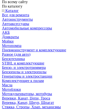
По всему сайту
По каталогу
Каталог
Все для ремонта
Автоинструменты
Автоаксессуары
Автомобильные компрессоры
АКБ
Домкраты
Мойки
Мотопомпа
Пневмоинструмент и комплектующие
Разное (для авто)
Бензотехника
STIHL и комплектующие
Бензо- и электротриммера
Бензопилы и электропилы
Генераторы и электростанции
Комплектующее к пилам
Масла
Мотоблоки
Мотокультиваторы, мотобуры
Веревки, Канат, Цепи, Троса
Веревка, Канат, Шнур, Шпагат
Стяжка, Стропы, Храп. механизмы