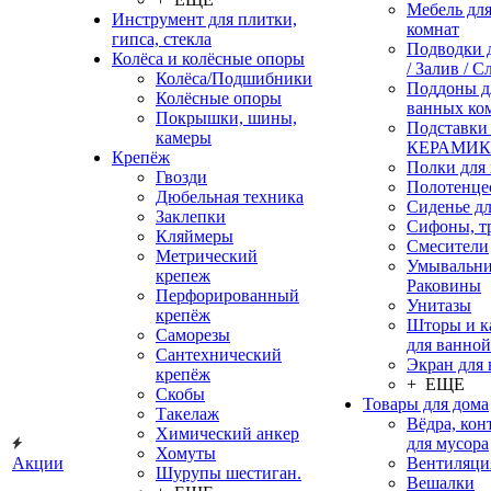
Мебель дл
Инструмент для плитки,
комнат
гипса, стекла
Подводки 
Колёса и колёсные опоры
/ Залив / С
Колёса/Подшибники
Поддоны д
Колёсные опоры
ванных ко
Покрышки, шины,
Подставки
камеры
КЕРАМИ
Крепёж
Полки для
Гвозди
Полотенце
Дюбельная техника
Сиденье дл
Заклепки
Сифоны, т
Кляймеры
Смесители
Метрический
Умывальни
крепеж
Раковины
Перфорированный
Унитазы
крепёж
Шторы и к
Саморезы
для ванной
Сантехнический
Экран для
крепёж
+ ЕЩЕ
Скобы
Товары для дома
Такелаж
Вёдра, ко
Химический анкер
для мусора
Хомуты
Акции
Вентиляци
Шурупы шестиган.
Вешалки