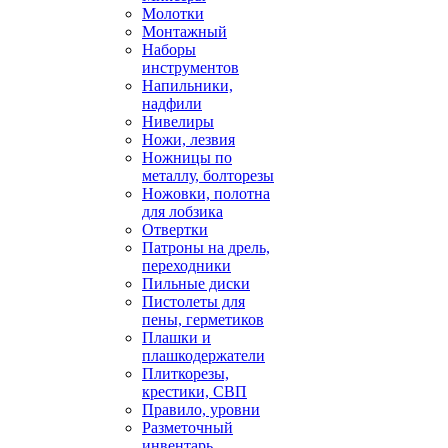
Молотки
Монтажный
Наборы
инструментов
Напильники,
надфили
Нивелиры
Ножи, лезвия
Ножницы по
металлу, болторезы
Ножовки, полотна
для лобзика
Отвертки
Патроны на дрель,
переходники
Пильные диски
Пистолеты для
пены, герметиков
Плашки и
плашкодержатели
Плиткорезы,
крестики, СВП
Правило, уровни
Разметочный
инвентарь