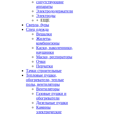
сопутствующие
аппараты
Электрододержатели
Электроды
+ ЕЩЕ
Сверла, буры
Спец одежда
Вешалки
Жилеты,
комбинезоны
Каски, наколенники,
наушники
Маски, респираторы
Очки
Перчатки
Тачки строительные
Тепловые пушки,
обогреватели, теплые
полы, вентиляторы
Вентиляторы
Газовые пушки и
обогреватели
Дизельные пушки
Камины
электрические