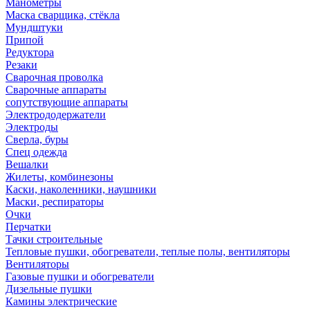
Манометры
Маска сварщика, стёкла
Мундштуки
Припой
Редуктора
Резаки
Сварочная проволка
Сварочные аппараты
сопутствующие аппараты
Электрододержатели
Электроды
Сверла, буры
Спец одежда
Вешалки
Жилеты, комбинезоны
Каски, наколенники, наушники
Маски, респираторы
Очки
Перчатки
Тачки строительные
Тепловые пушки, обогреватели, теплые полы, вентиляторы
Вентиляторы
Газовые пушки и обогреватели
Дизельные пушки
Камины электрические