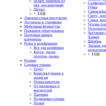
Шланг пищевой из
Салфетки/
пвх, кислородный
Губки
Щетки
Самоклейк
+ ЕЩЕ
Скотч, лен
Лакокрасочная продукция
Совки, ве
Лестницы и стремянки
Уголки пл
Мебельная фурнитура
Уплотните
Пожарное оборудование
Чистящие с
Почтовые ящики,
Химия
ключницы
Швабры
Резка и шлифование
Экраны дл
Все для шлифовки
радиаторо
Круги, диски,
+ ЕЩЕ
полотна, пилки
Ролики
Садовые товары
Грунт
Комплектующие к
шлангам
Опрыскиватели
От насекомых и
вредителей
Парники
Подкормка+отрава
Полив