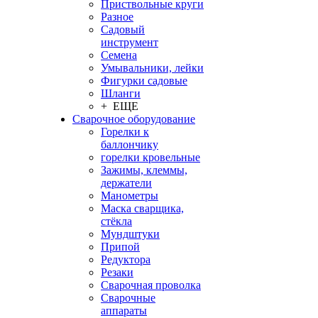
Приствольные круги
Разное
Садовый
инструмент
Семена
Умывальники, лейки
Фигурки садовые
Шланги
+ ЕЩЕ
Сварочное оборудование
Горелки к
баллончику
горелки кровельные
Зажимы, клеммы,
держатели
Манометры
Маска сварщика,
стёкла
Мундштуки
Припой
Редуктора
Резаки
Сварочная проволка
Сварочные
аппараты