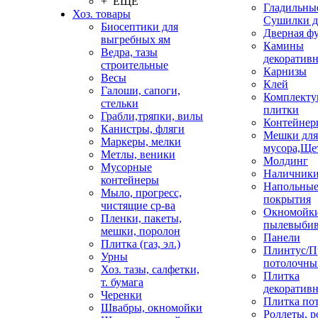
+ ЕЩЕ
Гладильные
Хоз. товары
Сушилки д
Биосептики для
Дверная ф
выгребных ям
Камины
Ведра, тазы
декоратив
строительные
Карнизы
Весы
Клей
Галоши, сапоги,
Комплекту
стельки
плитки
Грабли,тряпки, вилы
Контейнер
Канистры, фляги
Мешки для
Маркеры, мелки
мусора,Ще
Метлы, веники
Молдинг
Мусорные
Наличник
контейнеры
Напольны
Мыло, прогресс,
покрытия
чистящие ср-ва
Окномойки
Пленки, пакеты,
пылевыбив
мешки, поролон
Панели
Плитка (газ, эл.)
Плинтус/П
Урны
потолочны
Хоз. тазы, салфетки,
Плитка
т. бумага
декоративн
Черенки
Плитка по
Швабры, окномойки
Роллеты, 