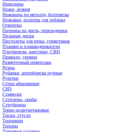
Нивелиры
Ножи, лезвия
Ножницы по металлу, болторезы
Ножовки, полотна для лобзика
Отвертки
Патроны на дрель, переходники
Пильные диски
Пистолеты для пены, герметиков
Плашки и плашкодержатели
Плиткорезы, крестики, СВП
Правило, уровни
Разметочный инвентарь
Резцы
Рубанки, штроборезы ручные
Рулетки
Сетки абразивные
СИЗ
Стамески
Степлеры, скобы
Струбцины
Терки полиуретановые
Тиски, стусло
Топорища
Топоры
Торцевые головки