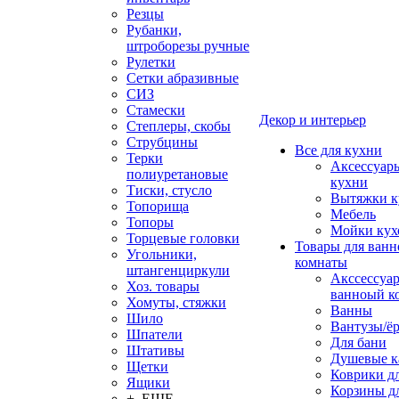
Резцы
Рубанки,
штроборезы ручные
Рулетки
Сетки абразивные
СИЗ
Стамески
Декор и интерьер
Степлеры, скобы
Струбцины
Все для кухни
Терки
Аксессуар
полиуретановые
кухни
Тиски, стусло
Вытяжки к
Топорища
Мебель
Топоры
Мойки кух
Торцевые головки
Товары для ванн
Угольники,
комнаты
штангенциркули
Акссессуа
Хоз. товары
ванноый к
Хомуты, стяжки
Ванны
Шило
Вантузы/ё
Шпатели
Для бани
Штативы
Душевые 
Щетки
Коврики д
Ящики
Корзины дл
+ ЕЩЕ