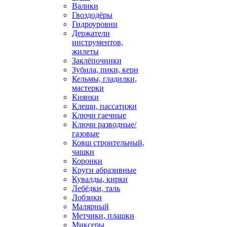
Валики
Гвоздодёры
Гидроуровни
Держатели
инструментов,
жилеты
Заклёпочники
Зубила, пики, керн
Кельмы, гладилки,
мастерки
Киянки
Клещи, пассатижи
Ключи гаечные
Ключи разводные/
газовые
Ковш строительный,
чашки
Коронки
Круги абразивные
Кувалды, кирки
Лебёдки, таль
Лобзики
Малярный
Метчики, плашки
Миксеры