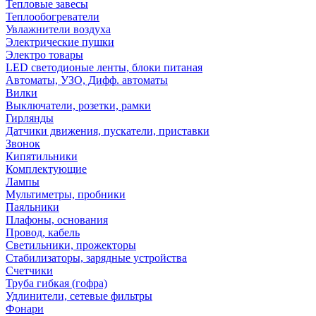
Тепловые завесы
Теплообогреватели
Увлажнители воздуха
Электрические пушки
Электро товары
LED светодионые ленты, блоки питаная
Автоматы, УЗО, Дифф. автоматы
Вилки
Выключатели, розетки, рамки
Гирлянды
Датчики движения, пускатели, приставки
Звонок
Кипятильники
Комплектующие
Лампы
Мультиметры, пробники
Паяльники
Плафоны, основания
Провод, кабель
Светильники, прожекторы
Стабилизаторы, зарядные устройства
Счетчики
Труба гибкая (гофра)
Удлинители, сетевые фильтры
Фонари