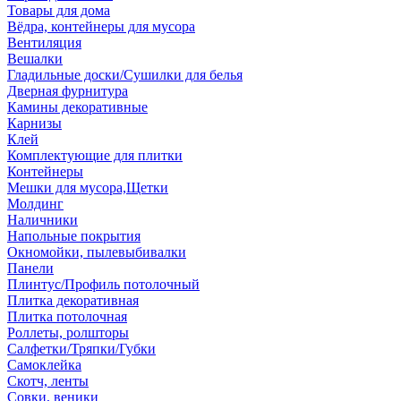
Товары для дома
Вёдра, контейнеры для мусора
Вентиляция
Вешалки
Гладильные доски/Сушилки для белья
Дверная фурнитура
Камины декоративные
Карнизы
Клей
Комплектующие для плитки
Контейнеры
Мешки для мусора,Щетки
Молдинг
Наличники
Напольные покрытия
Окномойки, пылевыбивалки
Панели
Плинтус/Профиль потолочный
Плитка декоративная
Плитка потолочная
Роллеты, ролшторы
Салфетки/Тряпки/Губки
Самоклейка
Скотч, ленты
Совки, веники