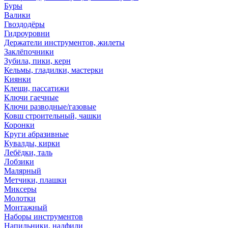
Буры
Валики
Гвоздодёры
Гидроуровни
Держатели инструментов, жилеты
Заклёпочники
Зубила, пики, керн
Кельмы, гладилки, мастерки
Киянки
Клещи, пассатижи
Ключи гаечные
Ключи разводные/газовые
Ковш строительный, чашки
Коронки
Круги абразивные
Кувалды, кирки
Лебёдки, таль
Лобзики
Малярный
Метчики, плашки
Миксеры
Молотки
Монтажный
Наборы инструментов
Напильники, надфили