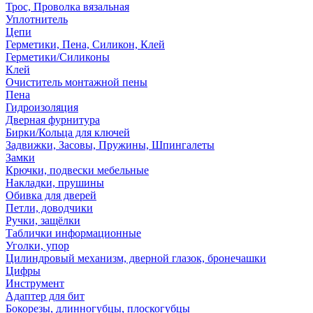
Трос, Проволка вязальная
Уплотнитель
Цепи
Герметики, Пена, Силикон, Клей
Герметики/Силиконы
Клей
Очиститель монтажной пены
Пена
Гидроизоляция
Дверная фурнитура
Бирки/Кольца для ключей
Задвижки, Засовы, Пружины, Шпингалеты
Замки
Крючки, подвески мебельные
Накладки, прушины
Обивка для дверей
Петли, доводчики
Ручки, защёлки
Таблички информационные
Уголки, упор
Цилиндровый механизм, дверной глазок, бронечашки
Цифры
Инструмент
Адаптер для бит
Бокорезы, длинногубцы, плоскогубцы