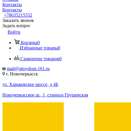
Контакты
Контакты
+78635215552
Заказать звонок
Задать вопрос
Войти
Корзина
0
Избранные товары
0
Сравнение товаров
0
mail@stroydom-161.ru
г. Новочеркасск
ул. Харьковское шоссе, д 4Б
Новочеркасское ш., 1, станица Грушевская