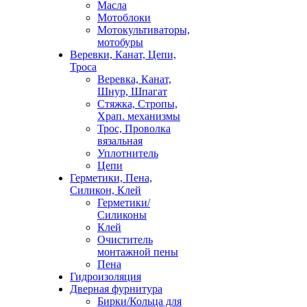
Масла
Мотоблоки
Мотокультиваторы,
мотобуры
Веревки, Канат, Цепи,
Троса
Веревка, Канат,
Шнур, Шпагат
Стяжка, Стропы,
Храп. механизмы
Трос, Проволка
вязальная
Уплотнитель
Цепи
Герметики, Пена,
Силикон, Клей
Герметики/
Силиконы
Клей
Очиститель
монтажной пены
Пена
Гидроизоляция
Дверная фурнитура
Бирки/Кольца для