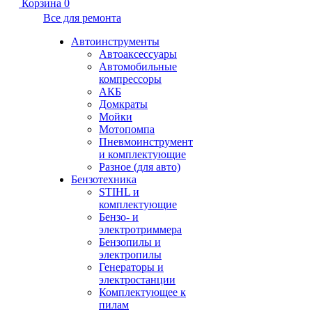
Корзина
0
Все для ремонта
Автоинструменты
Автоаксессуары
Автомобильные
компрессоры
АКБ
Домкраты
Мойки
Мотопомпа
Пневмоинструмент
и комплектующие
Разное (для авто)
Бензотехника
STIHL и
комплектующие
Бензо- и
электротриммера
Бензопилы и
электропилы
Генераторы и
электростанции
Комплектующее к
пилам