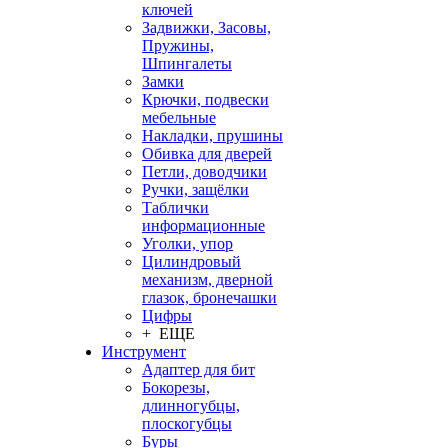
ключей
Задвижки, Засовы,
Пружины,
Шпингалеты
Замки
Крючки, подвески
мебельные
Накладки, прушины
Обивка для дверей
Петли, доводчики
Ручки, защёлки
Таблички
информационные
Уголки, упор
Цилиндровый
механизм, дверной
глазок, бронечашки
Цифры
+ ЕЩЕ
Инструмент
Адаптер для бит
Бокорезы,
длинногубцы,
плоскогубцы
Буры