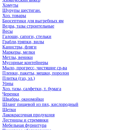
Хомуты
Шурупы шестиган.
Хоз. товары
Биосептики для выгребных ям
Ведра, тазы строительные
Весы
Галоши, сапоги, стельки
Грабли,тряпки, вилы
Канистры, фляги
Маркеры, мелки
Метлы, веники
Мусорные контейнеры
Мыло, прогресс, чистящие ср-ва
Пленки, пакеты, мешки, поролон
Плитка (газ, эл.)
Урны
Хоз. тазы, салфетки, т. бумага
Черенки
Швабры, окномойки
Шланг пищевой из пвх, кислородный
Щетки
Лакокрасочная продукция
Лестницы и стремянки
Мебельная фурнитура