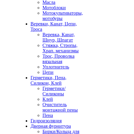
Масла
Мотоблоки
Мотокультиваторы,
мотобуры
Веревки, Канат, Цепи,
Троса
Веревка, Канат,
Шнур, Шпагат
Стяжка, Стропы,
Храп. механизмы
Трос, Проволка
вязальная
Уплотнитель
Цепи
Герметики, Пена,
Силикон, Клей
Герметики/
Силиконы
Клей
Очиститель
монтажной пены
Пена
Гидроизоляция
Дверная фурнитура
Бирки/Кольца для