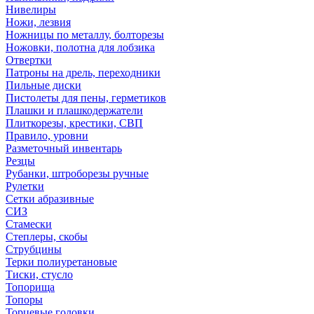
Нивелиры
Ножи, лезвия
Ножницы по металлу, болторезы
Ножовки, полотна для лобзика
Отвертки
Патроны на дрель, переходники
Пильные диски
Пистолеты для пены, герметиков
Плашки и плашкодержатели
Плиткорезы, крестики, СВП
Правило, уровни
Разметочный инвентарь
Резцы
Рубанки, штроборезы ручные
Рулетки
Сетки абразивные
СИЗ
Стамески
Степлеры, скобы
Струбцины
Терки полиуретановые
Тиски, стусло
Топорища
Топоры
Торцевые головки