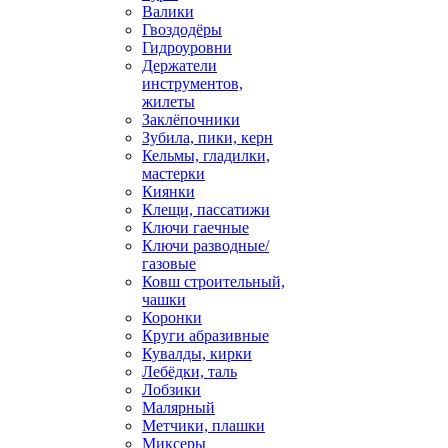
Валики
Гвоздодёры
Гидроуровни
Держатели
инструментов,
жилеты
Заклёпочники
Зубила, пики, керн
Кельмы, гладилки,
мастерки
Киянки
Клещи, пассатижи
Ключи гаечные
Ключи разводные/
газовые
Ковш строительный,
чашки
Коронки
Круги абразивные
Кувалды, кирки
Лебёдки, таль
Лобзики
Малярный
Метчики, плашки
Миксеры