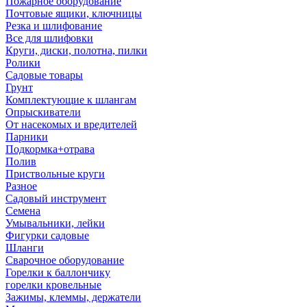
Пожарное оборудование
Почтовые ящики, ключницы
Резка и шлифование
Все для шлифовки
Круги, диски, полотна, пилки
Ролики
Садовые товары
Грунт
Комплектующие к шлангам
Опрыскиватели
От насекомых и вредителей
Парники
Подкормка+отрава
Полив
Приствольные круги
Разное
Садовый инструмент
Семена
Умывальники, лейки
Фигурки садовые
Шланги
Сварочное оборудование
Горелки к баллончику
горелки кровельные
Зажимы, клеммы, держатели