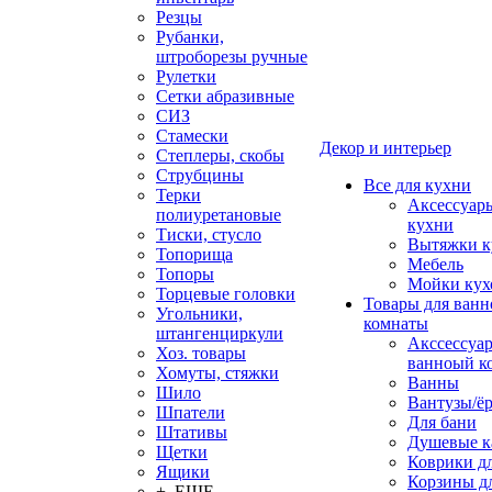
Резцы
Рубанки,
штроборезы ручные
Рулетки
Сетки абразивные
СИЗ
Стамески
Декор и интерьер
Степлеры, скобы
Струбцины
Все для кухни
Терки
Аксессуар
полиуретановые
кухни
Тиски, стусло
Вытяжки к
Топорища
Мебель
Топоры
Мойки кух
Торцевые головки
Товары для ванн
Угольники,
комнаты
штангенциркули
Акссессуа
Хоз. товары
ванноый к
Хомуты, стяжки
Ванны
Шило
Вантузы/ё
Шпатели
Для бани
Штативы
Душевые 
Щетки
Коврики д
Ящики
Корзины дл
+ ЕЩЕ