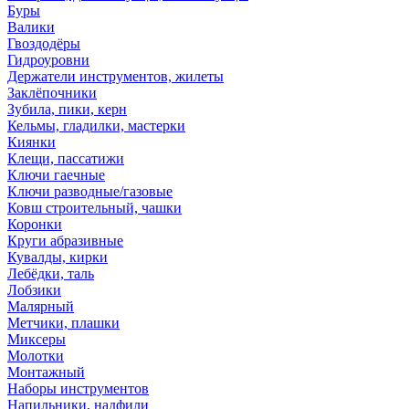
Буры
Валики
Гвоздодёры
Гидроуровни
Держатели инструментов, жилеты
Заклёпочники
Зубила, пики, керн
Кельмы, гладилки, мастерки
Киянки
Клещи, пассатижи
Ключи гаечные
Ключи разводные/газовые
Ковш строительный, чашки
Коронки
Круги абразивные
Кувалды, кирки
Лебёдки, таль
Лобзики
Малярный
Метчики, плашки
Миксеры
Молотки
Монтажный
Наборы инструментов
Напильники, надфили