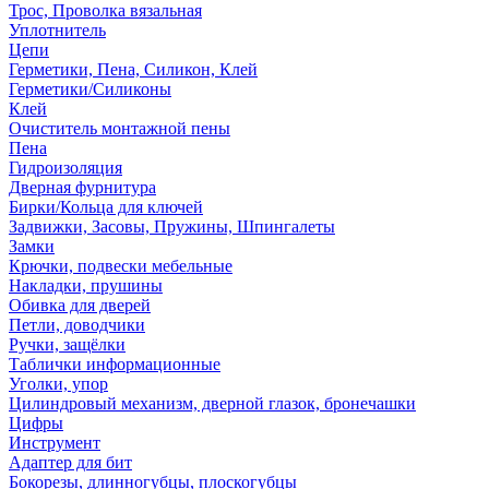
Трос, Проволка вязальная
Уплотнитель
Цепи
Герметики, Пена, Силикон, Клей
Герметики/Силиконы
Клей
Очиститель монтажной пены
Пена
Гидроизоляция
Дверная фурнитура
Бирки/Кольца для ключей
Задвижки, Засовы, Пружины, Шпингалеты
Замки
Крючки, подвески мебельные
Накладки, прушины
Обивка для дверей
Петли, доводчики
Ручки, защёлки
Таблички информационные
Уголки, упор
Цилиндровый механизм, дверной глазок, бронечашки
Цифры
Инструмент
Адаптер для бит
Бокорезы, длинногубцы, плоскогубцы