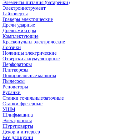
Элементы питания (батарейки)
Электроинструмент
Гайковерты
Граверы электрические
Дрели ударные
Дрели-миксеры
Комплектующие
Краскопульты электрические
Лобзики
Ножницы электрические
Отвертки аккумуляторные
Перфораторы
Плиткорезы
Полировальные машины
Пылесосы
Реноваторы
Рубанки
Станки точильные/заточные
Станки фрезерные
УШМ
Шлифмашина
Электропилы
Шуруповерты
Декор и интерьер
Все для кухни