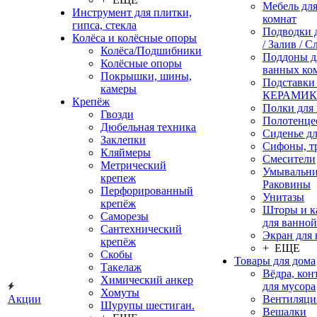
Мебель дл
Инструмент для плитки,
комнат
гипса, стекла
Подводки 
Колёса и колёсные опоры
/ Залив / С
Колёса/Подшибники
Поддоны д
Колёсные опоры
ванных ко
Покрышки, шины,
Подставки
камеры
КЕРАМИ
Крепёж
Полки для
Гвозди
Полотенце
Дюбельная техника
Сиденье дл
Заклепки
Сифоны, т
Кляймеры
Смесители
Метрический
Умывальни
крепеж
Раковины
Перфорированный
Унитазы
крепёж
Шторы и к
Саморезы
для ванной
Сантехнический
Экран для
крепёж
+ ЕЩЕ
Скобы
Товары для дома
Такелаж
Вёдра, ко
Химический анкер
для мусора
Хомуты
Акции
Вентиляци
Шурупы шестиган.
Вешалки