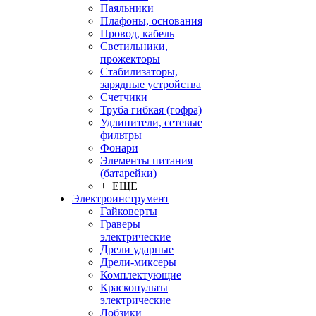
Паяльники
Плафоны, основания
Провод, кабель
Светильники,
прожекторы
Стабилизаторы,
зарядные устройства
Счетчики
Труба гибкая (гофра)
Удлинители, сетевые
фильтры
Фонари
Элементы питания
(батарейки)
+ ЕЩЕ
Электроинструмент
Гайковерты
Граверы
электрические
Дрели ударные
Дрели-миксеры
Комплектующие
Краскопульты
электрические
Лобзики