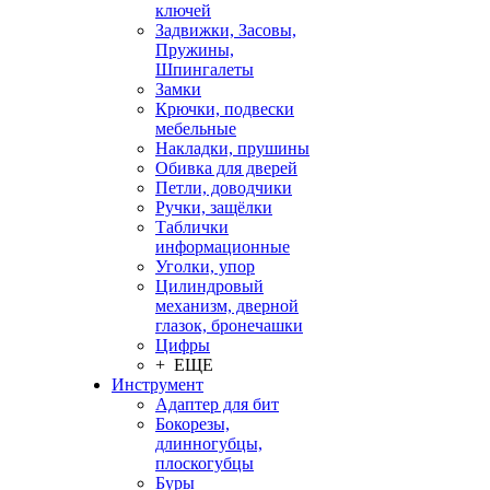
ключей
Задвижки, Засовы,
Пружины,
Шпингалеты
Замки
Крючки, подвески
мебельные
Накладки, прушины
Обивка для дверей
Петли, доводчики
Ручки, защёлки
Таблички
информационные
Уголки, упор
Цилиндровый
механизм, дверной
глазок, бронечашки
Цифры
+ ЕЩЕ
Инструмент
Адаптер для бит
Бокорезы,
длинногубцы,
плоскогубцы
Буры