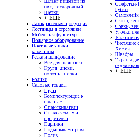
Шланг пищевой из
Салфетки/
пвх, кислородный
Губки
Щетки
Самоклейк
+ ЕЩЕ
Скотч, лен
Лакокрасочная продукция
Совки, ве
Лестницы и стремянки
Уголки пл
Мебельная фурнитура
Уплотните
Пожарное оборудование
Чистящие с
Почтовые ящики,
Химия
ключницы
Швабры
Резка и шлифование
Экраны дл
Все для шлифовки
радиаторо
Круги, диски,
+ ЕЩЕ
полотна, пилки
Ролики
Садовые товары
Грунт
Комплектующие к
шлангам
Опрыскиватели
От насекомых и
вредителей
Парники
Подкормка+отрава
Полив