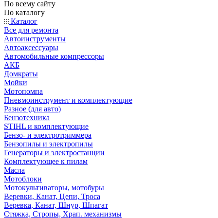
По всему сайту
По каталогу
Каталог
Все для ремонта
Автоинструменты
Автоаксессуары
Автомобильные компрессоры
АКБ
Домкраты
Мойки
Мотопомпа
Пневмоинструмент и комплектующие
Разное (для авто)
Бензотехника
STIHL и комплектующие
Бензо- и электротриммера
Бензопилы и электропилы
Генераторы и электростанции
Комплектующее к пилам
Масла
Мотоблоки
Мотокультиваторы, мотобуры
Веревки, Канат, Цепи, Троса
Веревка, Канат, Шнур, Шпагат
Стяжка, Стропы, Храп. механизмы