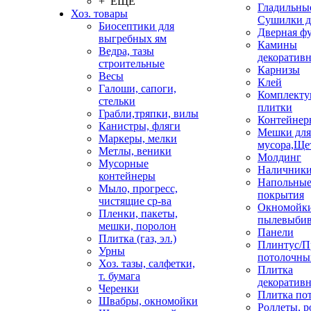
+ ЕЩЕ
Гладильные
Хоз. товары
Сушилки д
Биосептики для
Дверная ф
выгребных ям
Камины
Ведра, тазы
декоратив
строительные
Карнизы
Весы
Клей
Галоши, сапоги,
Комплекту
стельки
плитки
Грабли,тряпки, вилы
Контейнер
Канистры, фляги
Мешки для
Маркеры, мелки
мусора,Ще
Метлы, веники
Молдинг
Мусорные
Наличник
контейнеры
Напольны
Мыло, прогресс,
покрытия
чистящие ср-ва
Окномойки
Пленки, пакеты,
пылевыбив
мешки, поролон
Панели
Плитка (газ, эл.)
Плинтус/П
Урны
потолочны
Хоз. тазы, салфетки,
Плитка
т. бумага
декоративн
Черенки
Плитка по
Швабры, окномойки
Роллеты, 