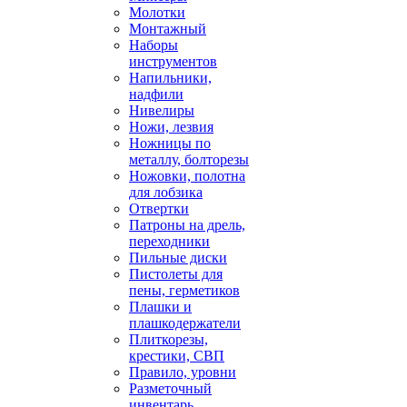
Молотки
Монтажный
Наборы
инструментов
Напильники,
надфили
Нивелиры
Ножи, лезвия
Ножницы по
металлу, болторезы
Ножовки, полотна
для лобзика
Отвертки
Патроны на дрель,
переходники
Пильные диски
Пистолеты для
пены, герметиков
Плашки и
плашкодержатели
Плиткорезы,
крестики, СВП
Правило, уровни
Разметочный
инвентарь