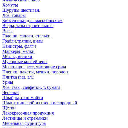
Хомуты
Шурупы шестиган.
Хоз. товары
Биосептики для выгребных ям
Ведра, тазы строительные
Весы
Галоши, сапоги, стельки
Грабли,тряпки, вилы
Канистры, фляги
Маркеры, мелки
Метлы, веники
Мусорные контейнеры
Мыло, прогресс, чистящие ср-ва
Пленки, пакеты, мешки, поролон
Плитка (газ, эл.)
Урны
Хоз. тазы, салфетки, т. бумага
Черенки
Швабры, окномойки
Шланг пищевой из пвх, кислородный
Щетки
Лакокрасочная продукция
Лестницы и стремянки
Мебельная фурнитура