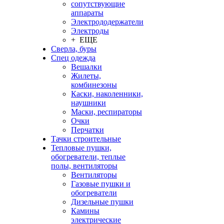
сопутствующие
аппараты
Электрододержатели
Электроды
+ ЕЩЕ
Сверла, буры
Спец одежда
Вешалки
Жилеты,
комбинезоны
Каски, наколенники,
наушники
Маски, респираторы
Очки
Перчатки
Тачки строительные
Тепловые пушки,
обогреватели, теплые
полы, вентиляторы
Вентиляторы
Газовые пушки и
обогреватели
Дизельные пушки
Камины
электрические