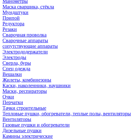
Манометры
Маска сварщика, стёкла
Мундштуки
Припой
Редуктора
Резаки
Сварочная проволка
Сварочные аппараты
сопутствующие аппараты
Электрододержатели
Электроды
Сверла, буры
Спец одежда
Вешалки
Жилеты, комбинезоны
Каски, наколенники, наушники
Маски, респираторы
Очки
Перчатки
Тачки строительные
Тепловые пушки, обогреватели, теплые полы, вентиляторы
Вентиляторы
Газовые пушки и обогреватели
Дизельные пушки
Камины электрические