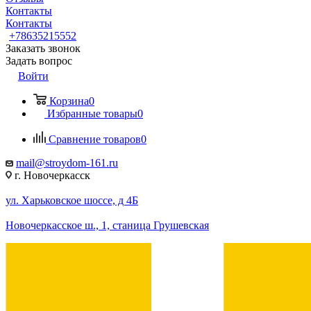
Контакты
Контакты
+78635215552
Заказать звонок
Задать вопрос
Войти
Корзина
0
Избранные товары
0
Сравнение товаров
0
mail@stroydom-161.ru
г. Новочеркасск
ул. Харьковское шоссе, д 4Б
Новочеркасское ш., 1, станица Грушевская