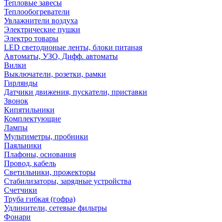
Тепловые завесы
Теплообогреватели
Увлажнители воздуха
Электрические пушки
Электро товары
LED светодионые ленты, блоки питаная
Автоматы, УЗО, Дифф. автоматы
Вилки
Выключатели, розетки, рамки
Гирлянды
Датчики движения, пускатели, приставки
Звонок
Кипятильники
Комплектующие
Лампы
Мультиметры, пробники
Паяльники
Плафоны, основания
Провод, кабель
Светильники, прожекторы
Стабилизаторы, зарядные устройства
Счетчики
Труба гибкая (гофра)
Удлинители, сетевые фильтры
Фонари