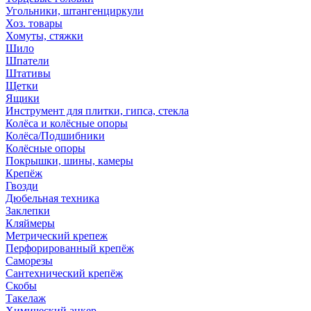
Угольники, штангенциркули
Хоз. товары
Хомуты, стяжки
Шило
Шпатели
Штативы
Щетки
Ящики
Инструмент для плитки, гипса, стекла
Колёса и колёсные опоры
Колёса/Подшибники
Колёсные опоры
Покрышки, шины, камеры
Крепёж
Гвозди
Дюбельная техника
Заклепки
Кляймеры
Метрический крепеж
Перфорированный крепёж
Саморезы
Сантехнический крепёж
Скобы
Такелаж
Химический анкер