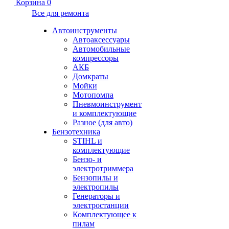
Корзина
0
Все для ремонта
Автоинструменты
Автоаксессуары
Автомобильные
компрессоры
АКБ
Домкраты
Мойки
Мотопомпа
Пневмоинструмент
и комплектующие
Разное (для авто)
Бензотехника
STIHL и
комплектующие
Бензо- и
электротриммера
Бензопилы и
электропилы
Генераторы и
электростанции
Комплектующее к
пилам