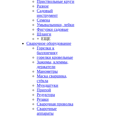
Приствольные круги
Разное
Садовый
инструмент
Семена
Умывальники, лейки
Фигурки садовые
Шланги
+ ЕЩЕ
Сварочное оборудование
Горелки к
баллончику
горелки кровельные
Зажимы, клеммы,
держатели
Манометры
Маска сварщика,
стёкла
Мундштуки
Припой
Редуктора
Резаки
Сварочная проволка
Сварочные
аппараты