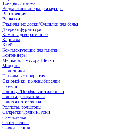
Товары для дома
Вёдра, контейнеры для мусора
Вентиляция
Вешалки
Гладильные доски/Сушилки для белья
Дверная фурнитура
Камины декоративные
Карнизы
Клей
Комплектующие для плитки
Контейнеры
Мешки для мусора,Щетки
Молдинг
Наличники
Напольные покрытия
Окномойки, пылевыбивалки
Панели
Плинтус/Профиль потолочный
Плитка декоративная
Плитка потолочная
Роллеты, ролшторы
Салфетки/Тряпки/Губки
Самоклейка
Скотч, ленты
Совки, веники