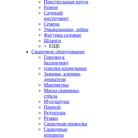
Приствольные круги
Разное
Садовый
инструмент
Семена
Умывальники, лейки
Фигурки садовые
Шланги
+ ЕЩЕ
Сварочное оборудование
Горелки к
баллончику
горелки кровельные
Зажимы, клеммы,
держатели
Манометры
Маска сварщика,
стёкла
Мундштуки
Припой
Редуктора
Резаки
Сварочная проволка
Сварочные
аппараты