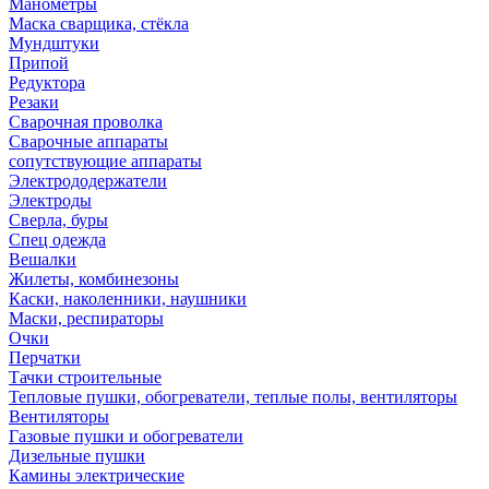
Манометры
Маска сварщика, стёкла
Мундштуки
Припой
Редуктора
Резаки
Сварочная проволка
Сварочные аппараты
сопутствующие аппараты
Электрододержатели
Электроды
Сверла, буры
Спец одежда
Вешалки
Жилеты, комбинезоны
Каски, наколенники, наушники
Маски, респираторы
Очки
Перчатки
Тачки строительные
Тепловые пушки, обогреватели, теплые полы, вентиляторы
Вентиляторы
Газовые пушки и обогреватели
Дизельные пушки
Камины электрические