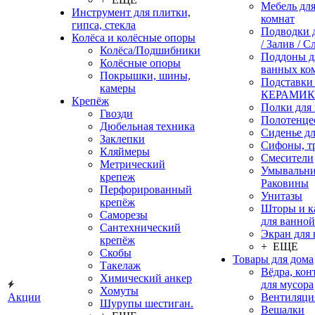
Мебель дл
Инструмент для плитки,
комнат
гипса, стекла
Подводки 
Колёса и колёсные опоры
/ Залив / С
Колёса/Подшибники
Поддоны д
Колёсные опоры
ванных ко
Покрышки, шины,
Подставки
камеры
КЕРАМИ
Крепёж
Полки для
Гвозди
Полотенце
Дюбельная техника
Сиденье дл
Заклепки
Сифоны, т
Кляймеры
Смесители
Метрический
Умывальни
крепеж
Раковины
Перфорированный
Унитазы
крепёж
Шторы и к
Саморезы
для ванной
Сантехнический
Экран для
крепёж
+ ЕЩЕ
Скобы
Товары для дома
Такелаж
Вёдра, ко
Химический анкер
для мусора
Хомуты
Акции
Вентиляци
Шурупы шестиган.
Вешалки