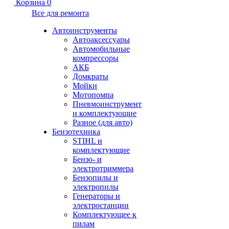
Корзина
0
Все для ремонта
Автоинструменты
Автоаксессуары
Автомобильные
компрессоры
АКБ
Домкраты
Мойки
Мотопомпа
Пневмоинструмент
и комплектующие
Разное (для авто)
Бензотехника
STIHL и
комплектующие
Бензо- и
электротриммера
Бензопилы и
электропилы
Генераторы и
электростанции
Комплектующее к
пилам