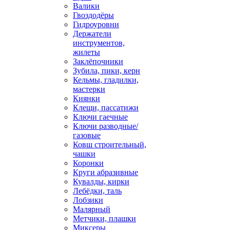
Валики
Гвоздодёры
Гидроуровни
Держатели
инструментов,
жилеты
Заклёпочники
Зубила, пики, керн
Кельмы, гладилки,
мастерки
Киянки
Клещи, пассатижи
Ключи гаечные
Ключи разводные/
газовые
Ковш строительный,
чашки
Коронки
Круги абразивные
Кувалды, кирки
Лебёдки, таль
Лобзики
Малярный
Метчики, плашки
Миксеры