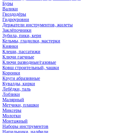
Буры
Валики
Гвоздодёры
Гидроуровни
Держатели инструментов, жилеты
Заклёпочники
Зубила, пики, керн
Кельмы, гладилки, мастерки
Киянки
Клещи, пассатижи
Ключи гаечные
Ключи разводные/газовые
Ковш строительный, чашки
Коронки
Круги абразивные
Кувалды, кирки
Лебёдки, таль
Лобзики
Малярный
Метчики, плашки
Миксеры
Молотки
Монтажный
Наборы инструментов
Напильники, надфили