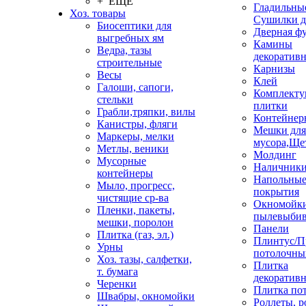
+ ЕЩЕ
Гладильные
Хоз. товары
Сушилки д
Биосептики для
Дверная ф
выгребных ям
Камины
Ведра, тазы
декоратив
строительные
Карнизы
Весы
Клей
Галоши, сапоги,
Комплекту
стельки
плитки
Грабли,тряпки, вилы
Контейнер
Канистры, фляги
Мешки для
Маркеры, мелки
мусора,Ще
Метлы, веники
Молдинг
Мусорные
Наличник
контейнеры
Напольны
Мыло, прогресс,
покрытия
чистящие ср-ва
Окномойки
Пленки, пакеты,
пылевыбив
мешки, поролон
Панели
Плитка (газ, эл.)
Плинтус/П
Урны
потолочны
Хоз. тазы, салфетки,
Плитка
т. бумага
декоративн
Черенки
Плитка по
Швабры, окномойки
Роллеты, 