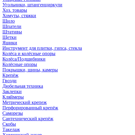
Угольники, штангенциркули
Хоз. товары
Хомуты, стяжки
Шило
Шпатели
Штативы
Щетки
Ящики
Инструмент для плитки, гипса, стекла
Колёса и колёсные опоры
Колёса/Подшибники
Колёсные опоры
Покрышки, шины, камеры
Крепёж
Гвозди
Дюбельная техника
Заклепки
Кляймеры
Метрический крепеж
Перфорированный крепёж
Саморезы
Сантехнический крепёж
Скобы
Такелаж
Химический анкер