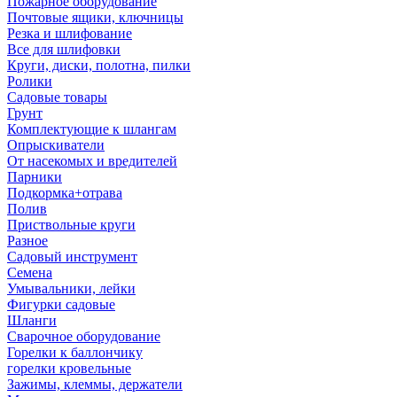
Пожарное оборудование
Почтовые ящики, ключницы
Резка и шлифование
Все для шлифовки
Круги, диски, полотна, пилки
Ролики
Садовые товары
Грунт
Комплектующие к шлангам
Опрыскиватели
От насекомых и вредителей
Парники
Подкормка+отрава
Полив
Приствольные круги
Разное
Садовый инструмент
Семена
Умывальники, лейки
Фигурки садовые
Шланги
Сварочное оборудование
Горелки к баллончику
горелки кровельные
Зажимы, клеммы, держатели