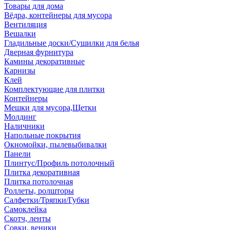
Товары для дома
Вёдра, контейнеры для мусора
Вентиляция
Вешалки
Гладильные доски/Сушилки для белья
Дверная фурнитура
Камины декоративные
Карнизы
Клей
Комплектующие для плитки
Контейнеры
Мешки для мусора,Щетки
Молдинг
Наличники
Напольные покрытия
Окномойки, пылевыбивалки
Панели
Плинтус/Профиль потолочный
Плитка декоративная
Плитка потолочная
Роллеты, ролшторы
Салфетки/Тряпки/Губки
Самоклейка
Скотч, ленты
Совки, веники