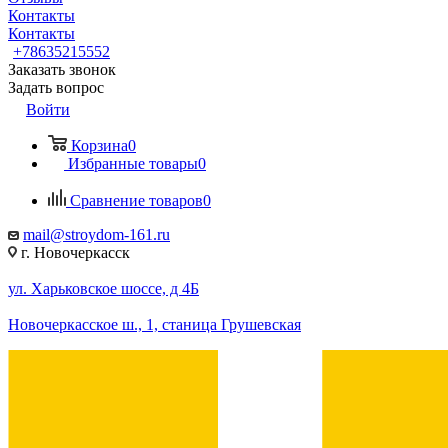
Контакты
Контакты
+78635215552
Заказать звонок
Задать вопрос
Войти
Корзина
0
Избранные товары
0
Сравнение товаров
0
mail@stroydom-161.ru
г. Новочеркасск
ул. Харьковское шоссе, д 4Б
Новочеркасское ш., 1, станица Грушевская