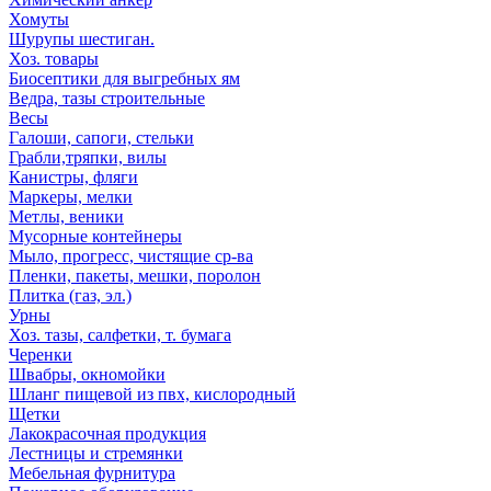
Хомуты
Шурупы шестиган.
Хоз. товары
Биосептики для выгребных ям
Ведра, тазы строительные
Весы
Галоши, сапоги, стельки
Грабли,тряпки, вилы
Канистры, фляги
Маркеры, мелки
Метлы, веники
Мусорные контейнеры
Мыло, прогресс, чистящие ср-ва
Пленки, пакеты, мешки, поролон
Плитка (газ, эл.)
Урны
Хоз. тазы, салфетки, т. бумага
Черенки
Швабры, окномойки
Шланг пищевой из пвх, кислородный
Щетки
Лакокрасочная продукция
Лестницы и стремянки
Мебельная фурнитура