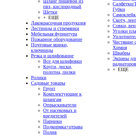
Шланг пищевой из
Салфетки/
пвх, кислородный
Губки
Щетки
Самоклейк
+ ЕЩЕ
Скотч, лен
Лакокрасочная продукция
Совки, ве
Лестницы и стремянки
Уголки пл
Мебельная фурнитура
Уплотните
Пожарное оборудование
Чистящие с
Почтовые ящики,
Химия
ключницы
Швабры
Резка и шлифование
Экраны дл
Все для шлифовки
радиаторо
Круги, диски,
+ ЕЩЕ
полотна, пилки
Ролики
Садовые товары
Грунт
Комплектующие к
шлангам
Опрыскиватели
От насекомых и
вредителей
Парники
Подкормка+отрава
Полив