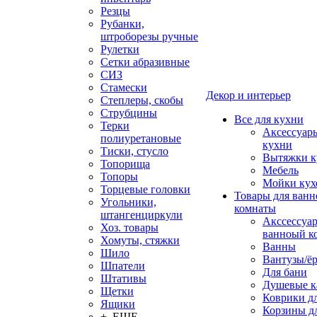
Резцы
Рубанки,
штроборезы ручные
Рулетки
Сетки абразивные
СИЗ
Стамески
Декор и интерьер
Степлеры, скобы
Струбцины
Все для кухни
Терки
Аксессуар
полиуретановые
кухни
Тиски, стусло
Вытяжки к
Топорища
Мебель
Топоры
Мойки кух
Торцевые головки
Товары для ванн
Угольники,
комнаты
штангенциркули
Акссессуа
Хоз. товары
ванноый к
Хомуты, стяжки
Ванны
Шило
Вантузы/ё
Шпатели
Для бани
Штативы
Душевые 
Щетки
Коврики д
Ящики
Корзины дл
+ ЕЩЕ