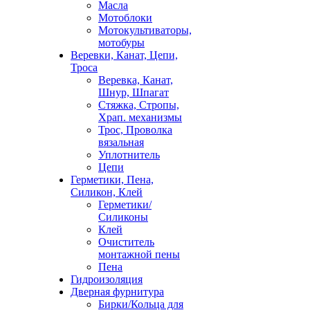
Масла
Мотоблоки
Мотокультиваторы,
мотобуры
Веревки, Канат, Цепи,
Троса
Веревка, Канат,
Шнур, Шпагат
Стяжка, Стропы,
Храп. механизмы
Трос, Проволка
вязальная
Уплотнитель
Цепи
Герметики, Пена,
Силикон, Клей
Герметики/
Силиконы
Клей
Очиститель
монтажной пены
Пена
Гидроизоляция
Дверная фурнитура
Бирки/Кольца для