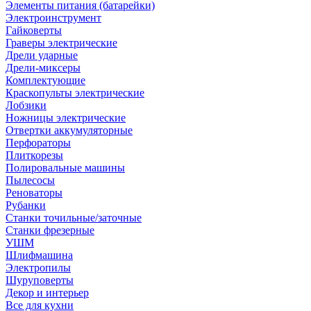
Элементы питания (батарейки)
Электроинструмент
Гайковерты
Граверы электрические
Дрели ударные
Дрели-миксеры
Комплектующие
Краскопульты электрические
Лобзики
Ножницы электрические
Отвертки аккумуляторные
Перфораторы
Плиткорезы
Полировальные машины
Пылесосы
Реноваторы
Рубанки
Станки точильные/заточные
Станки фрезерные
УШМ
Шлифмашина
Электропилы
Шуруповерты
Декор и интерьер
Все для кухни