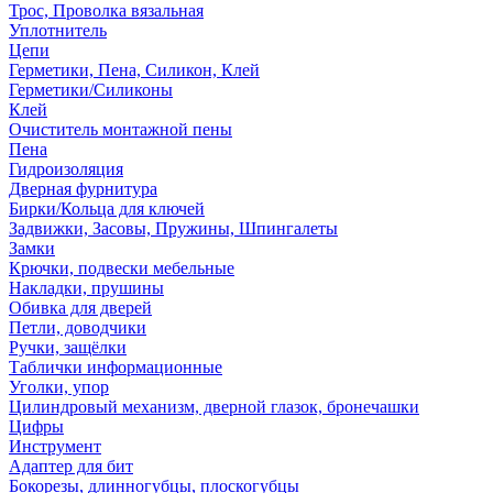
Трос, Проволка вязальная
Уплотнитель
Цепи
Герметики, Пена, Силикон, Клей
Герметики/Силиконы
Клей
Очиститель монтажной пены
Пена
Гидроизоляция
Дверная фурнитура
Бирки/Кольца для ключей
Задвижки, Засовы, Пружины, Шпингалеты
Замки
Крючки, подвески мебельные
Накладки, прушины
Обивка для дверей
Петли, доводчики
Ручки, защёлки
Таблички информационные
Уголки, упор
Цилиндровый механизм, дверной глазок, бронечашки
Цифры
Инструмент
Адаптер для бит
Бокорезы, длинногубцы, плоскогубцы