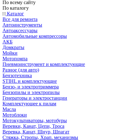
По всему сайту
По каталогу
Каталог
Все для ремонта
Автоинструменты
Автоаксессуары
Автомобильные компрессоры
АКБ
Домкраты
Мойки
Мотопомпа
Пневмоинструмент и комплектующие
Разное (для авто)
Бензотехника
STIHL и комплектующие
Бензо- и электротриммера
Бензопилы и электропилы
Генераторы и электростанции
Комплектующее к пилам
Масла
Мотоблоки
Мотокультиваторы, мотобуры
Веревки, Канат, Цепи, Троса
Веревка, Канат, Шнур, Шпагат
Стяжка, Стропы, Храп. механизмы