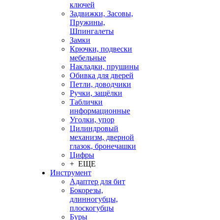
ключей
Задвижки, Засовы,
Пружины,
Шпингалеты
Замки
Крючки, подвески
мебельные
Накладки, прушины
Обивка для дверей
Петли, доводчики
Ручки, защёлки
Таблички
информационные
Уголки, упор
Цилиндровый
механизм, дверной
глазок, бронечашки
Цифры
+ ЕЩЕ
Инструмент
Адаптер для бит
Бокорезы,
длинногубцы,
плоскогубцы
Буры