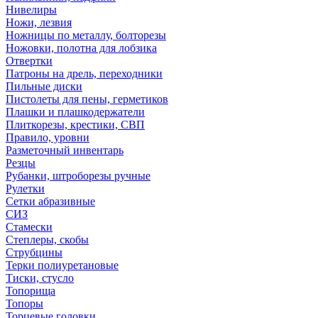
Нивелиры
Ножи, лезвия
Ножницы по металлу, болторезы
Ножовки, полотна для лобзика
Отвертки
Патроны на дрель, переходники
Пильные диски
Пистолеты для пены, герметиков
Плашки и плашкодержатели
Плиткорезы, крестики, СВП
Правило, уровни
Разметочный инвентарь
Резцы
Рубанки, штроборезы ручные
Рулетки
Сетки абразивные
СИЗ
Стамески
Степлеры, скобы
Струбцины
Терки полиуретановые
Тиски, стусло
Топорища
Топоры
Торцевые головки