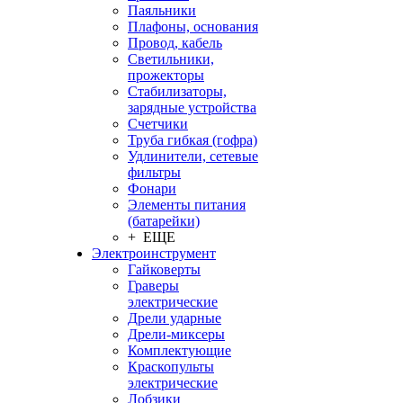
Паяльники
Плафоны, основания
Провод, кабель
Светильники,
прожекторы
Стабилизаторы,
зарядные устройства
Счетчики
Труба гибкая (гофра)
Удлинители, сетевые
фильтры
Фонари
Элементы питания
(батарейки)
+ ЕЩЕ
Электроинструмент
Гайковерты
Граверы
электрические
Дрели ударные
Дрели-миксеры
Комплектующие
Краскопульты
электрические
Лобзики