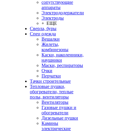
сопутствующие
аппараты
Электрододержатели
Электроды
+ ЕЩЕ
Сверла, буры
Спец одежда
Вешалки
Жилеты,
комбинезоны
Каски, наколенники,
наушники
Маски, респираторы
Очки
Перчатки
Тачки строительные
Тепловые пушки,
обогреватели, теплые
полы, вентиляторы
Вентиляторы
Газовые пушки и
обогреватели
Дизельные пушки
Камины
электрические