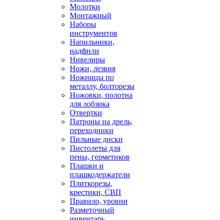
Молотки
Монтажный
Наборы
инструментов
Напильники,
надфили
Нивелиры
Ножи, лезвия
Ножницы по
металлу, болторезы
Ножовки, полотна
для лобзика
Отвертки
Патроны на дрель,
переходники
Пильные диски
Пистолеты для
пены, герметиков
Плашки и
плашкодержатели
Плиткорезы,
крестики, СВП
Правило, уровни
Разметочный
инвентарь