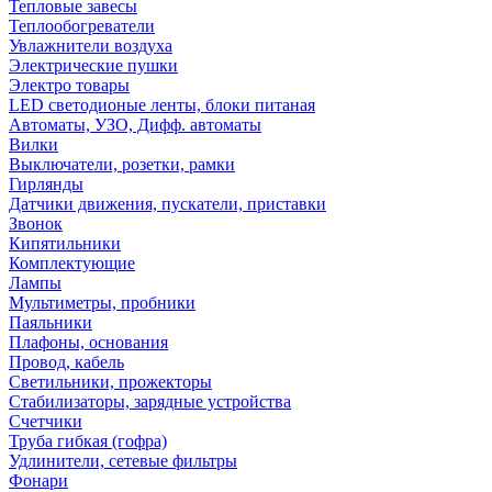
Тепловые завесы
Теплообогреватели
Увлажнители воздуха
Электрические пушки
Электро товары
LED светодионые ленты, блоки питаная
Автоматы, УЗО, Дифф. автоматы
Вилки
Выключатели, розетки, рамки
Гирлянды
Датчики движения, пускатели, приставки
Звонок
Кипятильники
Комплектующие
Лампы
Мультиметры, пробники
Паяльники
Плафоны, основания
Провод, кабель
Светильники, прожекторы
Стабилизаторы, зарядные устройства
Счетчики
Труба гибкая (гофра)
Удлинители, сетевые фильтры
Фонари