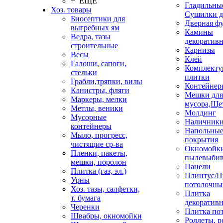
+ ЕЩЕ
Гладильные
Хоз. товары
Сушилки д
Биосептики для
Дверная ф
выгребных ям
Камины
Ведра, тазы
декоратив
строительные
Карнизы
Весы
Клей
Галоши, сапоги,
Комплекту
стельки
плитки
Грабли,тряпки, вилы
Контейнер
Канистры, фляги
Мешки для
Маркеры, мелки
мусора,Ще
Метлы, веники
Молдинг
Мусорные
Наличник
контейнеры
Напольны
Мыло, прогресс,
покрытия
чистящие ср-ва
Окномойки
Пленки, пакеты,
пылевыбив
мешки, поролон
Панели
Плитка (газ, эл.)
Плинтус/П
Урны
потолочны
Хоз. тазы, салфетки,
Плитка
т. бумага
декоративн
Черенки
Плитка по
Швабры, окномойки
Роллеты, 