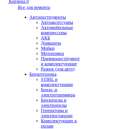
Корзина
0
Все для ремонта
Автоинструменты
Автоаксессуары
Автомобильные
компрессоры
АКБ
Домкраты
Мойки
Мотопомпа
Пневмоинструмент
и комплектующие
Разное (для авто)
Бензотехника
STIHL и
комплектующие
Бензо- и
электротриммера
Бензопилы и
электропилы
Генераторы и
электростанции
Комплектующее к
пилам