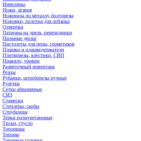
Нивелиры
Ножи, лезвия
Ножницы по металлу, болторезы
Ножовки, полотна для лобзика
Отвертки
Патроны на дрель, переходники
Пильные диски
Пистолеты для пены, герметиков
Плашки и плашкодержатели
Плиткорезы, крестики, СВП
Правило, уровни
Разметочный инвентарь
Резцы
Рубанки, штроборезы ручные
Рулетки
Сетки абразивные
СИЗ
Стамески
Степлеры, скобы
Струбцины
Терки полиуретановые
Тиски, стусло
Топорища
Топоры
Торцевые головки