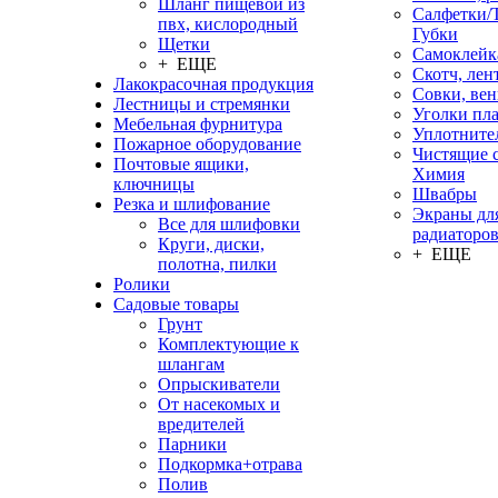
Шланг пищевой из
Салфетки/
пвх, кислородный
Губки
Щетки
Самоклейк
+ ЕЩЕ
Скотч, лен
Лакокрасочная продукция
Совки, ве
Лестницы и стремянки
Уголки пл
Мебельная фурнитура
Уплотните
Пожарное оборудование
Чистящие с
Почтовые ящики,
Химия
ключницы
Швабры
Резка и шлифование
Экраны дл
Все для шлифовки
радиаторо
Круги, диски,
+ ЕЩЕ
полотна, пилки
Ролики
Садовые товары
Грунт
Комплектующие к
шлангам
Опрыскиватели
От насекомых и
вредителей
Парники
Подкормка+отрава
Полив