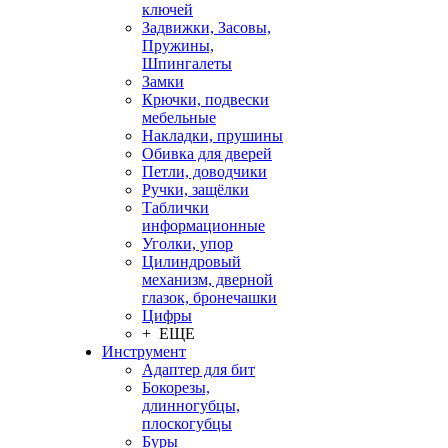
ключей
Задвижки, Засовы,
Пружины,
Шпингалеты
Замки
Крючки, подвески
мебельные
Накладки, прушины
Обивка для дверей
Петли, доводчики
Ручки, защёлки
Таблички
информационные
Уголки, упор
Цилиндровый
механизм, дверной
глазок, бронечашки
Цифры
+ ЕЩЕ
Инструмент
Адаптер для бит
Бокорезы,
длинногубцы,
плоскогубцы
Буры