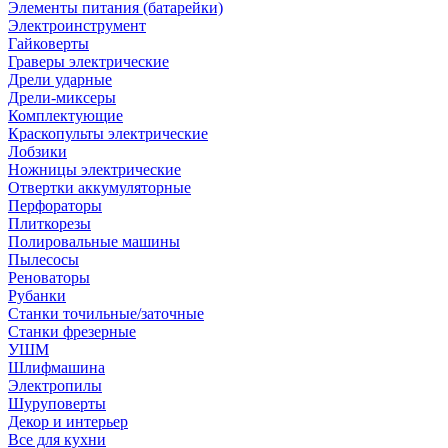
Элементы питания (батарейки)
Электроинструмент
Гайковерты
Граверы электрические
Дрели ударные
Дрели-миксеры
Комплектующие
Краскопульты электрические
Лобзики
Ножницы электрические
Отвертки аккумуляторные
Перфораторы
Плиткорезы
Полировальные машины
Пылесосы
Реноваторы
Рубанки
Станки точильные/заточные
Станки фрезерные
УШМ
Шлифмашина
Электропилы
Шуруповерты
Декор и интерьер
Все для кухни