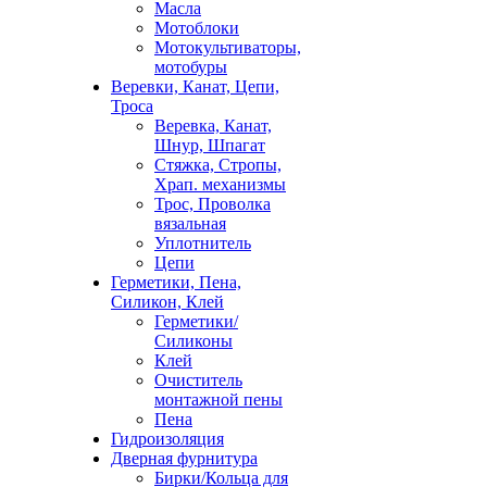
Масла
Мотоблоки
Мотокультиваторы,
мотобуры
Веревки, Канат, Цепи,
Троса
Веревка, Канат,
Шнур, Шпагат
Стяжка, Стропы,
Храп. механизмы
Трос, Проволка
вязальная
Уплотнитель
Цепи
Герметики, Пена,
Силикон, Клей
Герметики/
Силиконы
Клей
Очиститель
монтажной пены
Пена
Гидроизоляция
Дверная фурнитура
Бирки/Кольца для