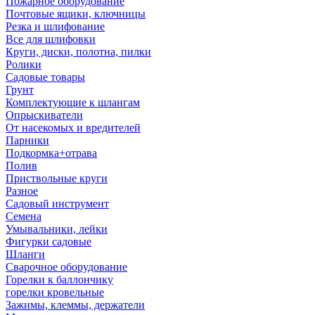
Пожарное оборудование
Почтовые ящики, ключницы
Резка и шлифование
Все для шлифовки
Круги, диски, полотна, пилки
Ролики
Садовые товары
Грунт
Комплектующие к шлангам
Опрыскиватели
От насекомых и вредителей
Парники
Подкормка+отрава
Полив
Приствольные круги
Разное
Садовый инструмент
Семена
Умывальники, лейки
Фигурки садовые
Шланги
Сварочное оборудование
Горелки к баллончику
горелки кровельные
Зажимы, клеммы, держатели