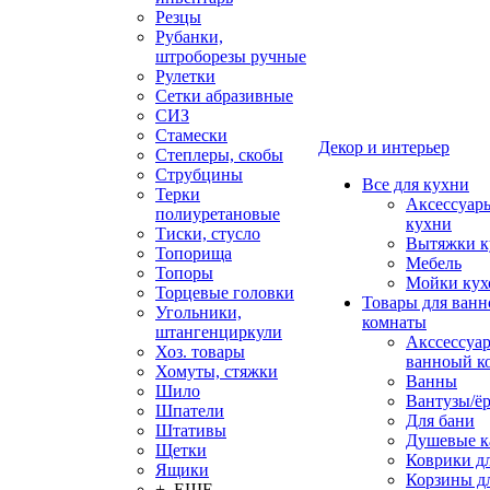
Резцы
Рубанки,
штроборезы ручные
Рулетки
Сетки абразивные
СИЗ
Стамески
Декор и интерьер
Степлеры, скобы
Струбцины
Все для кухни
Терки
Аксессуар
полиуретановые
кухни
Тиски, стусло
Вытяжки к
Топорища
Мебель
Топоры
Мойки кух
Торцевые головки
Товары для ванн
Угольники,
комнаты
штангенциркули
Акссессуа
Хоз. товары
ванноый к
Хомуты, стяжки
Ванны
Шило
Вантузы/ё
Шпатели
Для бани
Штативы
Душевые 
Щетки
Коврики д
Ящики
Корзины дл
+ ЕЩЕ