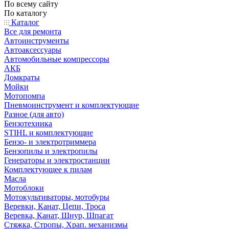
По всему сайту
По каталогу
Каталог
Все для ремонта
Автоинструменты
Автоаксессуары
Автомобильные компрессоры
АКБ
Домкраты
Мойки
Мотопомпа
Пневмоинструмент и комплектующие
Разное (для авто)
Бензотехника
STIHL и комплектующие
Бензо- и электротриммера
Бензопилы и электропилы
Генераторы и электростанции
Комплектующее к пилам
Масла
Мотоблоки
Мотокультиваторы, мотобуры
Веревки, Канат, Цепи, Троса
Веревка, Канат, Шнур, Шпагат
Стяжка, Стропы, Храп. механизмы