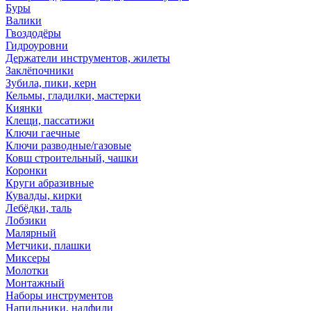
Буры
Валики
Гвоздодёры
Гидроуровни
Держатели инструментов, жилеты
Заклёпочники
Зубила, пики, керн
Кельмы, гладилки, мастерки
Киянки
Клещи, пассатижи
Ключи гаечные
Ключи разводные/газовые
Ковш строительный, чашки
Коронки
Круги абразивные
Кувалды, кирки
Лебёдки, таль
Лобзики
Малярный
Метчики, плашки
Миксеры
Молотки
Монтажный
Наборы инструментов
Напильники, надфили