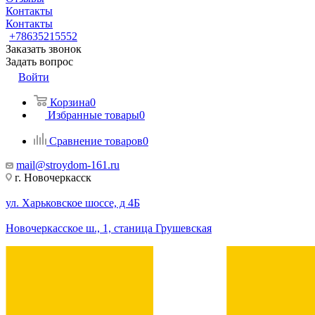
Контакты
Контакты
+78635215552
Заказать звонок
Задать вопрос
Войти
Корзина
0
Избранные товары
0
Сравнение товаров
0
mail@stroydom-161.ru
г. Новочеркасск
ул. Харьковское шоссе, д 4Б
Новочеркасское ш., 1, станица Грушевская