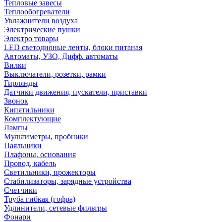
Тепловые завесы
Теплообогреватели
Увлажнители воздуха
Электрические пушки
Электро товары
LED светодионые ленты, блоки питаная
Автоматы, УЗО, Дифф. автоматы
Вилки
Выключатели, розетки, рамки
Гирлянды
Датчики движения, пускатели, приставки
Звонок
Кипятильники
Комплектующие
Лампы
Мультиметры, пробники
Паяльники
Плафоны, основания
Провод, кабель
Светильники, прожекторы
Стабилизаторы, зарядные устройства
Счетчики
Труба гибкая (гофра)
Удлинители, сетевые фильтры
Фонари