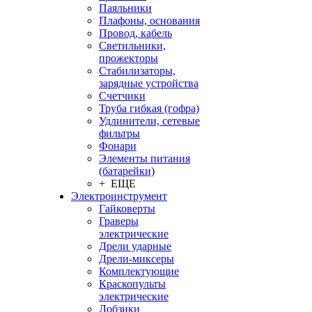
Паяльники
Плафоны, основания
Провод, кабель
Светильники,
прожекторы
Стабилизаторы,
зарядные устройства
Счетчики
Труба гибкая (гофра)
Удлинители, сетевые
фильтры
Фонари
Элементы питания
(батарейки)
+ ЕЩЕ
Электроинструмент
Гайковерты
Граверы
электрические
Дрели ударные
Дрели-миксеры
Комплектующие
Краскопульты
электрические
Лобзики