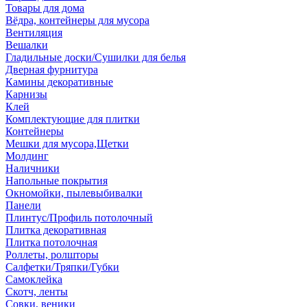
Товары для дома
Вёдра, контейнеры для мусора
Вентиляция
Вешалки
Гладильные доски/Сушилки для белья
Дверная фурнитура
Камины декоративные
Карнизы
Клей
Комплектующие для плитки
Контейнеры
Мешки для мусора,Щетки
Молдинг
Наличники
Напольные покрытия
Окномойки, пылевыбивалки
Панели
Плинтус/Профиль потолочный
Плитка декоративная
Плитка потолочная
Роллеты, ролшторы
Салфетки/Тряпки/Губки
Самоклейка
Скотч, ленты
Совки, веники