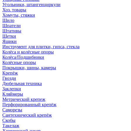
Угольники, штангенциркули
Хоз. товары
Хомуты, стяжки
Шило
Шпатели
Штативы
Щетки
Ящики
Инструмент для плитки, гипса, стекла
Колёса и колёсные опоры
Колёса/Подшибники
Колёсные опоры
Покрышки, шины, камеры
Крепёж
Гвозди
Дюбельная техника
Заклепки
Кляймеры
Метрический крепеж
Перфорированный крепёж
Саморезы
Сантехнический крепёж
Скобы
Такелаж
Химический анкер