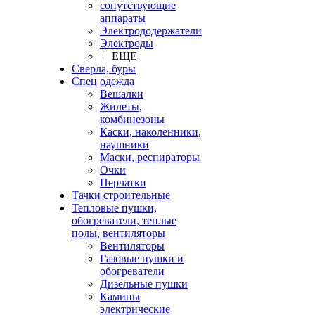
сопутствующие
аппараты
Электрододержатели
Электроды
+ ЕЩЕ
Сверла, буры
Спец одежда
Вешалки
Жилеты,
комбинезоны
Каски, наколенники,
наушники
Маски, респираторы
Очки
Перчатки
Тачки строительные
Тепловые пушки,
обогреватели, теплые
полы, вентиляторы
Вентиляторы
Газовые пушки и
обогреватели
Дизельные пушки
Камины
электрические