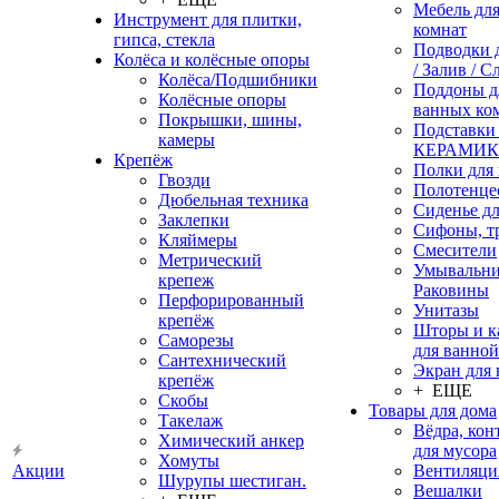
Мебель дл
Инструмент для плитки,
комнат
гипса, стекла
Подводки 
Колёса и колёсные опоры
/ Залив / С
Колёса/Подшибники
Поддоны д
Колёсные опоры
ванных ко
Покрышки, шины,
Подставки
камеры
КЕРАМИ
Крепёж
Полки для
Гвозди
Полотенце
Дюбельная техника
Сиденье дл
Заклепки
Сифоны, т
Кляймеры
Смесители
Метрический
Умывальни
крепеж
Раковины
Перфорированный
Унитазы
крепёж
Шторы и к
Саморезы
для ванной
Сантехнический
Экран для
крепёж
+ ЕЩЕ
Скобы
Товары для дома
Такелаж
Вёдра, ко
Химический анкер
для мусора
Хомуты
Акции
Вентиляци
Шурупы шестиган.
Вешалки