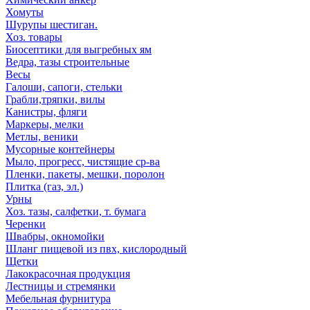
Хомуты
Шурупы шестиган.
Хоз. товары
Биосептики для выгребных ям
Ведра, тазы строительные
Весы
Галоши, сапоги, стельки
Грабли,тряпки, вилы
Канистры, фляги
Маркеры, мелки
Метлы, веники
Мусорные контейнеры
Мыло, прогресс, чистящие ср-ва
Пленки, пакеты, мешки, поролон
Плитка (газ, эл.)
Урны
Хоз. тазы, салфетки, т. бумага
Черенки
Швабры, окномойки
Шланг пищевой из пвх, кислородный
Щетки
Лакокрасочная продукция
Лестницы и стремянки
Мебельная фурнитура