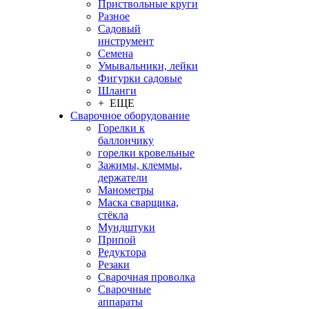
Приствольные круги
Разное
Садовый
инструмент
Семена
Умывальники, лейки
Фигурки садовые
Шланги
+ ЕЩЕ
Сварочное оборудование
Горелки к
баллончику
горелки кровельные
Зажимы, клеммы,
держатели
Манометры
Маска сварщика,
стёкла
Мундштуки
Припой
Редуктора
Резаки
Сварочная проволка
Сварочные
аппараты