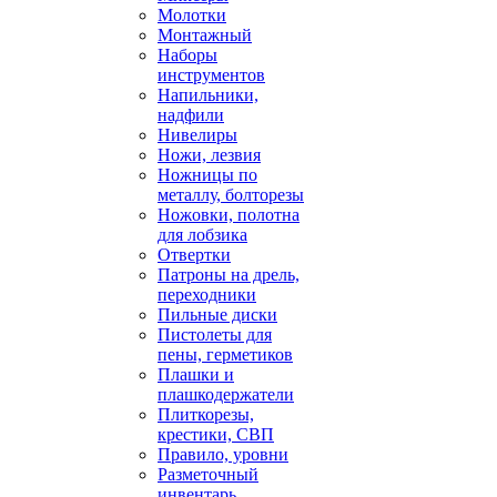
Молотки
Монтажный
Наборы
инструментов
Напильники,
надфили
Нивелиры
Ножи, лезвия
Ножницы по
металлу, болторезы
Ножовки, полотна
для лобзика
Отвертки
Патроны на дрель,
переходники
Пильные диски
Пистолеты для
пены, герметиков
Плашки и
плашкодержатели
Плиткорезы,
крестики, СВП
Правило, уровни
Разметочный
инвентарь