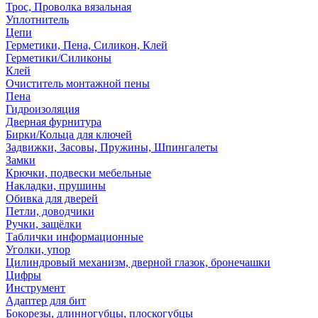
Трос, Проволка вязальная
Уплотнитель
Цепи
Герметики, Пена, Силикон, Клей
Герметики/Силиконы
Клей
Очиститель монтажной пены
Пена
Гидроизоляция
Дверная фурнитура
Бирки/Кольца для ключей
Задвижки, Засовы, Пружины, Шпингалеты
Замки
Крючки, подвески мебельные
Накладки, прушины
Обивка для дверей
Петли, доводчики
Ручки, защёлки
Таблички информационные
Уголки, упор
Цилиндровый механизм, дверной глазок, бронечашки
Цифры
Инструмент
Адаптер для бит
Бокорезы, длинногубцы, плоскогубцы