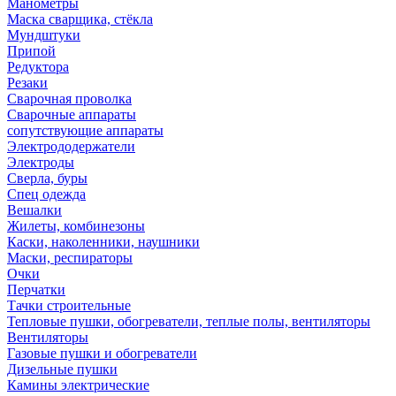
Манометры
Маска сварщика, стёкла
Мундштуки
Припой
Редуктора
Резаки
Сварочная проволка
Сварочные аппараты
сопутствующие аппараты
Электрододержатели
Электроды
Сверла, буры
Спец одежда
Вешалки
Жилеты, комбинезоны
Каски, наколенники, наушники
Маски, респираторы
Очки
Перчатки
Тачки строительные
Тепловые пушки, обогреватели, теплые полы, вентиляторы
Вентиляторы
Газовые пушки и обогреватели
Дизельные пушки
Камины электрические