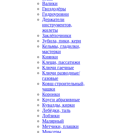
Валики
Гвоздодёры
Гидроуровни
Держатели
инструментов,
жилеты
Заклёпочники
Зубила, пики, керн
Кельмы, гладилки,
мастерки
Киянки
Клещи, пассатижи
Ключи гаечные
Ключи разводные/
газовые
Ковш строительный,
чашки
Коронки
Круги абразивные
Кувалды, кирки
Лебёдки, таль
Лобзики
Малярный
Метчики, плашки
Миксеры