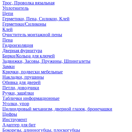
Трос, Проволка вязальная
Уплотнитель
Цепи
Герметики, Пена, Силикон, Клей
Герметики/Силиконы
Клей
Очиститель монтажной пены
Пена
Гидроизоляция
Дверная фурнитура
Бирки/Кольца для ключей
Задвижки, Засовы, Пружины, Шпингалеты
Замки
Крючки, подвески мебельные
Накладки, прушины
Обивка для дверей
Петли, доводчики
Ручки, защёлки
Таблички информационные
Уголки, упор
Цилиндровый механизм, дверной глазок, бронечашки
Цифры
Инструмент
Адаптер для бит
Бокорезы, длинногубцы, плоскогубцы