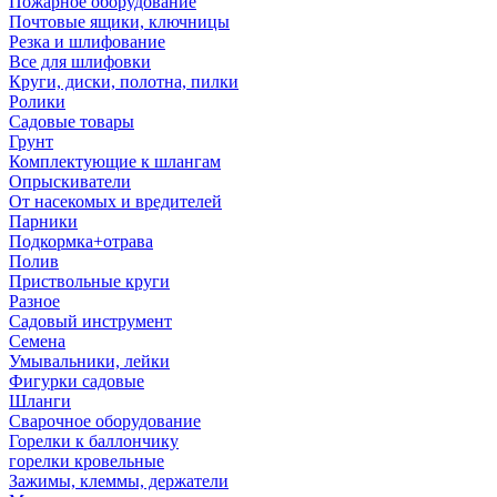
Пожарное оборудование
Почтовые ящики, ключницы
Резка и шлифование
Все для шлифовки
Круги, диски, полотна, пилки
Ролики
Садовые товары
Грунт
Комплектующие к шлангам
Опрыскиватели
От насекомых и вредителей
Парники
Подкормка+отрава
Полив
Приствольные круги
Разное
Садовый инструмент
Семена
Умывальники, лейки
Фигурки садовые
Шланги
Сварочное оборудование
Горелки к баллончику
горелки кровельные
Зажимы, клеммы, держатели