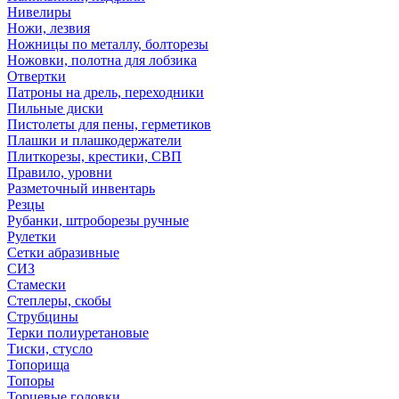
Нивелиры
Ножи, лезвия
Ножницы по металлу, болторезы
Ножовки, полотна для лобзика
Отвертки
Патроны на дрель, переходники
Пильные диски
Пистолеты для пены, герметиков
Плашки и плашкодержатели
Плиткорезы, крестики, СВП
Правило, уровни
Разметочный инвентарь
Резцы
Рубанки, штроборезы ручные
Рулетки
Сетки абразивные
СИЗ
Стамески
Степлеры, скобы
Струбцины
Терки полиуретановые
Тиски, стусло
Топорища
Топоры
Торцевые головки