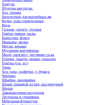
Хомуты
Шурупы шестиган.
Хоз. товары
Биосептики для выгребных ям
Ведра, тазы строительные
Весы
Галоши, сапоги, стельки
Грабли,тряпки, вилы
Канистры, фляги
Маркеры, мелки
Метлы, веники
Мусорные контейнеры
Мыло, прогресс, чистящие ср-ва
Пленки, пакеты, мешки, поролон
Плитка (газ, эл.)
Урны
Хоз. тазы, салфетки, т. бумага
Черенки
Швабры, окномойки
Шланг пищевой из пвх, кислородный
Щетки
Лакокрасочная продукция
Лестницы и стремянки
Мебельная фурнитура