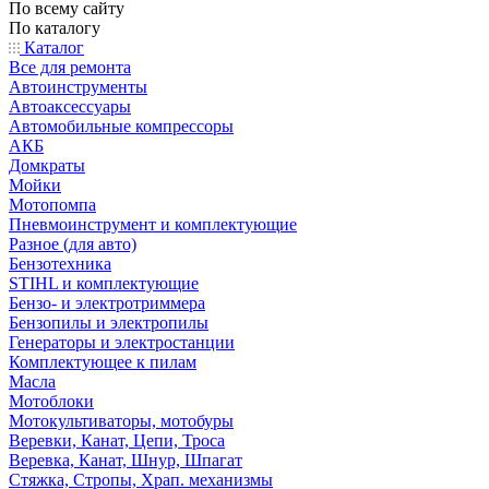
По всему сайту
По каталогу
Каталог
Все для ремонта
Автоинструменты
Автоаксессуары
Автомобильные компрессоры
АКБ
Домкраты
Мойки
Мотопомпа
Пневмоинструмент и комплектующие
Разное (для авто)
Бензотехника
STIHL и комплектующие
Бензо- и электротриммера
Бензопилы и электропилы
Генераторы и электростанции
Комплектующее к пилам
Масла
Мотоблоки
Мотокультиваторы, мотобуры
Веревки, Канат, Цепи, Троса
Веревка, Канат, Шнур, Шпагат
Стяжка, Стропы, Храп. механизмы