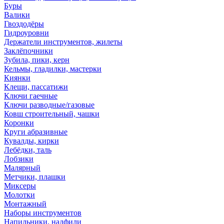
Буры
Валики
Гвоздодёры
Гидроуровни
Держатели инструментов, жилеты
Заклёпочники
Зубила, пики, керн
Кельмы, гладилки, мастерки
Киянки
Клещи, пассатижи
Ключи гаечные
Ключи разводные/газовые
Ковш строительный, чашки
Коронки
Круги абразивные
Кувалды, кирки
Лебёдки, таль
Лобзики
Малярный
Метчики, плашки
Миксеры
Молотки
Монтажный
Наборы инструментов
Напильники, надфили