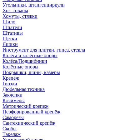
Угольники, штангенциркули
Хоз. товары
Хомуты, стяжки
Шило
Шпатели
Штативы
Щетки
Ящики
Инструмент для плитки, гипса, стекла
Колёса и колёсные опоры
Колёса/Подшибники
Колёсные опоры
Покрышки, шины, камеры
Крепёж
Гвозди
Дюбельная техника
Заклепки
Кляймеры
Метрический крепеж
Перфорированный крепёж
Саморезы
Сантехнический крепёж
Скобы
Такелаж
Химический анкер