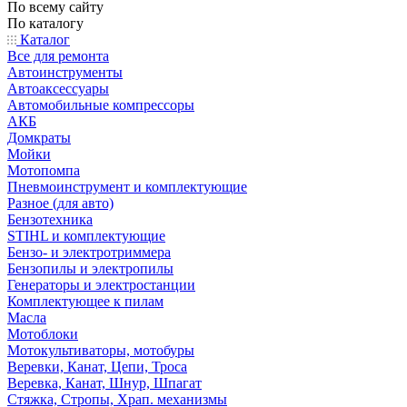
По всему сайту
По каталогу
Каталог
Все для ремонта
Автоинструменты
Автоаксессуары
Автомобильные компрессоры
АКБ
Домкраты
Мойки
Мотопомпа
Пневмоинструмент и комплектующие
Разное (для авто)
Бензотехника
STIHL и комплектующие
Бензо- и электротриммера
Бензопилы и электропилы
Генераторы и электростанции
Комплектующее к пилам
Масла
Мотоблоки
Мотокультиваторы, мотобуры
Веревки, Канат, Цепи, Троса
Веревка, Канат, Шнур, Шпагат
Стяжка, Стропы, Храп. механизмы