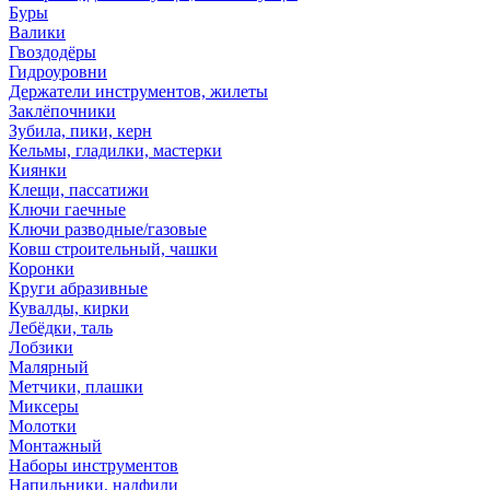
Буры
Валики
Гвоздодёры
Гидроуровни
Держатели инструментов, жилеты
Заклёпочники
Зубила, пики, керн
Кельмы, гладилки, мастерки
Киянки
Клещи, пассатижи
Ключи гаечные
Ключи разводные/газовые
Ковш строительный, чашки
Коронки
Круги абразивные
Кувалды, кирки
Лебёдки, таль
Лобзики
Малярный
Метчики, плашки
Миксеры
Молотки
Монтажный
Наборы инструментов
Напильники, надфили