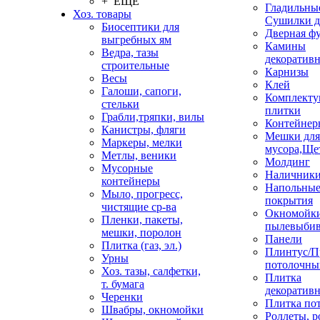
+ ЕЩЕ
Гладильные
Хоз. товары
Сушилки д
Биосептики для
Дверная ф
выгребных ям
Камины
Ведра, тазы
декоратив
строительные
Карнизы
Весы
Клей
Галоши, сапоги,
Комплекту
стельки
плитки
Грабли,тряпки, вилы
Контейнер
Канистры, фляги
Мешки для
Маркеры, мелки
мусора,Ще
Метлы, веники
Молдинг
Мусорные
Наличник
контейнеры
Напольны
Мыло, прогресс,
покрытия
чистящие ср-ва
Окномойки
Пленки, пакеты,
пылевыбив
мешки, поролон
Панели
Плитка (газ, эл.)
Плинтус/П
Урны
потолочны
Хоз. тазы, салфетки,
Плитка
т. бумага
декоративн
Черенки
Плитка по
Швабры, окномойки
Роллеты, 