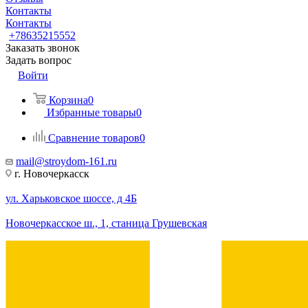
Контакты
Контакты
+78635215552
Заказать звонок
Задать вопрос
Войти
Корзина
0
Избранные товары
0
Сравнение товаров
0
mail@stroydom-161.ru
г. Новочеркасск
ул. Харьковское шоссе, д 4Б
Новочеркасское ш., 1, станица Грушевская