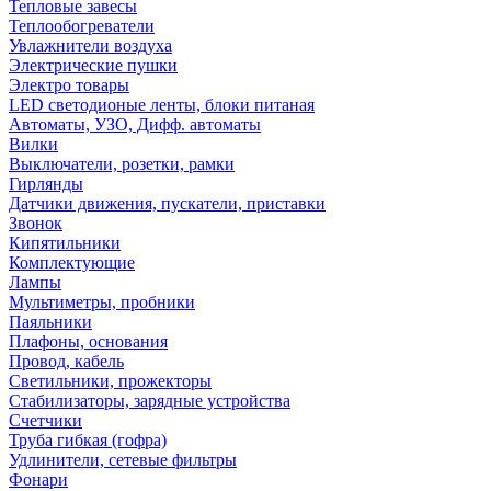
Тепловые завесы
Теплообогреватели
Увлажнители воздуха
Электрические пушки
Электро товары
LED светодионые ленты, блоки питаная
Автоматы, УЗО, Дифф. автоматы
Вилки
Выключатели, розетки, рамки
Гирлянды
Датчики движения, пускатели, приставки
Звонок
Кипятильники
Комплектующие
Лампы
Мультиметры, пробники
Паяльники
Плафоны, основания
Провод, кабель
Светильники, прожекторы
Стабилизаторы, зарядные устройства
Счетчики
Труба гибкая (гофра)
Удлинители, сетевые фильтры
Фонари