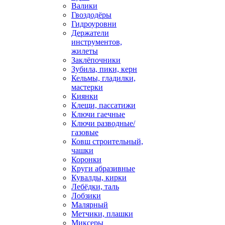
Валики
Гвоздодёры
Гидроуровни
Держатели
инструментов,
жилеты
Заклёпочники
Зубила, пики, керн
Кельмы, гладилки,
мастерки
Киянки
Клещи, пассатижи
Ключи гаечные
Ключи разводные/
газовые
Ковш строительный,
чашки
Коронки
Круги абразивные
Кувалды, кирки
Лебёдки, таль
Лобзики
Малярный
Метчики, плашки
Миксеры