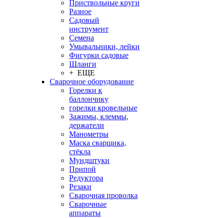
Приствольные круги
Разное
Садовый
инструмент
Семена
Умывальники, лейки
Фигурки садовые
Шланги
+ ЕЩЕ
Сварочное оборудование
Горелки к
баллончику
горелки кровельные
Зажимы, клеммы,
держатели
Манометры
Маска сварщика,
стёкла
Мундштуки
Припой
Редуктора
Резаки
Сварочная проволка
Сварочные
аппараты