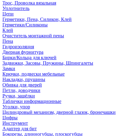
Трос, Проволка вязальная
Уплотнитель
Цепи
Герметики, Пена, Силикон, Клей
Герметики/Силиконы
Клей
Очиститель монтажной пены
Пена
Гидроизоляция
Дверная фурнитура
Бирки/Кольца для ключей
Задвижки, Засовы, Пружины, Шпингалеты
Замки
Крючки, подвески мебельные
Накладки, прушины
Обивка для дверей
Петли, доводчики
Ручки, защёлки
Таблички информационные
Уголки, упор
Цилиндровый механизм, дверной глазок, бронечашки
Цифры
Инструмент
Адаптер для бит
Бокорезы, длинногубцы, плоскогубцы