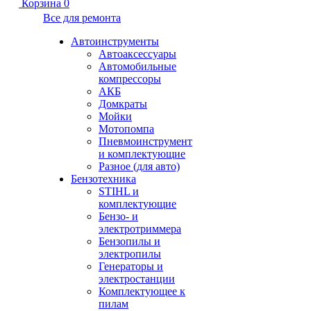
Корзина
0
Все для ремонта
Автоинструменты
Автоаксессуары
Автомобильные
компрессоры
АКБ
Домкраты
Мойки
Мотопомпа
Пневмоинструмент
и комплектующие
Разное (для авто)
Бензотехника
STIHL и
комплектующие
Бензо- и
электротриммера
Бензопилы и
электропилы
Генераторы и
электростанции
Комплектующее к
пилам