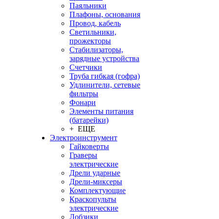
Паяльники
Плафоны, основания
Провод, кабель
Светильники,
прожекторы
Стабилизаторы,
зарядные устройства
Счетчики
Труба гибкая (гофра)
Удлинители, сетевые
фильтры
Фонари
Элементы питания
(батарейки)
+ ЕЩЕ
Электроинструмент
Гайковерты
Граверы
электрические
Дрели ударные
Дрели-миксеры
Комплектующие
Краскопульты
электрические
Лобзики