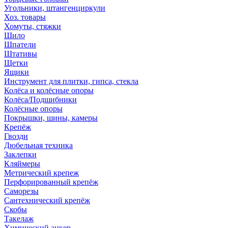
Угольники, штангенциркули
Хоз. товары
Хомуты, стяжки
Шило
Шпатели
Штативы
Щетки
Ящики
Инструмент для плитки, гипса, стекла
Колёса и колёсные опоры
Колёса/Подшибники
Колёсные опоры
Покрышки, шины, камеры
Крепёж
Гвозди
Дюбельная техника
Заклепки
Кляймеры
Метрический крепеж
Перфорированный крепёж
Саморезы
Сантехнический крепёж
Скобы
Такелаж
Химический анкер