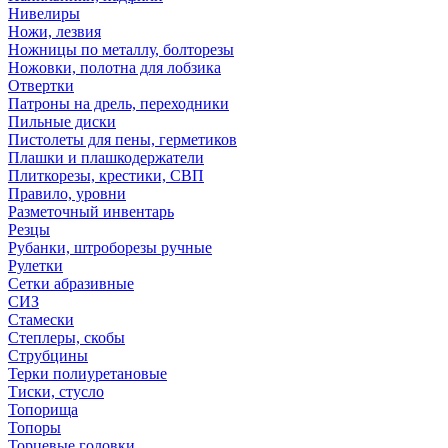
Нивелиры
Ножи, лезвия
Ножницы по металлу, болторезы
Ножовки, полотна для лобзика
Отвертки
Патроны на дрель, переходники
Пильные диски
Пистолеты для пены, герметиков
Плашки и плашкодержатели
Плиткорезы, крестики, СВП
Правило, уровни
Разметочный инвентарь
Резцы
Рубанки, штроборезы ручные
Рулетки
Сетки абразивные
СИЗ
Стамески
Степлеры, скобы
Струбцины
Терки полиуретановые
Тиски, стусло
Топорища
Топоры
Торцевые головки