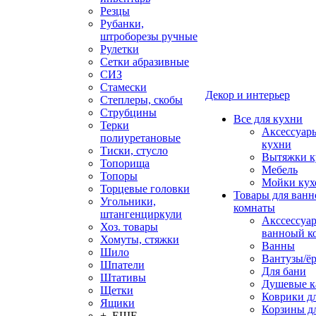
Резцы
Рубанки,
штроборезы ручные
Рулетки
Сетки абразивные
СИЗ
Стамески
Декор и интерьер
Степлеры, скобы
Струбцины
Все для кухни
Терки
Аксессуар
полиуретановые
кухни
Тиски, стусло
Вытяжки к
Топорища
Мебель
Топоры
Мойки кух
Торцевые головки
Товары для ванн
Угольники,
комнаты
штангенциркули
Акссессуа
Хоз. товары
ванноый к
Хомуты, стяжки
Ванны
Шило
Вантузы/ё
Шпатели
Для бани
Штативы
Душевые 
Щетки
Коврики д
Ящики
Корзины дл
+ ЕЩЕ