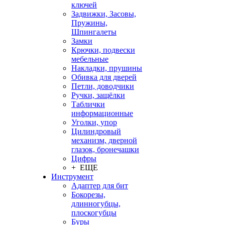
ключей
Задвижки, Засовы,
Пружины,
Шпингалеты
Замки
Крючки, подвески
мебельные
Накладки, прушины
Обивка для дверей
Петли, доводчики
Ручки, защёлки
Таблички
информационные
Уголки, упор
Цилиндровый
механизм, дверной
глазок, бронечашки
Цифры
+ ЕЩЕ
Инструмент
Адаптер для бит
Бокорезы,
длинногубцы,
плоскогубцы
Буры