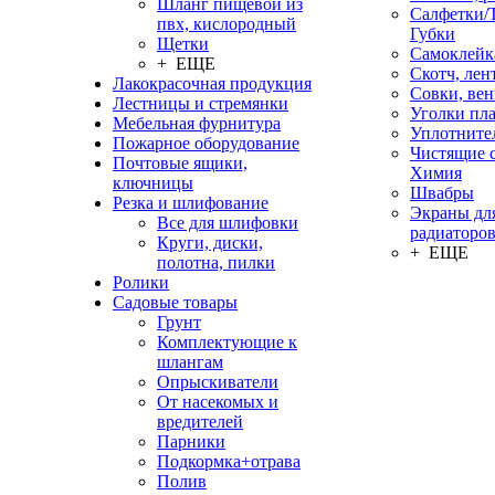
Шланг пищевой из
Салфетки/
пвх, кислородный
Губки
Щетки
Самоклейк
+ ЕЩЕ
Скотч, лен
Лакокрасочная продукция
Совки, ве
Лестницы и стремянки
Уголки пл
Мебельная фурнитура
Уплотните
Пожарное оборудование
Чистящие с
Почтовые ящики,
Химия
ключницы
Швабры
Резка и шлифование
Экраны дл
Все для шлифовки
радиаторо
Круги, диски,
+ ЕЩЕ
полотна, пилки
Ролики
Садовые товары
Грунт
Комплектующие к
шлангам
Опрыскиватели
От насекомых и
вредителей
Парники
Подкормка+отрава
Полив