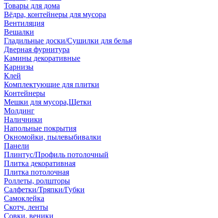
Товары для дома
Вёдра, контейнеры для мусора
Вентиляция
Вешалки
Гладильные доски/Сушилки для белья
Дверная фурнитура
Камины декоративные
Карнизы
Клей
Комплектующие для плитки
Контейнеры
Мешки для мусора,Щетки
Молдинг
Наличники
Напольные покрытия
Окномойки, пылевыбивалки
Панели
Плинтус/Профиль потолочный
Плитка декоративная
Плитка потолочная
Роллеты, ролшторы
Салфетки/Тряпки/Губки
Самоклейка
Скотч, ленты
Совки, веники