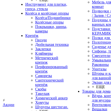
Мебель дл
Инструмент для плитки,
комнат
гипса, стекла
Подводки 
Колёса и колёсные опоры
/ Залив / С
Колёса/Подшибники
Поддоны д
Колёсные опоры
ванных ко
Покрышки, шины,
Подставки
камеры
КЕРАМИ
Крепёж
Полки для
Гвозди
Полотенце
Дюбельная техника
Сиденье дл
Заклепки
Сифоны, т
Кляймеры
Смесители
Метрический
Умывальни
крепеж
Раковины
Перфорированный
Унитазы
крепёж
Шторы и к
Саморезы
для ванной
Сантехнический
Экран для
крепёж
+ ЕЩЕ
Скобы
Товары для дома
Такелаж
Вёдра, ко
Химический анкер
для мусора
Хомуты
Акции
Вентиляци
Шурупы шестиган.
Вешалки