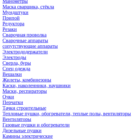
Манометры
Маска сварщика, стёкла
Мундштуки
Припой
Редуктора
Резаки
Сварочная проволка
Сварочные аппараты
сопутствующие аппараты
Электрододержатели
Электроды
Сверла, буры
Спец одежда
Вешалки
Жилеты, комбинезоны
Каски, наколенники, наушники
Маски, респираторы
Очки
Перчатки
Тачки строительные
Тепловые пушки, обогреватели, теплые полы, вентиляторы
Вентиляторы
Газовые пушки и обогреватели
Дизельные пушки
Камины электрические