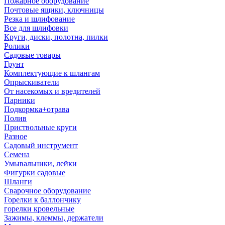
Пожарное оборудование
Почтовые ящики, ключницы
Резка и шлифование
Все для шлифовки
Круги, диски, полотна, пилки
Ролики
Садовые товары
Грунт
Комплектующие к шлангам
Опрыскиватели
От насекомых и вредителей
Парники
Подкормка+отрава
Полив
Приствольные круги
Разное
Садовый инструмент
Семена
Умывальники, лейки
Фигурки садовые
Шланги
Сварочное оборудование
Горелки к баллончику
горелки кровельные
Зажимы, клеммы, держатели