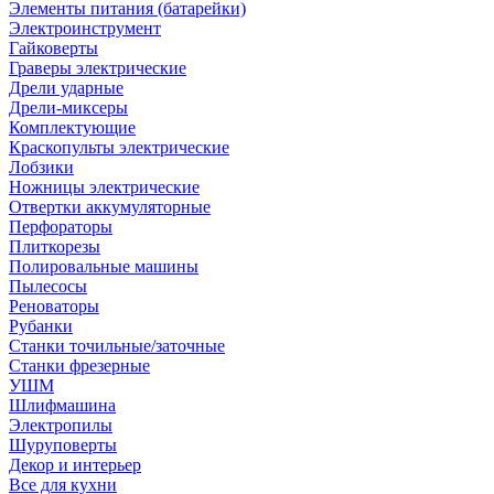
Элементы питания (батарейки)
Электроинструмент
Гайковерты
Граверы электрические
Дрели ударные
Дрели-миксеры
Комплектующие
Краскопульты электрические
Лобзики
Ножницы электрические
Отвертки аккумуляторные
Перфораторы
Плиткорезы
Полировальные машины
Пылесосы
Реноваторы
Рубанки
Станки точильные/заточные
Станки фрезерные
УШМ
Шлифмашина
Электропилы
Шуруповерты
Декор и интерьер
Все для кухни