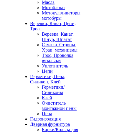
Масла
Мотоблоки
Мотокультиваторы,
мотобуры
Веревки, Канат, Цепи,
Троса
Веревка, Канат,
Шнур, Шпагат
Стяжка, Стропы,
Храп. механизмы
Трос, Проволка
вязальная
Уплотнитель
Цепи
Герметики, Пена,
Силикон, Клей
Герметики/
Силиконы
Клей
Очиститель
монтажной пены
Пена
Гидроизоляция
Дверная фурнитура
Бирки/Кольца для