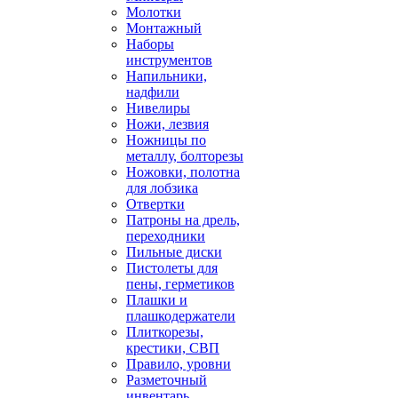
Молотки
Монтажный
Наборы
инструментов
Напильники,
надфили
Нивелиры
Ножи, лезвия
Ножницы по
металлу, болторезы
Ножовки, полотна
для лобзика
Отвертки
Патроны на дрель,
переходники
Пильные диски
Пистолеты для
пены, герметиков
Плашки и
плашкодержатели
Плиткорезы,
крестики, СВП
Правило, уровни
Разметочный
инвентарь