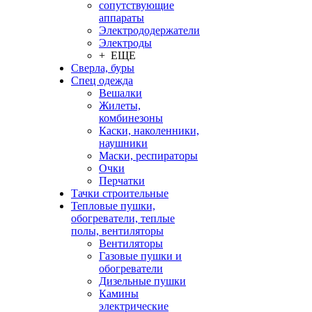
сопутствующие
аппараты
Электрододержатели
Электроды
+ ЕЩЕ
Сверла, буры
Спец одежда
Вешалки
Жилеты,
комбинезоны
Каски, наколенники,
наушники
Маски, респираторы
Очки
Перчатки
Тачки строительные
Тепловые пушки,
обогреватели, теплые
полы, вентиляторы
Вентиляторы
Газовые пушки и
обогреватели
Дизельные пушки
Камины
электрические