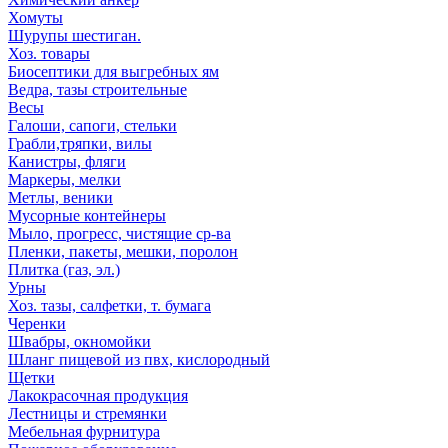
Хомуты
Шурупы шестиган.
Хоз. товары
Биосептики для выгребных ям
Ведра, тазы строительные
Весы
Галоши, сапоги, стельки
Грабли,тряпки, вилы
Канистры, фляги
Маркеры, мелки
Метлы, веники
Мусорные контейнеры
Мыло, прогресс, чистящие ср-ва
Пленки, пакеты, мешки, поролон
Плитка (газ, эл.)
Урны
Хоз. тазы, салфетки, т. бумага
Черенки
Швабры, окномойки
Шланг пищевой из пвх, кислородный
Щетки
Лакокрасочная продукция
Лестницы и стремянки
Мебельная фурнитура