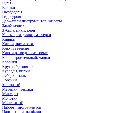
Буры
Валики
Гвоздодёры
Гидроуровни
Держатели инструментов, жилеты
Заклёпочники
Зубила, пики, керн
Кельмы, гладилки, мастерки
Киянки
Клещи, пассатижи
Ключи гаечные
Ключи разводные/газовые
Ковш строительный, чашки
Коронки
Круги абразивные
Кувалды, кирки
Лебёдки, таль
Лобзики
Малярный
Метчики, плашки
Миксеры
Молотки
Монтажный
Наборы инструментов
Напильники, надфили