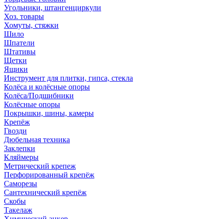
Угольники, штангенциркули
Хоз. товары
Хомуты, стяжки
Шило
Шпатели
Штативы
Щетки
Ящики
Инструмент для плитки, гипса, стекла
Колёса и колёсные опоры
Колёса/Подшибники
Колёсные опоры
Покрышки, шины, камеры
Крепёж
Гвозди
Дюбельная техника
Заклепки
Кляймеры
Метрический крепеж
Перфорированный крепёж
Саморезы
Сантехнический крепёж
Скобы
Такелаж
Химический анкер