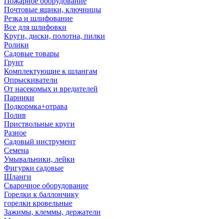
Пожарное оборудование
Почтовые ящики, ключницы
Резка и шлифование
Все для шлифовки
Круги, диски, полотна, пилки
Ролики
Садовые товары
Грунт
Комплектующие к шлангам
Опрыскиватели
От насекомых и вредителей
Парники
Подкормка+отрава
Полив
Приствольные круги
Разное
Садовый инструмент
Семена
Умывальники, лейки
Фигурки садовые
Шланги
Сварочное оборудование
Горелки к баллончику
горелки кровельные
Зажимы, клеммы, держатели