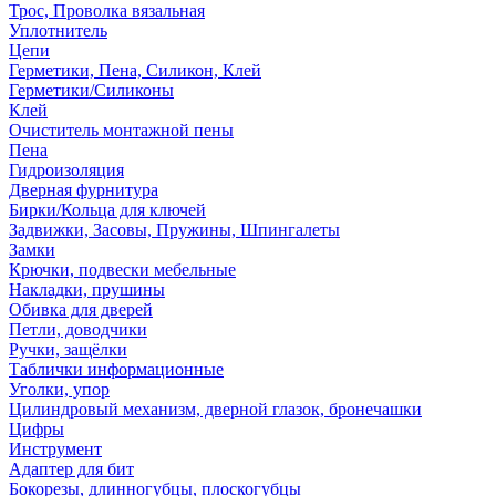
Трос, Проволка вязальная
Уплотнитель
Цепи
Герметики, Пена, Силикон, Клей
Герметики/Силиконы
Клей
Очиститель монтажной пены
Пена
Гидроизоляция
Дверная фурнитура
Бирки/Кольца для ключей
Задвижки, Засовы, Пружины, Шпингалеты
Замки
Крючки, подвески мебельные
Накладки, прушины
Обивка для дверей
Петли, доводчики
Ручки, защёлки
Таблички информационные
Уголки, упор
Цилиндровый механизм, дверной глазок, бронечашки
Цифры
Инструмент
Адаптер для бит
Бокорезы, длинногубцы, плоскогубцы