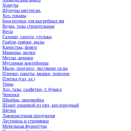
Хомуты
Шурупы шестиган.
Хоз. товары
Биосептики для выгребных ям
Ведра, тазы строительные
Весы
Галоши, сапоги, стельки
Грабли,тряпки, вилы
Канистры, фляги
Маркеры, мелки
Метлы, веники
Мусорные контейнеры
Мыло, прогресс, чистящие ср-ва
Пленки, пакеты, мешки, поролон
Плитка (газ, эл.)
Урны
Хоз. тазы, салфетки, т. бумага
Черенки
Швабры, окномойки
Шланг пищевой из пвх, кислородный
Щетки
Лакокрасочная продукция
Лестницы и стремянки
Мебельная фурнитура