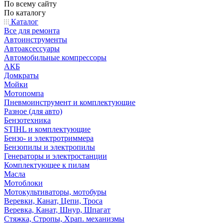
По всему сайту
По каталогу
Каталог
Все для ремонта
Автоинструменты
Автоаксессуары
Автомобильные компрессоры
АКБ
Домкраты
Мойки
Мотопомпа
Пневмоинструмент и комплектующие
Разное (для авто)
Бензотехника
STIHL и комплектующие
Бензо- и электротриммера
Бензопилы и электропилы
Генераторы и электростанции
Комплектующее к пилам
Масла
Мотоблоки
Мотокультиваторы, мотобуры
Веревки, Канат, Цепи, Троса
Веревка, Канат, Шнур, Шпагат
Стяжка, Стропы, Храп. механизмы