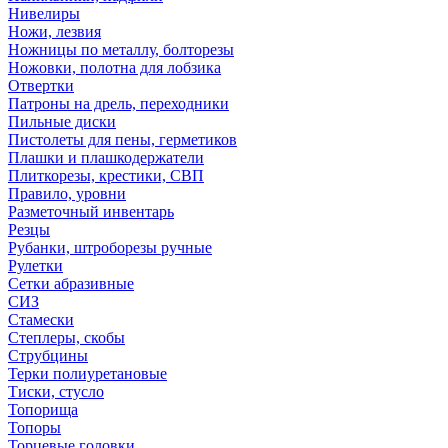
Нивелиры
Ножи, лезвия
Ножницы по металлу, болторезы
Ножовки, полотна для лобзика
Отвертки
Патроны на дрель, переходники
Пильные диски
Пистолеты для пены, герметиков
Плашки и плашкодержатели
Плиткорезы, крестики, СВП
Правило, уровни
Разметочный инвентарь
Резцы
Рубанки, штроборезы ручные
Рулетки
Сетки абразивные
СИЗ
Стамески
Степлеры, скобы
Струбцины
Терки полиуретановые
Тиски, стусло
Топорища
Топоры
Торцевые головки