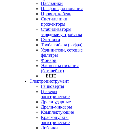
Паяльники
Плафоны, основания
Провод, кабель
Светильники,
прожекторы
Стабилизаторы,
зарядные устройства
Счетчики
Труба гибкая (гофра)
Удлинители, сетевые
фильтры
Фонари
Элементы питания
(батарейки)
+ ЕЩЕ
Электроинструмент
Гайковерты
Граверы
электрические
Дрели ударные
Дрели-миксеры
Комплектующие
Краскопульты
электрические
Лобзики