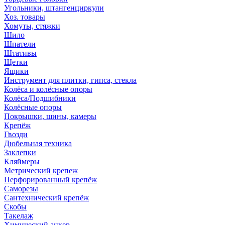
Угольники, штангенциркули
Хоз. товары
Хомуты, стяжки
Шило
Шпатели
Штативы
Щетки
Ящики
Инструмент для плитки, гипса, стекла
Колёса и колёсные опоры
Колёса/Подшибники
Колёсные опоры
Покрышки, шины, камеры
Крепёж
Гвозди
Дюбельная техника
Заклепки
Кляймеры
Метрический крепеж
Перфорированный крепёж
Саморезы
Сантехнический крепёж
Скобы
Такелаж
Химический анкер