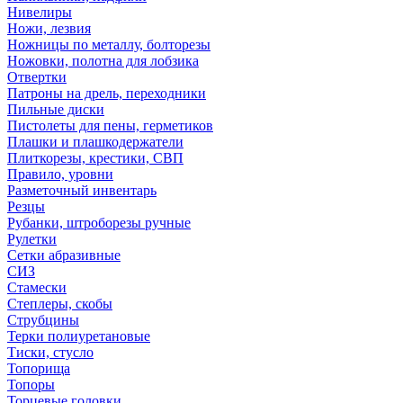
Нивелиры
Ножи, лезвия
Ножницы по металлу, болторезы
Ножовки, полотна для лобзика
Отвертки
Патроны на дрель, переходники
Пильные диски
Пистолеты для пены, герметиков
Плашки и плашкодержатели
Плиткорезы, крестики, СВП
Правило, уровни
Разметочный инвентарь
Резцы
Рубанки, штроборезы ручные
Рулетки
Сетки абразивные
СИЗ
Стамески
Степлеры, скобы
Струбцины
Терки полиуретановые
Тиски, стусло
Топорища
Топоры
Торцевые головки