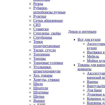
Резцы
Рубанки,
штроборезы ручные
Рулетки
Сетки абразивные
СИЗ
Стамески
Декор и интерьер
Степлеры, скобы
Струбцины
Все для кухни
Терки
Аксессуар
полиуретановые
кухни
Тиски, стусло
Вытяжки к
Топорища
Мебель
Топоры
Мойки кух
Торцевые головки
Товары для ванн
Угольники,
комнаты
штангенциркули
Акссессуа
Хоз. товары
ванноый к
Хомуты, стяжки
Ванны
Шило
Вантузы/ё
Шпатели
Для бани
Штативы
Душевые 
Щетки
Коврики д
Ящики
Корзины дл
+ ЕЩЕ