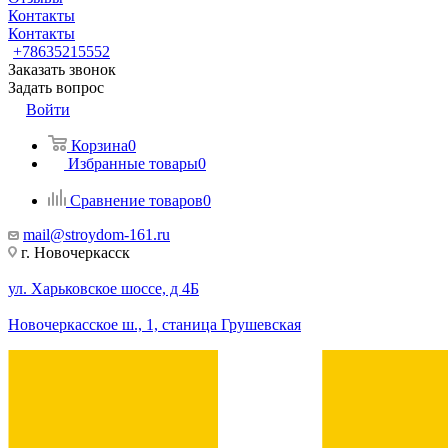
Контакты
Контакты
+78635215552
Заказать звонок
Задать вопрос
Войти
Корзина
0
Избранные товары
0
Сравнение товаров
0
mail@stroydom-161.ru
г. Новочеркасск
ул. Харьковское шоссе, д 4Б
Новочеркасское ш., 1, станица Грушевская