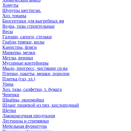
Хомуты
Шурупы шестиган.
Хоз. товары
Биосептики для выгребных ям
Ведра, тазы строительные
Весы
Галоши, сапоги, стельки
Грабли,тряпки, вилы
Канистры, фляги
Маркеры, мелки
Метлы, веники
Мусорные контейнеры
Мыло, прогресс, чистящие ср-ва
Пленки, пакеты, мешки, поролон
Плитка (газ, эл.)
Урны
Хоз. тазы, салфетки, т. бумага
Черенки
Швабры, окномойки
Шланг пищевой из пвх, кислородный
Щетки
Лакокрасочная продукция
Лестницы и стремянки
Мебельная фурнитура