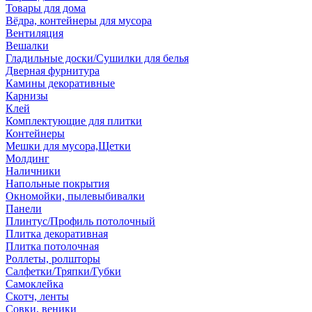
Товары для дома
Вёдра, контейнеры для мусора
Вентиляция
Вешалки
Гладильные доски/Сушилки для белья
Дверная фурнитура
Камины декоративные
Карнизы
Клей
Комплектующие для плитки
Контейнеры
Мешки для мусора,Щетки
Молдинг
Наличники
Напольные покрытия
Окномойки, пылевыбивалки
Панели
Плинтус/Профиль потолочный
Плитка декоративная
Плитка потолочная
Роллеты, ролшторы
Салфетки/Тряпки/Губки
Самоклейка
Скотч, ленты
Совки, веники