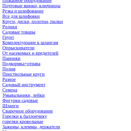
Пожарное оборудование
Почтовые ящики, ключницы
Резка и шлифование
Все для шлифовки
Круги, диски, полотна, пилки
Ролики
Садовые товары
Грунт
Комплектующие к шлангам
Опрыскиватели
От насекомых и вредителей
Парники
Подкормка+отрава
Полив
Приствольные круги
Разное
Садовый инструмент
Семена
Умывальники, лейки
Фигурки садовые
Шланги
Сварочное оборудование
Горелки к баллончику
горелки кровельные
Зажимы, клеммы, держатели