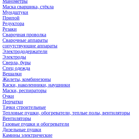
Манометры
Маска сварщика, стёкла
Мундштуки
Припой
Редуктора
Резаки
Сварочная проволка
Сварочные аппараты
сопутствующие аппараты
Электрододержатели
Электроды
Сверла, буры
Спец одежда
Вешалки
Жилеты, комбинезоны
Каски, наколенники, наушники
Маски, респираторы
Очки
Перчатки
Тачки строительные
Тепловые пушки, обогреватели, теплые полы, вентиляторы
Вентиляторы
Газовые пушки и обогреватели
Дизельные пушки
Камины электрические