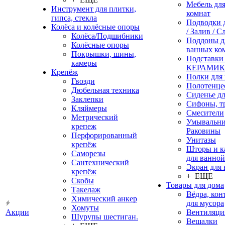
Мебель дл
Инструмент для плитки,
комнат
гипса, стекла
Подводки 
Колёса и колёсные опоры
/ Залив / С
Колёса/Подшибники
Поддоны д
Колёсные опоры
ванных ко
Покрышки, шины,
Подставки
камеры
КЕРАМИ
Крепёж
Полки для
Гвозди
Полотенце
Дюбельная техника
Сиденье дл
Заклепки
Сифоны, т
Кляймеры
Смесители
Метрический
Умывальни
крепеж
Раковины
Перфорированный
Унитазы
крепёж
Шторы и к
Саморезы
для ванной
Сантехнический
Экран для
крепёж
+ ЕЩЕ
Скобы
Товары для дома
Такелаж
Вёдра, ко
Химический анкер
для мусора
Хомуты
Акции
Вентиляци
Шурупы шестиган.
Вешалки