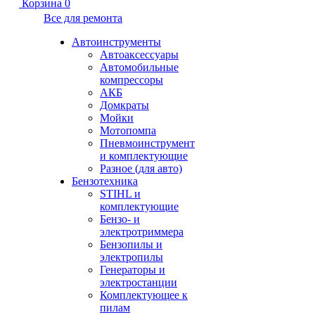
Корзина
0
Все для ремонта
Автоинструменты
Автоаксессуары
Автомобильные
компрессоры
АКБ
Домкраты
Мойки
Мотопомпа
Пневмоинструмент
и комплектующие
Разное (для авто)
Бензотехника
STIHL и
комплектующие
Бензо- и
электротриммера
Бензопилы и
электропилы
Генераторы и
электростанции
Комплектующее к
пилам