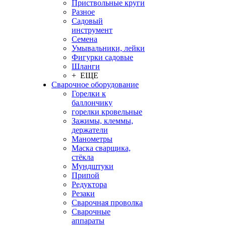
Приствольные круги
Разное
Садовый
инструмент
Семена
Умывальники, лейки
Фигурки садовые
Шланги
+ ЕЩЕ
Сварочное оборудование
Горелки к
баллончику
горелки кровельные
Зажимы, клеммы,
держатели
Манометры
Маска сварщика,
стёкла
Мундштуки
Припой
Редуктора
Резаки
Сварочная проволка
Сварочные
аппараты