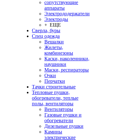
сопутствующие
аппараты
Электрододержатели
Электроды
+ ЕЩЕ
Сверла, буры
Спец одежда
Вешалки
Жилеты,
комбинезоны
Каски, наколенники,
наушники
Маски, респираторы
Очки
Перчатки
Тачки строительные
Тепловые пушки,
обогреватели, теплые
полы, вентиляторы
Вентиляторы
Газовые пушки и
обогреватели
Дизельные пушки
Камины
электрические