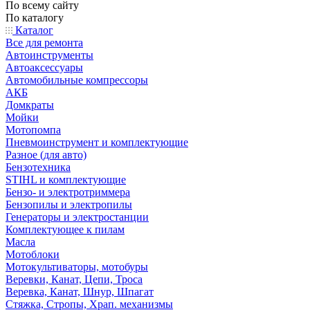
По всему сайту
По каталогу
Каталог
Все для ремонта
Автоинструменты
Автоаксессуары
Автомобильные компрессоры
АКБ
Домкраты
Мойки
Мотопомпа
Пневмоинструмент и комплектующие
Разное (для авто)
Бензотехника
STIHL и комплектующие
Бензо- и электротриммера
Бензопилы и электропилы
Генераторы и электростанции
Комплектующее к пилам
Масла
Мотоблоки
Мотокультиваторы, мотобуры
Веревки, Канат, Цепи, Троса
Веревка, Канат, Шнур, Шпагат
Стяжка, Стропы, Храп. механизмы