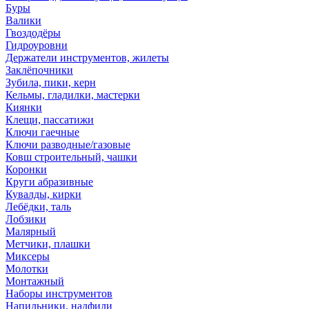
Буры
Валики
Гвоздодёры
Гидроуровни
Держатели инструментов, жилеты
Заклёпочники
Зубила, пики, керн
Кельмы, гладилки, мастерки
Киянки
Клещи, пассатижи
Ключи гаечные
Ключи разводные/газовые
Ковш строительный, чашки
Коронки
Круги абразивные
Кувалды, кирки
Лебёдки, таль
Лобзики
Малярный
Метчики, плашки
Миксеры
Молотки
Монтажный
Наборы инструментов
Напильники, надфили