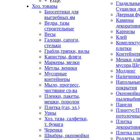
+ ЕЩЕ
Гладильные
Хоз. товары
Сушилки д
Биосептики для
Дверная ф
выгребных ям
Камины
Ведра, тазы
декоратив
строительные
Карнизы
Весы
Клей
Галоши, сапоги,
Комплекту
стельки
плитки
Грабли,тряпки, вилы
Контейнер
Канистры, фляги
Мешки для
Маркеры, мелки
мусора,Ще
Метлы, веники
Молдинг
Мусорные
Наличник
контейнеры
Напольны
Мыло, прогресс,
покрытия
чистящие ср-ва
Окномойки
Пленки, пакеты,
пылевыбив
мешки, поролон
Панели
Плитка (газ, эл.)
Плинтус/П
Урны
потолочны
Хоз. тазы, салфетки,
Плитка
т. бумага
декоративн
Черенки
Плитка по
Швабры, окномойки
Роллеты, 