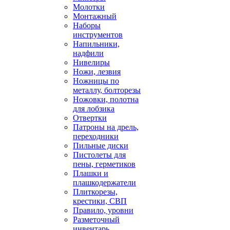
Молотки
Монтажный
Наборы
инструментов
Напильники,
надфили
Нивелиры
Ножи, лезвия
Ножницы по
металлу, болторезы
Ножовки, полотна
для лобзика
Отвертки
Патроны на дрель,
переходники
Пильные диски
Пистолеты для
пены, герметиков
Плашки и
плашкодержатели
Плиткорезы,
крестики, СВП
Правило, уровни
Разметочный
инвентарь