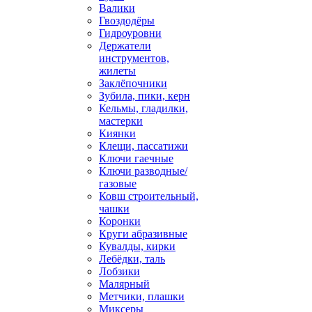
Валики
Гвоздодёры
Гидроуровни
Держатели
инструментов,
жилеты
Заклёпочники
Зубила, пики, керн
Кельмы, гладилки,
мастерки
Киянки
Клещи, пассатижи
Ключи гаечные
Ключи разводные/
газовые
Ковш строительный,
чашки
Коронки
Круги абразивные
Кувалды, кирки
Лебёдки, таль
Лобзики
Малярный
Метчики, плашки
Миксеры