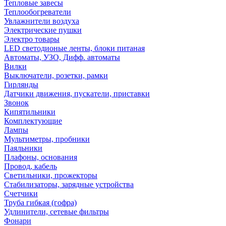
Тепловые завесы
Теплообогреватели
Увлажнители воздуха
Электрические пушки
Электро товары
LED светодионые ленты, блоки питаная
Автоматы, УЗО, Дифф. автоматы
Вилки
Выключатели, розетки, рамки
Гирлянды
Датчики движения, пускатели, приставки
Звонок
Кипятильники
Комплектующие
Лампы
Мультиметры, пробники
Паяльники
Плафоны, основания
Провод, кабель
Светильники, прожекторы
Стабилизаторы, зарядные устройства
Счетчики
Труба гибкая (гофра)
Удлинители, сетевые фильтры
Фонари