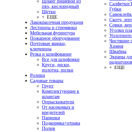
Шланг пищевой из
Салфетки/
пвх, кислородный
Губки
Щетки
Самоклейк
+ ЕЩЕ
Скотч, лен
Лакокрасочная продукция
Совки, ве
Лестницы и стремянки
Уголки пл
Мебельная фурнитура
Уплотните
Пожарное оборудование
Чистящие с
Почтовые ящики,
Химия
ключницы
Швабры
Резка и шлифование
Экраны дл
Все для шлифовки
радиаторо
Круги, диски,
+ ЕЩЕ
полотна, пилки
Ролики
Садовые товары
Грунт
Комплектующие к
шлангам
Опрыскиватели
От насекомых и
вредителей
Парники
Подкормка+отрава
Полив