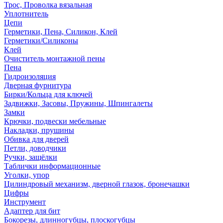
Трос, Проволка вязальная
Уплотнитель
Цепи
Герметики, Пена, Силикон, Клей
Герметики/Силиконы
Клей
Очиститель монтажной пены
Пена
Гидроизоляция
Дверная фурнитура
Бирки/Кольца для ключей
Задвижки, Засовы, Пружины, Шпингалеты
Замки
Крючки, подвески мебельные
Накладки, прушины
Обивка для дверей
Петли, доводчики
Ручки, защёлки
Таблички информационные
Уголки, упор
Цилиндровый механизм, дверной глазок, бронечашки
Цифры
Инструмент
Адаптер для бит
Бокорезы, длинногубцы, плоскогубцы