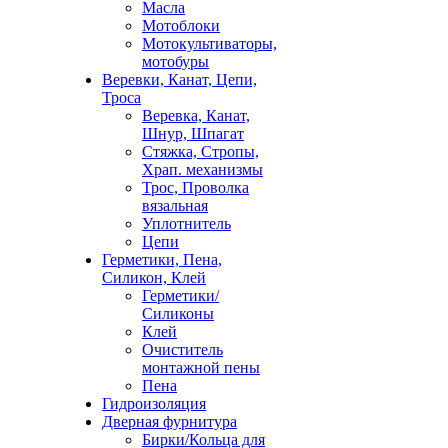
Масла
Мотоблоки
Мотокультиваторы,
мотобуры
Веревки, Канат, Цепи,
Троса
Веревка, Канат,
Шнур, Шпагат
Стяжка, Стропы,
Храп. механизмы
Трос, Проволка
вязальная
Уплотнитель
Цепи
Герметики, Пена,
Силикон, Клей
Герметики/
Силиконы
Клей
Очиститель
монтажной пены
Пена
Гидроизоляция
Дверная фурнитура
Бирки/Кольца для