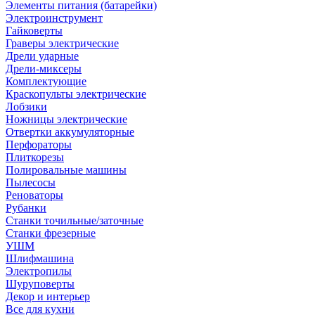
Элементы питания (батарейки)
Электроинструмент
Гайковерты
Граверы электрические
Дрели ударные
Дрели-миксеры
Комплектующие
Краскопульты электрические
Лобзики
Ножницы электрические
Отвертки аккумуляторные
Перфораторы
Плиткорезы
Полировальные машины
Пылесосы
Реноваторы
Рубанки
Станки точильные/заточные
Станки фрезерные
УШМ
Шлифмашина
Электропилы
Шуруповерты
Декор и интерьер
Все для кухни