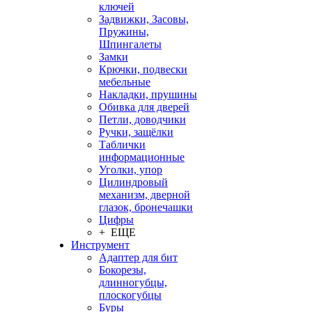
ключей
Задвижки, Засовы,
Пружины,
Шпингалеты
Замки
Крючки, подвески
мебельные
Накладки, прушины
Обивка для дверей
Петли, доводчики
Ручки, защёлки
Таблички
информационные
Уголки, упор
Цилиндровый
механизм, дверной
глазок, бронечашки
Цифры
+ ЕЩЕ
Инструмент
Адаптер для бит
Бокорезы,
длинногубцы,
плоскогубцы
Буры