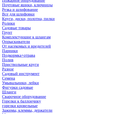
Пожарное оборудование
Почтовые ящики, ключницы
Резка и шлифование
Все для шлифовки
Круги, диски, полотна, пилки
Ролики
Садовые товары
Грунт
Комплектующие к шлангам
Опрыскиватели
От насекомых и вредителей
Парники
Подкормка+отрава
Полив
Приствольные круги
Разное
Садовый инструмент
Семена
Умывальники, лейки
Фигурки садовые
Шланги
Сварочное оборудование
Горелки к баллончику
горелки кровельные
Зажимы, клеммы, держатели