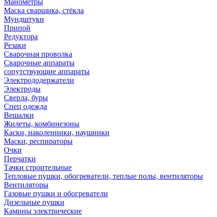
Манометры
Маска сварщика, стёкла
Мундштуки
Припой
Редуктора
Резаки
Сварочная проволка
Сварочные аппараты
сопутствующие аппараты
Электрододержатели
Электроды
Сверла, буры
Спец одежда
Вешалки
Жилеты, комбинезоны
Каски, наколенники, наушники
Маски, респираторы
Очки
Перчатки
Тачки строительные
Тепловые пушки, обогреватели, теплые полы, вентиляторы
Вентиляторы
Газовые пушки и обогреватели
Дизельные пушки
Камины электрические