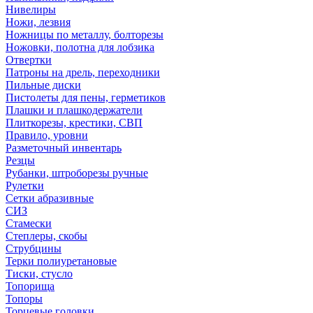
Нивелиры
Ножи, лезвия
Ножницы по металлу, болторезы
Ножовки, полотна для лобзика
Отвертки
Патроны на дрель, переходники
Пильные диски
Пистолеты для пены, герметиков
Плашки и плашкодержатели
Плиткорезы, крестики, СВП
Правило, уровни
Разметочный инвентарь
Резцы
Рубанки, штроборезы ручные
Рулетки
Сетки абразивные
СИЗ
Стамески
Степлеры, скобы
Струбцины
Терки полиуретановые
Тиски, стусло
Топорища
Топоры
Торцевые головки