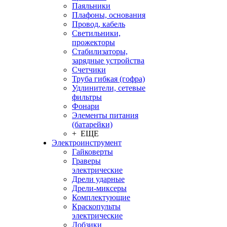
Паяльники
Плафоны, основания
Провод, кабель
Светильники,
прожекторы
Стабилизаторы,
зарядные устройства
Счетчики
Труба гибкая (гофра)
Удлинители, сетевые
фильтры
Фонари
Элементы питания
(батарейки)
+ ЕЩЕ
Электроинструмент
Гайковерты
Граверы
электрические
Дрели ударные
Дрели-миксеры
Комплектующие
Краскопульты
электрические
Лобзики