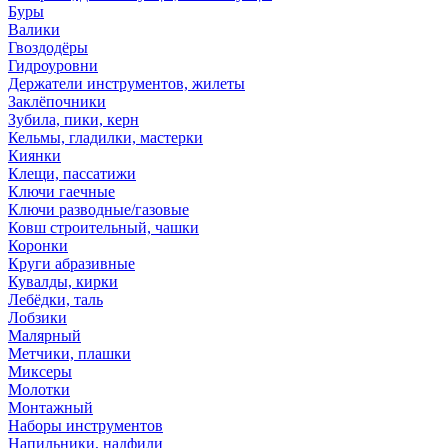
Буры
Валики
Гвоздодёры
Гидроуровни
Держатели инструментов, жилеты
Заклёпочники
Зубила, пики, керн
Кельмы, гладилки, мастерки
Киянки
Клещи, пассатижи
Ключи гаечные
Ключи разводные/газовые
Ковш строительный, чашки
Коронки
Круги абразивные
Кувалды, кирки
Лебёдки, таль
Лобзики
Малярный
Метчики, плашки
Миксеры
Молотки
Монтажный
Наборы инструментов
Напильники, надфили