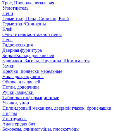
Трос, Проволка вязальная
Уплотнитель
Цепи
Герметики, Пена, Силикон, Клей
Герметики/Силиконы
Клей
Очиститель монтажной пены
Пена
Гидроизоляция
Дверная фурнитура
Бирки/Кольца для ключей
Задвижки, Засовы, Пружины, Шпингалеты
Замки
Крючки, подвески мебельные
Накладки, прушины
Обивка для дверей
Петли, доводчики
Ручки, защёлки
Таблички информационные
Уголки, упор
Цилиндровый механизм, дверной глазок, бронечашки
Цифры
Инструмент
Адаптер для бит
Бокорезы, длинногубцы, плоскогубцы