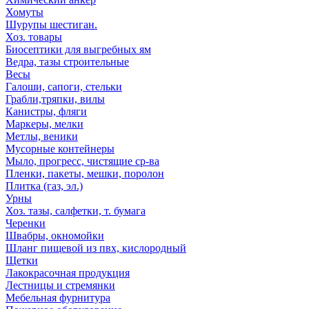
Хомуты
Шурупы шестиган.
Хоз. товары
Биосептики для выгребных ям
Ведра, тазы строительные
Весы
Галоши, сапоги, стельки
Грабли,тряпки, вилы
Канистры, фляги
Маркеры, мелки
Метлы, веники
Мусорные контейнеры
Мыло, прогресс, чистящие ср-ва
Пленки, пакеты, мешки, поролон
Плитка (газ, эл.)
Урны
Хоз. тазы, салфетки, т. бумага
Черенки
Швабры, окномойки
Шланг пищевой из пвх, кислородный
Щетки
Лакокрасочная продукция
Лестницы и стремянки
Мебельная фурнитура