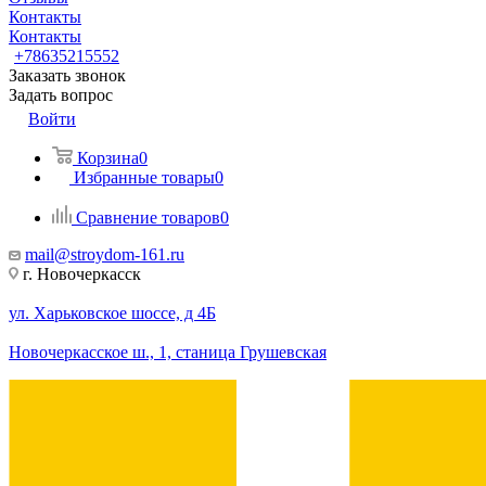
Контакты
Контакты
+78635215552
Заказать звонок
Задать вопрос
Войти
Корзина
0
Избранные товары
0
Сравнение товаров
0
mail@stroydom-161.ru
г. Новочеркасск
ул. Харьковское шоссе, д 4Б
Новочеркасское ш., 1, станица Грушевская