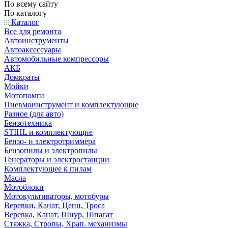
По всему сайту
По каталогу
Каталог
Все для ремонта
Автоинструменты
Автоаксессуары
Автомобильные компрессоры
АКБ
Домкраты
Мойки
Мотопомпа
Пневмоинструмент и комплектующие
Разное (для авто)
Бензотехника
STIHL и комплектующие
Бензо- и электротриммера
Бензопилы и электропилы
Генераторы и электростанции
Комплектующее к пилам
Масла
Мотоблоки
Мотокультиваторы, мотобуры
Веревки, Канат, Цепи, Троса
Веревка, Канат, Шнур, Шпагат
Стяжка, Стропы, Храп. механизмы