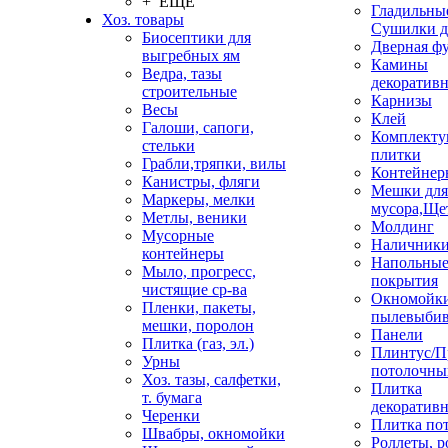
+ ЕЩЕ
Гладильные
Хоз. товары
Сушилки д
Биосептики для
Дверная ф
выгребных ям
Камины
Ведра, тазы
декоратив
строительные
Карнизы
Весы
Клей
Галоши, сапоги,
Комплекту
стельки
плитки
Грабли,тряпки, вилы
Контейнер
Канистры, фляги
Мешки для
Маркеры, мелки
мусора,Ще
Метлы, веники
Молдинг
Мусорные
Наличник
контейнеры
Напольны
Мыло, прогресс,
покрытия
чистящие ср-ва
Окномойки
Пленки, пакеты,
пылевыбив
мешки, поролон
Панели
Плитка (газ, эл.)
Плинтус/П
Урны
потолочны
Хоз. тазы, салфетки,
Плитка
т. бумага
декоративн
Черенки
Плитка по
Швабры, окномойки
Роллеты, 