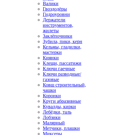
Валики
Гвоздодёры
Гидроуровни
Держатели
инструментов,
жилеты
Заклёпочники
Зубила, пики, керн
Кельмы, гладилки,
мастерки
Киянки
Клещи, пассатижи
Ключи гаечные
Ключи разводные/
газовые
Ковш строительный,
чашки
Коронки
Круги абразивные
Кувалды, кирки
Лебёдки, таль
Лобзики
Малярный
Метчики, плашки
Миксеры