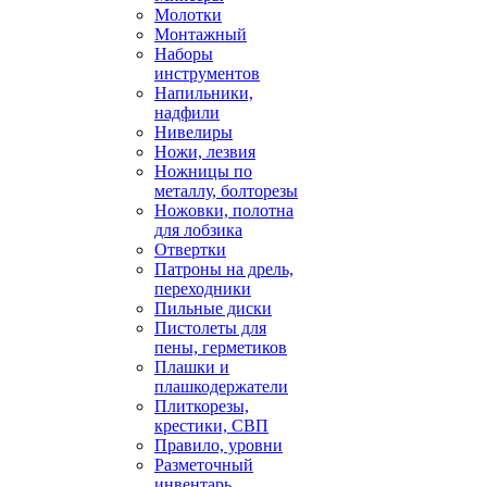
Молотки
Монтажный
Наборы
инструментов
Напильники,
надфили
Нивелиры
Ножи, лезвия
Ножницы по
металлу, болторезы
Ножовки, полотна
для лобзика
Отвертки
Патроны на дрель,
переходники
Пильные диски
Пистолеты для
пены, герметиков
Плашки и
плашкодержатели
Плиткорезы,
крестики, СВП
Правило, уровни
Разметочный
инвентарь