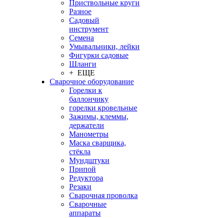
Приствольные круги
Разное
Садовый
инструмент
Семена
Умывальники, лейки
Фигурки садовые
Шланги
+ ЕЩЕ
Сварочное оборудование
Горелки к
баллончику
горелки кровельные
Зажимы, клеммы,
держатели
Манометры
Маска сварщика,
стёкла
Мундштуки
Припой
Редуктора
Резаки
Сварочная проволка
Сварочные
аппараты