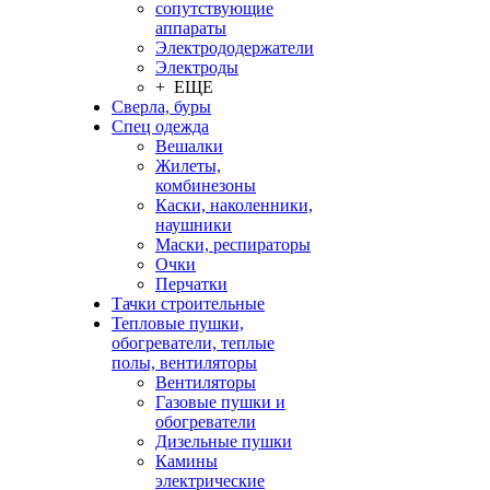
сопутствующие
аппараты
Электрододержатели
Электроды
+ ЕЩЕ
Сверла, буры
Спец одежда
Вешалки
Жилеты,
комбинезоны
Каски, наколенники,
наушники
Маски, респираторы
Очки
Перчатки
Тачки строительные
Тепловые пушки,
обогреватели, теплые
полы, вентиляторы
Вентиляторы
Газовые пушки и
обогреватели
Дизельные пушки
Камины
электрические