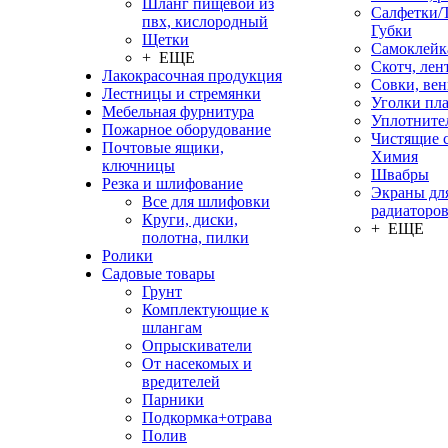
Шланг пищевой из
Салфетки/
пвх, кислородный
Губки
Щетки
Самоклейк
+ ЕЩЕ
Скотч, лен
Лакокрасочная продукция
Совки, ве
Лестницы и стремянки
Уголки пл
Мебельная фурнитура
Уплотните
Пожарное оборудование
Чистящие с
Почтовые ящики,
Химия
ключницы
Швабры
Резка и шлифование
Экраны дл
Все для шлифовки
радиаторо
Круги, диски,
+ ЕЩЕ
полотна, пилки
Ролики
Садовые товары
Грунт
Комплектующие к
шлангам
Опрыскиватели
От насекомых и
вредителей
Парники
Подкормка+отрава
Полив