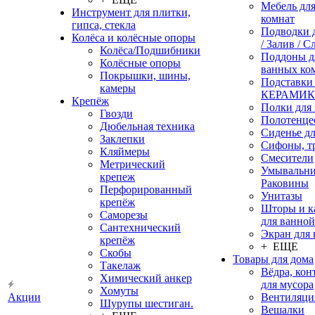
Мебель дл
Инструмент для плитки,
комнат
гипса, стекла
Подводки 
Колёса и колёсные опоры
/ Залив / С
Колёса/Подшибники
Поддоны д
Колёсные опоры
ванных ко
Покрышки, шины,
Подставки
камеры
КЕРАМИ
Крепёж
Полки для
Гвозди
Полотенце
Дюбельная техника
Сиденье дл
Заклепки
Сифоны, т
Кляймеры
Смесители
Метрический
Умывальни
крепеж
Раковины
Перфорированный
Унитазы
крепёж
Шторы и к
Саморезы
для ванной
Сантехнический
Экран для
крепёж
+ ЕЩЕ
Скобы
Товары для дома
Такелаж
Вёдра, ко
Химический анкер
для мусора
Хомуты
Акции
Вентиляци
Шурупы шестиган.
Вешалки