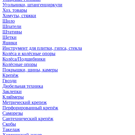
Угольники, штангенциркули
Хоз. товары
Хомуты, стяжки
Шило
Шпатели
Штативы
Щетки
Ящики
Инструмент для плитки, гипса, стекла
Колёса и колёсные опоры
Колёса/Подшибники
Колёсные опоры
Покрышки, шины, камеры
Крепёж
Гвозди
Дюбельная техника
Заклепки
Кляймеры
Метрический крепеж
Перфорированный крепёж
Саморезы
Сантехнический крепёж
Скобы
Такелаж
Химический анкер