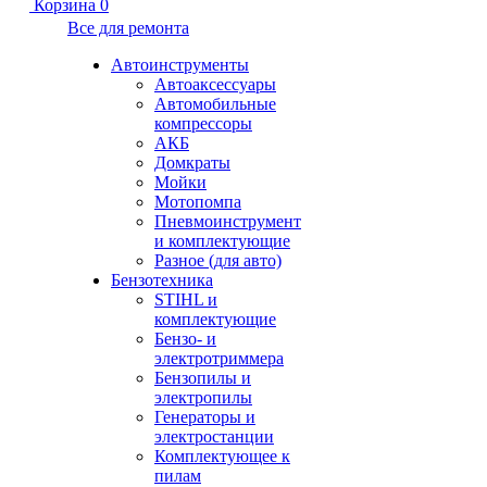
Корзина
0
Все для ремонта
Автоинструменты
Автоаксессуары
Автомобильные
компрессоры
АКБ
Домкраты
Мойки
Мотопомпа
Пневмоинструмент
и комплектующие
Разное (для авто)
Бензотехника
STIHL и
комплектующие
Бензо- и
электротриммера
Бензопилы и
электропилы
Генераторы и
электростанции
Комплектующее к
пилам