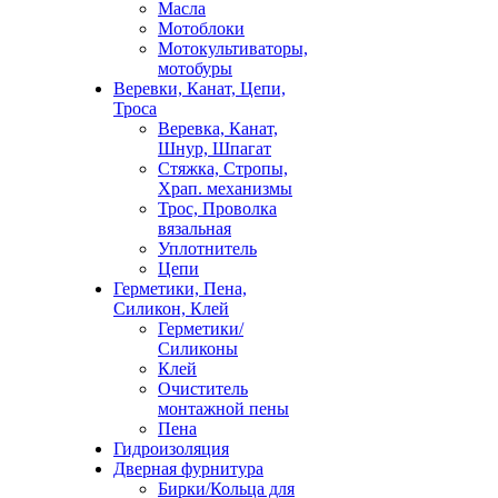
Масла
Мотоблоки
Мотокультиваторы,
мотобуры
Веревки, Канат, Цепи,
Троса
Веревка, Канат,
Шнур, Шпагат
Стяжка, Стропы,
Храп. механизмы
Трос, Проволка
вязальная
Уплотнитель
Цепи
Герметики, Пена,
Силикон, Клей
Герметики/
Силиконы
Клей
Очиститель
монтажной пены
Пена
Гидроизоляция
Дверная фурнитура
Бирки/Кольца для