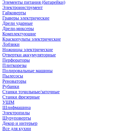
Элементы питания (батарейки)
Электроинструмент
Гайковерты
Граверы электрические
Дрели ударные
Дрели-миксеры
Комплектующие
Краскопульты электрические
Лобзики
Ножницы электрические
Отвертки аккумуляторные
Перфораторы
Плиткорезы
Полировальные машины
Пылесосы
Реноваторы
Рубанки
Станки точильные/заточные
Станки фрезерные
УШМ
Шлифмашина
Электропилы
Шуруповерты
Декор и интерьер
Все для кухни