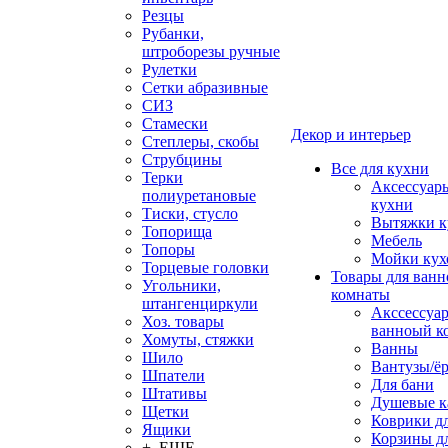
Резцы
Рубанки,
штроборезы ручные
Рулетки
Сетки абразивные
СИЗ
Стамески
Декор и интерьер
Степлеры, скобы
Струбцины
Все для кухни
Терки
Аксессуар
полиуретановые
кухни
Тиски, стусло
Вытяжки к
Топорища
Мебель
Топоры
Мойки кух
Торцевые головки
Товары для ванн
Угольники,
комнаты
штангенциркули
Акссессуа
Хоз. товары
ванноый к
Хомуты, стяжки
Ванны
Шило
Вантузы/ё
Шпатели
Для бани
Штативы
Душевые 
Щетки
Коврики д
Ящики
Корзины дл
+ ЕЩЕ