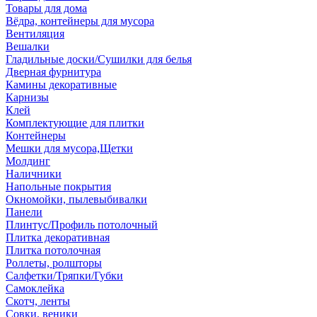
Товары для дома
Вёдра, контейнеры для мусора
Вентиляция
Вешалки
Гладильные доски/Сушилки для белья
Дверная фурнитура
Камины декоративные
Карнизы
Клей
Комплектующие для плитки
Контейнеры
Мешки для мусора,Щетки
Молдинг
Наличники
Напольные покрытия
Окномойки, пылевыбивалки
Панели
Плинтус/Профиль потолочный
Плитка декоративная
Плитка потолочная
Роллеты, ролшторы
Салфетки/Тряпки/Губки
Самоклейка
Скотч, ленты
Совки, веники