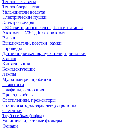
Тепловые завесы
Теплообогреватели
Увлажнители воздуха
Электрические пушки
Электро товары
LED светодионые ленты, блоки питаная
Автоматы, УЗО, Дифф. автоматы
Вилки
Выключатели, розетки, рамки
Гирлянды
Датчики движения, пускатели, приставки
Звонок
Кипятильники
Комплектующие
Лампы
Мультиметры, пробники
Паяльники
Плафоны, основания
Провод, кабель
Светильники, прожекторы
Стабилизаторы, зарядные устройства
Счетчики
Труба гибкая (гофра)
Удлинители, сетевые фильтры
Фонари