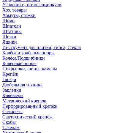
Угольники, штангенциркули
Хоз. товары
Хомуты, стяжки
Шило
Шпатели
Штативы
Щетки
Ящики
Инструмент для плитки, гипса, стекла
Колёса и колёсные опоры
Колёса/Подшибники
Колёсные опоры
Покрышки, шины, камеры
Крепёж
Гвозди
Дюбельная техника
Заклепки
Кляймеры
Метрический крепеж
Перфорированный крепёж
Саморезы
Сантехнический крепёж
Скобы
Такелаж
Химический анкер