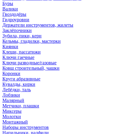
Буры
Валики
Гвоздодёры
Гидроуровни
Держатели инструментов, жилеты
Заклёпочники
Зубила, пики, керн
Кельмы, гладилки, мастерки
Киянки
Клещи, пассатижи
Ключи гаечные
Ключи разводные/газовые
Ковш строительный, чашки
Коронки
Круги абразивные
Кувалды, кирки
Лебёдки, таль
Лобзики
Малярный
Метчики, плашки
Миксеры
Молотки
Монтажный
Наборы инструментов
Напильники, надфили