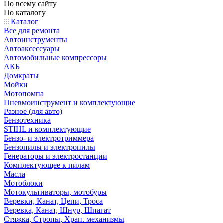
По всему сайту
По каталогу
Каталог
Все для ремонта
Автоинструменты
Автоаксессуары
Автомобильные компрессоры
АКБ
Домкраты
Мойки
Мотопомпа
Пневмоинструмент и комплектующие
Разное (для авто)
Бензотехника
STIHL и комплектующие
Бензо- и электротриммера
Бензопилы и электропилы
Генераторы и электростанции
Комплектующее к пилам
Масла
Мотоблоки
Мотокультиваторы, мотобуры
Веревки, Канат, Цепи, Троса
Веревка, Канат, Шнур, Шпагат
Стяжка, Стропы, Храп. механизмы