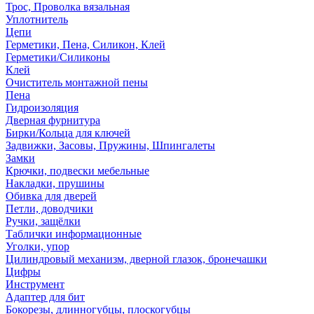
Трос, Проволка вязальная
Уплотнитель
Цепи
Герметики, Пена, Силикон, Клей
Герметики/Силиконы
Клей
Очиститель монтажной пены
Пена
Гидроизоляция
Дверная фурнитура
Бирки/Кольца для ключей
Задвижки, Засовы, Пружины, Шпингалеты
Замки
Крючки, подвески мебельные
Накладки, прушины
Обивка для дверей
Петли, доводчики
Ручки, защёлки
Таблички информационные
Уголки, упор
Цилиндровый механизм, дверной глазок, бронечашки
Цифры
Инструмент
Адаптер для бит
Бокорезы, длинногубцы, плоскогубцы