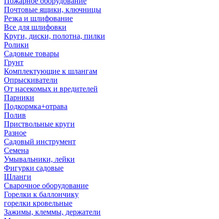
Пожарное оборудование
Почтовые ящики, ключницы
Резка и шлифование
Все для шлифовки
Круги, диски, полотна, пилки
Ролики
Садовые товары
Грунт
Комплектующие к шлангам
Опрыскиватели
От насекомых и вредителей
Парники
Подкормка+отрава
Полив
Приствольные круги
Разное
Садовый инструмент
Семена
Умывальники, лейки
Фигурки садовые
Шланги
Сварочное оборудование
Горелки к баллончику
горелки кровельные
Зажимы, клеммы, держатели