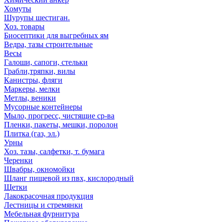
Хомуты
Шурупы шестиган.
Хоз. товары
Биосептики для выгребных ям
Ведра, тазы строительные
Весы
Галоши, сапоги, стельки
Грабли,тряпки, вилы
Канистры, фляги
Маркеры, мелки
Метлы, веники
Мусорные контейнеры
Мыло, прогресс, чистящие ср-ва
Пленки, пакеты, мешки, поролон
Плитка (газ, эл.)
Урны
Хоз. тазы, салфетки, т. бумага
Черенки
Швабры, окномойки
Шланг пищевой из пвх, кислородный
Щетки
Лакокрасочная продукция
Лестницы и стремянки
Мебельная фурнитура