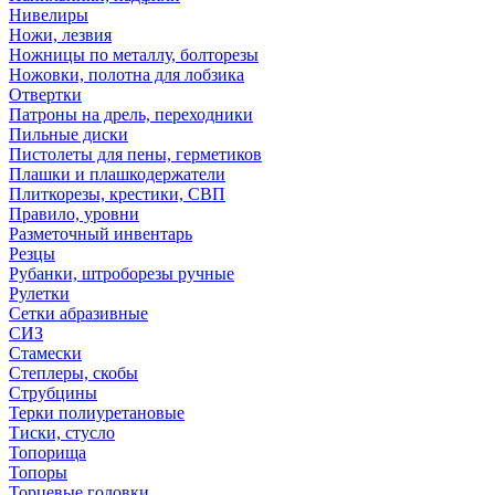
Нивелиры
Ножи, лезвия
Ножницы по металлу, болторезы
Ножовки, полотна для лобзика
Отвертки
Патроны на дрель, переходники
Пильные диски
Пистолеты для пены, герметиков
Плашки и плашкодержатели
Плиткорезы, крестики, СВП
Правило, уровни
Разметочный инвентарь
Резцы
Рубанки, штроборезы ручные
Рулетки
Сетки абразивные
СИЗ
Стамески
Степлеры, скобы
Струбцины
Терки полиуретановые
Тиски, стусло
Топорища
Топоры
Торцевые головки