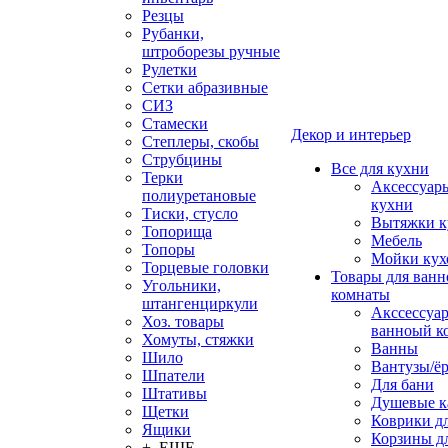
Резцы
Рубанки,
штроборезы ручные
Рулетки
Сетки абразивные
СИЗ
Стамески
Декор и интерьер
Степлеры, скобы
Струбцины
Все для кухни
Терки
Аксессуар
полиуретановые
кухни
Тиски, стусло
Вытяжки к
Топорища
Мебель
Топоры
Мойки кух
Торцевые головки
Товары для ванн
Угольники,
комнаты
штангенциркули
Акссессуа
Хоз. товары
ванноый к
Хомуты, стяжки
Ванны
Шило
Вантузы/ё
Шпатели
Для бани
Штативы
Душевые 
Щетки
Коврики д
Ящики
Корзины дл
+ ЕЩЕ