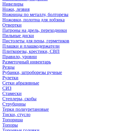
Нивелиры
Ножи, лезвия
Ножницы по металлу, болторезы
Ножовки, полотна для лобзика
Отвертки
Патроны на дрель, переходники
Пильные диски
Пистолеты для пены, герметиков
Плашки и плашкодержатели
Плиткорезы, крестики, СВП
Правило, уровни
Разметочный инвентарь
Резцы
Рубанки, штроборезы ручные
Рулетки
Сетки абразивные
СИЗ
Стамески
Степлеры, скобы
Струбцины
Терки полиуретановые
Тиски, стусло
Топорища
Топоры
Торцевые головки