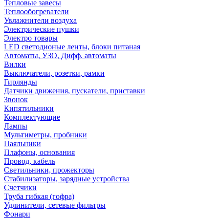
Тепловые завесы
Теплообогреватели
Увлажнители воздуха
Электрические пушки
Электро товары
LED светодионые ленты, блоки питаная
Автоматы, УЗО, Дифф. автоматы
Вилки
Выключатели, розетки, рамки
Гирлянды
Датчики движения, пускатели, приставки
Звонок
Кипятильники
Комплектующие
Лампы
Мультиметры, пробники
Паяльники
Плафоны, основания
Провод, кабель
Светильники, прожекторы
Стабилизаторы, зарядные устройства
Счетчики
Труба гибкая (гофра)
Удлинители, сетевые фильтры
Фонари