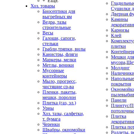
+ ЕЩЕ
Гладильные
Хоз. товары
Сушилки д
Биосептики для
Дверная ф
выгребных ям
Камины
Ведра, тазы
декоратив
строительные
Карнизы
Весы
Клей
Галоши, сапоги,
Комплекту
стельки
плитки
Грабли,тряпки, вилы
Контейнер
Канистры, фляги
Мешки для
Маркеры, мелки
мусора,Ще
Метлы, веники
Молдинг
Мусорные
Наличник
контейнеры
Напольны
Мыло, прогресс,
покрытия
чистящие ср-ва
Окномойки
Пленки, пакеты,
пылевыбив
мешки, поролон
Панели
Плитка (газ, эл.)
Плинтус/П
Урны
потолочны
Хоз. тазы, салфетки,
Плитка
т. бумага
декоративн
Черенки
Плитка по
Швабры, окномойки
Роллеты, 