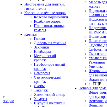
Мебель дл
Инструмент для плитки,
комнат
гипса, стекла
Подводки 
Колёса и колёсные опоры
/ Залив / С
Колёса/Подшибники
Поддоны д
Колёсные опоры
ванных ко
Покрышки, шины,
Подставки
камеры
КЕРАМИ
Крепёж
Полки для
Гвозди
Полотенце
Дюбельная техника
Сиденье дл
Заклепки
Сифоны, т
Кляймеры
Смесители
Метрический
Умывальни
крепеж
Раковины
Перфорированный
Унитазы
крепёж
Шторы и к
Саморезы
для ванной
Сантехнический
Экран для
крепёж
+ ЕЩЕ
Скобы
Товары для дома
Такелаж
Вёдра, ко
Химический анкер
для мусора
Хомуты
Акции
Вентиляци
Шурупы шестиган.
Вешалки