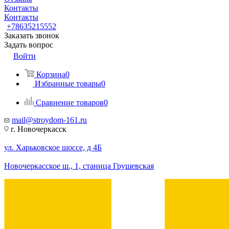
Контакты
Контакты
+78635215552
Заказать звонок
Задать вопрос
Войти
Корзина
0
Избранные товары
0
Сравнение товаров
0
mail@stroydom-161.ru
г. Новочеркасск
ул. Харьковское шоссе, д 4Б
Новочеркасское ш., 1, станица Грушевская