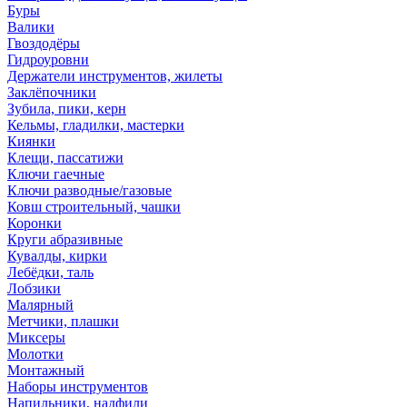
Буры
Валики
Гвоздодёры
Гидроуровни
Держатели инструментов, жилеты
Заклёпочники
Зубила, пики, керн
Кельмы, гладилки, мастерки
Киянки
Клещи, пассатижи
Ключи гаечные
Ключи разводные/газовые
Ковш строительный, чашки
Коронки
Круги абразивные
Кувалды, кирки
Лебёдки, таль
Лобзики
Малярный
Метчики, плашки
Миксеры
Молотки
Монтажный
Наборы инструментов
Напильники, надфили