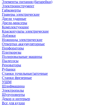
Элементы питания (батарейки)
Электроинструмент
Гайковерты
Граверы электрические
Дрели ударные
Дрели-миксеры
Комплектующие
Краскопульты электрические
Лобзики
Ножницы электрические
Отвертки аккумуляторные
Перфораторы
Плиткорезы
Полировальные машины
Пылесосы
Реноваторы
Рубанки
Станки точильные/заточные
Станки фрезерные
УШМ
Шлифмашина
Электропилы
Шуруповерты
Декор и интерьер
Все для кухни