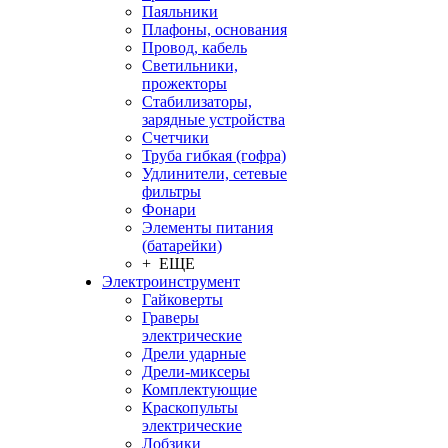
Паяльники
Плафоны, основания
Провод, кабель
Светильники,
прожекторы
Стабилизаторы,
зарядные устройства
Счетчики
Труба гибкая (гофра)
Удлинители, сетевые
фильтры
Фонари
Элементы питания
(батарейки)
+ ЕЩЕ
Электроинструмент
Гайковерты
Граверы
электрические
Дрели ударные
Дрели-миксеры
Комплектующие
Краскопульты
электрические
Лобзики