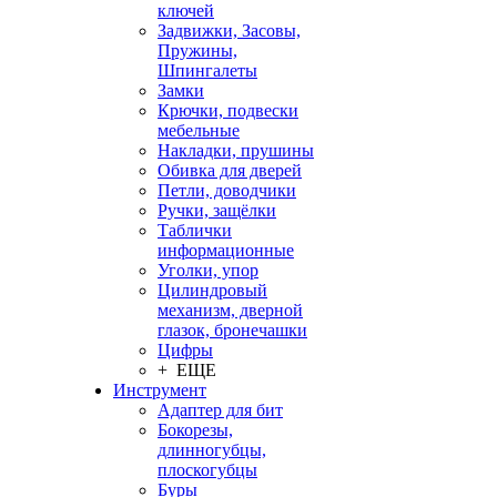
ключей
Задвижки, Засовы,
Пружины,
Шпингалеты
Замки
Крючки, подвески
мебельные
Накладки, прушины
Обивка для дверей
Петли, доводчики
Ручки, защёлки
Таблички
информационные
Уголки, упор
Цилиндровый
механизм, дверной
глазок, бронечашки
Цифры
+ ЕЩЕ
Инструмент
Адаптер для бит
Бокорезы,
длинногубцы,
плоскогубцы
Буры