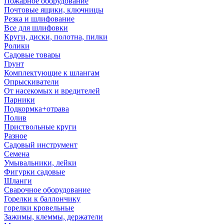
Пожарное оборудование
Почтовые ящики, ключницы
Резка и шлифование
Все для шлифовки
Круги, диски, полотна, пилки
Ролики
Садовые товары
Грунт
Комплектующие к шлангам
Опрыскиватели
От насекомых и вредителей
Парники
Подкормка+отрава
Полив
Приствольные круги
Разное
Садовый инструмент
Семена
Умывальники, лейки
Фигурки садовые
Шланги
Сварочное оборудование
Горелки к баллончику
горелки кровельные
Зажимы, клеммы, держатели