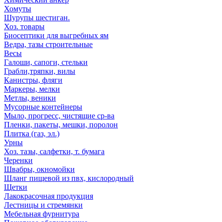
Хомуты
Шурупы шестиган.
Хоз. товары
Биосептики для выгребных ям
Ведра, тазы строительные
Весы
Галоши, сапоги, стельки
Грабли,тряпки, вилы
Канистры, фляги
Маркеры, мелки
Метлы, веники
Мусорные контейнеры
Мыло, прогресс, чистящие ср-ва
Пленки, пакеты, мешки, поролон
Плитка (газ, эл.)
Урны
Хоз. тазы, салфетки, т. бумага
Черенки
Швабры, окномойки
Шланг пищевой из пвх, кислородный
Щетки
Лакокрасочная продукция
Лестницы и стремянки
Мебельная фурнитура