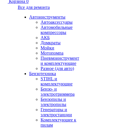
Корзина
0
Все для ремонта
Автоинструменты
Автоаксессуары
Автомобильные
компрессоры
АКБ
Домкраты
Мойки
Мотопомпа
Пневмоинструмент
и комплектующие
Разное (для авто)
Бензотехника
STIHL и
комплектующие
Бензо- и
электротриммера
Бензопилы и
электропилы
Генераторы и
электростанции
Комплектующее к
пилам