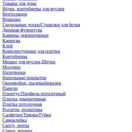
Товары для дома
Вёдра, контейнеры для мусора
Вентиляция
Вешалки
Гладильные доски/Сушилки для белья
Дверная фурнитура
Камины декоративные
Карнизы
Клей
Комплектующие для плитки
Контейнеры
Мешки для мусора,Щетки
Молдинг
Наличники
Напольные покрытия
Окномойки, пылевыбивалки
Панели
Плинтус/Профиль потолочный
Плитка декоративная
Плитка потолочная
Роллеты, ролшторы
Салфетки/Тряпки/Губки
Самоклейка
Скотч, ленты
Совки, веники