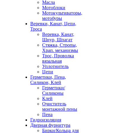
Масла
Мотоблоки
Мотокультиваторы,
мотобуры
Веревки, Канат, Цепи,
Троса
Веревка, Канат,
Шнур, Шпагат
Стяжка, Стропы,
Храп. механизмы
Трос, Проволка
вязальная
Уплотнитель
Цепи
Герметики, Пена,
Силикон, Клей
Герметики/
Силиконы
Клей
Очиститель
монтажной пены
Пена
Гидроизоляция
Дверная фурнитура
Бирки/Кольца для