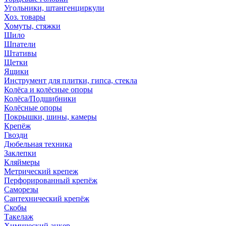
Угольники, штангенциркули
Хоз. товары
Хомуты, стяжки
Шило
Шпатели
Штативы
Щетки
Ящики
Инструмент для плитки, гипса, стекла
Колёса и колёсные опоры
Колёса/Подшибники
Колёсные опоры
Покрышки, шины, камеры
Крепёж
Гвозди
Дюбельная техника
Заклепки
Кляймеры
Метрический крепеж
Перфорированный крепёж
Саморезы
Сантехнический крепёж
Скобы
Такелаж
Химический анкер