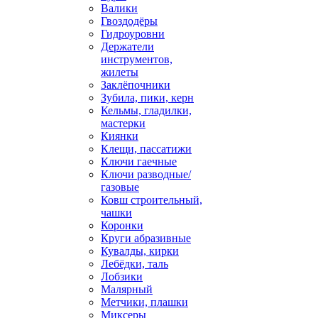
Валики
Гвоздодёры
Гидроуровни
Держатели
инструментов,
жилеты
Заклёпочники
Зубила, пики, керн
Кельмы, гладилки,
мастерки
Киянки
Клещи, пассатижи
Ключи гаечные
Ключи разводные/
газовые
Ковш строительный,
чашки
Коронки
Круги абразивные
Кувалды, кирки
Лебёдки, таль
Лобзики
Малярный
Метчики, плашки
Миксеры