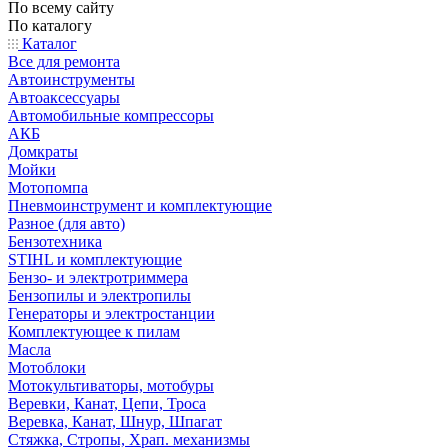
По всему сайту
По каталогу
Каталог
Все для ремонта
Автоинструменты
Автоаксессуары
Автомобильные компрессоры
АКБ
Домкраты
Мойки
Мотопомпа
Пневмоинструмент и комплектующие
Разное (для авто)
Бензотехника
STIHL и комплектующие
Бензо- и электротриммера
Бензопилы и электропилы
Генераторы и электростанции
Комплектующее к пилам
Масла
Мотоблоки
Мотокультиваторы, мотобуры
Веревки, Канат, Цепи, Троса
Веревка, Канат, Шнур, Шпагат
Стяжка, Стропы, Храп. механизмы