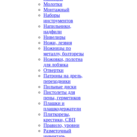
Молотки
Монтажный
Наборы
инструментов
Напильники,
надфили
Нивелиры
Ножи, лезвия
Ножницы по
металлу, болторезы
Ножовки, полотна
для лобзика
Отвертки
Патроны на дрель,
переходники
Пильные диски
Пистолеты для
пены, герметиков
Плашки и
плашкодержатели
Плиткорезы,
крестики, СВП
Правило, уровни
Разметочный
инвентарь