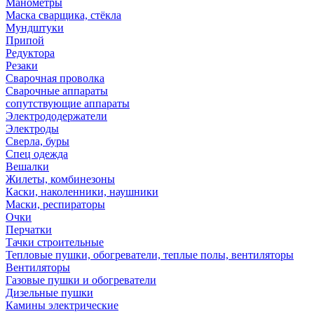
Манометры
Маска сварщика, стёкла
Мундштуки
Припой
Редуктора
Резаки
Сварочная проволка
Сварочные аппараты
сопутствующие аппараты
Электрододержатели
Электроды
Сверла, буры
Спец одежда
Вешалки
Жилеты, комбинезоны
Каски, наколенники, наушники
Маски, респираторы
Очки
Перчатки
Тачки строительные
Тепловые пушки, обогреватели, теплые полы, вентиляторы
Вентиляторы
Газовые пушки и обогреватели
Дизельные пушки
Камины электрические