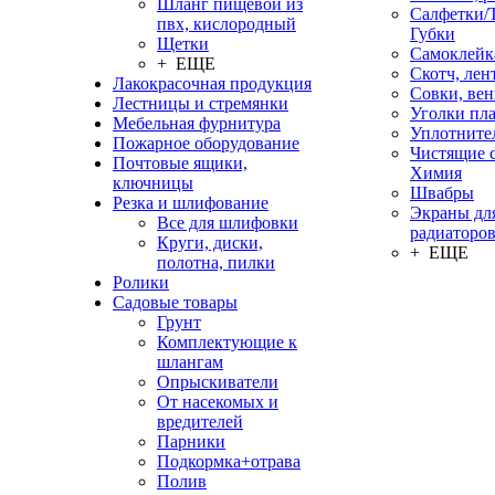
Шланг пищевой из
Салфетки/
пвх, кислородный
Губки
Щетки
Самоклейк
+ ЕЩЕ
Скотч, лен
Лакокрасочная продукция
Совки, ве
Лестницы и стремянки
Уголки пл
Мебельная фурнитура
Уплотните
Пожарное оборудование
Чистящие с
Почтовые ящики,
Химия
ключницы
Швабры
Резка и шлифование
Экраны дл
Все для шлифовки
радиаторо
Круги, диски,
+ ЕЩЕ
полотна, пилки
Ролики
Садовые товары
Грунт
Комплектующие к
шлангам
Опрыскиватели
От насекомых и
вредителей
Парники
Подкормка+отрава
Полив