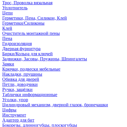
Трос, Проволка вязальная
Уплотнитель
Цепи
Герметики, Пена, Силикон, Клей
Герметики/Силиконы
Клей
Очиститель монтажной пены
Пена
Гидроизоляция
Дверная фурнитура
Бирки/Кольца для ключей
Задвижки, Засовы, Пружины, Шпингалеты
Замки
Крючки, подвески мебельные
Накладки, прушины
Обивка для дверей
Петли, доводчики
Ручки, защёлки
Таблички информационные
Уголки, упор
Цилиндровый механизм, дверной глазок, бронечашки
Цифры
Инструмент
Адаптер для бит
Бокорезы, длинногубцы, плоскогубцы