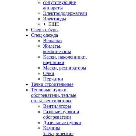
сопутствующие
аппараты
Электрододержатели
Электроды
+ ЕЩЕ
Сверла, буры
Спец одежда
Вешалки
Жилеты,
комбинезоны
Каски, наколенники,
наушники
Маски, респираторы
Очки
Перчатки
Тачки строительные
Тепловые пушки,
обогреватели, теплые
полы, вентиляторы
Вентиляторы
Газовые пушки и
обогреватели
Дизельные пушки
Камины
электрические