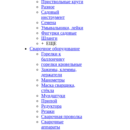
Приствольные круги
Разное
Садовый
инструмент
Семена
Умывальники, лейки
Фигурки садовые
Шланги
+ ЕЩЕ
Сварочное оборудование
Горелки к
баллончику
горелки кровельные
Зажимы, клеммы,
держатели
Манометры
Маска сварщика,
стёкла
Мундштуки
Припой
Редуктора
Резаки
Сварочная проволка
Сварочные
аппараты