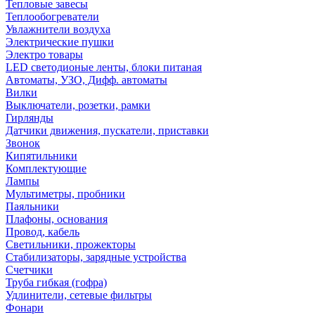
Тепловые завесы
Теплообогреватели
Увлажнители воздуха
Электрические пушки
Электро товары
LED светодионые ленты, блоки питаная
Автоматы, УЗО, Дифф. автоматы
Вилки
Выключатели, розетки, рамки
Гирлянды
Датчики движения, пускатели, приставки
Звонок
Кипятильники
Комплектующие
Лампы
Мультиметры, пробники
Паяльники
Плафоны, основания
Провод, кабель
Светильники, прожекторы
Стабилизаторы, зарядные устройства
Счетчики
Труба гибкая (гофра)
Удлинители, сетевые фильтры
Фонари