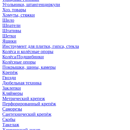
Угольники, штангенциркули
Хоз. товары
Хомуты, стяжки
Шило
Шпатели
Штативы
Щетки
Ящики
Инструмент для плитки, гипса, стекла
Колёса и колёсные опоры
Колёса/Подшибники
Колёсные опоры
Покрышки, шины, камеры
Крепёж
Гвозди
Дюбельная техника
Заклепки
Кляймеры
Метрический крепеж
Перфорированный крепёж
Саморезы
Сантехнический крепёж
Скобы
Такелаж
Химический анкер