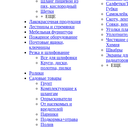
Шланг пищевой из
Салфетки/
пвх, кислородный
Губки
Щетки
Самоклейк
+ ЕЩЕ
Скотч, лен
Лакокрасочная продукция
Совки, ве
Лестницы и стремянки
Уголки пл
Мебельная фурнитура
Уплотните
Пожарное оборудование
Чистящие с
Почтовые ящики,
Химия
ключницы
Швабры
Резка и шлифование
Экраны дл
Все для шлифовки
радиаторо
Круги, диски,
+ ЕЩЕ
полотна, пилки
Ролики
Садовые товары
Грунт
Комплектующие к
шлангам
Опрыскиватели
От насекомых и
вредителей
Парники
Подкормка+отрава
Полив