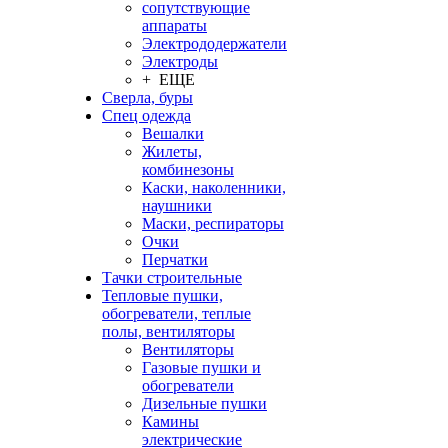
сопутствующие
аппараты
Электрододержатели
Электроды
+ ЕЩЕ
Сверла, буры
Спец одежда
Вешалки
Жилеты,
комбинезоны
Каски, наколенники,
наушники
Маски, респираторы
Очки
Перчатки
Тачки строительные
Тепловые пушки,
обогреватели, теплые
полы, вентиляторы
Вентиляторы
Газовые пушки и
обогреватели
Дизельные пушки
Камины
электрические