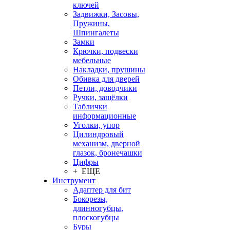
ключей
Задвижки, Засовы,
Пружины,
Шпингалеты
Замки
Крючки, подвески
мебельные
Накладки, прушины
Обивка для дверей
Петли, доводчики
Ручки, защёлки
Таблички
информационные
Уголки, упор
Цилиндровый
механизм, дверной
глазок, бронечашки
Цифры
+ ЕЩЕ
Инструмент
Адаптер для бит
Бокорезы,
длинногубцы,
плоскогубцы
Буры