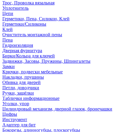
Трос, Проволка вязальная
Уплотнитель
Цепи
Герметики, Пена, Силикон, Клей
Герметики/Силиконы
Клей
Очиститель монтажной пены
Пена
Гидроизоляция
Дверная фурнитура
Бирки/Кольца для ключей
Задвижки, Засовы, Пружины, Шпингалеты
Замки
Крючки, подвески мебельные
Накладки, прушины
Обивка для дверей
Петли, доводчики
Ручки, защёлки
Таблички информационные
Уголки, упор
Цилиндровый механизм, дверной глазок, бронечашки
Цифры
Инструмент
Адаптер для бит
Бокорезы, длинногубцы, плоскогубцы