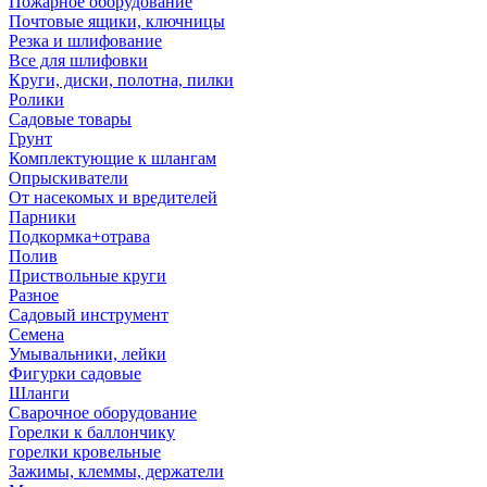
Пожарное оборудование
Почтовые ящики, ключницы
Резка и шлифование
Все для шлифовки
Круги, диски, полотна, пилки
Ролики
Садовые товары
Грунт
Комплектующие к шлангам
Опрыскиватели
От насекомых и вредителей
Парники
Подкормка+отрава
Полив
Приствольные круги
Разное
Садовый инструмент
Семена
Умывальники, лейки
Фигурки садовые
Шланги
Сварочное оборудование
Горелки к баллончику
горелки кровельные
Зажимы, клеммы, держатели