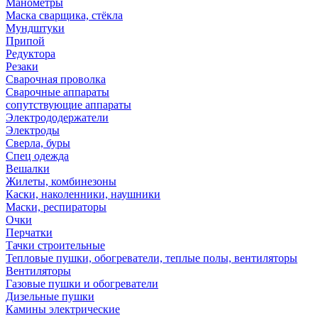
Манометры
Маска сварщика, стёкла
Мундштуки
Припой
Редуктора
Резаки
Сварочная проволка
Сварочные аппараты
сопутствующие аппараты
Электрододержатели
Электроды
Сверла, буры
Спец одежда
Вешалки
Жилеты, комбинезоны
Каски, наколенники, наушники
Маски, респираторы
Очки
Перчатки
Тачки строительные
Тепловые пушки, обогреватели, теплые полы, вентиляторы
Вентиляторы
Газовые пушки и обогреватели
Дизельные пушки
Камины электрические