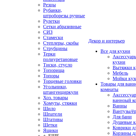
Резцы
Рубанки,
штроборезы ручные
Рулетки
Сетки абразивные
СИЗ
Стамески
Декор и интерьер
Степлеры, скобы
Струбцины
Все для кухни
Терки
Аксессуар
полиуретановые
кухни
Тиски, стусло
Вытяжки к
Топорища
Мебель
Топоры
Мойки кух
Торцевые головки
Товары для ванн
Угольники,
комнаты
штангенциркули
Акссессуа
Хоз. товары
ванноый к
Хомуты, стяжки
Ванны
Шило
Вантузы/ё
Шпатели
Для бани
Штативы
Душевые 
Щетки
Коврики д
Ящики
Корзины дл
+ ЕЩЕ