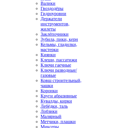
Валики
Гвоздодёры
Гидроуровни
Держатели
инструментов,
жилеты
Заклёпочники
Зубила, пики, керн
Кельмы, гладилки,
мастерки
Киянки
Клещи, пассатижи
Ключи гаечные
Ключи разводные/
газовые
Ковш строительный,
чашки
Коронки
Круги абразивные
Кувалды, кирки
Лебёдки, таль
Лобзики
Малярный
Метчики, плашки
Миксеры