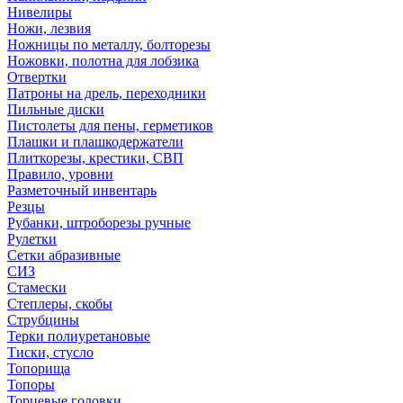
Нивелиры
Ножи, лезвия
Ножницы по металлу, болторезы
Ножовки, полотна для лобзика
Отвертки
Патроны на дрель, переходники
Пильные диски
Пистолеты для пены, герметиков
Плашки и плашкодержатели
Плиткорезы, крестики, СВП
Правило, уровни
Разметочный инвентарь
Резцы
Рубанки, штроборезы ручные
Рулетки
Сетки абразивные
СИЗ
Стамески
Степлеры, скобы
Струбцины
Терки полиуретановые
Тиски, стусло
Топорища
Топоры
Торцевые головки