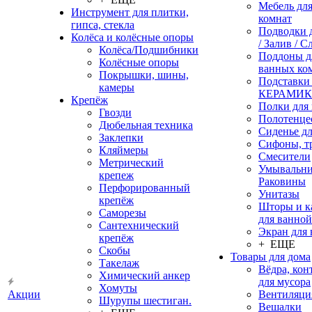
Мебель дл
Инструмент для плитки,
комнат
гипса, стекла
Подводки 
Колёса и колёсные опоры
/ Залив / С
Колёса/Подшибники
Поддоны д
Колёсные опоры
ванных ко
Покрышки, шины,
Подставки
камеры
КЕРАМИ
Крепёж
Полки для
Гвозди
Полотенце
Дюбельная техника
Сиденье дл
Заклепки
Сифоны, т
Кляймеры
Смесители
Метрический
Умывальни
крепеж
Раковины
Перфорированный
Унитазы
крепёж
Шторы и к
Саморезы
для ванной
Сантехнический
Экран для
крепёж
+ ЕЩЕ
Скобы
Товары для дома
Такелаж
Вёдра, ко
Химический анкер
для мусора
Хомуты
Акции
Вентиляци
Шурупы шестиган.
Вешалки