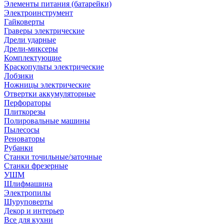
Элементы питания (батарейки)
Электроинструмент
Гайковерты
Граверы электрические
Дрели ударные
Дрели-миксеры
Комплектующие
Краскопульты электрические
Лобзики
Ножницы электрические
Отвертки аккумуляторные
Перфораторы
Плиткорезы
Полировальные машины
Пылесосы
Реноваторы
Рубанки
Станки точильные/заточные
Станки фрезерные
УШМ
Шлифмашина
Электропилы
Шуруповерты
Декор и интерьер
Все для кухни