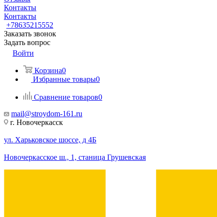
Контакты
Контакты
+78635215552
Заказать звонок
Задать вопрос
Войти
Корзина
0
Избранные товары
0
Сравнение товаров
0
mail@stroydom-161.ru
г. Новочеркасск
ул. Харьковское шоссе, д 4Б
Новочеркасское ш., 1, станица Грушевская