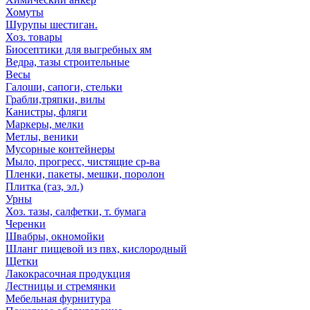
Хомуты
Шурупы шестиган.
Хоз. товары
Биосептики для выгребных ям
Ведра, тазы строительные
Весы
Галоши, сапоги, стельки
Грабли,тряпки, вилы
Канистры, фляги
Маркеры, мелки
Метлы, веники
Мусорные контейнеры
Мыло, прогресс, чистящие ср-ва
Пленки, пакеты, мешки, поролон
Плитка (газ, эл.)
Урны
Хоз. тазы, салфетки, т. бумага
Черенки
Швабры, окномойки
Шланг пищевой из пвх, кислородный
Щетки
Лакокрасочная продукция
Лестницы и стремянки
Мебельная фурнитура