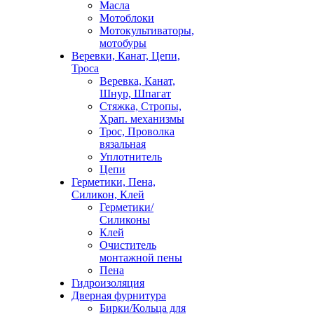
Масла
Мотоблоки
Мотокультиваторы,
мотобуры
Веревки, Канат, Цепи,
Троса
Веревка, Канат,
Шнур, Шпагат
Стяжка, Стропы,
Храп. механизмы
Трос, Проволка
вязальная
Уплотнитель
Цепи
Герметики, Пена,
Силикон, Клей
Герметики/
Силиконы
Клей
Очиститель
монтажной пены
Пена
Гидроизоляция
Дверная фурнитура
Бирки/Кольца для