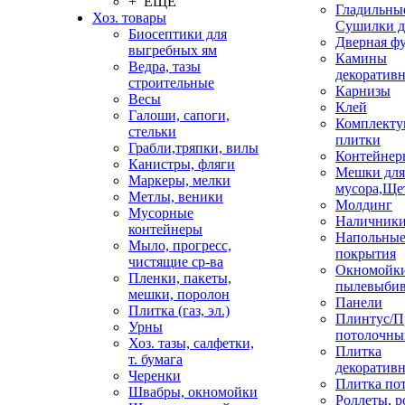
+ ЕЩЕ
Гладильные
Хоз. товары
Сушилки д
Биосептики для
Дверная ф
выгребных ям
Камины
Ведра, тазы
декоратив
строительные
Карнизы
Весы
Клей
Галоши, сапоги,
Комплекту
стельки
плитки
Грабли,тряпки, вилы
Контейнер
Канистры, фляги
Мешки для
Маркеры, мелки
мусора,Ще
Метлы, веники
Молдинг
Мусорные
Наличник
контейнеры
Напольны
Мыло, прогресс,
покрытия
чистящие ср-ва
Окномойки
Пленки, пакеты,
пылевыбив
мешки, поролон
Панели
Плитка (газ, эл.)
Плинтус/П
Урны
потолочны
Хоз. тазы, салфетки,
Плитка
т. бумага
декоративн
Черенки
Плитка по
Швабры, окномойки
Роллеты, 