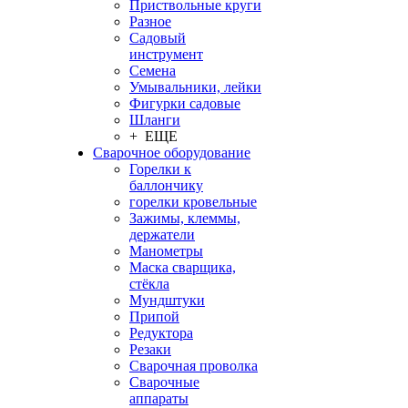
Приствольные круги
Разное
Садовый
инструмент
Семена
Умывальники, лейки
Фигурки садовые
Шланги
+ ЕЩЕ
Сварочное оборудование
Горелки к
баллончику
горелки кровельные
Зажимы, клеммы,
держатели
Манометры
Маска сварщика,
стёкла
Мундштуки
Припой
Редуктора
Резаки
Сварочная проволка
Сварочные
аппараты