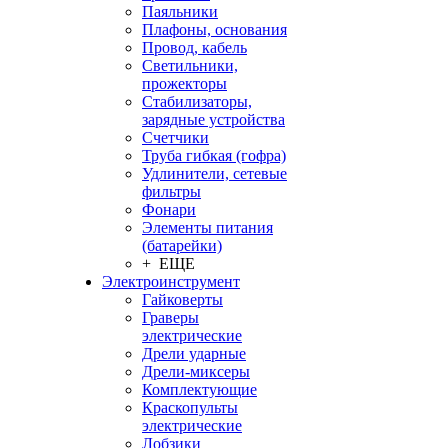
Паяльники
Плафоны, основания
Провод, кабель
Светильники,
прожекторы
Стабилизаторы,
зарядные устройства
Счетчики
Труба гибкая (гофра)
Удлинители, сетевые
фильтры
Фонари
Элементы питания
(батарейки)
+ ЕЩЕ
Электроинструмент
Гайковерты
Граверы
электрические
Дрели ударные
Дрели-миксеры
Комплектующие
Краскопульты
электрические
Лобзики