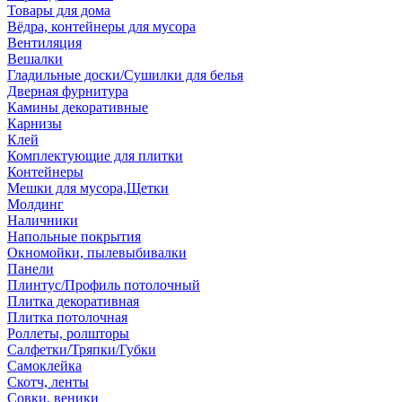
Товары для дома
Вёдра, контейнеры для мусора
Вентиляция
Вешалки
Гладильные доски/Сушилки для белья
Дверная фурнитура
Камины декоративные
Карнизы
Клей
Комплектующие для плитки
Контейнеры
Мешки для мусора,Щетки
Молдинг
Наличники
Напольные покрытия
Окномойки, пылевыбивалки
Панели
Плинтус/Профиль потолочный
Плитка декоративная
Плитка потолочная
Роллеты, ролшторы
Салфетки/Тряпки/Губки
Самоклейка
Скотч, ленты
Совки, веники