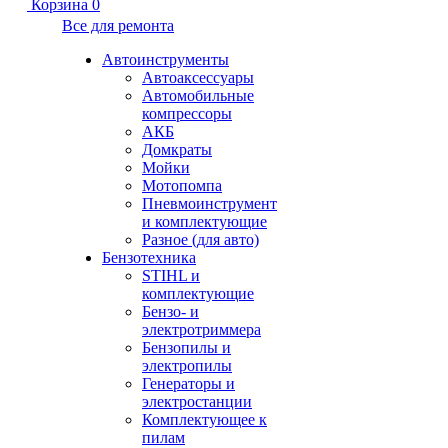
Корзина
0
Все для ремонта
Автоинструменты
Автоаксессуары
Автомобильные
компрессоры
АКБ
Домкраты
Мойки
Мотопомпа
Пневмоинструмент
и комплектующие
Разное (для авто)
Бензотехника
STIHL и
комплектующие
Бензо- и
электротриммера
Бензопилы и
электропилы
Генераторы и
электростанции
Комплектующее к
пилам