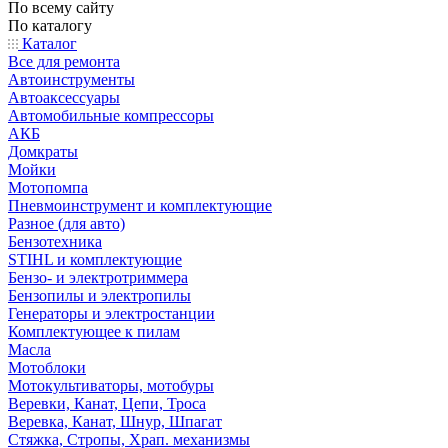
По всему сайту
По каталогу
Каталог
Все для ремонта
Автоинструменты
Автоаксессуары
Автомобильные компрессоры
АКБ
Домкраты
Мойки
Мотопомпа
Пневмоинструмент и комплектующие
Разное (для авто)
Бензотехника
STIHL и комплектующие
Бензо- и электротриммера
Бензопилы и электропилы
Генераторы и электростанции
Комплектующее к пилам
Масла
Мотоблоки
Мотокультиваторы, мотобуры
Веревки, Канат, Цепи, Троса
Веревка, Канат, Шнур, Шпагат
Стяжка, Стропы, Храп. механизмы