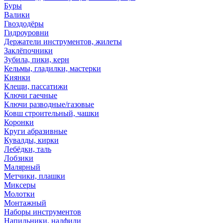
Буры
Валики
Гвоздодёры
Гидроуровни
Держатели инструментов, жилеты
Заклёпочники
Зубила, пики, керн
Кельмы, гладилки, мастерки
Киянки
Клещи, пассатижи
Ключи гаечные
Ключи разводные/газовые
Ковш строительный, чашки
Коронки
Круги абразивные
Кувалды, кирки
Лебёдки, таль
Лобзики
Малярный
Метчики, плашки
Миксеры
Молотки
Монтажный
Наборы инструментов
Напильники, надфили