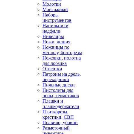
Молотки
Монтажный
Наборы
инструментов
Напильники,
надфили
Нивелиры
Ножи, лезвия
Ножницы по
металлу, болторезы
Ножовки, полотна
для лобзика
Отвертки
Патроны на дрель,
переходники
Пильные диски
Пистолеты для
пены, герметиков
Плашки и
плашкодержатели
Плиткорезы,
крестики, СВП
Правило, уровни
Разметочный
инвентарь