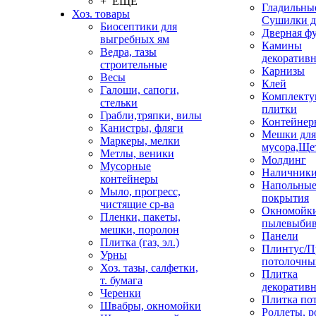
+ ЕЩЕ
Гладильные
Хоз. товары
Сушилки д
Биосептики для
Дверная ф
выгребных ям
Камины
Ведра, тазы
декоратив
строительные
Карнизы
Весы
Клей
Галоши, сапоги,
Комплекту
стельки
плитки
Грабли,тряпки, вилы
Контейнер
Канистры, фляги
Мешки для
Маркеры, мелки
мусора,Ще
Метлы, веники
Молдинг
Мусорные
Наличник
контейнеры
Напольны
Мыло, прогресс,
покрытия
чистящие ср-ва
Окномойки
Пленки, пакеты,
пылевыбив
мешки, поролон
Панели
Плитка (газ, эл.)
Плинтус/П
Урны
потолочны
Хоз. тазы, салфетки,
Плитка
т. бумага
декоративн
Черенки
Плитка по
Швабры, окномойки
Роллеты, 