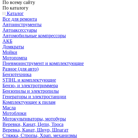
По всему сайту
По каталогу
Каталог
Все для ремонта
Автоинструменты
Автоаксессуары
Автомобильные компрессоры
АКБ
Домкраты
Мойки
Мотопомпа
Пневмоинструмент и комплектующие
Разное (для авто)
Бензотехника
STIHL и комплектующие
Бензо- и электротриммера
Бензопилы и электропилы
Генераторы и электростанции
Комплектующее к пилам
Масла
Мотоблоки
Мотокультиваторы, мотобуры
Веревки, Канат, Цепи, Троса
Веревка, Канат, Шнур, Шпагат
Стяжка, Стропы, Храп. механизмы