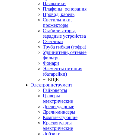
Паяльники
Плафоны, основания
Провод, кабель
Светильники,
прожекторы
Стабилизаторы,
зарядные устройства
Счетчики
Труба гибкая (гофра)
Удлинители, сетевые
фильтры
Фонари
Элементы питания
(батарейки)
+ ЕЩЕ
Электроинструмент
Гайковерты
Граверы
электрические
Дрели ударные
Дрели-миксеры
Комплектующие
Краскопульты
электрические
Лобзики