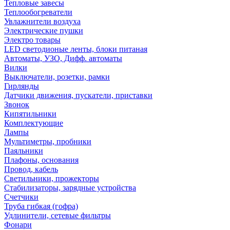
Тепловые завесы
Теплообогреватели
Увлажнители воздуха
Электрические пушки
Электро товары
LED светодионые ленты, блоки питаная
Автоматы, УЗО, Дифф. автоматы
Вилки
Выключатели, розетки, рамки
Гирлянды
Датчики движения, пускатели, приставки
Звонок
Кипятильники
Комплектующие
Лампы
Мультиметры, пробники
Паяльники
Плафоны, основания
Провод, кабель
Светильники, прожекторы
Стабилизаторы, зарядные устройства
Счетчики
Труба гибкая (гофра)
Удлинители, сетевые фильтры
Фонари