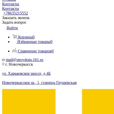
Контакты
Контакты
+78635215552
Заказать звонок
Задать вопрос
Войти
Корзина
0
Избранные товары
0
Сравнение товаров
0
mail@stroydom-161.ru
г. Новочеркасск
ул. Харьковское шоссе, д 4Б
Новочеркасское ш., 1, станица Грушевская