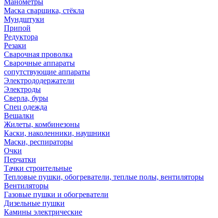
Манометры
Маска сварщика, стёкла
Мундштуки
Припой
Редуктора
Резаки
Сварочная проволка
Сварочные аппараты
сопутствующие аппараты
Электрододержатели
Электроды
Сверла, буры
Спец одежда
Вешалки
Жилеты, комбинезоны
Каски, наколенники, наушники
Маски, респираторы
Очки
Перчатки
Тачки строительные
Тепловые пушки, обогреватели, теплые полы, вентиляторы
Вентиляторы
Газовые пушки и обогреватели
Дизельные пушки
Камины электрические