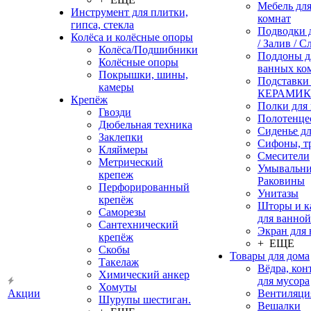
Мебель дл
Инструмент для плитки,
комнат
гипса, стекла
Подводки 
Колёса и колёсные опоры
/ Залив / С
Колёса/Подшибники
Поддоны д
Колёсные опоры
ванных ко
Покрышки, шины,
Подставки
камеры
КЕРАМИ
Крепёж
Полки для
Гвозди
Полотенце
Дюбельная техника
Сиденье дл
Заклепки
Сифоны, т
Кляймеры
Смесители
Метрический
Умывальни
крепеж
Раковины
Перфорированный
Унитазы
крепёж
Шторы и к
Саморезы
для ванной
Сантехнический
Экран для
крепёж
+ ЕЩЕ
Скобы
Товары для дома
Такелаж
Вёдра, ко
Химический анкер
для мусора
Хомуты
Акции
Вентиляци
Шурупы шестиган.
Вешалки