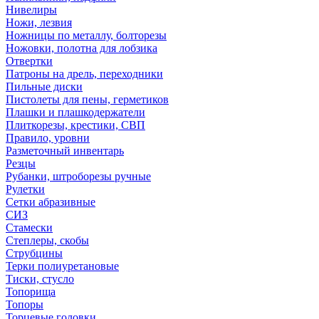
Нивелиры
Ножи, лезвия
Ножницы по металлу, болторезы
Ножовки, полотна для лобзика
Отвертки
Патроны на дрель, переходники
Пильные диски
Пистолеты для пены, герметиков
Плашки и плашкодержатели
Плиткорезы, крестики, СВП
Правило, уровни
Разметочный инвентарь
Резцы
Рубанки, штроборезы ручные
Рулетки
Сетки абразивные
СИЗ
Стамески
Степлеры, скобы
Струбцины
Терки полиуретановые
Тиски, стусло
Топорища
Топоры
Торцевые головки