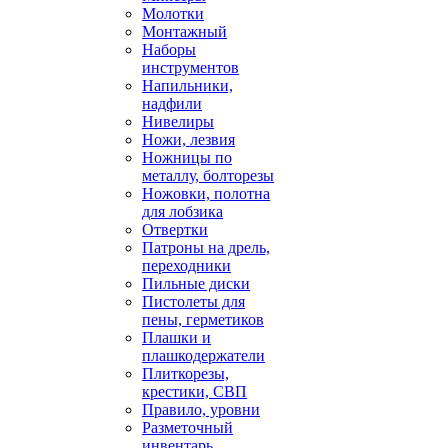
Молотки
Монтажный
Наборы
инструментов
Напильники,
надфили
Нивелиры
Ножи, лезвия
Ножницы по
металлу, болторезы
Ножовки, полотна
для лобзика
Отвертки
Патроны на дрель,
переходники
Пильные диски
Пистолеты для
пены, герметиков
Плашки и
плашкодержатели
Плиткорезы,
крестики, СВП
Правило, уровни
Разметочный
инвентарь