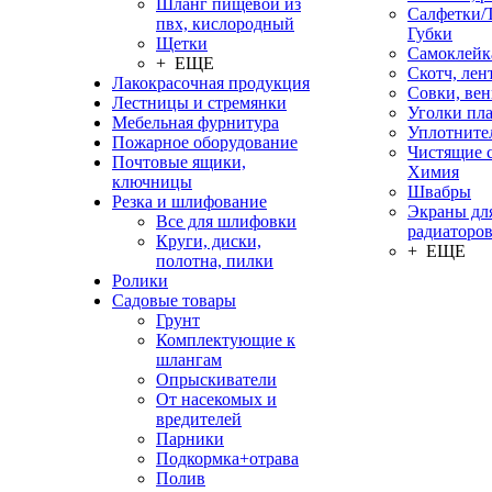
Шланг пищевой из
Салфетки/
пвх, кислородный
Губки
Щетки
Самоклейк
+ ЕЩЕ
Скотч, лен
Лакокрасочная продукция
Совки, ве
Лестницы и стремянки
Уголки пл
Мебельная фурнитура
Уплотните
Пожарное оборудование
Чистящие с
Почтовые ящики,
Химия
ключницы
Швабры
Резка и шлифование
Экраны дл
Все для шлифовки
радиаторо
Круги, диски,
+ ЕЩЕ
полотна, пилки
Ролики
Садовые товары
Грунт
Комплектующие к
шлангам
Опрыскиватели
От насекомых и
вредителей
Парники
Подкормка+отрава
Полив