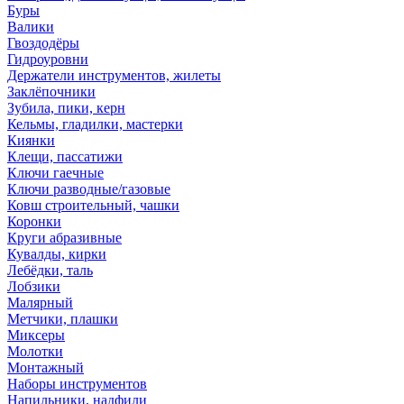
Буры
Валики
Гвоздодёры
Гидроуровни
Держатели инструментов, жилеты
Заклёпочники
Зубила, пики, керн
Кельмы, гладилки, мастерки
Киянки
Клещи, пассатижи
Ключи гаечные
Ключи разводные/газовые
Ковш строительный, чашки
Коронки
Круги абразивные
Кувалды, кирки
Лебёдки, таль
Лобзики
Малярный
Метчики, плашки
Миксеры
Молотки
Монтажный
Наборы инструментов
Напильники, надфили