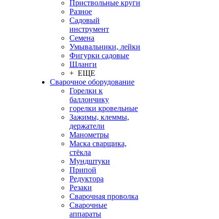
Приствольные круги
Разное
Садовый
инструмент
Семена
Умывальники, лейки
Фигурки садовые
Шланги
+ ЕЩЕ
Сварочное оборудование
Горелки к
баллончику
горелки кровельные
Зажимы, клеммы,
держатели
Манометры
Маска сварщика,
стёкла
Мундштуки
Припой
Редуктора
Резаки
Сварочная проволка
Сварочные
аппараты