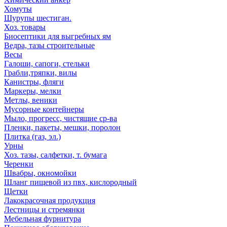
Хомуты
Шурупы шестиган.
Хоз. товары
Биосептики для выгребных ям
Ведра, тазы строительные
Весы
Галоши, сапоги, стельки
Грабли,тряпки, вилы
Канистры, фляги
Маркеры, мелки
Метлы, веники
Мусорные контейнеры
Мыло, прогресс, чистящие ср-ва
Пленки, пакеты, мешки, поролон
Плитка (газ, эл.)
Урны
Хоз. тазы, салфетки, т. бумага
Черенки
Швабры, окномойки
Шланг пищевой из пвх, кислородный
Щетки
Лакокрасочная продукция
Лестницы и стремянки
Мебельная фурнитура