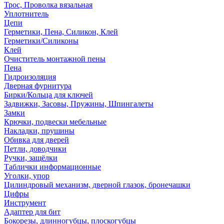
Трос, Проволка вязальная
Уплотнитель
Цепи
Герметики, Пена, Силикон, Клей
Герметики/Силиконы
Клей
Очиститель монтажной пены
Пена
Гидроизоляция
Дверная фурнитура
Бирки/Кольца для ключей
Задвижки, Засовы, Пружины, Шпингалеты
Замки
Крючки, подвески мебельные
Накладки, прушины
Обивка для дверей
Петли, доводчики
Ручки, защёлки
Таблички информационные
Уголки, упор
Цилиндровый механизм, дверной глазок, бронечашки
Цифры
Инструмент
Адаптер для бит
Бокорезы, длинногубцы, плоскогубцы