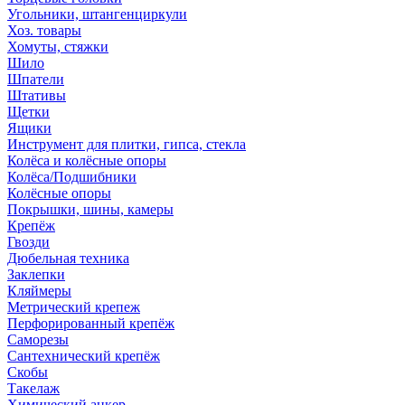
Угольники, штангенциркули
Хоз. товары
Хомуты, стяжки
Шило
Шпатели
Штативы
Щетки
Ящики
Инструмент для плитки, гипса, стекла
Колёса и колёсные опоры
Колёса/Подшибники
Колёсные опоры
Покрышки, шины, камеры
Крепёж
Гвозди
Дюбельная техника
Заклепки
Кляймеры
Метрический крепеж
Перфорированный крепёж
Саморезы
Сантехнический крепёж
Скобы
Такелаж
Химический анкер