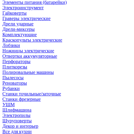
Элементы питания (батарейки)
Электроинструмент
Гайковерты
Граверы электрические
Дрели ударные
Дрели-миксеры
Комплектующие
Краскопульты электрические
Лобзики
Ножницы электрические
Отвертки аккумуляторные
Перфораторы
Плиткорезы
Полировальные машины
Пылесосы
Реноваторы
Рубанки
Станки точильные/заточные
Станки фрезерные
УШМ
Шлифмашина
Электропилы
Шуруповерты
Декор и интерьер
Все для кухни