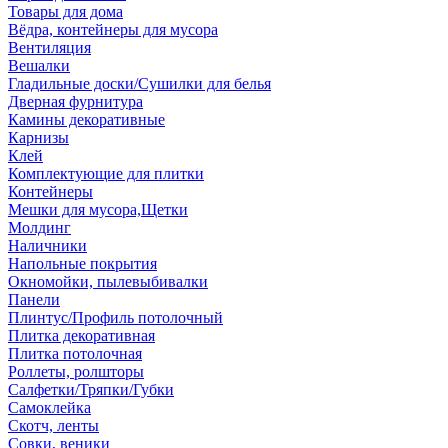
Товары для дома
Вёдра, контейнеры для мусора
Вентиляция
Вешалки
Гладильные доски/Сушилки для белья
Дверная фурнитура
Камины декоративные
Карнизы
Клей
Комплектующие для плитки
Контейнеры
Мешки для мусора,Щетки
Молдинг
Наличники
Напольные покрытия
Окномойки, пылевыбивалки
Панели
Плинтус/Профиль потолочный
Плитка декоративная
Плитка потолочная
Роллеты, ролшторы
Салфетки/Тряпки/Губки
Самоклейка
Скотч, ленты
Совки, веники