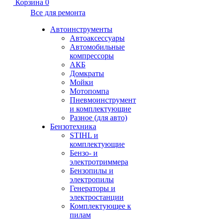
Корзина
0
Все для ремонта
Автоинструменты
Автоаксессуары
Автомобильные
компрессоры
АКБ
Домкраты
Мойки
Мотопомпа
Пневмоинструмент
и комплектующие
Разное (для авто)
Бензотехника
STIHL и
комплектующие
Бензо- и
электротриммера
Бензопилы и
электропилы
Генераторы и
электростанции
Комплектующее к
пилам