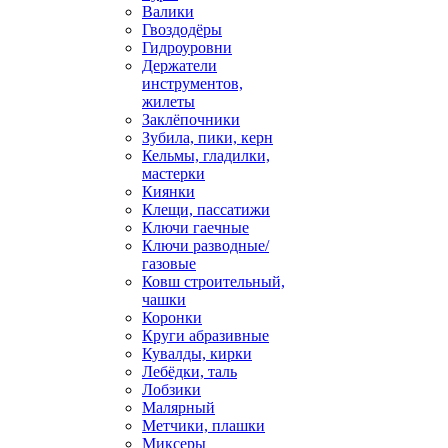
Валики
Гвоздодёры
Гидроуровни
Держатели
инструментов,
жилеты
Заклёпочники
Зубила, пики, керн
Кельмы, гладилки,
мастерки
Киянки
Клещи, пассатижи
Ключи гаечные
Ключи разводные/
газовые
Ковш строительный,
чашки
Коронки
Круги абразивные
Кувалды, кирки
Лебёдки, таль
Лобзики
Малярный
Метчики, плашки
Миксеры