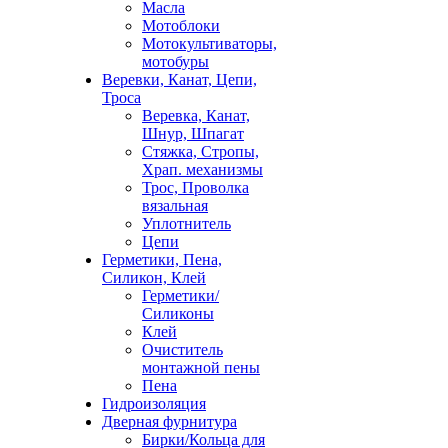
Масла
Мотоблоки
Мотокультиваторы,
мотобуры
Веревки, Канат, Цепи,
Троса
Веревка, Канат,
Шнур, Шпагат
Стяжка, Стропы,
Храп. механизмы
Трос, Проволка
вязальная
Уплотнитель
Цепи
Герметики, Пена,
Силикон, Клей
Герметики/
Силиконы
Клей
Очиститель
монтажной пены
Пена
Гидроизоляция
Дверная фурнитура
Бирки/Кольца для