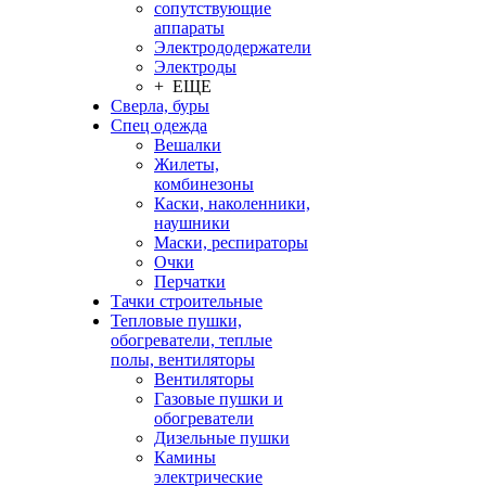
сопутствующие
аппараты
Электрододержатели
Электроды
+ ЕЩЕ
Сверла, буры
Спец одежда
Вешалки
Жилеты,
комбинезоны
Каски, наколенники,
наушники
Маски, респираторы
Очки
Перчатки
Тачки строительные
Тепловые пушки,
обогреватели, теплые
полы, вентиляторы
Вентиляторы
Газовые пушки и
обогреватели
Дизельные пушки
Камины
электрические