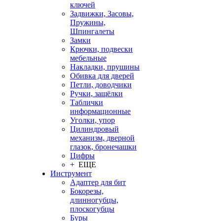
ключей
Задвижки, Засовы,
Пружины,
Шпингалеты
Замки
Крючки, подвески
мебельные
Накладки, прушины
Обивка для дверей
Петли, доводчики
Ручки, защёлки
Таблички
информационные
Уголки, упор
Цилиндровый
механизм, дверной
глазок, бронечашки
Цифры
+ ЕЩЕ
Инструмент
Адаптер для бит
Бокорезы,
длинногубцы,
плоскогубцы
Буры