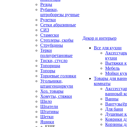
Резцы
Рубанки,
штроборезы ручные
Рулетки
Сетки абразивные
СИЗ
Стамески
Декор и интерьер
Степлеры, скобы
Струбцины
Все для кухни
Терки
Аксессуар
полиуретановые
кухни
Тиски, стусло
Вытяжки к
Топорища
Мебель
Топоры
Мойки кух
Торцевые головки
Товары для ванн
Угольники,
комнаты
штангенциркули
Акссессуа
Хоз. товары
ванноый к
Хомуты, стяжки
Ванны
Шило
Вантузы/ё
Шпатели
Для бани
Штативы
Душевые 
Щетки
Коврики д
Ящики
Корзины дл
+ ЕЩЕ