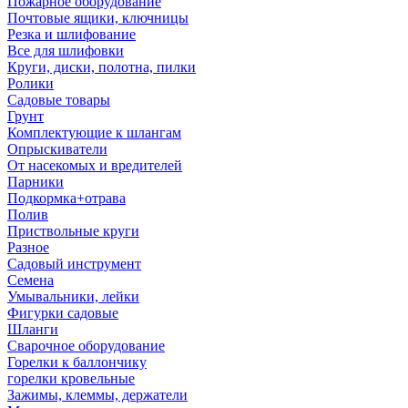
Пожарное оборудование
Почтовые ящики, ключницы
Резка и шлифование
Все для шлифовки
Круги, диски, полотна, пилки
Ролики
Садовые товары
Грунт
Комплектующие к шлангам
Опрыскиватели
От насекомых и вредителей
Парники
Подкормка+отрава
Полив
Приствольные круги
Разное
Садовый инструмент
Семена
Умывальники, лейки
Фигурки садовые
Шланги
Сварочное оборудование
Горелки к баллончику
горелки кровельные
Зажимы, клеммы, держатели