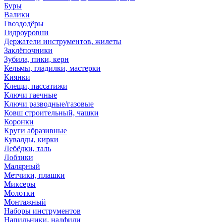
Буры
Валики
Гвоздодёры
Гидроуровни
Держатели инструментов, жилеты
Заклёпочники
Зубила, пики, керн
Кельмы, гладилки, мастерки
Киянки
Клещи, пассатижи
Ключи гаечные
Ключи разводные/газовые
Ковш строительный, чашки
Коронки
Круги абразивные
Кувалды, кирки
Лебёдки, таль
Лобзики
Малярный
Метчики, плашки
Миксеры
Молотки
Монтажный
Наборы инструментов
Напильники, надфили