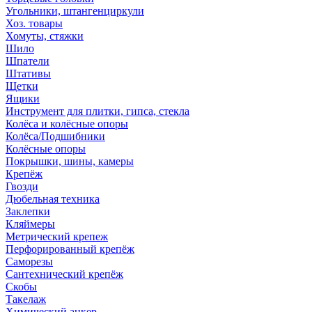
Угольники, штангенциркули
Хоз. товары
Хомуты, стяжки
Шило
Шпатели
Штативы
Щетки
Ящики
Инструмент для плитки, гипса, стекла
Колёса и колёсные опоры
Колёса/Подшибники
Колёсные опоры
Покрышки, шины, камеры
Крепёж
Гвозди
Дюбельная техника
Заклепки
Кляймеры
Метрический крепеж
Перфорированный крепёж
Саморезы
Сантехнический крепёж
Скобы
Такелаж
Химический анкер