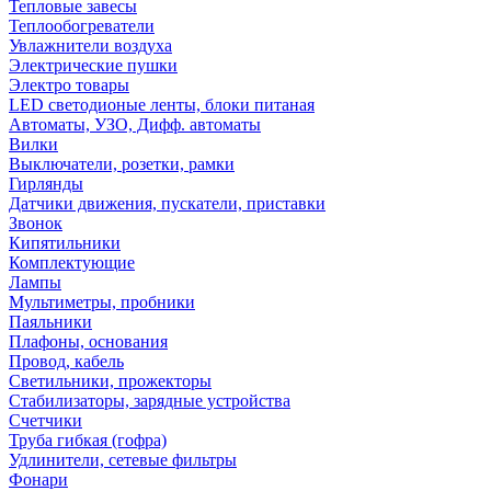
Тепловые завесы
Теплообогреватели
Увлажнители воздуха
Электрические пушки
Электро товары
LED светодионые ленты, блоки питаная
Автоматы, УЗО, Дифф. автоматы
Вилки
Выключатели, розетки, рамки
Гирлянды
Датчики движения, пускатели, приставки
Звонок
Кипятильники
Комплектующие
Лампы
Мультиметры, пробники
Паяльники
Плафоны, основания
Провод, кабель
Светильники, прожекторы
Стабилизаторы, зарядные устройства
Счетчики
Труба гибкая (гофра)
Удлинители, сетевые фильтры
Фонари