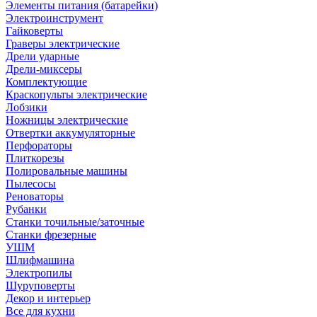
Элементы питания (батарейки)
Электроинструмент
Гайковерты
Граверы электрические
Дрели ударные
Дрели-миксеры
Комплектующие
Краскопульты электрические
Лобзики
Ножницы электрические
Отвертки аккумуляторные
Перфораторы
Плиткорезы
Полировальные машины
Пылесосы
Реноваторы
Рубанки
Станки точильные/заточные
Станки фрезерные
УШМ
Шлифмашина
Электропилы
Шуруповерты
Декор и интерьер
Все для кухни