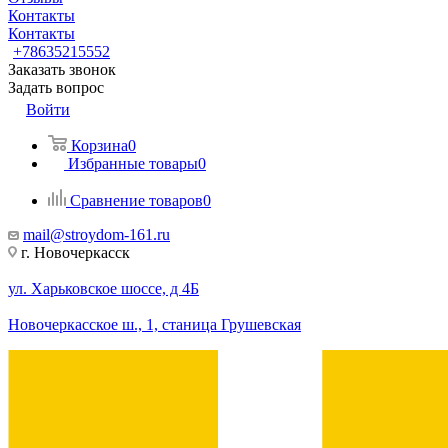
Контакты
Контакты
+78635215552
Заказать звонок
Задать вопрос
Войти
Корзина
0
Избранные товары
0
Сравнение товаров
0
mail@stroydom-161.ru
г. Новочеркасск
ул. Харьковское шоссе, д 4Б
Новочеркасское ш., 1, станица Грушевская