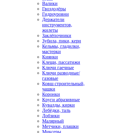
Валики
Гвоздодёры
Гидроуровни
Держатели
инструментов,
жилеты
Заклёпочники
Зубила, пики, керн
Кельмы, гладилки,
мастерки
Киянки
Клещи, пассатижи
Ключи гаечные
Ключи разводные/
газовые
Ковш строительный,
чашки
Коронки
Круги абразивные
Кувалды, кирки
Лебёдки, таль
Лобзики
Малярный
Метчики, плашки
Миксеры