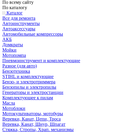
По всему сайту
По каталогу
Каталог
Все для ремонта
Автоинструменты
Автоаксессуары
Автомобильные компрессоры
АКБ
Домкраты
Мойки
Мотопомпа
Пневмоинструмент и комплектующие
Разное (для авто)
Бензотехника
STIHL и комплектующие
Бензо- и электротриммера
Бензопилы и электропилы
Генераторы и электростанции
Комплектующее к пилам
Масла
Мотоблоки
Мотокультиваторы, мотобуры
Веревки, Канат, Цепи, Троса
Веревка, Канат, Шнур, Шпагат
Стяжка, Стропы, Храп. механизмы