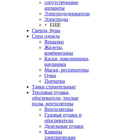
сопутствующие
аппараты
Электрододержатели
Электроды
+ ЕЩЕ
Сверла, буры
Спец одежда
Вешалки
Жилеты,
комбинезоны
Каски, наколенники,
наушники
Маски, респираторы
Очки
Перчатки
Тачки строительные
Тепловые пушки,
обогреватели, теплые
полы, вентиляторы
Вентиляторы
Газовые пушки и
обогреватели
Дизельные пушки
Камины
электрические