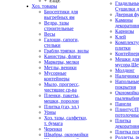
+ ЕЩЕ
Гладильные
Хоз. товары
Сушилки д
Биосептики для
Дверная ф
выгребных ям
Камины
Ведра, тазы
декоратив
строительные
Карнизы
Весы
Клей
Галоши, сапоги,
Комплекту
стельки
плитки
Грабли,тряпки, вилы
Контейнер
Канистры, фляги
Мешки для
Маркеры, мелки
мусора,Ще
Метлы, веники
Молдинг
Мусорные
Наличник
контейнеры
Напольны
Мыло, прогресс,
покрытия
чистящие ср-ва
Окномойки
Пленки, пакеты,
пылевыбив
мешки, поролон
Панели
Плитка (газ, эл.)
Плинтус/П
Урны
потолочны
Хоз. тазы, салфетки,
Плитка
т. бумага
декоративн
Черенки
Плитка по
Швабры, окномойки
Роллеты, 