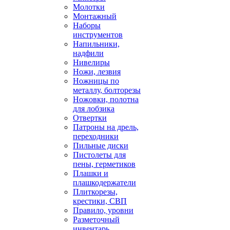
Молотки
Монтажный
Наборы
инструментов
Напильники,
надфили
Нивелиры
Ножи, лезвия
Ножницы по
металлу, болторезы
Ножовки, полотна
для лобзика
Отвертки
Патроны на дрель,
переходники
Пильные диски
Пистолеты для
пены, герметиков
Плашки и
плашкодержатели
Плиткорезы,
крестики, СВП
Правило, уровни
Разметочный
инвентарь