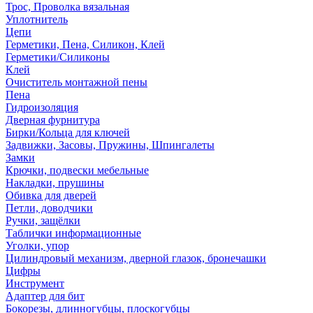
Трос, Проволка вязальная
Уплотнитель
Цепи
Герметики, Пена, Силикон, Клей
Герметики/Силиконы
Клей
Очиститель монтажной пены
Пена
Гидроизоляция
Дверная фурнитура
Бирки/Кольца для ключей
Задвижки, Засовы, Пружины, Шпингалеты
Замки
Крючки, подвески мебельные
Накладки, прушины
Обивка для дверей
Петли, доводчики
Ручки, защёлки
Таблички информационные
Уголки, упор
Цилиндровый механизм, дверной глазок, бронечашки
Цифры
Инструмент
Адаптер для бит
Бокорезы, длинногубцы, плоскогубцы