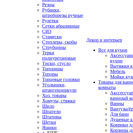
Резцы
Рубанки,
штроборезы ручные
Рулетки
Сетки абразивные
СИЗ
Стамески
Декор и интерьер
Степлеры, скобы
Струбцины
Все для кухни
Терки
Аксессуар
полиуретановые
кухни
Тиски, стусло
Вытяжки к
Топорища
Мебель
Топоры
Мойки кух
Торцевые головки
Товары для ванн
Угольники,
комнаты
штангенциркули
Акссессуа
Хоз. товары
ванноый к
Хомуты, стяжки
Ванны
Шило
Вантузы/ё
Шпатели
Для бани
Штативы
Душевые 
Щетки
Коврики д
Ящики
Корзины дл
+ ЕЩЕ