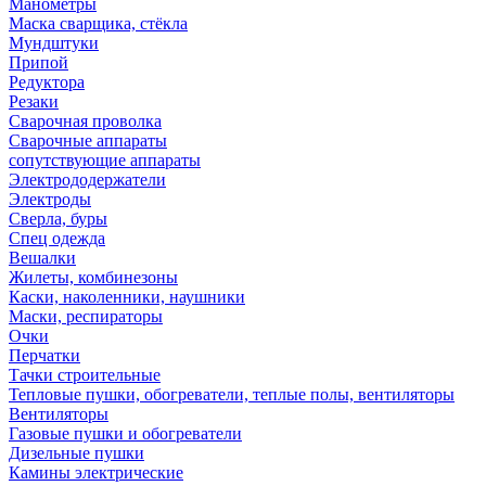
Манометры
Маска сварщика, стёкла
Мундштуки
Припой
Редуктора
Резаки
Сварочная проволка
Сварочные аппараты
сопутствующие аппараты
Электрододержатели
Электроды
Сверла, буры
Спец одежда
Вешалки
Жилеты, комбинезоны
Каски, наколенники, наушники
Маски, респираторы
Очки
Перчатки
Тачки строительные
Тепловые пушки, обогреватели, теплые полы, вентиляторы
Вентиляторы
Газовые пушки и обогреватели
Дизельные пушки
Камины электрические