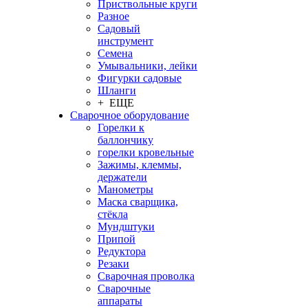
Приствольные круги
Разное
Садовый
инструмент
Семена
Умывальники, лейки
Фигурки садовые
Шланги
+ ЕЩЕ
Сварочное оборудование
Горелки к
баллончику
горелки кровельные
Зажимы, клеммы,
держатели
Манометры
Маска сварщика,
стёкла
Мундштуки
Припой
Редуктора
Резаки
Сварочная проволка
Сварочные
аппараты