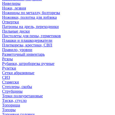
Нивелиры
Ножи, лезвия
Ножницы по металлу, болторезы
Ножовки, полотна для лобзика
Отвертки
Патроны на дрель, переходники
Пильные диски
Пистолеты для пены, герметиков
Плашки и плашкодержатели
Плиткорезы, крестики, СВП
Правило, уровни
Разметочный инвентарь
Резцы
Рубанки, штроборезы ручные
Рулетки
Сетки абразивные
СИЗ
Стамески
Степлеры, скобы
Струбцины
Терки полиуретановые
Тиски, стусло
Топорища
Топоры
Торцевые головки