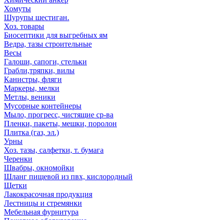
Хомуты
Шурупы шестиган.
Хоз. товары
Биосептики для выгребных ям
Ведра, тазы строительные
Весы
Галоши, сапоги, стельки
Грабли,тряпки, вилы
Канистры, фляги
Маркеры, мелки
Метлы, веники
Мусорные контейнеры
Мыло, прогресс, чистящие ср-ва
Пленки, пакеты, мешки, поролон
Плитка (газ, эл.)
Урны
Хоз. тазы, салфетки, т. бумага
Черенки
Швабры, окномойки
Шланг пищевой из пвх, кислородный
Щетки
Лакокрасочная продукция
Лестницы и стремянки
Мебельная фурнитура