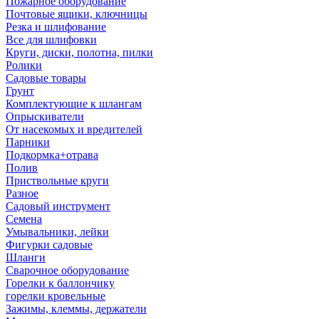
Пожарное оборудование
Почтовые ящики, ключницы
Резка и шлифование
Все для шлифовки
Круги, диски, полотна, пилки
Ролики
Садовые товары
Грунт
Комплектующие к шлангам
Опрыскиватели
От насекомых и вредителей
Парники
Подкормка+отрава
Полив
Приствольные круги
Разное
Садовый инструмент
Семена
Умывальники, лейки
Фигурки садовые
Шланги
Сварочное оборудование
Горелки к баллончику
горелки кровельные
Зажимы, клеммы, держатели