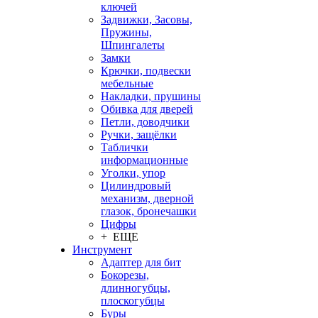
ключей
Задвижки, Засовы,
Пружины,
Шпингалеты
Замки
Крючки, подвески
мебельные
Накладки, прушины
Обивка для дверей
Петли, доводчики
Ручки, защёлки
Таблички
информационные
Уголки, упор
Цилиндровый
механизм, дверной
глазок, бронечашки
Цифры
+ ЕЩЕ
Инструмент
Адаптер для бит
Бокорезы,
длинногубцы,
плоскогубцы
Буры