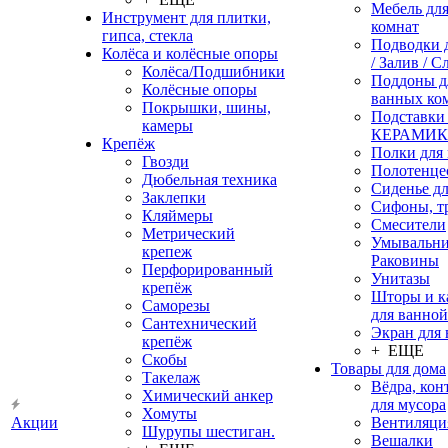
Мебель дл
Инструмент для плитки,
комнат
гипса, стекла
Подводки 
Колёса и колёсные опоры
/ Залив / С
Колёса/Подшибники
Поддоны д
Колёсные опоры
ванных ко
Покрышки, шины,
Подставки
камеры
КЕРАМИ
Крепёж
Полки для
Гвозди
Полотенце
Дюбельная техника
Сиденье дл
Заклепки
Сифоны, т
Кляймеры
Смесители
Метрический
Умывальни
крепеж
Раковины
Перфорированный
Унитазы
крепёж
Шторы и к
Саморезы
для ванной
Сантехнический
Экран для
крепёж
+ ЕЩЕ
Скобы
Товары для дома
Такелаж
Вёдра, ко
Химический анкер
для мусора
Хомуты
Акции
Вентиляци
Шурупы шестиган.
Вешалки