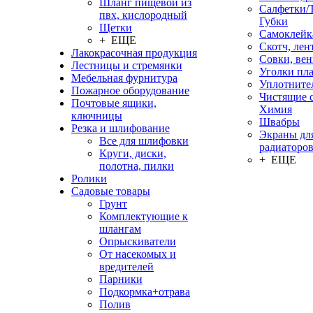
Шланг пищевой из
Салфетки/
пвх, кислородный
Губки
Щетки
Самоклейк
+ ЕЩЕ
Скотч, лен
Лакокрасочная продукция
Совки, ве
Лестницы и стремянки
Уголки пл
Мебельная фурнитура
Уплотните
Пожарное оборудование
Чистящие с
Почтовые ящики,
Химия
ключницы
Швабры
Резка и шлифование
Экраны дл
Все для шлифовки
радиаторо
Круги, диски,
+ ЕЩЕ
полотна, пилки
Ролики
Садовые товары
Грунт
Комплектующие к
шлангам
Опрыскиватели
От насекомых и
вредителей
Парники
Подкормка+отрава
Полив