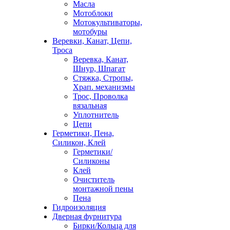
Масла
Мотоблоки
Мотокультиваторы,
мотобуры
Веревки, Канат, Цепи,
Троса
Веревка, Канат,
Шнур, Шпагат
Стяжка, Стропы,
Храп. механизмы
Трос, Проволка
вязальная
Уплотнитель
Цепи
Герметики, Пена,
Силикон, Клей
Герметики/
Силиконы
Клей
Очиститель
монтажной пены
Пена
Гидроизоляция
Дверная фурнитура
Бирки/Кольца для