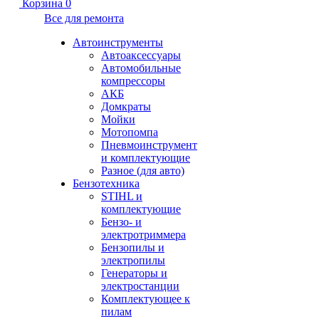
Корзина
0
Все для ремонта
Автоинструменты
Автоаксессуары
Автомобильные
компрессоры
АКБ
Домкраты
Мойки
Мотопомпа
Пневмоинструмент
и комплектующие
Разное (для авто)
Бензотехника
STIHL и
комплектующие
Бензо- и
электротриммера
Бензопилы и
электропилы
Генераторы и
электростанции
Комплектующее к
пилам