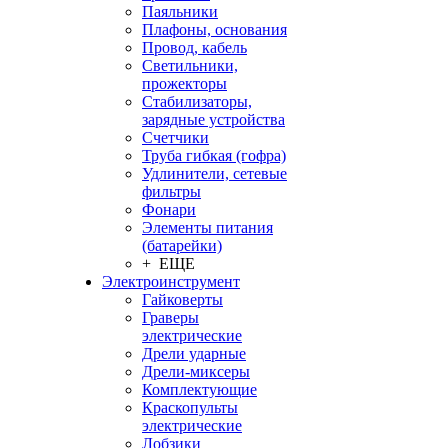
Паяльники
Плафоны, основания
Провод, кабель
Светильники,
прожекторы
Стабилизаторы,
зарядные устройства
Счетчики
Труба гибкая (гофра)
Удлинители, сетевые
фильтры
Фонари
Элементы питания
(батарейки)
+ ЕЩЕ
Электроинструмент
Гайковерты
Граверы
электрические
Дрели ударные
Дрели-миксеры
Комплектующие
Краскопульты
электрические
Лобзики