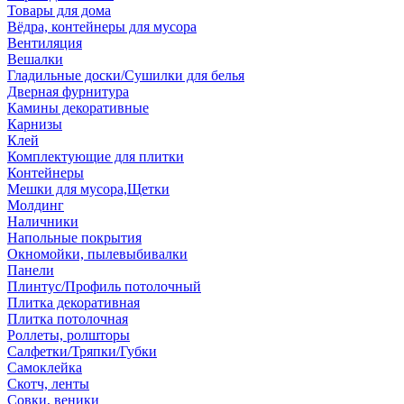
Товары для дома
Вёдра, контейнеры для мусора
Вентиляция
Вешалки
Гладильные доски/Сушилки для белья
Дверная фурнитура
Камины декоративные
Карнизы
Клей
Комплектующие для плитки
Контейнеры
Мешки для мусора,Щетки
Молдинг
Наличники
Напольные покрытия
Окномойки, пылевыбивалки
Панели
Плинтус/Профиль потолочный
Плитка декоративная
Плитка потолочная
Роллеты, ролшторы
Салфетки/Тряпки/Губки
Самоклейка
Скотч, ленты
Совки, веники