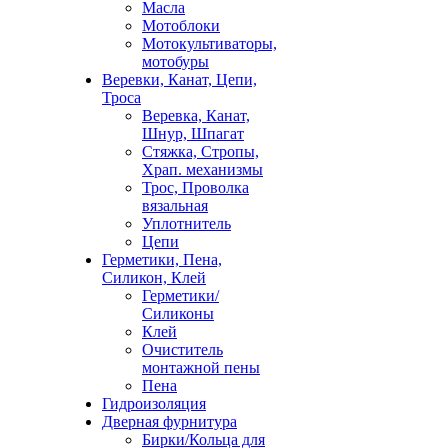
Масла
Мотоблоки
Мотокультиваторы,
мотобуры
Веревки, Канат, Цепи,
Троса
Веревка, Канат,
Шнур, Шпагат
Стяжка, Стропы,
Храп. механизмы
Трос, Проволка
вязальная
Уплотнитель
Цепи
Герметики, Пена,
Силикон, Клей
Герметики/
Силиконы
Клей
Очиститель
монтажной пены
Пена
Гидроизоляция
Дверная фурнитура
Бирки/Кольца для