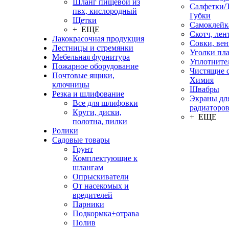
Шланг пищевой из
Салфетки/
пвх, кислородный
Губки
Щетки
Самоклейк
+ ЕЩЕ
Скотч, лен
Лакокрасочная продукция
Совки, ве
Лестницы и стремянки
Уголки пл
Мебельная фурнитура
Уплотните
Пожарное оборудование
Чистящие с
Почтовые ящики,
Химия
ключницы
Швабры
Резка и шлифование
Экраны дл
Все для шлифовки
радиаторо
Круги, диски,
+ ЕЩЕ
полотна, пилки
Ролики
Садовые товары
Грунт
Комплектующие к
шлангам
Опрыскиватели
От насекомых и
вредителей
Парники
Подкормка+отрава
Полив