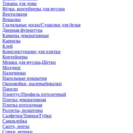
Товары для дома
Вёдра, контейнеры для мусора
Вентиляция
Вешалки
Гладильные доски/Сушилки для белья
Дверная фурнитура
Камины декоративные
Карнизы
Клей
Комплектующие для плитки
Контейнеры
Мешки для мусора,Щетки
Молдинг
Наличники
Напольные покрытия
Окномойки, пылевыбивалки
Панели
Плинтус/Профиль потолочный
Плитка декоративная
Плитка потолочная
Роллеты, ролшторы
Салфетки/Тряпки/Губки
Самоклейка
Скотч, ленты
Совки, веники