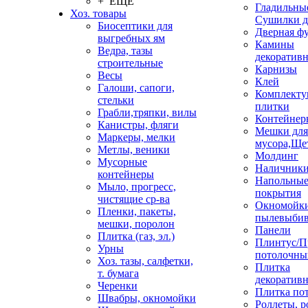
+ ЕЩЕ
Гладильные
Хоз. товары
Сушилки д
Биосептики для
Дверная ф
выгребных ям
Камины
Ведра, тазы
декоратив
строительные
Карнизы
Весы
Клей
Галоши, сапоги,
Комплекту
стельки
плитки
Грабли,тряпки, вилы
Контейнер
Канистры, фляги
Мешки для
Маркеры, мелки
мусора,Ще
Метлы, веники
Молдинг
Мусорные
Наличник
контейнеры
Напольны
Мыло, прогресс,
покрытия
чистящие ср-ва
Окномойки
Пленки, пакеты,
пылевыбив
мешки, поролон
Панели
Плитка (газ, эл.)
Плинтус/П
Урны
потолочны
Хоз. тазы, салфетки,
Плитка
т. бумага
декоративн
Черенки
Плитка по
Швабры, окномойки
Роллеты, 