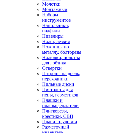
Молотки
Монтажный
Наборы
инструментов
Напильники,
надфили
Нивелиры
Ножи, лезвия
Ножницы по
металлу, болторезы
Ножовки, полотна
для лобзика
Отвертки
Патроны на дрель,
переходники
Пильные диски
Пистолеты для
пены, герметиков
Плашки и
плашкодержатели
Плиткорезы,
крестики, СВП
Правило, уровни
Разметочный
инвентарь