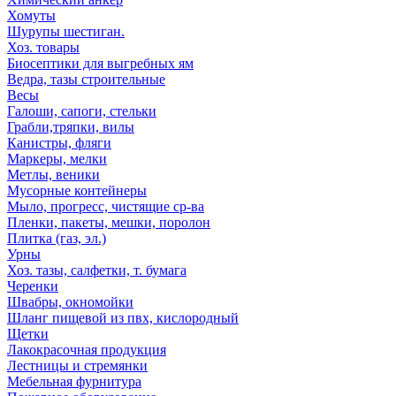
Хомуты
Шурупы шестиган.
Хоз. товары
Биосептики для выгребных ям
Ведра, тазы строительные
Весы
Галоши, сапоги, стельки
Грабли,тряпки, вилы
Канистры, фляги
Маркеры, мелки
Метлы, веники
Мусорные контейнеры
Мыло, прогресс, чистящие ср-ва
Пленки, пакеты, мешки, поролон
Плитка (газ, эл.)
Урны
Хоз. тазы, салфетки, т. бумага
Черенки
Швабры, окномойки
Шланг пищевой из пвх, кислородный
Щетки
Лакокрасочная продукция
Лестницы и стремянки
Мебельная фурнитура