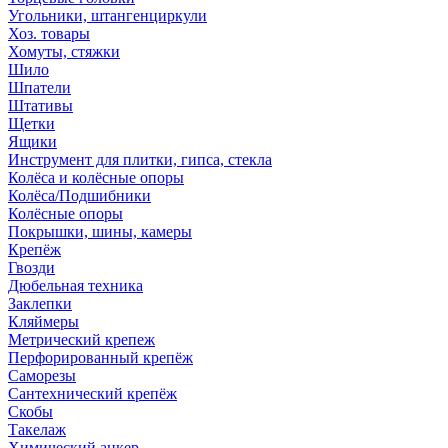
Угольники, штангенциркули
Хоз. товары
Хомуты, стяжки
Шило
Шпатели
Штативы
Щетки
Ящики
Инструмент для плитки, гипса, стекла
Колёса и колёсные опоры
Колёса/Подшибники
Колёсные опоры
Покрышки, шины, камеры
Крепёж
Гвозди
Дюбельная техника
Заклепки
Кляймеры
Метрический крепеж
Перфорированный крепёж
Саморезы
Сантехнический крепёж
Скобы
Такелаж
Химический анкер