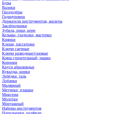
Буры
Валики
Гвоздодёры
Гидроуровни
Держатели инструментов, жилеты
Заклёпочники
Зубила, пики, керн
Кельмы, гладилки, мастерки
Киянки
Клещи, пассатижи
Ключи гаечные
Ключи разводные/газовые
Ковш строительный, чашки
Коронки
Круги абразивные
Кувалды, кирки
Лебёдки, таль
Лобзики
Малярный
Метчики, плашки
Миксеры
Молотки
Монтажный
Наборы инструментов
Напильники, надфили