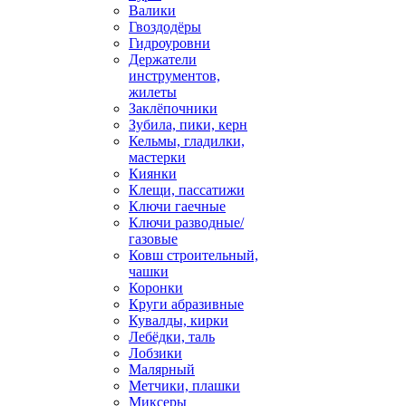
Валики
Гвоздодёры
Гидроуровни
Держатели
инструментов,
жилеты
Заклёпочники
Зубила, пики, керн
Кельмы, гладилки,
мастерки
Киянки
Клещи, пассатижи
Ключи гаечные
Ключи разводные/
газовые
Ковш строительный,
чашки
Коронки
Круги абразивные
Кувалды, кирки
Лебёдки, таль
Лобзики
Малярный
Метчики, плашки
Миксеры