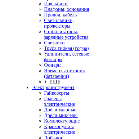
Паяльники
Плафоны, основания
Провод, кабель
Светильники,
прожекторы
Стабилизаторы,
зарядные устройства
Счетчики
Труба гибкая (гофра)
Удлинители, сетевые
фильтры
Фонари
Элементы питания
(батарейки)
+ ЕЩЕ
Электроинструмент
Гайковерты
Граверы
электрические
Дрели ударные
Дрели-миксеры
Комплектующие
Краскопульты
электрические
Лобзики