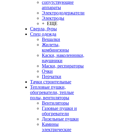
сопутствующие
аппараты
Электрододержатели
Электроды
+ ЕЩЕ
Сверла, буры
Спец одежда
Вешалки
Жилеты,
комбинезоны
Каски, наколенники,
наушники
Маски, респираторы
Очки
Перчатки
Тачки строительные
Тепловые пушки,
обогреватели, теплые
полы, вентиляторы
Вентиляторы
Газовые пушки и
обогреватели
Дизельные пушки
Камины
электрические