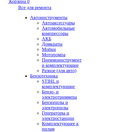
Корзина
0
Все для ремонта
Автоинструменты
Автоаксессуары
Автомобильные
компрессоры
АКБ
Домкраты
Мойки
Мотопомпа
Пневмоинструмент
и комплектующие
Разное (для авто)
Бензотехника
STIHL и
комплектующие
Бензо- и
электротриммера
Бензопилы и
электропилы
Генераторы и
электростанции
Комплектующее к
пилам