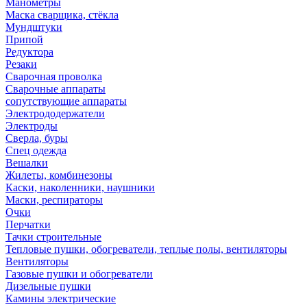
Манометры
Маска сварщика, стёкла
Мундштуки
Припой
Редуктора
Резаки
Сварочная проволка
Сварочные аппараты
сопутствующие аппараты
Электрододержатели
Электроды
Сверла, буры
Спец одежда
Вешалки
Жилеты, комбинезоны
Каски, наколенники, наушники
Маски, респираторы
Очки
Перчатки
Тачки строительные
Тепловые пушки, обогреватели, теплые полы, вентиляторы
Вентиляторы
Газовые пушки и обогреватели
Дизельные пушки
Камины электрические