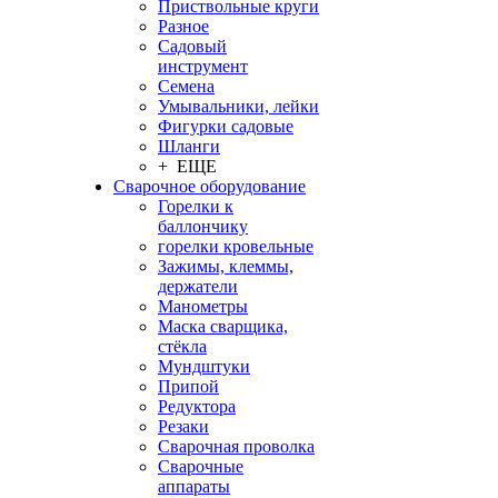
Приствольные круги
Разное
Садовый
инструмент
Семена
Умывальники, лейки
Фигурки садовые
Шланги
+ ЕЩЕ
Сварочное оборудование
Горелки к
баллончику
горелки кровельные
Зажимы, клеммы,
держатели
Манометры
Маска сварщика,
стёкла
Мундштуки
Припой
Редуктора
Резаки
Сварочная проволка
Сварочные
аппараты