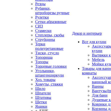
Резцы
Рубанки,
штроборезы ручные
Рулетки
Сетки абразивные
СИЗ
Стамески
Декор и интерьер
Степлеры, скобы
Струбцины
Все для кухни
Терки
Аксессуар
полиуретановые
кухни
Тиски, стусло
Вытяжки к
Топорища
Мебель
Топоры
Мойки кух
Торцевые головки
Товары для ванн
Угольники,
комнаты
штангенциркули
Акссессуа
Хоз. товары
ванноый к
Хомуты, стяжки
Ванны
Шило
Вантузы/ё
Шпатели
Для бани
Штативы
Душевые 
Щетки
Коврики д
Ящики
Корзины дл
+ ЕЩЕ