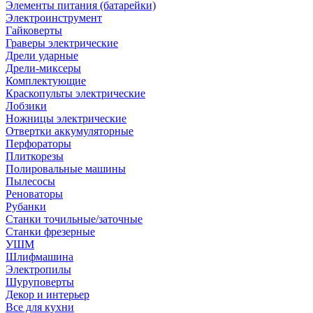
Элементы питания (батарейки)
Электроинструмент
Гайковерты
Граверы электрические
Дрели ударные
Дрели-миксеры
Комплектующие
Краскопульты электрические
Лобзики
Ножницы электрические
Отвертки аккумуляторные
Перфораторы
Плиткорезы
Полировальные машины
Пылесосы
Реноваторы
Рубанки
Станки точильные/заточные
Станки фрезерные
УШМ
Шлифмашина
Электропилы
Шуруповерты
Декор и интерьер
Все для кухни