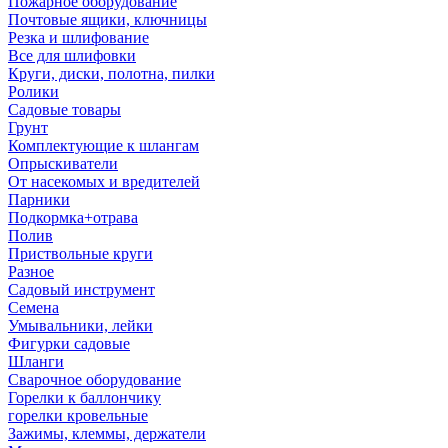
Пожарное оборудование
Почтовые ящики, ключницы
Резка и шлифование
Все для шлифовки
Круги, диски, полотна, пилки
Ролики
Садовые товары
Грунт
Комплектующие к шлангам
Опрыскиватели
От насекомых и вредителей
Парники
Подкормка+отрава
Полив
Приствольные круги
Разное
Садовый инструмент
Семена
Умывальники, лейки
Фигурки садовые
Шланги
Сварочное оборудование
Горелки к баллончику
горелки кровельные
Зажимы, клеммы, держатели