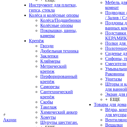
Мебель дл
Инструмент для плитки,
комнат
гипса, стекла
Подводки 
Колёса и колёсные опоры
/ Залив / С
Колёса/Подшибники
Поддоны д
Колёсные опоры
ванных ко
Покрышки, шины,
Подставки
камеры
КЕРАМИ
Крепёж
Полки для
Гвозди
Полотенце
Дюбельная техника
Сиденье дл
Заклепки
Сифоны, т
Кляймеры
Смесители
Метрический
Умывальни
крепеж
Раковины
Перфорированный
Унитазы
крепёж
Шторы и к
Саморезы
для ванной
Сантехнический
Экран для
крепёж
+ ЕЩЕ
Скобы
Товары для дома
Такелаж
Вёдра, ко
Химический анкер
для мусора
Хомуты
Акции
Вентиляци
Шурупы шестиган.
Вешалки