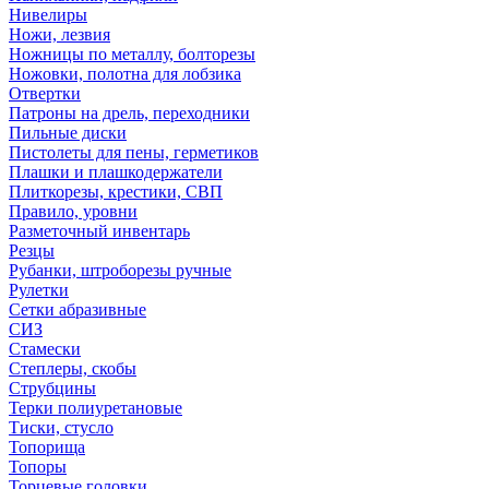
Нивелиры
Ножи, лезвия
Ножницы по металлу, болторезы
Ножовки, полотна для лобзика
Отвертки
Патроны на дрель, переходники
Пильные диски
Пистолеты для пены, герметиков
Плашки и плашкодержатели
Плиткорезы, крестики, СВП
Правило, уровни
Разметочный инвентарь
Резцы
Рубанки, штроборезы ручные
Рулетки
Сетки абразивные
СИЗ
Стамески
Степлеры, скобы
Струбцины
Терки полиуретановые
Тиски, стусло
Топорища
Топоры
Торцевые головки