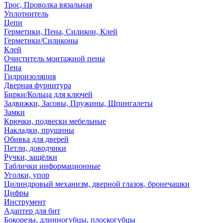
Трос, Проволка вязальная
Уплотнитель
Цепи
Герметики, Пена, Силикон, Клей
Герметики/Силиконы
Клей
Очиститель монтажной пены
Пена
Гидроизоляция
Дверная фурнитура
Бирки/Кольца для ключей
Задвижки, Засовы, Пружины, Шпингалеты
Замки
Крючки, подвески мебельные
Накладки, прушины
Обивка для дверей
Петли, доводчики
Ручки, защёлки
Таблички информационные
Уголки, упор
Цилиндровый механизм, дверной глазок, бронечашки
Цифры
Инструмент
Адаптер для бит
Бокорезы, длинногубцы, плоскогубцы