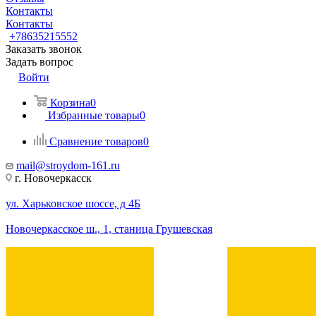
Контакты
Контакты
+78635215552
Заказать звонок
Задать вопрос
Войти
Корзина
0
Избранные товары
0
Сравнение товаров
0
mail@stroydom-161.ru
г. Новочеркасск
ул. Харьковское шоссе, д 4Б
Новочеркасское ш., 1, станица Грушевская