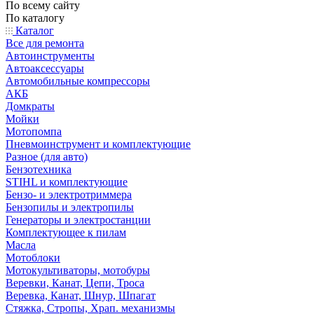
По всему сайту
По каталогу
Каталог
Все для ремонта
Автоинструменты
Автоаксессуары
Автомобильные компрессоры
АКБ
Домкраты
Мойки
Мотопомпа
Пневмоинструмент и комплектующие
Разное (для авто)
Бензотехника
STIHL и комплектующие
Бензо- и электротриммера
Бензопилы и электропилы
Генераторы и электростанции
Комплектующее к пилам
Масла
Мотоблоки
Мотокультиваторы, мотобуры
Веревки, Канат, Цепи, Троса
Веревка, Канат, Шнур, Шпагат
Стяжка, Стропы, Храп. механизмы