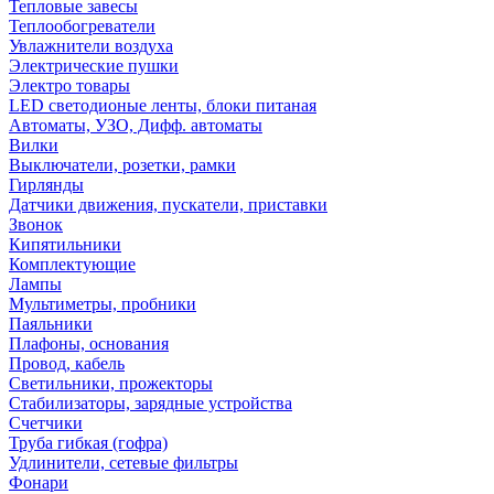
Тепловые завесы
Теплообогреватели
Увлажнители воздуха
Электрические пушки
Электро товары
LED светодионые ленты, блоки питаная
Автоматы, УЗО, Дифф. автоматы
Вилки
Выключатели, розетки, рамки
Гирлянды
Датчики движения, пускатели, приставки
Звонок
Кипятильники
Комплектующие
Лампы
Мультиметры, пробники
Паяльники
Плафоны, основания
Провод, кабель
Светильники, прожекторы
Стабилизаторы, зарядные устройства
Счетчики
Труба гибкая (гофра)
Удлинители, сетевые фильтры
Фонари