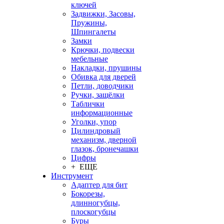
ключей
Задвижки, Засовы,
Пружины,
Шпингалеты
Замки
Крючки, подвески
мебельные
Накладки, прушины
Обивка для дверей
Петли, доводчики
Ручки, защёлки
Таблички
информационные
Уголки, упор
Цилиндровый
механизм, дверной
глазок, бронечашки
Цифры
+ ЕЩЕ
Инструмент
Адаптер для бит
Бокорезы,
длинногубцы,
плоскогубцы
Буры