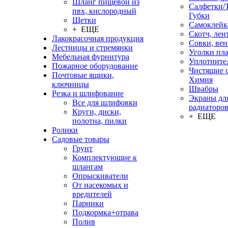
Шланг пищевой из
Салфетки/
пвх, кислородный
Губки
Щетки
Самоклейк
+ ЕЩЕ
Скотч, лен
Лакокрасочная продукция
Совки, ве
Лестницы и стремянки
Уголки пл
Мебельная фурнитура
Уплотните
Пожарное оборудование
Чистящие с
Почтовые ящики,
Химия
ключницы
Швабры
Резка и шлифование
Экраны дл
Все для шлифовки
радиаторо
Круги, диски,
+ ЕЩЕ
полотна, пилки
Ролики
Садовые товары
Грунт
Комплектующие к
шлангам
Опрыскиватели
От насекомых и
вредителей
Парники
Подкормка+отрава
Полив