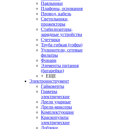
Паяльники
Плафоны, основания
Провод, кабель
Светильники,
прожекторы
Стабилизаторы,
зарядные устройства
Счетчики
Труба гибкая (гофра)
Удлинители, сетевые
фильтры
Фонари
Элементы питания
(батарейки)
+ ЕЩЕ
Электроинструмент
Гайковерты
Граверы
электрические
Дрели ударные
Дрели-миксеры
Комплектующие
Краскопульты
электрические
Лобзики