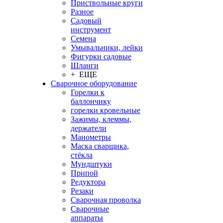
Приствольные круги
Разное
Садовый
инструмент
Семена
Умывальники, лейки
Фигурки садовые
Шланги
+ ЕЩЕ
Сварочное оборудование
Горелки к
баллончику
горелки кровельные
Зажимы, клеммы,
держатели
Манометры
Маска сварщика,
стёкла
Мундштуки
Припой
Редуктора
Резаки
Сварочная проволка
Сварочные
аппараты