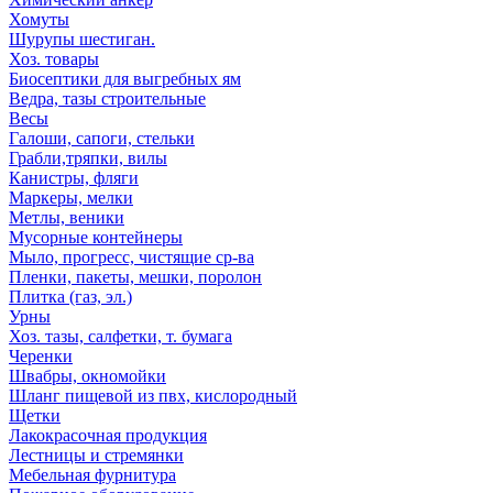
Хомуты
Шурупы шестиган.
Хоз. товары
Биосептики для выгребных ям
Ведра, тазы строительные
Весы
Галоши, сапоги, стельки
Грабли,тряпки, вилы
Канистры, фляги
Маркеры, мелки
Метлы, веники
Мусорные контейнеры
Мыло, прогресс, чистящие ср-ва
Пленки, пакеты, мешки, поролон
Плитка (газ, эл.)
Урны
Хоз. тазы, салфетки, т. бумага
Черенки
Швабры, окномойки
Шланг пищевой из пвх, кислородный
Щетки
Лакокрасочная продукция
Лестницы и стремянки
Мебельная фурнитура