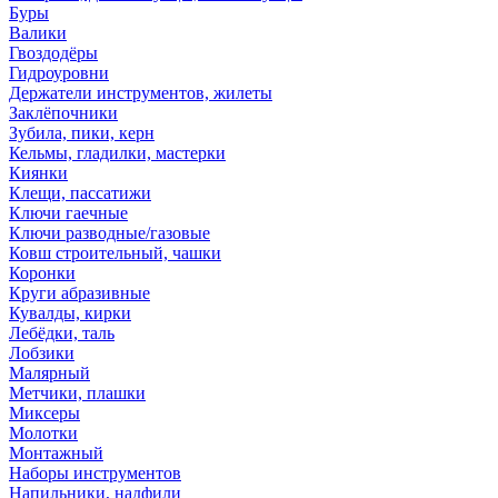
Буры
Валики
Гвоздодёры
Гидроуровни
Держатели инструментов, жилеты
Заклёпочники
Зубила, пики, керн
Кельмы, гладилки, мастерки
Киянки
Клещи, пассатижи
Ключи гаечные
Ключи разводные/газовые
Ковш строительный, чашки
Коронки
Круги абразивные
Кувалды, кирки
Лебёдки, таль
Лобзики
Малярный
Метчики, плашки
Миксеры
Молотки
Монтажный
Наборы инструментов
Напильники, надфили