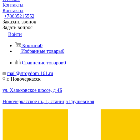
Контакты
Контакты
+78635215552
Заказать звонок
Задать вопрос
Войти
Корзина
0
Избранные товары
0
Сравнение товаров
0
mail@stroydom-161.ru
г. Новочеркасск
ул. Харьковское шоссе, д 4Б
Новочеркасское ш., 1, станица Грушевская