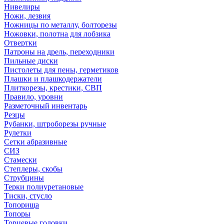
Нивелиры
Ножи, лезвия
Ножницы по металлу, болторезы
Ножовки, полотна для лобзика
Отвертки
Патроны на дрель, переходники
Пильные диски
Пистолеты для пены, герметиков
Плашки и плашкодержатели
Плиткорезы, крестики, СВП
Правило, уровни
Разметочный инвентарь
Резцы
Рубанки, штроборезы ручные
Рулетки
Сетки абразивные
СИЗ
Стамески
Степлеры, скобы
Струбцины
Терки полиуретановые
Тиски, стусло
Топорища
Топоры
Торцевые головки