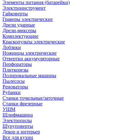
Элементы питания (батарейки)
Электроинструмент
Гайковерты
Граверы электрические
Дрели ударные
Дрели-миксеры
Комплектующие
Краскопульты электрические
Лобзики
Ножницы электрические
Отвертки аккумуляторные
Перфораторы
Плиткорезы
Полировальные машины
Пылесосы
Реноваторы
Рубанки
Станки точильные/заточные
Станки фрезерные
УШМ
Шлифмашина
Электропилы
Шуруповерты
Декор и интерьер
Все для кухни