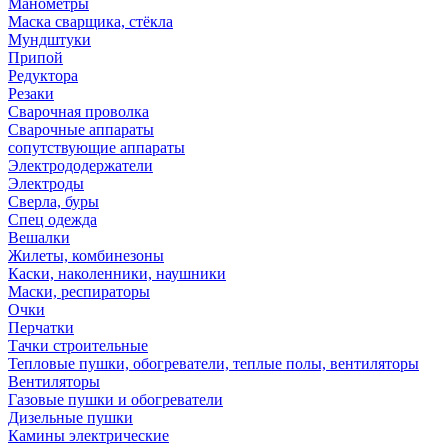
Манометры
Маска сварщика, стёкла
Мундштуки
Припой
Редуктора
Резаки
Сварочная проволка
Сварочные аппараты
сопутствующие аппараты
Электрододержатели
Электроды
Сверла, буры
Спец одежда
Вешалки
Жилеты, комбинезоны
Каски, наколенники, наушники
Маски, респираторы
Очки
Перчатки
Тачки строительные
Тепловые пушки, обогреватели, теплые полы, вентиляторы
Вентиляторы
Газовые пушки и обогреватели
Дизельные пушки
Камины электрические