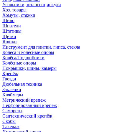
Угольники, штангенциркули
Хоз. товары
Хомуты, стяжки
Шило
Шпатели
Штативы
Щетки
Ящики
Инструмент для плитки, гипса, стекла
Колёса и колёсные опоры
Колёса/Подшибники
Колёсные опоры
Покрышки, шины, камеры
Крепёж
Гвозди
Дюбельная техника
Заклепки
Кляймеры
Метрический крепеж
Перфорированный крепёж
Саморезы
Сантехнический крепёж
Скобы
Такелаж
Химический анкер