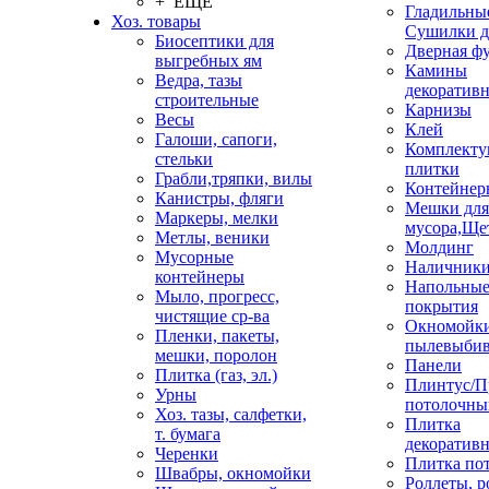
+ ЕЩЕ
Гладильные
Хоз. товары
Сушилки д
Биосептики для
Дверная ф
выгребных ям
Камины
Ведра, тазы
декоратив
строительные
Карнизы
Весы
Клей
Галоши, сапоги,
Комплекту
стельки
плитки
Грабли,тряпки, вилы
Контейнер
Канистры, фляги
Мешки для
Маркеры, мелки
мусора,Ще
Метлы, веники
Молдинг
Мусорные
Наличник
контейнеры
Напольны
Мыло, прогресс,
покрытия
чистящие ср-ва
Окномойки
Пленки, пакеты,
пылевыбив
мешки, поролон
Панели
Плитка (газ, эл.)
Плинтус/П
Урны
потолочны
Хоз. тазы, салфетки,
Плитка
т. бумага
декоративн
Черенки
Плитка по
Швабры, окномойки
Роллеты, 