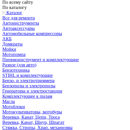
По всему сайту
По каталогу
Каталог
Все для ремонта
Автоинструменты
Автоаксессуары
Автомобильные компрессоры
АКБ
Домкраты
Мойки
Мотопомпа
Пневмоинструмент и комплектующие
Разное (для авто)
Бензотехника
STIHL и комплектующие
Бензо- и электротриммера
Бензопилы и электропилы
Генераторы и электростанции
Комплектующее к пилам
Масла
Мотоблоки
Мотокультиваторы, мотобуры
Веревки, Канат, Цепи, Троса
Веревка, Канат, Шнур, Шпагат
Стяжка, Стропы, Храп. механизмы