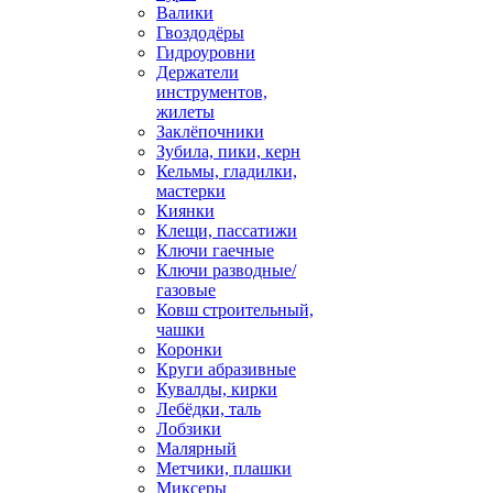
Валики
Гвоздодёры
Гидроуровни
Держатели
инструментов,
жилеты
Заклёпочники
Зубила, пики, керн
Кельмы, гладилки,
мастерки
Киянки
Клещи, пассатижи
Ключи гаечные
Ключи разводные/
газовые
Ковш строительный,
чашки
Коронки
Круги абразивные
Кувалды, кирки
Лебёдки, таль
Лобзики
Малярный
Метчики, плашки
Миксеры