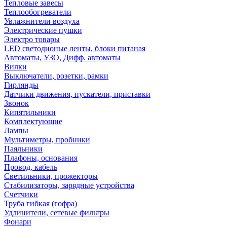
Тепловые завесы
Теплообогреватели
Увлажнители воздуха
Электрические пушки
Электро товары
LED светодионые ленты, блоки питаная
Автоматы, УЗО, Дифф. автоматы
Вилки
Выключатели, розетки, рамки
Гирлянды
Датчики движения, пускатели, приставки
Звонок
Кипятильники
Комплектующие
Лампы
Мультиметры, пробники
Паяльники
Плафоны, основания
Провод, кабель
Светильники, прожекторы
Стабилизаторы, зарядные устройства
Счетчики
Труба гибкая (гофра)
Удлинители, сетевые фильтры
Фонари