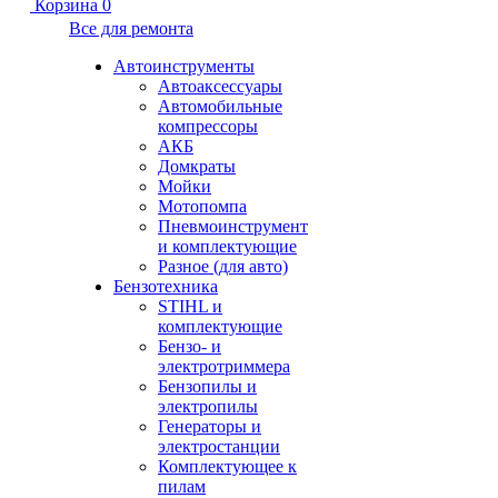
Корзина
0
Все для ремонта
Автоинструменты
Автоаксессуары
Автомобильные
компрессоры
АКБ
Домкраты
Мойки
Мотопомпа
Пневмоинструмент
и комплектующие
Разное (для авто)
Бензотехника
STIHL и
комплектующие
Бензо- и
электротриммера
Бензопилы и
электропилы
Генераторы и
электростанции
Комплектующее к
пилам