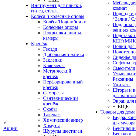
Мебель дл
Инструмент для плитки,
комнат
гипса, стекла
Подводки 
Колёса и колёсные опоры
/ Залив / С
Колёса/Подшибники
Поддоны д
Колёсные опоры
ванных ко
Покрышки, шины,
Подставки
камеры
КЕРАМИ
Крепёж
Полки для
Гвозди
Полотенце
Дюбельная техника
Сиденье дл
Заклепки
Сифоны, т
Кляймеры
Смесители
Метрический
Умывальни
крепеж
Раковины
Перфорированный
Унитазы
крепёж
Шторы и к
Саморезы
для ванной
Сантехнический
Экран для
крепёж
+ ЕЩЕ
Скобы
Товары для дома
Такелаж
Вёдра, ко
Химический анкер
для мусора
Хомуты
Акции
Вентиляци
Шурупы шестиган.
Вешалки