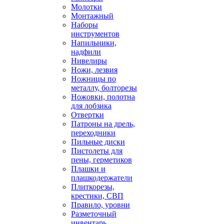
Молотки
Монтажный
Наборы
инструментов
Напильники,
надфили
Нивелиры
Ножи, лезвия
Ножницы по
металлу, болторезы
Ножовки, полотна
для лобзика
Отвертки
Патроны на дрель,
переходники
Пильные диски
Пистолеты для
пены, герметиков
Плашки и
плашкодержатели
Плиткорезы,
крестики, СВП
Правило, уровни
Разметочный
инвентарь