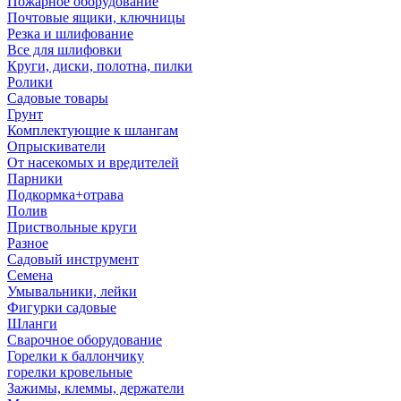
Пожарное оборудование
Почтовые ящики, ключницы
Резка и шлифование
Все для шлифовки
Круги, диски, полотна, пилки
Ролики
Садовые товары
Грунт
Комплектующие к шлангам
Опрыскиватели
От насекомых и вредителей
Парники
Подкормка+отрава
Полив
Приствольные круги
Разное
Садовый инструмент
Семена
Умывальники, лейки
Фигурки садовые
Шланги
Сварочное оборудование
Горелки к баллончику
горелки кровельные
Зажимы, клеммы, держатели