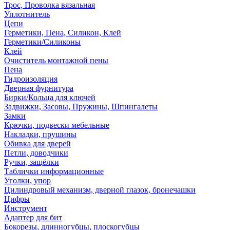
Трос, Проволка вязальная
Уплотнитель
Цепи
Герметики, Пена, Силикон, Клей
Герметики/Силиконы
Клей
Очиститель монтажной пены
Пена
Гидроизоляция
Дверная фурнитура
Бирки/Кольца для ключей
Задвижки, Засовы, Пружины, Шпингалеты
Замки
Крючки, подвески мебельные
Накладки, прушины
Обивка для дверей
Петли, доводчики
Ручки, защёлки
Таблички информационные
Уголки, упор
Цилиндровый механизм, дверной глазок, бронечашки
Цифры
Инструмент
Адаптер для бит
Бокорезы, длинногубцы, плоскогубцы