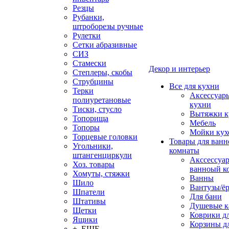
Резцы
Рубанки,
штроборезы ручные
Рулетки
Сетки абразивные
СИЗ
Стамески
Декор и интерьер
Степлеры, скобы
Струбцины
Все для кухни
Терки
Аксессуар
полиуретановые
кухни
Тиски, стусло
Вытяжки к
Топорища
Мебель
Топоры
Мойки кух
Торцевые головки
Товары для ванн
Угольники,
комнаты
штангенциркули
Акссессуа
Хоз. товары
ванноый к
Хомуты, стяжки
Ванны
Шило
Вантузы/ё
Шпатели
Для бани
Штативы
Душевые 
Щетки
Коврики д
Ящики
Корзины дл
+ ЕЩЕ