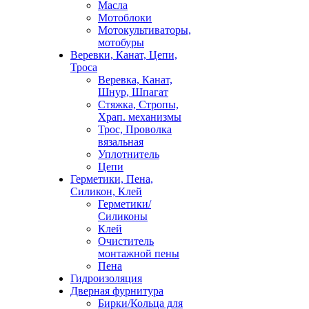
Масла
Мотоблоки
Мотокультиваторы,
мотобуры
Веревки, Канат, Цепи,
Троса
Веревка, Канат,
Шнур, Шпагат
Стяжка, Стропы,
Храп. механизмы
Трос, Проволка
вязальная
Уплотнитель
Цепи
Герметики, Пена,
Силикон, Клей
Герметики/
Силиконы
Клей
Очиститель
монтажной пены
Пена
Гидроизоляция
Дверная фурнитура
Бирки/Кольца для