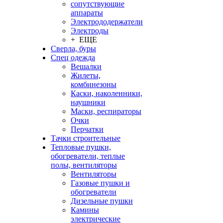
сопутствующие
аппараты
Электрододержатели
Электроды
+ ЕЩЕ
Сверла, буры
Спец одежда
Вешалки
Жилеты,
комбинезоны
Каски, наколенники,
наушники
Маски, респираторы
Очки
Перчатки
Тачки строительные
Тепловые пушки,
обогреватели, теплые
полы, вентиляторы
Вентиляторы
Газовые пушки и
обогреватели
Дизельные пушки
Камины
электрические