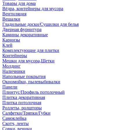
Товары для дома
Вёдра, контейнеры для мусора
Вентиляция
Вешалки
Гладильные доски/Сушилки для белья
Дверная фурнитура
Камины декоративные
Карнизы
Клей
Комплектующие для плитки
Контейнеры
Мешки для мусора,Щетки
Молдинг
Наличники
Напольные покрытия
Окномойки, пылевыбивалки
Панели
Плинтус/Профиль потолочный
Плитка декоративная
Плитка потолочная
Роллеты, ролшторы
Салфетки/Тряпки/Губки
Самоклейка
Скотч, ленты
Совки, веники