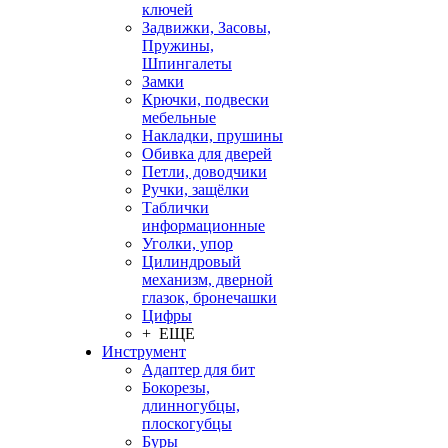
ключей
Задвижки, Засовы,
Пружины,
Шпингалеты
Замки
Крючки, подвески
мебельные
Накладки, прушины
Обивка для дверей
Петли, доводчики
Ручки, защёлки
Таблички
информационные
Уголки, упор
Цилиндровый
механизм, дверной
глазок, бронечашки
Цифры
+ ЕЩЕ
Инструмент
Адаптер для бит
Бокорезы,
длинногубцы,
плоскогубцы
Буры