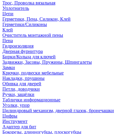
Трос, Проволка вязальная
Уплотнитель
Цепи
Герметики, Пена, Силикон, Клей
Герметики/Силиконы
Клей
Очиститель монтажной пены
Пена
Гидроизоляция
Дверная фурнитура
Бирки/Кольца для ключей
Задвижки, Засовы, Пружины, Шпингалеты
Замки
Крючки, подвески мебельные
Накладки, прушины
Обивка для дверей
Петли, доводчики
Ручки, защёлки
Таблички информационные
Уголки, упор
Цилиндровый механизм, дверной глазок, бронечашки
Цифры
Инструмент
Адаптер для бит
Бокорезы, длинногубцы, плоскогубцы