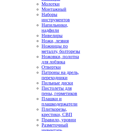
Молотки
Монтажный
Наборы
инструментов
Напильники,
надфили
Нивелиры
Ножи, лезвия
Ножницы по
металлу, болторезы
Ножовки, полотна
для лобзика
Отвертки
Патроны на дрель,
переходники
Пильные диски
Пистолеты для
пены, герметиков
Плашки и
плашкодержатели
Плиткорезы,
крестики, СВП
Правило, уровни
Разметочный
инвентарь