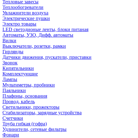
Тепловые завесы
Теплообогреватели
Увлажнители воздуха
Электрические пушки
Электро товары
LED светодионые ленты, блоки питаная
Автоматы, УЗО, Дифф. автоматы
Вилки
Выключатели, розетки, рамки
Гирлянды
Датчики движения, пускатели, приставки
Звонок
Кипятильники
Комплектующие
Лампы
Мультиметры, пробники
Паяльники
Плафоны, основания
Провод, кабель
Светильники, прожекторы
Стабилизаторы, зарядные устройства
Счетчики
Труба гибкая (гофра)
Удлинители, сетевые фильтры
Фонари