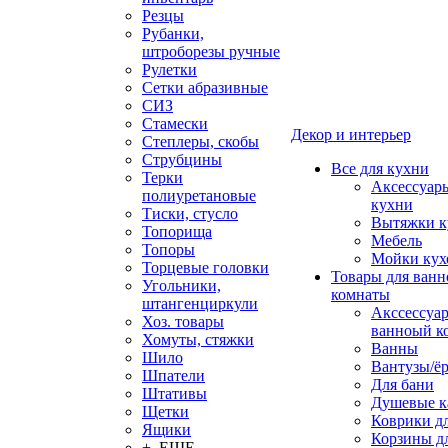
Резцы
Рубанки,
штроборезы ручные
Рулетки
Сетки абразивные
СИЗ
Стамески
Декор и интерьер
Степлеры, скобы
Струбцины
Все для кухни
Терки
Аксессуар
полиуретановые
кухни
Тиски, стусло
Вытяжки к
Топорища
Мебель
Топоры
Мойки кух
Торцевые головки
Товары для ванн
Угольники,
комнаты
штангенциркули
Акссессуа
Хоз. товары
ванноый к
Хомуты, стяжки
Ванны
Шило
Вантузы/ё
Шпатели
Для бани
Штативы
Душевые 
Щетки
Коврики д
Ящики
Корзины дл
+ ЕЩЕ