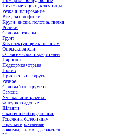
Пожарное оборудование
Почтовые ящики, ключницы
Резка и шлифование
Все для шлифовки
Круги, диски, полотна, пилки
Ролики
Садовые товары
Грунт
Комплектующие к шлангам
Опрыскиватели
От насекомых и вредителей
Парники
Подкормка+отрава
Полив
Приствольные круги
Разное
Садовый инструмент
Семена
Умывальники, лейки
Фигурки садовые
Шланги
Сварочное оборудование
Горелки к баллончику
горелки кровельные
Зажимы, клеммы, держатели