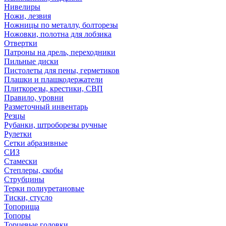
Нивелиры
Ножи, лезвия
Ножницы по металлу, болторезы
Ножовки, полотна для лобзика
Отвертки
Патроны на дрель, переходники
Пильные диски
Пистолеты для пены, герметиков
Плашки и плашкодержатели
Плиткорезы, крестики, СВП
Правило, уровни
Разметочный инвентарь
Резцы
Рубанки, штроборезы ручные
Рулетки
Сетки абразивные
СИЗ
Стамески
Степлеры, скобы
Струбцины
Терки полиуретановые
Тиски, стусло
Топорища
Топоры
Торцевые головки