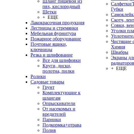
Шланг пищевой из
Салфетки/
пвх, кислородный
Губки
Щетки
Самоклейк
+ ЕЩЕ
Скотч, лен
Лакокрасочная продукция
Совки, ве
Лестницы и стремянки
Уголки пл
Мебельная фурнитура
Уплотните
Пожарное оборудование
Чистящие с
Почтовые ящики,
Химия
ключницы
Швабры
Резка и шлифование
Экраны дл
Все для шлифовки
радиаторо
Круги, диски,
+ ЕЩЕ
полотна, пилки
Ролики
Садовые товары
Грунт
Комплектующие к
шлангам
Опрыскиватели
От насекомых и
вредителей
Парники
Подкормка+отрава
Полив