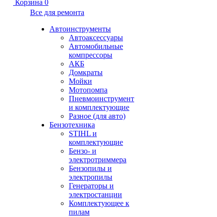
Корзина
0
Все для ремонта
Автоинструменты
Автоаксессуары
Автомобильные
компрессоры
АКБ
Домкраты
Мойки
Мотопомпа
Пневмоинструмент
и комплектующие
Разное (для авто)
Бензотехника
STIHL и
комплектующие
Бензо- и
электротриммера
Бензопилы и
электропилы
Генераторы и
электростанции
Комплектующее к
пилам