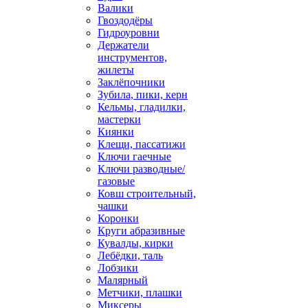
Валики
Гвоздодёры
Гидроуровни
Держатели
инструментов,
жилеты
Заклёпочники
Зубила, пики, керн
Кельмы, гладилки,
мастерки
Киянки
Клещи, пассатижи
Ключи гаечные
Ключи разводные/
газовые
Ковш строительный,
чашки
Коронки
Круги абразивные
Кувалды, кирки
Лебёдки, таль
Лобзики
Малярный
Метчики, плашки
Миксеры