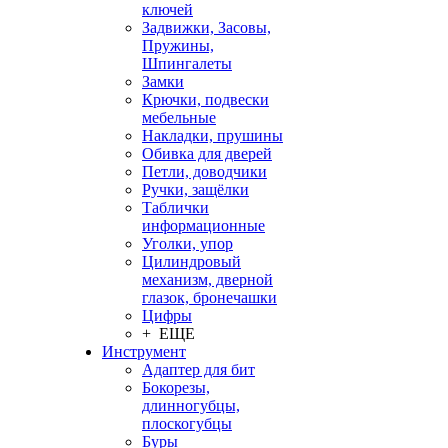
ключей
Задвижки, Засовы,
Пружины,
Шпингалеты
Замки
Крючки, подвески
мебельные
Накладки, прушины
Обивка для дверей
Петли, доводчики
Ручки, защёлки
Таблички
информационные
Уголки, упор
Цилиндровый
механизм, дверной
глазок, бронечашки
Цифры
+ ЕЩЕ
Инструмент
Адаптер для бит
Бокорезы,
длинногубцы,
плоскогубцы
Буры