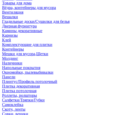
Товары для дома
Вёдра, контейнеры для мусора
Вентиляция
Вешалки
Гладильные доски/Сушилки для белья
Дверная фурнитура
Камины декоративные
Карнизы
Клей
Комплектующие для плитки
Контейнеры
Мешки для мусора,Щетки
Молдинг
Наличники
Напольные покрытия
Окномойки, пылевыбивалки
Панели
Плинтус/Профиль потолочный
Плитка декоративная
Плитка потолочная
Роллеты, ролшторы
Салфетки/Тряпки/Губки
Самоклейка
Скотч, ленты
Совки, веники