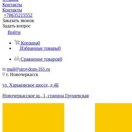
Контакты
Контакты
+78635215552
Заказать звонок
Задать вопрос
Войти
Корзина
0
Избранные товары
0
Сравнение товаров
0
mail@stroydom-161.ru
г. Новочеркасск
ул. Харьковское шоссе, д 4Б
Новочеркасское ш., 1, станица Грушевская