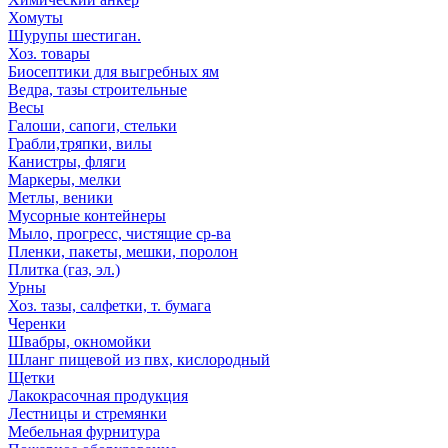
Хомуты
Шурупы шестиган.
Хоз. товары
Биосептики для выгребных ям
Ведра, тазы строительные
Весы
Галоши, сапоги, стельки
Грабли,тряпки, вилы
Канистры, фляги
Маркеры, мелки
Метлы, веники
Мусорные контейнеры
Мыло, прогресс, чистящие ср-ва
Пленки, пакеты, мешки, поролон
Плитка (газ, эл.)
Урны
Хоз. тазы, салфетки, т. бумага
Черенки
Швабры, окномойки
Шланг пищевой из пвх, кислородный
Щетки
Лакокрасочная продукция
Лестницы и стремянки
Мебельная фурнитура