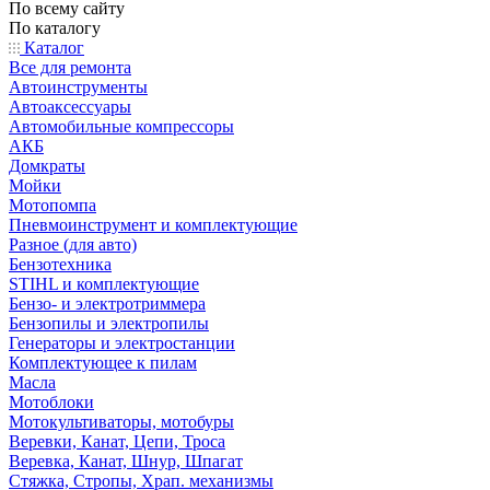
По всему сайту
По каталогу
Каталог
Все для ремонта
Автоинструменты
Автоаксессуары
Автомобильные компрессоры
АКБ
Домкраты
Мойки
Мотопомпа
Пневмоинструмент и комплектующие
Разное (для авто)
Бензотехника
STIHL и комплектующие
Бензо- и электротриммера
Бензопилы и электропилы
Генераторы и электростанции
Комплектующее к пилам
Масла
Мотоблоки
Мотокультиваторы, мотобуры
Веревки, Канат, Цепи, Троса
Веревка, Канат, Шнур, Шпагат
Стяжка, Стропы, Храп. механизмы