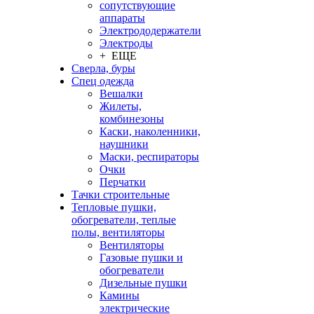
сопутствующие
аппараты
Электрододержатели
Электроды
+ ЕЩЕ
Сверла, буры
Спец одежда
Вешалки
Жилеты,
комбинезоны
Каски, наколенники,
наушники
Маски, респираторы
Очки
Перчатки
Тачки строительные
Тепловые пушки,
обогреватели, теплые
полы, вентиляторы
Вентиляторы
Газовые пушки и
обогреватели
Дизельные пушки
Камины
электрические