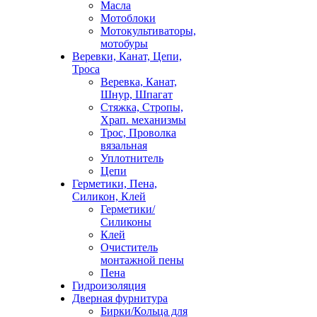
Масла
Мотоблоки
Мотокультиваторы,
мотобуры
Веревки, Канат, Цепи,
Троса
Веревка, Канат,
Шнур, Шпагат
Стяжка, Стропы,
Храп. механизмы
Трос, Проволка
вязальная
Уплотнитель
Цепи
Герметики, Пена,
Силикон, Клей
Герметики/
Силиконы
Клей
Очиститель
монтажной пены
Пена
Гидроизоляция
Дверная фурнитура
Бирки/Кольца для