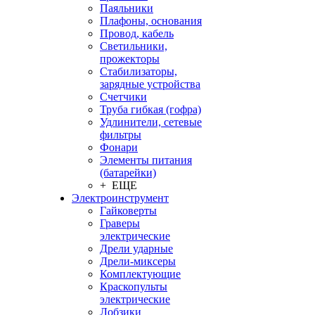
Паяльники
Плафоны, основания
Провод, кабель
Светильники,
прожекторы
Стабилизаторы,
зарядные устройства
Счетчики
Труба гибкая (гофра)
Удлинители, сетевые
фильтры
Фонари
Элементы питания
(батарейки)
+ ЕЩЕ
Электроинструмент
Гайковерты
Граверы
электрические
Дрели ударные
Дрели-миксеры
Комплектующие
Краскопульты
электрические
Лобзики