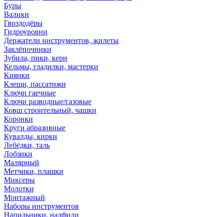
Буры
Валики
Гвоздодёры
Гидроуровни
Держатели инструментов, жилеты
Заклёпочники
Зубила, пики, керн
Кельмы, гладилки, мастерки
Киянки
Клещи, пассатижи
Ключи гаечные
Ключи разводные/газовые
Ковш строительный, чашки
Коронки
Круги абразивные
Кувалды, кирки
Лебёдки, таль
Лобзики
Малярный
Метчики, плашки
Миксеры
Молотки
Монтажный
Наборы инструментов
Напильники, надфили