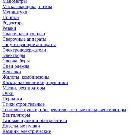
Манометры
Маска сварщика, стёкла
Мундштуки
Припой
Редуктора
Резаки
Сварочная проволка
Сварочные аппараты
сопутствующие аппараты
Электрододержатели
Электроды
Сверла, буры
Спец одежда
Вешалки
Жилеты, комбинезоны
Каски, наколенники, наушники
Маски, респираторы
Очки
Перчатки
Тачки строительные
Тепловые пушки, обогреватели, теплые полы, вентиляторы
Вентиляторы
Газовые пушки и обогреватели
Дизельные пушки
Камины электрические