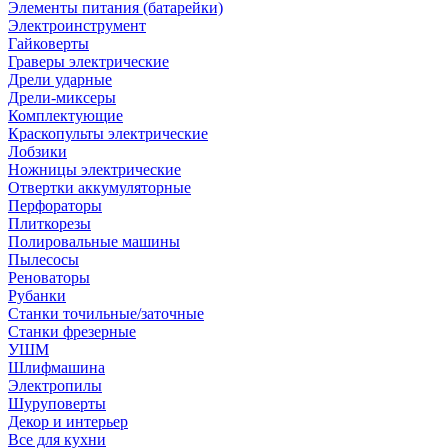
Элементы питания (батарейки)
Электроинструмент
Гайковерты
Граверы электрические
Дрели ударные
Дрели-миксеры
Комплектующие
Краскопульты электрические
Лобзики
Ножницы электрические
Отвертки аккумуляторные
Перфораторы
Плиткорезы
Полировальные машины
Пылесосы
Реноваторы
Рубанки
Станки точильные/заточные
Станки фрезерные
УШМ
Шлифмашина
Электропилы
Шуруповерты
Декор и интерьер
Все для кухни