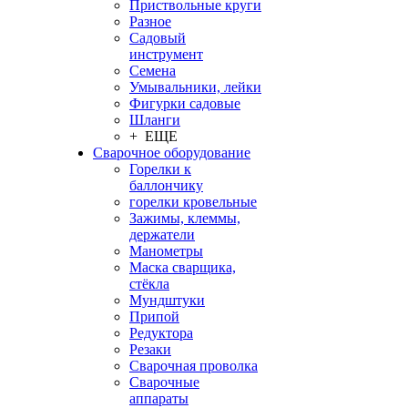
Приствольные круги
Разное
Садовый
инструмент
Семена
Умывальники, лейки
Фигурки садовые
Шланги
+ ЕЩЕ
Сварочное оборудование
Горелки к
баллончику
горелки кровельные
Зажимы, клеммы,
держатели
Манометры
Маска сварщика,
стёкла
Мундштуки
Припой
Редуктора
Резаки
Сварочная проволка
Сварочные
аппараты