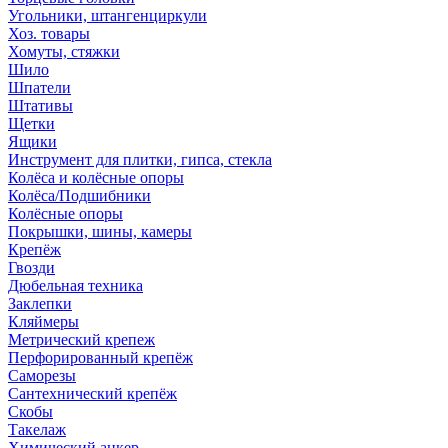
Угольники, штангенциркули
Хоз. товары
Хомуты, стяжки
Шило
Шпатели
Штативы
Щетки
Ящики
Инструмент для плитки, гипса, стекла
Колёса и колёсные опоры
Колёса/Подшибники
Колёсные опоры
Покрышки, шины, камеры
Крепёж
Гвозди
Дюбельная техника
Заклепки
Кляймеры
Метрический крепеж
Перфорированный крепёж
Саморезы
Сантехнический крепёж
Скобы
Такелаж
Химический анкер