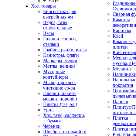
+ ЕЩЕ
Гладильные
Хоз. товары
Сушилки д
Биосептики для
Дверная ф
выгребных ям
Камины
Ведра, тазы
декоратив
строительные
Карнизы
Весы
Клей
Галоши, сапоги,
Комплекту
стельки
плитки
Грабли,тряпки, вилы
Контейнер
Канистры, фляги
Мешки для
Маркеры, мелки
мусора,Ще
Метлы, веники
Молдинг
Мусорные
Наличник
контейнеры
Напольны
Мыло, прогресс,
покрытия
чистящие ср-ва
Окномойки
Пленки, пакеты,
пылевыбив
мешки, поролон
Панели
Плитка (газ, эл.)
Плинтус/П
Урны
потолочны
Хоз. тазы, салфетки,
Плитка
т. бумага
декоративн
Черенки
Плитка по
Швабры, окномойки
Роллеты, 