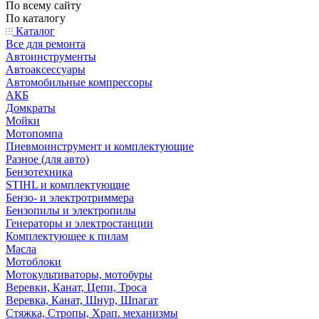
По всему сайту
По каталогу
Каталог
Все для ремонта
Автоинструменты
Автоаксессуары
Автомобильные компрессоры
АКБ
Домкраты
Мойки
Мотопомпа
Пневмоинструмент и комплектующие
Разное (для авто)
Бензотехника
STIHL и комплектующие
Бензо- и электротриммера
Бензопилы и электропилы
Генераторы и электростанции
Комплектующее к пилам
Масла
Мотоблоки
Мотокультиваторы, мотобуры
Веревки, Канат, Цепи, Троса
Веревка, Канат, Шнур, Шпагат
Стяжка, Стропы, Храп. механизмы