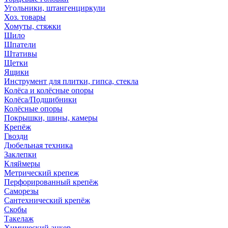
Угольники, штангенциркули
Хоз. товары
Хомуты, стяжки
Шило
Шпатели
Штативы
Щетки
Ящики
Инструмент для плитки, гипса, стекла
Колёса и колёсные опоры
Колёса/Подшибники
Колёсные опоры
Покрышки, шины, камеры
Крепёж
Гвозди
Дюбельная техника
Заклепки
Кляймеры
Метрический крепеж
Перфорированный крепёж
Саморезы
Сантехнический крепёж
Скобы
Такелаж
Химический анкер