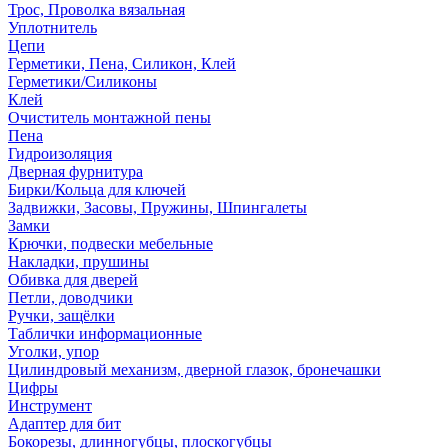
Трос, Проволка вязальная
Уплотнитель
Цепи
Герметики, Пена, Силикон, Клей
Герметики/Силиконы
Клей
Очиститель монтажной пены
Пена
Гидроизоляция
Дверная фурнитура
Бирки/Кольца для ключей
Задвижки, Засовы, Пружины, Шпингалеты
Замки
Крючки, подвески мебельные
Накладки, прушины
Обивка для дверей
Петли, доводчики
Ручки, защёлки
Таблички информационные
Уголки, упор
Цилиндровый механизм, дверной глазок, бронечашки
Цифры
Инструмент
Адаптер для бит
Бокорезы, длинногубцы, плоскогубцы