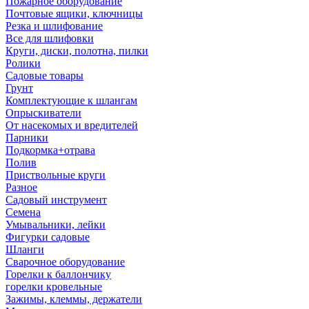
Пожарное оборудование
Почтовые ящики, ключницы
Резка и шлифование
Все для шлифовки
Круги, диски, полотна, пилки
Ролики
Садовые товары
Грунт
Комплектующие к шлангам
Опрыскиватели
От насекомых и вредителей
Парники
Подкормка+отрава
Полив
Приствольные круги
Разное
Садовый инструмент
Семена
Умывальники, лейки
Фигурки садовые
Шланги
Сварочное оборудование
Горелки к баллончику
горелки кровельные
Зажимы, клеммы, держатели