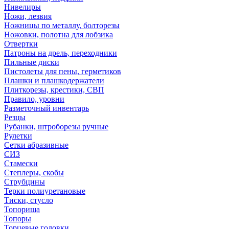
Нивелиры
Ножи, лезвия
Ножницы по металлу, болторезы
Ножовки, полотна для лобзика
Отвертки
Патроны на дрель, переходники
Пильные диски
Пистолеты для пены, герметиков
Плашки и плашкодержатели
Плиткорезы, крестики, СВП
Правило, уровни
Разметочный инвентарь
Резцы
Рубанки, штроборезы ручные
Рулетки
Сетки абразивные
СИЗ
Стамески
Степлеры, скобы
Струбцины
Терки полиуретановые
Тиски, стусло
Топорища
Топоры
Торцевые головки