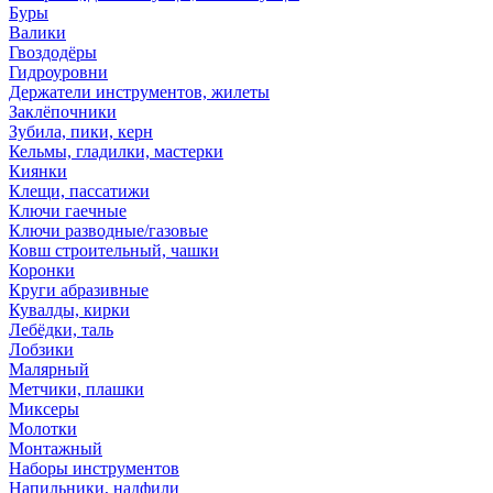
Буры
Валики
Гвоздодёры
Гидроуровни
Держатели инструментов, жилеты
Заклёпочники
Зубила, пики, керн
Кельмы, гладилки, мастерки
Киянки
Клещи, пассатижи
Ключи гаечные
Ключи разводные/газовые
Ковш строительный, чашки
Коронки
Круги абразивные
Кувалды, кирки
Лебёдки, таль
Лобзики
Малярный
Метчики, плашки
Миксеры
Молотки
Монтажный
Наборы инструментов
Напильники, надфили