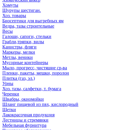
Хомуты
Шурупы шестиган.
Хоз. товары
Биосептики для выгребных ям
Ведра, тазы строительные
Весы
Галоши, сапоги, стельки
Грабли,тряпки, вилы
Канистры, фляги
Маркеры, мелки
Метлы, веники
Мусорные контейнеры
Мыло, прогресс, чистящие ср-ва
Пленки, пакеты, мешки, поролон
Плитка (газ, эл.)
Урны
Хоз. тазы, салфетки, т. бумага
Черенки
Швабры, окномойки
Шланг пищевой из пвх, кислородный
Щетки
Лакокрасочная продукция
Лестницы и стремянки
Мебельная фурнитура