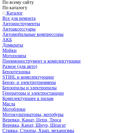
По всему сайту
По каталогу
Каталог
Все для ремонта
Автоинструменты
Автоаксессуары
Автомобильные компрессоры
АКБ
Домкраты
Мойки
Мотопомпа
Пневмоинструмент и комплектующие
Разное (для авто)
Бензотехника
STIHL и комплектующие
Бензо- и электротриммера
Бензопилы и электропилы
Генераторы и электростанции
Комплектующее к пилам
Масла
Мотоблоки
Мотокультиваторы, мотобуры
Веревки, Канат, Цепи, Троса
Веревка, Канат, Шнур, Шпагат
Стяжка, Стропы, Храп. механизмы