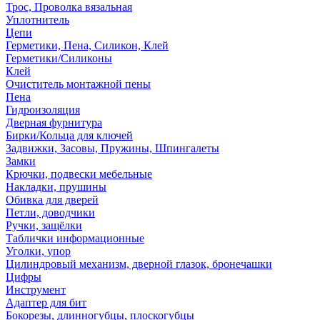
Трос, Проволка вязальная
Уплотнитель
Цепи
Герметики, Пена, Силикон, Клей
Герметики/Силиконы
Клей
Очиститель монтажной пены
Пена
Гидроизоляция
Дверная фурнитура
Бирки/Кольца для ключей
Задвижки, Засовы, Пружины, Шпингалеты
Замки
Крючки, подвески мебельные
Накладки, прушины
Обивка для дверей
Петли, доводчики
Ручки, защёлки
Таблички информационные
Уголки, упор
Цилиндровый механизм, дверной глазок, бронечашки
Цифры
Инструмент
Адаптер для бит
Бокорезы, длинногубцы, плоскогубцы