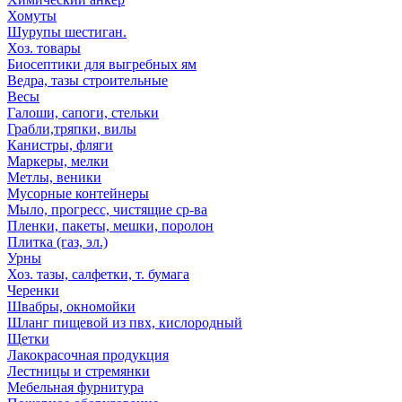
Хомуты
Шурупы шестиган.
Хоз. товары
Биосептики для выгребных ям
Ведра, тазы строительные
Весы
Галоши, сапоги, стельки
Грабли,тряпки, вилы
Канистры, фляги
Маркеры, мелки
Метлы, веники
Мусорные контейнеры
Мыло, прогресс, чистящие ср-ва
Пленки, пакеты, мешки, поролон
Плитка (газ, эл.)
Урны
Хоз. тазы, салфетки, т. бумага
Черенки
Швабры, окномойки
Шланг пищевой из пвх, кислородный
Щетки
Лакокрасочная продукция
Лестницы и стремянки
Мебельная фурнитура