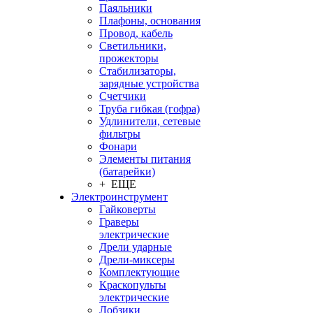
Паяльники
Плафоны, основания
Провод, кабель
Светильники,
прожекторы
Стабилизаторы,
зарядные устройства
Счетчики
Труба гибкая (гофра)
Удлинители, сетевые
фильтры
Фонари
Элементы питания
(батарейки)
+ ЕЩЕ
Электроинструмент
Гайковерты
Граверы
электрические
Дрели ударные
Дрели-миксеры
Комплектующие
Краскопульты
электрические
Лобзики