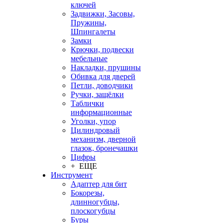
ключей
Задвижки, Засовы,
Пружины,
Шпингалеты
Замки
Крючки, подвески
мебельные
Накладки, прушины
Обивка для дверей
Петли, доводчики
Ручки, защёлки
Таблички
информационные
Уголки, упор
Цилиндровый
механизм, дверной
глазок, бронечашки
Цифры
+ ЕЩЕ
Инструмент
Адаптер для бит
Бокорезы,
длинногубцы,
плоскогубцы
Буры