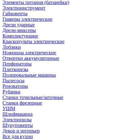
Элементы питания (батарейки)
Электроинструмент
Гайковерты
Граверы электрические
Дрели ударные
Дрели-миксеры
Комплектующие
Краскопульты электрические
Лобзики
Ножницы электрические
Отвертки аккумуляторные
Перфораторы
Плиткорезы
Полировальные машины
Пылесосы
Реноваторы
Рубанки
Станки точильные/заточные
Станки фрезерные
УШМ
Шлифмашина
Электропилы
Шуруповерты
Декор и интерьер
Все для кухни