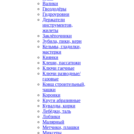
Валики
Гвоздодёры
Гидроуровни
Держатели
инструментов,
жилеты
Заклёпочники
Зубила, пики, керн
Кельмы, гладилки,
мастерки
Киянки
Клещи, пассатижи
Ключи гаечные
Ключи разводные/
газовые
Ковш строительный,
чашки
Коронки
Круги абразивные
Кувалды, кирки
Лебёдки, таль
Лобзики
Малярный
Метчики, плашки
Миксеры