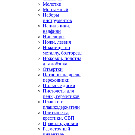
Молотки
Монтажный
Наборы
инструментов
Напильники,
надфили
Нивелиры
Ножи, лезвия
Ножницы по
металлу, болторезы
Ножовки, полотна
для лобзика
Отвертки
Патроны на дрель,
переходники
Пильные диски
Пистолеты для
пены, герметиков
Плашки и
плашкодержатели
Плиткорезы,
крестики, СВП
Правило, уровни
Разметочный
инвентарь