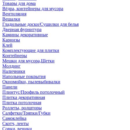
Товары для дома
Вёдра, контейнеры для мусора
Вентиляция
Вешалки
Гладильные доски/Сушилки для белья
Дверная фурнитура
Камины декоративные
Карнизы
Клей
Комплектующие для плитки
Контейнеры
Мешки для мусора,Щетки
Молдинг
Наличники
Напольные покрытия
Окномойки, пылевыбивалки
Панели
Плинтус/Профиль потолочный
Плитка декоративная
Плитка потолочная
Роллеты, ролшторы
Салфетки/Тряпки/Губки
Самоклейка
Скотч, ленты
Совки, веники