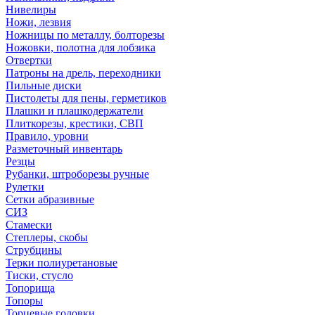
Нивелиры
Ножи, лезвия
Ножницы по металлу, болторезы
Ножовки, полотна для лобзика
Отвертки
Патроны на дрель, переходники
Пильные диски
Пистолеты для пены, герметиков
Плашки и плашкодержатели
Плиткорезы, крестики, СВП
Правило, уровни
Разметочный инвентарь
Резцы
Рубанки, штроборезы ручные
Рулетки
Сетки абразивные
СИЗ
Стамески
Степлеры, скобы
Струбцины
Терки полиуретановые
Тиски, стусло
Топорища
Топоры
Торцевые головки