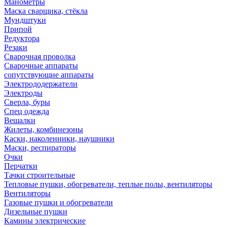
Манометры
Маска сварщика, стёкла
Мундштуки
Припой
Редуктора
Резаки
Сварочная проволка
Сварочные аппараты
сопутствующие аппараты
Электрододержатели
Электроды
Сверла, буры
Спец одежда
Вешалки
Жилеты, комбинезоны
Каски, наколенники, наушники
Маски, респираторы
Очки
Перчатки
Тачки строительные
Тепловые пушки, обогреватели, теплые полы, вентиляторы
Вентиляторы
Газовые пушки и обогреватели
Дизельные пушки
Камины электрические