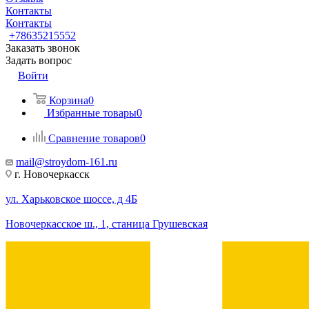
Контакты
Контакты
+78635215552
Заказать звонок
Задать вопрос
Войти
Корзина
0
Избранные товары
0
Сравнение товаров
0
mail@stroydom-161.ru
г. Новочеркасск
ул. Харьковское шоссе, д 4Б
Новочеркасское ш., 1, станица Грушевская