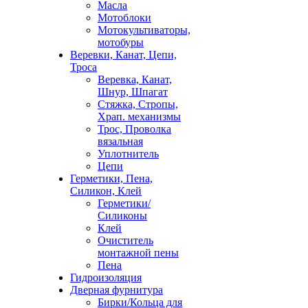
Масла
Мотоблоки
Мотокультиваторы,
мотобуры
Веревки, Канат, Цепи,
Троса
Веревка, Канат,
Шнур, Шпагат
Стяжка, Стропы,
Храп. механизмы
Трос, Проволка
вязальная
Уплотнитель
Цепи
Герметики, Пена,
Силикон, Клей
Герметики/
Силиконы
Клей
Очиститель
монтажной пены
Пена
Гидроизоляция
Дверная фурнитура
Бирки/Кольца для