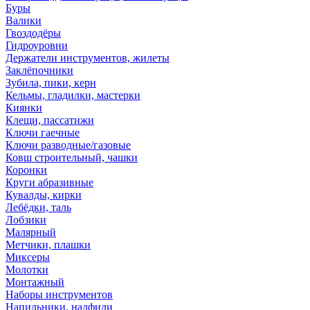
Буры
Валики
Гвоздодёры
Гидроуровни
Держатели инструментов, жилеты
Заклёпочники
Зубила, пики, керн
Кельмы, гладилки, мастерки
Киянки
Клещи, пассатижи
Ключи гаечные
Ключи разводные/газовые
Ковш строительный, чашки
Коронки
Круги абразивные
Кувалды, кирки
Лебёдки, таль
Лобзики
Малярный
Метчики, плашки
Миксеры
Молотки
Монтажный
Наборы инструментов
Напильники, надфили