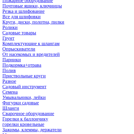
Пожарное оборудование
Почтовые ящики, ключницы
Резка и шлифование
Все для шлифовки
Круги, диски, полотна, пилки
Ролики
Садовые товары
Грунт
Комплектующие к шлангам
Опрыскиватели
От насекомых и вредителей
Парники
Подкормка+отрава
Полив
Приствольные круги
Разное
Садовый инструмент
Семена
Умывальники, лейки
Фигурки садовые
Шланги
Сварочное оборудование
Горелки к баллончику
горелки кровельные
Зажимы, клеммы, держатели