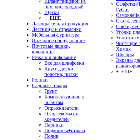
Шланг пищевой из
Салфетки/
пвх, кислородный
Губки
Щетки
Самоклейк
+ ЕЩЕ
Скотч, лен
Лакокрасочная продукция
Совки, ве
Лестницы и стремянки
Уголки пл
Мебельная фурнитура
Уплотните
Пожарное оборудование
Чистящие с
Почтовые ящики,
Химия
ключницы
Швабры
Резка и шлифование
Экраны дл
Все для шлифовки
радиаторо
Круги, диски,
+ ЕЩЕ
полотна, пилки
Ролики
Садовые товары
Грунт
Комплектующие к
шлангам
Опрыскиватели
От насекомых и
вредителей
Парники
Подкормка+отрава
Полив