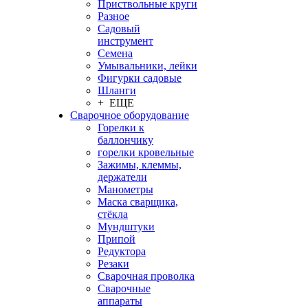
Приствольные круги
Разное
Садовый
инструмент
Семена
Умывальники, лейки
Фигурки садовые
Шланги
+ ЕЩЕ
Сварочное оборудование
Горелки к
баллончику
горелки кровельные
Зажимы, клеммы,
держатели
Манометры
Маска сварщика,
стёкла
Мундштуки
Припой
Редуктора
Резаки
Сварочная проволка
Сварочные
аппараты