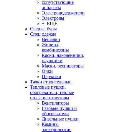
сопутствующие
аппараты
Электрододержатели
Электроды
+ ЕЩЕ
Сверла, буры
Спец одежда
Вешалки
Жилеты,
комбинезоны
Каски, наколенники,
наушники
Маски, респираторы
Очки
Перчатки
Тачки строительные
Тепловые пушки,
обогреватели, теплые
полы, вентиляторы
Вентиляторы
Газовые пушки и
обогреватели
Дизельные пушки
Камины
электрические