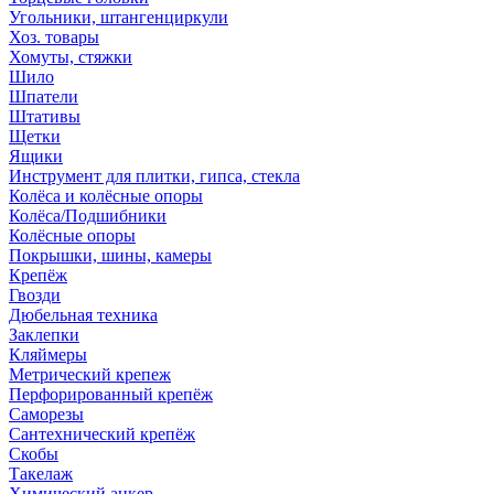
Угольники, штангенциркули
Хоз. товары
Хомуты, стяжки
Шило
Шпатели
Штативы
Щетки
Ящики
Инструмент для плитки, гипса, стекла
Колёса и колёсные опоры
Колёса/Подшибники
Колёсные опоры
Покрышки, шины, камеры
Крепёж
Гвозди
Дюбельная техника
Заклепки
Кляймеры
Метрический крепеж
Перфорированный крепёж
Саморезы
Сантехнический крепёж
Скобы
Такелаж
Химический анкер