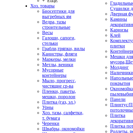
+ ЕЩЕ
Гладильные
Хоз. товары
Сушилки д
Биосептики для
Дверная ф
выгребных ям
Камины
Ведра, тазы
декоратив
строительные
Карнизы
Весы
Клей
Галоши, сапоги,
Комплекту
стельки
плитки
Грабли,тряпки, вилы
Контейнер
Канистры, фляги
Мешки для
Маркеры, мелки
мусора,Ще
Метлы, веники
Молдинг
Мусорные
Наличник
контейнеры
Напольны
Мыло, прогресс,
покрытия
чистящие ср-ва
Окномойки
Пленки, пакеты,
пылевыбив
мешки, поролон
Панели
Плитка (газ, эл.)
Плинтус/П
Урны
потолочны
Хоз. тазы, салфетки,
Плитка
т. бумага
декоративн
Черенки
Плитка по
Швабры, окномойки
Роллеты, 