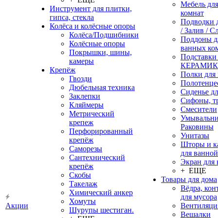
Мебель дл
Инструмент для плитки,
комнат
гипса, стекла
Подводки 
Колёса и колёсные опоры
/ Залив / С
Колёса/Подшибники
Поддоны д
Колёсные опоры
ванных ко
Покрышки, шины,
Подставки
камеры
КЕРАМИ
Крепёж
Полки для
Гвозди
Полотенце
Дюбельная техника
Сиденье дл
Заклепки
Сифоны, т
Кляймеры
Смесители
Метрический
Умывальни
крепеж
Раковины
Перфорированный
Унитазы
крепёж
Шторы и к
Саморезы
для ванной
Сантехнический
Экран для
крепёж
+ ЕЩЕ
Скобы
Товары для дома
Такелаж
Вёдра, ко
Химический анкер
для мусора
Хомуты
Акции
Вентиляци
Шурупы шестиган.
Вешалки