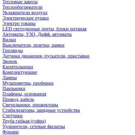
Тепловые завесы
Теплообогреватели
Увлажнители воздуха
Электрические пушки
Электро товары
LED светодионые ленты, блоки питаная
Автоматы, УЗО, Дифф. автоматы
Вилки
Выключатели, розетки, рамки
Гирлянды
Датчики движения, пускатели, приставки
Звонок
Кипятильники
Комплектующие
Лампы
Мультиметры, пробники
Паяльники
Плафоны, основания
Провод, кабель
Светильники, прожекторы
Стабилизаторы, зарядные устройства
Счетчики
Труба гибкая (гофра)
Удлинители, сетевые фильтры
Фонари