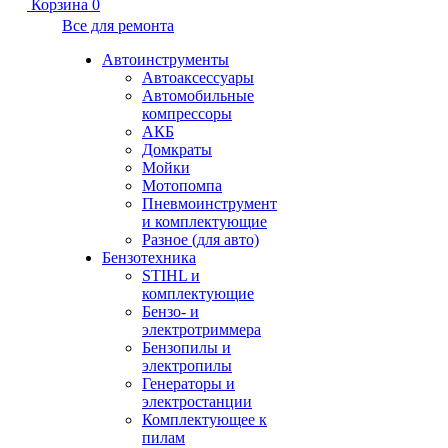
Корзина
0
Все для ремонта
Автоинструменты
Автоаксессуары
Автомобильные
компрессоры
АКБ
Домкраты
Мойки
Мотопомпа
Пневмоинструмент
и комплектующие
Разное (для авто)
Бензотехника
STIHL и
комплектующие
Бензо- и
электротриммера
Бензопилы и
электропилы
Генераторы и
электростанции
Комплектующее к
пилам