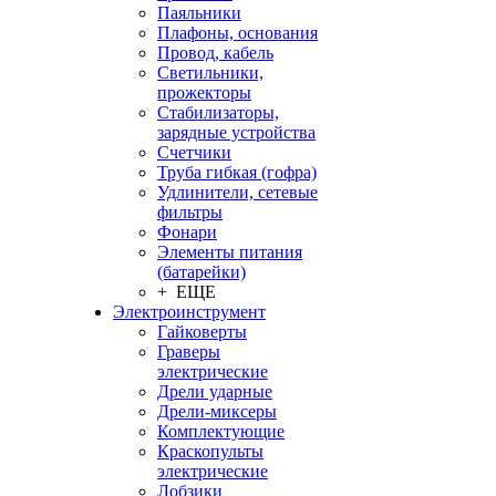
Паяльники
Плафоны, основания
Провод, кабель
Светильники,
прожекторы
Стабилизаторы,
зарядные устройства
Счетчики
Труба гибкая (гофра)
Удлинители, сетевые
фильтры
Фонари
Элементы питания
(батарейки)
+ ЕЩЕ
Электроинструмент
Гайковерты
Граверы
электрические
Дрели ударные
Дрели-миксеры
Комплектующие
Краскопульты
электрические
Лобзики