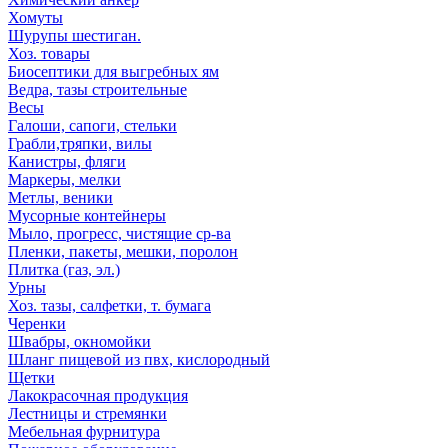
Хомуты
Шурупы шестиган.
Хоз. товары
Биосептики для выгребных ям
Ведра, тазы строительные
Весы
Галоши, сапоги, стельки
Грабли,тряпки, вилы
Канистры, фляги
Маркеры, мелки
Метлы, веники
Мусорные контейнеры
Мыло, прогресс, чистящие ср-ва
Пленки, пакеты, мешки, поролон
Плитка (газ, эл.)
Урны
Хоз. тазы, салфетки, т. бумага
Черенки
Швабры, окномойки
Шланг пищевой из пвх, кислородный
Щетки
Лакокрасочная продукция
Лестницы и стремянки
Мебельная фурнитура