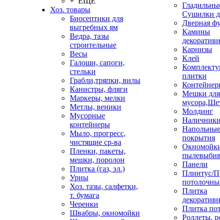
+ ЕЩЕ
Гладильные
Хоз. товары
Сушилки д
Биосептики для
Дверная ф
выгребных ям
Камины
Ведра, тазы
декоратив
строительные
Карнизы
Весы
Клей
Галоши, сапоги,
Комплекту
стельки
плитки
Грабли,тряпки, вилы
Контейнер
Канистры, фляги
Мешки для
Маркеры, мелки
мусора,Ще
Метлы, веники
Молдинг
Мусорные
Наличник
контейнеры
Напольны
Мыло, прогресс,
покрытия
чистящие ср-ва
Окномойки
Пленки, пакеты,
пылевыбив
мешки, поролон
Панели
Плитка (газ, эл.)
Плинтус/П
Урны
потолочны
Хоз. тазы, салфетки,
Плитка
т. бумага
декоративн
Черенки
Плитка по
Швабры, окномойки
Роллеты, 