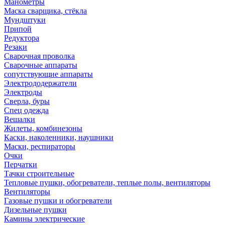
Манометры
Маска сварщика, стёкла
Мундштуки
Припой
Редуктора
Резаки
Сварочная проволка
Сварочные аппараты
сопутствующие аппараты
Электрододержатели
Электроды
Сверла, буры
Спец одежда
Вешалки
Жилеты, комбинезоны
Каски, наколенники, наушники
Маски, респираторы
Очки
Перчатки
Тачки строительные
Тепловые пушки, обогреватели, теплые полы, вентиляторы
Вентиляторы
Газовые пушки и обогреватели
Дизельные пушки
Камины электрические