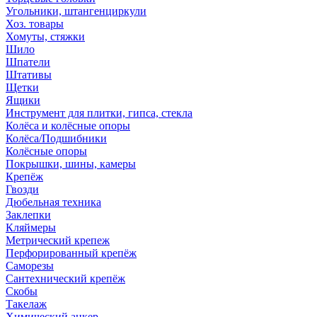
Угольники, штангенциркули
Хоз. товары
Хомуты, стяжки
Шило
Шпатели
Штативы
Щетки
Ящики
Инструмент для плитки, гипса, стекла
Колёса и колёсные опоры
Колёса/Подшибники
Колёсные опоры
Покрышки, шины, камеры
Крепёж
Гвозди
Дюбельная техника
Заклепки
Кляймеры
Метрический крепеж
Перфорированный крепёж
Саморезы
Сантехнический крепёж
Скобы
Такелаж
Химический анкер