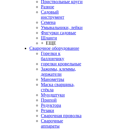
Приствольные круги
Разное
Садовый
инструмент
Семена
Умывальники, лейки
Фигурки садовые
Шланги
+ ЕЩЕ
Сварочное оборудование
Горелки к
баллончику
горелки кровельные
Зажимы, клеммы,
держатели
Манометры
Маска сварщика,
стёкла
Мундштуки
Припой
Редуктора
Резаки
Сварочная проволка
Сварочные
аппараты