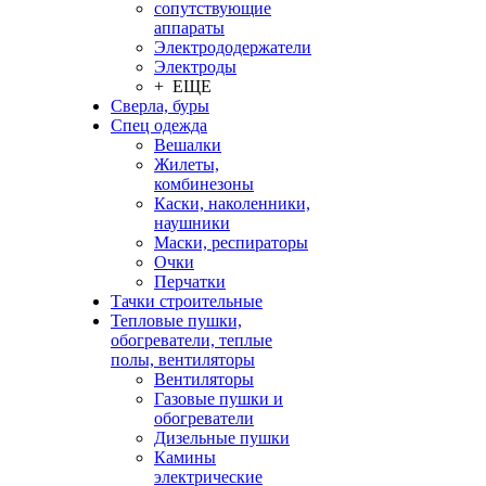
сопутствующие
аппараты
Электрододержатели
Электроды
+ ЕЩЕ
Сверла, буры
Спец одежда
Вешалки
Жилеты,
комбинезоны
Каски, наколенники,
наушники
Маски, респираторы
Очки
Перчатки
Тачки строительные
Тепловые пушки,
обогреватели, теплые
полы, вентиляторы
Вентиляторы
Газовые пушки и
обогреватели
Дизельные пушки
Камины
электрические