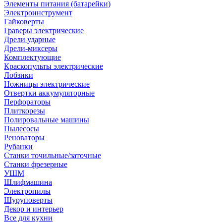
Элементы питания (батарейки)
Электроинструмент
Гайковерты
Граверы электрические
Дрели ударные
Дрели-миксеры
Комплектующие
Краскопульты электрические
Лобзики
Ножницы электрические
Отвертки аккумуляторные
Перфораторы
Плиткорезы
Полировальные машины
Пылесосы
Реноваторы
Рубанки
Станки точильные/заточные
Станки фрезерные
УШМ
Шлифмашина
Электропилы
Шуруповерты
Декор и интерьер
Все для кухни