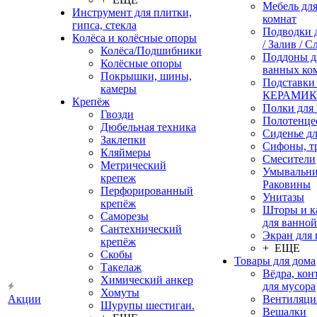
Мебель дл
Инструмент для плитки,
комнат
гипса, стекла
Подводки 
Колёса и колёсные опоры
/ Залив / С
Колёса/Подшибники
Поддоны д
Колёсные опоры
ванных ко
Покрышки, шины,
Подставки
камеры
КЕРАМИ
Крепёж
Полки для
Гвозди
Полотенце
Дюбельная техника
Сиденье дл
Заклепки
Сифоны, т
Кляймеры
Смесители
Метрический
Умывальни
крепеж
Раковины
Перфорированный
Унитазы
крепёж
Шторы и к
Саморезы
для ванной
Сантехнический
Экран для
крепёж
+ ЕЩЕ
Скобы
Товары для дома
Такелаж
Вёдра, ко
Химический анкер
для мусора
Хомуты
Акции
Вентиляци
Шурупы шестиган.
Вешалки