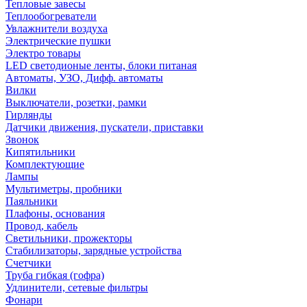
Тепловые завесы
Теплообогреватели
Увлажнители воздуха
Электрические пушки
Электро товары
LED светодионые ленты, блоки питаная
Автоматы, УЗО, Дифф. автоматы
Вилки
Выключатели, розетки, рамки
Гирлянды
Датчики движения, пускатели, приставки
Звонок
Кипятильники
Комплектующие
Лампы
Мультиметры, пробники
Паяльники
Плафоны, основания
Провод, кабель
Светильники, прожекторы
Стабилизаторы, зарядные устройства
Счетчики
Труба гибкая (гофра)
Удлинители, сетевые фильтры
Фонари