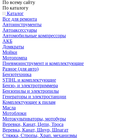
По всему сайту
По каталогу
Каталог
Все для ремонта
Автоинструменты
Автоаксессуары
Автомобильные компрессоры
АКБ
Домкраты
Мойки
Мотопомпа
Пневмоинструмент и комплектующие
Разное (для авто)
Бензотехника
STIHL и комплектующие
Бензо- и электротриммера
Бензопилы и электропилы
Генераторы и электростанции
Комплектующее к пилам
Масла
Мотоблоки
Мотокультиваторы, мотобуры
Веревки, Канат, Цепи, Троса
Веревка, Канат, Шнур, Шпагат
Стяжка, Стропы, Храп. механизмы