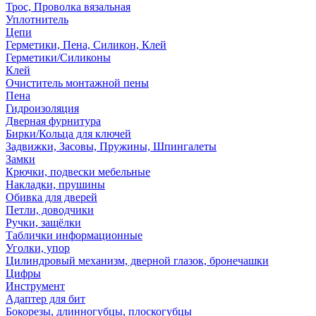
Трос, Проволка вязальная
Уплотнитель
Цепи
Герметики, Пена, Силикон, Клей
Герметики/Силиконы
Клей
Очиститель монтажной пены
Пена
Гидроизоляция
Дверная фурнитура
Бирки/Кольца для ключей
Задвижки, Засовы, Пружины, Шпингалеты
Замки
Крючки, подвески мебельные
Накладки, прушины
Обивка для дверей
Петли, доводчики
Ручки, защёлки
Таблички информационные
Уголки, упор
Цилиндровый механизм, дверной глазок, бронечашки
Цифры
Инструмент
Адаптер для бит
Бокорезы, длинногубцы, плоскогубцы