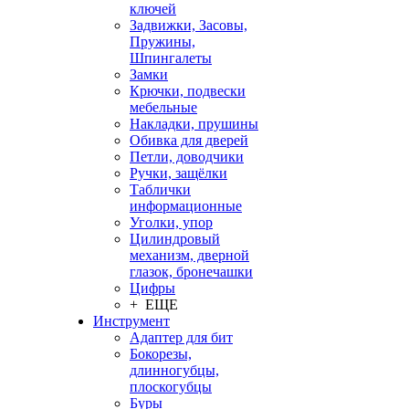
ключей
Задвижки, Засовы,
Пружины,
Шпингалеты
Замки
Крючки, подвески
мебельные
Накладки, прушины
Обивка для дверей
Петли, доводчики
Ручки, защёлки
Таблички
информационные
Уголки, упор
Цилиндровый
механизм, дверной
глазок, бронечашки
Цифры
+ ЕЩЕ
Инструмент
Адаптер для бит
Бокорезы,
длинногубцы,
плоскогубцы
Буры