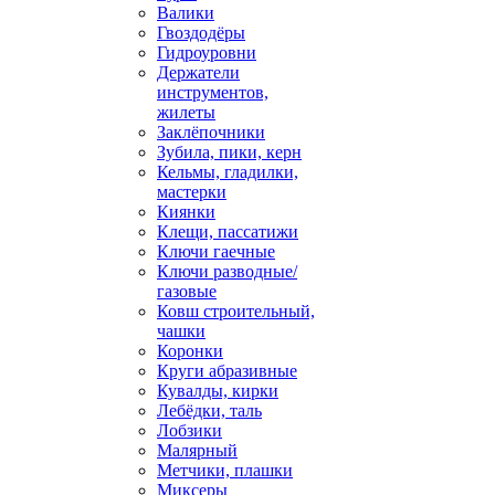
Валики
Гвоздодёры
Гидроуровни
Держатели
инструментов,
жилеты
Заклёпочники
Зубила, пики, керн
Кельмы, гладилки,
мастерки
Киянки
Клещи, пассатижи
Ключи гаечные
Ключи разводные/
газовые
Ковш строительный,
чашки
Коронки
Круги абразивные
Кувалды, кирки
Лебёдки, таль
Лобзики
Малярный
Метчики, плашки
Миксеры