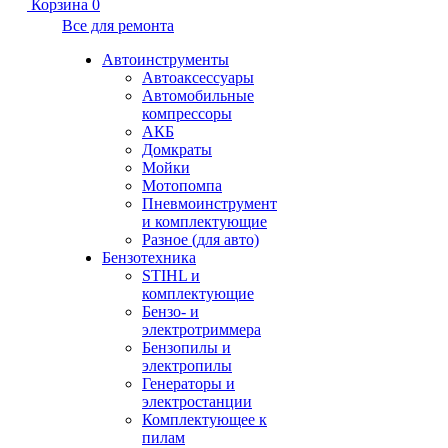
Корзина
0
Все для ремонта
Автоинструменты
Автоаксессуары
Автомобильные
компрессоры
АКБ
Домкраты
Мойки
Мотопомпа
Пневмоинструмент
и комплектующие
Разное (для авто)
Бензотехника
STIHL и
комплектующие
Бензо- и
электротриммера
Бензопилы и
электропилы
Генераторы и
электростанции
Комплектующее к
пилам