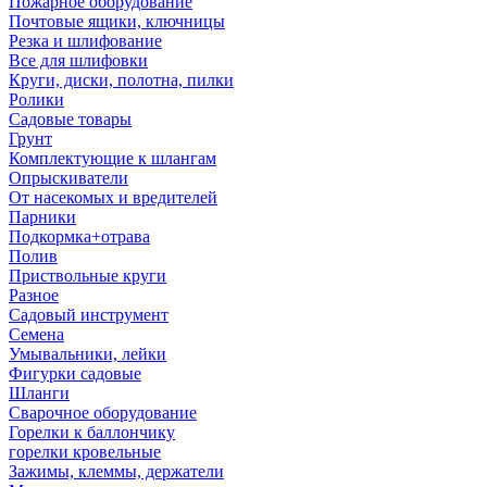
Пожарное оборудование
Почтовые ящики, ключницы
Резка и шлифование
Все для шлифовки
Круги, диски, полотна, пилки
Ролики
Садовые товары
Грунт
Комплектующие к шлангам
Опрыскиватели
От насекомых и вредителей
Парники
Подкормка+отрава
Полив
Приствольные круги
Разное
Садовый инструмент
Семена
Умывальники, лейки
Фигурки садовые
Шланги
Сварочное оборудование
Горелки к баллончику
горелки кровельные
Зажимы, клеммы, держатели