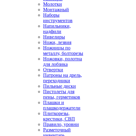
Молотки
Монтажный
Наборы
инструментов
Напильники,
надфили
Нивелиры
Ножи, лезвия
Ножницы по
металлу, болторезы
Ножовки, полотна
для лобзика
Отвертки
Патроны на дрель,
переходники
Пильные диски
Пистолеты для
пены, герметиков
Плашки и
плашкодержатели
Плиткорезы,
крестики, СВП
Правило, уровни
Разметочный
инвентарь