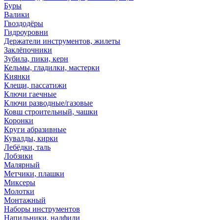
Буры
Валики
Гвоздодёры
Гидроуровни
Держатели инструментов, жилеты
Заклёпочники
Зубила, пики, керн
Кельмы, гладилки, мастерки
Киянки
Клещи, пассатижи
Ключи гаечные
Ключи разводные/газовые
Ковш строительный, чашки
Коронки
Круги абразивные
Кувалды, кирки
Лебёдки, таль
Лобзики
Малярный
Метчики, плашки
Миксеры
Молотки
Монтажный
Наборы инструментов
Напильники, надфили