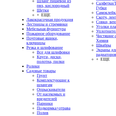
Шланг пищевой из
Салфетки/
пвх, кислородный
Губки
Щетки
Самоклейк
+ ЕЩЕ
Скотч, лен
Лакокрасочная продукция
Совки, ве
Лестницы и стремянки
Уголки пл
Мебельная фурнитура
Уплотните
Пожарное оборудование
Чистящие с
Почтовые ящики,
Химия
ключницы
Швабры
Резка и шлифование
Экраны дл
Все для шлифовки
радиаторо
Круги, диски,
+ ЕЩЕ
полотна, пилки
Ролики
Садовые товары
Грунт
Комплектующие к
шлангам
Опрыскиватели
От насекомых и
вредителей
Парники
Подкормка+отрава
Полив