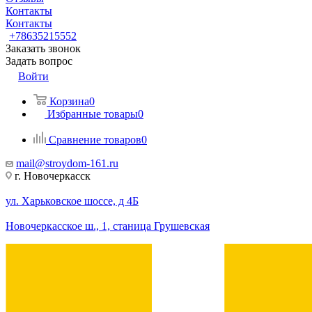
Контакты
Контакты
+78635215552
Заказать звонок
Задать вопрос
Войти
Корзина
0
Избранные товары
0
Сравнение товаров
0
mail@stroydom-161.ru
г. Новочеркасск
ул. Харьковское шоссе, д 4Б
Новочеркасское ш., 1, станица Грушевская