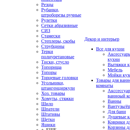
Резцы
Рубанки,
штроборезы ручные
Рулетки
Сетки абразивные
СИЗ
Стамески
Декор и интерьер
Степлеры, скобы
Струбцины
Все для кухни
Терки
Аксессуар
полиуретановые
кухни
Тиски, стусло
Вытяжки к
Топорища
Мебель
Топоры
Мойки кух
Торцевые головки
Товары для ванн
Угольники,
комнаты
штангенциркули
Акссессуа
Хоз. товары
ванноый к
Хомуты, стяжки
Ванны
Шило
Вантузы/ё
Шпатели
Для бани
Штативы
Душевые 
Щетки
Коврики д
Ящики
Корзины дл
+ ЕЩЕ