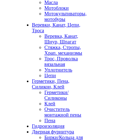
Масла
Мотоблоки
Мотокультиваторы,
мотобуры
Веревки, Канат, Цепи,
Троса
Веревка, Канат,
Шнур, Шпагат
Стяжка, Стропы,
Храп. механизмы
Трос, Проволка
вязальная
Уплотнитель
Цепи
Герметики, Пена,
Силикон, Клей
Герметики/
Силиконы
Клей
Очиститель
монтажной пены
Пена
Гидроизоляция
Дверная фурнитура
Бирки/Кольца для