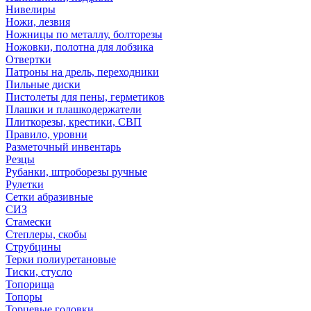
Нивелиры
Ножи, лезвия
Ножницы по металлу, болторезы
Ножовки, полотна для лобзика
Отвертки
Патроны на дрель, переходники
Пильные диски
Пистолеты для пены, герметиков
Плашки и плашкодержатели
Плиткорезы, крестики, СВП
Правило, уровни
Разметочный инвентарь
Резцы
Рубанки, штроборезы ручные
Рулетки
Сетки абразивные
СИЗ
Стамески
Степлеры, скобы
Струбцины
Терки полиуретановые
Тиски, стусло
Топорища
Топоры
Торцевые головки