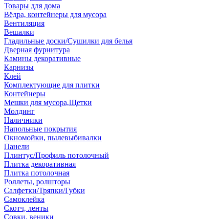
Товары для дома
Вёдра, контейнеры для мусора
Вентиляция
Вешалки
Гладильные доски/Сушилки для белья
Дверная фурнитура
Камины декоративные
Карнизы
Клей
Комплектующие для плитки
Контейнеры
Мешки для мусора,Щетки
Молдинг
Наличники
Напольные покрытия
Окномойки, пылевыбивалки
Панели
Плинтус/Профиль потолочный
Плитка декоративная
Плитка потолочная
Роллеты, ролшторы
Салфетки/Тряпки/Губки
Самоклейка
Скотч, ленты
Совки, веники