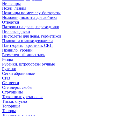
Нивелиры
Ножи, лезвия
Ножницы по металлу, болторезы
Ножовки, полотна для лобзика
Отвертки
Патроны на дрель, переходники
Пильные диски
Пистолеты для пены, герметиков
Плашки и плашкодержатели
Плиткорезы, крестики, СВП
Правило, уровни
Разметочный инвентарь
Резцы
Рубанки, штроборезы ручные
Рулетки
Сетки абразивные
СИЗ
Стамески
Степлеры, скобы
Струбцины
Терки полиуретановые
Тиски, стусло
Топорища
Топоры
Торцевые головки