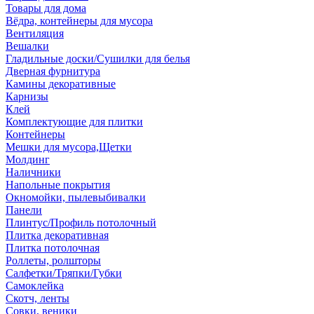
Товары для дома
Вёдра, контейнеры для мусора
Вентиляция
Вешалки
Гладильные доски/Сушилки для белья
Дверная фурнитура
Камины декоративные
Карнизы
Клей
Комплектующие для плитки
Контейнеры
Мешки для мусора,Щетки
Молдинг
Наличники
Напольные покрытия
Окномойки, пылевыбивалки
Панели
Плинтус/Профиль потолочный
Плитка декоративная
Плитка потолочная
Роллеты, ролшторы
Салфетки/Тряпки/Губки
Самоклейка
Скотч, ленты
Совки, веники