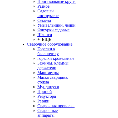
Приствольные круги
Разное
Садовый
инструмент
Семена
Умывальники, лейки
Фигурки садовые
Шланги
+ ЕЩЕ
Сварочное оборудование
Горелки к
баллончику
горелки кровельные
Зажимы, клеммы,
держатели
Манометры
Маска сварщика,
стёкла
Мундштуки
Припой
Редуктора
Резаки
Сварочная проволка
Сварочные
аппараты