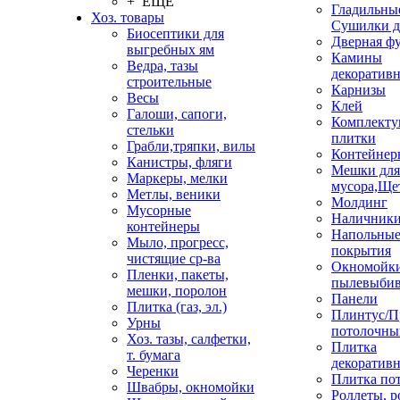
+ ЕЩЕ
Гладильные
Хоз. товары
Сушилки д
Биосептики для
Дверная ф
выгребных ям
Камины
Ведра, тазы
декоратив
строительные
Карнизы
Весы
Клей
Галоши, сапоги,
Комплекту
стельки
плитки
Грабли,тряпки, вилы
Контейнер
Канистры, фляги
Мешки для
Маркеры, мелки
мусора,Ще
Метлы, веники
Молдинг
Мусорные
Наличник
контейнеры
Напольны
Мыло, прогресс,
покрытия
чистящие ср-ва
Окномойки
Пленки, пакеты,
пылевыбив
мешки, поролон
Панели
Плитка (газ, эл.)
Плинтус/П
Урны
потолочны
Хоз. тазы, салфетки,
Плитка
т. бумага
декоративн
Черенки
Плитка по
Швабры, окномойки
Роллеты, 