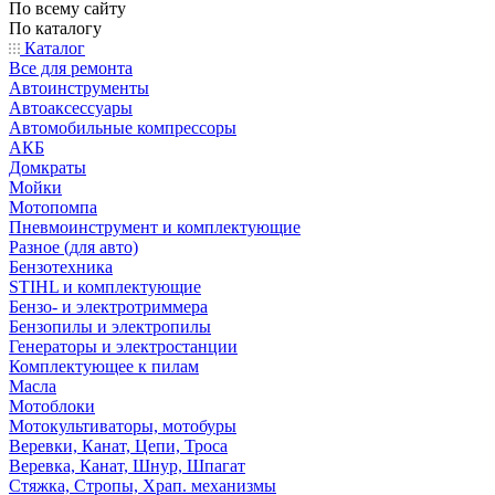
По всему сайту
По каталогу
Каталог
Все для ремонта
Автоинструменты
Автоаксессуары
Автомобильные компрессоры
АКБ
Домкраты
Мойки
Мотопомпа
Пневмоинструмент и комплектующие
Разное (для авто)
Бензотехника
STIHL и комплектующие
Бензо- и электротриммера
Бензопилы и электропилы
Генераторы и электростанции
Комплектующее к пилам
Масла
Мотоблоки
Мотокультиваторы, мотобуры
Веревки, Канат, Цепи, Троса
Веревка, Канат, Шнур, Шпагат
Стяжка, Стропы, Храп. механизмы