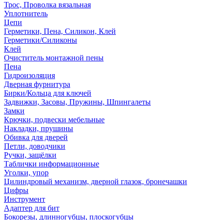
Трос, Проволка вязальная
Уплотнитель
Цепи
Герметики, Пена, Силикон, Клей
Герметики/Силиконы
Клей
Очиститель монтажной пены
Пена
Гидроизоляция
Дверная фурнитура
Бирки/Кольца для ключей
Задвижки, Засовы, Пружины, Шпингалеты
Замки
Крючки, подвески мебельные
Накладки, прушины
Обивка для дверей
Петли, доводчики
Ручки, защёлки
Таблички информационные
Уголки, упор
Цилиндровый механизм, дверной глазок, бронечашки
Цифры
Инструмент
Адаптер для бит
Бокорезы, длинногубцы, плоскогубцы