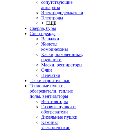
сопутствующие
аппараты
Электрододержатели
Электроды
+ ЕЩЕ
Сверла, буры
Спец одежда
Вешалки
Жилеты,
комбинезоны
Каски, наколенники,
наушники
Маски, респираторы
Очки
Перчатки
Тачки строительные
Тепловые пушки,
обогреватели, теплые
полы, вентиляторы
Вентиляторы
Газовые пушки и
обогреватели
Дизельные пушки
Камины
электрические