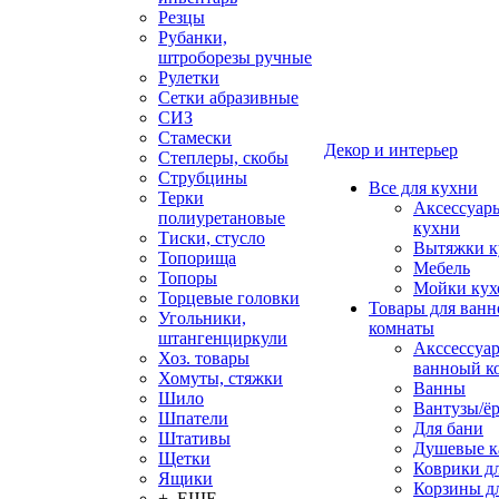
Резцы
Рубанки,
штроборезы ручные
Рулетки
Сетки абразивные
СИЗ
Стамески
Декор и интерьер
Степлеры, скобы
Струбцины
Все для кухни
Терки
Аксессуар
полиуретановые
кухни
Тиски, стусло
Вытяжки к
Топорища
Мебель
Топоры
Мойки кух
Торцевые головки
Товары для ванн
Угольники,
комнаты
штангенциркули
Акссессуа
Хоз. товары
ванноый к
Хомуты, стяжки
Ванны
Шило
Вантузы/ё
Шпатели
Для бани
Штативы
Душевые 
Щетки
Коврики д
Ящики
Корзины дл
+ ЕЩЕ