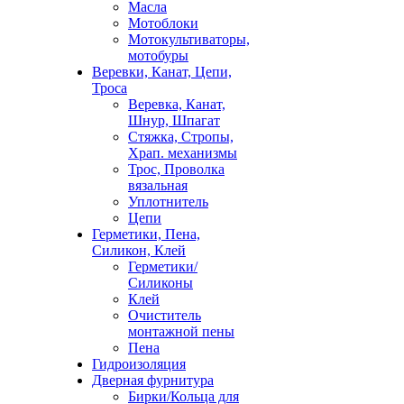
Масла
Мотоблоки
Мотокультиваторы,
мотобуры
Веревки, Канат, Цепи,
Троса
Веревка, Канат,
Шнур, Шпагат
Стяжка, Стропы,
Храп. механизмы
Трос, Проволка
вязальная
Уплотнитель
Цепи
Герметики, Пена,
Силикон, Клей
Герметики/
Силиконы
Клей
Очиститель
монтажной пены
Пена
Гидроизоляция
Дверная фурнитура
Бирки/Кольца для