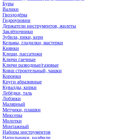
Буры
Валики
Гвоздодёры
Гидроуровни
Держатели инструментов, жилеты
Заклёпочники
Зубила, пики, керн
Кельмы, гладилки, мастерки
Киянки
Клещи, пассатижи
Ключи гаечные
Ключи разводные/газовые
Ковш строительный, чашки
Коронки
Круги абразивные
Кувалды, кирки
Лебёдки, таль
Лобзики
Малярный
Метчики, плашки
Миксеры
Молотки
Монтажный
Наборы инструментов
Напильники, надфили