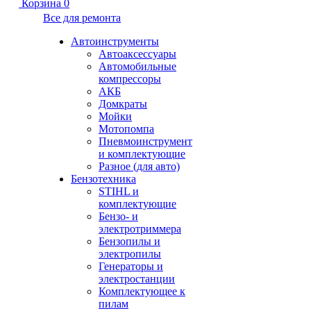
Корзина
0
Все для ремонта
Автоинструменты
Автоаксессуары
Автомобильные
компрессоры
АКБ
Домкраты
Мойки
Мотопомпа
Пневмоинструмент
и комплектующие
Разное (для авто)
Бензотехника
STIHL и
комплектующие
Бензо- и
электротриммера
Бензопилы и
электропилы
Генераторы и
электростанции
Комплектующее к
пилам