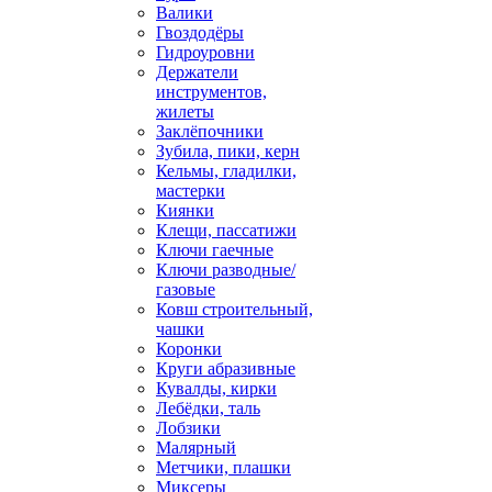
Валики
Гвоздодёры
Гидроуровни
Держатели
инструментов,
жилеты
Заклёпочники
Зубила, пики, керн
Кельмы, гладилки,
мастерки
Киянки
Клещи, пассатижи
Ключи гаечные
Ключи разводные/
газовые
Ковш строительный,
чашки
Коронки
Круги абразивные
Кувалды, кирки
Лебёдки, таль
Лобзики
Малярный
Метчики, плашки
Миксеры