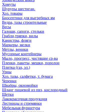
Хомуты
Шурупы шестиган.
Хоз. товары
Биосептики для выгребных ям
Ведра, тазы строительные
Весы
Галоши, сапоги, стельки
Грабли,тряпки, вилы
Канистры, фляги
Маркеры, мелки
Метлы, веники
Мусорные контейнеры
Мыло, прогресс, чистящие ср-ва
Пленки, пакеты, мешки, поролон
Плитка (газ, эл.)
Урны
Хоз. тазы, салфетки, т. бумага
Черенки
Швабры, окномойки
Шланг пищевой из пвх, кислородный
Щетки
Лакокрасочная продукция
Лестницы и стремянки
Мебельная фурнитура