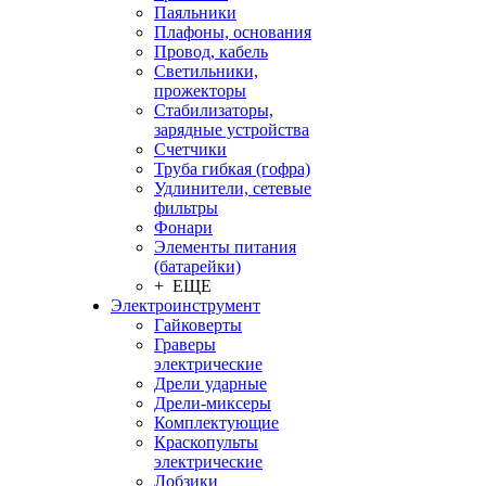
Паяльники
Плафоны, основания
Провод, кабель
Светильники,
прожекторы
Стабилизаторы,
зарядные устройства
Счетчики
Труба гибкая (гофра)
Удлинители, сетевые
фильтры
Фонари
Элементы питания
(батарейки)
+ ЕЩЕ
Электроинструмент
Гайковерты
Граверы
электрические
Дрели ударные
Дрели-миксеры
Комплектующие
Краскопульты
электрические
Лобзики