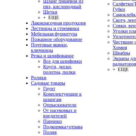
Шланг пищевой из
Салфетки/
пвх, кислородный
Губки
Щетки
Самоклейк
+ ЕЩЕ
Скотч, лен
Лакокрасочная продукция
Совки, ве
Лестницы и стремянки
Уголки пл
Мебельная фурнитура
Уплотните
Пожарное оборудование
Чистящие с
Почтовые ящики,
Химия
ключницы
Швабры
Резка и шлифование
Экраны дл
Все для шлифовки
радиаторо
Круги, диски,
+ ЕЩЕ
полотна, пилки
Ролики
Садовые товары
Грунт
Комплектующие к
шлангам
Опрыскиватели
От насекомых и
вредителей
Парники
Подкормка+отрава
Полив