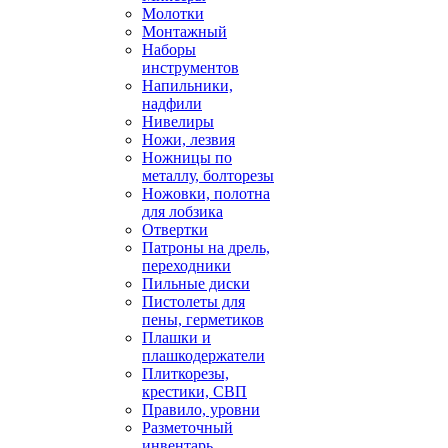
Молотки
Монтажный
Наборы
инструментов
Напильники,
надфили
Нивелиры
Ножи, лезвия
Ножницы по
металлу, болторезы
Ножовки, полотна
для лобзика
Отвертки
Патроны на дрель,
переходники
Пильные диски
Пистолеты для
пены, герметиков
Плашки и
плашкодержатели
Плиткорезы,
крестики, СВП
Правило, уровни
Разметочный
инвентарь