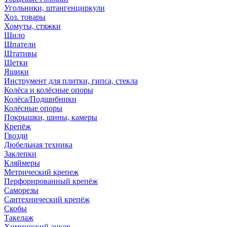
Угольники, штангенциркули
Хоз. товары
Хомуты, стяжки
Шило
Шпатели
Штативы
Щетки
Ящики
Инструмент для плитки, гипса, стекла
Колёса и колёсные опоры
Колёса/Подшибники
Колёсные опоры
Покрышки, шины, камеры
Крепёж
Гвозди
Дюбельная техника
Заклепки
Кляймеры
Метрический крепеж
Перфорированный крепёж
Саморезы
Сантехнический крепёж
Скобы
Такелаж
Химический анкер