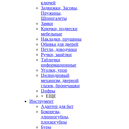
ключей
Задвижки, Засовы,
Пружины,
Шпингалеты
Замки
Крючки, подвески
мебельные
Накладки, прушины
Обивка для дверей
Петли, доводчики
Ручки, защёлки
Таблички
информационные
Уголки, упор
Цилиндровый
механизм, дверной
глазок, бронечашки
Цифры
+ ЕЩЕ
Инструмент
Адаптер для бит
Бокорезы,
длинногубцы,
плоскогубцы
Буры