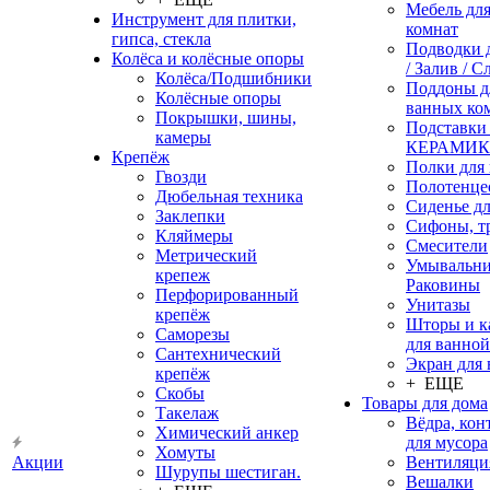
Мебель дл
Инструмент для плитки,
комнат
гипса, стекла
Подводки 
Колёса и колёсные опоры
/ Залив / С
Колёса/Подшибники
Поддоны д
Колёсные опоры
ванных ко
Покрышки, шины,
Подставки
камеры
КЕРАМИ
Крепёж
Полки для
Гвозди
Полотенце
Дюбельная техника
Сиденье дл
Заклепки
Сифоны, т
Кляймеры
Смесители
Метрический
Умывальни
крепеж
Раковины
Перфорированный
Унитазы
крепёж
Шторы и к
Саморезы
для ванной
Сантехнический
Экран для
крепёж
+ ЕЩЕ
Скобы
Товары для дома
Такелаж
Вёдра, ко
Химический анкер
для мусора
Хомуты
Акции
Вентиляци
Шурупы шестиган.
Вешалки