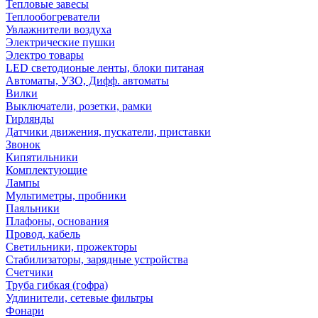
Тепловые завесы
Теплообогреватели
Увлажнители воздуха
Электрические пушки
Электро товары
LED светодионые ленты, блоки питаная
Автоматы, УЗО, Дифф. автоматы
Вилки
Выключатели, розетки, рамки
Гирлянды
Датчики движения, пускатели, приставки
Звонок
Кипятильники
Комплектующие
Лампы
Мультиметры, пробники
Паяльники
Плафоны, основания
Провод, кабель
Светильники, прожекторы
Стабилизаторы, зарядные устройства
Счетчики
Труба гибкая (гофра)
Удлинители, сетевые фильтры
Фонари