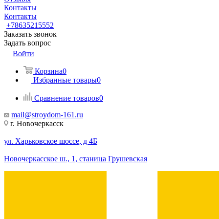
Контакты
Контакты
+78635215552
Заказать звонок
Задать вопрос
Войти
Корзина
0
Избранные товары
0
Сравнение товаров
0
mail@stroydom-161.ru
г. Новочеркасск
ул. Харьковское шоссе, д 4Б
Новочеркасское ш., 1, станица Грушевская