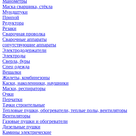
Манометры
Маска сварщика, стёкла
Мундштуки
Припой
Редуктора
Резаки
Сварочная проволка
Сварочные аппараты
сопутствующие аппараты
Электрододержатели
Электроды
Сверла, буры
Спец одежда
Вешалки
Жилеты, комбинезоны
Каски, наколенники, наушники
Маски, респираторы
Очки
Перчатки
Тачки строительные
Тепловые пушки, обогреватели, теплые полы, вентиляторы
Вентиляторы
Газовые пушки и обогреватели
Дизельные пушки
Камины электрические