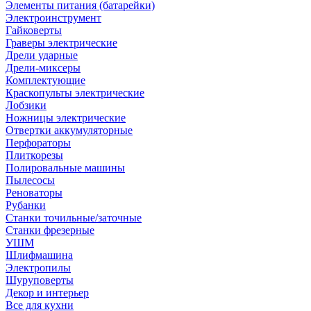
Элементы питания (батарейки)
Электроинструмент
Гайковерты
Граверы электрические
Дрели ударные
Дрели-миксеры
Комплектующие
Краскопульты электрические
Лобзики
Ножницы электрические
Отвертки аккумуляторные
Перфораторы
Плиткорезы
Полировальные машины
Пылесосы
Реноваторы
Рубанки
Станки точильные/заточные
Станки фрезерные
УШМ
Шлифмашина
Электропилы
Шуруповерты
Декор и интерьер
Все для кухни