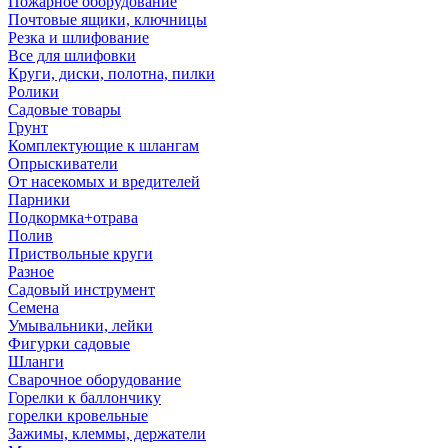
Пожарное оборудование
Почтовые ящики, ключницы
Резка и шлифование
Все для шлифовки
Круги, диски, полотна, пилки
Ролики
Садовые товары
Грунт
Комплектующие к шлангам
Опрыскиватели
От насекомых и вредителей
Парники
Подкормка+отрава
Полив
Приствольные круги
Разное
Садовый инструмент
Семена
Умывальники, лейки
Фигурки садовые
Шланги
Сварочное оборудование
Горелки к баллончику
горелки кровельные
Зажимы, клеммы, держатели