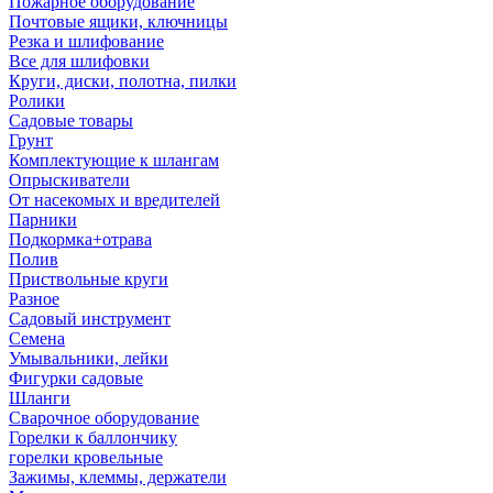
Пожарное оборудование
Почтовые ящики, ключницы
Резка и шлифование
Все для шлифовки
Круги, диски, полотна, пилки
Ролики
Садовые товары
Грунт
Комплектующие к шлангам
Опрыскиватели
От насекомых и вредителей
Парники
Подкормка+отрава
Полив
Приствольные круги
Разное
Садовый инструмент
Семена
Умывальники, лейки
Фигурки садовые
Шланги
Сварочное оборудование
Горелки к баллончику
горелки кровельные
Зажимы, клеммы, держатели