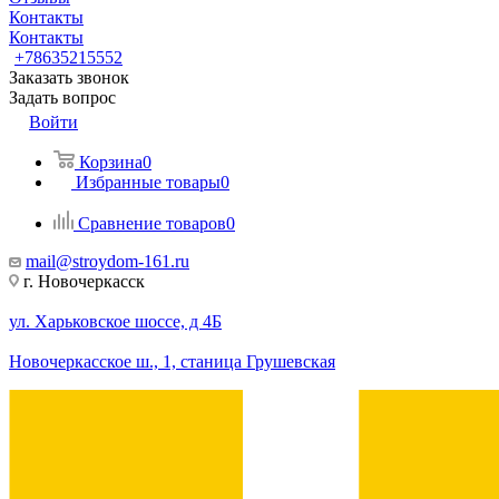
Контакты
Контакты
+78635215552
Заказать звонок
Задать вопрос
Войти
Корзина
0
Избранные товары
0
Сравнение товаров
0
mail@stroydom-161.ru
г. Новочеркасск
ул. Харьковское шоссе, д 4Б
Новочеркасское ш., 1, станица Грушевская