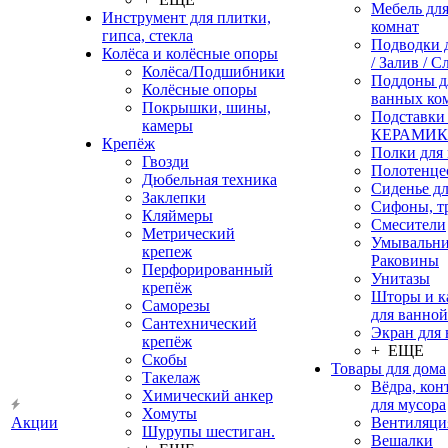
Мебель дл
Инструмент для плитки,
комнат
гипса, стекла
Подводки 
Колёса и колёсные опоры
/ Залив / С
Колёса/Подшибники
Поддоны д
Колёсные опоры
ванных ко
Покрышки, шины,
Подставки
камеры
КЕРАМИ
Крепёж
Полки для
Гвозди
Полотенце
Дюбельная техника
Сиденье дл
Заклепки
Сифоны, т
Кляймеры
Смесители
Метрический
Умывальни
крепеж
Раковины
Перфорированный
Унитазы
крепёж
Шторы и к
Саморезы
для ванной
Сантехнический
Экран для
крепёж
+ ЕЩЕ
Скобы
Товары для дома
Такелаж
Вёдра, ко
Химический анкер
для мусора
Хомуты
Акции
Вентиляци
Шурупы шестиган.
Вешалки