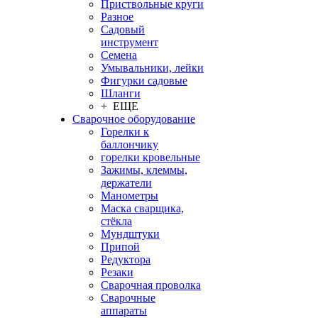
Приствольные круги
Разное
Садовый
инструмент
Семена
Умывальники, лейки
Фигурки садовые
Шланги
+ ЕЩЕ
Сварочное оборудование
Горелки к
баллончику
горелки кровельные
Зажимы, клеммы,
держатели
Манометры
Маска сварщика,
стёкла
Мундштуки
Припой
Редуктора
Резаки
Сварочная проволка
Сварочные
аппараты