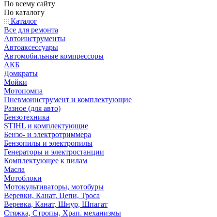
По всему сайту
По каталогу
Каталог
Все для ремонта
Автоинструменты
Автоаксессуары
Автомобильные компрессоры
АКБ
Домкраты
Мойки
Мотопомпа
Пневмоинструмент и комплектующие
Разное (для авто)
Бензотехника
STIHL и комплектующие
Бензо- и электротриммера
Бензопилы и электропилы
Генераторы и электростанции
Комплектующее к пилам
Масла
Мотоблоки
Мотокультиваторы, мотобуры
Веревки, Канат, Цепи, Троса
Веревка, Канат, Шнур, Шпагат
Стяжка, Стропы, Храп. механизмы