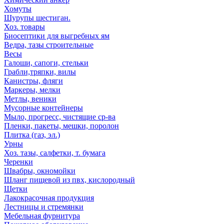
Хомуты
Шурупы шестиган.
Хоз. товары
Биосептики для выгребных ям
Ведра, тазы строительные
Весы
Галоши, сапоги, стельки
Грабли,тряпки, вилы
Канистры, фляги
Маркеры, мелки
Метлы, веники
Мусорные контейнеры
Мыло, прогресс, чистящие ср-ва
Пленки, пакеты, мешки, поролон
Плитка (газ, эл.)
Урны
Хоз. тазы, салфетки, т. бумага
Черенки
Швабры, окномойки
Шланг пищевой из пвх, кислородный
Щетки
Лакокрасочная продукция
Лестницы и стремянки
Мебельная фурнитура