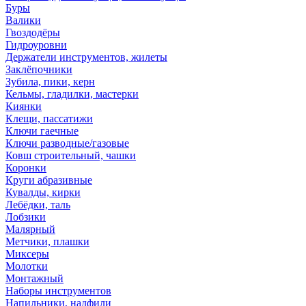
Буры
Валики
Гвоздодёры
Гидроуровни
Держатели инструментов, жилеты
Заклёпочники
Зубила, пики, керн
Кельмы, гладилки, мастерки
Киянки
Клещи, пассатижи
Ключи гаечные
Ключи разводные/газовые
Ковш строительный, чашки
Коронки
Круги абразивные
Кувалды, кирки
Лебёдки, таль
Лобзики
Малярный
Метчики, плашки
Миксеры
Молотки
Монтажный
Наборы инструментов
Напильники, надфили