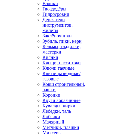
Валики
Гвоздодёры
Гидроуровни
Держатели
инструментов,
жилеты
Заклёпочники
Зубила, пики, керн
Кельмы, гладилки,
мастерки
Киянки
Клещи, пассатижи
Ключи гаечные
Ключи разводные/
газовые
Ковш строительный,
чашки
Коронки
Круги абразивные
Кувалды, кирки
Лебёдки, таль
Лобзики
Малярный
Метчики, плашки
Миксеры