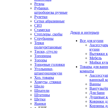
Резцы
Рубанки,
штроборезы ручные
Рулетки
Сетки абразивные
СИЗ
Стамески
Декор и интерьер
Степлеры, скобы
Струбцины
Все для кухни
Терки
Аксессуар
полиуретановые
кухни
Тиски, стусло
Вытяжки к
Топорища
Мебель
Топоры
Мойки кух
Торцевые головки
Товары для ванн
Угольники,
комнаты
штангенциркули
Акссессуа
Хоз. товары
ванноый к
Хомуты, стяжки
Ванны
Шило
Вантузы/ё
Шпатели
Для бани
Штативы
Душевые 
Щетки
Коврики д
Ящики
Корзины дл
+ ЕЩЕ