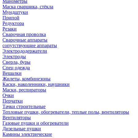
Манометры
Маска сварщика, стёкла
Мундштуки
Припой
Редуктора
Резаки
Сварочная проволка
Сварочные аппараты
сопутствующие аппараты
Электрододержатели
Электроды
Сверла, буры
Спец одежда
Вешалки
Жилеты, комбинезоны
Каски, наколенники, наушники
Маски, респираторы
Очки
Перчатки
Тачки строительные
Тепловые пушки, обогреватели, теплые полы, вентиляторы
Вентиляторы
Газовые пушки и обогреватели
Дизельные пушки
Камины электрические