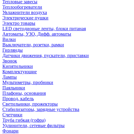
Тепловые завесы
Теплообогреватели
Увлажнители воздуха
Электрические пушки
Электро товары
LED светодионые ленты, блоки питаная
Автоматы, УЗО, Дифф. автоматы
Вилки
Выключатели, розетки, рамки
Гирлянды
Датчики движения, пускатели, приставки
Звонок
Кипятильники
Комплектующие
Лампы
Мультиметры, пробники
Паяльники
Плафоны, основания
Провод, кабель
Светильники, прожекторы
Стабилизаторы, зарядные устройства
Счетчики
Труба гибкая (гофра)
Удлинители, сетевые фильтры
Фонари