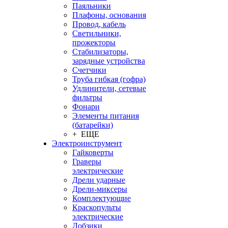
Паяльники
Плафоны, основания
Провод, кабель
Светильники,
прожекторы
Стабилизаторы,
зарядные устройства
Счетчики
Труба гибкая (гофра)
Удлинители, сетевые
фильтры
Фонари
Элементы питания
(батарейки)
+ ЕЩЕ
Электроинструмент
Гайковерты
Граверы
электрические
Дрели ударные
Дрели-миксеры
Комплектующие
Краскопульты
электрические
Лобзики