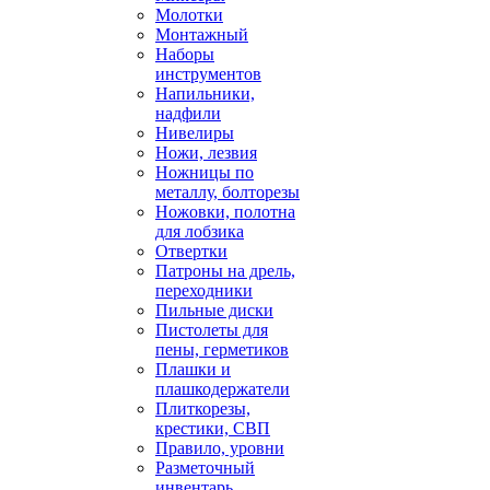
Молотки
Монтажный
Наборы
инструментов
Напильники,
надфили
Нивелиры
Ножи, лезвия
Ножницы по
металлу, болторезы
Ножовки, полотна
для лобзика
Отвертки
Патроны на дрель,
переходники
Пильные диски
Пистолеты для
пены, герметиков
Плашки и
плашкодержатели
Плиткорезы,
крестики, СВП
Правило, уровни
Разметочный
инвентарь