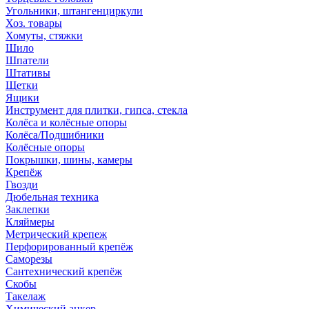
Угольники, штангенциркули
Хоз. товары
Хомуты, стяжки
Шило
Шпатели
Штативы
Щетки
Ящики
Инструмент для плитки, гипса, стекла
Колёса и колёсные опоры
Колёса/Подшибники
Колёсные опоры
Покрышки, шины, камеры
Крепёж
Гвозди
Дюбельная техника
Заклепки
Кляймеры
Метрический крепеж
Перфорированный крепёж
Саморезы
Сантехнический крепёж
Скобы
Такелаж
Химический анкер