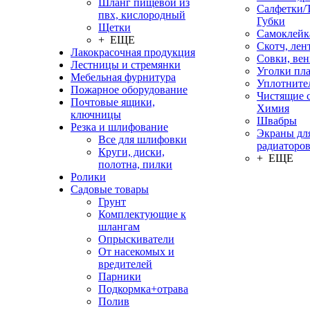
Шланг пищевой из
Салфетки/
пвх, кислородный
Губки
Щетки
Самоклейк
+ ЕЩЕ
Скотч, лен
Лакокрасочная продукция
Совки, ве
Лестницы и стремянки
Уголки пл
Мебельная фурнитура
Уплотните
Пожарное оборудование
Чистящие с
Почтовые ящики,
Химия
ключницы
Швабры
Резка и шлифование
Экраны дл
Все для шлифовки
радиаторо
Круги, диски,
+ ЕЩЕ
полотна, пилки
Ролики
Садовые товары
Грунт
Комплектующие к
шлангам
Опрыскиватели
От насекомых и
вредителей
Парники
Подкормка+отрава
Полив