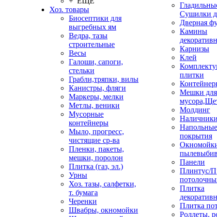
+ ЕЩЕ
Гладильные
Хоз. товары
Сушилки д
Биосептики для
Дверная ф
выгребных ям
Камины
Ведра, тазы
декоратив
строительные
Карнизы
Весы
Клей
Галоши, сапоги,
Комплекту
стельки
плитки
Грабли,тряпки, вилы
Контейнер
Канистры, фляги
Мешки для
Маркеры, мелки
мусора,Ще
Метлы, веники
Молдинг
Мусорные
Наличник
контейнеры
Напольны
Мыло, прогресс,
покрытия
чистящие ср-ва
Окномойки
Пленки, пакеты,
пылевыбив
мешки, поролон
Панели
Плитка (газ, эл.)
Плинтус/П
Урны
потолочны
Хоз. тазы, салфетки,
Плитка
т. бумага
декоративн
Черенки
Плитка по
Швабры, окномойки
Роллеты, 