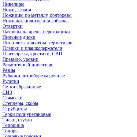
Нивелиры
Ножи, лезвия
Ножницы по металлу, болторезы
Ножовки, полотна для лобзика
Отвертки
Патроны на дрель, переходники
Пильные диски
Пистолеты для пены, герметиков
Плашки и плашкодержатели
Плиткорезы, крестики, СВП
Правило, уровни
Разметочный инвентарь
Резцы
Рубанки, штроборезы ручные
Рулетки
Сетки абразивные
СИЗ
Стамески
Степлеры, скобы
Струбцины
Терки полиуретановые
Тиски, стусло
Топорища
Топоры
Торцевые головки