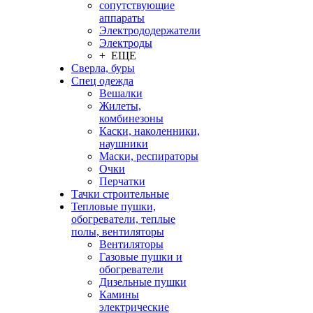
сопутствующие
аппараты
Электрододержатели
Электроды
+ ЕЩЕ
Сверла, буры
Спец одежда
Вешалки
Жилеты,
комбинезоны
Каски, наколенники,
наушники
Маски, респираторы
Очки
Перчатки
Тачки строительные
Тепловые пушки,
обогреватели, теплые
полы, вентиляторы
Вентиляторы
Газовые пушки и
обогреватели
Дизельные пушки
Камины
электрические