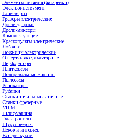
Элементы питания (батарейки)
Электроинструмент
Гайковерты
Граверы электрические
Дрели ударные
Дрели-миксеры
Комплектующие
Краскопульты электрические
Лобзики
Ножницы электрические
Отвертки аккумуляторные
Перфораторы
Плиткорезы
Полировальные машины
Пылесосы
Реноваторы
Рубанки
Станки точильные/заточные
Станки фрезерные
УШМ
Шлифмашина
Электропилы
Шуруповерты
Декор и интерьер
Все для кухни