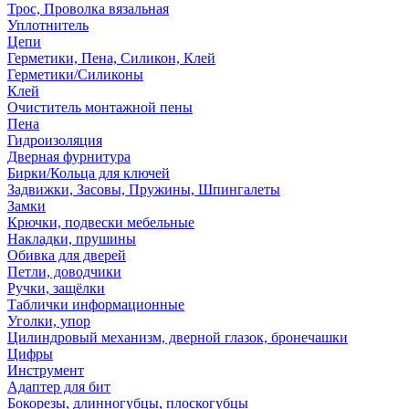
Трос, Проволка вязальная
Уплотнитель
Цепи
Герметики, Пена, Силикон, Клей
Герметики/Силиконы
Клей
Очиститель монтажной пены
Пена
Гидроизоляция
Дверная фурнитура
Бирки/Кольца для ключей
Задвижки, Засовы, Пружины, Шпингалеты
Замки
Крючки, подвески мебельные
Накладки, прушины
Обивка для дверей
Петли, доводчики
Ручки, защёлки
Таблички информационные
Уголки, упор
Цилиндровый механизм, дверной глазок, бронечашки
Цифры
Инструмент
Адаптер для бит
Бокорезы, длинногубцы, плоскогубцы