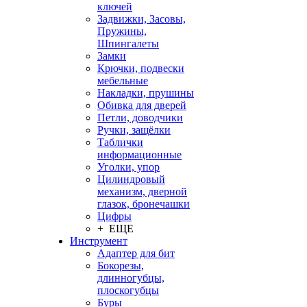
ключей
Задвижки, Засовы,
Пружины,
Шпингалеты
Замки
Крючки, подвески
мебельные
Накладки, прушины
Обивка для дверей
Петли, доводчики
Ручки, защёлки
Таблички
информационные
Уголки, упор
Цилиндровый
механизм, дверной
глазок, бронечашки
Цифры
+ ЕЩЕ
Инструмент
Адаптер для бит
Бокорезы,
длинногубцы,
плоскогубцы
Буры