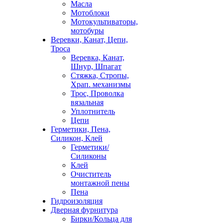
Масла
Мотоблоки
Мотокультиваторы,
мотобуры
Веревки, Канат, Цепи,
Троса
Веревка, Канат,
Шнур, Шпагат
Стяжка, Стропы,
Храп. механизмы
Трос, Проволка
вязальная
Уплотнитель
Цепи
Герметики, Пена,
Силикон, Клей
Герметики/
Силиконы
Клей
Очиститель
монтажной пены
Пена
Гидроизоляция
Дверная фурнитура
Бирки/Кольца для