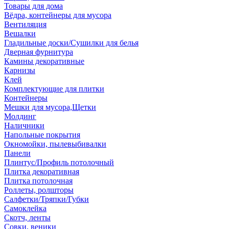
Товары для дома
Вёдра, контейнеры для мусора
Вентиляция
Вешалки
Гладильные доски/Сушилки для белья
Дверная фурнитура
Камины декоративные
Карнизы
Клей
Комплектующие для плитки
Контейнеры
Мешки для мусора,Щетки
Молдинг
Наличники
Напольные покрытия
Окномойки, пылевыбивалки
Панели
Плинтус/Профиль потолочный
Плитка декоративная
Плитка потолочная
Роллеты, ролшторы
Салфетки/Тряпки/Губки
Самоклейка
Скотч, ленты
Совки, веники