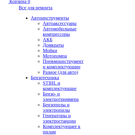
Корзина
0
Все для ремонта
Автоинструменты
Автоаксессуары
Автомобильные
компрессоры
АКБ
Домкраты
Мойки
Мотопомпа
Пневмоинструмент
и комплектующие
Разное (для авто)
Бензотехника
STIHL и
комплектующие
Бензо- и
электротриммера
Бензопилы и
электропилы
Генераторы и
электростанции
Комплектующее к
пилам