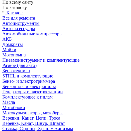
По всему сайту
По каталогу
Каталог
Все для ремонта
Автоинструменты
Автоаксессуары
Автомобильные компрессоры
АКБ
Домкраты
Мойки
Мотопомпа
Пневмоинструмент и комплектующие
Разное (для авто)
Бензотехника
STIHL и комплектующие
Бензо- и электротриммера
Бензопилы и электропилы
Генераторы и электростанции
Комплектующее к пилам
Масла
Мотоблоки
Мотокультиваторы, мотобуры
Веревки, Канат, Цепи, Троса
Веревка, Канат, Шнур, Шпагат
Стяжка, Стропы, Храп. механизмы