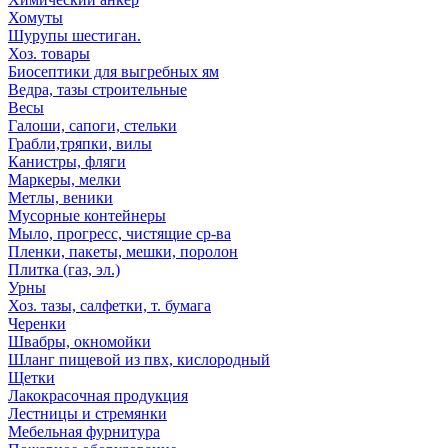
Хомуты
Шурупы шестиган.
Хоз. товары
Биосептики для выгребных ям
Ведра, тазы строительные
Весы
Галоши, сапоги, стельки
Грабли,тряпки, вилы
Канистры, фляги
Маркеры, мелки
Метлы, веники
Мусорные контейнеры
Мыло, прогресс, чистящие ср-ва
Пленки, пакеты, мешки, поролон
Плитка (газ, эл.)
Урны
Хоз. тазы, салфетки, т. бумага
Черенки
Швабры, окномойки
Шланг пищевой из пвх, кислородный
Щетки
Лакокрасочная продукция
Лестницы и стремянки
Мебельная фурнитура