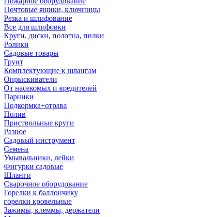
Пожарное оборудование
Почтовые ящики, ключницы
Резка и шлифование
Все для шлифовки
Круги, диски, полотна, пилки
Ролики
Садовые товары
Грунт
Комплектующие к шлангам
Опрыскиватели
От насекомых и вредителей
Парники
Подкормка+отрава
Полив
Приствольные круги
Разное
Садовый инструмент
Семена
Умывальники, лейки
Фигурки садовые
Шланги
Сварочное оборудование
Горелки к баллончику
горелки кровельные
Зажимы, клеммы, держатели