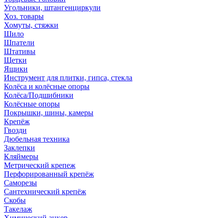
Угольники, штангенциркули
Хоз. товары
Хомуты, стяжки
Шило
Шпатели
Штативы
Щетки
Ящики
Инструмент для плитки, гипса, стекла
Колёса и колёсные опоры
Колёса/Подшибники
Колёсные опоры
Покрышки, шины, камеры
Крепёж
Гвозди
Дюбельная техника
Заклепки
Кляймеры
Метрический крепеж
Перфорированный крепёж
Саморезы
Сантехнический крепёж
Скобы
Такелаж
Химический анкер