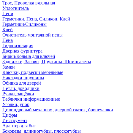
Трос, Проволка вязальная
Уплотнитель
Цепи
Герметики, Пена, Силикон, Клей
Герметики/Силиконы
Клей
Очиститель монтажной пены
Пена
Гидроизоляция
Дверная фурнитура
Бирки/Кольца для ключей
Задвижки, Засовы, Пружины, Шпингалеты
Замки
Крючки, подвески мебельные
Накладки, прушины
Обивка для дверей
Петли, доводчики
Ручки, защёлки
Таблички информационные
Уголки, упор
Цилиндровый механизм, дверной глазок, бронечашки
Цифры
Инструмент
Адаптер для бит
Бокорезы, длинногубцы, плоскогубцы