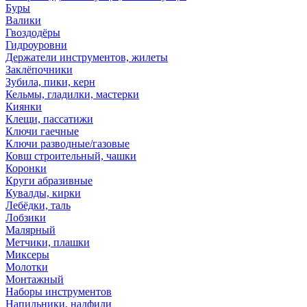
Буры
Валики
Гвоздодёры
Гидроуровни
Держатели инструментов, жилеты
Заклёпочники
Зубила, пики, керн
Кельмы, гладилки, мастерки
Киянки
Клещи, пассатижи
Ключи гаечные
Ключи разводные/газовые
Ковш строительный, чашки
Коронки
Круги абразивные
Кувалды, кирки
Лебёдки, таль
Лобзики
Малярный
Метчики, плашки
Миксеры
Молотки
Монтажный
Наборы инструментов
Напильники, надфили