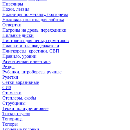
Нивелиры
Ножи, лезвия
Ножницы по металлу, болторезы
Ножовки, полотна для лобзика
Отвертки
Патроны на дрель, переходники
Пильные диски
Пистолеты для пены, герметиков
Плашки и плашкодержатели
Плиткорезы, крестики, СВП
Правило, уровни
Разметочный инвентарь
Резцы
Рубанки, штроборезы ручные
Рулетки
Сетки абразивные
СИЗ
Стамески
Степлеры, скобы
Струбцины
Терки полиуретановые
Тиски, стусло
Топорища
Топоры
Торцевые головки