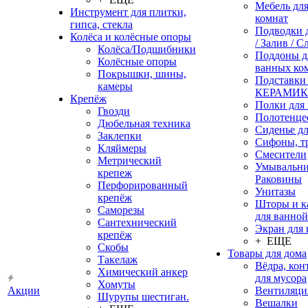
Мебель дл
Инструмент для плитки,
комнат
гипса, стекла
Подводки 
Колёса и колёсные опоры
/ Залив / С
Колёса/Подшибники
Поддоны д
Колёсные опоры
ванных ко
Покрышки, шины,
Подставки
камеры
КЕРАМИ
Крепёж
Полки для
Гвозди
Полотенце
Дюбельная техника
Сиденье дл
Заклепки
Сифоны, т
Кляймеры
Смесители
Метрический
Умывальни
крепеж
Раковины
Перфорированный
Унитазы
крепёж
Шторы и к
Саморезы
для ванной
Сантехнический
Экран для
крепёж
+ ЕЩЕ
Скобы
Товары для дома
Такелаж
Вёдра, ко
Химический анкер
для мусора
Хомуты
Акции
Вентиляци
Шурупы шестиган.
Вешалки