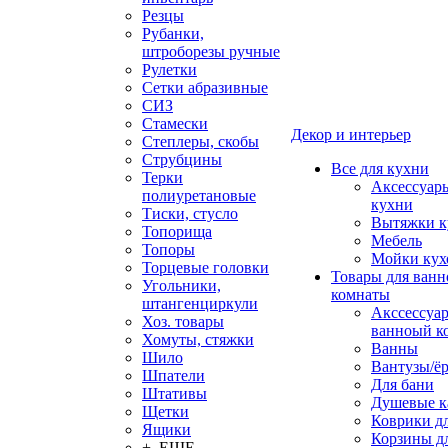
Резцы
Рубанки,
штроборезы ручные
Рулетки
Сетки абразивные
СИЗ
Стамески
Декор и интерьер
Степлеры, скобы
Струбцины
Все для кухни
Терки
Аксессуар
полиуретановые
кухни
Тиски, стусло
Вытяжки к
Топорища
Мебель
Топоры
Мойки кух
Торцевые головки
Товары для ванн
Угольники,
комнаты
штангенциркули
Акссессуа
Хоз. товары
ванноый к
Хомуты, стяжки
Ванны
Шило
Вантузы/ё
Шпатели
Для бани
Штативы
Душевые 
Щетки
Коврики д
Ящики
Корзины дл
+ ЕЩЕ