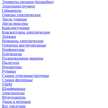
Элементы питания (батарейки)
Электроинструмент
Гайковерты
Граверы электрические
Дрели ударные
Дрели-миксеры
Комплектующие
Краскопульты электрические
Лобзики
Ножницы электрические
Отвертки аккумуляторные
Перфораторы
Плиткорезы
Полировальные машины
Пылесосы
Реноваторы
Рубанки
Станки точильные/заточные
Станки фрезерные
УШМ
Шлифмашина
Электропилы
Шуруповерты
Декор и интерьер
Все для кухни