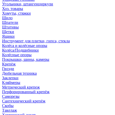
Угольники, штангенциркули
Хоз. товары
Хомуты, стяжки
Шило
Шпатели
Штативы
Щетки
Ящики
Инструмент для плитки, гипса, стекла
Колёса и колёсные опоры
Колёса/Подшибники
Колёсные опоры
Покрышки, шины, камеры
Крепёж
Гвозди
Дюбельная техника
Заклепки
Кляймеры
Метрический крепеж
Перфорированный крепёж
Саморезы
Сантехнический крепёж
Скобы
Такелаж
Химический анкер