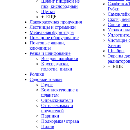
Шланг пищевой из
Салфетки/
пвх, кислородный
Губки
Щетки
Самоклейк
+ ЕЩЕ
Скотч, лен
Лакокрасочная продукция
Совки, ве
Лестницы и стремянки
Уголки пл
Мебельная фурнитура
Уплотните
Пожарное оборудование
Чистящие с
Почтовые ящики,
Химия
ключницы
Швабры
Резка и шлифование
Экраны дл
Все для шлифовки
радиаторо
Круги, диски,
+ ЕЩЕ
полотна, пилки
Ролики
Садовые товары
Грунт
Комплектующие к
шлангам
Опрыскиватели
От насекомых и
вредителей
Парники
Подкормка+отрава
Полив