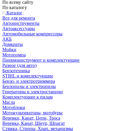
По всему сайту
По каталогу
Каталог
Все для ремонта
Автоинструменты
Автоаксессуары
Автомобильные компрессоры
АКБ
Домкраты
Мойки
Мотопомпа
Пневмоинструмент и комплектующие
Разное (для авто)
Бензотехника
STIHL и комплектующие
Бензо- и электротриммера
Бензопилы и электропилы
Генераторы и электростанции
Комплектующее к пилам
Масла
Мотоблоки
Мотокультиваторы, мотобуры
Веревки, Канат, Цепи, Троса
Веревка, Канат, Шнур, Шпагат
Стяжка, Стропы, Храп. механизмы