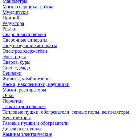
Манометры
Маска сварщика, стёкла
Мундштуки
Припой
Редуктора
Резаки
Сварочная проволка
Сварочные аппараты
сопутствующие аппараты
Электрододержатели
Электроды
Сверла, буры
Спец одежда
Вешалки
Жилеты, комбинезоны
Каски, наколенники, наушники
Маски, респираторы
Очки
Перчатки
Тачки строительные
Тепловые пушки, обогреватели, теплые полы, вентиляторы
Вентиляторы
Газовые пушки и обогреватели
Дизельные пушки
Камины электрические