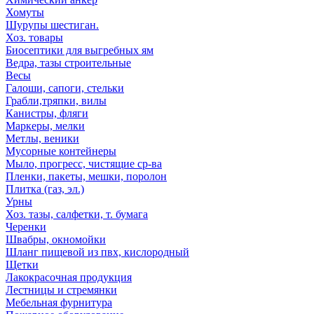
Хомуты
Шурупы шестиган.
Хоз. товары
Биосептики для выгребных ям
Ведра, тазы строительные
Весы
Галоши, сапоги, стельки
Грабли,тряпки, вилы
Канистры, фляги
Маркеры, мелки
Метлы, веники
Мусорные контейнеры
Мыло, прогресс, чистящие ср-ва
Пленки, пакеты, мешки, поролон
Плитка (газ, эл.)
Урны
Хоз. тазы, салфетки, т. бумага
Черенки
Швабры, окномойки
Шланг пищевой из пвх, кислородный
Щетки
Лакокрасочная продукция
Лестницы и стремянки
Мебельная фурнитура