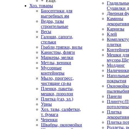
+ ЕЩЕ
Гладильные
Хоз. товары
Сушилки д
Биосептики для
Дверная ф
выгребных ям
Камины
Ведра, тазы
декоратив
строительные
Карнизы
Весы
Клей
Галоши, сапоги,
Комплекту
стельки
плитки
Грабли,тряпки, вилы
Контейнер
Канистры, фляги
Мешки для
Маркеры, мелки
мусора,Ще
Метлы, веники
Молдинг
Мусорные
Наличник
контейнеры
Напольны
Мыло, прогресс,
покрытия
чистящие ср-ва
Окномойки
Пленки, пакеты,
пылевыбив
мешки, поролон
Панели
Плитка (газ, эл.)
Плинтус/П
Урны
потолочны
Хоз. тазы, салфетки,
Плитка
т. бумага
декоративн
Черенки
Плитка по
Швабры, окномойки
Роллеты, 