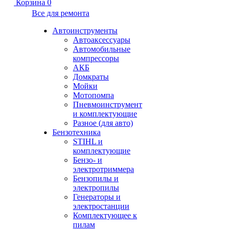
Корзина
0
Все для ремонта
Автоинструменты
Автоаксессуары
Автомобильные
компрессоры
АКБ
Домкраты
Мойки
Мотопомпа
Пневмоинструмент
и комплектующие
Разное (для авто)
Бензотехника
STIHL и
комплектующие
Бензо- и
электротриммера
Бензопилы и
электропилы
Генераторы и
электростанции
Комплектующее к
пилам