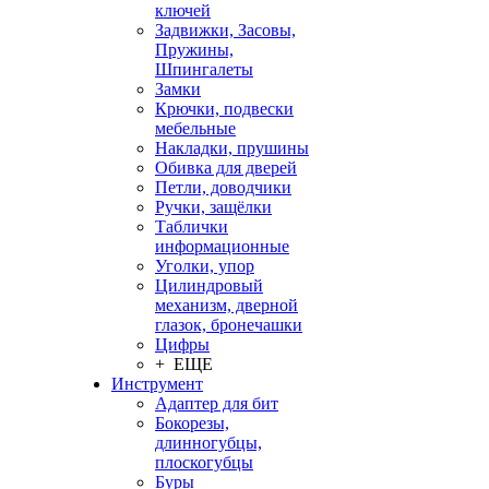
ключей
Задвижки, Засовы,
Пружины,
Шпингалеты
Замки
Крючки, подвески
мебельные
Накладки, прушины
Обивка для дверей
Петли, доводчики
Ручки, защёлки
Таблички
информационные
Уголки, упор
Цилиндровый
механизм, дверной
глазок, бронечашки
Цифры
+ ЕЩЕ
Инструмент
Адаптер для бит
Бокорезы,
длинногубцы,
плоскогубцы
Буры