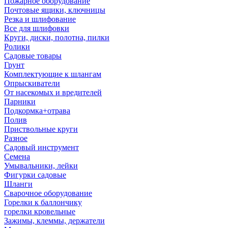
Пожарное оборудование
Почтовые ящики, ключницы
Резка и шлифование
Все для шлифовки
Круги, диски, полотна, пилки
Ролики
Садовые товары
Грунт
Комплектующие к шлангам
Опрыскиватели
От насекомых и вредителей
Парники
Подкормка+отрава
Полив
Приствольные круги
Разное
Садовый инструмент
Семена
Умывальники, лейки
Фигурки садовые
Шланги
Сварочное оборудование
Горелки к баллончику
горелки кровельные
Зажимы, клеммы, держатели