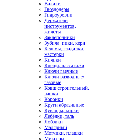
Валики
Гвоздодёры
Гидроуровни
Держатели
инструментов,
жилеты
Заклёпочники
Зубила, пики, керн
Кельмы, гладилки,
мастерки
Киянки
Клещи, пассатижи
Ключи гаечные
Ключи разводные/
газовые
Ковш строительный,
чашки
Коронки
Круги абразивные
Кувалды, кирки
Лебёдки, таль
Лобзики
Малярный
Метчики, плашки
Миксеры