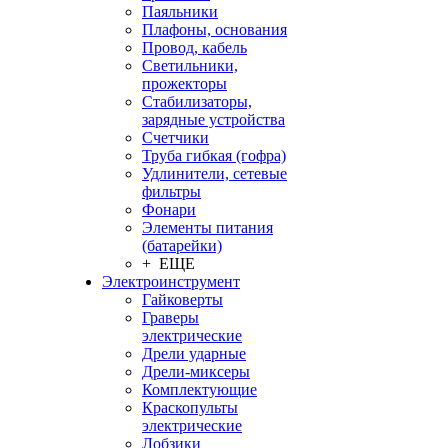
Паяльники
Плафоны, основания
Провод, кабель
Светильники,
прожекторы
Стабилизаторы,
зарядные устройства
Счетчики
Труба гибкая (гофра)
Удлинители, сетевые
фильтры
Фонари
Элементы питания
(батарейки)
+ ЕЩЕ
Электроинструмент
Гайковерты
Граверы
электрические
Дрели ударные
Дрели-миксеры
Комплектующие
Краскопульты
электрические
Лобзики