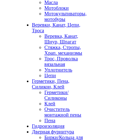
Масла
Мотоблоки
Мотокультиваторы,
мотобуры
Веревки, Канат, Цепи,
Троса
Веревка, Канат,
Шнур, Шпагат
Стяжка, Стропы,
Храп. механизмы
Трос, Проволка
вязальная
Уплотнитель
Цепи
Герметики, Пена,
Силикон, Клей
Герметики/
Силиконы
Клей
Очиститель
монтажной пены
Пена
Гидроизоляция
Дверная фурнитура
Бирки/Кольца для