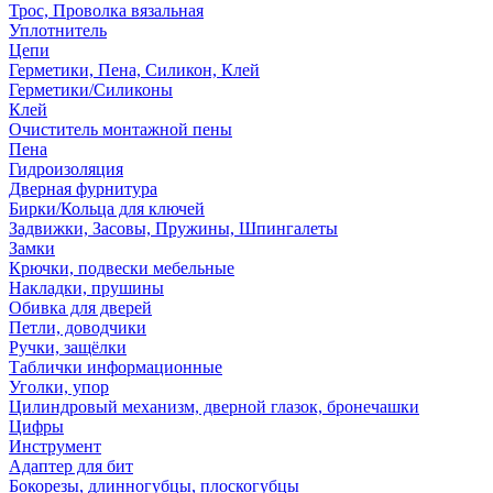
Трос, Проволка вязальная
Уплотнитель
Цепи
Герметики, Пена, Силикон, Клей
Герметики/Силиконы
Клей
Очиститель монтажной пены
Пена
Гидроизоляция
Дверная фурнитура
Бирки/Кольца для ключей
Задвижки, Засовы, Пружины, Шпингалеты
Замки
Крючки, подвески мебельные
Накладки, прушины
Обивка для дверей
Петли, доводчики
Ручки, защёлки
Таблички информационные
Уголки, упор
Цилиндровый механизм, дверной глазок, бронечашки
Цифры
Инструмент
Адаптер для бит
Бокорезы, длинногубцы, плоскогубцы