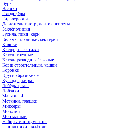
Буры
Валики
Гвоздодёры
Гидроуровни
Держатели инструментов, жилеты
Заклёпочники
Зубила, пики, керн
Кельмы, гладилки, мастерки
Киянки
Клещи, пассатижи
Ключи гаечные
Ключи разводные/газовые
Ковш строительный, чашки
Коронки
Круги абразивные
Кувалды, кирки
Лебёдки, таль
Лобзики
Малярный
Метчики, плашки
Миксеры
Молотки
Монтажный
Наборы инструментов
Напильники, надфили