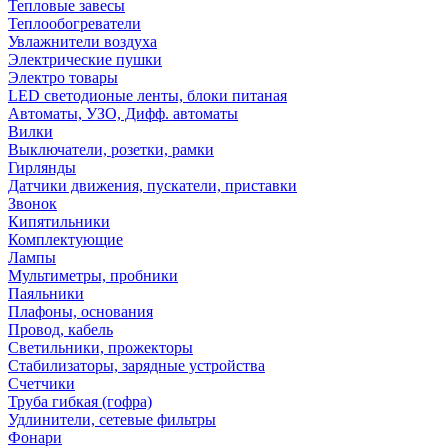
Тепловые завесы
Теплообогреватели
Увлажнители воздуха
Электрические пушки
Электро товары
LED светодионые ленты, блоки питаная
Автоматы, УЗО, Дифф. автоматы
Вилки
Выключатели, розетки, рамки
Гирлянды
Датчики движения, пускатели, приставки
Звонок
Кипятильники
Комплектующие
Лампы
Мультиметры, пробники
Паяльники
Плафоны, основания
Провод, кабель
Светильники, прожекторы
Стабилизаторы, зарядные устройства
Счетчики
Труба гибкая (гофра)
Удлинители, сетевые фильтры
Фонари