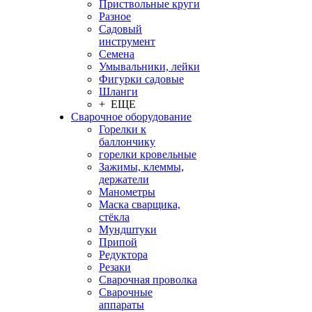
Приствольные круги
Разное
Садовый
инструмент
Семена
Умывальники, лейки
Фигурки садовые
Шланги
+ ЕЩЕ
Сварочное оборудование
Горелки к
баллончику
горелки кровельные
Зажимы, клеммы,
держатели
Манометры
Маска сварщика,
стёкла
Мундштуки
Припой
Редуктора
Резаки
Сварочная проволка
Сварочные
аппараты