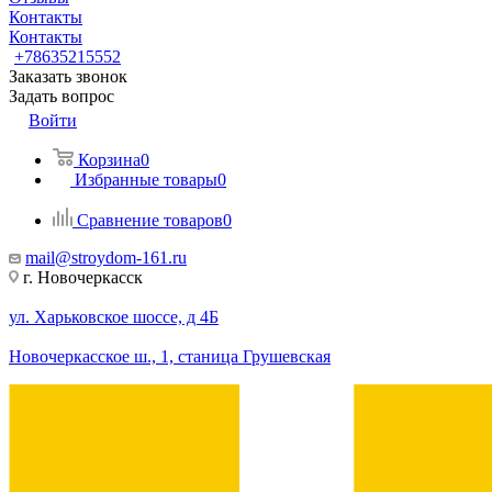
Контакты
Контакты
+78635215552
Заказать звонок
Задать вопрос
Войти
Корзина
0
Избранные товары
0
Сравнение товаров
0
mail@stroydom-161.ru
г. Новочеркасск
ул. Харьковское шоссе, д 4Б
Новочеркасское ш., 1, станица Грушевская