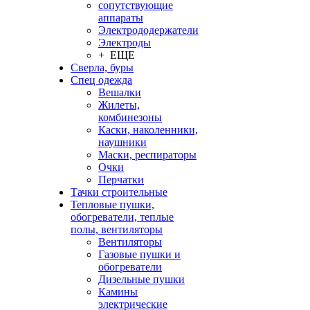
сопутствующие
аппараты
Электрододержатели
Электроды
+ ЕЩЕ
Сверла, буры
Спец одежда
Вешалки
Жилеты,
комбинезоны
Каски, наколенники,
наушники
Маски, респираторы
Очки
Перчатки
Тачки строительные
Тепловые пушки,
обогреватели, теплые
полы, вентиляторы
Вентиляторы
Газовые пушки и
обогреватели
Дизельные пушки
Камины
электрические