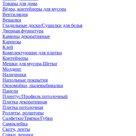
Товары для дома
Вёдра, контейнеры для мусора
Вентиляция
Вешалки
Гладильные доски/Сушилки для белья
Дверная фурнитура
Камины декоративные
Карнизы
Клей
Комплектующие для плитки
Контейнеры
Мешки для мусора,Щетки
Молдинг
Наличники
Напольные покрытия
Окномойки, пылевыбивалки
Панели
Плинтус/Профиль потолочный
Плитка декоративная
Плитка потолочная
Роллеты, ролшторы
Салфетки/Тряпки/Губки
Самоклейка
Скотч, ленты
Совки, веники