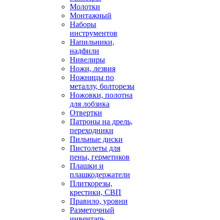
Молотки
Монтажный
Наборы
инструментов
Напильники,
надфили
Нивелиры
Ножи, лезвия
Ножницы по
металлу, болторезы
Ножовки, полотна
для лобзика
Отвертки
Патроны на дрель,
переходники
Пильные диски
Пистолеты для
пены, герметиков
Плашки и
плашкодержатели
Плиткорезы,
крестики, СВП
Правило, уровни
Разметочный
инвентарь