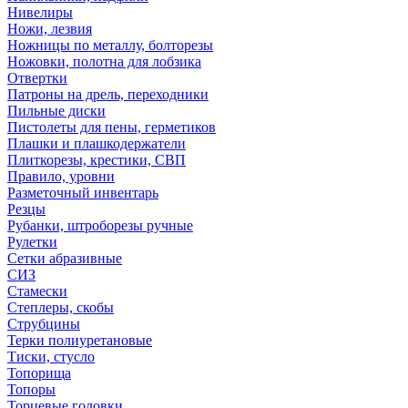
Нивелиры
Ножи, лезвия
Ножницы по металлу, болторезы
Ножовки, полотна для лобзика
Отвертки
Патроны на дрель, переходники
Пильные диски
Пистолеты для пены, герметиков
Плашки и плашкодержатели
Плиткорезы, крестики, СВП
Правило, уровни
Разметочный инвентарь
Резцы
Рубанки, штроборезы ручные
Рулетки
Сетки абразивные
СИЗ
Стамески
Степлеры, скобы
Струбцины
Терки полиуретановые
Тиски, стусло
Топорища
Топоры
Торцевые головки