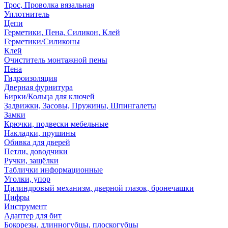
Трос, Проволка вязальная
Уплотнитель
Цепи
Герметики, Пена, Силикон, Клей
Герметики/Силиконы
Клей
Очиститель монтажной пены
Пена
Гидроизоляция
Дверная фурнитура
Бирки/Кольца для ключей
Задвижки, Засовы, Пружины, Шпингалеты
Замки
Крючки, подвески мебельные
Накладки, прушины
Обивка для дверей
Петли, доводчики
Ручки, защёлки
Таблички информационные
Уголки, упор
Цилиндровый механизм, дверной глазок, бронечашки
Цифры
Инструмент
Адаптер для бит
Бокорезы, длинногубцы, плоскогубцы