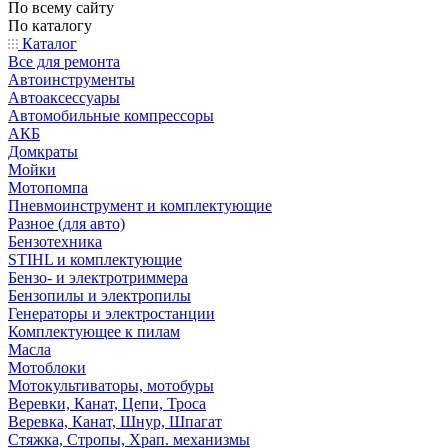
По всему сайту
По каталогу
Каталог
Все для ремонта
Автоинструменты
Автоаксессуары
Автомобильные компрессоры
АКБ
Домкраты
Мойки
Мотопомпа
Пневмоинструмент и комплектующие
Разное (для авто)
Бензотехника
STIHL и комплектующие
Бензо- и электротриммера
Бензопилы и электропилы
Генераторы и электростанции
Комплектующее к пилам
Масла
Мотоблоки
Мотокультиваторы, мотобуры
Веревки, Канат, Цепи, Троса
Веревка, Канат, Шнур, Шпагат
Стяжка, Стропы, Храп. механизмы