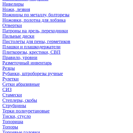
Нивелиры
Ножи, лезвия
Ножницы по металлу, болторезы
Ножовки, полотна для лобзика
Отвертки
Патроны на дрель, переходники
Пильные диски
Пистолеты для пены, герметиков
Плашки и плашкодержатели
Плиткорезы, крестики, СВП
Правило, уровни
Разметочный инвентарь
Резцы
Рубанки, штроборезы ручные
Рулетки
Сетки абразивные
СИЗ
Стамески
Степлеры, скобы
Струбцины
Терки полиуретановые
Тиски, стусло
Топорища
Топоры
Торцевые головки