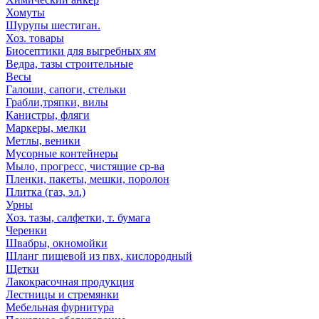
Хомуты
Шурупы шестиган.
Хоз. товары
Биосептики для выгребных ям
Ведра, тазы строительные
Весы
Галоши, сапоги, стельки
Грабли,тряпки, вилы
Канистры, фляги
Маркеры, мелки
Метлы, веники
Мусорные контейнеры
Мыло, прогресс, чистящие ср-ва
Пленки, пакеты, мешки, поролон
Плитка (газ, эл.)
Урны
Хоз. тазы, салфетки, т. бумага
Черенки
Швабры, окномойки
Шланг пищевой из пвх, кислородный
Щетки
Лакокрасочная продукция
Лестницы и стремянки
Мебельная фурнитура