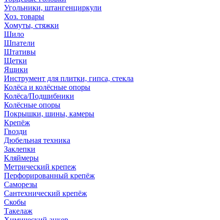
Угольники, штангенциркули
Хоз. товары
Хомуты, стяжки
Шило
Шпатели
Штативы
Щетки
Ящики
Инструмент для плитки, гипса, стекла
Колёса и колёсные опоры
Колёса/Подшибники
Колёсные опоры
Покрышки, шины, камеры
Крепёж
Гвозди
Дюбельная техника
Заклепки
Кляймеры
Метрический крепеж
Перфорированный крепёж
Саморезы
Сантехнический крепёж
Скобы
Такелаж
Химический анкер