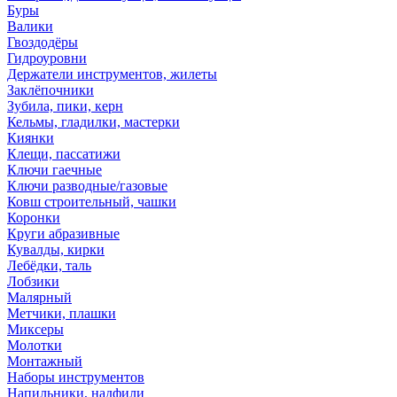
Буры
Валики
Гвоздодёры
Гидроуровни
Держатели инструментов, жилеты
Заклёпочники
Зубила, пики, керн
Кельмы, гладилки, мастерки
Киянки
Клещи, пассатижи
Ключи гаечные
Ключи разводные/газовые
Ковш строительный, чашки
Коронки
Круги абразивные
Кувалды, кирки
Лебёдки, таль
Лобзики
Малярный
Метчики, плашки
Миксеры
Молотки
Монтажный
Наборы инструментов
Напильники, надфили