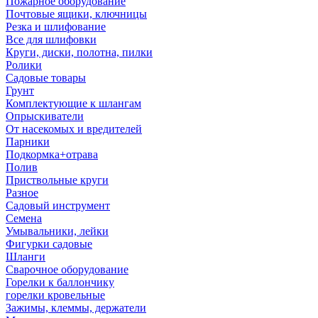
Пожарное оборудование
Почтовые ящики, ключницы
Резка и шлифование
Все для шлифовки
Круги, диски, полотна, пилки
Ролики
Садовые товары
Грунт
Комплектующие к шлангам
Опрыскиватели
От насекомых и вредителей
Парники
Подкормка+отрава
Полив
Приствольные круги
Разное
Садовый инструмент
Семена
Умывальники, лейки
Фигурки садовые
Шланги
Сварочное оборудование
Горелки к баллончику
горелки кровельные
Зажимы, клеммы, держатели